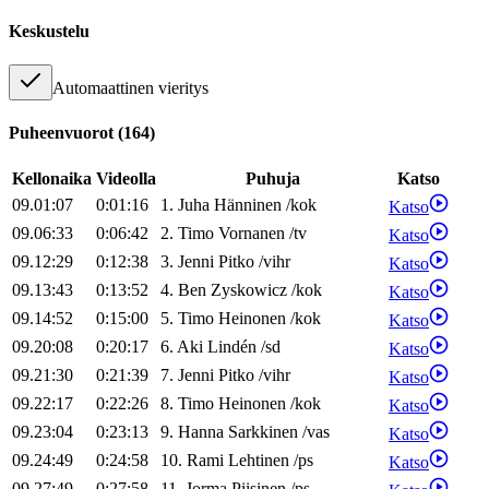
Keskustelu
Automaattinen vieritys
Puheenvuorot
(
164
)
Kellonaika
Videolla
Puhuja
Katso
09.01:07
0:01:16
1
.
Juha
Hänninen
/
kok
Katso
09.06:33
0:06:42
2
.
Timo
Vornanen
/
tv
Katso
09.12:29
0:12:38
3
.
Jenni
Pitko
/
vihr
Katso
09.13:43
0:13:52
4
.
Ben
Zyskowicz
/
kok
Katso
09.14:52
0:15:00
5
.
Timo
Heinonen
/
kok
Katso
09.20:08
0:20:17
6
.
Aki
Lindén
/
sd
Katso
09.21:30
0:21:39
7
.
Jenni
Pitko
/
vihr
Katso
09.22:17
0:22:26
8
.
Timo
Heinonen
/
kok
Katso
09.23:04
0:23:13
9
.
Hanna
Sarkkinen
/
vas
Katso
09.24:49
0:24:58
10
.
Rami
Lehtinen
/
ps
Katso
09.27:49
0:27:58
11
.
Jorma
Piisinen
/
ps