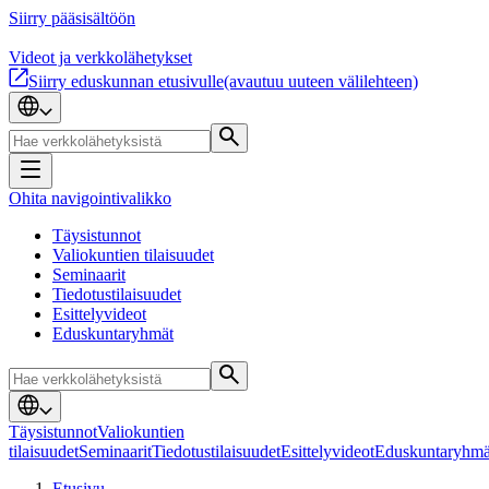
Siirry pääsisältöön
Videot ja verkkolähetykset
Siirry eduskunnan etusivulle
(avautuu uuteen välilehteen)
Ohita navigointivalikko
Täysistunnot
Valiokuntien tilaisuudet
Seminaarit
Tiedotustilaisuudet
Esittelyvideot
Eduskuntaryhmät
Täysistunnot
Valiokuntien
tilaisuudet
Seminaarit
Tiedotustilaisuudet
Esittelyvideot
Eduskuntaryhmä
Etusivu