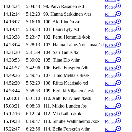
14.04:34
5:04:43
98
.
Päivi
Räsänen
/
kd
Katso
14.12:14
5:12:23
99
.
Hanna
Sarkkinen
/
vas
Katso
14.16:07
5:16:16
100
.
Aki
Lindén
/
sd
Katso
14.19:14
5:19:23
101
.
Lauri
Lyly
/
sd
Katso
14.23:38
5:23:47
102
.
Pertti
Hemmilä
/
kok
Katso
14.28:04
5:28:13
103
.
Hanna
Laine-Nousimaa
/
sd
Katso
14.31:30
5:31:39
104
.
Sari
Tanus
/
kd
Katso
14.38:53
5:39:02
105
.
Tiina
Elo
/
vihr
Katso
14.41:57
5:42:06
106
.
Bella
Forsgrén
/
vihr
Katso
14.49:36
5:49:45
107
.
Timo
Mehtälä
/
kesk
Katso
14.52:20
5:52:29
108
.
Riitta
Kaarisalo
/
sd
Katso
14.58:44
5:58:53
109
.
Eerikki
Viljanen
/
kesk
Katso
15.01:01
6:01:10
110
.
Antti
Kurvinen
/
kesk
Katso
15.08:21
6:08:30
111
.
Mikko
Lundén
/
ps
Katso
15.12:16
6:12:24
112
.
Mia
Laiho
/
kok
Katso
15.19:38
6:19:47
113
.
Sinuhe
Wallinheimo
/
kok
Katso
15.22:47
6:22:56
114
.
Bella
Forsgrén
/
vihr
Katso