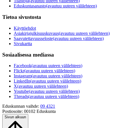
Tilastoja
(avautuu uuteen välilehteen)
Eduskuntasanasto
(avautuu uuteen välilehteen)
Tietoa sivustosta
Käyttöehdot
Asiakirjajulkisuuskuvaus
(avautuu uuteen välilehteen)
Saavutettavuusseloste
(avautuu uuteen välilehteen)
Sivukartta
Sosiaalisessa mediassa
Facebook
(avautuu uuteen välilehteen)
Flickr
(avautuu uuteen välilehteen)
Instagram
(avautuu uuteen välilehteen)
LinkedIn
(avautuu uuteen välilehteen)
X
(avautuu uuteen välilehteen)
Youtube
(avautuu uuteen välilehteen)
Threads
(avautuu uuteen välilehteen)
Eduskunnan vaihde:
09 4321
Postiosoite:
00102 Eduskunta
Sivun alkuun