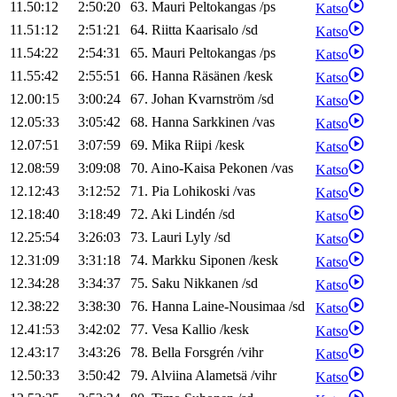
11.50:12
2:50:20
63
.
Mauri
Peltokangas
/
ps
Katso
11.51:12
2:51:21
64
.
Riitta
Kaarisalo
/
sd
Katso
11.54:22
2:54:31
65
.
Mauri
Peltokangas
/
ps
Katso
11.55:42
2:55:51
66
.
Hanna
Räsänen
/
kesk
Katso
12.00:15
3:00:24
67
.
Johan
Kvarnström
/
sd
Katso
12.05:33
3:05:42
68
.
Hanna
Sarkkinen
/
vas
Katso
12.07:51
3:07:59
69
.
Mika
Riipi
/
kesk
Katso
12.08:59
3:09:08
70
.
Aino-Kaisa
Pekonen
/
vas
Katso
12.12:43
3:12:52
71
.
Pia
Lohikoski
/
vas
Katso
12.18:40
3:18:49
72
.
Aki
Lindén
/
sd
Katso
12.25:54
3:26:03
73
.
Lauri
Lyly
/
sd
Katso
12.31:09
3:31:18
74
.
Markku
Siponen
/
kesk
Katso
12.34:28
3:34:37
75
.
Saku
Nikkanen
/
sd
Katso
12.38:22
3:38:30
76
.
Hanna
Laine-Nousimaa
/
sd
Katso
12.41:53
3:42:02
77
.
Vesa
Kallio
/
kesk
Katso
12.43:17
3:43:26
78
.
Bella
Forsgrén
/
vihr
Katso
12.50:33
3:50:42
79
.
Alviina
Alametsä
/
vihr
Katso