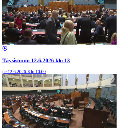
Täysistunto 12.6.2026 klo 13
pe 12.6.2026
-
Klo
10.00