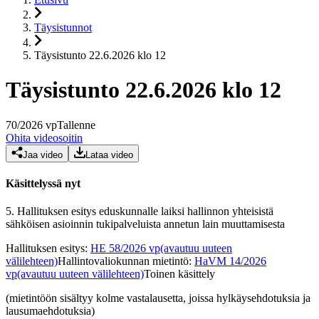
Täysistunnot
Täysistunto 22.6.2026 klo 12
Täysistunto 22.6.2026 klo 12
70
/
2026
vp
Tallenne
Ohita videosoitin
Jaa video
Lataa video
Käsittelyssä nyt
5.
Hallituksen esitys eduskunnalle laiksi hallinnon yhteisistä
sähköisen asioinnin tukipalveluista annetun lain muuttamisesta
Hallituksen esitys
:
HE 58/2026 vp
(avautuu uuteen
välilehteen)
Hallintovaliokunnan mietintö
:
HaVM 14/2026
vp
(avautuu uuteen välilehteen)
Toinen käsittely
(mietintöön sisältyy kolme vastalausetta, joissa hylkäysehdotuksia ja
lausumaehdotuksia)