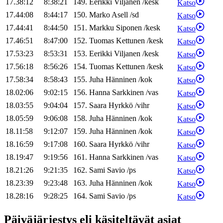
17.38:12
8:38:21
149
.
Eerikki
Viljanen
/
kesk
Katso
17.44:08
8:44:17
150
.
Marko
Asell
/
sd
Katso
17.44:41
8:44:50
151
.
Markku
Siponen
/
kesk
Katso
17.46:51
8:47:00
152
.
Tuomas
Kettunen
/
kesk
Katso
17.53:23
8:53:31
153
.
Eerikki
Viljanen
/
kesk
Katso
17.56:18
8:56:26
154
.
Tuomas
Kettunen
/
kesk
Katso
17.58:34
8:58:43
155
.
Juha
Hänninen
/
kok
Katso
18.02:06
9:02:15
156
.
Hanna
Sarkkinen
/
vas
Katso
18.03:55
9:04:04
157
.
Saara
Hyrkkö
/
vihr
Katso
18.05:59
9:06:08
158
.
Juha
Hänninen
/
kok
Katso
18.11:58
9:12:07
159
.
Juha
Hänninen
/
kok
Katso
18.16:59
9:17:08
160
.
Saara
Hyrkkö
/
vihr
Katso
18.19:47
9:19:56
161
.
Hanna
Sarkkinen
/
vas
Katso
18.21:26
9:21:35
162
.
Sami
Savio
/
ps
Katso
18.23:39
9:23:48
163
.
Juha
Hänninen
/
kok
Katso
18.28:16
9:28:25
164
.
Sami
Savio
/
ps
Katso
Päiväjärjestys eli käsiteltävät asiat