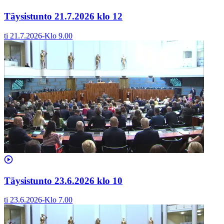
Täysistunto 21.7.2026 klo 12
ti 21.7.2026
-
Klo
9.00
Täysistunto 23.6.2026 klo 10
ti 23.6.2026
-
Klo
7.00