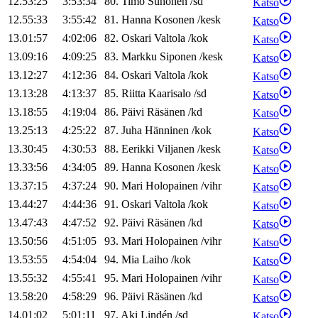
12.53:25
3:53:34
80
.
Timo
Suhonen
/
sd
Katso
12.55:33
3:55:42
81
.
Hanna
Kosonen
/
kesk
Katso
13.01:57
4:02:06
82
.
Oskari
Valtola
/
kok
Katso
13.09:16
4:09:25
83
.
Markku
Siponen
/
kesk
Katso
13.12:27
4:12:36
84
.
Oskari
Valtola
/
kok
Katso
13.13:28
4:13:37
85
.
Riitta
Kaarisalo
/
sd
Katso
13.18:55
4:19:04
86
.
Päivi
Räsänen
/
kd
Katso
13.25:13
4:25:22
87
.
Juha
Hänninen
/
kok
Katso
13.30:45
4:30:53
88
.
Eerikki
Viljanen
/
kesk
Katso
13.33:56
4:34:05
89
.
Hanna
Kosonen
/
kesk
Katso
13.37:15
4:37:24
90
.
Mari
Holopainen
/
vihr
Katso
13.44:27
4:44:36
91
.
Oskari
Valtola
/
kok
Katso
13.47:43
4:47:52
92
.
Päivi
Räsänen
/
kd
Katso
13.50:56
4:51:05
93
.
Mari
Holopainen
/
vihr
Katso
13.53:55
4:54:04
94
.
Mia
Laiho
/
kok
Katso
13.55:32
4:55:41
95
.
Mari
Holopainen
/
vihr
Katso
13.58:20
4:58:29
96
.
Päivi
Räsänen
/
kd
Katso
14.01:02
5:01:11
97
.
Aki
Lindén
/
sd
Katso