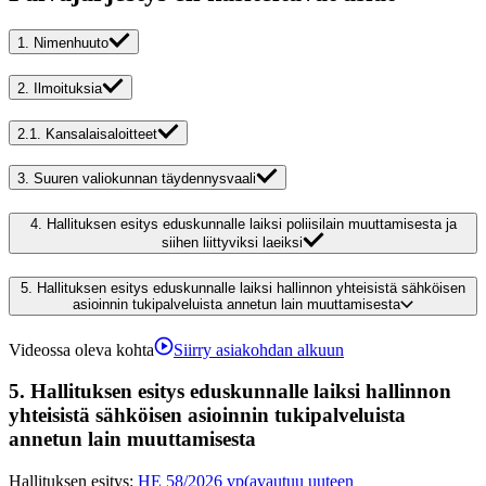
1.
Nimenhuuto
2.
Ilmoituksia
2.1.
Kansalaisaloitteet
3.
Suuren valiokunnan täydennysvaali
4.
Hallituksen esitys eduskunnalle laiksi poliisilain muuttamisesta ja
siihen liittyviksi laeiksi
5.
Hallituksen esitys eduskunnalle laiksi hallinnon yhteisistä sähköisen
asioinnin tukipalveluista annetun lain muuttamisesta
Videossa oleva kohta
Siirry asiakohdan alkuun
5.
Hallituksen esitys eduskunnalle laiksi hallinnon
yhteisistä sähköisen asioinnin tukipalveluista
annetun lain muuttamisesta
Hallituksen esitys
:
HE 58/2026 vp
(avautuu uuteen