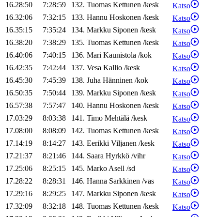
16.28:50
7:28:59
132
.
Tuomas
Kettunen
/
kesk
Katso
16.32:06
7:32:15
133
.
Hannu
Hoskonen
/
kesk
Katso
16.35:15
7:35:24
134
.
Markku
Siponen
/
kesk
Katso
16.38:20
7:38:29
135
.
Tuomas
Kettunen
/
kesk
Katso
16.40:06
7:40:15
136
.
Mari
Kaunistola
/
kok
Katso
16.42:35
7:42:44
137
.
Vesa
Kallio
/
kesk
Katso
16.45:30
7:45:39
138
.
Juha
Hänninen
/
kok
Katso
16.50:35
7:50:44
139
.
Markku
Siponen
/
kesk
Katso
16.57:38
7:57:47
140
.
Hannu
Hoskonen
/
kesk
Katso
17.03:29
8:03:38
141
.
Timo
Mehtälä
/
kesk
Katso
17.08:00
8:08:09
142
.
Tuomas
Kettunen
/
kesk
Katso
17.14:19
8:14:27
143
.
Eerikki
Viljanen
/
kesk
Katso
17.21:37
8:21:46
144
.
Saara
Hyrkkö
/
vihr
Katso
17.25:06
8:25:15
145
.
Marko
Asell
/
sd
Katso
17.28:22
8:28:31
146
.
Hanna
Sarkkinen
/
vas
Katso
17.29:16
8:29:25
147
.
Markku
Siponen
/
kesk
Katso
17.32:09
8:32:18
148
.
Tuomas
Kettunen
/
kesk
Katso