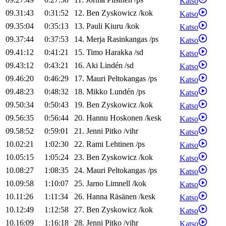
Katso
09.31:43
0:31:52
12
.
Ben
Zyskowicz
/
kok
Katso
09.35:04
0:35:13
13
.
Pauli
Kiuru
/
kok
Katso
09.37:44
0:37:53
14
.
Merja
Rasinkangas
/
ps
Katso
09.41:12
0:41:21
15
.
Timo
Harakka
/
sd
Katso
09.43:12
0:43:21
16
.
Aki
Lindén
/
sd
Katso
09.46:20
0:46:29
17
.
Mauri
Peltokangas
/
ps
Katso
09.48:23
0:48:32
18
.
Mikko
Lundén
/
ps
Katso
09.50:34
0:50:43
19
.
Ben
Zyskowicz
/
kok
Katso
09.56:35
0:56:44
20
.
Hannu
Hoskonen
/
kesk
Katso
09.58:52
0:59:01
21
.
Jenni
Pitko
/
vihr
Katso
10.02:21
1:02:30
22
.
Rami
Lehtinen
/
ps
Katso
10.05:15
1:05:24
23
.
Ben
Zyskowicz
/
kok
Katso
10.08:27
1:08:35
24
.
Mauri
Peltokangas
/
ps
Katso
10.09:58
1:10:07
25
.
Jarno
Limnell
/
kok
Katso
10.11:26
1:11:34
26
.
Hanna
Räsänen
/
kesk
Katso
10.12:49
1:12:58
27
.
Ben
Zyskowicz
/
kok
Katso
10.16:09
1:16:18
28
.
Jenni
Pitko
/
vihr
Katso