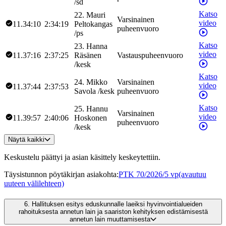
/
sd
Katso
22
.
Mauri
Varsinainen
video
11.34:10
2:34:19
Peltokangas
puheenvuoro
/
ps
Katso
23
.
Hanna
video
11.37:16
2:37:25
Räsänen
Vastauspuheenvuoro
/
kesk
Katso
24
.
Mikko
Varsinainen
video
11.37:44
2:37:53
Savola
/
kesk
puheenvuoro
Katso
25
.
Hannu
Varsinainen
video
11.39:57
2:40:06
Hoskonen
puheenvuoro
/
kesk
Näytä kaikki
Keskustelu päättyi ja asian käsittely keskeytettiin.
Täysistunnon pöytäkirjan asiakohta
:
PTK 70/2026/5 vp
(avautuu
uuteen välilehteen)
6.
Hallituksen esitys eduskunnalle laeiksi hyvinvointialueiden
rahoituksesta annetun lain ja saariston kehityksen edistämisestä
annetun lain muuttamisesta