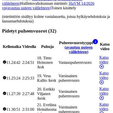
välilehteen)
Hallintovaliokunnan mietintö
:
HaVM 14/2026
vp
(avautuu uuteen välilehteen)
Toinen käsittely
(mietintöön sisältyy kolme vastalausetta, joissa hylkäysehdotuksia ja
lausumaehdotuksia)
Pidetyt puheenvuorot (32)
Puheenvuorotyyppi
Katso
Kellonaika
Videolla
Puhuja
(avautuu uuteen
video
välilehteen)
Katso
18
.
Timo
video
11.24:42
2:24:51
Heinonen
Vastauspuheenvuoro
/
kok
Katso
19
.
Vesa
Varsinainen
video
11.25:24
2:25:33
Kallio
/
kesk
puheenvuoro
Katso
20
.
Eerikki
Varsinainen
video
11.27:39
2:27:48
Viljanen
puheenvuoro
/
kesk
Katso
21
.
Eveliina
Varsinainen
video
11.30:51
2:31:00
Heinäluoma
puheenvuoro