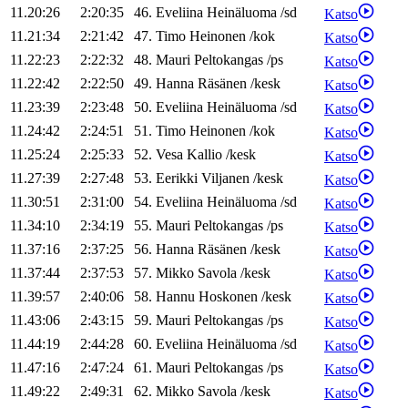
11.20:26
2:20:35
46
.
Eveliina
Heinäluoma
/
sd
Katso
11.21:34
2:21:42
47
.
Timo
Heinonen
/
kok
Katso
11.22:23
2:22:32
48
.
Mauri
Peltokangas
/
ps
Katso
11.22:42
2:22:50
49
.
Hanna
Räsänen
/
kesk
Katso
11.23:39
2:23:48
50
.
Eveliina
Heinäluoma
/
sd
Katso
11.24:42
2:24:51
51
.
Timo
Heinonen
/
kok
Katso
11.25:24
2:25:33
52
.
Vesa
Kallio
/
kesk
Katso
11.27:39
2:27:48
53
.
Eerikki
Viljanen
/
kesk
Katso
11.30:51
2:31:00
54
.
Eveliina
Heinäluoma
/
sd
Katso
11.34:10
2:34:19
55
.
Mauri
Peltokangas
/
ps
Katso
11.37:16
2:37:25
56
.
Hanna
Räsänen
/
kesk
Katso
11.37:44
2:37:53
57
.
Mikko
Savola
/
kesk
Katso
11.39:57
2:40:06
58
.
Hannu
Hoskonen
/
kesk
Katso
11.43:06
2:43:15
59
.
Mauri
Peltokangas
/
ps
Katso
11.44:19
2:44:28
60
.
Eveliina
Heinäluoma
/
sd
Katso
11.47:16
2:47:24
61
.
Mauri
Peltokangas
/
ps
Katso
11.49:22
2:49:31
62
.
Mikko
Savola
/
kesk
Katso