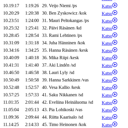
10.19:17
1:19:26
29
.
Veijo
Niemi
/
ps
Katso
10.20:29
1:20:38
30
.
Ben
Zyskowicz
/
kok
Katso
10.23:51
1:24:00
31
.
Mauri
Peltokangas
/
ps
Katso
10.25:32
1:25:41
32
.
Päivi
Räsänen
/
kd
Katso
10.28:45
1:28:54
33
.
Rami
Lehtinen
/
ps
Katso
10.31:09
1:31:18
34
.
Juha
Hänninen
/
kok
Katso
10.34:16
1:34:25
35
.
Hanna
Räsänen
/
kesk
Katso
10.40:09
1:40:18
36
.
Mika
Riipi
/
kesk
Katso
10.41:31
1:41:40
37
.
Aki
Lindén
/
sd
Katso
10.46:50
1:46:58
38
.
Lauri
Lyly
/
sd
Katso
10.50:49
1:50:58
39
.
Hanna
Sarkkinen
/
vas
Katso
10.52:48
1:52:57
40
.
Vesa
Kallio
/
kesk
Katso
10.57:25
1:57:33
41
.
Saku
Nikkanen
/
sd
Katso
11.01:35
2:01:44
42
.
Eveliina
Heinäluoma
/
sd
Katso
11.05:04
2:05:13
43
.
Pia
Lohikoski
/
vas
Katso
11.09:36
2:09:44
44
.
Riitta
Kaarisalo
/
sd
Katso
11.14:25
2:14:33
45
.
Timo
Heinonen
/
kok
Katso