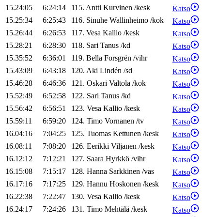
15.24:05
6:24:14
115
.
Antti
Kurvinen
/
kesk
Katso
15.25:34
6:25:43
116
.
Sinuhe
Wallinheimo
/
kok
Katso
15.26:44
6:26:53
117
.
Vesa
Kallio
/
kesk
Katso
15.28:21
6:28:30
118
.
Sari
Tanus
/
kd
Katso
15.35:52
6:36:01
119
.
Bella
Forsgrén
/
vihr
Katso
15.43:09
6:43:18
120
.
Aki
Lindén
/
sd
Katso
15.46:28
6:46:36
121
.
Oskari
Valtola
/
kok
Katso
15.52:49
6:52:58
122
.
Sari
Tanus
/
kd
Katso
15.56:42
6:56:51
123
.
Vesa
Kallio
/
kesk
Katso
15.59:11
6:59:20
124
.
Timo
Vornanen
/
tv
Katso
16.04:16
7:04:25
125
.
Tuomas
Kettunen
/
kesk
Katso
16.08:11
7:08:20
126
.
Eerikki
Viljanen
/
kesk
Katso
16.12:12
7:12:21
127
.
Saara
Hyrkkö
/
vihr
Katso
16.15:08
7:15:17
128
.
Hanna
Sarkkinen
/
vas
Katso
16.17:16
7:17:25
129
.
Hannu
Hoskonen
/
kesk
Katso
16.22:38
7:22:47
130
.
Vesa
Kallio
/
kesk
Katso
16.24:17
7:24:26
131
.
Timo
Mehtälä
/
kesk
Katso