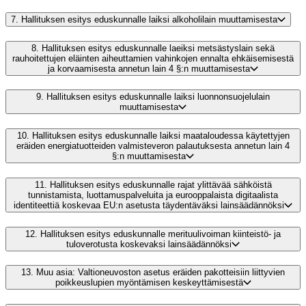
7.
Hallituksen esitys eduskunnalle laiksi alkoholilain muuttamisesta
8.
Hallituksen esitys eduskunnalle laeiksi metsästyslain sekä
rauhoitettujen eläinten aiheuttamien vahinkojen ennalta ehkäisemisestä
ja korvaamisesta annetun lain 4 §:n muuttamisesta
9.
Hallituksen esitys eduskunnalle laiksi luonnonsuojelulain
muuttamisesta
10.
Hallituksen esitys eduskunnalle laiksi maataloudessa käytettyjen
eräiden energiatuotteiden valmisteveron palautuksesta annetun lain 4
§:n muuttamisesta
11.
Hallituksen esitys eduskunnalle rajat ylittävää sähköistä
tunnistamista, luottamuspalveluita ja eurooppalaista digitaalista
identiteettiä koskevaa EU:n asetusta täydentäväksi lainsäädännöksi
12.
Hallituksen esitys eduskunnalle merituulivoiman kiinteistö- ja
tuloverotusta koskevaksi lainsäädännöksi
13.
Muu asia: Valtioneuvoston asetus eräiden pakotteisiin liittyvien
poikkeuslupien myöntämisen keskeyttämisestä