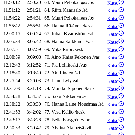
11.50:12
2:50:20
63
.
Mauri
Peltokangas
/
ps
Katso
11.51:12
2:51:21
64
.
Riitta
Kaarisalo
/
sd
Katso
11.54:22
2:54:31
65
.
Mauri
Peltokangas
/
ps
Katso
11.55:42
2:55:51
66
.
Hanna
Räsänen
/
kesk
Katso
12.00:15
3:00:24
67
.
Johan
Kvarnström
/
sd
Katso
12.05:33
3:05:42
68
.
Hanna
Sarkkinen
/
vas
Katso
12.07:51
3:07:59
69
.
Mika
Riipi
/
kesk
Katso
12.08:59
3:09:08
70
.
Aino-Kaisa
Pekonen
/
vas
Katso
12.12:43
3:12:52
71
.
Pia
Lohikoski
/
vas
Katso
12.18:40
3:18:49
72
.
Aki
Lindén
/
sd
Katso
12.25:54
3:26:03
73
.
Lauri
Lyly
/
sd
Katso
12.31:09
3:31:18
74
.
Markku
Siponen
/
kesk
Katso
12.34:28
3:34:37
75
.
Saku
Nikkanen
/
sd
Katso
12.38:22
3:38:30
76
.
Hanna
Laine-Nousimaa
/
sd
Katso
12.41:53
3:42:02
77
.
Vesa
Kallio
/
kesk
Katso
12.43:17
3:43:26
78
.
Bella
Forsgrén
/
vihr
Katso
12.50:33
3:50:42
79
.
Alviina
Alametsä
/
vihr
Katso