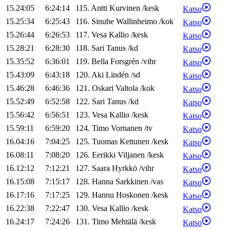
15.24:05
6:24:14
115
.
Antti
Kurvinen
/
kesk
Katso
15.25:34
6:25:43
116
.
Sinuhe
Wallinheimo
/
kok
Katso
15.26:44
6:26:53
117
.
Vesa
Kallio
/
kesk
Katso
15.28:21
6:28:30
118
.
Sari
Tanus
/
kd
Katso
15.35:52
6:36:01
119
.
Bella
Forsgrén
/
vihr
Katso
15.43:09
6:43:18
120
.
Aki
Lindén
/
sd
Katso
15.46:28
6:46:36
121
.
Oskari
Valtola
/
kok
Katso
15.52:49
6:52:58
122
.
Sari
Tanus
/
kd
Katso
15.56:42
6:56:51
123
.
Vesa
Kallio
/
kesk
Katso
15.59:11
6:59:20
124
.
Timo
Vornanen
/
tv
Katso
16.04:16
7:04:25
125
.
Tuomas
Kettunen
/
kesk
Katso
16.08:11
7:08:20
126
.
Eerikki
Viljanen
/
kesk
Katso
16.12:12
7:12:21
127
.
Saara
Hyrkkö
/
vihr
Katso
16.15:08
7:15:17
128
.
Hanna
Sarkkinen
/
vas
Katso
16.17:16
7:17:25
129
.
Hannu
Hoskonen
/
kesk
Katso
16.22:38
7:22:47
130
.
Vesa
Kallio
/
kesk
Katso
16.24:17
7:24:26
131
.
Timo
Mehtälä
/
kesk
Katso