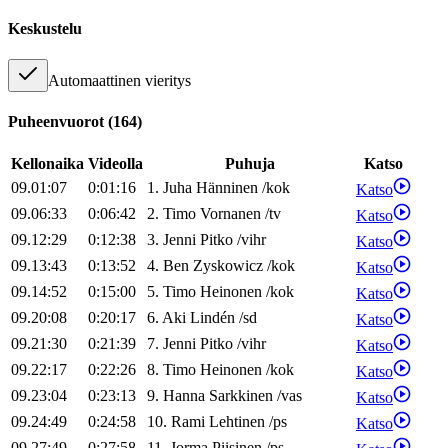
Keskustelu
Automaattinen vieritys
Puheenvuorot
(
164
)
Kellonaika
Videolla
Puhuja
Katso
09.01:07
0:01:16
1
.
Juha
Hänninen
/
kok
Katso
09.06:33
0:06:42
2
.
Timo
Vornanen
/
tv
Katso
09.12:29
0:12:38
3
.
Jenni
Pitko
/
vihr
Katso
09.13:43
0:13:52
4
.
Ben
Zyskowicz
/
kok
Katso
09.14:52
0:15:00
5
.
Timo
Heinonen
/
kok
Katso
09.20:08
0:20:17
6
.
Aki
Lindén
/
sd
Katso
09.21:30
0:21:39
7
.
Jenni
Pitko
/
vihr
Katso
09.22:17
0:22:26
8
.
Timo
Heinonen
/
kok
Katso
09.23:04
0:23:13
9
.
Hanna
Sarkkinen
/
vas
Katso
09.24:49
0:24:58
10
.
Rami
Lehtinen
/
ps
Katso
09.27:49
0:27:58
11
.
Jorma
Piisinen
/
ps