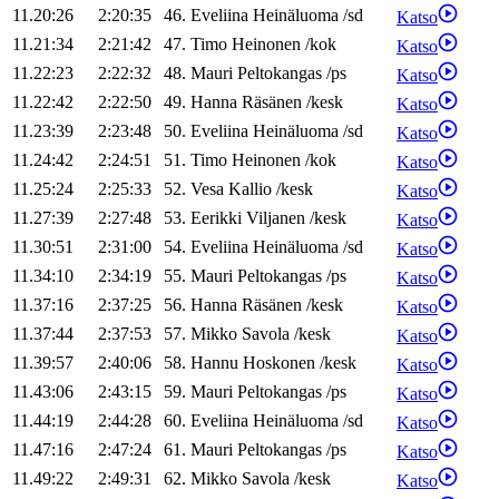
11.20:26
2:20:35
46
.
Eveliina
Heinäluoma
/
sd
Katso
11.21:34
2:21:42
47
.
Timo
Heinonen
/
kok
Katso
11.22:23
2:22:32
48
.
Mauri
Peltokangas
/
ps
Katso
11.22:42
2:22:50
49
.
Hanna
Räsänen
/
kesk
Katso
11.23:39
2:23:48
50
.
Eveliina
Heinäluoma
/
sd
Katso
11.24:42
2:24:51
51
.
Timo
Heinonen
/
kok
Katso
11.25:24
2:25:33
52
.
Vesa
Kallio
/
kesk
Katso
11.27:39
2:27:48
53
.
Eerikki
Viljanen
/
kesk
Katso
11.30:51
2:31:00
54
.
Eveliina
Heinäluoma
/
sd
Katso
11.34:10
2:34:19
55
.
Mauri
Peltokangas
/
ps
Katso
11.37:16
2:37:25
56
.
Hanna
Räsänen
/
kesk
Katso
11.37:44
2:37:53
57
.
Mikko
Savola
/
kesk
Katso
11.39:57
2:40:06
58
.
Hannu
Hoskonen
/
kesk
Katso
11.43:06
2:43:15
59
.
Mauri
Peltokangas
/
ps
Katso
11.44:19
2:44:28
60
.
Eveliina
Heinäluoma
/
sd
Katso
11.47:16
2:47:24
61
.
Mauri
Peltokangas
/
ps
Katso
11.49:22
2:49:31
62
.
Mikko
Savola
/
kesk
Katso