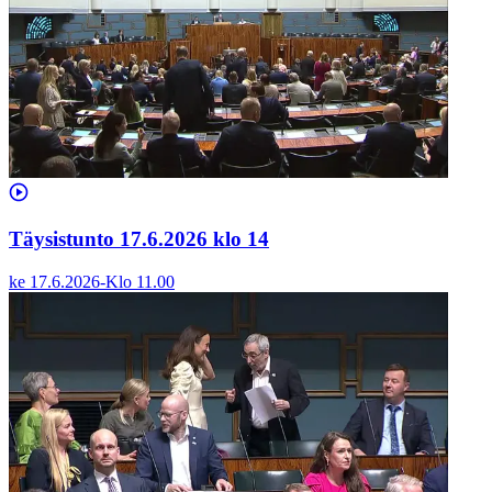
Täysistunto 17.6.2026 klo 14
ke 17.6.2026
-
Klo
11.00