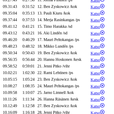
Katso
09.31:43
0:31:52
12
.
Ben
Zyskowicz
/
kok
Katso
09.35:04
0:35:13
13
.
Pauli
Kiuru
/
kok
Katso
09.37:44
0:37:53
14
.
Merja
Rasinkangas
/
ps
Katso
09.41:12
0:41:21
15
.
Timo
Harakka
/
sd
Katso
09.43:12
0:43:21
16
.
Aki
Lindén
/
sd
Katso
09.46:20
0:46:29
17
.
Mauri
Peltokangas
/
ps
Katso
09.48:23
0:48:32
18
.
Mikko
Lundén
/
ps
Katso
09.50:34
0:50:43
19
.
Ben
Zyskowicz
/
kok
Katso
09.56:35
0:56:44
20
.
Hannu
Hoskonen
/
kesk
Katso
09.58:52
0:59:01
21
.
Jenni
Pitko
/
vihr
Katso
10.02:21
1:02:30
22
.
Rami
Lehtinen
/
ps
Katso
10.05:15
1:05:24
23
.
Ben
Zyskowicz
/
kok
Katso
10.08:27
1:08:35
24
.
Mauri
Peltokangas
/
ps
Katso
10.09:58
1:10:07
25
.
Jarno
Limnell
/
kok
Katso
10.11:26
1:11:34
26
.
Hanna
Räsänen
/
kesk
Katso
10.12:49
1:12:58
27
.
Ben
Zyskowicz
/
kok
Katso
10.16:09
1:16:18
28
.
Jenni
Pitko
/
vihr
Katso