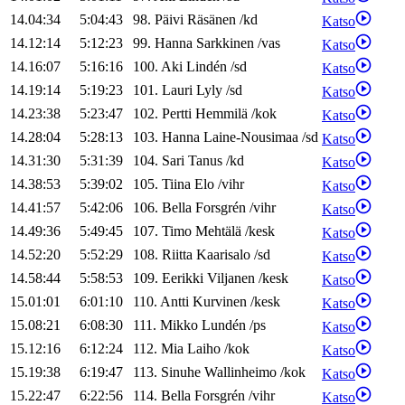
14.04:34
5:04:43
98
.
Päivi
Räsänen
/
kd
Katso
14.12:14
5:12:23
99
.
Hanna
Sarkkinen
/
vas
Katso
14.16:07
5:16:16
100
.
Aki
Lindén
/
sd
Katso
14.19:14
5:19:23
101
.
Lauri
Lyly
/
sd
Katso
14.23:38
5:23:47
102
.
Pertti
Hemmilä
/
kok
Katso
14.28:04
5:28:13
103
.
Hanna
Laine-Nousimaa
/
sd
Katso
14.31:30
5:31:39
104
.
Sari
Tanus
/
kd
Katso
14.38:53
5:39:02
105
.
Tiina
Elo
/
vihr
Katso
14.41:57
5:42:06
106
.
Bella
Forsgrén
/
vihr
Katso
14.49:36
5:49:45
107
.
Timo
Mehtälä
/
kesk
Katso
14.52:20
5:52:29
108
.
Riitta
Kaarisalo
/
sd
Katso
14.58:44
5:58:53
109
.
Eerikki
Viljanen
/
kesk
Katso
15.01:01
6:01:10
110
.
Antti
Kurvinen
/
kesk
Katso
15.08:21
6:08:30
111
.
Mikko
Lundén
/
ps
Katso
15.12:16
6:12:24
112
.
Mia
Laiho
/
kok
Katso
15.19:38
6:19:47
113
.
Sinuhe
Wallinheimo
/
kok
Katso
15.22:47
6:22:56
114
.
Bella
Forsgrén
/
vihr
Katso