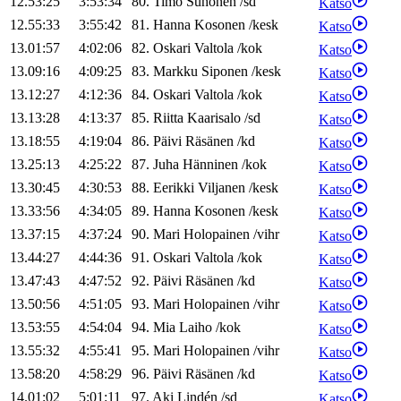
12.53:25
3:53:34
80
.
Timo
Suhonen
/
sd
Katso
12.55:33
3:55:42
81
.
Hanna
Kosonen
/
kesk
Katso
13.01:57
4:02:06
82
.
Oskari
Valtola
/
kok
Katso
13.09:16
4:09:25
83
.
Markku
Siponen
/
kesk
Katso
13.12:27
4:12:36
84
.
Oskari
Valtola
/
kok
Katso
13.13:28
4:13:37
85
.
Riitta
Kaarisalo
/
sd
Katso
13.18:55
4:19:04
86
.
Päivi
Räsänen
/
kd
Katso
13.25:13
4:25:22
87
.
Juha
Hänninen
/
kok
Katso
13.30:45
4:30:53
88
.
Eerikki
Viljanen
/
kesk
Katso
13.33:56
4:34:05
89
.
Hanna
Kosonen
/
kesk
Katso
13.37:15
4:37:24
90
.
Mari
Holopainen
/
vihr
Katso
13.44:27
4:44:36
91
.
Oskari
Valtola
/
kok
Katso
13.47:43
4:47:52
92
.
Päivi
Räsänen
/
kd
Katso
13.50:56
4:51:05
93
.
Mari
Holopainen
/
vihr
Katso
13.53:55
4:54:04
94
.
Mia
Laiho
/
kok
Katso
13.55:32
4:55:41
95
.
Mari
Holopainen
/
vihr
Katso
13.58:20
4:58:29
96
.
Päivi
Räsänen
/
kd
Katso
14.01:02
5:01:11
97
.
Aki
Lindén
/
sd
Katso