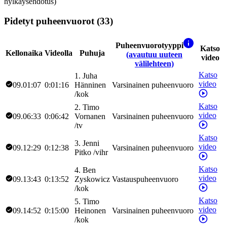
hylkäysehdotus)
Pidetyt puheenvuorot (33)
Puheenvuorotyyppi
Katso
Kellonaika
Videolla
Puhuja
(avautuu uuteen
video
välilehteen)
Katso
1
.
Juha
video
09.01:07
0:01:16
Hänninen
Varsinainen puheenvuoro
/
kok
Katso
2
.
Timo
video
09.06:33
0:06:42
Vornanen
Varsinainen puheenvuoro
/
tv
Katso
3
.
Jenni
video
09.12:29
0:12:38
Varsinainen puheenvuoro
Pitko
/
vihr
Katso
4
.
Ben
video
09.13:43
0:13:52
Zyskowicz
Vastauspuheenvuoro
/
kok
Katso
5
.
Timo
video
09.14:52
0:15:00
Heinonen
Varsinainen puheenvuoro
/
kok