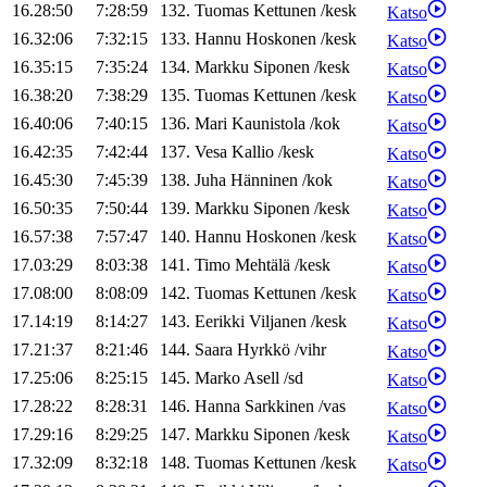
16.28:50
7:28:59
132
.
Tuomas
Kettunen
/
kesk
Katso
16.32:06
7:32:15
133
.
Hannu
Hoskonen
/
kesk
Katso
16.35:15
7:35:24
134
.
Markku
Siponen
/
kesk
Katso
16.38:20
7:38:29
135
.
Tuomas
Kettunen
/
kesk
Katso
16.40:06
7:40:15
136
.
Mari
Kaunistola
/
kok
Katso
16.42:35
7:42:44
137
.
Vesa
Kallio
/
kesk
Katso
16.45:30
7:45:39
138
.
Juha
Hänninen
/
kok
Katso
16.50:35
7:50:44
139
.
Markku
Siponen
/
kesk
Katso
16.57:38
7:57:47
140
.
Hannu
Hoskonen
/
kesk
Katso
17.03:29
8:03:38
141
.
Timo
Mehtälä
/
kesk
Katso
17.08:00
8:08:09
142
.
Tuomas
Kettunen
/
kesk
Katso
17.14:19
8:14:27
143
.
Eerikki
Viljanen
/
kesk
Katso
17.21:37
8:21:46
144
.
Saara
Hyrkkö
/
vihr
Katso
17.25:06
8:25:15
145
.
Marko
Asell
/
sd
Katso
17.28:22
8:28:31
146
.
Hanna
Sarkkinen
/
vas
Katso
17.29:16
8:29:25
147
.
Markku
Siponen
/
kesk
Katso
17.32:09
8:32:18
148
.
Tuomas
Kettunen
/
kesk
Katso