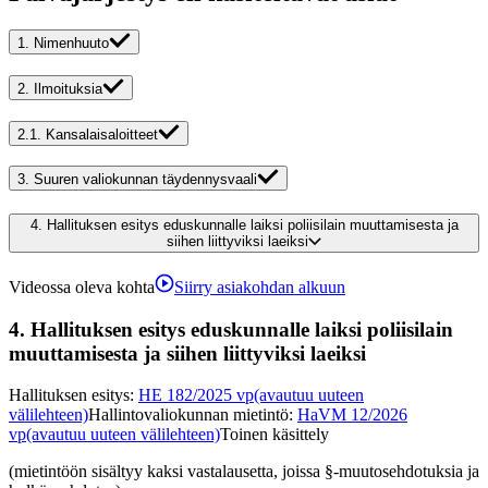
1.
Nimenhuuto
2.
Ilmoituksia
2.1.
Kansalaisaloitteet
3.
Suuren valiokunnan täydennysvaali
4.
Hallituksen esitys eduskunnalle laiksi poliisilain muuttamisesta ja
siihen liittyviksi laeiksi
Videossa oleva kohta
Siirry asiakohdan alkuun
4.
Hallituksen esitys eduskunnalle laiksi poliisilain
muuttamisesta ja siihen liittyviksi laeiksi
Hallituksen esitys
:
HE 182/2025 vp
(avautuu uuteen
välilehteen)
Hallintovaliokunnan mietintö
:
HaVM 12/2026
vp
(avautuu uuteen välilehteen)
Toinen käsittely
(mietintöön sisältyy kaksi vastalausetta, joissa §-muutosehdotuksia ja