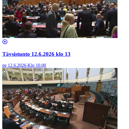
Täysistunto 12.6.2026 klo 13
pe 12.6.2026
-
Klo
10.00