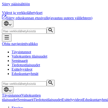
Siirry pääsisältöön
Videot ja verkkolähetykset
Siirry eduskunnan etusivulle
(avautuu uuteen välilehteen)
Ohita navigointivalikko
Täysistunnot
Valiokuntien tilaisuudet
Seminaarit
Tiedotustilaisuudet
Esittelyvideot
Eduskuntaryhmät
Täysistunnot
Valiokuntien
tilaisuudet
Seminaarit
Tiedotustilaisuudet
Esittelyvideot
Eduskuntaryhmä
Etusivu