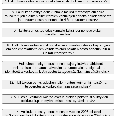
7.
Hallituksen esitys eduskunnalle laiksi alkoholilain muuttamisesta
8.
Hallituksen esitys eduskunnalle laeiksi metsästyslain sekä
rauhoitettujen eläinten aiheuttamien vahinkojen ennalta ehkäisemisestä
ja korvaamisesta annetun lain 4 §:n muuttamisesta
9.
Hallituksen esitys eduskunnalle laiksi luonnonsuojelulain
muuttamisesta
10.
Hallituksen esitys eduskunnalle laiksi maataloudessa käytettyjen
eräiden energiatuotteiden valmisteveron palautuksesta annetun lain 4
§:n muuttamisesta
11.
Hallituksen esitys eduskunnalle rajat ylittävää sähköistä
tunnistamista, luottamuspalveluita ja eurooppalaista digitaalista
identiteettiä koskevaa EU:n asetusta täydentäväksi lainsäädännöksi
12.
Hallituksen esitys eduskunnalle merituulivoiman kiinteistö- ja
tuloverotusta koskevaksi lainsäädännöksi
13.
Muu asia: Valtioneuvoston asetus eräiden pakotteisiin liittyvien
poikkeuslupien myöntämisen keskeyttämisestä
14.
Hallituksen esitys eduskunnalle vuoden 2026 toiseksi
lisätalousarvioksi | Hallituksen esitys eduskunnalle vuoden 2026 toisen