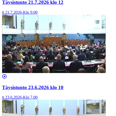
Täysistunto 21.7.2026 klo 12
ti 21.7.2026
-
Klo
9.00
Täysistunto 23.6.2026 klo 10
ti 23.6.2026
-
Klo
7.00