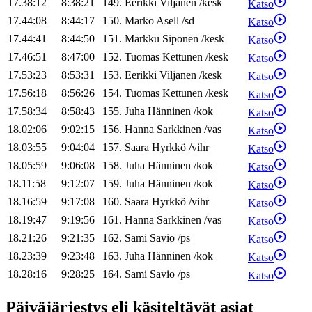
17.38:12
8:38:21
149
.
Eerikki
Viljanen
/
kesk
Katso
17.44:08
8:44:17
150
.
Marko
Asell
/
sd
Katso
17.44:41
8:44:50
151
.
Markku
Siponen
/
kesk
Katso
17.46:51
8:47:00
152
.
Tuomas
Kettunen
/
kesk
Katso
17.53:23
8:53:31
153
.
Eerikki
Viljanen
/
kesk
Katso
17.56:18
8:56:26
154
.
Tuomas
Kettunen
/
kesk
Katso
17.58:34
8:58:43
155
.
Juha
Hänninen
/
kok
Katso
18.02:06
9:02:15
156
.
Hanna
Sarkkinen
/
vas
Katso
18.03:55
9:04:04
157
.
Saara
Hyrkkö
/
vihr
Katso
18.05:59
9:06:08
158
.
Juha
Hänninen
/
kok
Katso
18.11:58
9:12:07
159
.
Juha
Hänninen
/
kok
Katso
18.16:59
9:17:08
160
.
Saara
Hyrkkö
/
vihr
Katso
18.19:47
9:19:56
161
.
Hanna
Sarkkinen
/
vas
Katso
18.21:26
9:21:35
162
.
Sami
Savio
/
ps
Katso
18.23:39
9:23:48
163
.
Juha
Hänninen
/
kok
Katso
18.28:16
9:28:25
164
.
Sami
Savio
/
ps
Katso
Päiväjärjestys eli käsiteltävät asiat