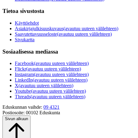
Tietoa sivustosta
Käyttöehdot
Asiakirjajulkisuuskuvaus
(avautuu uuteen välilehteen)
Saavutettavuusseloste
(avautuu uuteen välilehteen)
Sivukartta
Sosiaalisessa mediassa
Facebook
(avautuu uuteen välilehteen)
Flickr
(avautuu uuteen välilehteen)
Instagram
(avautuu uuteen välilehteen)
LinkedIn
(avautuu uuteen välilehteen)
X
(avautuu uuteen välilehteen)
Youtube
(avautuu uuteen välilehteen)
Threads
(avautuu uuteen välilehteen)
Eduskunnan vaihde:
09 4321
Postiosoite:
00102 Eduskunta
Sivun alkuun