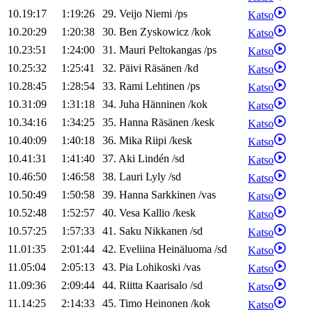
10.19:17
1:19:26
29
.
Veijo
Niemi
/
ps
Katso
10.20:29
1:20:38
30
.
Ben
Zyskowicz
/
kok
Katso
10.23:51
1:24:00
31
.
Mauri
Peltokangas
/
ps
Katso
10.25:32
1:25:41
32
.
Päivi
Räsänen
/
kd
Katso
10.28:45
1:28:54
33
.
Rami
Lehtinen
/
ps
Katso
10.31:09
1:31:18
34
.
Juha
Hänninen
/
kok
Katso
10.34:16
1:34:25
35
.
Hanna
Räsänen
/
kesk
Katso
10.40:09
1:40:18
36
.
Mika
Riipi
/
kesk
Katso
10.41:31
1:41:40
37
.
Aki
Lindén
/
sd
Katso
10.46:50
1:46:58
38
.
Lauri
Lyly
/
sd
Katso
10.50:49
1:50:58
39
.
Hanna
Sarkkinen
/
vas
Katso
10.52:48
1:52:57
40
.
Vesa
Kallio
/
kesk
Katso
10.57:25
1:57:33
41
.
Saku
Nikkanen
/
sd
Katso
11.01:35
2:01:44
42
.
Eveliina
Heinäluoma
/
sd
Katso
11.05:04
2:05:13
43
.
Pia
Lohikoski
/
vas
Katso
11.09:36
2:09:44
44
.
Riitta
Kaarisalo
/
sd
Katso
11.14:25
2:14:33
45
.
Timo
Heinonen
/
kok
Katso