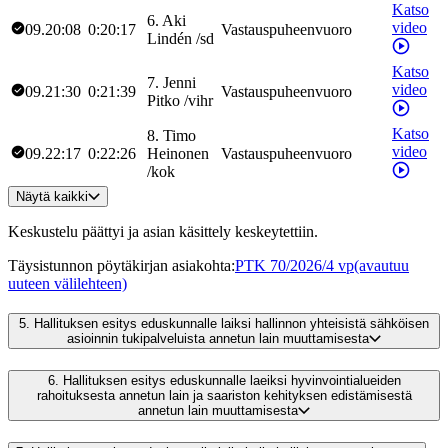
Katso
6
.
Aki
video
09.20:08
0:20:17
Vastauspuheenvuoro
Lindén
/
sd
Katso
7
.
Jenni
video
09.21:30
0:21:39
Vastauspuheenvuoro
Pitko
/
vihr
Katso
8
.
Timo
video
09.22:17
0:22:26
Heinonen
Vastauspuheenvuoro
/
kok
Näytä kaikki
Keskustelu päättyi ja asian käsittely keskeytettiin.
Täysistunnon pöytäkirjan asiakohta
:
PTK 70/2026/4 vp
(avautuu
uuteen välilehteen)
5.
Hallituksen esitys eduskunnalle laiksi hallinnon yhteisistä sähköisen
asioinnin tukipalveluista annetun lain muuttamisesta
6.
Hallituksen esitys eduskunnalle laeiksi hyvinvointialueiden
rahoituksesta annetun lain ja saariston kehityksen edistämisestä
annetun lain muuttamisesta