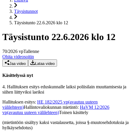
Täysistunnot
Täysistunto 22.6.2026 klo 12
Täysistunto 22.6.2026 klo 12
70
/
2026
vp
Tallenne
Ohita videosoitin
Jaa video
Lataa video
Käsittelyssä nyt
4.
Hallituksen esitys eduskunnalle laiksi poliisilain muuttamisesta ja
siihen liittyviksi laeiksi
Hallituksen esitys
:
HE 182/2025 vp
(avautuu uuteen
välilehteen)
Hallintovaliokunnan mietintö
:
HaVM 12/2026
vp
(avautuu uuteen välilehteen)
Toinen käsittely
(mietintöön sisältyy kaksi vastalausetta, joissa §-muutosehdotuksia ja
hylkäysehdotus)