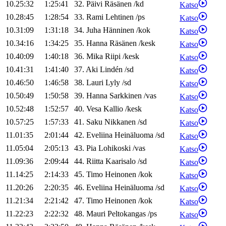
10.25:32
1:25:41
32
.
Päivi
Räsänen
/
kd
Katso
10.28:45
1:28:54
33
.
Rami
Lehtinen
/
ps
Katso
10.31:09
1:31:18
34
.
Juha
Hänninen
/
kok
Katso
10.34:16
1:34:25
35
.
Hanna
Räsänen
/
kesk
Katso
10.40:09
1:40:18
36
.
Mika
Riipi
/
kesk
Katso
10.41:31
1:41:40
37
.
Aki
Lindén
/
sd
Katso
10.46:50
1:46:58
38
.
Lauri
Lyly
/
sd
Katso
10.50:49
1:50:58
39
.
Hanna
Sarkkinen
/
vas
Katso
10.52:48
1:52:57
40
.
Vesa
Kallio
/
kesk
Katso
10.57:25
1:57:33
41
.
Saku
Nikkanen
/
sd
Katso
11.01:35
2:01:44
42
.
Eveliina
Heinäluoma
/
sd
Katso
11.05:04
2:05:13
43
.
Pia
Lohikoski
/
vas
Katso
11.09:36
2:09:44
44
.
Riitta
Kaarisalo
/
sd
Katso
11.14:25
2:14:33
45
.
Timo
Heinonen
/
kok
Katso
11.20:26
2:20:35
46
.
Eveliina
Heinäluoma
/
sd
Katso
11.21:34
2:21:42
47
.
Timo
Heinonen
/
kok
Katso
11.22:23
2:22:32
48
.
Mauri
Peltokangas
/
ps
Katso