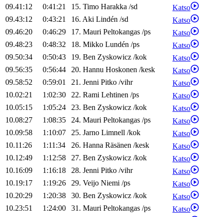
09.41:12
0:41:21
15
.
Timo
Harakka
/
sd
Katso
09.43:12
0:43:21
16
.
Aki
Lindén
/
sd
Katso
09.46:20
0:46:29
17
.
Mauri
Peltokangas
/
ps
Katso
09.48:23
0:48:32
18
.
Mikko
Lundén
/
ps
Katso
09.50:34
0:50:43
19
.
Ben
Zyskowicz
/
kok
Katso
09.56:35
0:56:44
20
.
Hannu
Hoskonen
/
kesk
Katso
09.58:52
0:59:01
21
.
Jenni
Pitko
/
vihr
Katso
10.02:21
1:02:30
22
.
Rami
Lehtinen
/
ps
Katso
10.05:15
1:05:24
23
.
Ben
Zyskowicz
/
kok
Katso
10.08:27
1:08:35
24
.
Mauri
Peltokangas
/
ps
Katso
10.09:58
1:10:07
25
.
Jarno
Limnell
/
kok
Katso
10.11:26
1:11:34
26
.
Hanna
Räsänen
/
kesk
Katso
10.12:49
1:12:58
27
.
Ben
Zyskowicz
/
kok
Katso
10.16:09
1:16:18
28
.
Jenni
Pitko
/
vihr
Katso
10.19:17
1:19:26
29
.
Veijo
Niemi
/
ps
Katso
10.20:29
1:20:38
30
.
Ben
Zyskowicz
/
kok
Katso
10.23:51
1:24:00
31
.
Mauri
Peltokangas
/
ps
Katso