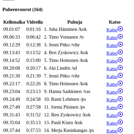
Puheenvuorot
(
164
)
Kellonaika
Videolla
Puhuja
Katso
09.01:07
0:01:16
1
.
Juha
Hänninen
/
kok
Katso
09.06:33
0:06:42
2
.
Timo
Vornanen
/
tv
Katso
09.12:29
0:12:38
3
.
Jenni
Pitko
/
vihr
Katso
09.13:43
0:13:52
4
.
Ben
Zyskowicz
/
kok
Katso
09.14:52
0:15:00
5
.
Timo
Heinonen
/
kok
Katso
09.20:08
0:20:17
6
.
Aki
Lindén
/
sd
Katso
09.21:30
0:21:39
7
.
Jenni
Pitko
/
vihr
Katso
09.22:17
0:22:26
8
.
Timo
Heinonen
/
kok
Katso
09.23:04
0:23:13
9
.
Hanna
Sarkkinen
/
vas
Katso
09.24:49
0:24:58
10
.
Rami
Lehtinen
/
ps
Katso
09.27:49
0:27:58
11
.
Jorma
Piisinen
/
ps
Katso
09.31:43
0:31:52
12
.
Ben
Zyskowicz
/
kok
Katso
09.35:04
0:35:13
13
.
Pauli
Kiuru
/
kok
Katso
09.37:44
0:37:53
14
.
Merja
Rasinkangas
/
ps
Katso