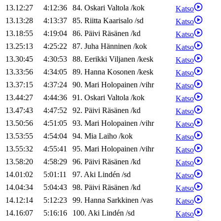
13.12:27
4:12:36
84
.
Oskari
Valtola
/
kok
Katso
13.13:28
4:13:37
85
.
Riitta
Kaarisalo
/
sd
Katso
13.18:55
4:19:04
86
.
Päivi
Räsänen
/
kd
Katso
13.25:13
4:25:22
87
.
Juha
Hänninen
/
kok
Katso
13.30:45
4:30:53
88
.
Eerikki
Viljanen
/
kesk
Katso
13.33:56
4:34:05
89
.
Hanna
Kosonen
/
kesk
Katso
13.37:15
4:37:24
90
.
Mari
Holopainen
/
vihr
Katso
13.44:27
4:44:36
91
.
Oskari
Valtola
/
kok
Katso
13.47:43
4:47:52
92
.
Päivi
Räsänen
/
kd
Katso
13.50:56
4:51:05
93
.
Mari
Holopainen
/
vihr
Katso
13.53:55
4:54:04
94
.
Mia
Laiho
/
kok
Katso
13.55:32
4:55:41
95
.
Mari
Holopainen
/
vihr
Katso
13.58:20
4:58:29
96
.
Päivi
Räsänen
/
kd
Katso
14.01:02
5:01:11
97
.
Aki
Lindén
/
sd
Katso
14.04:34
5:04:43
98
.
Päivi
Räsänen
/
kd
Katso
14.12:14
5:12:23
99
.
Hanna
Sarkkinen
/
vas
Katso
14.16:07
5:16:16
100
.
Aki
Lindén
/
sd
Katso