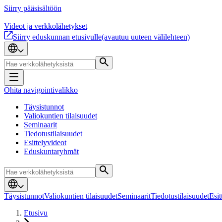
Siirry pääsisältöön
Videot ja verkkolähetykset
Siirry eduskunnan etusivulle
(avautuu uuteen välilehteen)
Ohita navigointivalikko
Täysistunnot
Valiokuntien tilaisuudet
Seminaarit
Tiedotustilaisuudet
Esittelyvideot
Eduskuntaryhmät
Täysistunnot
Valiokuntien tilaisuudet
Seminaarit
Tiedotustilaisuudet
Esit
Etusivu