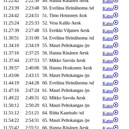
11.22:42
2:22:50
49
.
Hanna
Räsänen
/
kesk
Katso
11.23:39
2:23:48
50
.
Eveliina
Heinäluoma
/
sd
Katso
11.24:42
2:24:51
51
.
Timo
Heinonen
/
kok
Katso
11.25:24
2:25:33
52
.
Vesa
Kallio
/
kesk
Katso
11.27:39
2:27:48
53
.
Eerikki
Viljanen
/
kesk
Katso
11.30:51
2:31:00
54
.
Eveliina
Heinäluoma
/
sd
Katso
11.34:10
2:34:19
55
.
Mauri
Peltokangas
/
ps
Katso
11.37:16
2:37:25
56
.
Hanna
Räsänen
/
kesk
Katso
11.37:44
2:37:53
57
.
Mikko
Savola
/
kesk
Katso
11.39:57
2:40:06
58
.
Hannu
Hoskonen
/
kesk
Katso
11.43:06
2:43:15
59
.
Mauri
Peltokangas
/
ps
Katso
11.44:19
2:44:28
60
.
Eveliina
Heinäluoma
/
sd
Katso
11.47:16
2:47:24
61
.
Mauri
Peltokangas
/
ps
Katso
11.49:22
2:49:31
62
.
Mikko
Savola
/
kesk
Katso
11.50:12
2:50:20
63
.
Mauri
Peltokangas
/
ps
Katso
11.51:12
2:51:21
64
.
Riitta
Kaarisalo
/
sd
Katso
11.54:22
2:54:31
65
.
Mauri
Peltokangas
/
ps
Katso
11.55:42
2:55:51
66
.
Hanna
Räsänen
/
kesk
Katso