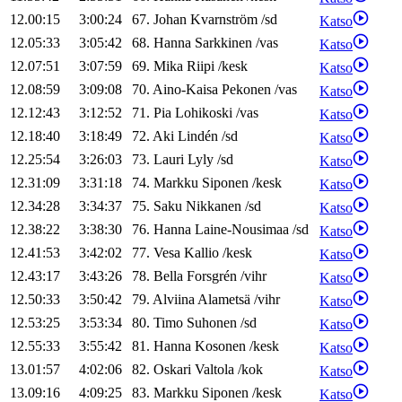
12.00:15
3:00:24
67
.
Johan
Kvarnström
/
sd
Katso
12.05:33
3:05:42
68
.
Hanna
Sarkkinen
/
vas
Katso
12.07:51
3:07:59
69
.
Mika
Riipi
/
kesk
Katso
12.08:59
3:09:08
70
.
Aino-Kaisa
Pekonen
/
vas
Katso
12.12:43
3:12:52
71
.
Pia
Lohikoski
/
vas
Katso
12.18:40
3:18:49
72
.
Aki
Lindén
/
sd
Katso
12.25:54
3:26:03
73
.
Lauri
Lyly
/
sd
Katso
12.31:09
3:31:18
74
.
Markku
Siponen
/
kesk
Katso
12.34:28
3:34:37
75
.
Saku
Nikkanen
/
sd
Katso
12.38:22
3:38:30
76
.
Hanna
Laine-Nousimaa
/
sd
Katso
12.41:53
3:42:02
77
.
Vesa
Kallio
/
kesk
Katso
12.43:17
3:43:26
78
.
Bella
Forsgrén
/
vihr
Katso
12.50:33
3:50:42
79
.
Alviina
Alametsä
/
vihr
Katso
12.53:25
3:53:34
80
.
Timo
Suhonen
/
sd
Katso
12.55:33
3:55:42
81
.
Hanna
Kosonen
/
kesk
Katso
13.01:57
4:02:06
82
.
Oskari
Valtola
/
kok
Katso
13.09:16
4:09:25
83
.
Markku
Siponen
/
kesk
Katso