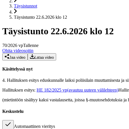
Täysistunnot
Täysistunto 22.6.2026 klo 12
Täysistunto 22.6.2026 klo 12
70
/
2026
vp
Tallenne
Ohita videosoitin
Jaa video
Lataa video
Käsittelyssä nyt
4.
Hallituksen esitys eduskunnalle laiksi poliisilain muuttamisesta ja sii
Hallituksen esitys
:
HE 182/2025 vp
(avautuu uuteen välilehteen)
Halli
(mietintöön sisältyy kaksi vastalausetta, joissa §-muutosehdotuksia ja
Keskustelu
Automaattinen vieritys