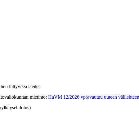
hen liittyviksi laeiksi
ntovaliokunnan mietintö
:
HaVM 12/2026 vp
(avautuu uuteen välilehteen
 hylkäysehdotus)