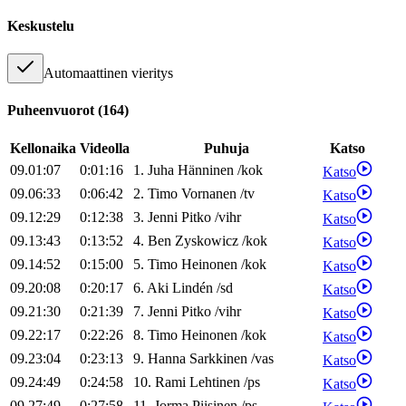
Keskustelu
Automaattinen vieritys
Puheenvuorot
(
164
)
Kellonaika
Videolla
Puhuja
Katso
09.01:07
0:01:16
1
.
Juha
Hänninen
/
kok
Katso
09.06:33
0:06:42
2
.
Timo
Vornanen
/
tv
Katso
09.12:29
0:12:38
3
.
Jenni
Pitko
/
vihr
Katso
09.13:43
0:13:52
4
.
Ben
Zyskowicz
/
kok
Katso
09.14:52
0:15:00
5
.
Timo
Heinonen
/
kok
Katso
09.20:08
0:20:17
6
.
Aki
Lindén
/
sd
Katso
09.21:30
0:21:39
7
.
Jenni
Pitko
/
vihr
Katso
09.22:17
0:22:26
8
.
Timo
Heinonen
/
kok
Katso
09.23:04
0:23:13
9
.
Hanna
Sarkkinen
/
vas
Katso
09.24:49
0:24:58
10
.
Rami
Lehtinen
/
ps
Katso
09.27:49
0:27:58
11
.
Jorma
Piisinen
/
ps