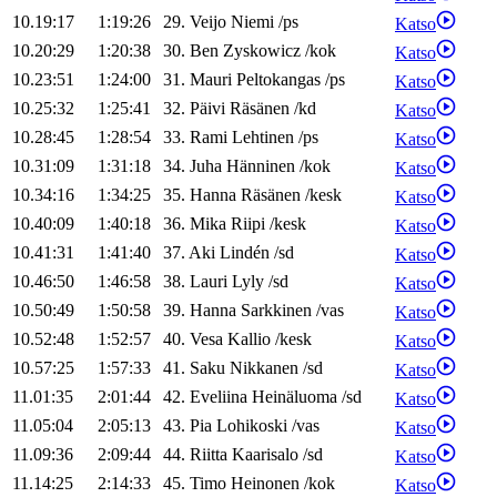
10.19:17
1:19:26
29
.
Veijo
Niemi
/
ps
Katso
10.20:29
1:20:38
30
.
Ben
Zyskowicz
/
kok
Katso
10.23:51
1:24:00
31
.
Mauri
Peltokangas
/
ps
Katso
10.25:32
1:25:41
32
.
Päivi
Räsänen
/
kd
Katso
10.28:45
1:28:54
33
.
Rami
Lehtinen
/
ps
Katso
10.31:09
1:31:18
34
.
Juha
Hänninen
/
kok
Katso
10.34:16
1:34:25
35
.
Hanna
Räsänen
/
kesk
Katso
10.40:09
1:40:18
36
.
Mika
Riipi
/
kesk
Katso
10.41:31
1:41:40
37
.
Aki
Lindén
/
sd
Katso
10.46:50
1:46:58
38
.
Lauri
Lyly
/
sd
Katso
10.50:49
1:50:58
39
.
Hanna
Sarkkinen
/
vas
Katso
10.52:48
1:52:57
40
.
Vesa
Kallio
/
kesk
Katso
10.57:25
1:57:33
41
.
Saku
Nikkanen
/
sd
Katso
11.01:35
2:01:44
42
.
Eveliina
Heinäluoma
/
sd
Katso
11.05:04
2:05:13
43
.
Pia
Lohikoski
/
vas
Katso
11.09:36
2:09:44
44
.
Riitta
Kaarisalo
/
sd
Katso
11.14:25
2:14:33
45
.
Timo
Heinonen
/
kok
Katso