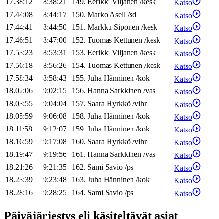
17.38:12
8:38:21
149
.
Eerikki
Viljanen
/
kesk
Katso
17.44:08
8:44:17
150
.
Marko
Asell
/
sd
Katso
17.44:41
8:44:50
151
.
Markku
Siponen
/
kesk
Katso
17.46:51
8:47:00
152
.
Tuomas
Kettunen
/
kesk
Katso
17.53:23
8:53:31
153
.
Eerikki
Viljanen
/
kesk
Katso
17.56:18
8:56:26
154
.
Tuomas
Kettunen
/
kesk
Katso
17.58:34
8:58:43
155
.
Juha
Hänninen
/
kok
Katso
18.02:06
9:02:15
156
.
Hanna
Sarkkinen
/
vas
Katso
18.03:55
9:04:04
157
.
Saara
Hyrkkö
/
vihr
Katso
18.05:59
9:06:08
158
.
Juha
Hänninen
/
kok
Katso
18.11:58
9:12:07
159
.
Juha
Hänninen
/
kok
Katso
18.16:59
9:17:08
160
.
Saara
Hyrkkö
/
vihr
Katso
18.19:47
9:19:56
161
.
Hanna
Sarkkinen
/
vas
Katso
18.21:26
9:21:35
162
.
Sami
Savio
/
ps
Katso
18.23:39
9:23:48
163
.
Juha
Hänninen
/
kok
Katso
18.28:16
9:28:25
164
.
Sami
Savio
/
ps
Katso
Päiväjärjestys eli käsiteltävät asiat