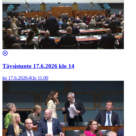
Täysistunto 17.6.2026 klo 14
ke 17.6.2026
-
Klo
11.00