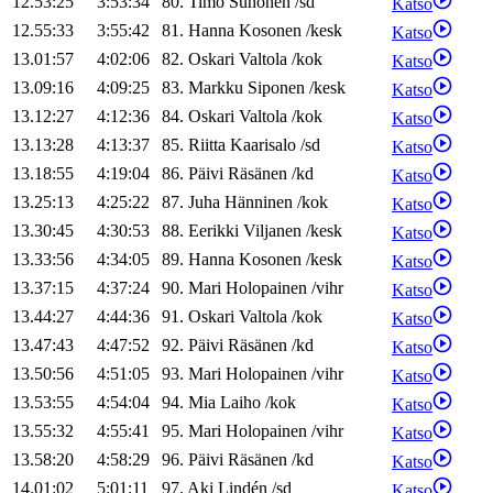
12.53:25
3:53:34
80
.
Timo
Suhonen
/
sd
Katso
12.55:33
3:55:42
81
.
Hanna
Kosonen
/
kesk
Katso
13.01:57
4:02:06
82
.
Oskari
Valtola
/
kok
Katso
13.09:16
4:09:25
83
.
Markku
Siponen
/
kesk
Katso
13.12:27
4:12:36
84
.
Oskari
Valtola
/
kok
Katso
13.13:28
4:13:37
85
.
Riitta
Kaarisalo
/
sd
Katso
13.18:55
4:19:04
86
.
Päivi
Räsänen
/
kd
Katso
13.25:13
4:25:22
87
.
Juha
Hänninen
/
kok
Katso
13.30:45
4:30:53
88
.
Eerikki
Viljanen
/
kesk
Katso
13.33:56
4:34:05
89
.
Hanna
Kosonen
/
kesk
Katso
13.37:15
4:37:24
90
.
Mari
Holopainen
/
vihr
Katso
13.44:27
4:44:36
91
.
Oskari
Valtola
/
kok
Katso
13.47:43
4:47:52
92
.
Päivi
Räsänen
/
kd
Katso
13.50:56
4:51:05
93
.
Mari
Holopainen
/
vihr
Katso
13.53:55
4:54:04
94
.
Mia
Laiho
/
kok
Katso
13.55:32
4:55:41
95
.
Mari
Holopainen
/
vihr
Katso
13.58:20
4:58:29
96
.
Päivi
Räsänen
/
kd
Katso
14.01:02
5:01:11
97
.
Aki
Lindén
/
sd
Katso