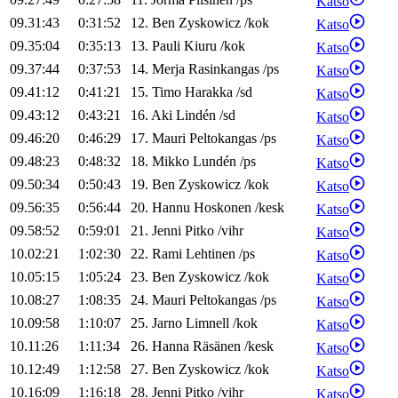
Katso
09.31:43
0:31:52
12
.
Ben
Zyskowicz
/
kok
Katso
09.35:04
0:35:13
13
.
Pauli
Kiuru
/
kok
Katso
09.37:44
0:37:53
14
.
Merja
Rasinkangas
/
ps
Katso
09.41:12
0:41:21
15
.
Timo
Harakka
/
sd
Katso
09.43:12
0:43:21
16
.
Aki
Lindén
/
sd
Katso
09.46:20
0:46:29
17
.
Mauri
Peltokangas
/
ps
Katso
09.48:23
0:48:32
18
.
Mikko
Lundén
/
ps
Katso
09.50:34
0:50:43
19
.
Ben
Zyskowicz
/
kok
Katso
09.56:35
0:56:44
20
.
Hannu
Hoskonen
/
kesk
Katso
09.58:52
0:59:01
21
.
Jenni
Pitko
/
vihr
Katso
10.02:21
1:02:30
22
.
Rami
Lehtinen
/
ps
Katso
10.05:15
1:05:24
23
.
Ben
Zyskowicz
/
kok
Katso
10.08:27
1:08:35
24
.
Mauri
Peltokangas
/
ps
Katso
10.09:58
1:10:07
25
.
Jarno
Limnell
/
kok
Katso
10.11:26
1:11:34
26
.
Hanna
Räsänen
/
kesk
Katso
10.12:49
1:12:58
27
.
Ben
Zyskowicz
/
kok
Katso
10.16:09
1:16:18
28
.
Jenni
Pitko
/
vihr
Katso