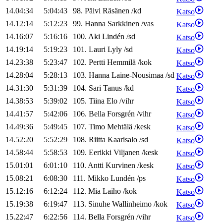
14.04:34
5:04:43
98
.
Päivi
Räsänen
/
kd
Katso
14.12:14
5:12:23
99
.
Hanna
Sarkkinen
/
vas
Katso
14.16:07
5:16:16
100
.
Aki
Lindén
/
sd
Katso
14.19:14
5:19:23
101
.
Lauri
Lyly
/
sd
Katso
14.23:38
5:23:47
102
.
Pertti
Hemmilä
/
kok
Katso
14.28:04
5:28:13
103
.
Hanna
Laine-Nousimaa
/
sd
Katso
14.31:30
5:31:39
104
.
Sari
Tanus
/
kd
Katso
14.38:53
5:39:02
105
.
Tiina
Elo
/
vihr
Katso
14.41:57
5:42:06
106
.
Bella
Forsgrén
/
vihr
Katso
14.49:36
5:49:45
107
.
Timo
Mehtälä
/
kesk
Katso
14.52:20
5:52:29
108
.
Riitta
Kaarisalo
/
sd
Katso
14.58:44
5:58:53
109
.
Eerikki
Viljanen
/
kesk
Katso
15.01:01
6:01:10
110
.
Antti
Kurvinen
/
kesk
Katso
15.08:21
6:08:30
111
.
Mikko
Lundén
/
ps
Katso
15.12:16
6:12:24
112
.
Mia
Laiho
/
kok
Katso
15.19:38
6:19:47
113
.
Sinuhe
Wallinheimo
/
kok
Katso
15.22:47
6:22:56
114
.
Bella
Forsgrén
/
vihr
Katso