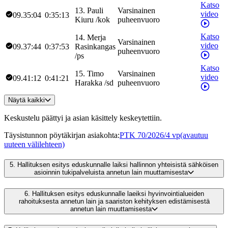
Katso
13
.
Pauli
Varsinainen
video
09.35:04
0:35:13
Kiuru
/
kok
puheenvuoro
Katso
14
.
Merja
Varsinainen
video
09.37:44
0:37:53
Rasinkangas
puheenvuoro
/
ps
Katso
15
.
Timo
Varsinainen
video
09.41:12
0:41:21
Harakka
/
sd
puheenvuoro
Näytä kaikki
Keskustelu päättyi ja asian käsittely keskeytettiin.
Täysistunnon pöytäkirjan asiakohta
:
PTK 70/2026/4 vp
(avautuu
uuteen välilehteen)
5.
Hallituksen esitys eduskunnalle laiksi hallinnon yhteisistä sähköisen
asioinnin tukipalveluista annetun lain muuttamisesta
6.
Hallituksen esitys eduskunnalle laeiksi hyvinvointialueiden
rahoituksesta annetun lain ja saariston kehityksen edistämisestä
annetun lain muuttamisesta