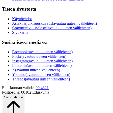
Tietoa sivustosta
Käyttöehdot
Asiakirjajulkisuuskuvaus
(avautuu uuteen välilehteen)
Saavutettavuusseloste
(avautuu uuteen välilehteen)
Sivukartta
Sosiaalisessa mediassa
Facebook
(avautuu uuteen välilehteen)
Flickr
(avautuu uuteen välilehteen)
Instagram
(avautuu uuteen välilehteen)
LinkedIn
(avautuu uuteen välilehteen)
X
(avautuu uuteen välilehteen)
Youtube
(avautuu uuteen välilehteen)
Threads
(avautuu uuteen välilehteen)
Eduskunnan vaihde:
09 4321
Postiosoite:
00102 Eduskunta
Sivun alkuun