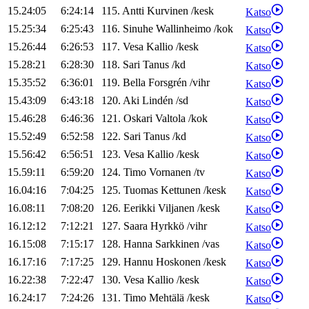
15.24:05
6:24:14
115
.
Antti
Kurvinen
/
kesk
Katso
15.25:34
6:25:43
116
.
Sinuhe
Wallinheimo
/
kok
Katso
15.26:44
6:26:53
117
.
Vesa
Kallio
/
kesk
Katso
15.28:21
6:28:30
118
.
Sari
Tanus
/
kd
Katso
15.35:52
6:36:01
119
.
Bella
Forsgrén
/
vihr
Katso
15.43:09
6:43:18
120
.
Aki
Lindén
/
sd
Katso
15.46:28
6:46:36
121
.
Oskari
Valtola
/
kok
Katso
15.52:49
6:52:58
122
.
Sari
Tanus
/
kd
Katso
15.56:42
6:56:51
123
.
Vesa
Kallio
/
kesk
Katso
15.59:11
6:59:20
124
.
Timo
Vornanen
/
tv
Katso
16.04:16
7:04:25
125
.
Tuomas
Kettunen
/
kesk
Katso
16.08:11
7:08:20
126
.
Eerikki
Viljanen
/
kesk
Katso
16.12:12
7:12:21
127
.
Saara
Hyrkkö
/
vihr
Katso
16.15:08
7:15:17
128
.
Hanna
Sarkkinen
/
vas
Katso
16.17:16
7:17:25
129
.
Hannu
Hoskonen
/
kesk
Katso
16.22:38
7:22:47
130
.
Vesa
Kallio
/
kesk
Katso
16.24:17
7:24:26
131
.
Timo
Mehtälä
/
kesk
Katso