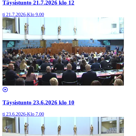
Täysistunto 21.7.2026 klo 12
ti 21.7.2026
-
Klo
9.00
Täysistunto 23.6.2026 klo 10
ti 23.6.2026
-
Klo
7.00