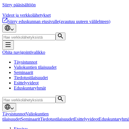
Siirry pääsisältöön
Videot ja verkkolähetykset
Siirry eduskunnan etusivulle
(avautuu uuteen välilehteen)
Ohita navigointivalikko
Täysistunnot
Valiokuntien tilaisuudet
Seminaarit
Tiedotustilaisuudet
Esittelyvideot
Eduskuntaryhmät
Täysistunnot
Valiokuntien
tilaisuudet
Seminaarit
Tiedotustilaisuudet
Esittelyvideot
Eduskuntaryhmä
Etusivu