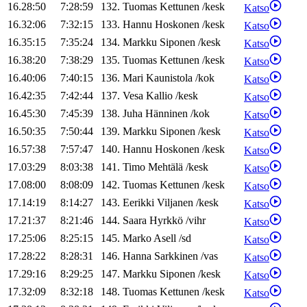
16.28:50
7:28:59
132
.
Tuomas
Kettunen
/
kesk
Katso
16.32:06
7:32:15
133
.
Hannu
Hoskonen
/
kesk
Katso
16.35:15
7:35:24
134
.
Markku
Siponen
/
kesk
Katso
16.38:20
7:38:29
135
.
Tuomas
Kettunen
/
kesk
Katso
16.40:06
7:40:15
136
.
Mari
Kaunistola
/
kok
Katso
16.42:35
7:42:44
137
.
Vesa
Kallio
/
kesk
Katso
16.45:30
7:45:39
138
.
Juha
Hänninen
/
kok
Katso
16.50:35
7:50:44
139
.
Markku
Siponen
/
kesk
Katso
16.57:38
7:57:47
140
.
Hannu
Hoskonen
/
kesk
Katso
17.03:29
8:03:38
141
.
Timo
Mehtälä
/
kesk
Katso
17.08:00
8:08:09
142
.
Tuomas
Kettunen
/
kesk
Katso
17.14:19
8:14:27
143
.
Eerikki
Viljanen
/
kesk
Katso
17.21:37
8:21:46
144
.
Saara
Hyrkkö
/
vihr
Katso
17.25:06
8:25:15
145
.
Marko
Asell
/
sd
Katso
17.28:22
8:28:31
146
.
Hanna
Sarkkinen
/
vas
Katso
17.29:16
8:29:25
147
.
Markku
Siponen
/
kesk
Katso
17.32:09
8:32:18
148
.
Tuomas
Kettunen
/
kesk
Katso