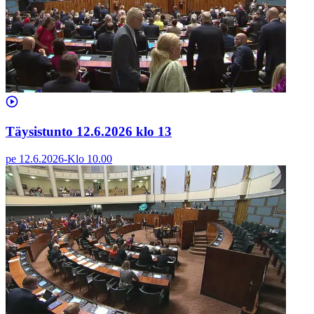
Täysistunto 12.6.2026 klo 13
pe 12.6.2026
-
Klo
10.00