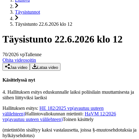
Täysistunnot
Täysistunto 22.6.2026 klo 12
Täysistunto 22.6.2026 klo 12
70
/
2026
vp
Tallenne
Ohita videosoitin
Jaa video
Lataa video
Käsittelyssä nyt
4.
Hallituksen esitys eduskunnalle laiksi poliisilain muuttamisesta ja
siihen liittyviksi laeiksi
Hallituksen esitys
:
HE 182/2025 vp
(avautuu uuteen
välilehteen)
Hallintovaliokunnan mietintö
:
HaVM 12/2026
vp
(avautuu uuteen välilehteen)
Toinen käsittely
(mietintöön sisältyy kaksi vastalausetta, joissa §-muutosehdotuksia ja
hylkäysehdotus)