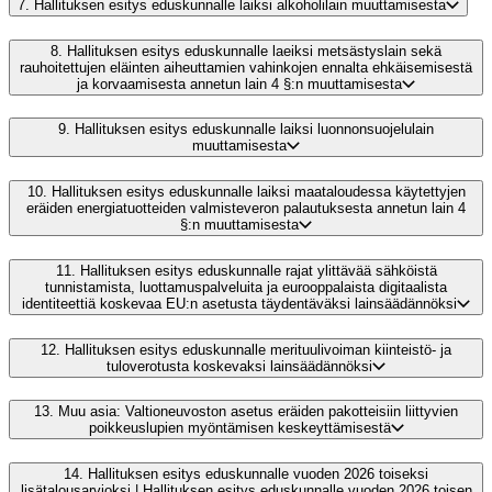
7.
Hallituksen esitys eduskunnalle laiksi alkoholilain muuttamisesta
8.
Hallituksen esitys eduskunnalle laeiksi metsästyslain sekä
rauhoitettujen eläinten aiheuttamien vahinkojen ennalta ehkäisemisestä
ja korvaamisesta annetun lain 4 §:n muuttamisesta
9.
Hallituksen esitys eduskunnalle laiksi luonnonsuojelulain
muuttamisesta
10.
Hallituksen esitys eduskunnalle laiksi maataloudessa käytettyjen
eräiden energiatuotteiden valmisteveron palautuksesta annetun lain 4
§:n muuttamisesta
11.
Hallituksen esitys eduskunnalle rajat ylittävää sähköistä
tunnistamista, luottamuspalveluita ja eurooppalaista digitaalista
identiteettiä koskevaa EU:n asetusta täydentäväksi lainsäädännöksi
12.
Hallituksen esitys eduskunnalle merituulivoiman kiinteistö- ja
tuloverotusta koskevaksi lainsäädännöksi
13.
Muu asia: Valtioneuvoston asetus eräiden pakotteisiin liittyvien
poikkeuslupien myöntämisen keskeyttämisestä
14.
Hallituksen esitys eduskunnalle vuoden 2026 toiseksi
lisätalousarvioksi | Hallituksen esitys eduskunnalle vuoden 2026 toisen