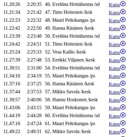
11.20:26
2:20:35
46
.
Eveliina
Heinäluoma
/
sd
Katso
11.21:34
2:21:42
47
.
Timo
Heinonen
/
kok
Katso
11.22:23
2:22:32
48
.
Mauri
Peltokangas
/
ps
Katso
11.22:42
2:22:50
49
.
Hanna
Räsänen
/
kesk
Katso
11.23:39
2:23:48
50
.
Eveliina
Heinäluoma
/
sd
Katso
11.24:42
2:24:51
51
.
Timo
Heinonen
/
kok
Katso
11.25:24
2:25:33
52
.
Vesa
Kallio
/
kesk
Katso
11.27:39
2:27:48
53
.
Eerikki
Viljanen
/
kesk
Katso
11.30:51
2:31:00
54
.
Eveliina
Heinäluoma
/
sd
Katso
11.34:10
2:34:19
55
.
Mauri
Peltokangas
/
ps
Katso
11.37:16
2:37:25
56
.
Hanna
Räsänen
/
kesk
Katso
11.37:44
2:37:53
57
.
Mikko
Savola
/
kesk
Katso
11.39:57
2:40:06
58
.
Hannu
Hoskonen
/
kesk
Katso
11.43:06
2:43:15
59
.
Mauri
Peltokangas
/
ps
Katso
11.44:19
2:44:28
60
.
Eveliina
Heinäluoma
/
sd
Katso
11.47:16
2:47:24
61
.
Mauri
Peltokangas
/
ps
Katso
11.49:22
2:49:31
62
.
Mikko
Savola
/
kesk
Katso