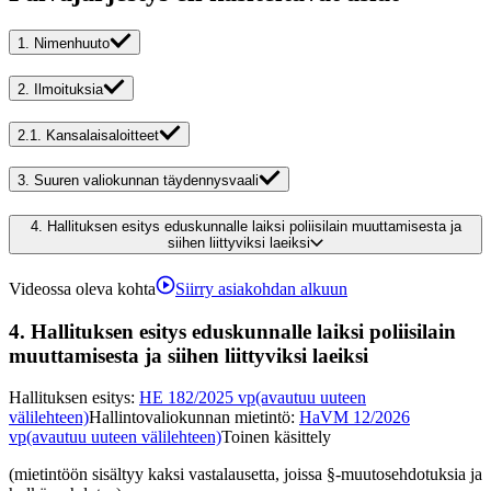
1.
Nimenhuuto
2.
Ilmoituksia
2.1.
Kansalaisaloitteet
3.
Suuren valiokunnan täydennysvaali
4.
Hallituksen esitys eduskunnalle laiksi poliisilain muuttamisesta ja
siihen liittyviksi laeiksi
Videossa oleva kohta
Siirry asiakohdan alkuun
4.
Hallituksen esitys eduskunnalle laiksi poliisilain
muuttamisesta ja siihen liittyviksi laeiksi
Hallituksen esitys
:
HE 182/2025 vp
(avautuu uuteen
välilehteen)
Hallintovaliokunnan mietintö
:
HaVM 12/2026
vp
(avautuu uuteen välilehteen)
Toinen käsittely
(mietintöön sisältyy kaksi vastalausetta, joissa §-muutosehdotuksia ja