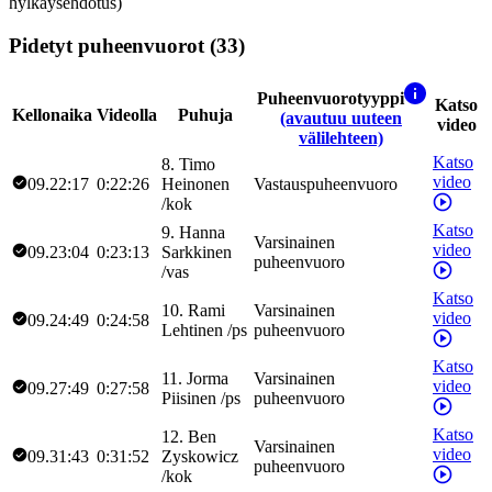
hylkäysehdotus)
Pidetyt puheenvuorot (33)
Puheenvuorotyyppi
Katso
Kellonaika
Videolla
Puhuja
(avautuu uuteen
video
välilehteen)
Katso
8
.
Timo
video
09.22:17
0:22:26
Heinonen
Vastauspuheenvuoro
/
kok
Katso
9
.
Hanna
Varsinainen
video
09.23:04
0:23:13
Sarkkinen
puheenvuoro
/
vas
Katso
10
.
Rami
Varsinainen
video
09.24:49
0:24:58
Lehtinen
/
ps
puheenvuoro
Katso
11
.
Jorma
Varsinainen
video
09.27:49
0:27:58
Piisinen
/
ps
puheenvuoro
Katso
12
.
Ben
Varsinainen
video
09.31:43
0:31:52
Zyskowicz
puheenvuoro
/
kok