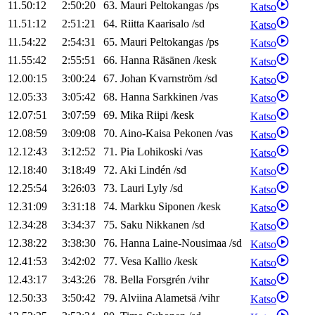
11.50:12
2:50:20
63
.
Mauri
Peltokangas
/
ps
Katso
11.51:12
2:51:21
64
.
Riitta
Kaarisalo
/
sd
Katso
11.54:22
2:54:31
65
.
Mauri
Peltokangas
/
ps
Katso
11.55:42
2:55:51
66
.
Hanna
Räsänen
/
kesk
Katso
12.00:15
3:00:24
67
.
Johan
Kvarnström
/
sd
Katso
12.05:33
3:05:42
68
.
Hanna
Sarkkinen
/
vas
Katso
12.07:51
3:07:59
69
.
Mika
Riipi
/
kesk
Katso
12.08:59
3:09:08
70
.
Aino-Kaisa
Pekonen
/
vas
Katso
12.12:43
3:12:52
71
.
Pia
Lohikoski
/
vas
Katso
12.18:40
3:18:49
72
.
Aki
Lindén
/
sd
Katso
12.25:54
3:26:03
73
.
Lauri
Lyly
/
sd
Katso
12.31:09
3:31:18
74
.
Markku
Siponen
/
kesk
Katso
12.34:28
3:34:37
75
.
Saku
Nikkanen
/
sd
Katso
12.38:22
3:38:30
76
.
Hanna
Laine-Nousimaa
/
sd
Katso
12.41:53
3:42:02
77
.
Vesa
Kallio
/
kesk
Katso
12.43:17
3:43:26
78
.
Bella
Forsgrén
/
vihr
Katso
12.50:33
3:50:42
79
.
Alviina
Alametsä
/
vihr
Katso