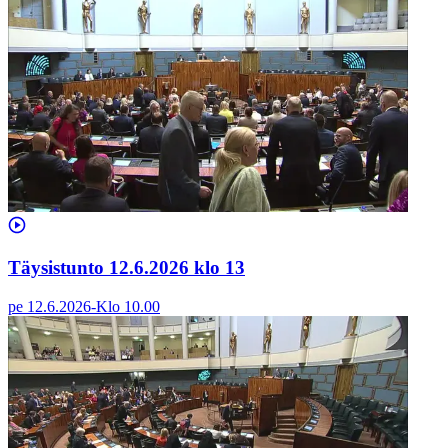
Täysistunto 12.6.2026 klo 13
pe 12.6.2026
-
Klo
10.00