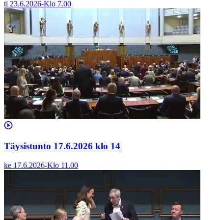
ti 23.6.2026
-
Klo
7.00
Täysistunto 17.6.2026 klo 14
ke 17.6.2026
-
Klo
11.00