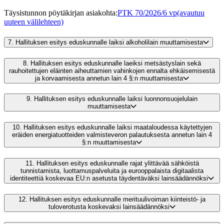
Täysistunnon pöytäkirjan asiakohta
:
PTK 70/2026/6 vp
(avautuu
uuteen välilehteen)
7.
Hallituksen esitys eduskunnalle laiksi alkoholilain muuttamisesta
8.
Hallituksen esitys eduskunnalle laeiksi metsästyslain sekä
rauhoitettujen eläinten aiheuttamien vahinkojen ennalta ehkäisemisestä
ja korvaamisesta annetun lain 4 §:n muuttamisesta
9.
Hallituksen esitys eduskunnalle laiksi luonnonsuojelulain
muuttamisesta
10.
Hallituksen esitys eduskunnalle laiksi maataloudessa käytettyjen
eräiden energiatuotteiden valmisteveron palautuksesta annetun lain 4
§:n muuttamisesta
11.
Hallituksen esitys eduskunnalle rajat ylittävää sähköistä
tunnistamista, luottamuspalveluita ja eurooppalaista digitaalista
identiteettiä koskevaa EU:n asetusta täydentäväksi lainsäädännöksi
12.
Hallituksen esitys eduskunnalle merituulivoiman kiinteistö- ja
tuloverotusta koskevaksi lainsäädännöksi