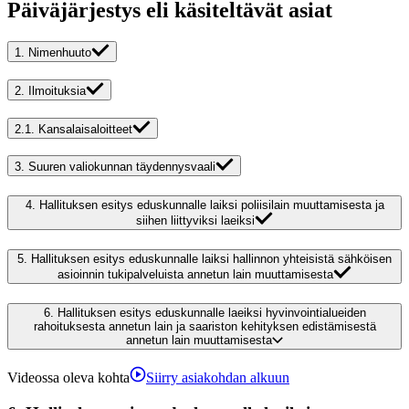
Päiväjärjestys eli käsiteltävät asiat
1.
Nimenhuuto
2.
Ilmoituksia
2.1.
Kansalaisaloitteet
3.
Suuren valiokunnan täydennysvaali
4.
Hallituksen esitys eduskunnalle laiksi poliisilain muuttamisesta ja
siihen liittyviksi laeiksi
5.
Hallituksen esitys eduskunnalle laiksi hallinnon yhteisistä sähköisen
asioinnin tukipalveluista annetun lain muuttamisesta
6.
Hallituksen esitys eduskunnalle laeiksi hyvinvointialueiden
rahoituksesta annetun lain ja saariston kehityksen edistämisestä
annetun lain muuttamisesta
Videossa oleva kohta
Siirry asiakohdan alkuun