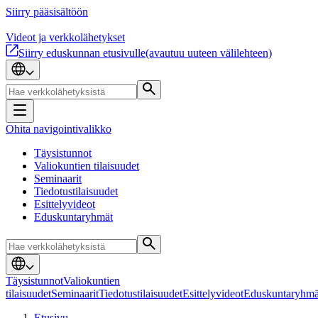
Siirry pääsisältöön
Videot ja verkkolähetykset
Siirry eduskunnan etusivulle
(avautuu uuteen välilehteen)
Ohita navigointivalikko
Täysistunnot
Valiokuntien tilaisuudet
Seminaarit
Tiedotustilaisuudet
Esittelyvideot
Eduskuntaryhmät
Täysistunnot
Valiokuntien
tilaisuudet
Seminaarit
Tiedotustilaisuudet
Esittelyvideot
Eduskuntaryhmä
Etusivu