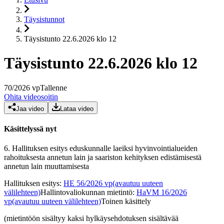
Täysistunnot
Täysistunto 22.6.2026 klo 12
Täysistunto 22.6.2026 klo 12
70
/
2026
vp
Tallenne
Ohita videosoitin
Jaa video
Lataa video
Käsittelyssä nyt
6.
Hallituksen esitys eduskunnalle laeiksi hyvinvointialueiden
rahoituksesta annetun lain ja saariston kehityksen edistämisestä
annetun lain muuttamisesta
Hallituksen esitys
:
HE 56/2026 vp
(avautuu uuteen
välilehteen)
Hallintovaliokunnan mietintö
:
HaVM 16/2026
vp
(avautuu uuteen välilehteen)
Toinen käsittely
(mietintöön sisältyy kaksi hylkäysehdotuksen sisältävää