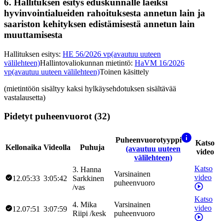
6.
Hallituksen esitys eduskunnalle laeiksi
hyvinvointialueiden rahoituksesta annetun lain ja
saariston kehityksen edistämisestä annetun lain
muuttamisesta
Hallituksen esitys
:
HE 56/2026 vp
(avautuu uuteen
välilehteen)
Hallintovaliokunnan mietintö
:
HaVM 16/2026
vp
(avautuu uuteen välilehteen)
Toinen käsittely
(mietintöön sisältyy kaksi hylkäysehdotuksen sisältävää
vastalausetta)
Pidetyt puheenvuorot (32)
Puheenvuorotyyppi
Katso
Kellonaika
Videolla
Puhuja
(avautuu uuteen
video
välilehteen)
Katso
3
.
Hanna
Varsinainen
video
12.05:33
3:05:42
Sarkkinen
puheenvuoro
/
vas
Katso
4
.
Mika
Varsinainen
video
12.07:51
3:07:59
Riipi
/
kesk
puheenvuoro