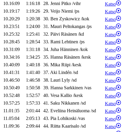
10.16:09
1:16:18
28
.
Jenni
Pitko
/
vihr
Katso
10.19:17
1:19:26
29
.
Veijo
Niemi
/
ps
Katso
10.20:29
1:20:38
30
.
Ben
Zyskowicz
/
kok
Katso
10.23:51
1:24:00
31
.
Mauri
Peltokangas
/
ps
Katso
10.25:32
1:25:41
32
.
Päivi
Räsänen
/
kd
Katso
10.28:45
1:28:54
33
.
Rami
Lehtinen
/
ps
Katso
10.31:09
1:31:18
34
.
Juha
Hänninen
/
kok
Katso
10.34:16
1:34:25
35
.
Hanna
Räsänen
/
kesk
Katso
10.40:09
1:40:18
36
.
Mika
Riipi
/
kesk
Katso
10.41:31
1:41:40
37
.
Aki
Lindén
/
sd
Katso
10.46:50
1:46:58
38
.
Lauri
Lyly
/
sd
Katso
10.50:49
1:50:58
39
.
Hanna
Sarkkinen
/
vas
Katso
10.52:48
1:52:57
40
.
Vesa
Kallio
/
kesk
Katso
10.57:25
1:57:33
41
.
Saku
Nikkanen
/
sd
Katso
11.01:35
2:01:44
42
.
Eveliina
Heinäluoma
/
sd
Katso
11.05:04
2:05:13
43
.
Pia
Lohikoski
/
vas
Katso
11.09:36
2:09:44
44
.
Riitta
Kaarisalo
/
sd
Katso