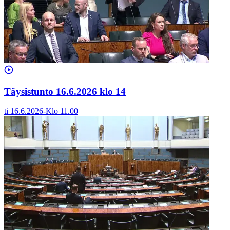
Täysistunto 16.6.2026 klo 14
ti 16.6.2026
-
Klo
11.00