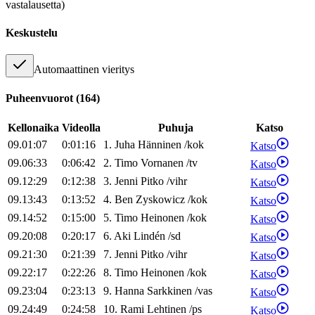
vastalausetta)
Keskustelu
Automaattinen vieritys
Puheenvuorot
(
164
)
Kellonaika
Videolla
Puhuja
Katso
09.01:07
0:01:16
1
.
Juha
Hänninen
/
kok
Katso
09.06:33
0:06:42
2
.
Timo
Vornanen
/
tv
Katso
09.12:29
0:12:38
3
.
Jenni
Pitko
/
vihr
Katso
09.13:43
0:13:52
4
.
Ben
Zyskowicz
/
kok
Katso
09.14:52
0:15:00
5
.
Timo
Heinonen
/
kok
Katso
09.20:08
0:20:17
6
.
Aki
Lindén
/
sd
Katso
09.21:30
0:21:39
7
.
Jenni
Pitko
/
vihr
Katso
09.22:17
0:22:26
8
.
Timo
Heinonen
/
kok
Katso
09.23:04
0:23:13
9
.
Hanna
Sarkkinen
/
vas
Katso
09.24:49
0:24:58
10
.
Rami
Lehtinen
/
ps
Katso