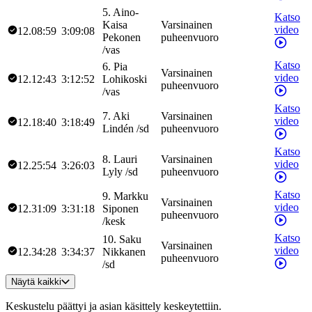
5
.
Aino-
Katso
Kaisa
Varsinainen
video
12.08:59
3:09:08
Pekonen
puheenvuoro
/
vas
Katso
6
.
Pia
Varsinainen
video
12.12:43
3:12:52
Lohikoski
puheenvuoro
/
vas
Katso
7
.
Aki
Varsinainen
video
12.18:40
3:18:49
Lindén
/
sd
puheenvuoro
Katso
8
.
Lauri
Varsinainen
video
12.25:54
3:26:03
Lyly
/
sd
puheenvuoro
Katso
9
.
Markku
Varsinainen
video
12.31:09
3:31:18
Siponen
puheenvuoro
/
kesk
Katso
10
.
Saku
Varsinainen
video
12.34:28
3:34:37
Nikkanen
puheenvuoro
/
sd
Näytä kaikki
Keskustelu päättyi ja asian käsittely keskeytettiin.