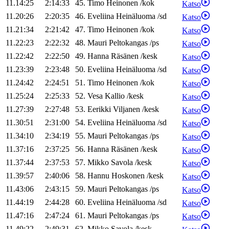
11.14:25
2:14:33
45
.
Timo
Heinonen
/
kok
Katso
11.20:26
2:20:35
46
.
Eveliina
Heinäluoma
/
sd
Katso
11.21:34
2:21:42
47
.
Timo
Heinonen
/
kok
Katso
11.22:23
2:22:32
48
.
Mauri
Peltokangas
/
ps
Katso
11.22:42
2:22:50
49
.
Hanna
Räsänen
/
kesk
Katso
11.23:39
2:23:48
50
.
Eveliina
Heinäluoma
/
sd
Katso
11.24:42
2:24:51
51
.
Timo
Heinonen
/
kok
Katso
11.25:24
2:25:33
52
.
Vesa
Kallio
/
kesk
Katso
11.27:39
2:27:48
53
.
Eerikki
Viljanen
/
kesk
Katso
11.30:51
2:31:00
54
.
Eveliina
Heinäluoma
/
sd
Katso
11.34:10
2:34:19
55
.
Mauri
Peltokangas
/
ps
Katso
11.37:16
2:37:25
56
.
Hanna
Räsänen
/
kesk
Katso
11.37:44
2:37:53
57
.
Mikko
Savola
/
kesk
Katso
11.39:57
2:40:06
58
.
Hannu
Hoskonen
/
kesk
Katso
11.43:06
2:43:15
59
.
Mauri
Peltokangas
/
ps
Katso
11.44:19
2:44:28
60
.
Eveliina
Heinäluoma
/
sd
Katso
11.47:16
2:47:24
61
.
Mauri
Peltokangas
/
ps
Katso
11.49:22
2:49:31
62
.
Mikko
Savola
/
kesk