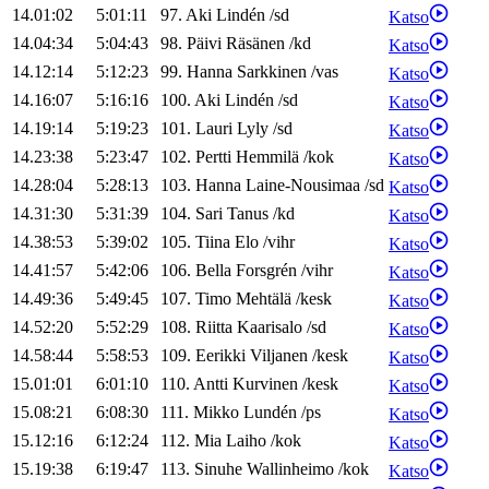
14.01:02
5:01:11
97
.
Aki
Lindén
/
sd
Katso
14.04:34
5:04:43
98
.
Päivi
Räsänen
/
kd
Katso
14.12:14
5:12:23
99
.
Hanna
Sarkkinen
/
vas
Katso
14.16:07
5:16:16
100
.
Aki
Lindén
/
sd
Katso
14.19:14
5:19:23
101
.
Lauri
Lyly
/
sd
Katso
14.23:38
5:23:47
102
.
Pertti
Hemmilä
/
kok
Katso
14.28:04
5:28:13
103
.
Hanna
Laine-Nousimaa
/
sd
Katso
14.31:30
5:31:39
104
.
Sari
Tanus
/
kd
Katso
14.38:53
5:39:02
105
.
Tiina
Elo
/
vihr
Katso
14.41:57
5:42:06
106
.
Bella
Forsgrén
/
vihr
Katso
14.49:36
5:49:45
107
.
Timo
Mehtälä
/
kesk
Katso
14.52:20
5:52:29
108
.
Riitta
Kaarisalo
/
sd
Katso
14.58:44
5:58:53
109
.
Eerikki
Viljanen
/
kesk
Katso
15.01:01
6:01:10
110
.
Antti
Kurvinen
/
kesk
Katso
15.08:21
6:08:30
111
.
Mikko
Lundén
/
ps
Katso
15.12:16
6:12:24
112
.
Mia
Laiho
/
kok
Katso
15.19:38
6:19:47
113
.
Sinuhe
Wallinheimo
/
kok
Katso