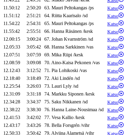
Katso
11.50:12
2:50:20
63
.
Mauri
Peltokangas
/
ps
Katso
11.51:12
2:51:21
64
.
Riitta
Kaarisalo
/
sd
Katso
11.54:22
2:54:31
65
.
Mauri
Peltokangas
/
ps
Katso
11.55:42
2:55:51
66
.
Hanna
Räsänen
/
kesk
Katso
12.00:15
3:00:24
67
.
Johan
Kvarnström
/
sd
Katso
12.05:33
3:05:42
68
.
Hanna
Sarkkinen
/
vas
Katso
12.07:51
3:07:59
69
.
Mika
Riipi
/
kesk
Katso
12.08:59
3:09:08
70
.
Aino-Kaisa
Pekonen
/
vas
Katso
12.12:43
3:12:52
71
.
Pia
Lohikoski
/
vas
Katso
12.18:40
3:18:49
72
.
Aki
Lindén
/
sd
Katso
12.25:54
3:26:03
73
.
Lauri
Lyly
/
sd
Katso
12.31:09
3:31:18
74
.
Markku
Siponen
/
kesk
Katso
12.34:28
3:34:37
75
.
Saku
Nikkanen
/
sd
Katso
12.38:22
3:38:30
76
.
Hanna
Laine-Nousimaa
/
sd
Katso
12.41:53
3:42:02
77
.
Vesa
Kallio
/
kesk
Katso
12.43:17
3:43:26
78
.
Bella
Forsgrén
/
vihr
Katso
12.50:33
3:50:42
79
.
Alviina
Alametsä
/
vihr
Katso