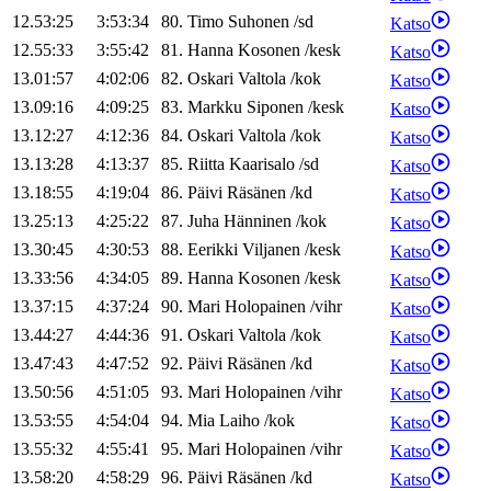
12.53:25
3:53:34
80
.
Timo
Suhonen
/
sd
Katso
12.55:33
3:55:42
81
.
Hanna
Kosonen
/
kesk
Katso
13.01:57
4:02:06
82
.
Oskari
Valtola
/
kok
Katso
13.09:16
4:09:25
83
.
Markku
Siponen
/
kesk
Katso
13.12:27
4:12:36
84
.
Oskari
Valtola
/
kok
Katso
13.13:28
4:13:37
85
.
Riitta
Kaarisalo
/
sd
Katso
13.18:55
4:19:04
86
.
Päivi
Räsänen
/
kd
Katso
13.25:13
4:25:22
87
.
Juha
Hänninen
/
kok
Katso
13.30:45
4:30:53
88
.
Eerikki
Viljanen
/
kesk
Katso
13.33:56
4:34:05
89
.
Hanna
Kosonen
/
kesk
Katso
13.37:15
4:37:24
90
.
Mari
Holopainen
/
vihr
Katso
13.44:27
4:44:36
91
.
Oskari
Valtola
/
kok
Katso
13.47:43
4:47:52
92
.
Päivi
Räsänen
/
kd
Katso
13.50:56
4:51:05
93
.
Mari
Holopainen
/
vihr
Katso
13.53:55
4:54:04
94
.
Mia
Laiho
/
kok
Katso
13.55:32
4:55:41
95
.
Mari
Holopainen
/
vihr
Katso
13.58:20
4:58:29
96
.
Päivi
Räsänen
/
kd
Katso