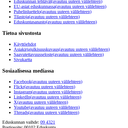
Eduskunnan tehtävät
(avautuu uuteen välilehteen)
EU-asiat eduskunnassa
(avautuu uuteen välilehteen)
Puhelinluettelo
(avautuu uuteen välilehteen)
Tilastoja
(avautuu uuteen välilehteen)
Eduskuntasanasto
(avautuu uuteen välilehteen)
Tietoa sivustosta
Käyttöehdot
Asiakirjajulkisuuskuvaus
(avautuu uuteen välilehteen)
Saavutettavuusseloste
(avautuu uuteen välilehteen)
Sivukartta
Sosiaalisessa mediassa
Facebook
(avautuu uuteen välilehteen)
Flickr
(avautuu uuteen välilehteen)
Instagram
(avautuu uuteen välilehteen)
LinkedIn
(avautuu uuteen välilehteen)
X
(avautuu uuteen välilehteen)
Youtube
(avautuu uuteen välilehteen)
Threads
(avautuu uuteen välilehteen)
Eduskunnan vaihde:
09 4321
Postiosoite:
00102 Eduskunta