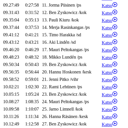
09.27:49
0:27:58
11
.
Jorma
Piisinen
/
ps
Katso
09.31:43
0:31:52
12
.
Ben
Zyskowicz
/
kok
Katso
09.35:04
0:35:13
13
.
Pauli
Kiuru
/
kok
Katso
09.37:44
0:37:53
14
.
Merja
Rasinkangas
/
ps
Katso
09.41:12
0:41:21
15
.
Timo
Harakka
/
sd
Katso
09.43:12
0:43:21
16
.
Aki
Lindén
/
sd
Katso
09.46:20
0:46:29
17
.
Mauri
Peltokangas
/
ps
Katso
09.48:23
0:48:32
18
.
Mikko
Lundén
/
ps
Katso
09.50:34
0:50:43
19
.
Ben
Zyskowicz
/
kok
Katso
09.56:35
0:56:44
20
.
Hannu
Hoskonen
/
kesk
Katso
09.58:52
0:59:01
21
.
Jenni
Pitko
/
vihr
Katso
10.02:21
1:02:30
22
.
Rami
Lehtinen
/
ps
Katso
10.05:15
1:05:24
23
.
Ben
Zyskowicz
/
kok
Katso
10.08:27
1:08:35
24
.
Mauri
Peltokangas
/
ps
Katso
10.09:58
1:10:07
25
.
Jarno
Limnell
/
kok
Katso
10.11:26
1:11:34
26
.
Hanna
Räsänen
/
kesk
Katso
10.12:49
1:12:58
27
.
Ben
Zyskowicz
/
kok
Katso