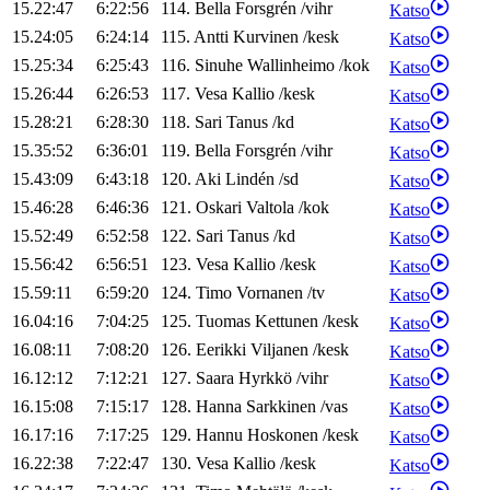
15.22:47
6:22:56
114
.
Bella
Forsgrén
/
vihr
Katso
15.24:05
6:24:14
115
.
Antti
Kurvinen
/
kesk
Katso
15.25:34
6:25:43
116
.
Sinuhe
Wallinheimo
/
kok
Katso
15.26:44
6:26:53
117
.
Vesa
Kallio
/
kesk
Katso
15.28:21
6:28:30
118
.
Sari
Tanus
/
kd
Katso
15.35:52
6:36:01
119
.
Bella
Forsgrén
/
vihr
Katso
15.43:09
6:43:18
120
.
Aki
Lindén
/
sd
Katso
15.46:28
6:46:36
121
.
Oskari
Valtola
/
kok
Katso
15.52:49
6:52:58
122
.
Sari
Tanus
/
kd
Katso
15.56:42
6:56:51
123
.
Vesa
Kallio
/
kesk
Katso
15.59:11
6:59:20
124
.
Timo
Vornanen
/
tv
Katso
16.04:16
7:04:25
125
.
Tuomas
Kettunen
/
kesk
Katso
16.08:11
7:08:20
126
.
Eerikki
Viljanen
/
kesk
Katso
16.12:12
7:12:21
127
.
Saara
Hyrkkö
/
vihr
Katso
16.15:08
7:15:17
128
.
Hanna
Sarkkinen
/
vas
Katso
16.17:16
7:17:25
129
.
Hannu
Hoskonen
/
kesk
Katso
16.22:38
7:22:47
130
.
Vesa
Kallio
/
kesk
Katso