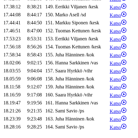
17.38:12
8:38:21
149
.
Eerikki
Viljanen
/
kesk
Katso
17.44:08
8:44:17
150
.
Marko
Asell
/
sd
Katso
17.44:41
8:44:50
151
.
Markku
Siponen
/
kesk
Katso
17.46:51
8:47:00
152
.
Tuomas
Kettunen
/
kesk
Katso
17.53:23
8:53:31
153
.
Eerikki
Viljanen
/
kesk
Katso
17.56:18
8:56:26
154
.
Tuomas
Kettunen
/
kesk
Katso
17.58:34
8:58:43
155
.
Juha
Hänninen
/
kok
Katso
18.02:06
9:02:15
156
.
Hanna
Sarkkinen
/
vas
Katso
18.03:55
9:04:04
157
.
Saara
Hyrkkö
/
vihr
Katso
18.05:59
9:06:08
158
.
Juha
Hänninen
/
kok
Katso
18.11:58
9:12:07
159
.
Juha
Hänninen
/
kok
Katso
18.16:59
9:17:08
160
.
Saara
Hyrkkö
/
vihr
Katso
18.19:47
9:19:56
161
.
Hanna
Sarkkinen
/
vas
Katso
18.21:26
9:21:35
162
.
Sami
Savio
/
ps
Katso
18.23:39
9:23:48
163
.
Juha
Hänninen
/
kok
Katso
18.28:16
9:28:25
164
.
Sami
Savio
/
ps
Katso