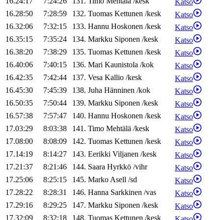
16.24:17
7:24:26
131
.
Timo
Mehtälä
/
kesk
Katso
16.28:50
7:28:59
132
.
Tuomas
Kettunen
/
kesk
Katso
16.32:06
7:32:15
133
.
Hannu
Hoskonen
/
kesk
Katso
16.35:15
7:35:24
134
.
Markku
Siponen
/
kesk
Katso
16.38:20
7:38:29
135
.
Tuomas
Kettunen
/
kesk
Katso
16.40:06
7:40:15
136
.
Mari
Kaunistola
/
kok
Katso
16.42:35
7:42:44
137
.
Vesa
Kallio
/
kesk
Katso
16.45:30
7:45:39
138
.
Juha
Hänninen
/
kok
Katso
16.50:35
7:50:44
139
.
Markku
Siponen
/
kesk
Katso
16.57:38
7:57:47
140
.
Hannu
Hoskonen
/
kesk
Katso
17.03:29
8:03:38
141
.
Timo
Mehtälä
/
kesk
Katso
17.08:00
8:08:09
142
.
Tuomas
Kettunen
/
kesk
Katso
17.14:19
8:14:27
143
.
Eerikki
Viljanen
/
kesk
Katso
17.21:37
8:21:46
144
.
Saara
Hyrkkö
/
vihr
Katso
17.25:06
8:25:15
145
.
Marko
Asell
/
sd
Katso
17.28:22
8:28:31
146
.
Hanna
Sarkkinen
/
vas
Katso
17.29:16
8:29:25
147
.
Markku
Siponen
/
kesk
Katso
17.32:09
8:32:18
148
.
Tuomas
Kettunen
/
kesk
Katso