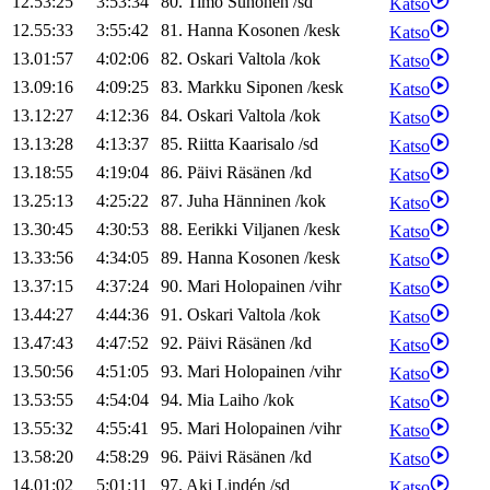
12.53:25
3:53:34
80
.
Timo
Suhonen
/
sd
Katso
12.55:33
3:55:42
81
.
Hanna
Kosonen
/
kesk
Katso
13.01:57
4:02:06
82
.
Oskari
Valtola
/
kok
Katso
13.09:16
4:09:25
83
.
Markku
Siponen
/
kesk
Katso
13.12:27
4:12:36
84
.
Oskari
Valtola
/
kok
Katso
13.13:28
4:13:37
85
.
Riitta
Kaarisalo
/
sd
Katso
13.18:55
4:19:04
86
.
Päivi
Räsänen
/
kd
Katso
13.25:13
4:25:22
87
.
Juha
Hänninen
/
kok
Katso
13.30:45
4:30:53
88
.
Eerikki
Viljanen
/
kesk
Katso
13.33:56
4:34:05
89
.
Hanna
Kosonen
/
kesk
Katso
13.37:15
4:37:24
90
.
Mari
Holopainen
/
vihr
Katso
13.44:27
4:44:36
91
.
Oskari
Valtola
/
kok
Katso
13.47:43
4:47:52
92
.
Päivi
Räsänen
/
kd
Katso
13.50:56
4:51:05
93
.
Mari
Holopainen
/
vihr
Katso
13.53:55
4:54:04
94
.
Mia
Laiho
/
kok
Katso
13.55:32
4:55:41
95
.
Mari
Holopainen
/
vihr
Katso
13.58:20
4:58:29
96
.
Päivi
Räsänen
/
kd
Katso
14.01:02
5:01:11
97
.
Aki
Lindén
/
sd
Katso