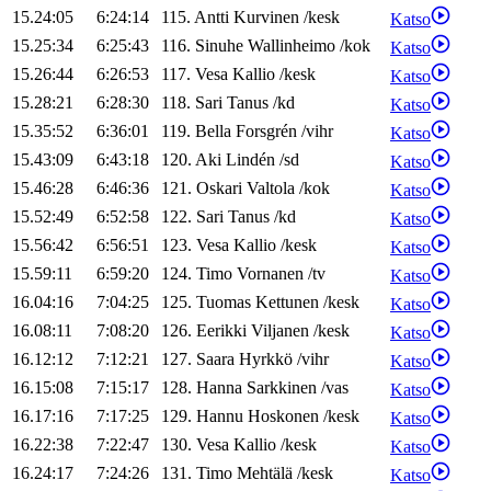
15.24:05
6:24:14
115
.
Antti
Kurvinen
/
kesk
Katso
15.25:34
6:25:43
116
.
Sinuhe
Wallinheimo
/
kok
Katso
15.26:44
6:26:53
117
.
Vesa
Kallio
/
kesk
Katso
15.28:21
6:28:30
118
.
Sari
Tanus
/
kd
Katso
15.35:52
6:36:01
119
.
Bella
Forsgrén
/
vihr
Katso
15.43:09
6:43:18
120
.
Aki
Lindén
/
sd
Katso
15.46:28
6:46:36
121
.
Oskari
Valtola
/
kok
Katso
15.52:49
6:52:58
122
.
Sari
Tanus
/
kd
Katso
15.56:42
6:56:51
123
.
Vesa
Kallio
/
kesk
Katso
15.59:11
6:59:20
124
.
Timo
Vornanen
/
tv
Katso
16.04:16
7:04:25
125
.
Tuomas
Kettunen
/
kesk
Katso
16.08:11
7:08:20
126
.
Eerikki
Viljanen
/
kesk
Katso
16.12:12
7:12:21
127
.
Saara
Hyrkkö
/
vihr
Katso
16.15:08
7:15:17
128
.
Hanna
Sarkkinen
/
vas
Katso
16.17:16
7:17:25
129
.
Hannu
Hoskonen
/
kesk
Katso
16.22:38
7:22:47
130
.
Vesa
Kallio
/
kesk
Katso
16.24:17
7:24:26
131
.
Timo
Mehtälä
/
kesk
Katso