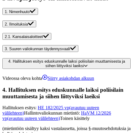
1.
Nimenhuuto
2.
Ilmoituksia
2.1.
Kansalaisaloitteet
3.
Suuren valiokunnan täydennysvaali
4.
Hallituksen esitys eduskunnalle laiksi poliisilain muuttamisesta ja
siihen liittyviksi laeiksi
Videossa oleva kohta
Siirry asiakohdan alkuun
4.
Hallituksen esitys eduskunnalle laiksi poliisilain
muuttamisesta ja siihen liittyviksi laeiksi
Hallituksen esitys
:
HE 182/2025 vp
(avautuu uuteen
välilehteen)
Hallintovaliokunnan mietintö
:
HaVM 12/2026
vp
(avautuu uuteen välilehteen)
Toinen käsittely
(mietintöön sisältyy kaksi vastalausetta, joissa §-muutosehdotuksia ja