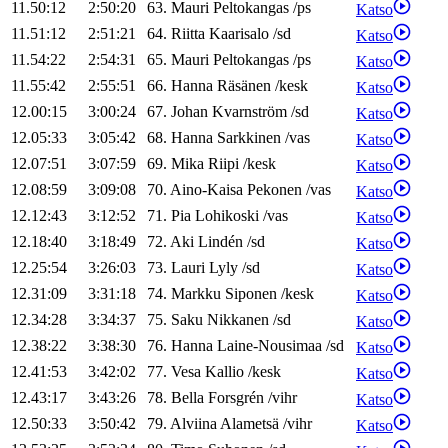
11.50:12
2:50:20
63
.
Mauri
Peltokangas
/
ps
Katso
11.51:12
2:51:21
64
.
Riitta
Kaarisalo
/
sd
Katso
11.54:22
2:54:31
65
.
Mauri
Peltokangas
/
ps
Katso
11.55:42
2:55:51
66
.
Hanna
Räsänen
/
kesk
Katso
12.00:15
3:00:24
67
.
Johan
Kvarnström
/
sd
Katso
12.05:33
3:05:42
68
.
Hanna
Sarkkinen
/
vas
Katso
12.07:51
3:07:59
69
.
Mika
Riipi
/
kesk
Katso
12.08:59
3:09:08
70
.
Aino-Kaisa
Pekonen
/
vas
Katso
12.12:43
3:12:52
71
.
Pia
Lohikoski
/
vas
Katso
12.18:40
3:18:49
72
.
Aki
Lindén
/
sd
Katso
12.25:54
3:26:03
73
.
Lauri
Lyly
/
sd
Katso
12.31:09
3:31:18
74
.
Markku
Siponen
/
kesk
Katso
12.34:28
3:34:37
75
.
Saku
Nikkanen
/
sd
Katso
12.38:22
3:38:30
76
.
Hanna
Laine-Nousimaa
/
sd
Katso
12.41:53
3:42:02
77
.
Vesa
Kallio
/
kesk
Katso
12.43:17
3:43:26
78
.
Bella
Forsgrén
/
vihr
Katso
12.50:33
3:50:42
79
.
Alviina
Alametsä
/
vihr
Katso