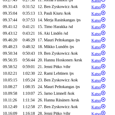
Katso
09.31:43
0:31:52
12
.
Ben
Zyskowicz
/
kok
Katso
09.35:04
0:35:13
13
.
Pauli
Kiuru
/
kok
Katso
09.37:44
0:37:53
14
.
Merja
Rasinkangas
/
ps
Katso
09.41:12
0:41:21
15
.
Timo
Harakka
/
sd
Katso
09.43:12
0:43:21
16
.
Aki
Lindén
/
sd
Katso
09.46:20
0:46:29
17
.
Mauri
Peltokangas
/
ps
Katso
09.48:23
0:48:32
18
.
Mikko
Lundén
/
ps
Katso
09.50:34
0:50:43
19
.
Ben
Zyskowicz
/
kok
Katso
09.56:35
0:56:44
20
.
Hannu
Hoskonen
/
kesk
Katso
09.58:52
0:59:01
21
.
Jenni
Pitko
/
vihr
Katso
10.02:21
1:02:30
22
.
Rami
Lehtinen
/
ps
Katso
10.05:15
1:05:24
23
.
Ben
Zyskowicz
/
kok
Katso
10.08:27
1:08:35
24
.
Mauri
Peltokangas
/
ps
Katso
10.09:58
1:10:07
25
.
Jarno
Limnell
/
kok
Katso
10.11:26
1:11:34
26
.
Hanna
Räsänen
/
kesk
Katso
10.12:49
1:12:58
27
.
Ben
Zyskowicz
/
kok
Katso
10.16:09
1:16:18
28
.
Jenni
Pitko
/
vihr
Katso