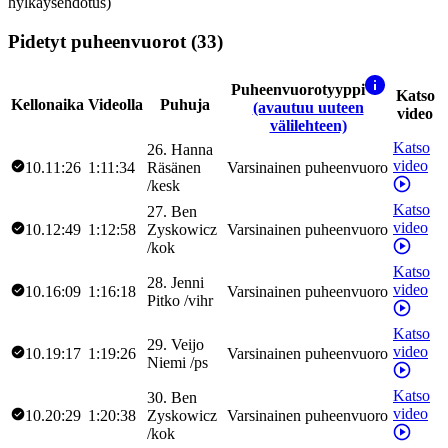
hylkäysehdotus)
Pidetyt puheenvuorot (33)
Puheenvuorotyyppi
Katso
Kellonaika
Videolla
Puhuja
(avautuu uuteen
video
välilehteen)
Katso
26
.
Hanna
video
10.11:26
1:11:34
Räsänen
Varsinainen puheenvuoro
/
kesk
Katso
27
.
Ben
video
10.12:49
1:12:58
Zyskowicz
Varsinainen puheenvuoro
/
kok
Katso
28
.
Jenni
video
10.16:09
1:16:18
Varsinainen puheenvuoro
Pitko
/
vihr
Katso
29
.
Veijo
video
10.19:17
1:19:26
Varsinainen puheenvuoro
Niemi
/
ps
Katso
30
.
Ben
video
10.20:29
1:20:38
Zyskowicz
Varsinainen puheenvuoro
/
kok