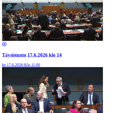
Täysistunto 17.6.2026 klo 14
ke 17.6.2026
-
Klo
11.00