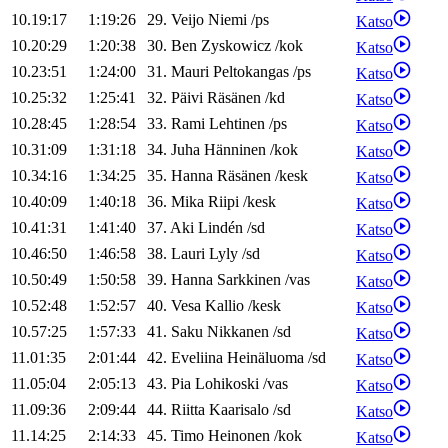
10.19:17
1:19:26
29
.
Veijo
Niemi
/
ps
Katso
10.20:29
1:20:38
30
.
Ben
Zyskowicz
/
kok
Katso
10.23:51
1:24:00
31
.
Mauri
Peltokangas
/
ps
Katso
10.25:32
1:25:41
32
.
Päivi
Räsänen
/
kd
Katso
10.28:45
1:28:54
33
.
Rami
Lehtinen
/
ps
Katso
10.31:09
1:31:18
34
.
Juha
Hänninen
/
kok
Katso
10.34:16
1:34:25
35
.
Hanna
Räsänen
/
kesk
Katso
10.40:09
1:40:18
36
.
Mika
Riipi
/
kesk
Katso
10.41:31
1:41:40
37
.
Aki
Lindén
/
sd
Katso
10.46:50
1:46:58
38
.
Lauri
Lyly
/
sd
Katso
10.50:49
1:50:58
39
.
Hanna
Sarkkinen
/
vas
Katso
10.52:48
1:52:57
40
.
Vesa
Kallio
/
kesk
Katso
10.57:25
1:57:33
41
.
Saku
Nikkanen
/
sd
Katso
11.01:35
2:01:44
42
.
Eveliina
Heinäluoma
/
sd
Katso
11.05:04
2:05:13
43
.
Pia
Lohikoski
/
vas
Katso
11.09:36
2:09:44
44
.
Riitta
Kaarisalo
/
sd
Katso
11.14:25
2:14:33
45
.
Timo
Heinonen
/
kok
Katso