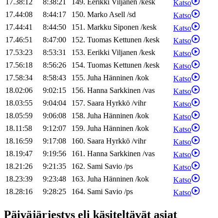
17.38:12
8:38:21
149
.
Eerikki
Viljanen
/
kesk
Katso
17.44:08
8:44:17
150
.
Marko
Asell
/
sd
Katso
17.44:41
8:44:50
151
.
Markku
Siponen
/
kesk
Katso
17.46:51
8:47:00
152
.
Tuomas
Kettunen
/
kesk
Katso
17.53:23
8:53:31
153
.
Eerikki
Viljanen
/
kesk
Katso
17.56:18
8:56:26
154
.
Tuomas
Kettunen
/
kesk
Katso
17.58:34
8:58:43
155
.
Juha
Hänninen
/
kok
Katso
18.02:06
9:02:15
156
.
Hanna
Sarkkinen
/
vas
Katso
18.03:55
9:04:04
157
.
Saara
Hyrkkö
/
vihr
Katso
18.05:59
9:06:08
158
.
Juha
Hänninen
/
kok
Katso
18.11:58
9:12:07
159
.
Juha
Hänninen
/
kok
Katso
18.16:59
9:17:08
160
.
Saara
Hyrkkö
/
vihr
Katso
18.19:47
9:19:56
161
.
Hanna
Sarkkinen
/
vas
Katso
18.21:26
9:21:35
162
.
Sami
Savio
/
ps
Katso
18.23:39
9:23:48
163
.
Juha
Hänninen
/
kok
Katso
18.28:16
9:28:25
164
.
Sami
Savio
/
ps
Katso
Päiväjärjestys eli käsiteltävät asiat