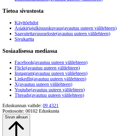
Tietoa sivustosta
Käyttöehdot
Asiakirjajulkisuuskuvaus
(avautuu uuteen välilehteen)
Saavutettavuusseloste
(avautuu uuteen välilehteen)
Sivukartta
Sosiaalisessa mediassa
Facebook
(avautuu uuteen välilehteen)
Flickr
(avautuu uuteen välilehteen)
Instagram
(avautuu uuteen välilehteen)
LinkedIn
(avautuu uuteen välilehteen)
X
(avautuu uuteen välilehteen)
Youtube
(avautuu uuteen välilehteen)
Threads
(avautuu uuteen välilehteen)
Eduskunnan vaihde:
09 4321
Postiosoite:
00102 Eduskunta
Sivun alkuun