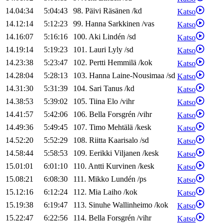
14.04:34
5:04:43
98
.
Päivi
Räsänen
/
kd
Katso
14.12:14
5:12:23
99
.
Hanna
Sarkkinen
/
vas
Katso
14.16:07
5:16:16
100
.
Aki
Lindén
/
sd
Katso
14.19:14
5:19:23
101
.
Lauri
Lyly
/
sd
Katso
14.23:38
5:23:47
102
.
Pertti
Hemmilä
/
kok
Katso
14.28:04
5:28:13
103
.
Hanna
Laine-Nousimaa
/
sd
Katso
14.31:30
5:31:39
104
.
Sari
Tanus
/
kd
Katso
14.38:53
5:39:02
105
.
Tiina
Elo
/
vihr
Katso
14.41:57
5:42:06
106
.
Bella
Forsgrén
/
vihr
Katso
14.49:36
5:49:45
107
.
Timo
Mehtälä
/
kesk
Katso
14.52:20
5:52:29
108
.
Riitta
Kaarisalo
/
sd
Katso
14.58:44
5:58:53
109
.
Eerikki
Viljanen
/
kesk
Katso
15.01:01
6:01:10
110
.
Antti
Kurvinen
/
kesk
Katso
15.08:21
6:08:30
111
.
Mikko
Lundén
/
ps
Katso
15.12:16
6:12:24
112
.
Mia
Laiho
/
kok
Katso
15.19:38
6:19:47
113
.
Sinuhe
Wallinheimo
/
kok
Katso
15.22:47
6:22:56
114
.
Bella
Forsgrén
/
vihr
Katso