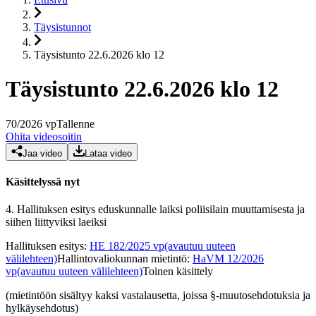
Täysistunnot
Täysistunto 22.6.2026 klo 12
Täysistunto 22.6.2026 klo 12
70
/
2026
vp
Tallenne
Ohita videosoitin
Jaa video
Lataa video
Käsittelyssä nyt
4.
Hallituksen esitys eduskunnalle laiksi poliisilain muuttamisesta ja
siihen liittyviksi laeiksi
Hallituksen esitys
:
HE 182/2025 vp
(avautuu uuteen
välilehteen)
Hallintovaliokunnan mietintö
:
HaVM 12/2026
vp
(avautuu uuteen välilehteen)
Toinen käsittely
(mietintöön sisältyy kaksi vastalausetta, joissa §-muutosehdotuksia ja
hylkäysehdotus)