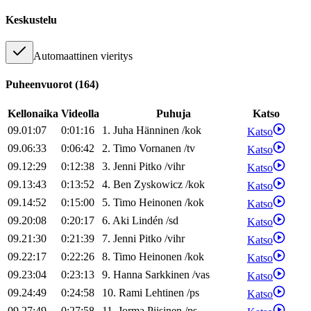
Keskustelu
Automaattinen vieritys
Puheenvuorot
(
164
)
Kellonaika
Videolla
Puhuja
Katso
09.01:07
0:01:16
1
.
Juha
Hänninen
/
kok
Katso
09.06:33
0:06:42
2
.
Timo
Vornanen
/
tv
Katso
09.12:29
0:12:38
3
.
Jenni
Pitko
/
vihr
Katso
09.13:43
0:13:52
4
.
Ben
Zyskowicz
/
kok
Katso
09.14:52
0:15:00
5
.
Timo
Heinonen
/
kok
Katso
09.20:08
0:20:17
6
.
Aki
Lindén
/
sd
Katso
09.21:30
0:21:39
7
.
Jenni
Pitko
/
vihr
Katso
09.22:17
0:22:26
8
.
Timo
Heinonen
/
kok
Katso
09.23:04
0:23:13
9
.
Hanna
Sarkkinen
/
vas
Katso
09.24:49
0:24:58
10
.
Rami
Lehtinen
/
ps
Katso
09.27:49
0:27:58
11
.
Jorma
Piisinen
/
ps