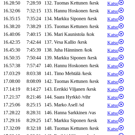
16.28:50
7:28:59
132
.
Tuomas
Kettunen
/
kesk
Katso
16.32:06
7:32:15
133
.
Hannu
Hoskonen
/
kesk
Katso
16.35:15
7:35:24
134
.
Markku
Siponen
/
kesk
Katso
16.38:20
7:38:29
135
.
Tuomas
Kettunen
/
kesk
Katso
16.40:06
7:40:15
136
.
Mari
Kaunistola
/
kok
Katso
16.42:35
7:42:44
137
.
Vesa
Kallio
/
kesk
Katso
16.45:30
7:45:39
138
.
Juha
Hänninen
/
kok
Katso
16.50:35
7:50:44
139
.
Markku
Siponen
/
kesk
Katso
16.57:38
7:57:47
140
.
Hannu
Hoskonen
/
kesk
Katso
17.03:29
8:03:38
141
.
Timo
Mehtälä
/
kesk
Katso
17.08:00
8:08:09
142
.
Tuomas
Kettunen
/
kesk
Katso
17.14:19
8:14:27
143
.
Eerikki
Viljanen
/
kesk
Katso
17.21:37
8:21:46
144
.
Saara
Hyrkkö
/
vihr
Katso
17.25:06
8:25:15
145
.
Marko
Asell
/
sd
Katso
17.28:22
8:28:31
146
.
Hanna
Sarkkinen
/
vas
Katso
17.29:16
8:29:25
147
.
Markku
Siponen
/
kesk
Katso
17.32:09
8:32:18
148
.
Tuomas
Kettunen
/
kesk
Katso