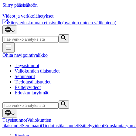
Siirry pääsisältöön
Videot ja verkkolähetykset
Siirry eduskunnan etusivulle
(avautuu uuteen välilehteen)
Ohita navigointivalikko
Täysistunnot
Valiokuntien tilaisuudet
Seminaarit
Tiedotustilaisuudet
Esittelyvideot
Eduskuntaryhmät
Täysistunnot
Valiokuntien
tilaisuudet
Seminaarit
Tiedotustilaisuudet
Esittelyvideot
Eduskuntaryhmä
Etusivu