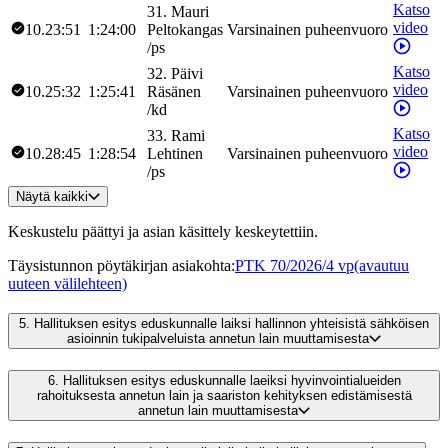
Katso
31
.
Mauri
video
10.23:51
1:24:00
Peltokangas
Varsinainen puheenvuoro
/
ps
Katso
32
.
Päivi
video
10.25:32
1:25:41
Räsänen
Varsinainen puheenvuoro
/
kd
Katso
33
.
Rami
video
10.28:45
1:28:54
Lehtinen
Varsinainen puheenvuoro
/
ps
Näytä kaikki
Keskustelu päättyi ja asian käsittely keskeytettiin.
Täysistunnon pöytäkirjan asiakohta
:
PTK 70/2026/4 vp
(avautuu
uuteen välilehteen)
5.
Hallituksen esitys eduskunnalle laiksi hallinnon yhteisistä sähköisen
asioinnin tukipalveluista annetun lain muuttamisesta
6.
Hallituksen esitys eduskunnalle laeiksi hyvinvointialueiden
rahoituksesta annetun lain ja saariston kehityksen edistämisestä
annetun lain muuttamisesta