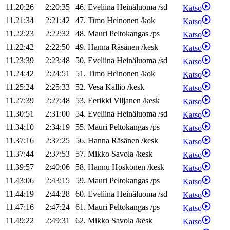
11.20:26
2:20:35
46
.
Eveliina
Heinäluoma
/
sd
Katso
11.21:34
2:21:42
47
.
Timo
Heinonen
/
kok
Katso
11.22:23
2:22:32
48
.
Mauri
Peltokangas
/
ps
Katso
11.22:42
2:22:50
49
.
Hanna
Räsänen
/
kesk
Katso
11.23:39
2:23:48
50
.
Eveliina
Heinäluoma
/
sd
Katso
11.24:42
2:24:51
51
.
Timo
Heinonen
/
kok
Katso
11.25:24
2:25:33
52
.
Vesa
Kallio
/
kesk
Katso
11.27:39
2:27:48
53
.
Eerikki
Viljanen
/
kesk
Katso
11.30:51
2:31:00
54
.
Eveliina
Heinäluoma
/
sd
Katso
11.34:10
2:34:19
55
.
Mauri
Peltokangas
/
ps
Katso
11.37:16
2:37:25
56
.
Hanna
Räsänen
/
kesk
Katso
11.37:44
2:37:53
57
.
Mikko
Savola
/
kesk
Katso
11.39:57
2:40:06
58
.
Hannu
Hoskonen
/
kesk
Katso
11.43:06
2:43:15
59
.
Mauri
Peltokangas
/
ps
Katso
11.44:19
2:44:28
60
.
Eveliina
Heinäluoma
/
sd
Katso
11.47:16
2:47:24
61
.
Mauri
Peltokangas
/
ps
Katso
11.49:22
2:49:31
62
.
Mikko
Savola
/
kesk
Katso