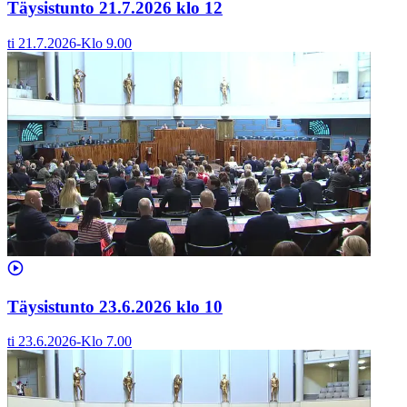
Täysistunto 21.7.2026 klo 12
ti 21.7.2026
-
Klo
9.00
Täysistunto 23.6.2026 klo 10
ti 23.6.2026
-
Klo
7.00