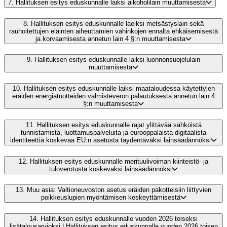
7.
Hallituksen esitys eduskunnalle laiksi alkoholilain muuttamisesta
8.
Hallituksen esitys eduskunnalle laeiksi metsästyslain sekä
rauhoitettujen eläinten aiheuttamien vahinkojen ennalta ehkäisemisestä
ja korvaamisesta annetun lain 4 §:n muuttamisesta
9.
Hallituksen esitys eduskunnalle laiksi luonnonsuojelulain
muuttamisesta
10.
Hallituksen esitys eduskunnalle laiksi maataloudessa käytettyjen
eräiden energiatuotteiden valmisteveron palautuksesta annetun lain 4
§:n muuttamisesta
11.
Hallituksen esitys eduskunnalle rajat ylittävää sähköistä
tunnistamista, luottamuspalveluita ja eurooppalaista digitaalista
identiteettiä koskevaa EU:n asetusta täydentäväksi lainsäädännöksi
12.
Hallituksen esitys eduskunnalle merituulivoiman kiinteistö- ja
tuloverotusta koskevaksi lainsäädännöksi
13.
Muu asia: Valtioneuvoston asetus eräiden pakotteisiin liittyvien
poikkeuslupien myöntämisen keskeyttämisestä
14.
Hallituksen esitys eduskunnalle vuoden 2026 toiseksi
lisätalousarvioksi | Hallituksen esitys eduskunnalle vuoden 2026 toisen