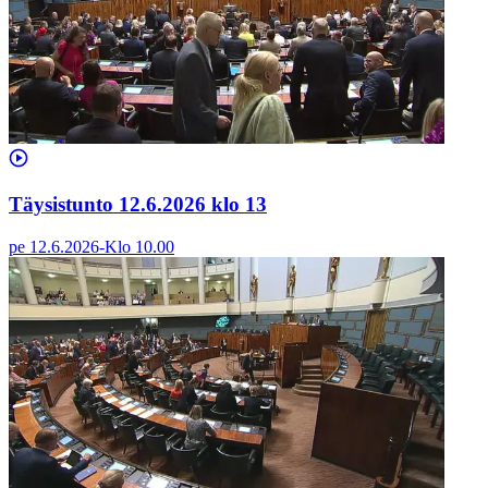
Täysistunto 12.6.2026 klo 13
pe 12.6.2026
-
Klo
10.00