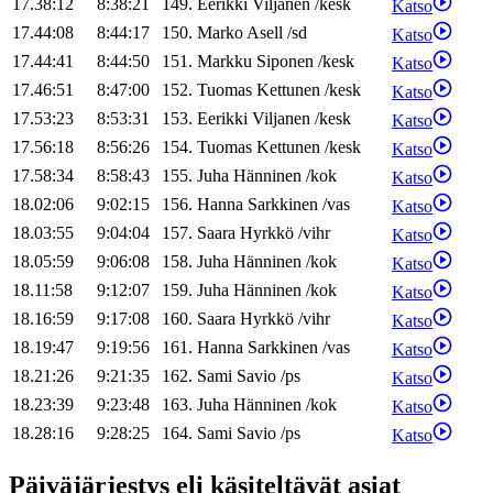
17.38:12
8:38:21
149
.
Eerikki
Viljanen
/
kesk
Katso
17.44:08
8:44:17
150
.
Marko
Asell
/
sd
Katso
17.44:41
8:44:50
151
.
Markku
Siponen
/
kesk
Katso
17.46:51
8:47:00
152
.
Tuomas
Kettunen
/
kesk
Katso
17.53:23
8:53:31
153
.
Eerikki
Viljanen
/
kesk
Katso
17.56:18
8:56:26
154
.
Tuomas
Kettunen
/
kesk
Katso
17.58:34
8:58:43
155
.
Juha
Hänninen
/
kok
Katso
18.02:06
9:02:15
156
.
Hanna
Sarkkinen
/
vas
Katso
18.03:55
9:04:04
157
.
Saara
Hyrkkö
/
vihr
Katso
18.05:59
9:06:08
158
.
Juha
Hänninen
/
kok
Katso
18.11:58
9:12:07
159
.
Juha
Hänninen
/
kok
Katso
18.16:59
9:17:08
160
.
Saara
Hyrkkö
/
vihr
Katso
18.19:47
9:19:56
161
.
Hanna
Sarkkinen
/
vas
Katso
18.21:26
9:21:35
162
.
Sami
Savio
/
ps
Katso
18.23:39
9:23:48
163
.
Juha
Hänninen
/
kok
Katso
18.28:16
9:28:25
164
.
Sami
Savio
/
ps
Katso
Päiväjärjestys eli käsiteltävät asiat