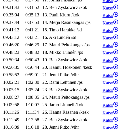
Katso
09.31:43
0:31:52
12
.
Ben
Zyskowicz
/
kok
Katso
09.35:04
0:35:13
13
.
Pauli
Kiuru
/
kok
Katso
09.37:44
0:37:53
14
.
Merja
Rasinkangas
/
ps
Katso
09.41:12
0:41:21
15
.
Timo
Harakka
/
sd
Katso
09.43:12
0:43:21
16
.
Aki
Lindén
/
sd
Katso
09.46:20
0:46:29
17
.
Mauri
Peltokangas
/
ps
Katso
09.48:23
0:48:32
18
.
Mikko
Lundén
/
ps
Katso
09.50:34
0:50:43
19
.
Ben
Zyskowicz
/
kok
Katso
09.56:35
0:56:44
20
.
Hannu
Hoskonen
/
kesk
Katso
09.58:52
0:59:01
21
.
Jenni
Pitko
/
vihr
Katso
10.02:21
1:02:30
22
.
Rami
Lehtinen
/
ps
Katso
10.05:15
1:05:24
23
.
Ben
Zyskowicz
/
kok
Katso
10.08:27
1:08:35
24
.
Mauri
Peltokangas
/
ps
Katso
10.09:58
1:10:07
25
.
Jarno
Limnell
/
kok
Katso
10.11:26
1:11:34
26
.
Hanna
Räsänen
/
kesk
Katso
10.12:49
1:12:58
27
.
Ben
Zyskowicz
/
kok
Katso
10.16:09
1:16:18
28
.
Jenni
Pitko
/
vihr
Katso