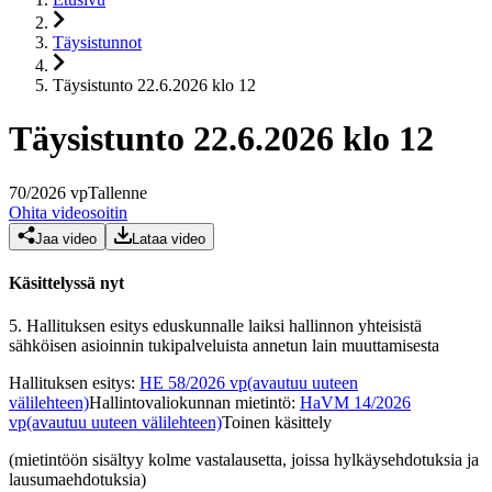
Täysistunnot
Täysistunto 22.6.2026 klo 12
Täysistunto 22.6.2026 klo 12
70
/
2026
vp
Tallenne
Ohita videosoitin
Jaa video
Lataa video
Käsittelyssä nyt
5.
Hallituksen esitys eduskunnalle laiksi hallinnon yhteisistä
sähköisen asioinnin tukipalveluista annetun lain muuttamisesta
Hallituksen esitys
:
HE 58/2026 vp
(avautuu uuteen
välilehteen)
Hallintovaliokunnan mietintö
:
HaVM 14/2026
vp
(avautuu uuteen välilehteen)
Toinen käsittely
(mietintöön sisältyy kolme vastalausetta, joissa hylkäysehdotuksia ja
lausumaehdotuksia)