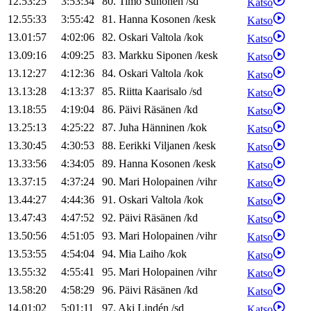
12.53:25
3:53:34
80
.
Timo
Suhonen
/
sd
Katso
12.55:33
3:55:42
81
.
Hanna
Kosonen
/
kesk
Katso
13.01:57
4:02:06
82
.
Oskari
Valtola
/
kok
Katso
13.09:16
4:09:25
83
.
Markku
Siponen
/
kesk
Katso
13.12:27
4:12:36
84
.
Oskari
Valtola
/
kok
Katso
13.13:28
4:13:37
85
.
Riitta
Kaarisalo
/
sd
Katso
13.18:55
4:19:04
86
.
Päivi
Räsänen
/
kd
Katso
13.25:13
4:25:22
87
.
Juha
Hänninen
/
kok
Katso
13.30:45
4:30:53
88
.
Eerikki
Viljanen
/
kesk
Katso
13.33:56
4:34:05
89
.
Hanna
Kosonen
/
kesk
Katso
13.37:15
4:37:24
90
.
Mari
Holopainen
/
vihr
Katso
13.44:27
4:44:36
91
.
Oskari
Valtola
/
kok
Katso
13.47:43
4:47:52
92
.
Päivi
Räsänen
/
kd
Katso
13.50:56
4:51:05
93
.
Mari
Holopainen
/
vihr
Katso
13.53:55
4:54:04
94
.
Mia
Laiho
/
kok
Katso
13.55:32
4:55:41
95
.
Mari
Holopainen
/
vihr
Katso
13.58:20
4:58:29
96
.
Päivi
Räsänen
/
kd
Katso
14.01:02
5:01:11
97
.
Aki
Lindén
/
sd
Katso