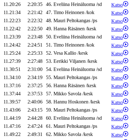
11.20:26
2:20:35
46
.
Eveliina
Heinäluoma
/
sd
Katso
11.21:34
2:21:42
47
.
Timo
Heinonen
/
kok
Katso
11.22:23
2:22:32
48
.
Mauri
Peltokangas
/
ps
Katso
11.22:42
2:22:50
49
.
Hanna
Räsänen
/
kesk
Katso
11.23:39
2:23:48
50
.
Eveliina
Heinäluoma
/
sd
Katso
11.24:42
2:24:51
51
.
Timo
Heinonen
/
kok
Katso
11.25:24
2:25:33
52
.
Vesa
Kallio
/
kesk
Katso
11.27:39
2:27:48
53
.
Eerikki
Viljanen
/
kesk
Katso
11.30:51
2:31:00
54
.
Eveliina
Heinäluoma
/
sd
Katso
11.34:10
2:34:19
55
.
Mauri
Peltokangas
/
ps
Katso
11.37:16
2:37:25
56
.
Hanna
Räsänen
/
kesk
Katso
11.37:44
2:37:53
57
.
Mikko
Savola
/
kesk
Katso
11.39:57
2:40:06
58
.
Hannu
Hoskonen
/
kesk
Katso
11.43:06
2:43:15
59
.
Mauri
Peltokangas
/
ps
Katso
11.44:19
2:44:28
60
.
Eveliina
Heinäluoma
/
sd
Katso
11.47:16
2:47:24
61
.
Mauri
Peltokangas
/
ps
Katso
11.49:22
2:49:31
62
.
Mikko
Savola
/
kesk
Katso