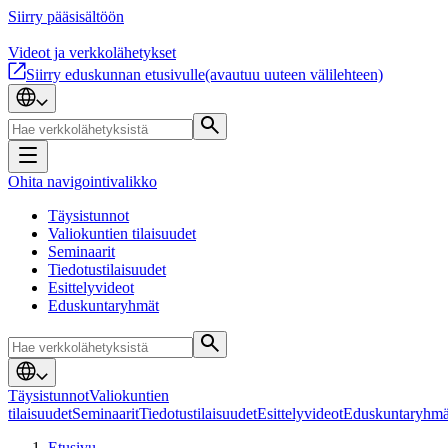
Siirry pääsisältöön
Videot ja verkkolähetykset
Siirry eduskunnan etusivulle
(avautuu uuteen välilehteen)
Ohita navigointivalikko
Täysistunnot
Valiokuntien tilaisuudet
Seminaarit
Tiedotustilaisuudet
Esittelyvideot
Eduskuntaryhmät
Täysistunnot
Valiokuntien
tilaisuudet
Seminaarit
Tiedotustilaisuudet
Esittelyvideot
Eduskuntaryhmä
Etusivu