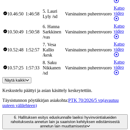
Katso
5
.
Lauri
video
10.46:50
1:46:58
Varsinainen puheenvuoro
Lyly
/
sd
Katso
6
.
Hanna
video
10.50:49
1:50:58
Sarkkinen
Varsinainen puheenvuoro
/
vas
Katso
7
.
Vesa
video
10.52:48
1:52:57
Kallio
Varsinainen puheenvuoro
/
kesk
Katso
8
.
Saku
video
10.57:25
1:57:33
Nikkanen
Varsinainen puheenvuoro
/
sd
Näytä kaikki
Keskustelu päättyi ja asian käsittely keskeytettiin.
Täysistunnon pöytäkirjan asiakohta
:
PTK 70/2026/5 vp
(avautuu
uuteen välilehteen)
6.
Hallituksen esitys eduskunnalle laeiksi hyvinvointialueiden
rahoituksesta annetun lain ja saariston kehityksen edistämisestä
annetun lain muuttamisesta