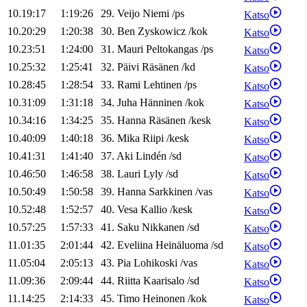
10.19:17
1:19:26
29
.
Veijo
Niemi
/
ps
Katso
10.20:29
1:20:38
30
.
Ben
Zyskowicz
/
kok
Katso
10.23:51
1:24:00
31
.
Mauri
Peltokangas
/
ps
Katso
10.25:32
1:25:41
32
.
Päivi
Räsänen
/
kd
Katso
10.28:45
1:28:54
33
.
Rami
Lehtinen
/
ps
Katso
10.31:09
1:31:18
34
.
Juha
Hänninen
/
kok
Katso
10.34:16
1:34:25
35
.
Hanna
Räsänen
/
kesk
Katso
10.40:09
1:40:18
36
.
Mika
Riipi
/
kesk
Katso
10.41:31
1:41:40
37
.
Aki
Lindén
/
sd
Katso
10.46:50
1:46:58
38
.
Lauri
Lyly
/
sd
Katso
10.50:49
1:50:58
39
.
Hanna
Sarkkinen
/
vas
Katso
10.52:48
1:52:57
40
.
Vesa
Kallio
/
kesk
Katso
10.57:25
1:57:33
41
.
Saku
Nikkanen
/
sd
Katso
11.01:35
2:01:44
42
.
Eveliina
Heinäluoma
/
sd
Katso
11.05:04
2:05:13
43
.
Pia
Lohikoski
/
vas
Katso
11.09:36
2:09:44
44
.
Riitta
Kaarisalo
/
sd
Katso
11.14:25
2:14:33
45
.
Timo
Heinonen
/
kok
Katso