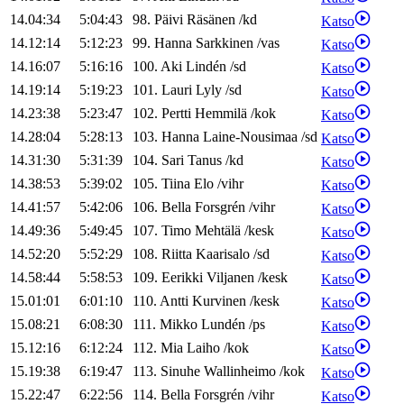
14.04:34
5:04:43
98
.
Päivi
Räsänen
/
kd
Katso
14.12:14
5:12:23
99
.
Hanna
Sarkkinen
/
vas
Katso
14.16:07
5:16:16
100
.
Aki
Lindén
/
sd
Katso
14.19:14
5:19:23
101
.
Lauri
Lyly
/
sd
Katso
14.23:38
5:23:47
102
.
Pertti
Hemmilä
/
kok
Katso
14.28:04
5:28:13
103
.
Hanna
Laine-Nousimaa
/
sd
Katso
14.31:30
5:31:39
104
.
Sari
Tanus
/
kd
Katso
14.38:53
5:39:02
105
.
Tiina
Elo
/
vihr
Katso
14.41:57
5:42:06
106
.
Bella
Forsgrén
/
vihr
Katso
14.49:36
5:49:45
107
.
Timo
Mehtälä
/
kesk
Katso
14.52:20
5:52:29
108
.
Riitta
Kaarisalo
/
sd
Katso
14.58:44
5:58:53
109
.
Eerikki
Viljanen
/
kesk
Katso
15.01:01
6:01:10
110
.
Antti
Kurvinen
/
kesk
Katso
15.08:21
6:08:30
111
.
Mikko
Lundén
/
ps
Katso
15.12:16
6:12:24
112
.
Mia
Laiho
/
kok
Katso
15.19:38
6:19:47
113
.
Sinuhe
Wallinheimo
/
kok
Katso
15.22:47
6:22:56
114
.
Bella
Forsgrén
/
vihr
Katso