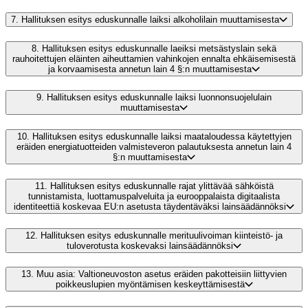
7.
Hallituksen esitys eduskunnalle laiksi alkoholilain muuttamisesta
8.
Hallituksen esitys eduskunnalle laeiksi metsästyslain sekä
rauhoitettujen eläinten aiheuttamien vahinkojen ennalta ehkäisemisestä
ja korvaamisesta annetun lain 4 §:n muuttamisesta
9.
Hallituksen esitys eduskunnalle laiksi luonnonsuojelulain
muuttamisesta
10.
Hallituksen esitys eduskunnalle laiksi maataloudessa käytettyjen
eräiden energiatuotteiden valmisteveron palautuksesta annetun lain 4
§:n muuttamisesta
11.
Hallituksen esitys eduskunnalle rajat ylittävää sähköistä
tunnistamista, luottamuspalveluita ja eurooppalaista digitaalista
identiteettiä koskevaa EU:n asetusta täydentäväksi lainsäädännöksi
12.
Hallituksen esitys eduskunnalle merituulivoiman kiinteistö- ja
tuloverotusta koskevaksi lainsäädännöksi
13.
Muu asia: Valtioneuvoston asetus eräiden pakotteisiin liittyvien
poikkeuslupien myöntämisen keskeyttämisestä