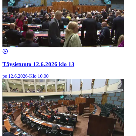
Täysistunto 12.6.2026 klo 13
pe 12.6.2026
-
Klo
10.00