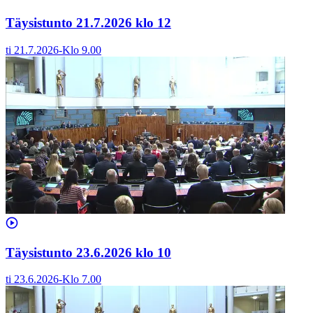
Täysistunto 21.7.2026 klo 12
ti 21.7.2026
-
Klo
9.00
Täysistunto 23.6.2026 klo 10
ti 23.6.2026
-
Klo
7.00