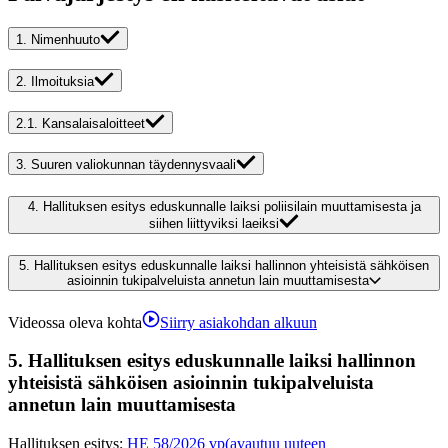
1.
Nimenhuuto
2.
Ilmoituksia
2.1.
Kansalaisaloitteet
3.
Suuren valiokunnan täydennysvaali
4.
Hallituksen esitys eduskunnalle laiksi poliisilain muuttamisesta ja
siihen liittyviksi laeiksi
5.
Hallituksen esitys eduskunnalle laiksi hallinnon yhteisistä sähköisen
asioinnin tukipalveluista annetun lain muuttamisesta
Videossa oleva kohta
Siirry asiakohdan alkuun
5.
Hallituksen esitys eduskunnalle laiksi hallinnon
yhteisistä sähköisen asioinnin tukipalveluista
annetun lain muuttamisesta
Hallituksen esitys
:
HE 58/2026 vp
(avautuu uuteen