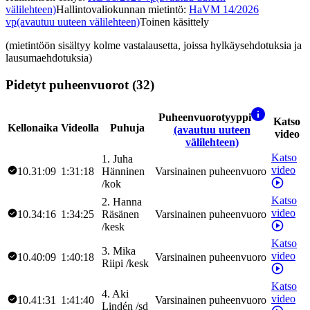
välilehteen)
Hallintovaliokunnan mietintö
:
HaVM 14/2026
vp
(avautuu uuteen välilehteen)
Toinen käsittely
(mietintöön sisältyy kolme vastalausetta, joissa hylkäysehdotuksia ja
lausumaehdotuksia)
Pidetyt puheenvuorot (32)
Puheenvuorotyyppi
Katso
Kellonaika
Videolla
Puhuja
(avautuu uuteen
video
välilehteen)
Katso
1
.
Juha
video
10.31:09
1:31:18
Hänninen
Varsinainen puheenvuoro
/
kok
Katso
2
.
Hanna
video
10.34:16
1:34:25
Räsänen
Varsinainen puheenvuoro
/
kesk
Katso
3
.
Mika
video
10.40:09
1:40:18
Varsinainen puheenvuoro
Riipi
/
kesk
Katso
4
.
Aki
video
10.41:31
1:41:40
Varsinainen puheenvuoro
Lindén
/
sd