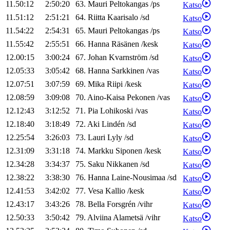
11.50:12
2:50:20
63
.
Mauri
Peltokangas
/
ps
Katso
11.51:12
2:51:21
64
.
Riitta
Kaarisalo
/
sd
Katso
11.54:22
2:54:31
65
.
Mauri
Peltokangas
/
ps
Katso
11.55:42
2:55:51
66
.
Hanna
Räsänen
/
kesk
Katso
12.00:15
3:00:24
67
.
Johan
Kvarnström
/
sd
Katso
12.05:33
3:05:42
68
.
Hanna
Sarkkinen
/
vas
Katso
12.07:51
3:07:59
69
.
Mika
Riipi
/
kesk
Katso
12.08:59
3:09:08
70
.
Aino-Kaisa
Pekonen
/
vas
Katso
12.12:43
3:12:52
71
.
Pia
Lohikoski
/
vas
Katso
12.18:40
3:18:49
72
.
Aki
Lindén
/
sd
Katso
12.25:54
3:26:03
73
.
Lauri
Lyly
/
sd
Katso
12.31:09
3:31:18
74
.
Markku
Siponen
/
kesk
Katso
12.34:28
3:34:37
75
.
Saku
Nikkanen
/
sd
Katso
12.38:22
3:38:30
76
.
Hanna
Laine-Nousimaa
/
sd
Katso
12.41:53
3:42:02
77
.
Vesa
Kallio
/
kesk
Katso
12.43:17
3:43:26
78
.
Bella
Forsgrén
/
vihr
Katso
12.50:33
3:50:42
79
.
Alviina
Alametsä
/
vihr
Katso