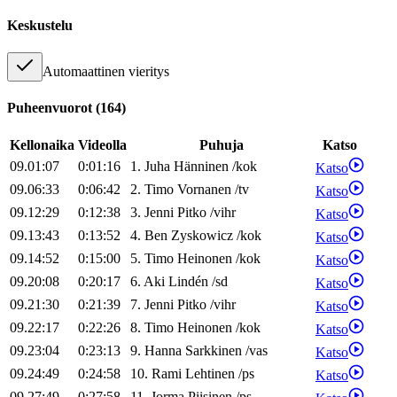
Keskustelu
Automaattinen vieritys
Puheenvuorot
(
164
)
Kellonaika
Videolla
Puhuja
Katso
09.01:07
0:01:16
1
.
Juha
Hänninen
/
kok
Katso
09.06:33
0:06:42
2
.
Timo
Vornanen
/
tv
Katso
09.12:29
0:12:38
3
.
Jenni
Pitko
/
vihr
Katso
09.13:43
0:13:52
4
.
Ben
Zyskowicz
/
kok
Katso
09.14:52
0:15:00
5
.
Timo
Heinonen
/
kok
Katso
09.20:08
0:20:17
6
.
Aki
Lindén
/
sd
Katso
09.21:30
0:21:39
7
.
Jenni
Pitko
/
vihr
Katso
09.22:17
0:22:26
8
.
Timo
Heinonen
/
kok
Katso
09.23:04
0:23:13
9
.
Hanna
Sarkkinen
/
vas
Katso
09.24:49
0:24:58
10
.
Rami
Lehtinen
/
ps
Katso
09.27:49
0:27:58
11
.
Jorma
Piisinen
/
ps