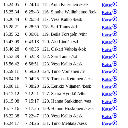
15.24:05
6:24:14
115
.
Antti
Kurvinen
/
kesk
Katso
15.25:34
6:25:43
116
.
Sinuhe
Wallinheimo
/
kok
Katso
15.26:44
6:26:53
117
.
Vesa
Kallio
/
kesk
Katso
15.28:21
6:28:30
118
.
Sari
Tanus
/
kd
Katso
15.35:52
6:36:01
119
.
Bella
Forsgrén
/
vihr
Katso
15.43:09
6:43:18
120
.
Aki
Lindén
/
sd
Katso
15.46:28
6:46:36
121
.
Oskari
Valtola
/
kok
Katso
15.52:49
6:52:58
122
.
Sari
Tanus
/
kd
Katso
15.56:42
6:56:51
123
.
Vesa
Kallio
/
kesk
Katso
15.59:11
6:59:20
124
.
Timo
Vornanen
/
tv
Katso
16.04:16
7:04:25
125
.
Tuomas
Kettunen
/
kesk
Katso
16.08:11
7:08:20
126
.
Eerikki
Viljanen
/
kesk
Katso
16.12:12
7:12:21
127
.
Saara
Hyrkkö
/
vihr
Katso
16.15:08
7:15:17
128
.
Hanna
Sarkkinen
/
vas
Katso
16.17:16
7:17:25
129
.
Hannu
Hoskonen
/
kesk
Katso
16.22:38
7:22:47
130
.
Vesa
Kallio
/
kesk
Katso
16.24:17
7:24:26
131
.
Timo
Mehtälä
/
kesk
Katso