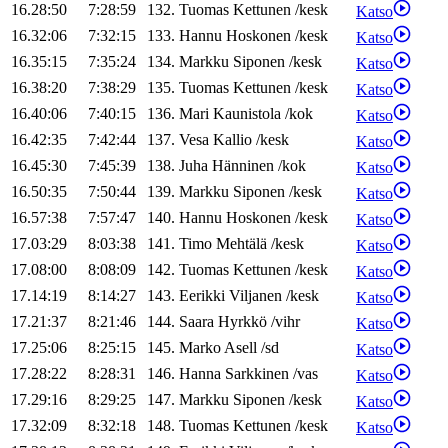
16.28:50
7:28:59
132
.
Tuomas
Kettunen
/
kesk
Katso
16.32:06
7:32:15
133
.
Hannu
Hoskonen
/
kesk
Katso
16.35:15
7:35:24
134
.
Markku
Siponen
/
kesk
Katso
16.38:20
7:38:29
135
.
Tuomas
Kettunen
/
kesk
Katso
16.40:06
7:40:15
136
.
Mari
Kaunistola
/
kok
Katso
16.42:35
7:42:44
137
.
Vesa
Kallio
/
kesk
Katso
16.45:30
7:45:39
138
.
Juha
Hänninen
/
kok
Katso
16.50:35
7:50:44
139
.
Markku
Siponen
/
kesk
Katso
16.57:38
7:57:47
140
.
Hannu
Hoskonen
/
kesk
Katso
17.03:29
8:03:38
141
.
Timo
Mehtälä
/
kesk
Katso
17.08:00
8:08:09
142
.
Tuomas
Kettunen
/
kesk
Katso
17.14:19
8:14:27
143
.
Eerikki
Viljanen
/
kesk
Katso
17.21:37
8:21:46
144
.
Saara
Hyrkkö
/
vihr
Katso
17.25:06
8:25:15
145
.
Marko
Asell
/
sd
Katso
17.28:22
8:28:31
146
.
Hanna
Sarkkinen
/
vas
Katso
17.29:16
8:29:25
147
.
Markku
Siponen
/
kesk
Katso
17.32:09
8:32:18
148
.
Tuomas
Kettunen
/
kesk
Katso