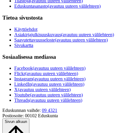
Tilastoja
(avautuu uuteen välilehteen)
Eduskuntasanasto
(avautuu uuteen välilehteen)
Tietoa sivustosta
Käyttöehdot
Asiakirjajulkisuuskuvaus
(avautuu uuteen välilehteen)
Saavutettavuusseloste
(avautuu uuteen välilehteen)
Sivukartta
Sosiaalisessa mediassa
Facebook
(avautuu uuteen välilehteen)
Flickr
(avautuu uuteen välilehteen)
Instagram
(avautuu uuteen välilehteen)
LinkedIn
(avautuu uuteen välilehteen)
X
(avautuu uuteen välilehteen)
Youtube
(avautuu uuteen välilehteen)
Threads
(avautuu uuteen välilehteen)
Eduskunnan vaihde:
09 4321
Postiosoite:
00102 Eduskunta
Sivun alkuun