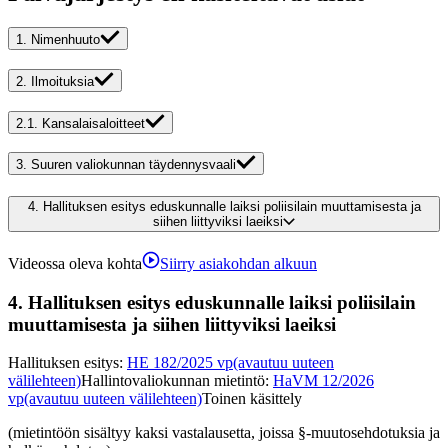
1.
Nimenhuuto
2.
Ilmoituksia
2.1.
Kansalaisaloitteet
3.
Suuren valiokunnan täydennysvaali
4.
Hallituksen esitys eduskunnalle laiksi poliisilain muuttamisesta ja
siihen liittyviksi laeiksi
Videossa oleva kohta
Siirry asiakohdan alkuun
4.
Hallituksen esitys eduskunnalle laiksi poliisilain
muuttamisesta ja siihen liittyviksi laeiksi
Hallituksen esitys
:
HE 182/2025 vp
(avautuu uuteen
välilehteen)
Hallintovaliokunnan mietintö
:
HaVM 12/2026
vp
(avautuu uuteen välilehteen)
Toinen käsittely
(mietintöön sisältyy kaksi vastalausetta, joissa §-muutosehdotuksia ja