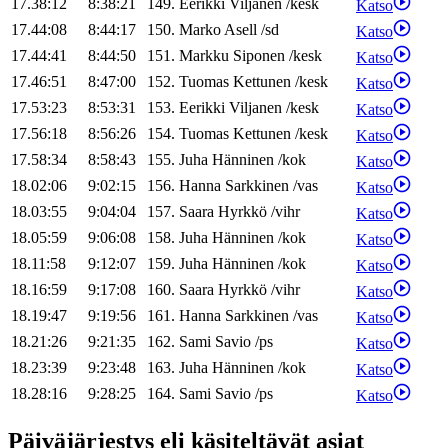
17.38:12
8:38:21
149
.
Eerikki
Viljanen
/
kesk
Katso
17.44:08
8:44:17
150
.
Marko
Asell
/
sd
Katso
17.44:41
8:44:50
151
.
Markku
Siponen
/
kesk
Katso
17.46:51
8:47:00
152
.
Tuomas
Kettunen
/
kesk
Katso
17.53:23
8:53:31
153
.
Eerikki
Viljanen
/
kesk
Katso
17.56:18
8:56:26
154
.
Tuomas
Kettunen
/
kesk
Katso
17.58:34
8:58:43
155
.
Juha
Hänninen
/
kok
Katso
18.02:06
9:02:15
156
.
Hanna
Sarkkinen
/
vas
Katso
18.03:55
9:04:04
157
.
Saara
Hyrkkö
/
vihr
Katso
18.05:59
9:06:08
158
.
Juha
Hänninen
/
kok
Katso
18.11:58
9:12:07
159
.
Juha
Hänninen
/
kok
Katso
18.16:59
9:17:08
160
.
Saara
Hyrkkö
/
vihr
Katso
18.19:47
9:19:56
161
.
Hanna
Sarkkinen
/
vas
Katso
18.21:26
9:21:35
162
.
Sami
Savio
/
ps
Katso
18.23:39
9:23:48
163
.
Juha
Hänninen
/
kok
Katso
18.28:16
9:28:25
164
.
Sami
Savio
/
ps
Katso
Päiväjärjestys eli käsiteltävät asiat