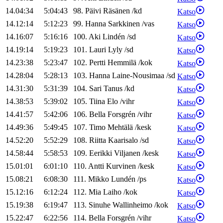
14.04:34
5:04:43
98
.
Päivi
Räsänen
/
kd
Katso
14.12:14
5:12:23
99
.
Hanna
Sarkkinen
/
vas
Katso
14.16:07
5:16:16
100
.
Aki
Lindén
/
sd
Katso
14.19:14
5:19:23
101
.
Lauri
Lyly
/
sd
Katso
14.23:38
5:23:47
102
.
Pertti
Hemmilä
/
kok
Katso
14.28:04
5:28:13
103
.
Hanna
Laine-Nousimaa
/
sd
Katso
14.31:30
5:31:39
104
.
Sari
Tanus
/
kd
Katso
14.38:53
5:39:02
105
.
Tiina
Elo
/
vihr
Katso
14.41:57
5:42:06
106
.
Bella
Forsgrén
/
vihr
Katso
14.49:36
5:49:45
107
.
Timo
Mehtälä
/
kesk
Katso
14.52:20
5:52:29
108
.
Riitta
Kaarisalo
/
sd
Katso
14.58:44
5:58:53
109
.
Eerikki
Viljanen
/
kesk
Katso
15.01:01
6:01:10
110
.
Antti
Kurvinen
/
kesk
Katso
15.08:21
6:08:30
111
.
Mikko
Lundén
/
ps
Katso
15.12:16
6:12:24
112
.
Mia
Laiho
/
kok
Katso
15.19:38
6:19:47
113
.
Sinuhe
Wallinheimo
/
kok
Katso
15.22:47
6:22:56
114
.
Bella
Forsgrén
/
vihr
Katso