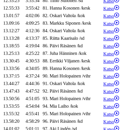
12.53:25
3:53:34
80
.
Timo
Suhonen
/
sd
Katso
12.55:33
3:55:42
81
.
Hanna
Kosonen
/
kesk
Katso
13.01:57
4:02:06
82
.
Oskari
Valtola
/
kok
Katso
13.09:16
4:09:25
83
.
Markku
Siponen
/
kesk
Katso
13.12:27
4:12:36
84
.
Oskari
Valtola
/
kok
Katso
13.13:28
4:13:37
85
.
Riitta
Kaarisalo
/
sd
Katso
13.18:55
4:19:04
86
.
Päivi
Räsänen
/
kd
Katso
13.25:13
4:25:22
87
.
Juha
Hänninen
/
kok
Katso
13.30:45
4:30:53
88
.
Eerikki
Viljanen
/
kesk
Katso
13.33:56
4:34:05
89
.
Hanna
Kosonen
/
kesk
Katso
13.37:15
4:37:24
90
.
Mari
Holopainen
/
vihr
Katso
13.44:27
4:44:36
91
.
Oskari
Valtola
/
kok
Katso
13.47:43
4:47:52
92
.
Päivi
Räsänen
/
kd
Katso
13.50:56
4:51:05
93
.
Mari
Holopainen
/
vihr
Katso
13.53:55
4:54:04
94
.
Mia
Laiho
/
kok
Katso
13.55:32
4:55:41
95
.
Mari
Holopainen
/
vihr
Katso
13.58:20
4:58:29
96
.
Päivi
Räsänen
/
kd
Katso
14.01:02
5:01:11
97
.
Aki
Lindén
/
sd
Katso