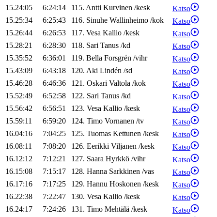
15.24:05
6:24:14
115
.
Antti
Kurvinen
/
kesk
Katso
15.25:34
6:25:43
116
.
Sinuhe
Wallinheimo
/
kok
Katso
15.26:44
6:26:53
117
.
Vesa
Kallio
/
kesk
Katso
15.28:21
6:28:30
118
.
Sari
Tanus
/
kd
Katso
15.35:52
6:36:01
119
.
Bella
Forsgrén
/
vihr
Katso
15.43:09
6:43:18
120
.
Aki
Lindén
/
sd
Katso
15.46:28
6:46:36
121
.
Oskari
Valtola
/
kok
Katso
15.52:49
6:52:58
122
.
Sari
Tanus
/
kd
Katso
15.56:42
6:56:51
123
.
Vesa
Kallio
/
kesk
Katso
15.59:11
6:59:20
124
.
Timo
Vornanen
/
tv
Katso
16.04:16
7:04:25
125
.
Tuomas
Kettunen
/
kesk
Katso
16.08:11
7:08:20
126
.
Eerikki
Viljanen
/
kesk
Katso
16.12:12
7:12:21
127
.
Saara
Hyrkkö
/
vihr
Katso
16.15:08
7:15:17
128
.
Hanna
Sarkkinen
/
vas
Katso
16.17:16
7:17:25
129
.
Hannu
Hoskonen
/
kesk
Katso
16.22:38
7:22:47
130
.
Vesa
Kallio
/
kesk
Katso
16.24:17
7:24:26
131
.
Timo
Mehtälä
/
kesk
Katso