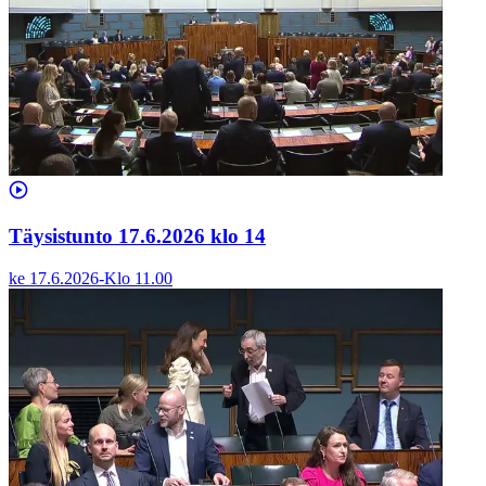
Täysistunto 17.6.2026 klo 14
ke 17.6.2026
-
Klo
11.00