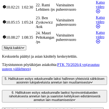
Katso
22
.
Rami
Varsinainen
video
10.02:21
1:02:30
Lehtinen
/
ps
puheenvuoro
Katso
23
.
Ben
Varsinainen
video
10.05:15
1:05:24
Zyskowicz
puheenvuoro
/
kok
Katso
24
.
Mauri
Varsinainen
video
10.08:27
1:08:35
Peltokangas
puheenvuoro
/
ps
Näytä kaikki
Keskustelu päättyi ja asian käsittely keskeytettiin.
Täysistunnon pöytäkirjan asiakohta
:
PTK 70/2026/4 vp
(avautuu
uuteen välilehteen)
5.
Hallituksen esitys eduskunnalle laiksi hallinnon yhteisistä sähköisen
asioinnin tukipalveluista annetun lain muuttamisesta
6.
Hallituksen esitys eduskunnalle laeiksi hyvinvointialueiden
rahoituksesta annetun lain ja saariston kehityksen edistämisestä
annetun lain muuttamisesta