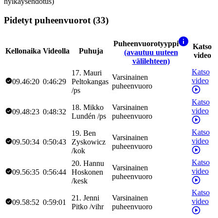
hylkäysehdotus)
Pidetyt puheenvuorot (33)
Puheenvuorotyyppi
Katso
Kellonaika
Videolla
Puhuja
(avautuu uuteen
video
välilehteen)
Katso
17
.
Mauri
Varsinainen
video
09.46:20
0:46:29
Peltokangas
puheenvuoro
/
ps
Katso
18
.
Mikko
Varsinainen
video
09.48:23
0:48:32
Lundén
/
ps
puheenvuoro
Katso
19
.
Ben
Varsinainen
video
09.50:34
0:50:43
Zyskowicz
puheenvuoro
/
kok
Katso
20
.
Hannu
Varsinainen
video
09.56:35
0:56:44
Hoskonen
puheenvuoro
/
kesk
Katso
21
.
Jenni
Varsinainen
video
09.58:52
0:59:01
Pitko
/
vihr
puheenvuoro