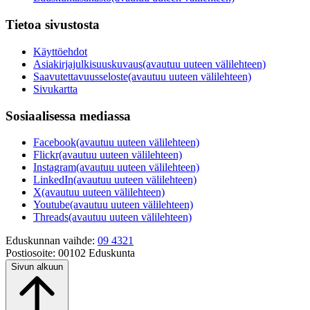
Tietoa sivustosta
Käyttöehdot
Asiakirjajulkisuuskuvaus
(avautuu uuteen välilehteen)
Saavutettavuusseloste
(avautuu uuteen välilehteen)
Sivukartta
Sosiaalisessa mediassa
Facebook
(avautuu uuteen välilehteen)
Flickr
(avautuu uuteen välilehteen)
Instagram
(avautuu uuteen välilehteen)
LinkedIn
(avautuu uuteen välilehteen)
X
(avautuu uuteen välilehteen)
Youtube
(avautuu uuteen välilehteen)
Threads
(avautuu uuteen välilehteen)
Eduskunnan vaihde:
09 4321
Postiosoite:
00102 Eduskunta
Sivun alkuun