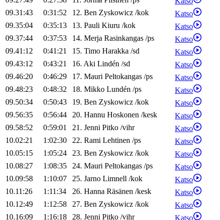
Katso
09.31:43
0:31:52
12
.
Ben
Zyskowicz
/
kok
Katso
09.35:04
0:35:13
13
.
Pauli
Kiuru
/
kok
Katso
09.37:44
0:37:53
14
.
Merja
Rasinkangas
/
ps
Katso
09.41:12
0:41:21
15
.
Timo
Harakka
/
sd
Katso
09.43:12
0:43:21
16
.
Aki
Lindén
/
sd
Katso
09.46:20
0:46:29
17
.
Mauri
Peltokangas
/
ps
Katso
09.48:23
0:48:32
18
.
Mikko
Lundén
/
ps
Katso
09.50:34
0:50:43
19
.
Ben
Zyskowicz
/
kok
Katso
09.56:35
0:56:44
20
.
Hannu
Hoskonen
/
kesk
Katso
09.58:52
0:59:01
21
.
Jenni
Pitko
/
vihr
Katso
10.02:21
1:02:30
22
.
Rami
Lehtinen
/
ps
Katso
10.05:15
1:05:24
23
.
Ben
Zyskowicz
/
kok
Katso
10.08:27
1:08:35
24
.
Mauri
Peltokangas
/
ps
Katso
10.09:58
1:10:07
25
.
Jarno
Limnell
/
kok
Katso
10.11:26
1:11:34
26
.
Hanna
Räsänen
/
kesk
Katso
10.12:49
1:12:58
27
.
Ben
Zyskowicz
/
kok
Katso
10.16:09
1:16:18
28
.
Jenni
Pitko
/
vihr
Katso