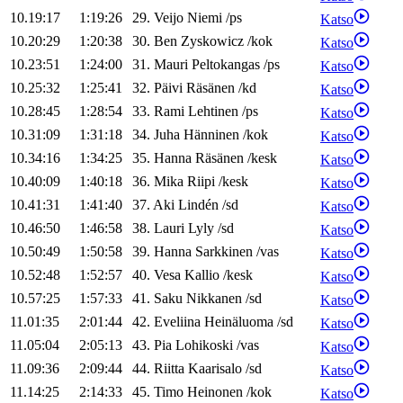
10.19:17
1:19:26
29
.
Veijo
Niemi
/
ps
Katso
10.20:29
1:20:38
30
.
Ben
Zyskowicz
/
kok
Katso
10.23:51
1:24:00
31
.
Mauri
Peltokangas
/
ps
Katso
10.25:32
1:25:41
32
.
Päivi
Räsänen
/
kd
Katso
10.28:45
1:28:54
33
.
Rami
Lehtinen
/
ps
Katso
10.31:09
1:31:18
34
.
Juha
Hänninen
/
kok
Katso
10.34:16
1:34:25
35
.
Hanna
Räsänen
/
kesk
Katso
10.40:09
1:40:18
36
.
Mika
Riipi
/
kesk
Katso
10.41:31
1:41:40
37
.
Aki
Lindén
/
sd
Katso
10.46:50
1:46:58
38
.
Lauri
Lyly
/
sd
Katso
10.50:49
1:50:58
39
.
Hanna
Sarkkinen
/
vas
Katso
10.52:48
1:52:57
40
.
Vesa
Kallio
/
kesk
Katso
10.57:25
1:57:33
41
.
Saku
Nikkanen
/
sd
Katso
11.01:35
2:01:44
42
.
Eveliina
Heinäluoma
/
sd
Katso
11.05:04
2:05:13
43
.
Pia
Lohikoski
/
vas
Katso
11.09:36
2:09:44
44
.
Riitta
Kaarisalo
/
sd
Katso
11.14:25
2:14:33
45
.
Timo
Heinonen
/
kok
Katso