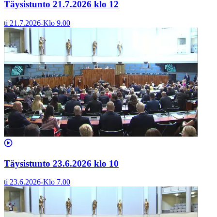
Täysistunto 21.7.2026 klo 12
ti 21.7.2026
-
Klo
9.00
Täysistunto 23.6.2026 klo 10
ti 23.6.2026
-
Klo
7.00