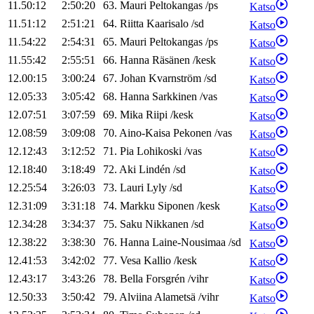
11.50:12
2:50:20
63
.
Mauri
Peltokangas
/
ps
Katso
11.51:12
2:51:21
64
.
Riitta
Kaarisalo
/
sd
Katso
11.54:22
2:54:31
65
.
Mauri
Peltokangas
/
ps
Katso
11.55:42
2:55:51
66
.
Hanna
Räsänen
/
kesk
Katso
12.00:15
3:00:24
67
.
Johan
Kvarnström
/
sd
Katso
12.05:33
3:05:42
68
.
Hanna
Sarkkinen
/
vas
Katso
12.07:51
3:07:59
69
.
Mika
Riipi
/
kesk
Katso
12.08:59
3:09:08
70
.
Aino-Kaisa
Pekonen
/
vas
Katso
12.12:43
3:12:52
71
.
Pia
Lohikoski
/
vas
Katso
12.18:40
3:18:49
72
.
Aki
Lindén
/
sd
Katso
12.25:54
3:26:03
73
.
Lauri
Lyly
/
sd
Katso
12.31:09
3:31:18
74
.
Markku
Siponen
/
kesk
Katso
12.34:28
3:34:37
75
.
Saku
Nikkanen
/
sd
Katso
12.38:22
3:38:30
76
.
Hanna
Laine-Nousimaa
/
sd
Katso
12.41:53
3:42:02
77
.
Vesa
Kallio
/
kesk
Katso
12.43:17
3:43:26
78
.
Bella
Forsgrén
/
vihr
Katso
12.50:33
3:50:42
79
.
Alviina
Alametsä
/
vihr
Katso