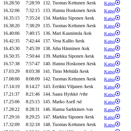
16.28:50
7:28:59
132
.
Tuomas
Kettunen
/
kesk
Katso
16.32:06
7:32:15
133
.
Hannu
Hoskonen
/
kesk
Katso
16.35:15
7:35:24
134
.
Markku
Siponen
/
kesk
Katso
16.38:20
7:38:29
135
.
Tuomas
Kettunen
/
kesk
Katso
16.40:06
7:40:15
136
.
Mari
Kaunistola
/
kok
Katso
16.42:35
7:42:44
137
.
Vesa
Kallio
/
kesk
Katso
16.45:30
7:45:39
138
.
Juha
Hänninen
/
kok
Katso
16.50:35
7:50:44
139
.
Markku
Siponen
/
kesk
Katso
16.57:38
7:57:47
140
.
Hannu
Hoskonen
/
kesk
Katso
17.03:29
8:03:38
141
.
Timo
Mehtälä
/
kesk
Katso
17.08:00
8:08:09
142
.
Tuomas
Kettunen
/
kesk
Katso
17.14:19
8:14:27
143
.
Eerikki
Viljanen
/
kesk
Katso
17.21:37
8:21:46
144
.
Saara
Hyrkkö
/
vihr
Katso
17.25:06
8:25:15
145
.
Marko
Asell
/
sd
Katso
17.28:22
8:28:31
146
.
Hanna
Sarkkinen
/
vas
Katso
17.29:16
8:29:25
147
.
Markku
Siponen
/
kesk
Katso
17.32:09
8:32:18
148
.
Tuomas
Kettunen
/
kesk
Katso