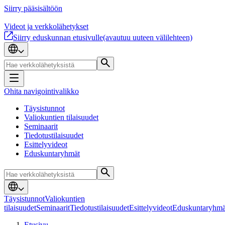
Siirry pääsisältöön
Videot ja verkkolähetykset
Siirry eduskunnan etusivulle
(avautuu uuteen välilehteen)
Ohita navigointivalikko
Täysistunnot
Valiokuntien tilaisuudet
Seminaarit
Tiedotustilaisuudet
Esittelyvideot
Eduskuntaryhmät
Täysistunnot
Valiokuntien
tilaisuudet
Seminaarit
Tiedotustilaisuudet
Esittelyvideot
Eduskuntaryhmä
Etusivu