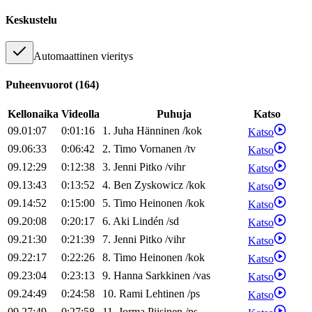
Keskustelu
Automaattinen vieritys
Puheenvuorot
(
164
)
Kellonaika
Videolla
Puhuja
Katso
09.01:07
0:01:16
1
.
Juha
Hänninen
/
kok
Katso
09.06:33
0:06:42
2
.
Timo
Vornanen
/
tv
Katso
09.12:29
0:12:38
3
.
Jenni
Pitko
/
vihr
Katso
09.13:43
0:13:52
4
.
Ben
Zyskowicz
/
kok
Katso
09.14:52
0:15:00
5
.
Timo
Heinonen
/
kok
Katso
09.20:08
0:20:17
6
.
Aki
Lindén
/
sd
Katso
09.21:30
0:21:39
7
.
Jenni
Pitko
/
vihr
Katso
09.22:17
0:22:26
8
.
Timo
Heinonen
/
kok
Katso
09.23:04
0:23:13
9
.
Hanna
Sarkkinen
/
vas
Katso
09.24:49
0:24:58
10
.
Rami
Lehtinen
/
ps
Katso
09.27:49
0:27:58
11
.
Jorma
Piisinen
/
ps