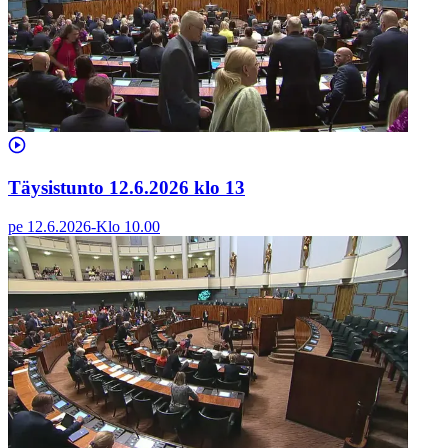
Täysistunto 12.6.2026 klo 13
pe 12.6.2026
-
Klo
10.00