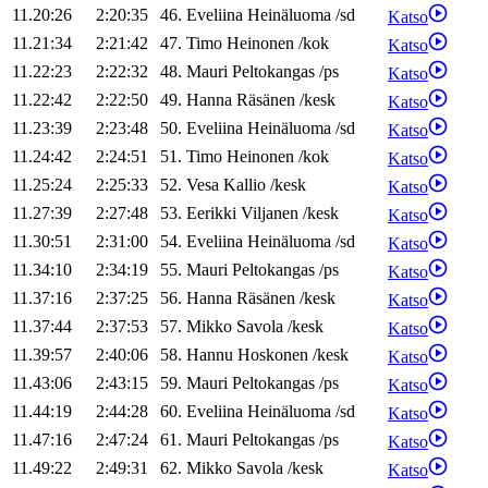
11.20:26
2:20:35
46
.
Eveliina
Heinäluoma
/
sd
Katso
11.21:34
2:21:42
47
.
Timo
Heinonen
/
kok
Katso
11.22:23
2:22:32
48
.
Mauri
Peltokangas
/
ps
Katso
11.22:42
2:22:50
49
.
Hanna
Räsänen
/
kesk
Katso
11.23:39
2:23:48
50
.
Eveliina
Heinäluoma
/
sd
Katso
11.24:42
2:24:51
51
.
Timo
Heinonen
/
kok
Katso
11.25:24
2:25:33
52
.
Vesa
Kallio
/
kesk
Katso
11.27:39
2:27:48
53
.
Eerikki
Viljanen
/
kesk
Katso
11.30:51
2:31:00
54
.
Eveliina
Heinäluoma
/
sd
Katso
11.34:10
2:34:19
55
.
Mauri
Peltokangas
/
ps
Katso
11.37:16
2:37:25
56
.
Hanna
Räsänen
/
kesk
Katso
11.37:44
2:37:53
57
.
Mikko
Savola
/
kesk
Katso
11.39:57
2:40:06
58
.
Hannu
Hoskonen
/
kesk
Katso
11.43:06
2:43:15
59
.
Mauri
Peltokangas
/
ps
Katso
11.44:19
2:44:28
60
.
Eveliina
Heinäluoma
/
sd
Katso
11.47:16
2:47:24
61
.
Mauri
Peltokangas
/
ps
Katso
11.49:22
2:49:31
62
.
Mikko
Savola
/
kesk
Katso