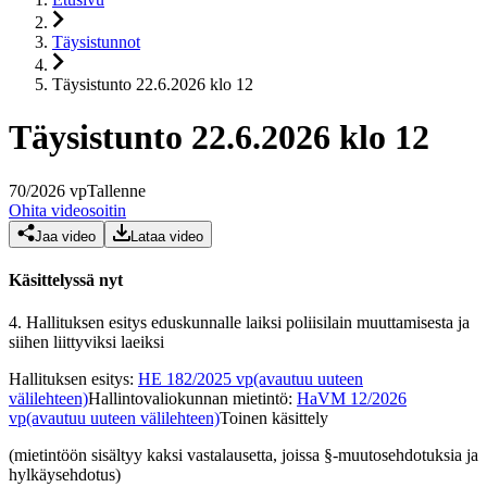
Täysistunnot
Täysistunto 22.6.2026 klo 12
Täysistunto 22.6.2026 klo 12
70
/
2026
vp
Tallenne
Ohita videosoitin
Jaa video
Lataa video
Käsittelyssä nyt
4.
Hallituksen esitys eduskunnalle laiksi poliisilain muuttamisesta ja
siihen liittyviksi laeiksi
Hallituksen esitys
:
HE 182/2025 vp
(avautuu uuteen
välilehteen)
Hallintovaliokunnan mietintö
:
HaVM 12/2026
vp
(avautuu uuteen välilehteen)
Toinen käsittely
(mietintöön sisältyy kaksi vastalausetta, joissa §-muutosehdotuksia ja
hylkäysehdotus)