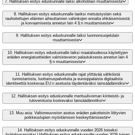
7.
Hallituksen esitys eduskunnalle laiksi alkoholilain muuttamisesta
8.
Hallituksen esitys eduskunnalle laeiksi metsästyslain sekä
rauhoitettujen eläinten aiheuttamien vahinkojen ennalta ehkäisemisestä
ja korvaamisesta annetun lain 4 §:n muuttamisesta
9.
Hallituksen esitys eduskunnalle laiksi luonnonsuojelulain
muuttamisesta
10.
Hallituksen esitys eduskunnalle laiksi maataloudessa käytettyjen
eräiden energiatuotteiden valmisteveron palautuksesta annetun lain 4
§:n muuttamisesta
11.
Hallituksen esitys eduskunnalle rajat ylittävää sähköistä
tunnistamista, luottamuspalveluita ja eurooppalaista digitaalista
identiteettiä koskevaa EU:n asetusta täydentäväksi lainsäädännöksi
12.
Hallituksen esitys eduskunnalle merituulivoiman kiinteistö- ja
tuloverotusta koskevaksi lainsäädännöksi
13.
Muu asia: Valtioneuvoston asetus eräiden pakotteisiin liittyvien
poikkeuslupien myöntämisen keskeyttämisestä
14.
Hallituksen esitys eduskunnalle vuoden 2026 toiseksi
lisätalousarvioksi | Hallituksen esitys eduskunnalle vuoden 2026 toisen