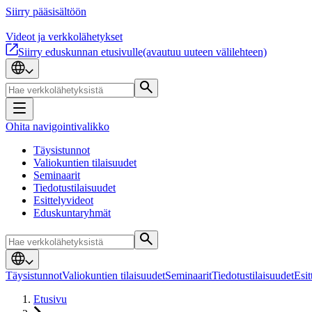
Siirry pääsisältöön
Videot ja verkkolähetykset
Siirry eduskunnan etusivulle
(avautuu uuteen välilehteen)
Ohita navigointivalikko
Täysistunnot
Valiokuntien tilaisuudet
Seminaarit
Tiedotustilaisuudet
Esittelyvideot
Eduskuntaryhmät
Täysistunnot
Valiokuntien tilaisuudet
Seminaarit
Tiedotustilaisuudet
Esit
Etusivu