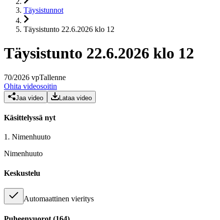
Täysistunnot
Täysistunto 22.6.2026 klo 12
Täysistunto 22.6.2026 klo 12
70
/
2026
vp
Tallenne
Ohita videosoitin
Jaa video
Lataa video
Käsittelyssä nyt
1.
Nimenhuuto
Nimenhuuto
Keskustelu
Automaattinen vieritys
Puheenvuorot
(
164
)