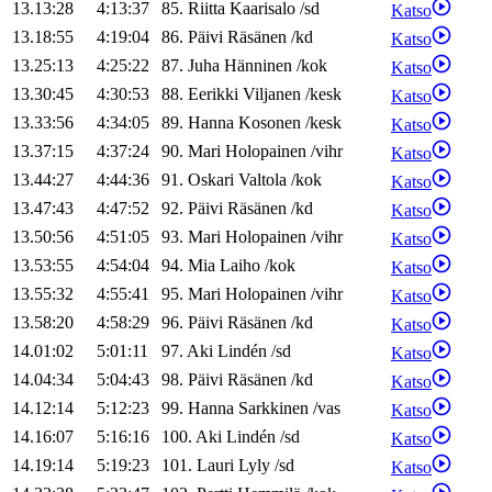
13.13:28
4:13:37
85
.
Riitta
Kaarisalo
/
sd
Katso
13.18:55
4:19:04
86
.
Päivi
Räsänen
/
kd
Katso
13.25:13
4:25:22
87
.
Juha
Hänninen
/
kok
Katso
13.30:45
4:30:53
88
.
Eerikki
Viljanen
/
kesk
Katso
13.33:56
4:34:05
89
.
Hanna
Kosonen
/
kesk
Katso
13.37:15
4:37:24
90
.
Mari
Holopainen
/
vihr
Katso
13.44:27
4:44:36
91
.
Oskari
Valtola
/
kok
Katso
13.47:43
4:47:52
92
.
Päivi
Räsänen
/
kd
Katso
13.50:56
4:51:05
93
.
Mari
Holopainen
/
vihr
Katso
13.53:55
4:54:04
94
.
Mia
Laiho
/
kok
Katso
13.55:32
4:55:41
95
.
Mari
Holopainen
/
vihr
Katso
13.58:20
4:58:29
96
.
Päivi
Räsänen
/
kd
Katso
14.01:02
5:01:11
97
.
Aki
Lindén
/
sd
Katso
14.04:34
5:04:43
98
.
Päivi
Räsänen
/
kd
Katso
14.12:14
5:12:23
99
.
Hanna
Sarkkinen
/
vas
Katso
14.16:07
5:16:16
100
.
Aki
Lindén
/
sd
Katso
14.19:14
5:19:23
101
.
Lauri
Lyly
/
sd
Katso