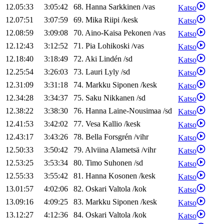
12.05:33
3:05:42
68
.
Hanna
Sarkkinen
/
vas
Katso
12.07:51
3:07:59
69
.
Mika
Riipi
/
kesk
Katso
12.08:59
3:09:08
70
.
Aino-Kaisa
Pekonen
/
vas
Katso
12.12:43
3:12:52
71
.
Pia
Lohikoski
/
vas
Katso
12.18:40
3:18:49
72
.
Aki
Lindén
/
sd
Katso
12.25:54
3:26:03
73
.
Lauri
Lyly
/
sd
Katso
12.31:09
3:31:18
74
.
Markku
Siponen
/
kesk
Katso
12.34:28
3:34:37
75
.
Saku
Nikkanen
/
sd
Katso
12.38:22
3:38:30
76
.
Hanna
Laine-Nousimaa
/
sd
Katso
12.41:53
3:42:02
77
.
Vesa
Kallio
/
kesk
Katso
12.43:17
3:43:26
78
.
Bella
Forsgrén
/
vihr
Katso
12.50:33
3:50:42
79
.
Alviina
Alametsä
/
vihr
Katso
12.53:25
3:53:34
80
.
Timo
Suhonen
/
sd
Katso
12.55:33
3:55:42
81
.
Hanna
Kosonen
/
kesk
Katso
13.01:57
4:02:06
82
.
Oskari
Valtola
/
kok
Katso
13.09:16
4:09:25
83
.
Markku
Siponen
/
kesk
Katso
13.12:27
4:12:36
84
.
Oskari
Valtola
/
kok
Katso