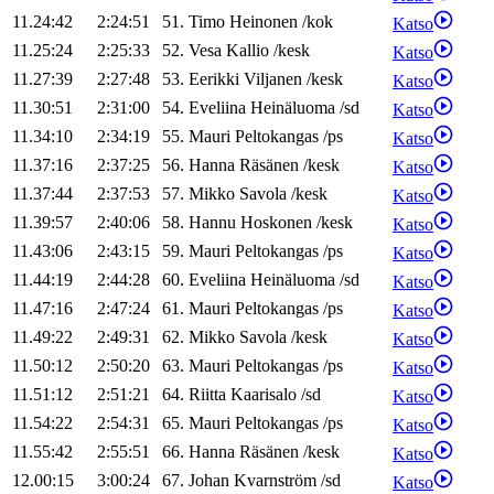
11.24:42
2:24:51
51
.
Timo
Heinonen
/
kok
Katso
11.25:24
2:25:33
52
.
Vesa
Kallio
/
kesk
Katso
11.27:39
2:27:48
53
.
Eerikki
Viljanen
/
kesk
Katso
11.30:51
2:31:00
54
.
Eveliina
Heinäluoma
/
sd
Katso
11.34:10
2:34:19
55
.
Mauri
Peltokangas
/
ps
Katso
11.37:16
2:37:25
56
.
Hanna
Räsänen
/
kesk
Katso
11.37:44
2:37:53
57
.
Mikko
Savola
/
kesk
Katso
11.39:57
2:40:06
58
.
Hannu
Hoskonen
/
kesk
Katso
11.43:06
2:43:15
59
.
Mauri
Peltokangas
/
ps
Katso
11.44:19
2:44:28
60
.
Eveliina
Heinäluoma
/
sd
Katso
11.47:16
2:47:24
61
.
Mauri
Peltokangas
/
ps
Katso
11.49:22
2:49:31
62
.
Mikko
Savola
/
kesk
Katso
11.50:12
2:50:20
63
.
Mauri
Peltokangas
/
ps
Katso
11.51:12
2:51:21
64
.
Riitta
Kaarisalo
/
sd
Katso
11.54:22
2:54:31
65
.
Mauri
Peltokangas
/
ps
Katso
11.55:42
2:55:51
66
.
Hanna
Räsänen
/
kesk
Katso
12.00:15
3:00:24
67
.
Johan
Kvarnström
/
sd
Katso