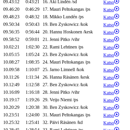
09.43:12
0:43:21
16
.
Aki
Lindén
/
sd
Katso
09.46:20
0:46:29
17
.
Mauri
Peltokangas
/
ps
Katso
09.48:23
0:48:32
18
.
Mikko
Lundén
/
ps
Katso
09.50:34
0:50:43
19
.
Ben
Zyskowicz
/
kok
Katso
09.56:35
0:56:44
20
.
Hannu
Hoskonen
/
kesk
Katso
09.58:52
0:59:01
21
.
Jenni
Pitko
/
vihr
Katso
10.02:21
1:02:30
22
.
Rami
Lehtinen
/
ps
Katso
10.05:15
1:05:24
23
.
Ben
Zyskowicz
/
kok
Katso
10.08:27
1:08:35
24
.
Mauri
Peltokangas
/
ps
Katso
10.09:58
1:10:07
25
.
Jarno
Limnell
/
kok
Katso
10.11:26
1:11:34
26
.
Hanna
Räsänen
/
kesk
Katso
10.12:49
1:12:58
27
.
Ben
Zyskowicz
/
kok
Katso
10.16:09
1:16:18
28
.
Jenni
Pitko
/
vihr
Katso
10.19:17
1:19:26
29
.
Veijo
Niemi
/
ps
Katso
10.20:29
1:20:38
30
.
Ben
Zyskowicz
/
kok
Katso
10.23:51
1:24:00
31
.
Mauri
Peltokangas
/
ps
Katso
10.25:32
1:25:41
32
.
Päivi
Räsänen
/
kd
Katso
10.28:45
1:28:54
33
.
Rami
Lehtinen
/
ps