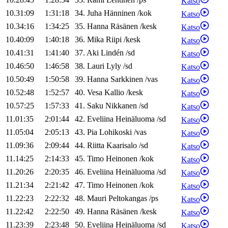
Katso
10.31:09
1:31:18
34
.
Juha
Hänninen
/
kok
Katso
10.34:16
1:34:25
35
.
Hanna
Räsänen
/
kesk
Katso
10.40:09
1:40:18
36
.
Mika
Riipi
/
kesk
Katso
10.41:31
1:41:40
37
.
Aki
Lindén
/
sd
Katso
10.46:50
1:46:58
38
.
Lauri
Lyly
/
sd
Katso
10.50:49
1:50:58
39
.
Hanna
Sarkkinen
/
vas
Katso
10.52:48
1:52:57
40
.
Vesa
Kallio
/
kesk
Katso
10.57:25
1:57:33
41
.
Saku
Nikkanen
/
sd
Katso
11.01:35
2:01:44
42
.
Eveliina
Heinäluoma
/
sd
Katso
11.05:04
2:05:13
43
.
Pia
Lohikoski
/
vas
Katso
11.09:36
2:09:44
44
.
Riitta
Kaarisalo
/
sd
Katso
11.14:25
2:14:33
45
.
Timo
Heinonen
/
kok
Katso
11.20:26
2:20:35
46
.
Eveliina
Heinäluoma
/
sd
Katso
11.21:34
2:21:42
47
.
Timo
Heinonen
/
kok
Katso
11.22:23
2:22:32
48
.
Mauri
Peltokangas
/
ps
Katso
11.22:42
2:22:50
49
.
Hanna
Räsänen
/
kesk
Katso
11.23:39
2:23:48
50
.
Eveliina
Heinäluoma
/
sd
Katso