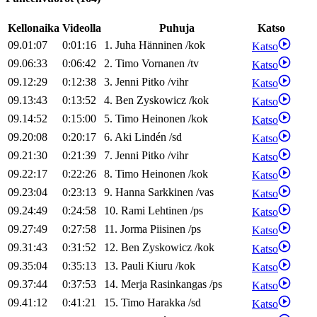
Kellonaika
Videolla
Puhuja
Katso
09.01:07
0:01:16
1
.
Juha
Hänninen
/
kok
Katso
09.06:33
0:06:42
2
.
Timo
Vornanen
/
tv
Katso
09.12:29
0:12:38
3
.
Jenni
Pitko
/
vihr
Katso
09.13:43
0:13:52
4
.
Ben
Zyskowicz
/
kok
Katso
09.14:52
0:15:00
5
.
Timo
Heinonen
/
kok
Katso
09.20:08
0:20:17
6
.
Aki
Lindén
/
sd
Katso
09.21:30
0:21:39
7
.
Jenni
Pitko
/
vihr
Katso
09.22:17
0:22:26
8
.
Timo
Heinonen
/
kok
Katso
09.23:04
0:23:13
9
.
Hanna
Sarkkinen
/
vas
Katso
09.24:49
0:24:58
10
.
Rami
Lehtinen
/
ps
Katso
09.27:49
0:27:58
11
.
Jorma
Piisinen
/
ps
Katso
09.31:43
0:31:52
12
.
Ben
Zyskowicz
/
kok
Katso
09.35:04
0:35:13
13
.
Pauli
Kiuru
/
kok
Katso
09.37:44
0:37:53
14
.
Merja
Rasinkangas
/
ps
Katso
09.41:12
0:41:21
15
.
Timo
Harakka
/
sd
Katso