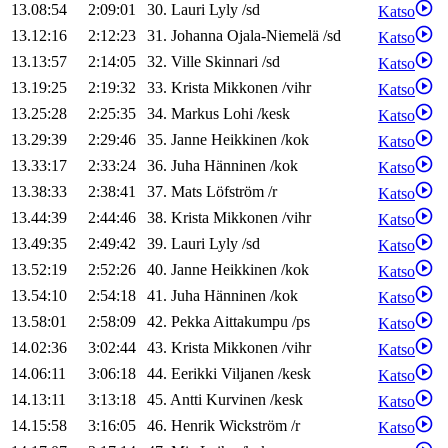
13.08:54
2:09:01
30
.
Lauri
Lyly
/
sd
Katso
13.12:16
2:12:23
31
.
Johanna
Ojala-Niemelä
/
sd
Katso
13.13:57
2:14:05
32
.
Ville
Skinnari
/
sd
Katso
13.19:25
2:19:32
33
.
Krista
Mikkonen
/
vihr
Katso
13.25:28
2:25:35
34
.
Markus
Lohi
/
kesk
Katso
13.29:39
2:29:46
35
.
Janne
Heikkinen
/
kok
Katso
13.33:17
2:33:24
36
.
Juha
Hänninen
/
kok
Katso
13.38:33
2:38:41
37
.
Mats
Löfström
/
r
Katso
13.44:39
2:44:46
38
.
Krista
Mikkonen
/
vihr
Katso
13.49:35
2:49:42
39
.
Lauri
Lyly
/
sd
Katso
13.52:19
2:52:26
40
.
Janne
Heikkinen
/
kok
Katso
13.54:10
2:54:18
41
.
Juha
Hänninen
/
kok
Katso
13.58:01
2:58:09
42
.
Pekka
Aittakumpu
/
ps
Katso
14.02:36
3:02:44
43
.
Krista
Mikkonen
/
vihr
Katso
14.06:11
3:06:18
44
.
Eerikki
Viljanen
/
kesk
Katso
14.13:11
3:13:18
45
.
Antti
Kurvinen
/
kesk
Katso
14.15:58
3:16:05
46
.
Henrik
Wickström
/
r
Katso