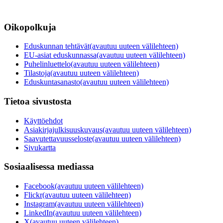
Oikopolkuja
Eduskunnan tehtävät
(avautuu uuteen välilehteen)
EU-asiat eduskunnassa
(avautuu uuteen välilehteen)
Puhelinluettelo
(avautuu uuteen välilehteen)
Tilastoja
(avautuu uuteen välilehteen)
Eduskuntasanasto
(avautuu uuteen välilehteen)
Tietoa sivustosta
Käyttöehdot
Asiakirjajulkisuuskuvaus
(avautuu uuteen välilehteen)
Saavutettavuusseloste
(avautuu uuteen välilehteen)
Sivukartta
Sosiaalisessa mediassa
Facebook
(avautuu uuteen välilehteen)
Flickr
(avautuu uuteen välilehteen)
Instagram
(avautuu uuteen välilehteen)
LinkedIn
(avautuu uuteen välilehteen)
X
(avautuu uuteen välilehteen)