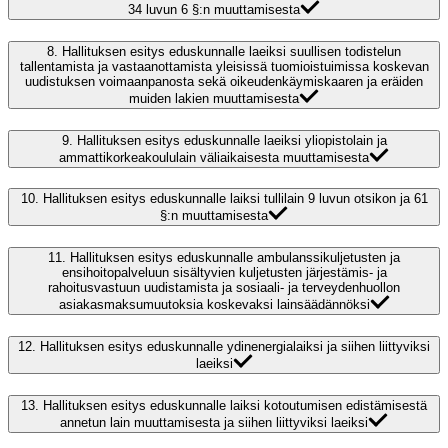
34 luvun 6 §:n muuttamisesta
8.
Hallituksen esitys eduskunnalle laeiksi suullisen todistelun
tallentamista ja vastaanottamista yleisissä tuomioistuimissa koskevan
uudistuksen voimaanpanosta sekä oikeudenkäymiskaaren ja eräiden
muiden lakien muuttamisesta
9.
Hallituksen esitys eduskunnalle laeiksi yliopistolain ja
ammattikorkeakoululain väliaikaisesta muuttamisesta
10.
Hallituksen esitys eduskunnalle laiksi tullilain 9 luvun otsikon ja 61
§:n muuttamisesta
11.
Hallituksen esitys eduskunnalle ambulanssikuljetusten ja
ensihoitopalveluun sisältyvien kuljetusten järjestämis- ja
rahoitusvastuun uudistamista ja sosiaali- ja terveydenhuollon
asiakasmaksumuutoksia koskevaksi lainsäädännöksi
12.
Hallituksen esitys eduskunnalle ydinenergialaiksi ja siihen liittyviksi
laeiksi
13.
Hallituksen esitys eduskunnalle laiksi kotoutumisen edistämisestä
annetun lain muuttamisesta ja siihen liittyviksi laeiksi