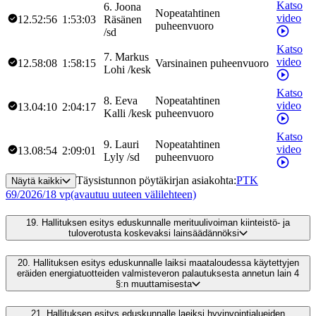
Katso
6
.
Joona
Nopeatahtinen
video
12.52:56
1:53:03
Räsänen
puheenvuoro
/
sd
Katso
7
.
Markus
video
12.58:08
1:58:15
Varsinainen puheenvuoro
Lohi
/
kesk
Katso
8
.
Eeva
Nopeatahtinen
video
13.04:10
2:04:17
Kalli
/
kesk
puheenvuoro
Katso
9
.
Lauri
Nopeatahtinen
video
13.08:54
2:09:01
Lyly
/
sd
puheenvuoro
Täysistunnon pöytäkirjan asiakohta
:
PTK
Näytä kaikki
69/2026/18 vp
(avautuu uuteen välilehteen)
19.
Hallituksen esitys eduskunnalle merituulivoiman kiinteistö- ja
tuloverotusta koskevaksi lainsäädännöksi
20.
Hallituksen esitys eduskunnalle laiksi maataloudessa käytettyjen
eräiden energiatuotteiden valmisteveron palautuksesta annetun lain 4
§:n muuttamisesta
21.
Hallituksen esitys eduskunnalle laeiksi hyvinvointialueiden