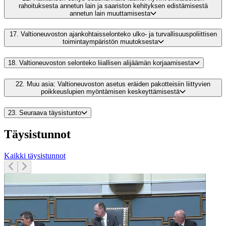
rahoituksesta annetun lain ja saariston kehityksen edistämisestä
annetun lain muuttamisesta
17.
Valtioneuvoston ajankohtaisselonteko ulko- ja turvallisuuspoliittisen
toimintaympäristön muutoksesta
18.
Valtioneuvoston selonteko liiallisen alijäämän korjaamisesta
22.
Muu asia: Valtioneuvoston asetus eräiden pakotteisiin liittyvien
poikkeuslupien myöntämisen keskeyttämisestä
23.
Seuraava täysistunto
Täysistunnot
Kaikki täysistunnot