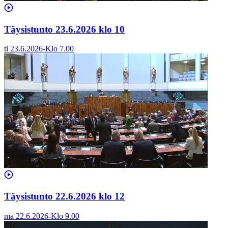
Täysistunto 23.6.2026 klo 10
ti 23.6.2026
-
Klo
7.00
Täysistunto 22.6.2026 klo 12
ma 22.6.2026
-
Klo
9.00