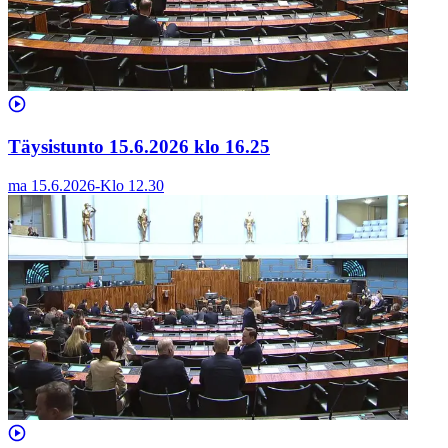
Täysistunto 15.6.2026 klo 16.25
ma 15.6.2026
-
Klo
12.30