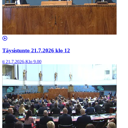
Täysistunto 21.7.2026 klo 12
ti 21.7.2026
-
Klo
9.00