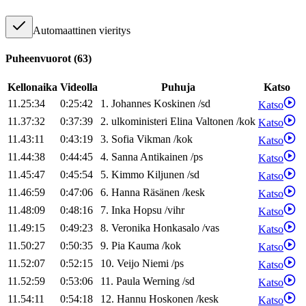
Automaattinen vieritys
Puheenvuorot
(
63
)
Kellonaika
Videolla
Puhuja
Katso
11.25:34
0:25:42
1
.
Johannes
Koskinen
/
sd
Katso
11.37:32
0:37:39
2
.
ulkoministeri
Elina
Valtonen
/
kok
Katso
11.43:11
0:43:19
3
.
Sofia
Vikman
/
kok
Katso
11.44:38
0:44:45
4
.
Sanna
Antikainen
/
ps
Katso
11.45:47
0:45:54
5
.
Kimmo
Kiljunen
/
sd
Katso
11.46:59
0:47:06
6
.
Hanna
Räsänen
/
kesk
Katso
11.48:09
0:48:16
7
.
Inka
Hopsu
/
vihr
Katso
11.49:15
0:49:23
8
.
Veronika
Honkasalo
/
vas
Katso
11.50:27
0:50:35
9
.
Pia
Kauma
/
kok
Katso
11.52:07
0:52:15
10
.
Veijo
Niemi
/
ps
Katso
11.52:59
0:53:06
11
.
Paula
Werning
/
sd
Katso
11.54:11
0:54:18
12
.
Hannu
Hoskonen
/
kesk
Katso