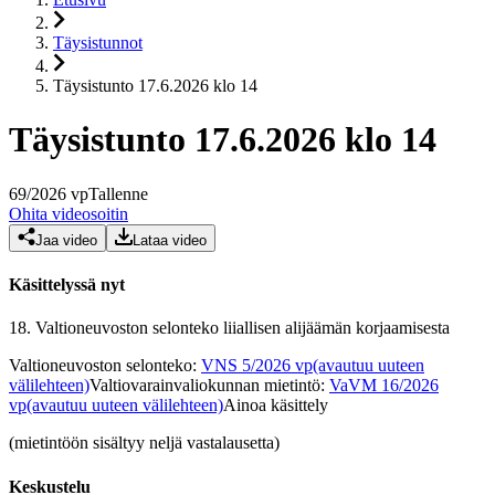
Täysistunnot
Täysistunto 17.6.2026 klo 14
Täysistunto 17.6.2026 klo 14
69
/
2026
vp
Tallenne
Ohita videosoitin
Jaa video
Lataa video
Käsittelyssä nyt
18.
Valtioneuvoston selonteko liiallisen alijäämän korjaamisesta
Valtioneuvoston selonteko
:
VNS 5/2026 vp
(avautuu uuteen
välilehteen)
Valtiovarainvaliokunnan mietintö
:
VaVM 16/2026
vp
(avautuu uuteen välilehteen)
Ainoa käsittely
(mietintöön sisältyy neljä vastalausetta)
Keskustelu