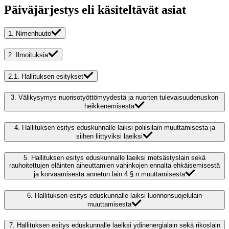
Päiväjärjestys eli käsiteltävät asiat
1.
Nimenhuuto
2.
Ilmoituksia
2.1.
Hallituksen esitykset
3.
Välikysymys nuorisotyöttömyydestä ja nuorten tulevaisuudenuskon
heikkenemisestä
4.
Hallituksen esitys eduskunnalle laiksi poliisilain muuttamisesta ja
siihen liittyviksi laeiksi
5.
Hallituksen esitys eduskunnalle laeiksi metsästyslain sekä
rauhoitettujen eläinten aiheuttamien vahinkojen ennalta ehkäisemisestä
ja korvaamisesta annetun lain 4 §:n muuttamisesta
6.
Hallituksen esitys eduskunnalle laiksi luonnonsuojelulain
muuttamisesta
7.
Hallituksen esitys eduskunnalle laeiksi ydinenergialain sekä rikoslain