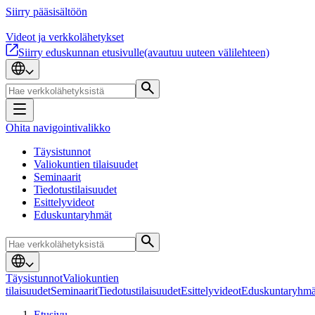
Siirry pääsisältöön
Videot ja verkkolähetykset
Siirry eduskunnan etusivulle
(avautuu uuteen välilehteen)
Ohita navigointivalikko
Täysistunnot
Valiokuntien tilaisuudet
Seminaarit
Tiedotustilaisuudet
Esittelyvideot
Eduskuntaryhmät
Täysistunnot
Valiokuntien
tilaisuudet
Seminaarit
Tiedotustilaisuudet
Esittelyvideot
Eduskuntaryhmä
Etusivu