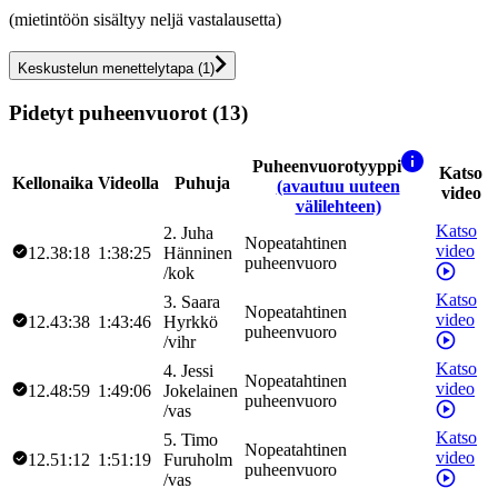
(mietintöön sisältyy neljä vastalausetta)
Keskustelun menettelytapa
(
1
)
Pidetyt puheenvuorot (13)
Puheenvuorotyyppi
Katso
Kellonaika
Videolla
Puhuja
(avautuu uuteen
video
välilehteen)
Katso
2
.
Juha
Nopeatahtinen
video
12.38:18
1:38:25
Hänninen
puheenvuoro
/
kok
Katso
3
.
Saara
Nopeatahtinen
video
12.43:38
1:43:46
Hyrkkö
puheenvuoro
/
vihr
Katso
4
.
Jessi
Nopeatahtinen
video
12.48:59
1:49:06
Jokelainen
puheenvuoro
/
vas
Katso
5
.
Timo
Nopeatahtinen
video
12.51:12
1:51:19
Furuholm
puheenvuoro
/
vas