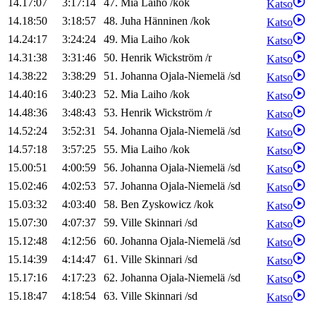
14.17:07
3:17:14
47
.
Mia
Laiho
/
kok
Katso
14.18:50
3:18:57
48
.
Juha
Hänninen
/
kok
Katso
14.24:17
3:24:24
49
.
Mia
Laiho
/
kok
Katso
14.31:38
3:31:46
50
.
Henrik
Wickström
/
r
Katso
14.38:22
3:38:29
51
.
Johanna
Ojala-Niemelä
/
sd
Katso
14.40:16
3:40:23
52
.
Mia
Laiho
/
kok
Katso
14.48:36
3:48:43
53
.
Henrik
Wickström
/
r
Katso
14.52:24
3:52:31
54
.
Johanna
Ojala-Niemelä
/
sd
Katso
14.57:18
3:57:25
55
.
Mia
Laiho
/
kok
Katso
15.00:51
4:00:59
56
.
Johanna
Ojala-Niemelä
/
sd
Katso
15.02:46
4:02:53
57
.
Johanna
Ojala-Niemelä
/
sd
Katso
15.03:32
4:03:40
58
.
Ben
Zyskowicz
/
kok
Katso
15.07:30
4:07:37
59
.
Ville
Skinnari
/
sd
Katso
15.12:48
4:12:56
60
.
Johanna
Ojala-Niemelä
/
sd
Katso
15.14:39
4:14:47
61
.
Ville
Skinnari
/
sd
Katso
15.17:16
4:17:23
62
.
Johanna
Ojala-Niemelä
/
sd
Katso
15.18:47
4:18:54
63
.
Ville
Skinnari
/
sd
Katso