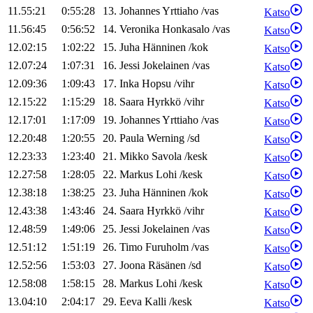
11.55:21
0:55:28
13
.
Johannes
Yrttiaho
/
vas
Katso
11.56:45
0:56:52
14
.
Veronika
Honkasalo
/
vas
Katso
12.02:15
1:02:22
15
.
Juha
Hänninen
/
kok
Katso
12.07:24
1:07:31
16
.
Jessi
Jokelainen
/
vas
Katso
12.09:36
1:09:43
17
.
Inka
Hopsu
/
vihr
Katso
12.15:22
1:15:29
18
.
Saara
Hyrkkö
/
vihr
Katso
12.17:01
1:17:09
19
.
Johannes
Yrttiaho
/
vas
Katso
12.20:48
1:20:55
20
.
Paula
Werning
/
sd
Katso
12.23:33
1:23:40
21
.
Mikko
Savola
/
kesk
Katso
12.27:58
1:28:05
22
.
Markus
Lohi
/
kesk
Katso
12.38:18
1:38:25
23
.
Juha
Hänninen
/
kok
Katso
12.43:38
1:43:46
24
.
Saara
Hyrkkö
/
vihr
Katso
12.48:59
1:49:06
25
.
Jessi
Jokelainen
/
vas
Katso
12.51:12
1:51:19
26
.
Timo
Furuholm
/
vas
Katso
12.52:56
1:53:03
27
.
Joona
Räsänen
/
sd
Katso
12.58:08
1:58:15
28
.
Markus
Lohi
/
kesk
Katso
13.04:10
2:04:17
29
.
Eeva
Kalli
/
kesk
Katso