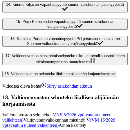
14.
Kimmo Kiljusen vapautuspyyntö suuren valiokunnan jäsenyydestä
15.
Pinja Perholehdon vapautuspyyntö suuren valiokunnan
varajäsenyydestä
16.
Karoliina Partasen vapautuspyyntö Pohjoismaiden neuvoston
Suomen valtuuskunnan varajäsenyydestä
17.
Valtioneuvoston ajankohtaisselonteko ulko- ja turvallisuuspoliittisen
toimintaympäristön muutoksesta
18.
Valtioneuvoston selonteko liiallisen alijäämän korjaamisesta
Videossa oleva kohta
Siirry asiakohdan alkuun
18.
Valtioneuvoston selonteko liiallisen alijäämän
korjaamisesta
Valtioneuvoston selonteko
:
VNS 5/2026 vp
(avautuu uuteen
välilehteen)
Valtiovarainvaliokunnan mietintö
:
VaVM 16/2026
vp
(avautuu uuteen välilehteen)
Ainoa käsittely