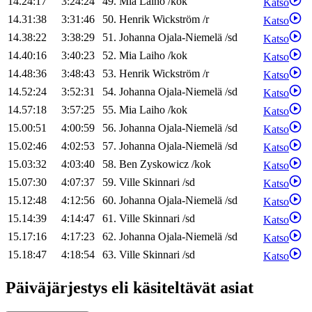
14.24:17
3:24:24
49
.
Mia
Laiho
/
kok
Katso
14.31:38
3:31:46
50
.
Henrik
Wickström
/
r
Katso
14.38:22
3:38:29
51
.
Johanna
Ojala-Niemelä
/
sd
Katso
14.40:16
3:40:23
52
.
Mia
Laiho
/
kok
Katso
14.48:36
3:48:43
53
.
Henrik
Wickström
/
r
Katso
14.52:24
3:52:31
54
.
Johanna
Ojala-Niemelä
/
sd
Katso
14.57:18
3:57:25
55
.
Mia
Laiho
/
kok
Katso
15.00:51
4:00:59
56
.
Johanna
Ojala-Niemelä
/
sd
Katso
15.02:46
4:02:53
57
.
Johanna
Ojala-Niemelä
/
sd
Katso
15.03:32
4:03:40
58
.
Ben
Zyskowicz
/
kok
Katso
15.07:30
4:07:37
59
.
Ville
Skinnari
/
sd
Katso
15.12:48
4:12:56
60
.
Johanna
Ojala-Niemelä
/
sd
Katso
15.14:39
4:14:47
61
.
Ville
Skinnari
/
sd
Katso
15.17:16
4:17:23
62
.
Johanna
Ojala-Niemelä
/
sd
Katso
15.18:47
4:18:54
63
.
Ville
Skinnari
/
sd
Katso
Päiväjärjestys eli käsiteltävät asiat