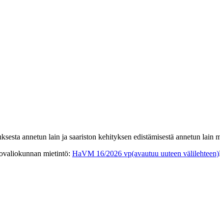
uksesta annetun lain ja saariston kehityksen edistämisestä annetun lain 
tovaliokunnan mietintö
:
HaVM 16/2026 vp
(avautuu uuteen välilehteen)