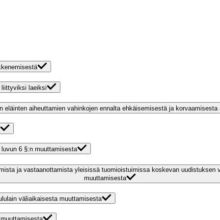
ikkenemisestä
iittyviksi laeiksi
jen eläinten aiheuttamien vahinkojen ennalta ehkäisemisestä ja korvaamisesta
34 luvun 6 §:n muuttamisesta
entamista ja vastaanottamista yleisissä tuomioistuimissa koskevan uudistuks
muuttamisesta
ululain väliaikaisesta muuttamisesta
:n muuttamisesta