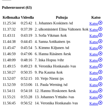
Puheenvuorot
(
63
)
Kellonaika
Videolla
Puhuja
Katso
11.25:34
0:25:42
1
.
Johannes
Koskinen
/
sd
Katso
11.37:32
0:37:39
2
.
ulkoministeri
Elina
Valtonen
/
kok
Katso
11.43:11
0:43:19
3
.
Sofia
Vikman
/
kok
Katso
11.44:38
0:44:45
4
.
Sanna
Antikainen
/
ps
Katso
11.45:47
0:45:54
5
.
Kimmo
Kiljunen
/
sd
Katso
11.46:59
0:47:06
6
.
Hanna
Räsänen
/
kesk
Katso
11.48:09
0:48:16
7
.
Inka
Hopsu
/
vihr
Katso
11.49:15
0:49:23
8
.
Veronika
Honkasalo
/
vas
Katso
11.50:27
0:50:35
9
.
Pia
Kauma
/
kok
Katso
11.52:07
0:52:15
10
.
Veijo
Niemi
/
ps
Katso
11.52:59
0:53:06
11
.
Paula
Werning
/
sd
Katso
11.54:11
0:54:18
12
.
Hannu
Hoskonen
/
kesk
Katso
11.55:21
0:55:28
13
.
Johannes
Yrttiaho
/
vas
Katso
11.56:45
0:56:52
14
.
Veronika
Honkasalo
/
vas
Katso