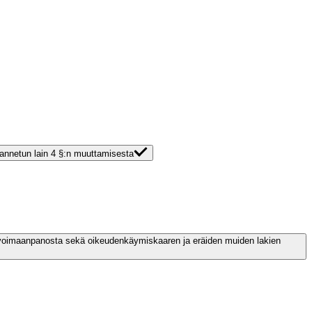
 annetun lain 4 §:n muuttamisesta
en voimaanpanosta sekä oikeudenkäymiskaaren ja eräiden muiden lakien