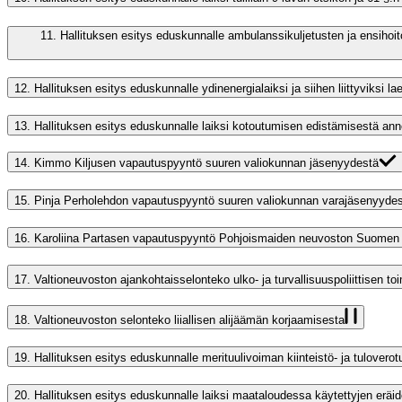
11.
Hallituksen esitys eduskunnalle ambulanssikuljetusten ja ensihoi
12.
Hallituksen esitys eduskunnalle ydinenergialaiksi ja siihen liittyviksi lae
13.
Hallituksen esitys eduskunnalle laiksi kotoutumisen edistämisestä annet
14.
Kimmo Kiljusen vapautuspyyntö suuren valiokunnan jäsenyydestä
15.
Pinja Perholehdon vapautuspyyntö suuren valiokunnan varajäsenyyde
16.
Karoliina Partasen vapautuspyyntö Pohjoismaiden neuvoston Suomen
17.
Valtioneuvoston ajankohtaisselonteko ulko- ja turvallisuuspoliittisen 
18.
Valtioneuvoston selonteko liiallisen alijäämän korjaamisesta
19.
Hallituksen esitys eduskunnalle merituulivoiman kiinteistö- ja tulover
20.
Hallituksen esitys eduskunnalle laiksi maataloudessa käytettyjen eräi