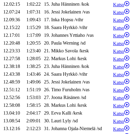
12.02:15
1:02:22
15
.
Juha
Hänninen
/
kok
Katso
12.07:24
1:07:31
16
.
Jessi
Jokelainen
/
vas
Katso
12.09:36
1:09:43
17
.
Inka
Hopsu
/
vihr
Katso
12.15:22
1:15:29
18
.
Saara
Hyrkkö
/
vihr
Katso
12.17:01
1:17:09
19
.
Johannes
Yrttiaho
/
vas
Katso
12.20:48
1:20:55
20
.
Paula
Werning
/
sd
Katso
12.23:33
1:23:40
21
.
Mikko
Savola
/
kesk
Katso
12.27:58
1:28:05
22
.
Markus
Lohi
/
kesk
Katso
12.38:18
1:38:25
23
.
Juha
Hänninen
/
kok
Katso
12.43:38
1:43:46
24
.
Saara
Hyrkkö
/
vihr
Katso
12.48:59
1:49:06
25
.
Jessi
Jokelainen
/
vas
Katso
12.51:12
1:51:19
26
.
Timo
Furuholm
/
vas
Katso
12.52:56
1:53:03
27
.
Joona
Räsänen
/
sd
Katso
12.58:08
1:58:15
28
.
Markus
Lohi
/
kesk
Katso
13.04:10
2:04:17
29
.
Eeva
Kalli
/
kesk
Katso
13.08:54
2:09:01
30
.
Lauri
Lyly
/
sd
Katso
13.12:16
2:12:23
31
.
Johanna
Ojala-Niemelä
/
sd
Katso