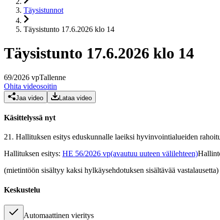
Täysistunnot
Täysistunto 17.6.2026 klo 14
Täysistunto 17.6.2026 klo 14
69
/
2026
vp
Tallenne
Ohita videosoitin
Jaa video
Lataa video
Käsittelyssä nyt
21.
Hallituksen esitys eduskunnalle laeiksi hyvinvointialueiden rahoit
Hallituksen esitys
:
HE 56/2026 vp
(avautuu uuteen välilehteen)
Hallin
(mietintöön sisältyy kaksi hylkäysehdotuksen sisältävää vastalausetta)
Keskustelu
Automaattinen vieritys