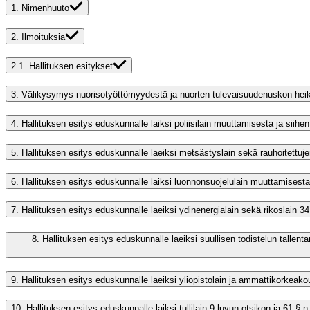
1.
Nimenhuuto
2.
Ilmoituksia
2.1.
Hallituksen esitykset
3.
Välikysymys nuorisotyöttömyydestä ja nuorten tulevaisuudenuskon he
4.
Hallituksen esitys eduskunnalle laiksi poliisilain muuttamisesta ja siihen l
5.
Hallituksen esitys eduskunnalle laeiksi metsästyslain sekä rauhoitettu
6.
Hallituksen esitys eduskunnalle laiksi luonnonsuojelulain muuttamisesta
7.
Hallituksen esitys eduskunnalle laeiksi ydinenergialain sekä rikoslain 
8.
Hallituksen esitys eduskunnalle laeiksi suullisen todistelun tall
9.
Hallituksen esitys eduskunnalle laeiksi yliopistolain ja ammattikorkeako
10.
Hallituksen esitys eduskunnalle laiksi tullilain 9 luvun otsikon ja 61 §