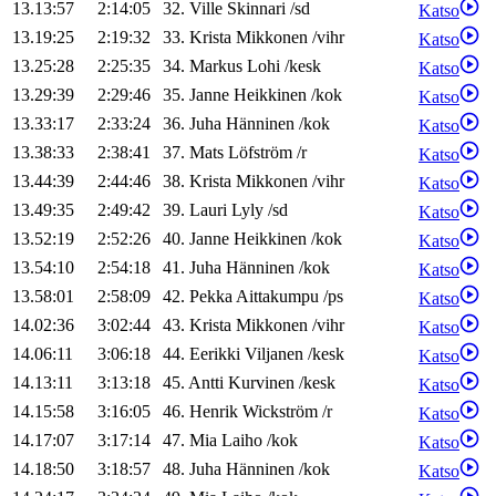
13.13:57
2:14:05
32
.
Ville
Skinnari
/
sd
Katso
13.19:25
2:19:32
33
.
Krista
Mikkonen
/
vihr
Katso
13.25:28
2:25:35
34
.
Markus
Lohi
/
kesk
Katso
13.29:39
2:29:46
35
.
Janne
Heikkinen
/
kok
Katso
13.33:17
2:33:24
36
.
Juha
Hänninen
/
kok
Katso
13.38:33
2:38:41
37
.
Mats
Löfström
/
r
Katso
13.44:39
2:44:46
38
.
Krista
Mikkonen
/
vihr
Katso
13.49:35
2:49:42
39
.
Lauri
Lyly
/
sd
Katso
13.52:19
2:52:26
40
.
Janne
Heikkinen
/
kok
Katso
13.54:10
2:54:18
41
.
Juha
Hänninen
/
kok
Katso
13.58:01
2:58:09
42
.
Pekka
Aittakumpu
/
ps
Katso
14.02:36
3:02:44
43
.
Krista
Mikkonen
/
vihr
Katso
14.06:11
3:06:18
44
.
Eerikki
Viljanen
/
kesk
Katso
14.13:11
3:13:18
45
.
Antti
Kurvinen
/
kesk
Katso
14.15:58
3:16:05
46
.
Henrik
Wickström
/
r
Katso
14.17:07
3:17:14
47
.
Mia
Laiho
/
kok
Katso
14.18:50
3:18:57
48
.
Juha
Hänninen
/
kok
Katso