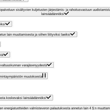
topalveluun sisältyvien kuljetusten järjestämis- ja rahoitusvastuun uudistami
lainsäädännöksi
iksi
un lain muuttamisesta ja siihen liittyviksi laeiksi
stä
 valtuuskunnan varajäsenyydestä
toimintaympäristön muutoksesta
otusta koskevaksi lainsäädännöksi
den energiatuotteiden valmisteveron palautuksesta annetun lain 4 §:n muuttam