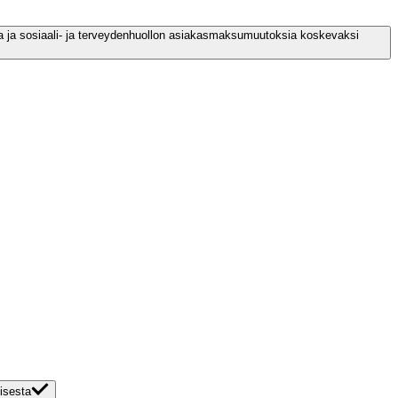
sta ja sosiaali- ja terveydenhuollon asiakasmaksumuutoksia koskevaksi
isesta