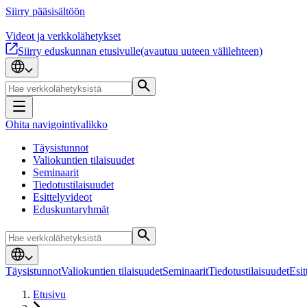
Siirry pääsisältöön
Videot ja verkkolähetykset
Siirry eduskunnan etusivulle
(avautuu uuteen välilehteen)
Ohita navigointivalikko
Täysistunnot
Valiokuntien tilaisuudet
Seminaarit
Tiedotustilaisuudet
Esittelyvideot
Eduskuntaryhmät
Täysistunnot
Valiokuntien tilaisuudet
Seminaarit
Tiedotustilaisuudet
Esit
Etusivu