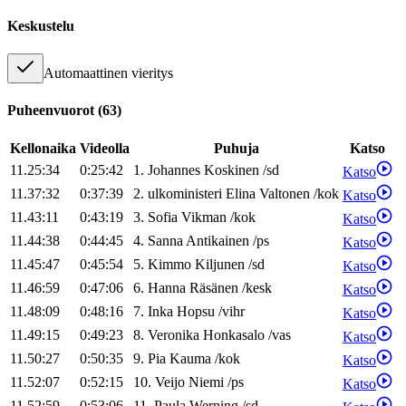
Keskustelu
Automaattinen vieritys
Puheenvuorot
(
63
)
Kellonaika
Videolla
Puhuja
Katso
11.25:34
0:25:42
1
.
Johannes
Koskinen
/
sd
Katso
11.37:32
0:37:39
2
.
ulkoministeri
Elina
Valtonen
/
kok
Katso
11.43:11
0:43:19
3
.
Sofia
Vikman
/
kok
Katso
11.44:38
0:44:45
4
.
Sanna
Antikainen
/
ps
Katso
11.45:47
0:45:54
5
.
Kimmo
Kiljunen
/
sd
Katso
11.46:59
0:47:06
6
.
Hanna
Räsänen
/
kesk
Katso
11.48:09
0:48:16
7
.
Inka
Hopsu
/
vihr
Katso
11.49:15
0:49:23
8
.
Veronika
Honkasalo
/
vas
Katso
11.50:27
0:50:35
9
.
Pia
Kauma
/
kok
Katso
11.52:07
0:52:15
10
.
Veijo
Niemi
/
ps
Katso
11.52:59
0:53:06
11
.
Paula
Werning
/
sd