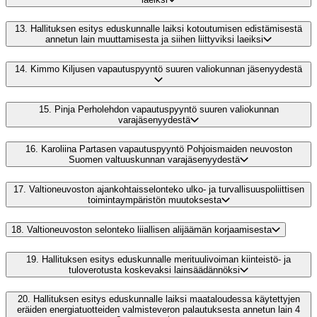
13.
Hallituksen esitys eduskunnalle laiksi kotoutumisen edistämisestä
annetun lain muuttamisesta ja siihen liittyviksi laeiksi
14.
Kimmo Kiljusen vapautuspyyntö suuren valiokunnan jäsenyydestä
15.
Pinja Perholehdon vapautuspyyntö suuren valiokunnan
varajäsenyydestä
16.
Karoliina Partasen vapautuspyyntö Pohjoismaiden neuvoston
Suomen valtuuskunnan varajäsenyydestä
17.
Valtioneuvoston ajankohtaisselonteko ulko- ja turvallisuuspoliittisen
toimintaympäristön muutoksesta
18.
Valtioneuvoston selonteko liiallisen alijäämän korjaamisesta
19.
Hallituksen esitys eduskunnalle merituulivoiman kiinteistö- ja
tuloverotusta koskevaksi lainsäädännöksi
20.
Hallituksen esitys eduskunnalle laiksi maataloudessa käytettyjen
eräiden energiatuotteiden valmisteveron palautuksesta annetun lain 4