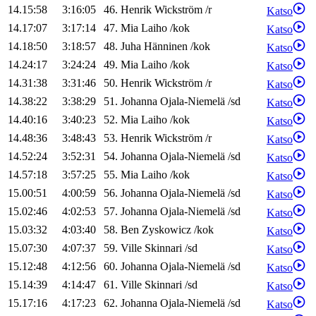
14.15:58
3:16:05
46
.
Henrik
Wickström
/
r
Katso
14.17:07
3:17:14
47
.
Mia
Laiho
/
kok
Katso
14.18:50
3:18:57
48
.
Juha
Hänninen
/
kok
Katso
14.24:17
3:24:24
49
.
Mia
Laiho
/
kok
Katso
14.31:38
3:31:46
50
.
Henrik
Wickström
/
r
Katso
14.38:22
3:38:29
51
.
Johanna
Ojala-Niemelä
/
sd
Katso
14.40:16
3:40:23
52
.
Mia
Laiho
/
kok
Katso
14.48:36
3:48:43
53
.
Henrik
Wickström
/
r
Katso
14.52:24
3:52:31
54
.
Johanna
Ojala-Niemelä
/
sd
Katso
14.57:18
3:57:25
55
.
Mia
Laiho
/
kok
Katso
15.00:51
4:00:59
56
.
Johanna
Ojala-Niemelä
/
sd
Katso
15.02:46
4:02:53
57
.
Johanna
Ojala-Niemelä
/
sd
Katso
15.03:32
4:03:40
58
.
Ben
Zyskowicz
/
kok
Katso
15.07:30
4:07:37
59
.
Ville
Skinnari
/
sd
Katso
15.12:48
4:12:56
60
.
Johanna
Ojala-Niemelä
/
sd
Katso
15.14:39
4:14:47
61
.
Ville
Skinnari
/
sd
Katso
15.17:16
4:17:23
62
.
Johanna
Ojala-Niemelä
/
sd
Katso