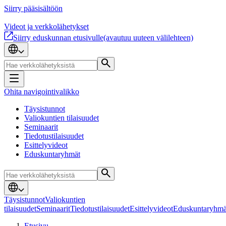
Siirry pääsisältöön
Videot ja verkkolähetykset
Siirry eduskunnan etusivulle
(avautuu uuteen välilehteen)
Ohita navigointivalikko
Täysistunnot
Valiokuntien tilaisuudet
Seminaarit
Tiedotustilaisuudet
Esittelyvideot
Eduskuntaryhmät
Täysistunnot
Valiokuntien
tilaisuudet
Seminaarit
Tiedotustilaisuudet
Esittelyvideot
Eduskuntaryhmä
Etusivu