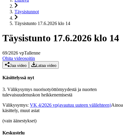
Täysistunnot
Täysistunto 17.6.2026 klo 14
Täysistunto 17.6.2026 klo 14
69
/
2026
vp
Tallenne
Ohita videosoitin
Jaa video
Lataa video
Käsittelyssä nyt
3.
Välikysymys nuorisotyöttömyydestä ja nuorten
tulevaisuudenuskon heikkenemisestä
Välikysymys
:
VK 4/2026 vp
(avautuu uuteen välilehteen)
Ainoa
käsittely, muut asiat
(vain äänestykset)
Keskustelu