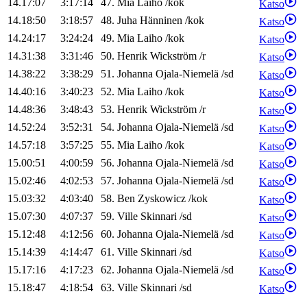
14.17:07
3:17:14
47
.
Mia
Laiho
/
kok
Katso
14.18:50
3:18:57
48
.
Juha
Hänninen
/
kok
Katso
14.24:17
3:24:24
49
.
Mia
Laiho
/
kok
Katso
14.31:38
3:31:46
50
.
Henrik
Wickström
/
r
Katso
14.38:22
3:38:29
51
.
Johanna
Ojala-Niemelä
/
sd
Katso
14.40:16
3:40:23
52
.
Mia
Laiho
/
kok
Katso
14.48:36
3:48:43
53
.
Henrik
Wickström
/
r
Katso
14.52:24
3:52:31
54
.
Johanna
Ojala-Niemelä
/
sd
Katso
14.57:18
3:57:25
55
.
Mia
Laiho
/
kok
Katso
15.00:51
4:00:59
56
.
Johanna
Ojala-Niemelä
/
sd
Katso
15.02:46
4:02:53
57
.
Johanna
Ojala-Niemelä
/
sd
Katso
15.03:32
4:03:40
58
.
Ben
Zyskowicz
/
kok
Katso
15.07:30
4:07:37
59
.
Ville
Skinnari
/
sd
Katso
15.12:48
4:12:56
60
.
Johanna
Ojala-Niemelä
/
sd
Katso
15.14:39
4:14:47
61
.
Ville
Skinnari
/
sd
Katso
15.17:16
4:17:23
62
.
Johanna
Ojala-Niemelä
/
sd
Katso
15.18:47
4:18:54
63
.
Ville
Skinnari
/
sd
Katso