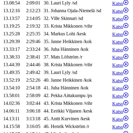
13.08:54
2:09:01
30
.
Lauri
Lyly
/
sd
Katso
13.12:16
2:12:23
31
.
Johanna
Ojala-Niemelä
/
sd
Katso
13.13:57
2:14:05
32
.
Ville
Skinnari
/
sd
Katso
13.19:25
2:19:32
33
.
Krista
Mikkonen
/
vihr
Katso
13.25:28
2:25:35
34
.
Markus
Lohi
/
kesk
Katso
13.29:39
2:29:46
35
.
Janne
Heikkinen
/
kok
Katso
13.33:17
2:33:24
36
.
Juha
Hänninen
/
kok
Katso
13.38:33
2:38:41
37
.
Mats
Löfström
/
r
Katso
13.44:39
2:44:46
38
.
Krista
Mikkonen
/
vihr
Katso
13.49:35
2:49:42
39
.
Lauri
Lyly
/
sd
Katso
13.52:19
2:52:26
40
.
Janne
Heikkinen
/
kok
Katso
13.54:10
2:54:18
41
.
Juha
Hänninen
/
kok
Katso
13.58:01
2:58:09
42
.
Pekka
Aittakumpu
/
ps
Katso
14.02:36
3:02:44
43
.
Krista
Mikkonen
/
vihr
Katso
14.06:11
3:06:18
44
.
Eerikki
Viljanen
/
kesk
Katso
14.13:11
3:13:18
45
.
Antti
Kurvinen
/
kesk
Katso
14.15:58
3:16:05
46
.
Henrik
Wickström
/
r
Katso