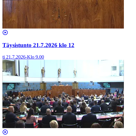
Täysistunto 21.7.2026 klo 12
ti 21.7.2026
-
Klo
9.00