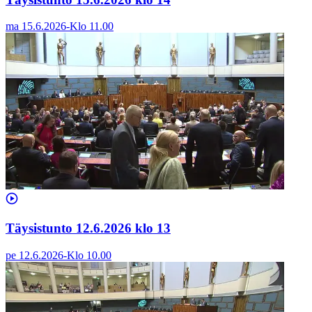
ma 15.6.2026
-
Klo
11.00
Täysistunto 12.6.2026 klo 13
pe 12.6.2026
-
Klo
10.00