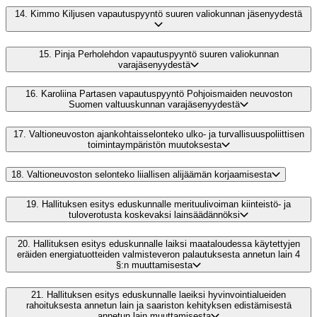
14.
Kimmo Kiljusen vapautuspyyntö suuren valiokunnan jäsenyydestä
15.
Pinja Perholehdon vapautuspyyntö suuren valiokunnan
varajäsenyydestä
16.
Karoliina Partasen vapautuspyyntö Pohjoismaiden neuvoston
Suomen valtuuskunnan varajäsenyydestä
17.
Valtioneuvoston ajankohtaisselonteko ulko- ja turvallisuuspoliittisen
toimintaympäristön muutoksesta
18.
Valtioneuvoston selonteko liiallisen alijäämän korjaamisesta
19.
Hallituksen esitys eduskunnalle merituulivoiman kiinteistö- ja
tuloverotusta koskevaksi lainsäädännöksi
20.
Hallituksen esitys eduskunnalle laiksi maataloudessa käytettyjen
eräiden energiatuotteiden valmisteveron palautuksesta annetun lain 4
§:n muuttamisesta
21.
Hallituksen esitys eduskunnalle laeiksi hyvinvointialueiden
rahoituksesta annetun lain ja saariston kehityksen edistämisestä
annetun lain muuttamisesta