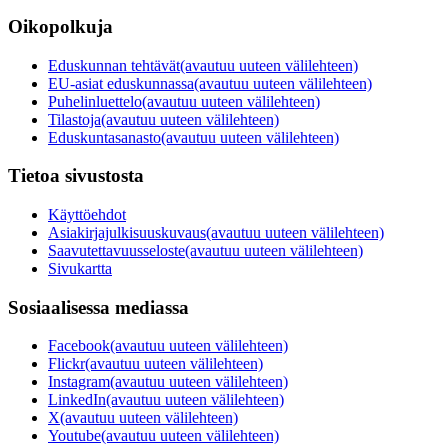
Oikopolkuja
Eduskunnan tehtävät
(avautuu uuteen välilehteen)
EU-asiat eduskunnassa
(avautuu uuteen välilehteen)
Puhelinluettelo
(avautuu uuteen välilehteen)
Tilastoja
(avautuu uuteen välilehteen)
Eduskuntasanasto
(avautuu uuteen välilehteen)
Tietoa sivustosta
Käyttöehdot
Asiakirjajulkisuuskuvaus
(avautuu uuteen välilehteen)
Saavutettavuusseloste
(avautuu uuteen välilehteen)
Sivukartta
Sosiaalisessa mediassa
Facebook
(avautuu uuteen välilehteen)
Flickr
(avautuu uuteen välilehteen)
Instagram
(avautuu uuteen välilehteen)
LinkedIn
(avautuu uuteen välilehteen)
X
(avautuu uuteen välilehteen)
Youtube
(avautuu uuteen välilehteen)