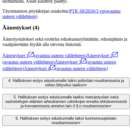
luottamusta. Asian käsittely päättyi.
Täysistunnon pöytäkirjan asiakohta
:
PTK 69/2026/3 vp
(avautuu
uuteen välilehteen)
Äänestykset
(
4
)
Äänestystulokset sekä erottelut eduskuntaryhmittäin, edustajittain ja
vaalipiireittäin löydät alla olevista linkeistä.
Äänestykset
1
(avautuu uuteen välilehteen)
Äänestykset
2
(avautuu uuteen välilehteen)
Äänestykset
3
(avautuu uuteen
välilehteen)
Äänestykset
4
(avautuu uuteen välilehteen)
4.
Hallituksen esitys eduskunnalle laiksi poliisilain muuttamisesta ja
siihen liittyviksi laeiksi
5.
Hallituksen esitys eduskunnalle laeiksi metsästyslain sekä
rauhoitettujen eläinten aiheuttamien vahinkojen ennalta ehkäisemisestä
ja korvaamisesta annetun lain 4 §:n muuttamisesta
6.
Hallituksen esitys eduskunnalle laiksi luonnonsuojelulain
muuttamisesta