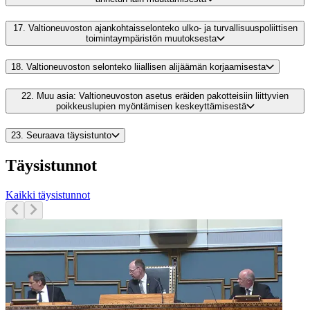
17.
Valtioneuvoston ajankohtaisselonteko ulko- ja turvallisuuspoliittisen
toimintaympäristön muutoksesta
18.
Valtioneuvoston selonteko liiallisen alijäämän korjaamisesta
22.
Muu asia: Valtioneuvoston asetus eräiden pakotteisiin liittyvien
poikkeuslupien myöntämisen keskeyttämisestä
23.
Seuraava täysistunto
Täysistunnot
Kaikki täysistunnot