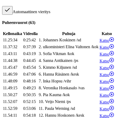
Automaattinen vieritys
Puheenvuorot
(
63
)
Kellonaika
Videolla
Puhuja
Katso
11.25:34
0:25:42
1
.
Johannes
Koskinen
/
sd
Katso
11.37:32
0:37:39
2
.
ulkoministeri
Elina
Valtonen
/
kok
Katso
11.43:11
0:43:19
3
.
Sofia
Vikman
/
kok
Katso
11.44:38
0:44:45
4
.
Sanna
Antikainen
/
ps
Katso
11.45:47
0:45:54
5
.
Kimmo
Kiljunen
/
sd
Katso
11.46:59
0:47:06
6
.
Hanna
Räsänen
/
kesk
Katso
11.48:09
0:48:16
7
.
Inka
Hopsu
/
vihr
Katso
11.49:15
0:49:23
8
.
Veronika
Honkasalo
/
vas
Katso
11.50:27
0:50:35
9
.
Pia
Kauma
/
kok
Katso
11.52:07
0:52:15
10
.
Veijo
Niemi
/
ps
Katso
11.52:59
0:53:06
11
.
Paula
Werning
/
sd
Katso
11.54:11
0:54:18
12
.
Hannu
Hoskonen
/
kesk
Katso