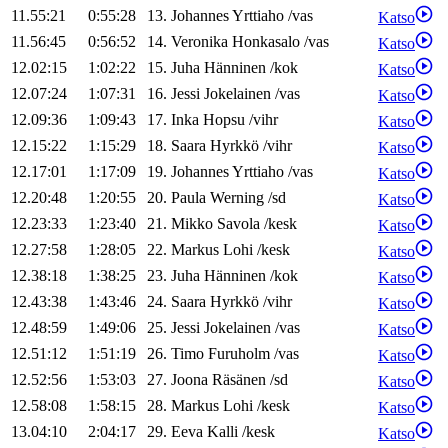
11.55:21
0:55:28
13
.
Johannes
Yrttiaho
/
vas
Katso
11.56:45
0:56:52
14
.
Veronika
Honkasalo
/
vas
Katso
12.02:15
1:02:22
15
.
Juha
Hänninen
/
kok
Katso
12.07:24
1:07:31
16
.
Jessi
Jokelainen
/
vas
Katso
12.09:36
1:09:43
17
.
Inka
Hopsu
/
vihr
Katso
12.15:22
1:15:29
18
.
Saara
Hyrkkö
/
vihr
Katso
12.17:01
1:17:09
19
.
Johannes
Yrttiaho
/
vas
Katso
12.20:48
1:20:55
20
.
Paula
Werning
/
sd
Katso
12.23:33
1:23:40
21
.
Mikko
Savola
/
kesk
Katso
12.27:58
1:28:05
22
.
Markus
Lohi
/
kesk
Katso
12.38:18
1:38:25
23
.
Juha
Hänninen
/
kok
Katso
12.43:38
1:43:46
24
.
Saara
Hyrkkö
/
vihr
Katso
12.48:59
1:49:06
25
.
Jessi
Jokelainen
/
vas
Katso
12.51:12
1:51:19
26
.
Timo
Furuholm
/
vas
Katso
12.52:56
1:53:03
27
.
Joona
Räsänen
/
sd
Katso
12.58:08
1:58:15
28
.
Markus
Lohi
/
kesk
Katso
13.04:10
2:04:17
29
.
Eeva
Kalli
/
kesk
Katso