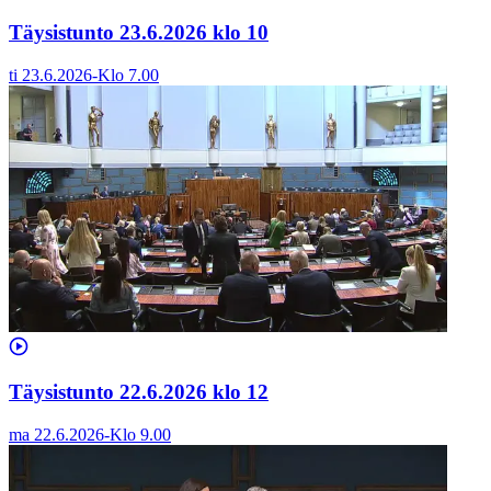
Täysistunto 23.6.2026 klo 10
ti 23.6.2026
-
Klo
7.00
Täysistunto 22.6.2026 klo 12
ma 22.6.2026
-
Klo
9.00