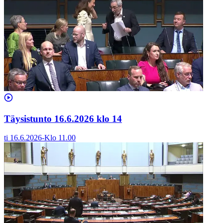
Täysistunto 16.6.2026 klo 14
ti 16.6.2026
-
Klo
11.00