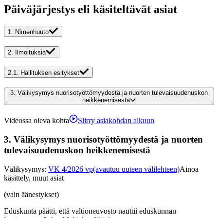
Päiväjärjestys eli käsiteltävät asiat
1.
Nimenhuuto
2.
Ilmoituksia
2.1.
Hallituksen esitykset
3.
Välikysymys nuorisotyöttömyydestä ja nuorten tulevaisuudenuskon
heikkenemisestä
Videossa oleva kohta
Siirry asiakohdan alkuun
3.
Välikysymys nuorisotyöttömyydestä ja nuorten
tulevaisuudenuskon heikkenemisestä
Välikysymys
:
VK 4/2026 vp
(avautuu uuteen välilehteen)
Ainoa
käsittely, muut asiat
(vain äänestykset)
Eduskunta päätti, että valtioneuvosto nauttii eduskunnan