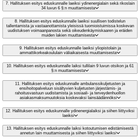
7.
Hallituksen esitys eduskunnalle laeiksi ydinenergialain sekä rikoslain
34 luvun 6 §:n muuttamisesta
8.
Hallituksen esitys eduskunnalle laeiksi suullisen todistelun
tallentamista ja vastaanottamista yleisissä tuomioistuimissa koskevan
uudistuksen voimaanpanosta sekä oikeudenkäymiskaaren ja eräiden
muiden lakien muuttamisesta
9.
Hallituksen esitys eduskunnalle laeiksi yliopistolain ja
ammattikorkeakoululain väliaikaisesta muuttamisesta
10.
Hallituksen esitys eduskunnalle laiksi tullilain 9 luvun otsikon ja 61
§:n muuttamisesta
11.
Hallituksen esitys eduskunnalle ambulanssikuljetusten ja
ensihoitopalveluun sisältyvien kuljetusten järjestämis- ja
rahoitusvastuun uudistamista ja sosiaali- ja terveydenhuollon
asiakasmaksumuutoksia koskevaksi lainsäädännöksi
12.
Hallituksen esitys eduskunnalle ydinenergialaiksi ja siihen liittyviksi
laeiksi
13.
Hallituksen esitys eduskunnalle laiksi kotoutumisen edistämisestä
annetun lain muuttamisesta ja siihen liittyviksi laeiksi