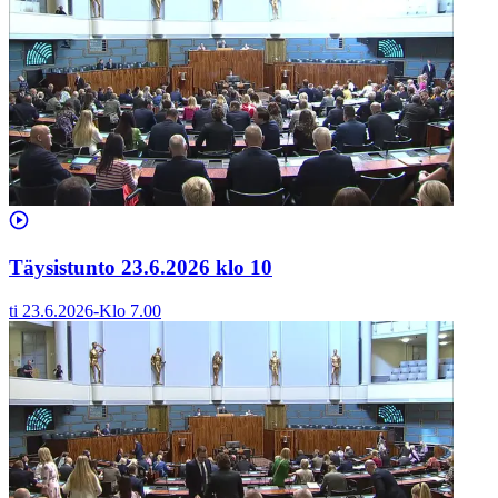
Täysistunto 23.6.2026 klo 10
ti 23.6.2026
-
Klo
7.00