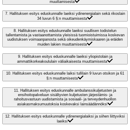
muuttamisesta
7.
Hallituksen esitys eduskunnalle laeiksi ydinenergialain sekä rikoslain
34 luvun 6 §:n muuttamisesta
8.
Hallituksen esitys eduskunnalle laeiksi suullisen todistelun
tallentamista ja vastaanottamista yleisissä tuomioistuimissa koskevan
uudistuksen voimaanpanosta sekä oikeudenkäymiskaaren ja eräiden
muiden lakien muuttamisesta
9.
Hallituksen esitys eduskunnalle laeiksi yliopistolain ja
ammattikorkeakoululain väliaikaisesta muuttamisesta
10.
Hallituksen esitys eduskunnalle laiksi tullilain 9 luvun otsikon ja 61
§:n muuttamisesta
11.
Hallituksen esitys eduskunnalle ambulanssikuljetusten ja
ensihoitopalveluun sisältyvien kuljetusten järjestämis- ja
rahoitusvastuun uudistamista ja sosiaali- ja terveydenhuollon
asiakasmaksumuutoksia koskevaksi lainsäädännöksi
12.
Hallituksen esitys eduskunnalle ydinenergialaiksi ja siihen liittyviksi
laeiksi