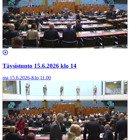
Täysistunto 15.6.2026 klo 14
ma 15.6.2026
-
Klo
11.00