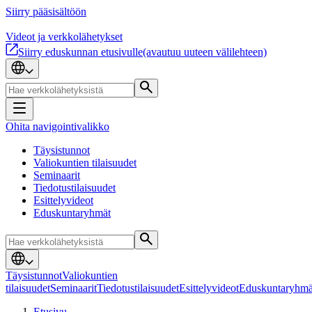
Siirry pääsisältöön
Videot ja verkkolähetykset
Siirry eduskunnan etusivulle
(avautuu uuteen välilehteen)
Ohita navigointivalikko
Täysistunnot
Valiokuntien tilaisuudet
Seminaarit
Tiedotustilaisuudet
Esittelyvideot
Eduskuntaryhmät
Täysistunnot
Valiokuntien
tilaisuudet
Seminaarit
Tiedotustilaisuudet
Esittelyvideot
Eduskuntaryhmä
Etusivu