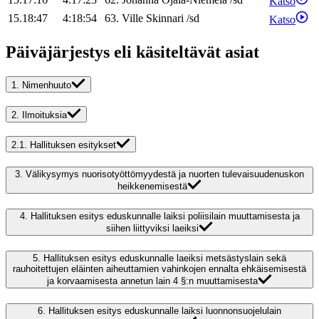
Katso
15.18:47
4:18:54
63
.
Ville
Skinnari
/
sd
Katso
Päiväjärjestys eli käsiteltävät asiat
1.
Nimenhuuto
2.
Ilmoituksia
2.1.
Hallituksen esitykset
3.
Välikysymys nuorisotyöttömyydestä ja nuorten tulevaisuudenuskon
heikkenemisestä
4.
Hallituksen esitys eduskunnalle laiksi poliisilain muuttamisesta ja
siihen liittyviksi laeiksi
5.
Hallituksen esitys eduskunnalle laeiksi metsästyslain sekä
rauhoitettujen eläinten aiheuttamien vahinkojen ennalta ehkäisemisestä
ja korvaamisesta annetun lain 4 §:n muuttamisesta
6.
Hallituksen esitys eduskunnalle laiksi luonnonsuojelulain