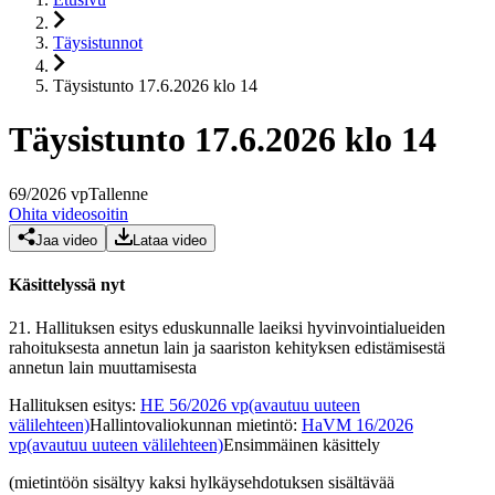
Täysistunnot
Täysistunto 17.6.2026 klo 14
Täysistunto 17.6.2026 klo 14
69
/
2026
vp
Tallenne
Ohita videosoitin
Jaa video
Lataa video
Käsittelyssä nyt
21.
Hallituksen esitys eduskunnalle laeiksi hyvinvointialueiden
rahoituksesta annetun lain ja saariston kehityksen edistämisestä
annetun lain muuttamisesta
Hallituksen esitys
:
HE 56/2026 vp
(avautuu uuteen
välilehteen)
Hallintovaliokunnan mietintö
:
HaVM 16/2026
vp
(avautuu uuteen välilehteen)
Ensimmäinen käsittely
(mietintöön sisältyy kaksi hylkäysehdotuksen sisältävää