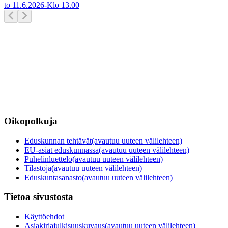
to 11.6.2026
-
Klo
13.00
Oikopolkuja
Eduskunnan tehtävät
(avautuu uuteen välilehteen)
EU-asiat eduskunnassa
(avautuu uuteen välilehteen)
Puhelinluettelo
(avautuu uuteen välilehteen)
Tilastoja
(avautuu uuteen välilehteen)
Eduskuntasanasto
(avautuu uuteen välilehteen)
Tietoa sivustosta
Käyttöehdot
Asiakirjajulkisuuskuvaus
(avautuu uuteen välilehteen)