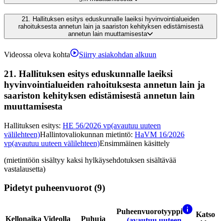
21.
Hallituksen esitys eduskunnalle laeiksi hyvinvointialueiden
rahoituksesta annetun lain ja saariston kehityksen edistämisestä
annetun lain muuttamisesta
Videossa oleva kohta
Siirry asiakohdan alkuun
21.
Hallituksen esitys eduskunnalle laeiksi
hyvinvointialueiden rahoituksesta annetun lain ja
saariston kehityksen edistämisestä annetun lain
muuttamisesta
Hallituksen esitys
:
HE 56/2026 vp
(avautuu uuteen
välilehteen)
Hallintovaliokunnan mietintö
:
HaVM 16/2026
vp
(avautuu uuteen välilehteen)
Ensimmäinen käsittely
(mietintöön sisältyy kaksi hylkäysehdotuksen sisältävää
vastalausetta)
Pidetyt puheenvuorot (9)
Puheenvuorotyyppi
Katso
Kellonaika
Videolla
Puhuja
(avautuu uuteen