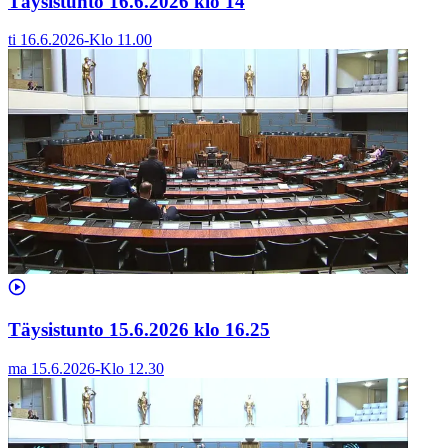
Täysistunto 16.6.2026 klo 14
ti 16.6.2026
-
Klo
11.00
Täysistunto 15.6.2026 klo 16.25
ma 15.6.2026
-
Klo
12.30