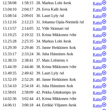
12.58:08
1:58:15
28
.
Markus
Lohi
/
kesk
Katso
13.04:10
2:04:17
29
.
Eeva
Kalli
/
kesk
Katso
13.08:54
2:09:01
30
.
Lauri
Lyly
/
sd
Katso
13.12:16
2:12:23
31
.
Johanna
Ojala-Niemelä
/
sd
Katso
13.13:57
2:14:05
32
.
Ville
Skinnari
/
sd
Katso
13.19:25
2:19:32
33
.
Krista
Mikkonen
/
vihr
Katso
13.25:28
2:25:35
34
.
Markus
Lohi
/
kesk
Katso
13.29:39
2:29:46
35
.
Janne
Heikkinen
/
kok
Katso
13.33:17
2:33:24
36
.
Juha
Hänninen
/
kok
Katso
13.38:33
2:38:41
37
.
Mats
Löfström
/
r
Katso
13.44:39
2:44:46
38
.
Krista
Mikkonen
/
vihr
Katso
13.49:35
2:49:42
39
.
Lauri
Lyly
/
sd
Katso
13.52:19
2:52:26
40
.
Janne
Heikkinen
/
kok
Katso
13.54:10
2:54:18
41
.
Juha
Hänninen
/
kok
Katso
13.58:01
2:58:09
42
.
Pekka
Aittakumpu
/
ps
Katso
14.02:36
3:02:44
43
.
Krista
Mikkonen
/
vihr
Katso
14.06:11
3:06:18
44
.
Eerikki
Viljanen
/
kesk
Katso