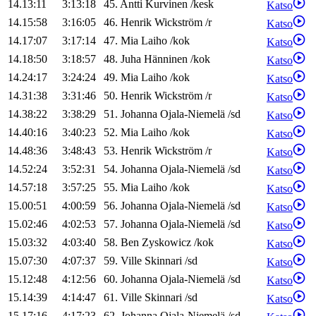
14.13:11
3:13:18
45
.
Antti
Kurvinen
/
kesk
Katso
14.15:58
3:16:05
46
.
Henrik
Wickström
/
r
Katso
14.17:07
3:17:14
47
.
Mia
Laiho
/
kok
Katso
14.18:50
3:18:57
48
.
Juha
Hänninen
/
kok
Katso
14.24:17
3:24:24
49
.
Mia
Laiho
/
kok
Katso
14.31:38
3:31:46
50
.
Henrik
Wickström
/
r
Katso
14.38:22
3:38:29
51
.
Johanna
Ojala-Niemelä
/
sd
Katso
14.40:16
3:40:23
52
.
Mia
Laiho
/
kok
Katso
14.48:36
3:48:43
53
.
Henrik
Wickström
/
r
Katso
14.52:24
3:52:31
54
.
Johanna
Ojala-Niemelä
/
sd
Katso
14.57:18
3:57:25
55
.
Mia
Laiho
/
kok
Katso
15.00:51
4:00:59
56
.
Johanna
Ojala-Niemelä
/
sd
Katso
15.02:46
4:02:53
57
.
Johanna
Ojala-Niemelä
/
sd
Katso
15.03:32
4:03:40
58
.
Ben
Zyskowicz
/
kok
Katso
15.07:30
4:07:37
59
.
Ville
Skinnari
/
sd
Katso
15.12:48
4:12:56
60
.
Johanna
Ojala-Niemelä
/
sd
Katso
15.14:39
4:14:47
61
.
Ville
Skinnari
/
sd
Katso
15.17:16
4:17:23
62
.
Johanna
Ojala-Niemelä
/
sd