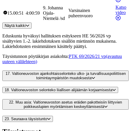
Katso
9
.
Johanna
Varsinainen
video
15.00:51
4:00:59
Ojala-
puheenvuoro
Niemelä
/
sd
Näytä kaikki
Eduskunta hyväksyi hallituksen esitykseen HE 56/2026 vp
sisältyvien 1.-2. lakiehdotuksen sisällön mietinnön mukaisena.
Lakiehdotusten ensimmäinen käsittely päättyi.
Täysistunnon pöytäkirjan asiakohta
:
PTK 69/2026/21 vp
(avautuu
uuteen välilehteen)
17.
Valtioneuvoston ajankohtaisselonteko ulko- ja turvallisuuspoliittisen
toimintaympäristön muutoksesta
18.
Valtioneuvoston selonteko liiallisen alijäämän korjaamisesta
22.
Muu asia: Valtioneuvoston asetus eräiden pakotteisiin liittyvien
poikkeuslupien myöntämisen keskeyttämisestä
23.
Seuraava täysistunto