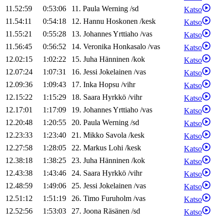
11.52:59
0:53:06
11
.
Paula
Werning
/
sd
Katso
11.54:11
0:54:18
12
.
Hannu
Hoskonen
/
kesk
Katso
11.55:21
0:55:28
13
.
Johannes
Yrttiaho
/
vas
Katso
11.56:45
0:56:52
14
.
Veronika
Honkasalo
/
vas
Katso
12.02:15
1:02:22
15
.
Juha
Hänninen
/
kok
Katso
12.07:24
1:07:31
16
.
Jessi
Jokelainen
/
vas
Katso
12.09:36
1:09:43
17
.
Inka
Hopsu
/
vihr
Katso
12.15:22
1:15:29
18
.
Saara
Hyrkkö
/
vihr
Katso
12.17:01
1:17:09
19
.
Johannes
Yrttiaho
/
vas
Katso
12.20:48
1:20:55
20
.
Paula
Werning
/
sd
Katso
12.23:33
1:23:40
21
.
Mikko
Savola
/
kesk
Katso
12.27:58
1:28:05
22
.
Markus
Lohi
/
kesk
Katso
12.38:18
1:38:25
23
.
Juha
Hänninen
/
kok
Katso
12.43:38
1:43:46
24
.
Saara
Hyrkkö
/
vihr
Katso
12.48:59
1:49:06
25
.
Jessi
Jokelainen
/
vas
Katso
12.51:12
1:51:19
26
.
Timo
Furuholm
/
vas
Katso
12.52:56
1:53:03
27
.
Joona
Räsänen
/
sd
Katso