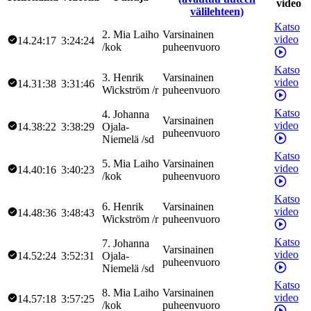
video
välilehteen)
Katso
2
.
Mia
Laiho
Varsinainen
video
14.24:17
3:24:24
/
kok
puheenvuoro
Katso
3
.
Henrik
Varsinainen
video
14.31:38
3:31:46
Wickström
/
r
puheenvuoro
Katso
4
.
Johanna
Varsinainen
video
14.38:22
3:38:29
Ojala-
puheenvuoro
Niemelä
/
sd
Katso
5
.
Mia
Laiho
Varsinainen
video
14.40:16
3:40:23
/
kok
puheenvuoro
Katso
6
.
Henrik
Varsinainen
video
14.48:36
3:48:43
Wickström
/
r
puheenvuoro
Katso
7
.
Johanna
Varsinainen
video
14.52:24
3:52:31
Ojala-
puheenvuoro
Niemelä
/
sd
Katso
8
.
Mia
Laiho
Varsinainen
video
14.57:18
3:57:25
/
kok
puheenvuoro