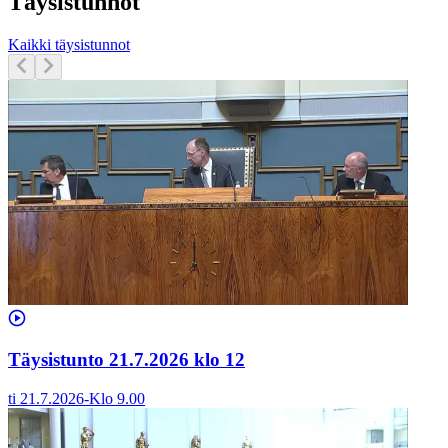
Täysistunnot
Kaikki täysistunnot
Täysistunto 21.7.2026 klo 12
ti 21.7.2026
-
Klo
9.00