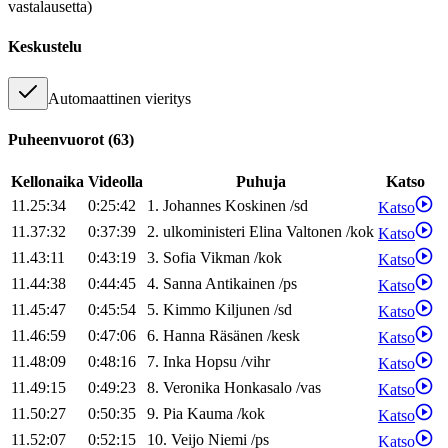
vastalausetta)
Keskustelu
Automaattinen vieritys
Puheenvuorot
(
63
)
Kellonaika
Videolla
Puhuja
Katso
11.25:34
0:25:42
1
.
Johannes
Koskinen
/
sd
Katso
11.37:32
0:37:39
2
.
ulkoministeri
Elina
Valtonen
/
kok
Katso
11.43:11
0:43:19
3
.
Sofia
Vikman
/
kok
Katso
11.44:38
0:44:45
4
.
Sanna
Antikainen
/
ps
Katso
11.45:47
0:45:54
5
.
Kimmo
Kiljunen
/
sd
Katso
11.46:59
0:47:06
6
.
Hanna
Räsänen
/
kesk
Katso
11.48:09
0:48:16
7
.
Inka
Hopsu
/
vihr
Katso
11.49:15
0:49:23
8
.
Veronika
Honkasalo
/
vas
Katso
11.50:27
0:50:35
9
.
Pia
Kauma
/
kok
Katso
11.52:07
0:52:15
10
.
Veijo
Niemi
/
ps
Katso