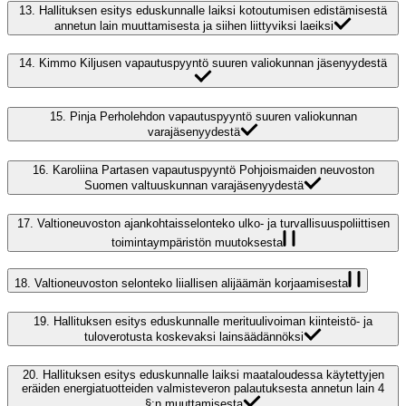
13.
Hallituksen esitys eduskunnalle laiksi kotoutumisen edistämisestä
annetun lain muuttamisesta ja siihen liittyviksi laeiksi
14.
Kimmo Kiljusen vapautuspyyntö suuren valiokunnan jäsenyydestä
15.
Pinja Perholehdon vapautuspyyntö suuren valiokunnan
varajäsenyydestä
16.
Karoliina Partasen vapautuspyyntö Pohjoismaiden neuvoston
Suomen valtuuskunnan varajäsenyydestä
17.
Valtioneuvoston ajankohtaisselonteko ulko- ja turvallisuuspoliittisen
toimintaympäristön muutoksesta
18.
Valtioneuvoston selonteko liiallisen alijäämän korjaamisesta
19.
Hallituksen esitys eduskunnalle merituulivoiman kiinteistö- ja
tuloverotusta koskevaksi lainsäädännöksi
20.
Hallituksen esitys eduskunnalle laiksi maataloudessa käytettyjen
eräiden energiatuotteiden valmisteveron palautuksesta annetun lain 4
§:n muuttamisesta