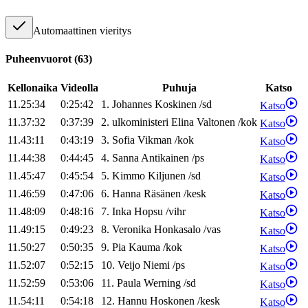
Automaattinen vieritys
Puheenvuorot
(
63
)
Kellonaika
Videolla
Puhuja
Katso
11.25:34
0:25:42
1
.
Johannes
Koskinen
/
sd
Katso
11.37:32
0:37:39
2
.
ulkoministeri
Elina
Valtonen
/
kok
Katso
11.43:11
0:43:19
3
.
Sofia
Vikman
/
kok
Katso
11.44:38
0:44:45
4
.
Sanna
Antikainen
/
ps
Katso
11.45:47
0:45:54
5
.
Kimmo
Kiljunen
/
sd
Katso
11.46:59
0:47:06
6
.
Hanna
Räsänen
/
kesk
Katso
11.48:09
0:48:16
7
.
Inka
Hopsu
/
vihr
Katso
11.49:15
0:49:23
8
.
Veronika
Honkasalo
/
vas
Katso
11.50:27
0:50:35
9
.
Pia
Kauma
/
kok
Katso
11.52:07
0:52:15
10
.
Veijo
Niemi
/
ps
Katso
11.52:59
0:53:06
11
.
Paula
Werning
/
sd
Katso
11.54:11
0:54:18
12
.
Hannu
Hoskonen
/
kesk
Katso