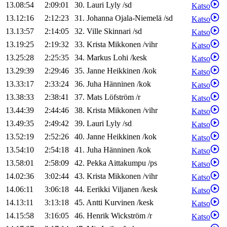
13.08:54
2:09:01
30
.
Lauri
Lyly
/
sd
Katso
13.12:16
2:12:23
31
.
Johanna
Ojala-Niemelä
/
sd
Katso
13.13:57
2:14:05
32
.
Ville
Skinnari
/
sd
Katso
13.19:25
2:19:32
33
.
Krista
Mikkonen
/
vihr
Katso
13.25:28
2:25:35
34
.
Markus
Lohi
/
kesk
Katso
13.29:39
2:29:46
35
.
Janne
Heikkinen
/
kok
Katso
13.33:17
2:33:24
36
.
Juha
Hänninen
/
kok
Katso
13.38:33
2:38:41
37
.
Mats
Löfström
/
r
Katso
13.44:39
2:44:46
38
.
Krista
Mikkonen
/
vihr
Katso
13.49:35
2:49:42
39
.
Lauri
Lyly
/
sd
Katso
13.52:19
2:52:26
40
.
Janne
Heikkinen
/
kok
Katso
13.54:10
2:54:18
41
.
Juha
Hänninen
/
kok
Katso
13.58:01
2:58:09
42
.
Pekka
Aittakumpu
/
ps
Katso
14.02:36
3:02:44
43
.
Krista
Mikkonen
/
vihr
Katso
14.06:11
3:06:18
44
.
Eerikki
Viljanen
/
kesk
Katso
14.13:11
3:13:18
45
.
Antti
Kurvinen
/
kesk
Katso
14.15:58
3:16:05
46
.
Henrik
Wickström
/
r
Katso