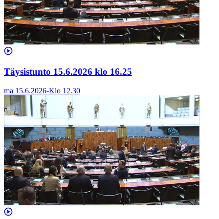
Täysistunto 15.6.2026 klo 16.25
ma 15.6.2026
-
Klo
12.30