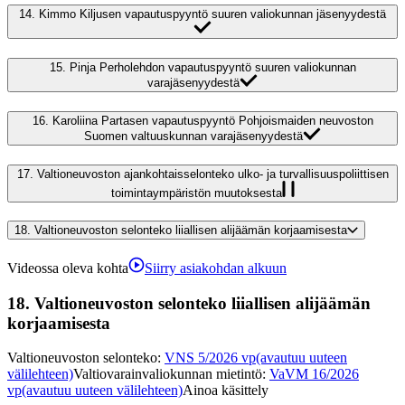
14.
Kimmo Kiljusen vapautuspyyntö suuren valiokunnan jäsenyydestä
15.
Pinja Perholehdon vapautuspyyntö suuren valiokunnan
varajäsenyydestä
16.
Karoliina Partasen vapautuspyyntö Pohjoismaiden neuvoston
Suomen valtuuskunnan varajäsenyydestä
17.
Valtioneuvoston ajankohtaisselonteko ulko- ja turvallisuuspoliittisen
toimintaympäristön muutoksesta
18.
Valtioneuvoston selonteko liiallisen alijäämän korjaamisesta
Videossa oleva kohta
Siirry asiakohdan alkuun
18.
Valtioneuvoston selonteko liiallisen alijäämän
korjaamisesta
Valtioneuvoston selonteko
:
VNS 5/2026 vp
(avautuu uuteen
välilehteen)
Valtiovarainvaliokunnan mietintö
:
VaVM 16/2026
vp
(avautuu uuteen välilehteen)
Ainoa käsittely