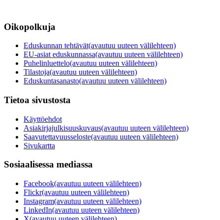
Oikopolkuja
Eduskunnan tehtävät
(avautuu uuteen välilehteen)
EU-asiat eduskunnassa
(avautuu uuteen välilehteen)
Puhelinluettelo
(avautuu uuteen välilehteen)
Tilastoja
(avautuu uuteen välilehteen)
Eduskuntasanasto
(avautuu uuteen välilehteen)
Tietoa sivustosta
Käyttöehdot
Asiakirjajulkisuuskuvaus
(avautuu uuteen välilehteen)
Saavutettavuusseloste
(avautuu uuteen välilehteen)
Sivukartta
Sosiaalisessa mediassa
Facebook
(avautuu uuteen välilehteen)
Flickr
(avautuu uuteen välilehteen)
Instagram
(avautuu uuteen välilehteen)
LinkedIn
(avautuu uuteen välilehteen)
X
(avautuu uuteen välilehteen)