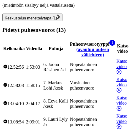
(mietintöön sisältyy neljä vastalausetta)
Keskustelun menettelytapa
(
1
)
Pidetyt puheenvuorot (13)
Puheenvuorotyyppi
Katso
Kellonaika
Videolla
Puhuja
(avautuu uuteen
video
välilehteen)
Katso
6
.
Joona
Nopeatahtinen
video
12.52:56
1:53:03
Räsänen
/
sd
puheenvuoro
Katso
7
.
Markus
Varsinainen
video
12.58:08
1:58:15
Lohi
/
kesk
puheenvuoro
Katso
8
.
Eeva
Kalli
Nopeatahtinen
video
13.04:10
2:04:17
/
kesk
puheenvuoro
Katso
9
.
Lauri
Lyly
Nopeatahtinen
video
13.08:54
2:09:01
/
sd
puheenvuoro