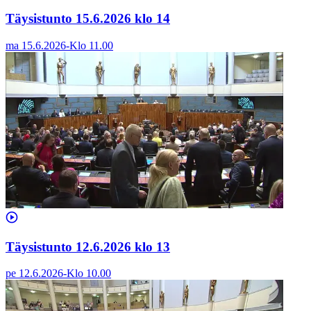
Täysistunto 15.6.2026 klo 14
ma 15.6.2026
-
Klo
11.00
Täysistunto 12.6.2026 klo 13
pe 12.6.2026
-
Klo
10.00