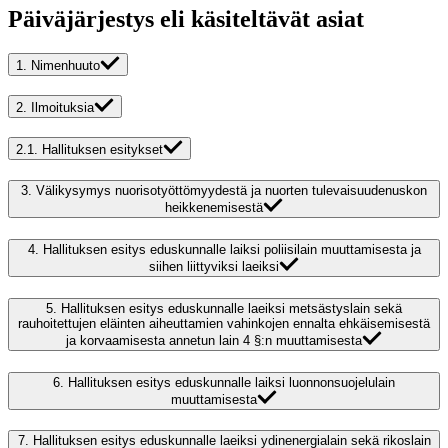
Päiväjärjestys eli käsiteltävät asiat
1.
Nimenhuuto
2.
Ilmoituksia
2.1.
Hallituksen esitykset
3.
Välikysymys nuorisotyöttömyydestä ja nuorten tulevaisuudenuskon
heikkenemisestä
4.
Hallituksen esitys eduskunnalle laiksi poliisilain muuttamisesta ja
siihen liittyviksi laeiksi
5.
Hallituksen esitys eduskunnalle laeiksi metsästyslain sekä
rauhoitettujen eläinten aiheuttamien vahinkojen ennalta ehkäisemisestä
ja korvaamisesta annetun lain 4 §:n muuttamisesta
6.
Hallituksen esitys eduskunnalle laiksi luonnonsuojelulain
muuttamisesta
7.
Hallituksen esitys eduskunnalle laeiksi ydinenergialain sekä rikoslain