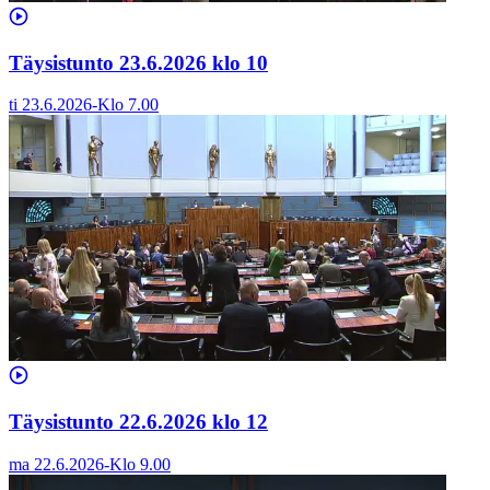
Täysistunto 23.6.2026 klo 10
ti 23.6.2026
-
Klo
7.00
Täysistunto 22.6.2026 klo 12
ma 22.6.2026
-
Klo
9.00