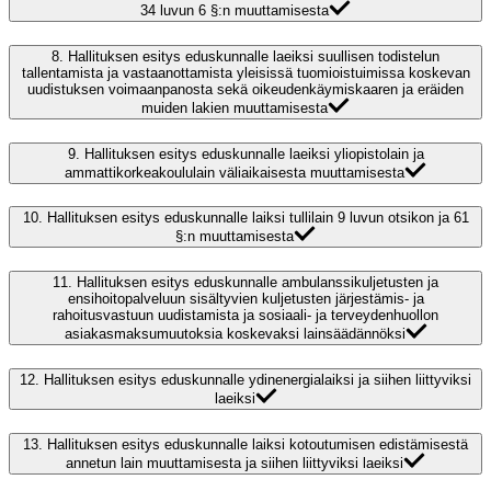
34 luvun 6 §:n muuttamisesta
8.
Hallituksen esitys eduskunnalle laeiksi suullisen todistelun
tallentamista ja vastaanottamista yleisissä tuomioistuimissa koskevan
uudistuksen voimaanpanosta sekä oikeudenkäymiskaaren ja eräiden
muiden lakien muuttamisesta
9.
Hallituksen esitys eduskunnalle laeiksi yliopistolain ja
ammattikorkeakoululain väliaikaisesta muuttamisesta
10.
Hallituksen esitys eduskunnalle laiksi tullilain 9 luvun otsikon ja 61
§:n muuttamisesta
11.
Hallituksen esitys eduskunnalle ambulanssikuljetusten ja
ensihoitopalveluun sisältyvien kuljetusten järjestämis- ja
rahoitusvastuun uudistamista ja sosiaali- ja terveydenhuollon
asiakasmaksumuutoksia koskevaksi lainsäädännöksi
12.
Hallituksen esitys eduskunnalle ydinenergialaiksi ja siihen liittyviksi
laeiksi
13.
Hallituksen esitys eduskunnalle laiksi kotoutumisen edistämisestä
annetun lain muuttamisesta ja siihen liittyviksi laeiksi