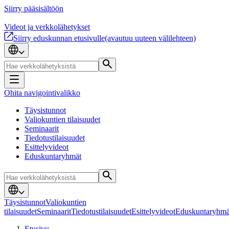
Siirry pääsisältöön
Videot ja verkkolähetykset
Siirry eduskunnan etusivulle
(avautuu uuteen välilehteen)
Ohita navigointivalikko
Täysistunnot
Valiokuntien tilaisuudet
Seminaarit
Tiedotustilaisuudet
Esittelyvideot
Eduskuntaryhmät
Täysistunnot
Valiokuntien
tilaisuudet
Seminaarit
Tiedotustilaisuudet
Esittelyvideot
Eduskuntaryhmä
Etusivu