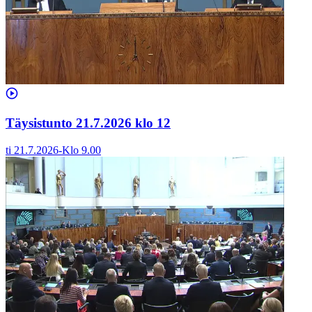
Täysistunto 21.7.2026 klo 12
ti 21.7.2026
-
Klo
9.00