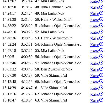
14.17:07
3:17:14
47
.
Mia
Laiho
/
kok
Katso
14.18:50
3:18:57
48
.
Juha
Hänninen
/
kok
Katso
14.24:17
3:24:24
49
.
Mia
Laiho
/
kok
Katso
14.31:38
3:31:46
50
.
Henrik
Wickström
/
r
Katso
14.38:22
3:38:29
51
.
Johanna
Ojala-Niemelä
/
sd
Katso
14.40:16
3:40:23
52
.
Mia
Laiho
/
kok
Katso
14.48:36
3:48:43
53
.
Henrik
Wickström
/
r
Katso
14.52:24
3:52:31
54
.
Johanna
Ojala-Niemelä
/
sd
Katso
14.57:18
3:57:25
55
.
Mia
Laiho
/
kok
Katso
15.00:51
4:00:59
56
.
Johanna
Ojala-Niemelä
/
sd
Katso
15.02:46
4:02:53
57
.
Johanna
Ojala-Niemelä
/
sd
Katso
15.03:32
4:03:40
58
.
Ben
Zyskowicz
/
kok
Katso
15.07:30
4:07:37
59
.
Ville
Skinnari
/
sd
Katso
15.12:48
4:12:56
60
.
Johanna
Ojala-Niemelä
/
sd
Katso
15.14:39
4:14:47
61
.
Ville
Skinnari
/
sd
Katso
15.17:16
4:17:23
62
.
Johanna
Ojala-Niemelä
/
sd
Katso
15.18:47
4:18:54
63
.
Ville
Skinnari
/
sd
Katso