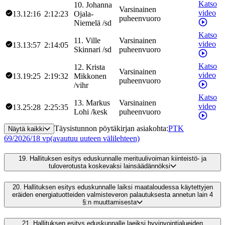
Katso
10
.
Johanna
Varsinainen
video
13.12:16
2:12:23
Ojala-
puheenvuoro
Niemelä
/
sd
Katso
11
.
Ville
Varsinainen
video
13.13:57
2:14:05
Skinnari
/
sd
puheenvuoro
Katso
12
.
Krista
Varsinainen
video
13.19:25
2:19:32
Mikkonen
puheenvuoro
/
vihr
Katso
13
.
Markus
Varsinainen
video
13.25:28
2:25:35
Lohi
/
kesk
puheenvuoro
Täysistunnon pöytäkirjan asiakohta
:
PTK
Näytä kaikki
69/2026/18 vp
(avautuu uuteen välilehteen)
19.
Hallituksen esitys eduskunnalle merituulivoiman kiinteistö- ja
tuloverotusta koskevaksi lainsäädännöksi
20.
Hallituksen esitys eduskunnalle laiksi maataloudessa käytettyjen
eräiden energiatuotteiden valmisteveron palautuksesta annetun lain 4
§:n muuttamisesta
21.
Hallituksen esitys eduskunnalle laeiksi hyvinvointialueiden