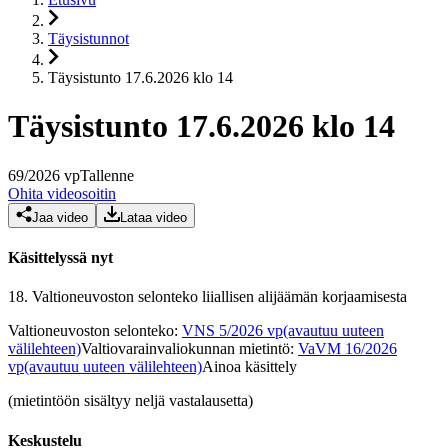
Täysistunnot
Täysistunto 17.6.2026 klo 14
Täysistunto 17.6.2026 klo 14
69
/
2026
vp
Tallenne
Ohita videosoitin
Jaa video
Lataa video
Käsittelyssä nyt
18.
Valtioneuvoston selonteko liiallisen alijäämän korjaamisesta
Valtioneuvoston selonteko
:
VNS 5/2026 vp
(avautuu uuteen
välilehteen)
Valtiovarainvaliokunnan mietintö
:
VaVM 16/2026
vp
(avautuu uuteen välilehteen)
Ainoa käsittely
(mietintöön sisältyy neljä vastalausetta)
Keskustelu