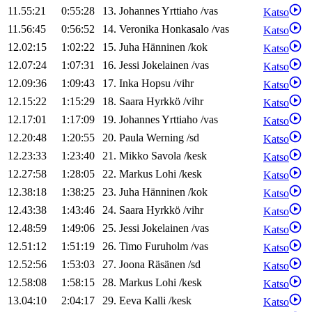
11.55:21
0:55:28
13
.
Johannes
Yrttiaho
/
vas
Katso
11.56:45
0:56:52
14
.
Veronika
Honkasalo
/
vas
Katso
12.02:15
1:02:22
15
.
Juha
Hänninen
/
kok
Katso
12.07:24
1:07:31
16
.
Jessi
Jokelainen
/
vas
Katso
12.09:36
1:09:43
17
.
Inka
Hopsu
/
vihr
Katso
12.15:22
1:15:29
18
.
Saara
Hyrkkö
/
vihr
Katso
12.17:01
1:17:09
19
.
Johannes
Yrttiaho
/
vas
Katso
12.20:48
1:20:55
20
.
Paula
Werning
/
sd
Katso
12.23:33
1:23:40
21
.
Mikko
Savola
/
kesk
Katso
12.27:58
1:28:05
22
.
Markus
Lohi
/
kesk
Katso
12.38:18
1:38:25
23
.
Juha
Hänninen
/
kok
Katso
12.43:38
1:43:46
24
.
Saara
Hyrkkö
/
vihr
Katso
12.48:59
1:49:06
25
.
Jessi
Jokelainen
/
vas
Katso
12.51:12
1:51:19
26
.
Timo
Furuholm
/
vas
Katso
12.52:56
1:53:03
27
.
Joona
Räsänen
/
sd
Katso
12.58:08
1:58:15
28
.
Markus
Lohi
/
kesk
Katso
13.04:10
2:04:17
29
.
Eeva
Kalli
/
kesk
Katso