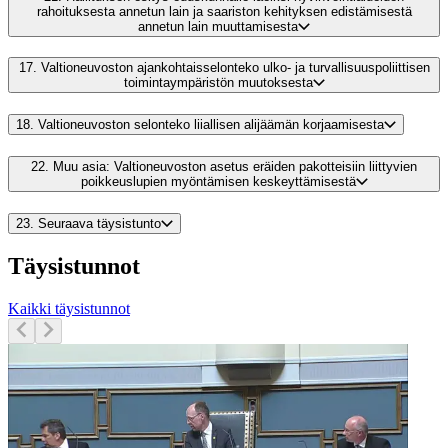
rahoituksesta annetun lain ja saariston kehityksen edistämisestä
annetun lain muuttamisesta
17.
Valtioneuvoston ajankohtaisselonteko ulko- ja turvallisuuspoliittisen
toimintaympäristön muutoksesta
18.
Valtioneuvoston selonteko liiallisen alijäämän korjaamisesta
22.
Muu asia: Valtioneuvoston asetus eräiden pakotteisiin liittyvien
poikkeuslupien myöntämisen keskeyttämisestä
23.
Seuraava täysistunto
Täysistunnot
Kaikki täysistunnot