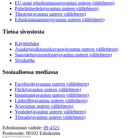
EU-asiat eduskunnassa
(avautuu uuteen välilehteen)
Puhelinluettelo
(avautuu uuteen välilehteen)
Tilastoja
(avautuu uuteen välilehteen)
Eduskuntasanasto
(avautuu uuteen välilehteen)
Tietoa sivustosta
Käyttöehdot
Asiakirjajulkisuuskuvaus
(avautuu uuteen välilehteen)
Saavutettavuusseloste
(avautuu uuteen välilehteen)
Sivukartta
Sosiaalisessa mediassa
Facebook
(avautuu uuteen välilehteen)
Flickr
(avautuu uuteen välilehteen)
Instagram
(avautuu uuteen välilehteen)
LinkedIn
(avautuu uuteen välilehteen)
X
(avautuu uuteen välilehteen)
Youtube
(avautuu uuteen välilehteen)
Threads
(avautuu uuteen välilehteen)
Eduskunnan vaihde:
09 4321
Postiosoite:
00102 Eduskunta