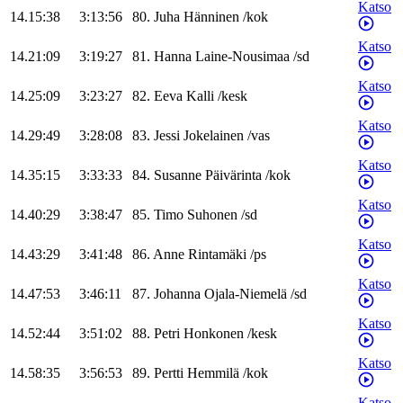
Katso
14.15:38
3:13:56
80
.
Juha
Hänninen
/
kok
Katso
14.21:09
3:19:27
81
.
Hanna
Laine-Nousimaa
/
sd
Katso
14.25:09
3:23:27
82
.
Eeva
Kalli
/
kesk
Katso
14.29:49
3:28:08
83
.
Jessi
Jokelainen
/
vas
Katso
14.35:15
3:33:33
84
.
Susanne
Päivärinta
/
kok
Katso
14.40:29
3:38:47
85
.
Timo
Suhonen
/
sd
Katso
14.43:29
3:41:48
86
.
Anne
Rintamäki
/
ps
Katso
14.47:53
3:46:11
87
.
Johanna
Ojala-Niemelä
/
sd
Katso
14.52:44
3:51:02
88
.
Petri
Honkonen
/
kesk
Katso
14.58:35
3:56:53
89
.
Pertti
Hemmilä
/
kok
Katso