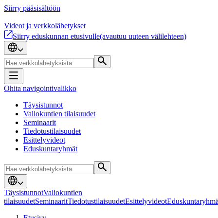
Siirry pääsisältöön
Videot ja verkkolähetykset
Siirry eduskunnan etusivulle
(avautuu uuteen välilehteen)
Ohita navigointivalikko
Täysistunnot
Valiokuntien tilaisuudet
Seminaarit
Tiedotustilaisuudet
Esittelyvideot
Eduskuntaryhmät
Täysistunnot
Valiokuntien
tilaisuudet
Seminaarit
Tiedotustilaisuudet
Esittelyvideot
Eduskuntaryhmä
Etusivu