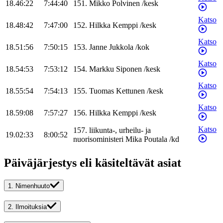
18.46:22
7:44:40
151
.
Mikko
Polvinen
/
kesk
Katso
18.48:42
7:47:00
152
.
Hilkka
Kemppi
/
kesk
Katso
18.51:56
7:50:15
153
.
Janne
Jukkola
/
kok
Katso
18.54:53
7:53:12
154
.
Markku
Siponen
/
kesk
Katso
18.55:54
7:54:13
155
.
Tuomas
Kettunen
/
kesk
Katso
18.59:08
7:57:27
156
.
Hilkka
Kemppi
/
kesk
Katso
157
.
liikunta-, urheilu- ja
19.02:33
8:00:52
nuorisoministeri
Mika
Poutala
/
kd
Päiväjärjestys eli käsiteltävät asiat
1.
Nimenhuuto
2.
Ilmoituksia