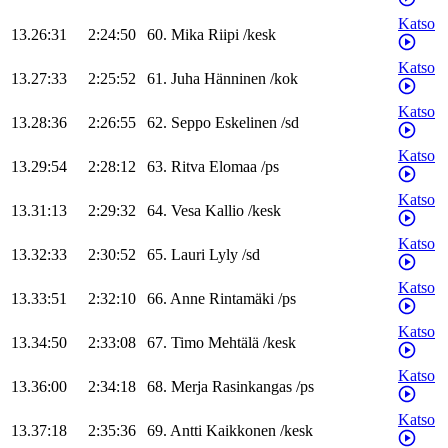
Katso
13.26:31
2:24:50
60
.
Mika
Riipi
/
kesk
Katso
13.27:33
2:25:52
61
.
Juha
Hänninen
/
kok
Katso
13.28:36
2:26:55
62
.
Seppo
Eskelinen
/
sd
Katso
13.29:54
2:28:12
63
.
Ritva
Elomaa
/
ps
Katso
13.31:13
2:29:32
64
.
Vesa
Kallio
/
kesk
Katso
13.32:33
2:30:52
65
.
Lauri
Lyly
/
sd
Katso
13.33:51
2:32:10
66
.
Anne
Rintamäki
/
ps
Katso
13.34:50
2:33:08
67
.
Timo
Mehtälä
/
kesk
Katso
13.36:00
2:34:18
68
.
Merja
Rasinkangas
/
ps
Katso
13.37:18
2:35:36
69
.
Antti
Kaikkonen
/
kesk