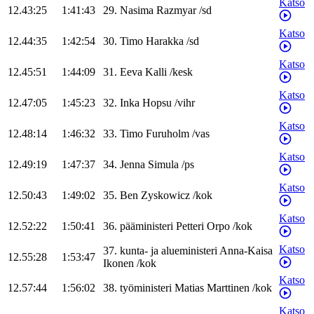
Katso
12.43:25
1:41:43
29
.
Nasima
Razmyar
/
sd
Katso
12.44:35
1:42:54
30
.
Timo
Harakka
/
sd
Katso
12.45:51
1:44:09
31
.
Eeva
Kalli
/
kesk
Katso
12.47:05
1:45:23
32
.
Inka
Hopsu
/
vihr
Katso
12.48:14
1:46:32
33
.
Timo
Furuholm
/
vas
Katso
12.49:19
1:47:37
34
.
Jenna
Simula
/
ps
Katso
12.50:43
1:49:02
35
.
Ben
Zyskowicz
/
kok
Katso
12.52:22
1:50:41
36
.
pääministeri
Petteri
Orpo
/
kok
Katso
37
.
kunta- ja alueministeri
Anna-Kaisa
12.55:28
1:53:47
Ikonen
/
kok
Katso
12.57:44
1:56:02
38
.
työministeri
Matias
Marttinen
/
kok
Katso