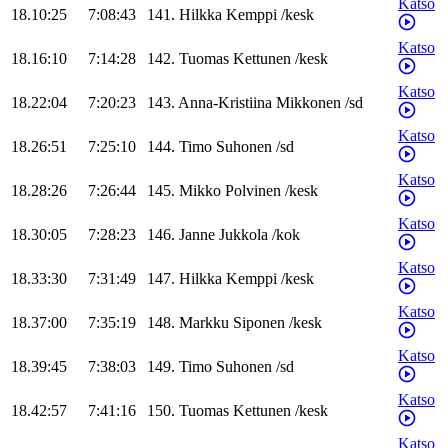
Katso
18.10:25
7:08:43
141
.
Hilkka
Kemppi
/
kesk
Katso
18.16:10
7:14:28
142
.
Tuomas
Kettunen
/
kesk
Katso
18.22:04
7:20:23
143
.
Anna-Kristiina
Mikkonen
/
sd
Katso
18.26:51
7:25:10
144
.
Timo
Suhonen
/
sd
Katso
18.28:26
7:26:44
145
.
Mikko
Polvinen
/
kesk
Katso
18.30:05
7:28:23
146
.
Janne
Jukkola
/
kok
Katso
18.33:30
7:31:49
147
.
Hilkka
Kemppi
/
kesk
Katso
18.37:00
7:35:19
148
.
Markku
Siponen
/
kesk
Katso
18.39:45
7:38:03
149
.
Timo
Suhonen
/
sd
Katso
18.42:57
7:41:16
150
.
Tuomas
Kettunen
/
kesk
Katso