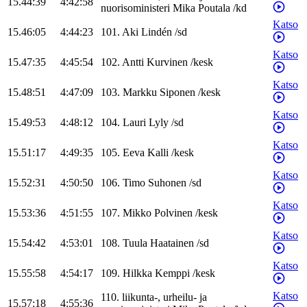
15.44:39
4:42:58
nuorisoministeri
Mika
Poutala
/
kd
Katso
15.46:05
4:44:23
101
.
Aki
Lindén
/
sd
Katso
15.47:35
4:45:54
102
.
Antti
Kurvinen
/
kesk
Katso
15.48:51
4:47:09
103
.
Markku
Siponen
/
kesk
Katso
15.49:53
4:48:12
104
.
Lauri
Lyly
/
sd
Katso
15.51:17
4:49:35
105
.
Eeva
Kalli
/
kesk
Katso
15.52:31
4:50:50
106
.
Timo
Suhonen
/
sd
Katso
15.53:36
4:51:55
107
.
Mikko
Polvinen
/
kesk
Katso
15.54:42
4:53:01
108
.
Tuula
Haatainen
/
sd
Katso
15.55:58
4:54:17
109
.
Hilkka
Kemppi
/
kesk
Katso
110
.
liikunta-, urheilu- ja
15.57:18
4:55:36