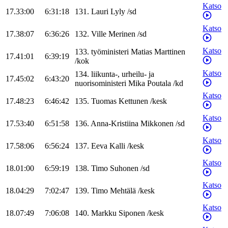
Katso
17.33:00
6:31:18
131
.
Lauri
Lyly
/
sd
Katso
17.38:07
6:36:26
132
.
Ville
Merinen
/
sd
Katso
133
.
työministeri
Matias
Marttinen
17.41:01
6:39:19
/
kok
Katso
134
.
liikunta-, urheilu- ja
17.45:02
6:43:20
nuorisoministeri
Mika
Poutala
/
kd
Katso
17.48:23
6:46:42
135
.
Tuomas
Kettunen
/
kesk
Katso
17.53:40
6:51:58
136
.
Anna-Kristiina
Mikkonen
/
sd
Katso
17.58:06
6:56:24
137
.
Eeva
Kalli
/
kesk
Katso
18.01:00
6:59:19
138
.
Timo
Suhonen
/
sd
Katso
18.04:29
7:02:47
139
.
Timo
Mehtälä
/
kesk
Katso
18.07:49
7:06:08
140
.
Markku
Siponen
/
kesk