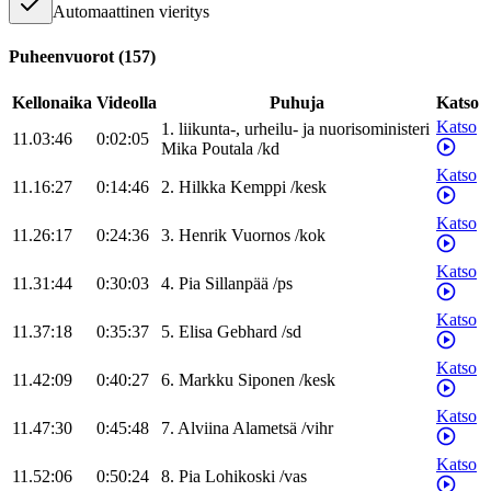
Automaattinen vieritys
Puheenvuorot
(
157
)
Kellonaika
Videolla
Puhuja
Katso
Katso
1
.
liikunta-, urheilu- ja nuorisoministeri
11.03:46
0:02:05
Mika
Poutala
/
kd
Katso
11.16:27
0:14:46
2
.
Hilkka
Kemppi
/
kesk
Katso
11.26:17
0:24:36
3
.
Henrik
Vuornos
/
kok
Katso
11.31:44
0:30:03
4
.
Pia
Sillanpää
/
ps
Katso
11.37:18
0:35:37
5
.
Elisa
Gebhard
/
sd
Katso
11.42:09
0:40:27
6
.
Markku
Siponen
/
kesk
Katso
11.47:30
0:45:48
7
.
Alviina
Alametsä
/
vihr
Katso
11.52:06
0:50:24
8
.
Pia
Lohikoski
/
vas