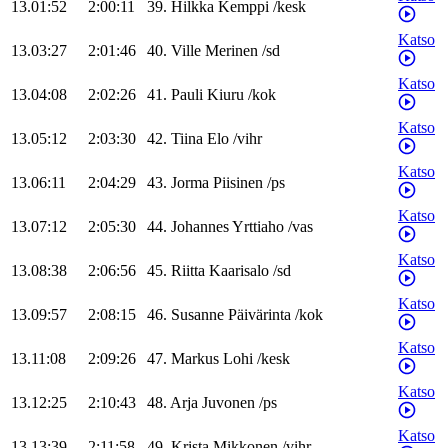
13.01:52
2:00:11
39
.
Hilkka
Kemppi
/
kesk
Katso
13.03:27
2:01:46
40
.
Ville
Merinen
/
sd
Katso
13.04:08
2:02:26
41
.
Pauli
Kiuru
/
kok
Katso
13.05:12
2:03:30
42
.
Tiina
Elo
/
vihr
Katso
13.06:11
2:04:29
43
.
Jorma
Piisinen
/
ps
Katso
13.07:12
2:05:30
44
.
Johannes
Yrttiaho
/
vas
Katso
13.08:38
2:06:56
45
.
Riitta
Kaarisalo
/
sd
Katso
13.09:57
2:08:15
46
.
Susanne
Päivärinta
/
kok
Katso
13.11:08
2:09:26
47
.
Markus
Lohi
/
kesk
Katso
13.12:25
2:10:43
48
.
Arja
Juvonen
/
ps
Katso
13.13:39
2:11:58
49
.
Krista
Mikkonen
/
vihr