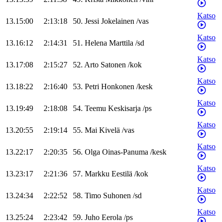
Katso
13.15:00
2:13:18
50
.
Jessi
Jokelainen
/
vas
Katso
13.16:12
2:14:31
51
.
Helena
Marttila
/
sd
Katso
13.17:08
2:15:27
52
.
Arto
Satonen
/
kok
Katso
13.18:22
2:16:40
53
.
Petri
Honkonen
/
kesk
Katso
13.19:49
2:18:08
54
.
Teemu
Keskisarja
/
ps
Katso
13.20:55
2:19:14
55
.
Mai
Kivelä
/
vas
Katso
13.22:17
2:20:35
56
.
Olga
Oinas-Panuma
/
kesk
Katso
13.23:17
2:21:36
57
.
Markku
Eestilä
/
kok
Katso
13.24:34
2:22:52
58
.
Timo
Suhonen
/
sd
Katso
13.25:24
2:23:42
59
.
Juho
Eerola
/
ps