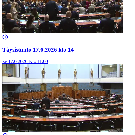
Täysistunto 17.6.2026 klo 14
ke 17.6.2026
-
Klo
11.00