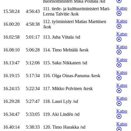
nuorisoministeri
Mika
Poutala
/
kd
Katso
111
.
tiede- ja kulttuuriministeri
Mari-
15.58:24
4:56:43
Leena
Talvitie
/
kok
Katso
112
.
työministeri
Matias
Marttinen
16.00:20
4:58:38
/
kok
Katso
16.02:58
5:01:17
113
.
Juha
Viitala
/
sd
Katso
16.08:10
5:06:28
114
.
Timo
Mehtälä
/
kesk
Katso
16.13:47
5:12:06
115
.
Saku
Nikkanen
/
sd
Katso
16.19:15
5:17:34
116
.
Olga
Oinas-Panuma
/
kesk
Katso
16.24:15
5:22:34
117
.
Mikko
Polvinen
/
kesk
Katso
16.29:28
5:27:47
118
.
Lauri
Lyly
/
sd
Katso
16.34:47
5:33:05
119
.
Aki
Lindén
/
sd
Katso
16.40:14
5:38:33
120
.
Timo
Harakka
/
sd