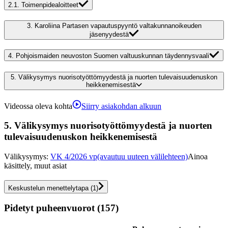
2.1.
Toimenpidealoitteet
3.
Karoliina Partasen vapautuspyyntö valtakunnanoikeuden
jäsenyydestä
4.
Pohjoismaiden neuvoston Suomen valtuuskunnan täydennysvaali
5.
Välikysymys nuorisotyöttömyydestä ja nuorten tulevaisuudenuskon
heikkenemisestä
Videossa oleva kohta
Siirry asiakohdan alkuun
5.
Välikysymys nuorisotyöttömyydestä ja nuorten
tulevaisuudenuskon heikkenemisestä
Välikysymys
:
VK 4/2026 vp
(avautuu uuteen välilehteen)
Ainoa
käsittely, muut asiat
Keskustelun menettelytapa
(
1
)
Pidetyt puheenvuorot (157)