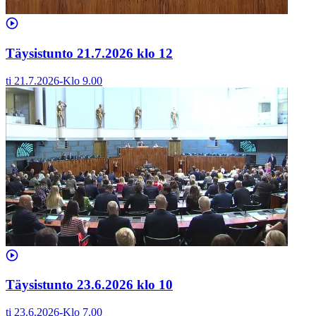
Täysistunto 21.7.2026 klo 12
ti 21.7.2026
-
Klo
9.00
Täysistunto 23.6.2026 klo 10
ti 23.6.2026
-
Klo
7.00