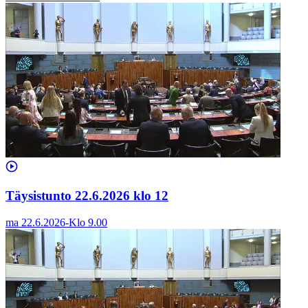
Täysistunto 22.6.2026 klo 12
ma 22.6.2026
-
Klo
9.00