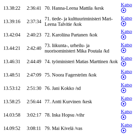
Katso
13.38:22
2:36:41
70
.
Hanna-Leena
Mattila
/
kesk
Katso
71
.
tiede- ja kulttuuriministeri
Mari-
13.39:16
2:37:34
Leena
Talvitie
/
kok
Katso
13.42:04
2:40:23
72
.
Karoliina
Partanen
/
kok
Katso
73
.
liikunta-, urheilu- ja
13.44:21
2:42:40
nuorisoministeri
Mika
Poutala
/
kd
Katso
13.46:31
2:44:49
74
.
työministeri
Matias
Marttinen
/
kok
Katso
13.48:51
2:47:09
75
.
Noora
Fagerström
/
kok
Katso
13.53:12
2:51:30
76
.
Jani
Kokko
/
sd
Katso
13.58:25
2:56:44
77
.
Antti
Kurvinen
/
kesk
Katso
14.03:58
3:02:17
78
.
Inka
Hopsu
/
vihr
Katso
14.09:52
3:08:11
79
.
Mai
Kivelä
/
vas