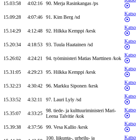
15.03:58
4:02:16
90
.
Merja
Rasinkangas
/
ps
Katso
15.09:28
4:07:46
91
.
Kim
Berg
/
sd
Katso
15.14:29
4:12:48
92
.
Hilkka
Kemppi
/
kesk
Katso
15.20:34
4:18:53
93
.
Tuula
Haatainen
/
sd
Katso
15.26:02
4:24:21
94
.
työministeri
Matias
Marttinen
/
kok
Katso
15.31:05
4:29:23
95
.
Hilkka
Kemppi
/
kesk
Katso
15.32:23
4:30:42
96
.
Markku
Siponen
/
kesk
Katso
15.33:52
4:32:11
97
.
Lauri
Lyly
/
sd
Katso
98
.
tiede- ja kulttuuriministeri
Mari-
15.35:07
4:33:25
Leena
Talvitie
/
kok
Katso
15.39:38
4:37:56
99
.
Vesa
Kallio
/
kesk
Katso
100
.
liikunta-, urheilu- ja