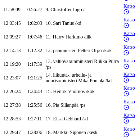
Katso
11.58:09
0:56:27
9
.
Christoffer
Ingo
/
r
Katso
12.03:45
1:02:03
10
.
Sari
Tanus
/
kd
Katso
12.09:27
1:07:46
11
.
Harry
Harkimo
/
liik
Katso
12.14:13
1:12:32
12
.
pääministeri
Petteri
Orpo
/
kok
Katso
13
.
valtiovarainministeri
Riikka
Purra
12.19:20
1:17:39
/
ps
Katso
14
.
liikunta-, urheilu- ja
12.23:07
1:21:25
nuorisoministeri
Mika
Poutala
/
kd
Katso
12.26:24
1:24:43
15
.
Henrik
Vuornos
/
kok
Katso
12.27:38
1:25:56
16
.
Pia
Sillanpää
/
ps
Katso
12.28:53
1:27:11
17
.
Elisa
Gebhard
/
sd
Katso
12.29:47
1:28:06
18
.
Markku
Siponen
/
kesk