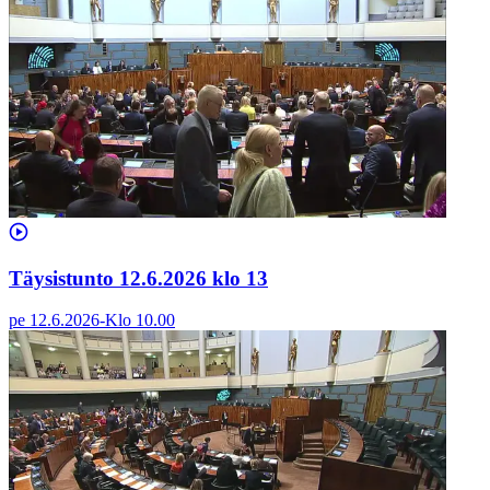
Täysistunto 12.6.2026 klo 13
pe 12.6.2026
-
Klo
10.00