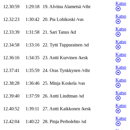
Katso
12.30:59
1:29:18
19
.
Alviina
Alametsä
/
vihr
Katso
12.32:23
1:30:42
20
.
Pia
Lohikoski
/
vas
Katso
12.33:39
1:31:58
21
.
Sari
Tanus
/
kd
Katso
12.34:58
1:33:16
22
.
Tytti
Tuppurainen
/
sd
Katso
12.36:16
1:34:35
23
.
Antti
Kurvinen
/
kesk
Katso
12.37:41
1:35:59
24
.
Oras
Tynkkynen
/
vihr
Katso
12.38:28
1:36:46
25
.
Minja
Koskela
/
vas
Katso
12.39:40
1:37:59
26
.
Antti
Lindtman
/
sd
Katso
12.40:52
1:39:11
27
.
Antti
Kaikkonen
/
kesk
Katso
12.42:04
1:40:22
28
.
Pinja
Perholehto
/
sd