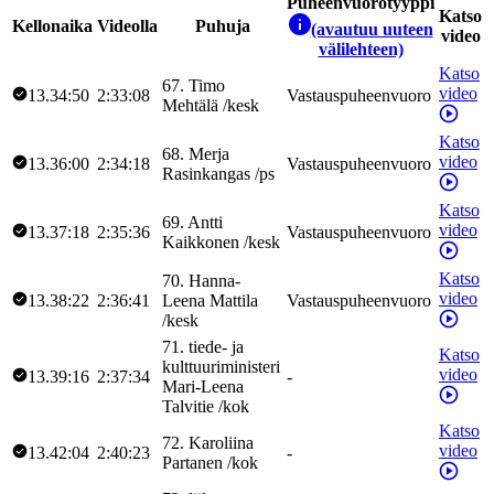
Puheenvuorotyyppi
Katso
Kellonaika
Videolla
Puhuja
(avautuu uuteen
video
välilehteen)
Katso
67
.
Timo
video
13.34:50
2:33:08
Vastauspuheenvuoro
Mehtälä
/
kesk
Katso
68
.
Merja
video
13.36:00
2:34:18
Vastauspuheenvuoro
Rasinkangas
/
ps
Katso
69
.
Antti
video
13.37:18
2:35:36
Vastauspuheenvuoro
Kaikkonen
/
kesk
Katso
70
.
Hanna-
video
13.38:22
2:36:41
Leena
Mattila
Vastauspuheenvuoro
/
kesk
71
.
tiede- ja
Katso
kulttuuriministeri
video
13.39:16
2:37:34
-
Mari-Leena
Talvitie
/
kok
Katso
72
.
Karoliina
video
13.42:04
2:40:23
-
Partanen
/
kok