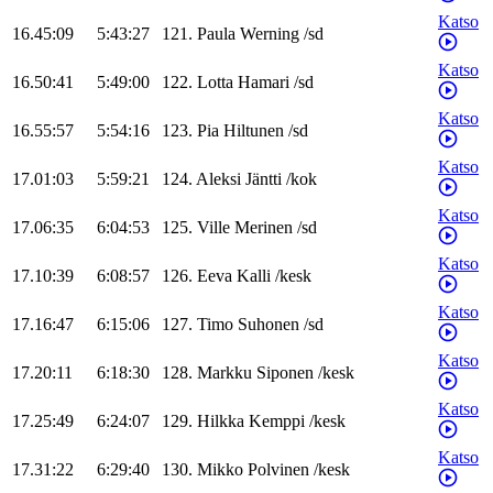
Katso
16.45:09
5:43:27
121
.
Paula
Werning
/
sd
Katso
16.50:41
5:49:00
122
.
Lotta
Hamari
/
sd
Katso
16.55:57
5:54:16
123
.
Pia
Hiltunen
/
sd
Katso
17.01:03
5:59:21
124
.
Aleksi
Jäntti
/
kok
Katso
17.06:35
6:04:53
125
.
Ville
Merinen
/
sd
Katso
17.10:39
6:08:57
126
.
Eeva
Kalli
/
kesk
Katso
17.16:47
6:15:06
127
.
Timo
Suhonen
/
sd
Katso
17.20:11
6:18:30
128
.
Markku
Siponen
/
kesk
Katso
17.25:49
6:24:07
129
.
Hilkka
Kemppi
/
kesk
Katso
17.31:22
6:29:40
130
.
Mikko
Polvinen
/
kesk