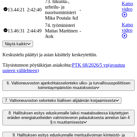
73
.
liikunta-,
Katso
urheilu- ja
video
13.44:21
2:42:40
-
nuorisoministeri
Mika
Poutala
/
kd
Katso
74
.
työministeri
video
13.46:31
2:44:49
Matias
Marttinen
-
/
kok
Näytä kaikki
Keskustelu päättyi ja asian käsittely keskeytettiin.
Täysistunnon pöytäkirjan asiakohta
:
PTK 68/2026/5 vp
(avautuu
uuteen välilehteen)
6.
Valtioneuvoston ajankohtaisselonteko ulko- ja turvallisuuspoliittisen
toimintaympäristön muutoksesta
7.
Valtioneuvoston selonteko liiallisen alijäämän korjaamisesta
8.
Hallituksen esitys eduskunnalle laiksi maataloudessa käytettyjen
eräiden energiatuotteiden valmisteveron palautuksesta annetun lain 4
§:n muuttamisesta
9.
Hallituksen esitys eduskunnalle merituulivoiman kiinteistö- ja