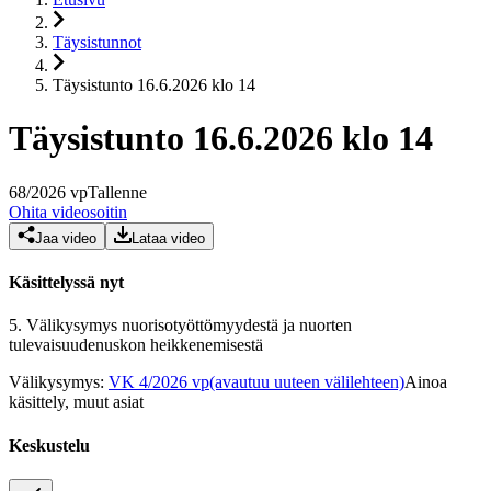
Täysistunnot
Täysistunto 16.6.2026 klo 14
Täysistunto 16.6.2026 klo 14
68
/
2026
vp
Tallenne
Ohita videosoitin
Jaa video
Lataa video
Käsittelyssä nyt
5.
Välikysymys nuorisotyöttömyydestä ja nuorten
tulevaisuudenuskon heikkenemisestä
Välikysymys
:
VK 4/2026 vp
(avautuu uuteen välilehteen)
Ainoa
käsittely, muut asiat
Keskustelu