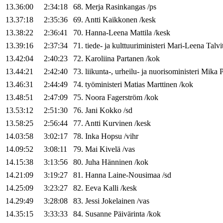
13.36:00
2:34:18
68
.
Merja
Rasinkangas
/
ps
13.37:18
2:35:36
69
.
Antti
Kaikkonen
/
kesk
13.38:22
2:36:41
70
.
Hanna-Leena
Mattila
/
kesk
13.39:16
2:37:34
71
.
tiede- ja kulttuuriministeri
Mari-Leena
Talvi
13.42:04
2:40:23
72
.
Karoliina
Partanen
/
kok
13.44:21
2:42:40
73
.
liikunta-, urheilu- ja nuorisoministeri
Mika
P
13.46:31
2:44:49
74
.
työministeri
Matias
Marttinen
/
kok
13.48:51
2:47:09
75
.
Noora
Fagerström
/
kok
13.53:12
2:51:30
76
.
Jani
Kokko
/
sd
13.58:25
2:56:44
77
.
Antti
Kurvinen
/
kesk
14.03:58
3:02:17
78
.
Inka
Hopsu
/
vihr
14.09:52
3:08:11
79
.
Mai
Kivelä
/
vas
14.15:38
3:13:56
80
.
Juha
Hänninen
/
kok
14.21:09
3:19:27
81
.
Hanna
Laine-Nousimaa
/
sd
14.25:09
3:23:27
82
.
Eeva
Kalli
/
kesk
14.29:49
3:28:08
83
.
Jessi
Jokelainen
/
vas
14.35:15
3:33:33
84
.
Susanne
Päivärinta
/
kok