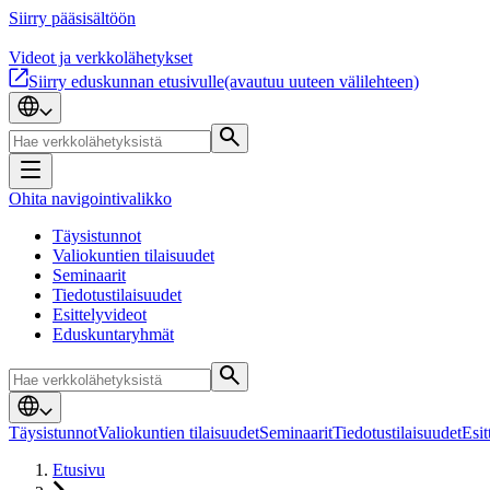
Siirry pääsisältöön
Videot ja verkkolähetykset
Siirry eduskunnan etusivulle
(avautuu uuteen välilehteen)
Ohita navigointivalikko
Täysistunnot
Valiokuntien tilaisuudet
Seminaarit
Tiedotustilaisuudet
Esittelyvideot
Eduskuntaryhmät
Täysistunnot
Valiokuntien tilaisuudet
Seminaarit
Tiedotustilaisuudet
Esit
Etusivu