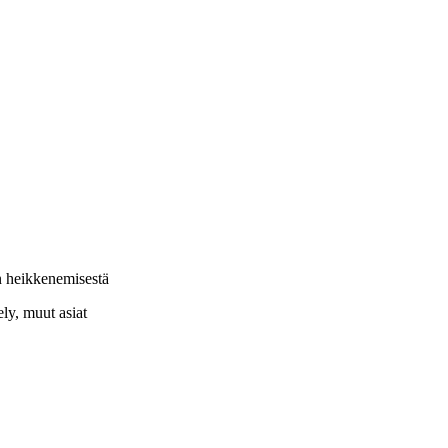
n heikkenemisestä
ely, muut asiat