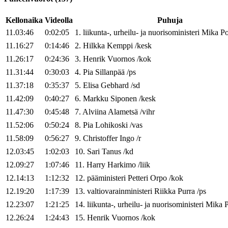
Kellonaika
Videolla
Puhuja
11.03:46
0:02:05
1
.
liikunta-, urheilu- ja nuorisoministeri
Mika
Po
11.16:27
0:14:46
2
.
Hilkka
Kemppi
/
kesk
11.26:17
0:24:36
3
.
Henrik
Vuornos
/
kok
11.31:44
0:30:03
4
.
Pia
Sillanpää
/
ps
11.37:18
0:35:37
5
.
Elisa
Gebhard
/
sd
11.42:09
0:40:27
6
.
Markku
Siponen
/
kesk
11.47:30
0:45:48
7
.
Alviina
Alametsä
/
vihr
11.52:06
0:50:24
8
.
Pia
Lohikoski
/
vas
11.58:09
0:56:27
9
.
Christoffer
Ingo
/
r
12.03:45
1:02:03
10
.
Sari
Tanus
/
kd
12.09:27
1:07:46
11
.
Harry
Harkimo
/
liik
12.14:13
1:12:32
12
.
pääministeri
Petteri
Orpo
/
kok
12.19:20
1:17:39
13
.
valtiovarainministeri
Riikka
Purra
/
ps
12.23:07
1:21:25
14
.
liikunta-, urheilu- ja nuorisoministeri
Mika
P
12.26:24
1:24:43
15
.
Henrik
Vuornos
/
kok