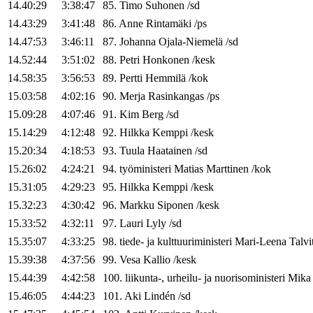
14.40:29
3:38:47
85
.
Timo
Suhonen
/
sd
14.43:29
3:41:48
86
.
Anne
Rintamäki
/
ps
14.47:53
3:46:11
87
.
Johanna
Ojala-Niemelä
/
sd
14.52:44
3:51:02
88
.
Petri
Honkonen
/
kesk
14.58:35
3:56:53
89
.
Pertti
Hemmilä
/
kok
15.03:58
4:02:16
90
.
Merja
Rasinkangas
/
ps
15.09:28
4:07:46
91
.
Kim
Berg
/
sd
15.14:29
4:12:48
92
.
Hilkka
Kemppi
/
kesk
15.20:34
4:18:53
93
.
Tuula
Haatainen
/
sd
15.26:02
4:24:21
94
.
työministeri
Matias
Marttinen
/
kok
15.31:05
4:29:23
95
.
Hilkka
Kemppi
/
kesk
15.32:23
4:30:42
96
.
Markku
Siponen
/
kesk
15.33:52
4:32:11
97
.
Lauri
Lyly
/
sd
15.35:07
4:33:25
98
.
tiede- ja kulttuuriministeri
Mari-Leena
Talvi
15.39:38
4:37:56
99
.
Vesa
Kallio
/
kesk
15.44:39
4:42:58
100
.
liikunta-, urheilu- ja nuorisoministeri
Mika
15.46:05
4:44:23
101
.
Aki
Lindén
/
sd