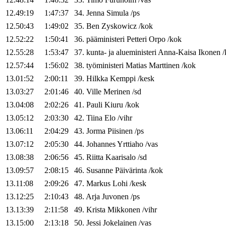
12.49:19
1:47:37
34
.
Jenna
Simula
/
ps
12.50:43
1:49:02
35
.
Ben
Zyskowicz
/
kok
12.52:22
1:50:41
36
.
pääministeri
Petteri
Orpo
/
kok
12.55:28
1:53:47
37
.
kunta- ja alueministeri
Anna-Kaisa
Ikonen
/
12.57:44
1:56:02
38
.
työministeri
Matias
Marttinen
/
kok
13.01:52
2:00:11
39
.
Hilkka
Kemppi
/
kesk
13.03:27
2:01:46
40
.
Ville
Merinen
/
sd
13.04:08
2:02:26
41
.
Pauli
Kiuru
/
kok
13.05:12
2:03:30
42
.
Tiina
Elo
/
vihr
13.06:11
2:04:29
43
.
Jorma
Piisinen
/
ps
13.07:12
2:05:30
44
.
Johannes
Yrttiaho
/
vas
13.08:38
2:06:56
45
.
Riitta
Kaarisalo
/
sd
13.09:57
2:08:15
46
.
Susanne
Päivärinta
/
kok
13.11:08
2:09:26
47
.
Markus
Lohi
/
kesk
13.12:25
2:10:43
48
.
Arja
Juvonen
/
ps
13.13:39
2:11:58
49
.
Krista
Mikkonen
/
vihr
13.15:00
2:13:18
50
.
Jessi
Jokelainen
/
vas