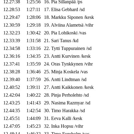
12.27:38
1:25:56
16
.
Pia
Sillanpää
/
ps
12.28:53
1:27:11
17
.
Elisa
Gebhard
/
sd
12.29:47
1:28:06
18
.
Markku
Siponen
/
kesk
12.30:59
1:29:18
19
.
Alviina
Alametsä
/
vihr
12.32:23
1:30:42
20
.
Pia
Lohikoski
/
vas
12.33:39
1:31:58
21
.
Sari
Tanus
/
kd
12.34:58
1:33:16
22
.
Tytti
Tuppurainen
/
sd
12.36:16
1:34:35
23
.
Antti
Kurvinen
/
kesk
12.37:41
1:35:59
24
.
Oras
Tynkkynen
/
vihr
12.38:28
1:36:46
25
.
Minja
Koskela
/
vas
12.39:40
1:37:59
26
.
Antti
Lindtman
/
sd
12.40:52
1:39:11
27
.
Antti
Kaikkonen
/
kesk
12.42:04
1:40:22
28
.
Pinja
Perholehto
/
sd
12.43:25
1:41:43
29
.
Nasima
Razmyar
/
sd
12.44:35
1:42:54
30
.
Timo
Harakka
/
sd
12.45:51
1:44:09
31
.
Eeva
Kalli
/
kesk
12.47:05
1:45:23
32
.
Inka
Hopsu
/
vihr
12.48:14
1:46:32
33
.
Timo
Furuholm
/
vas