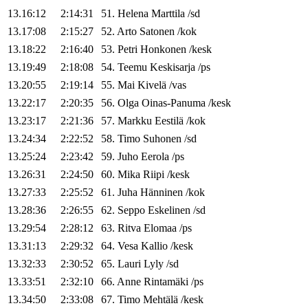
13.16:12
2:14:31
51
.
Helena
Marttila
/
sd
13.17:08
2:15:27
52
.
Arto
Satonen
/
kok
13.18:22
2:16:40
53
.
Petri
Honkonen
/
kesk
13.19:49
2:18:08
54
.
Teemu
Keskisarja
/
ps
13.20:55
2:19:14
55
.
Mai
Kivelä
/
vas
13.22:17
2:20:35
56
.
Olga
Oinas-Panuma
/
kesk
13.23:17
2:21:36
57
.
Markku
Eestilä
/
kok
13.24:34
2:22:52
58
.
Timo
Suhonen
/
sd
13.25:24
2:23:42
59
.
Juho
Eerola
/
ps
13.26:31
2:24:50
60
.
Mika
Riipi
/
kesk
13.27:33
2:25:52
61
.
Juha
Hänninen
/
kok
13.28:36
2:26:55
62
.
Seppo
Eskelinen
/
sd
13.29:54
2:28:12
63
.
Ritva
Elomaa
/
ps
13.31:13
2:29:32
64
.
Vesa
Kallio
/
kesk
13.32:33
2:30:52
65
.
Lauri
Lyly
/
sd
13.33:51
2:32:10
66
.
Anne
Rintamäki
/
ps
13.34:50
2:33:08
67
.
Timo
Mehtälä
/
kesk