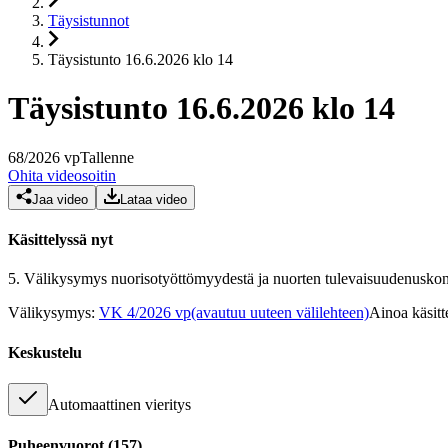
Täysistunnot
Täysistunto 16.6.2026 klo 14
Täysistunto 16.6.2026 klo 14
68
/
2026
vp
Tallenne
Ohita videosoitin
Jaa video
Lataa video
Käsittelyssä nyt
5.
Välikysymys nuorisotyöttömyydestä ja nuorten tulevaisuudenusko
Välikysymys
:
VK 4/2026 vp
(avautuu uuteen välilehteen)
Ainoa käsitt
Keskustelu
Automaattinen vieritys
Puheenvuorot
(
157
)