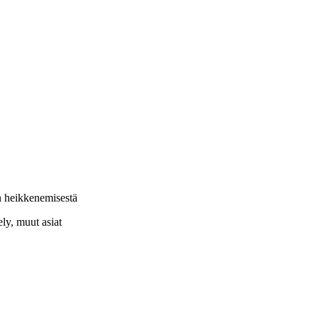
n heikkenemisestä
ely, muut asiat