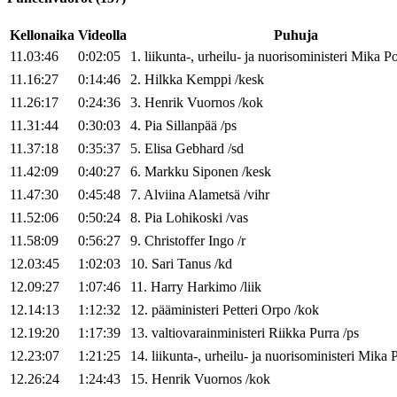
Kellonaika
Videolla
Puhuja
11.03:46
0:02:05
1
.
liikunta-, urheilu- ja nuorisoministeri
Mika
Po
11.16:27
0:14:46
2
.
Hilkka
Kemppi
/
kesk
11.26:17
0:24:36
3
.
Henrik
Vuornos
/
kok
11.31:44
0:30:03
4
.
Pia
Sillanpää
/
ps
11.37:18
0:35:37
5
.
Elisa
Gebhard
/
sd
11.42:09
0:40:27
6
.
Markku
Siponen
/
kesk
11.47:30
0:45:48
7
.
Alviina
Alametsä
/
vihr
11.52:06
0:50:24
8
.
Pia
Lohikoski
/
vas
11.58:09
0:56:27
9
.
Christoffer
Ingo
/
r
12.03:45
1:02:03
10
.
Sari
Tanus
/
kd
12.09:27
1:07:46
11
.
Harry
Harkimo
/
liik
12.14:13
1:12:32
12
.
pääministeri
Petteri
Orpo
/
kok
12.19:20
1:17:39
13
.
valtiovarainministeri
Riikka
Purra
/
ps
12.23:07
1:21:25
14
.
liikunta-, urheilu- ja nuorisoministeri
Mika
P
12.26:24
1:24:43
15
.
Henrik
Vuornos
/
kok