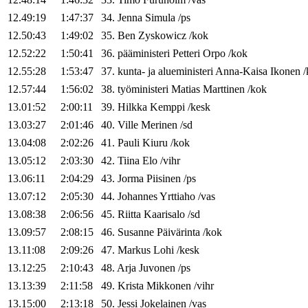
12.49:19
1:47:37
34
.
Jenna
Simula
/
ps
12.50:43
1:49:02
35
.
Ben
Zyskowicz
/
kok
12.52:22
1:50:41
36
.
pääministeri
Petteri
Orpo
/
kok
12.55:28
1:53:47
37
.
kunta- ja alueministeri
Anna-Kaisa
Ikonen
/
12.57:44
1:56:02
38
.
työministeri
Matias
Marttinen
/
kok
13.01:52
2:00:11
39
.
Hilkka
Kemppi
/
kesk
13.03:27
2:01:46
40
.
Ville
Merinen
/
sd
13.04:08
2:02:26
41
.
Pauli
Kiuru
/
kok
13.05:12
2:03:30
42
.
Tiina
Elo
/
vihr
13.06:11
2:04:29
43
.
Jorma
Piisinen
/
ps
13.07:12
2:05:30
44
.
Johannes
Yrttiaho
/
vas
13.08:38
2:06:56
45
.
Riitta
Kaarisalo
/
sd
13.09:57
2:08:15
46
.
Susanne
Päivärinta
/
kok
13.11:08
2:09:26
47
.
Markus
Lohi
/
kesk
13.12:25
2:10:43
48
.
Arja
Juvonen
/
ps
13.13:39
2:11:58
49
.
Krista
Mikkonen
/
vihr
13.15:00
2:13:18
50
.
Jessi
Jokelainen
/
vas