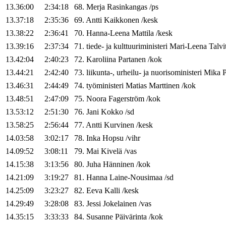
13.36:00
2:34:18
68
.
Merja
Rasinkangas
/
ps
13.37:18
2:35:36
69
.
Antti
Kaikkonen
/
kesk
13.38:22
2:36:41
70
.
Hanna-Leena
Mattila
/
kesk
13.39:16
2:37:34
71
.
tiede- ja kulttuuriministeri
Mari-Leena
Talvi
13.42:04
2:40:23
72
.
Karoliina
Partanen
/
kok
13.44:21
2:42:40
73
.
liikunta-, urheilu- ja nuorisoministeri
Mika
P
13.46:31
2:44:49
74
.
työministeri
Matias
Marttinen
/
kok
13.48:51
2:47:09
75
.
Noora
Fagerström
/
kok
13.53:12
2:51:30
76
.
Jani
Kokko
/
sd
13.58:25
2:56:44
77
.
Antti
Kurvinen
/
kesk
14.03:58
3:02:17
78
.
Inka
Hopsu
/
vihr
14.09:52
3:08:11
79
.
Mai
Kivelä
/
vas
14.15:38
3:13:56
80
.
Juha
Hänninen
/
kok
14.21:09
3:19:27
81
.
Hanna
Laine-Nousimaa
/
sd
14.25:09
3:23:27
82
.
Eeva
Kalli
/
kesk
14.29:49
3:28:08
83
.
Jessi
Jokelainen
/
vas
14.35:15
3:33:33
84
.
Susanne
Päivärinta
/
kok