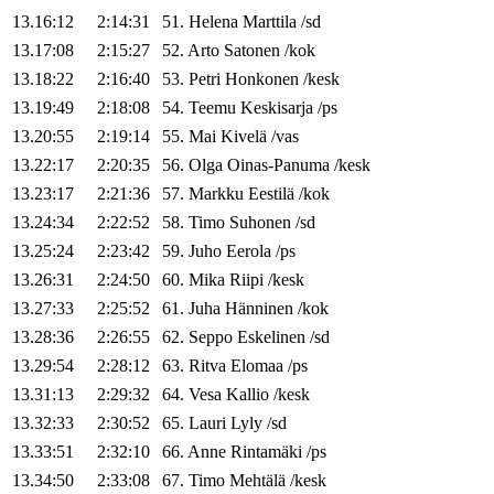
13.16:12
2:14:31
51
.
Helena
Marttila
/
sd
13.17:08
2:15:27
52
.
Arto
Satonen
/
kok
13.18:22
2:16:40
53
.
Petri
Honkonen
/
kesk
13.19:49
2:18:08
54
.
Teemu
Keskisarja
/
ps
13.20:55
2:19:14
55
.
Mai
Kivelä
/
vas
13.22:17
2:20:35
56
.
Olga
Oinas-Panuma
/
kesk
13.23:17
2:21:36
57
.
Markku
Eestilä
/
kok
13.24:34
2:22:52
58
.
Timo
Suhonen
/
sd
13.25:24
2:23:42
59
.
Juho
Eerola
/
ps
13.26:31
2:24:50
60
.
Mika
Riipi
/
kesk
13.27:33
2:25:52
61
.
Juha
Hänninen
/
kok
13.28:36
2:26:55
62
.
Seppo
Eskelinen
/
sd
13.29:54
2:28:12
63
.
Ritva
Elomaa
/
ps
13.31:13
2:29:32
64
.
Vesa
Kallio
/
kesk
13.32:33
2:30:52
65
.
Lauri
Lyly
/
sd
13.33:51
2:32:10
66
.
Anne
Rintamäki
/
ps
13.34:50
2:33:08
67
.
Timo
Mehtälä
/
kesk