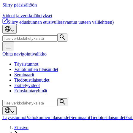
Siirry pääsisältöön
Videot ja verkkolähetykset
Siirry eduskunnan etusivulle
(avautuu uuteen välilehteen)
Ohita navigointivalikko
Täysistunnot
Valiokuntien tilaisuudet
Seminaarit
Tiedotustilaisuudet
Esittelyvideot
Eduskuntaryhmät
Täysistunnot
Valiokuntien tilaisuudet
Seminaarit
Tiedotustilaisuudet
Esit
Etusivu