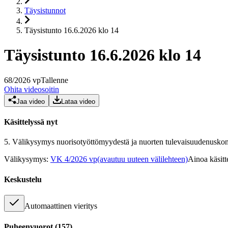
Täysistunnot
Täysistunto 16.6.2026 klo 14
Täysistunto 16.6.2026 klo 14
68
/
2026
vp
Tallenne
Ohita videosoitin
Jaa video
Lataa video
Käsittelyssä nyt
5.
Välikysymys nuorisotyöttömyydestä ja nuorten tulevaisuudenusko
Välikysymys
:
VK 4/2026 vp
(avautuu uuteen välilehteen)
Ainoa käsitt
Keskustelu
Automaattinen vieritys
Puheenvuorot
(
157
)