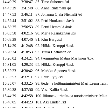
14.40:29
3:38:47
85
.
Timo
Suhonen
/
sd
14.43:29
3:41:48
86
.
Anne
Rintamäki
/
ps
14.47:53
3:46:11
87
.
Johanna
Ojala-Niemelä
/
sd
14.52:44
3:51:02
88
.
Petri
Honkonen
/
kesk
14.58:35
3:56:53
89
.
Pertti
Hemmilä
/
kok
15.03:58
4:02:16
90
.
Merja
Rasinkangas
/
ps
15.09:28
4:07:46
91
.
Kim
Berg
/
sd
15.14:29
4:12:48
92
.
Hilkka
Kemppi
/
kesk
15.20:34
4:18:53
93
.
Tuula
Haatainen
/
sd
15.26:02
4:24:21
94
.
työministeri
Matias
Marttinen
/
kok
15.31:05
4:29:23
95
.
Hilkka
Kemppi
/
kesk
15.32:23
4:30:42
96
.
Markku
Siponen
/
kesk
15.33:52
4:32:11
97
.
Lauri
Lyly
/
sd
15.35:07
4:33:25
98
.
tiede- ja kulttuuriministeri
Mari-Leena
Talvi
15.39:38
4:37:56
99
.
Vesa
Kallio
/
kesk
15.44:39
4:42:58
100
.
liikunta-, urheilu- ja nuorisoministeri
Mika
15.46:05
4:44:23
101
.
Aki
Lindén
/
sd