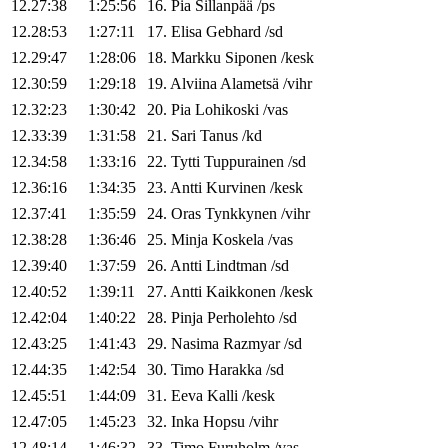
12.27:38
1:25:56
16
.
Pia
Sillanpää
/
ps
12.28:53
1:27:11
17
.
Elisa
Gebhard
/
sd
12.29:47
1:28:06
18
.
Markku
Siponen
/
kesk
12.30:59
1:29:18
19
.
Alviina
Alametsä
/
vihr
12.32:23
1:30:42
20
.
Pia
Lohikoski
/
vas
12.33:39
1:31:58
21
.
Sari
Tanus
/
kd
12.34:58
1:33:16
22
.
Tytti
Tuppurainen
/
sd
12.36:16
1:34:35
23
.
Antti
Kurvinen
/
kesk
12.37:41
1:35:59
24
.
Oras
Tynkkynen
/
vihr
12.38:28
1:36:46
25
.
Minja
Koskela
/
vas
12.39:40
1:37:59
26
.
Antti
Lindtman
/
sd
12.40:52
1:39:11
27
.
Antti
Kaikkonen
/
kesk
12.42:04
1:40:22
28
.
Pinja
Perholehto
/
sd
12.43:25
1:41:43
29
.
Nasima
Razmyar
/
sd
12.44:35
1:42:54
30
.
Timo
Harakka
/
sd
12.45:51
1:44:09
31
.
Eeva
Kalli
/
kesk
12.47:05
1:45:23
32
.
Inka
Hopsu
/
vihr
12.48:14
1:46:32
33
.
Timo
Furuholm
/
vas