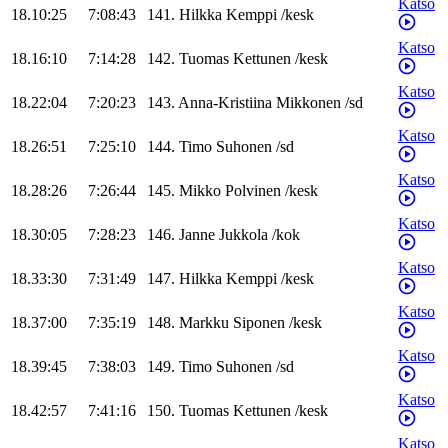
Katso
18.10:25
7:08:43
141
.
Hilkka
Kemppi
/
kesk
Katso
18.16:10
7:14:28
142
.
Tuomas
Kettunen
/
kesk
Katso
18.22:04
7:20:23
143
.
Anna-Kristiina
Mikkonen
/
sd
Katso
18.26:51
7:25:10
144
.
Timo
Suhonen
/
sd
Katso
18.28:26
7:26:44
145
.
Mikko
Polvinen
/
kesk
Katso
18.30:05
7:28:23
146
.
Janne
Jukkola
/
kok
Katso
18.33:30
7:31:49
147
.
Hilkka
Kemppi
/
kesk
Katso
18.37:00
7:35:19
148
.
Markku
Siponen
/
kesk
Katso
18.39:45
7:38:03
149
.
Timo
Suhonen
/
sd
Katso
18.42:57
7:41:16
150
.
Tuomas
Kettunen
/
kesk
Katso