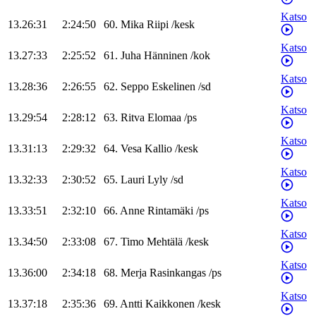
Katso
13.26:31
2:24:50
60
.
Mika
Riipi
/
kesk
Katso
13.27:33
2:25:52
61
.
Juha
Hänninen
/
kok
Katso
13.28:36
2:26:55
62
.
Seppo
Eskelinen
/
sd
Katso
13.29:54
2:28:12
63
.
Ritva
Elomaa
/
ps
Katso
13.31:13
2:29:32
64
.
Vesa
Kallio
/
kesk
Katso
13.32:33
2:30:52
65
.
Lauri
Lyly
/
sd
Katso
13.33:51
2:32:10
66
.
Anne
Rintamäki
/
ps
Katso
13.34:50
2:33:08
67
.
Timo
Mehtälä
/
kesk
Katso
13.36:00
2:34:18
68
.
Merja
Rasinkangas
/
ps
Katso
13.37:18
2:35:36
69
.
Antti
Kaikkonen
/
kesk