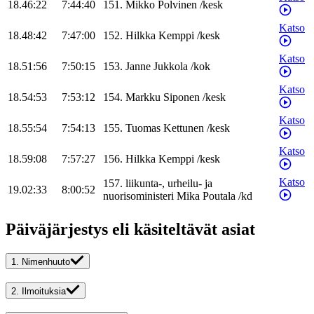
18.46:22
7:44:40
151
.
Mikko
Polvinen
/
kesk
Katso
18.48:42
7:47:00
152
.
Hilkka
Kemppi
/
kesk
Katso
18.51:56
7:50:15
153
.
Janne
Jukkola
/
kok
Katso
18.54:53
7:53:12
154
.
Markku
Siponen
/
kesk
Katso
18.55:54
7:54:13
155
.
Tuomas
Kettunen
/
kesk
Katso
18.59:08
7:57:27
156
.
Hilkka
Kemppi
/
kesk
Katso
157
.
liikunta-, urheilu- ja
19.02:33
8:00:52
nuorisoministeri
Mika
Poutala
/
kd
Päiväjärjestys eli käsiteltävät asiat
1.
Nimenhuuto
2.
Ilmoituksia