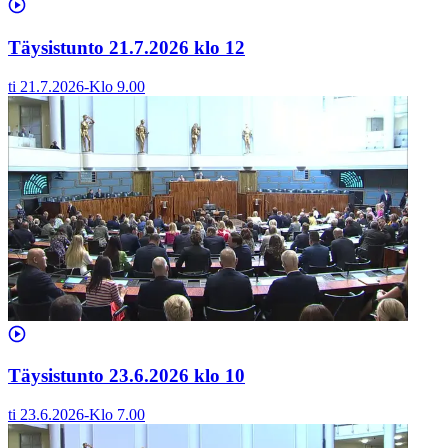
Täysistunto 21.7.2026 klo 12
ti 21.7.2026
-
Klo
9.00
Täysistunto 23.6.2026 klo 10
ti 23.6.2026
-
Klo
7.00