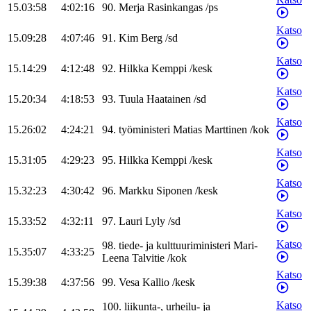
15.03:58
4:02:16
90
.
Merja
Rasinkangas
/
ps
Katso
15.09:28
4:07:46
91
.
Kim
Berg
/
sd
Katso
15.14:29
4:12:48
92
.
Hilkka
Kemppi
/
kesk
Katso
15.20:34
4:18:53
93
.
Tuula
Haatainen
/
sd
Katso
15.26:02
4:24:21
94
.
työministeri
Matias
Marttinen
/
kok
Katso
15.31:05
4:29:23
95
.
Hilkka
Kemppi
/
kesk
Katso
15.32:23
4:30:42
96
.
Markku
Siponen
/
kesk
Katso
15.33:52
4:32:11
97
.
Lauri
Lyly
/
sd
Katso
98
.
tiede- ja kulttuuriministeri
Mari-
15.35:07
4:33:25
Leena
Talvitie
/
kok
Katso
15.39:38
4:37:56
99
.
Vesa
Kallio
/
kesk
Katso
100
.
liikunta-, urheilu- ja