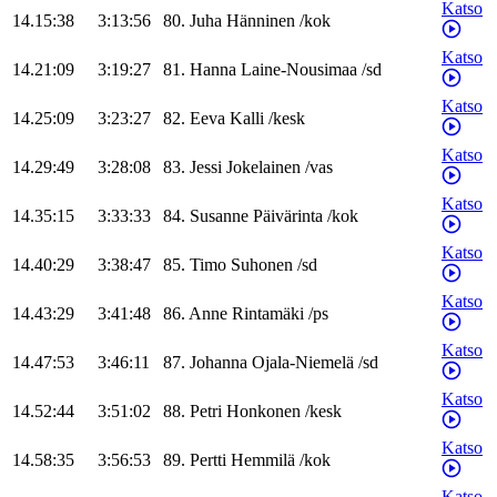
Katso
14.15:38
3:13:56
80
.
Juha
Hänninen
/
kok
Katso
14.21:09
3:19:27
81
.
Hanna
Laine-Nousimaa
/
sd
Katso
14.25:09
3:23:27
82
.
Eeva
Kalli
/
kesk
Katso
14.29:49
3:28:08
83
.
Jessi
Jokelainen
/
vas
Katso
14.35:15
3:33:33
84
.
Susanne
Päivärinta
/
kok
Katso
14.40:29
3:38:47
85
.
Timo
Suhonen
/
sd
Katso
14.43:29
3:41:48
86
.
Anne
Rintamäki
/
ps
Katso
14.47:53
3:46:11
87
.
Johanna
Ojala-Niemelä
/
sd
Katso
14.52:44
3:51:02
88
.
Petri
Honkonen
/
kesk
Katso
14.58:35
3:56:53
89
.
Pertti
Hemmilä
/
kok
Katso