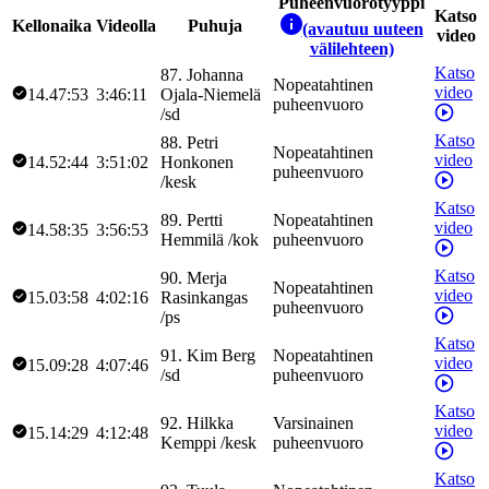
Puheenvuorotyyppi
Katso
Kellonaika
Videolla
Puhuja
(avautuu uuteen
video
välilehteen)
Katso
87
.
Johanna
Nopeatahtinen
video
14.47:53
3:46:11
Ojala-Niemelä
puheenvuoro
/
sd
Katso
88
.
Petri
Nopeatahtinen
video
14.52:44
3:51:02
Honkonen
puheenvuoro
/
kesk
Katso
89
.
Pertti
Nopeatahtinen
video
14.58:35
3:56:53
Hemmilä
/
kok
puheenvuoro
Katso
90
.
Merja
Nopeatahtinen
video
15.03:58
4:02:16
Rasinkangas
puheenvuoro
/
ps
Katso
91
.
Kim
Berg
Nopeatahtinen
video
15.09:28
4:07:46
/
sd
puheenvuoro
Katso
92
.
Hilkka
Varsinainen
video
15.14:29
4:12:48
Kemppi
/
kesk
puheenvuoro
Katso