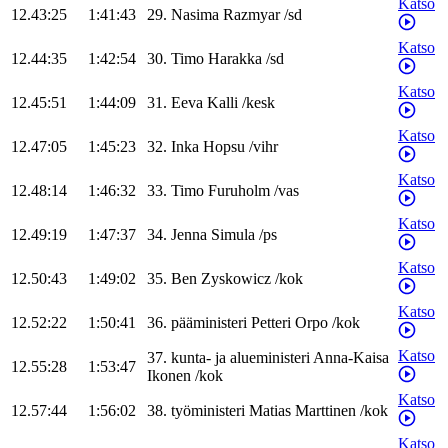
Katso
12.43:25
1:41:43
29
.
Nasima
Razmyar
/
sd
Katso
12.44:35
1:42:54
30
.
Timo
Harakka
/
sd
Katso
12.45:51
1:44:09
31
.
Eeva
Kalli
/
kesk
Katso
12.47:05
1:45:23
32
.
Inka
Hopsu
/
vihr
Katso
12.48:14
1:46:32
33
.
Timo
Furuholm
/
vas
Katso
12.49:19
1:47:37
34
.
Jenna
Simula
/
ps
Katso
12.50:43
1:49:02
35
.
Ben
Zyskowicz
/
kok
Katso
12.52:22
1:50:41
36
.
pääministeri
Petteri
Orpo
/
kok
Katso
37
.
kunta- ja alueministeri
Anna-Kaisa
12.55:28
1:53:47
Ikonen
/
kok
Katso
12.57:44
1:56:02
38
.
työministeri
Matias
Marttinen
/
kok
Katso