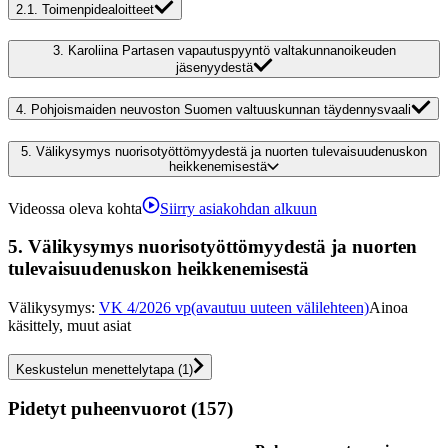
2.1.
Toimenpidealoitteet
3.
Karoliina Partasen vapautuspyyntö valtakunnanoikeuden
jäsenyydestä
4.
Pohjoismaiden neuvoston Suomen valtuuskunnan täydennysvaali
5.
Välikysymys nuorisotyöttömyydestä ja nuorten tulevaisuudenuskon
heikkenemisestä
Videossa oleva kohta
Siirry asiakohdan alkuun
5.
Välikysymys nuorisotyöttömyydestä ja nuorten
tulevaisuudenuskon heikkenemisestä
Välikysymys
:
VK 4/2026 vp
(avautuu uuteen välilehteen)
Ainoa
käsittely, muut asiat
Keskustelun menettelytapa
(
1
)
Pidetyt puheenvuorot (157)