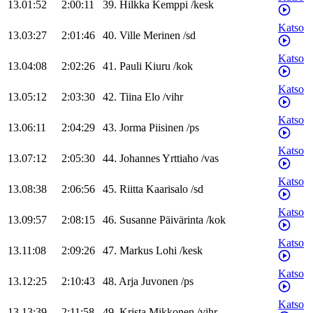
13.01:52
2:00:11
39
.
Hilkka
Kemppi
/
kesk
Katso
13.03:27
2:01:46
40
.
Ville
Merinen
/
sd
Katso
13.04:08
2:02:26
41
.
Pauli
Kiuru
/
kok
Katso
13.05:12
2:03:30
42
.
Tiina
Elo
/
vihr
Katso
13.06:11
2:04:29
43
.
Jorma
Piisinen
/
ps
Katso
13.07:12
2:05:30
44
.
Johannes
Yrttiaho
/
vas
Katso
13.08:38
2:06:56
45
.
Riitta
Kaarisalo
/
sd
Katso
13.09:57
2:08:15
46
.
Susanne
Päivärinta
/
kok
Katso
13.11:08
2:09:26
47
.
Markus
Lohi
/
kesk
Katso
13.12:25
2:10:43
48
.
Arja
Juvonen
/
ps
Katso
13.13:39
2:11:58
49
.
Krista
Mikkonen
/
vihr