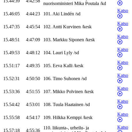
15.44:39
4:42:58
nuorisoministeri
Mika
Poutala
/
kd
Katso
15.46:05
4:44:23
101
.
Aki
Lindén
/
sd
Katso
15.47:35
4:45:54
102
.
Antti
Kurvinen
/
kesk
Katso
15.48:51
4:47:09
103
.
Markku
Siponen
/
kesk
Katso
15.49:53
4:48:12
104
.
Lauri
Lyly
/
sd
Katso
15.51:17
4:49:35
105
.
Eeva
Kalli
/
kesk
Katso
15.52:31
4:50:50
106
.
Timo
Suhonen
/
sd
Katso
15.53:36
4:51:55
107
.
Mikko
Polvinen
/
kesk
Katso
15.54:42
4:53:01
108
.
Tuula
Haatainen
/
sd
Katso
15.55:58
4:54:17
109
.
Hilkka
Kemppi
/
kesk
Katso
110
.
liikunta-, urheilu- ja
15.57:18
4:55:36