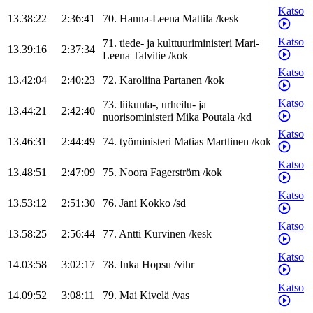
Katso
13.38:22
2:36:41
70
.
Hanna-Leena
Mattila
/
kesk
Katso
71
.
tiede- ja kulttuuriministeri
Mari-
13.39:16
2:37:34
Leena
Talvitie
/
kok
Katso
13.42:04
2:40:23
72
.
Karoliina
Partanen
/
kok
Katso
73
.
liikunta-, urheilu- ja
13.44:21
2:42:40
nuorisoministeri
Mika
Poutala
/
kd
Katso
13.46:31
2:44:49
74
.
työministeri
Matias
Marttinen
/
kok
Katso
13.48:51
2:47:09
75
.
Noora
Fagerström
/
kok
Katso
13.53:12
2:51:30
76
.
Jani
Kokko
/
sd
Katso
13.58:25
2:56:44
77
.
Antti
Kurvinen
/
kesk
Katso
14.03:58
3:02:17
78
.
Inka
Hopsu
/
vihr
Katso
14.09:52
3:08:11
79
.
Mai
Kivelä
/
vas