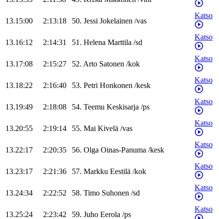
Katso
13.15:00
2:13:18
50
.
Jessi
Jokelainen
/
vas
Katso
13.16:12
2:14:31
51
.
Helena
Marttila
/
sd
Katso
13.17:08
2:15:27
52
.
Arto
Satonen
/
kok
Katso
13.18:22
2:16:40
53
.
Petri
Honkonen
/
kesk
Katso
13.19:49
2:18:08
54
.
Teemu
Keskisarja
/
ps
Katso
13.20:55
2:19:14
55
.
Mai
Kivelä
/
vas
Katso
13.22:17
2:20:35
56
.
Olga
Oinas-Panuma
/
kesk
Katso
13.23:17
2:21:36
57
.
Markku
Eestilä
/
kok
Katso
13.24:34
2:22:52
58
.
Timo
Suhonen
/
sd
Katso
13.25:24
2:23:42
59
.
Juho
Eerola
/
ps