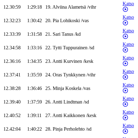
Katso
12.30:59
1:29:18
19
.
Alviina
Alametsä
/
vihr
Katso
12.32:23
1:30:42
20
.
Pia
Lohikoski
/
vas
Katso
12.33:39
1:31:58
21
.
Sari
Tanus
/
kd
Katso
12.34:58
1:33:16
22
.
Tytti
Tuppurainen
/
sd
Katso
12.36:16
1:34:35
23
.
Antti
Kurvinen
/
kesk
Katso
12.37:41
1:35:59
24
.
Oras
Tynkkynen
/
vihr
Katso
12.38:28
1:36:46
25
.
Minja
Koskela
/
vas
Katso
12.39:40
1:37:59
26
.
Antti
Lindtman
/
sd
Katso
12.40:52
1:39:11
27
.
Antti
Kaikkonen
/
kesk
Katso
12.42:04
1:40:22
28
.
Pinja
Perholehto
/
sd