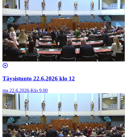
Täysistunto 22.6.2026 klo 12
ma 22.6.2026
-
Klo
9.00