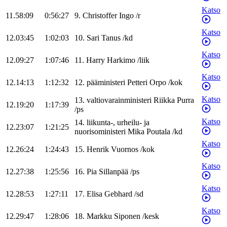
Katso
11.58:09
0:56:27
9
.
Christoffer
Ingo
/
r
Katso
12.03:45
1:02:03
10
.
Sari
Tanus
/
kd
Katso
12.09:27
1:07:46
11
.
Harry
Harkimo
/
liik
Katso
12.14:13
1:12:32
12
.
pääministeri
Petteri
Orpo
/
kok
Katso
13
.
valtiovarainministeri
Riikka
Purra
12.19:20
1:17:39
/
ps
Katso
14
.
liikunta-, urheilu- ja
12.23:07
1:21:25
nuorisoministeri
Mika
Poutala
/
kd
Katso
12.26:24
1:24:43
15
.
Henrik
Vuornos
/
kok
Katso
12.27:38
1:25:56
16
.
Pia
Sillanpää
/
ps
Katso
12.28:53
1:27:11
17
.
Elisa
Gebhard
/
sd
Katso
12.29:47
1:28:06
18
.
Markku
Siponen
/
kesk