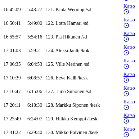
Katso
16.45:09
5:43:27
121
.
Paula
Werning
/
sd
Katso
16.50:41
5:49:00
122
.
Lotta
Hamari
/
sd
Katso
16.55:57
5:54:16
123
.
Pia
Hiltunen
/
sd
Katso
17.01:03
5:59:21
124
.
Aleksi
Jäntti
/
kok
Katso
17.06:35
6:04:53
125
.
Ville
Merinen
/
sd
Katso
17.10:39
6:08:57
126
.
Eeva
Kalli
/
kesk
Katso
17.16:47
6:15:06
127
.
Timo
Suhonen
/
sd
Katso
17.20:11
6:18:30
128
.
Markku
Siponen
/
kesk
Katso
17.25:49
6:24:07
129
.
Hilkka
Kemppi
/
kesk
Katso
17.31:22
6:29:40
130
.
Mikko
Polvinen
/
kesk