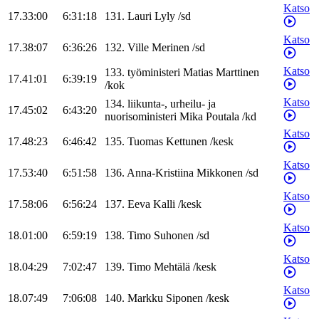
Katso
17.33:00
6:31:18
131
.
Lauri
Lyly
/
sd
Katso
17.38:07
6:36:26
132
.
Ville
Merinen
/
sd
Katso
133
.
työministeri
Matias
Marttinen
17.41:01
6:39:19
/
kok
Katso
134
.
liikunta-, urheilu- ja
17.45:02
6:43:20
nuorisoministeri
Mika
Poutala
/
kd
Katso
17.48:23
6:46:42
135
.
Tuomas
Kettunen
/
kesk
Katso
17.53:40
6:51:58
136
.
Anna-Kristiina
Mikkonen
/
sd
Katso
17.58:06
6:56:24
137
.
Eeva
Kalli
/
kesk
Katso
18.01:00
6:59:19
138
.
Timo
Suhonen
/
sd
Katso
18.04:29
7:02:47
139
.
Timo
Mehtälä
/
kesk
Katso
18.07:49
7:06:08
140
.
Markku
Siponen
/
kesk