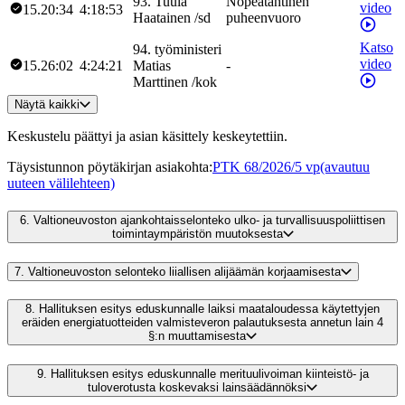
93
.
Tuula
Nopeatahtinen
video
15.20:34
4:18:53
Haatainen
/
sd
puheenvuoro
Katso
94
.
työministeri
video
15.26:02
4:24:21
Matias
-
Marttinen
/
kok
Näytä kaikki
Keskustelu päättyi ja asian käsittely keskeytettiin.
Täysistunnon pöytäkirjan asiakohta
:
PTK 68/2026/5 vp
(avautuu
uuteen välilehteen)
6.
Valtioneuvoston ajankohtaisselonteko ulko- ja turvallisuuspoliittisen
toimintaympäristön muutoksesta
7.
Valtioneuvoston selonteko liiallisen alijäämän korjaamisesta
8.
Hallituksen esitys eduskunnalle laiksi maataloudessa käytettyjen
eräiden energiatuotteiden valmisteveron palautuksesta annetun lain 4
§:n muuttamisesta
9.
Hallituksen esitys eduskunnalle merituulivoiman kiinteistö- ja
tuloverotusta koskevaksi lainsäädännöksi