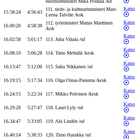
nuorisoministeri
Mika
Poutala
/
kd
Katso
111
.
tiede- ja kulttuuriministeri
Mari-
15.58:24
4:56:43
Leena
Talvitie
/
kok
Katso
112
.
työministeri
Matias
Marttinen
16.00:20
4:58:38
/
kok
Katso
16.02:58
5:01:17
113
.
Juha
Viitala
/
sd
Katso
16.08:10
5:06:28
114
.
Timo
Mehtälä
/
kesk
Katso
16.13:47
5:12:06
115
.
Saku
Nikkanen
/
sd
Katso
16.19:15
5:17:34
116
.
Olga
Oinas-Panuma
/
kesk
Katso
16.24:15
5:22:34
117
.
Mikko
Polvinen
/
kesk
Katso
16.29:28
5:27:47
118
.
Lauri
Lyly
/
sd
Katso
16.34:47
5:33:05
119
.
Aki
Lindén
/
sd
Katso
16.40:14
5:38:33
120
.
Timo
Harakka
/
sd