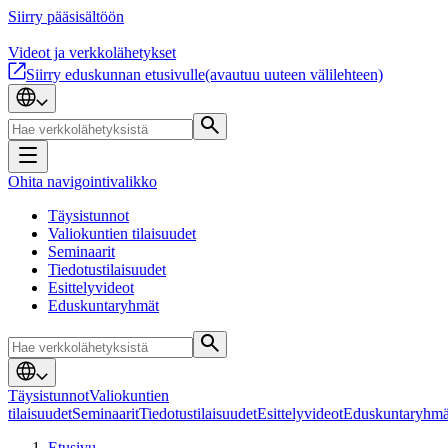
Siirry pääsisältöön
Videot ja verkkolähetykset
Siirry eduskunnan etusivulle
(avautuu uuteen välilehteen)
Ohita navigointivalikko
Täysistunnot
Valiokuntien tilaisuudet
Seminaarit
Tiedotustilaisuudet
Esittelyvideot
Eduskuntaryhmät
Täysistunnot
Valiokuntien
tilaisuudet
Seminaarit
Tiedotustilaisuudet
Esittelyvideot
Eduskuntaryhmä
Etusivu