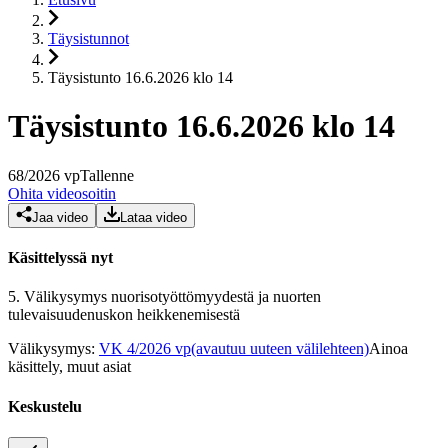
Täysistunnot
Täysistunto 16.6.2026 klo 14
Täysistunto 16.6.2026 klo 14
68
/
2026
vp
Tallenne
Ohita videosoitin
Jaa video
Lataa video
Käsittelyssä nyt
5.
Välikysymys nuorisotyöttömyydestä ja nuorten
tulevaisuudenuskon heikkenemisestä
Välikysymys
:
VK 4/2026 vp
(avautuu uuteen välilehteen)
Ainoa
käsittely, muut asiat
Keskustelu