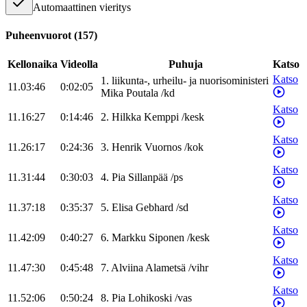
Automaattinen vieritys
Puheenvuorot
(
157
)
Kellonaika
Videolla
Puhuja
Katso
Katso
1
.
liikunta-, urheilu- ja nuorisoministeri
11.03:46
0:02:05
Mika
Poutala
/
kd
Katso
11.16:27
0:14:46
2
.
Hilkka
Kemppi
/
kesk
Katso
11.26:17
0:24:36
3
.
Henrik
Vuornos
/
kok
Katso
11.31:44
0:30:03
4
.
Pia
Sillanpää
/
ps
Katso
11.37:18
0:35:37
5
.
Elisa
Gebhard
/
sd
Katso
11.42:09
0:40:27
6
.
Markku
Siponen
/
kesk
Katso
11.47:30
0:45:48
7
.
Alviina
Alametsä
/
vihr
Katso
11.52:06
0:50:24
8
.
Pia
Lohikoski
/
vas