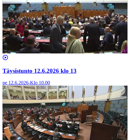
Täysistunto 12.6.2026 klo 13
pe 12.6.2026
-
Klo
10.00