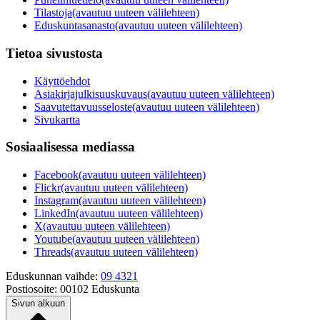
Tilastoja
(avautuu uuteen välilehteen)
Eduskuntasanasto
(avautuu uuteen välilehteen)
Tietoa sivustosta
Käyttöehdot
Asiakirjajulkisuuskuvaus
(avautuu uuteen välilehteen)
Saavutettavuusseloste
(avautuu uuteen välilehteen)
Sivukartta
Sosiaalisessa mediassa
Facebook
(avautuu uuteen välilehteen)
Flickr
(avautuu uuteen välilehteen)
Instagram
(avautuu uuteen välilehteen)
LinkedIn
(avautuu uuteen välilehteen)
X
(avautuu uuteen välilehteen)
Youtube
(avautuu uuteen välilehteen)
Threads
(avautuu uuteen välilehteen)
Eduskunnan vaihde:
09 4321
Postiosoite:
00102 Eduskunta
Sivun alkuun