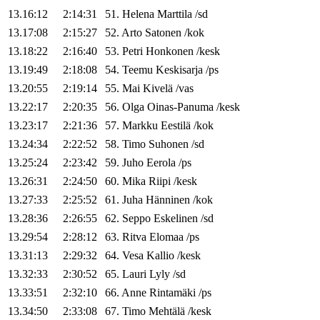
13.16:12
2:14:31
51
.
Helena
Marttila
/
sd
13.17:08
2:15:27
52
.
Arto
Satonen
/
kok
13.18:22
2:16:40
53
.
Petri
Honkonen
/
kesk
13.19:49
2:18:08
54
.
Teemu
Keskisarja
/
ps
13.20:55
2:19:14
55
.
Mai
Kivelä
/
vas
13.22:17
2:20:35
56
.
Olga
Oinas-Panuma
/
kesk
13.23:17
2:21:36
57
.
Markku
Eestilä
/
kok
13.24:34
2:22:52
58
.
Timo
Suhonen
/
sd
13.25:24
2:23:42
59
.
Juho
Eerola
/
ps
13.26:31
2:24:50
60
.
Mika
Riipi
/
kesk
13.27:33
2:25:52
61
.
Juha
Hänninen
/
kok
13.28:36
2:26:55
62
.
Seppo
Eskelinen
/
sd
13.29:54
2:28:12
63
.
Ritva
Elomaa
/
ps
13.31:13
2:29:32
64
.
Vesa
Kallio
/
kesk
13.32:33
2:30:52
65
.
Lauri
Lyly
/
sd
13.33:51
2:32:10
66
.
Anne
Rintamäki
/
ps
13.34:50
2:33:08
67
.
Timo
Mehtälä
/
kesk