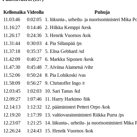
Kellonaika
Videolla
Puhuja
11.03:46
0:02:05
1
.
liikunta-, urheilu- ja nuorisoministeri
Mika
Po
11.16:27
0:14:46
2
.
Hilkka
Kemppi
/
kesk
11.26:17
0:24:36
3
.
Henrik
Vuornos
/
kok
11.31:44
0:30:03
4
.
Pia
Sillanpää
/
ps
11.37:18
0:35:37
5
.
Elisa
Gebhard
/
sd
11.42:09
0:40:27
6
.
Markku
Siponen
/
kesk
11.47:30
0:45:48
7
.
Alviina
Alametsä
/
vihr
11.52:06
0:50:24
8
.
Pia
Lohikoski
/
vas
11.58:09
0:56:27
9
.
Christoffer
Ingo
/
r
12.03:45
1:02:03
10
.
Sari
Tanus
/
kd
12.09:27
1:07:46
11
.
Harry
Harkimo
/
liik
12.14:13
1:12:32
12
.
pääministeri
Petteri
Orpo
/
kok
12.19:20
1:17:39
13
.
valtiovarainministeri
Riikka
Purra
/
ps
12.23:07
1:21:25
14
.
liikunta-, urheilu- ja nuorisoministeri
Mika
P
12.26:24
1:24:43
15
.
Henrik
Vuornos
/
kok