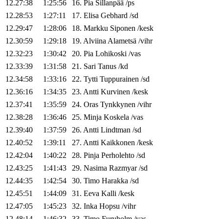
12.27:38
1:25:56
16
.
Pia
Sillanpää
/
ps
12.28:53
1:27:11
17
.
Elisa
Gebhard
/
sd
12.29:47
1:28:06
18
.
Markku
Siponen
/
kesk
12.30:59
1:29:18
19
.
Alviina
Alametsä
/
vihr
12.32:23
1:30:42
20
.
Pia
Lohikoski
/
vas
12.33:39
1:31:58
21
.
Sari
Tanus
/
kd
12.34:58
1:33:16
22
.
Tytti
Tuppurainen
/
sd
12.36:16
1:34:35
23
.
Antti
Kurvinen
/
kesk
12.37:41
1:35:59
24
.
Oras
Tynkkynen
/
vihr
12.38:28
1:36:46
25
.
Minja
Koskela
/
vas
12.39:40
1:37:59
26
.
Antti
Lindtman
/
sd
12.40:52
1:39:11
27
.
Antti
Kaikkonen
/
kesk
12.42:04
1:40:22
28
.
Pinja
Perholehto
/
sd
12.43:25
1:41:43
29
.
Nasima
Razmyar
/
sd
12.44:35
1:42:54
30
.
Timo
Harakka
/
sd
12.45:51
1:44:09
31
.
Eeva
Kalli
/
kesk
12.47:05
1:45:23
32
.
Inka
Hopsu
/
vihr
12.48:14
1:46:32
33
.
Timo
Furuholm
/
vas