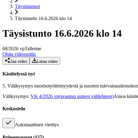
Täysistunnot
Täysistunto 16.6.2026 klo 14
Täysistunto 16.6.2026 klo 14
68
/
2026
vp
Tallenne
Ohita videosoitin
Jaa video
Lataa video
Käsittelyssä nyt
5.
Välikysymys nuorisotyöttömyydestä ja nuorten tulevaisuudenusko
Välikysymys
:
VK 4/2026 vp
(avautuu uuteen välilehteen)
Ainoa käsitt
Keskustelu
Automaattinen vieritys
Puheenvuorot
(
157
)