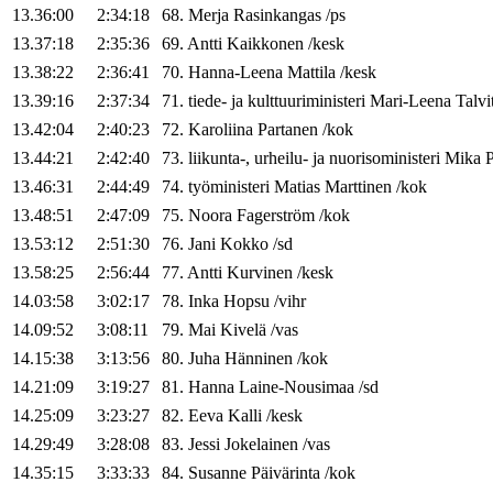
13.36:00
2:34:18
68
.
Merja
Rasinkangas
/
ps
13.37:18
2:35:36
69
.
Antti
Kaikkonen
/
kesk
13.38:22
2:36:41
70
.
Hanna-Leena
Mattila
/
kesk
13.39:16
2:37:34
71
.
tiede- ja kulttuuriministeri
Mari-Leena
Talvi
13.42:04
2:40:23
72
.
Karoliina
Partanen
/
kok
13.44:21
2:42:40
73
.
liikunta-, urheilu- ja nuorisoministeri
Mika
P
13.46:31
2:44:49
74
.
työministeri
Matias
Marttinen
/
kok
13.48:51
2:47:09
75
.
Noora
Fagerström
/
kok
13.53:12
2:51:30
76
.
Jani
Kokko
/
sd
13.58:25
2:56:44
77
.
Antti
Kurvinen
/
kesk
14.03:58
3:02:17
78
.
Inka
Hopsu
/
vihr
14.09:52
3:08:11
79
.
Mai
Kivelä
/
vas
14.15:38
3:13:56
80
.
Juha
Hänninen
/
kok
14.21:09
3:19:27
81
.
Hanna
Laine-Nousimaa
/
sd
14.25:09
3:23:27
82
.
Eeva
Kalli
/
kesk
14.29:49
3:28:08
83
.
Jessi
Jokelainen
/
vas
14.35:15
3:33:33
84
.
Susanne
Päivärinta
/
kok