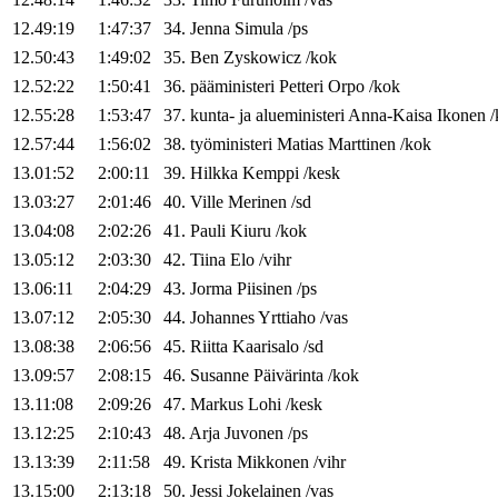
12.49:19
1:47:37
34
.
Jenna
Simula
/
ps
12.50:43
1:49:02
35
.
Ben
Zyskowicz
/
kok
12.52:22
1:50:41
36
.
pääministeri
Petteri
Orpo
/
kok
12.55:28
1:53:47
37
.
kunta- ja alueministeri
Anna-Kaisa
Ikonen
/
12.57:44
1:56:02
38
.
työministeri
Matias
Marttinen
/
kok
13.01:52
2:00:11
39
.
Hilkka
Kemppi
/
kesk
13.03:27
2:01:46
40
.
Ville
Merinen
/
sd
13.04:08
2:02:26
41
.
Pauli
Kiuru
/
kok
13.05:12
2:03:30
42
.
Tiina
Elo
/
vihr
13.06:11
2:04:29
43
.
Jorma
Piisinen
/
ps
13.07:12
2:05:30
44
.
Johannes
Yrttiaho
/
vas
13.08:38
2:06:56
45
.
Riitta
Kaarisalo
/
sd
13.09:57
2:08:15
46
.
Susanne
Päivärinta
/
kok
13.11:08
2:09:26
47
.
Markus
Lohi
/
kesk
13.12:25
2:10:43
48
.
Arja
Juvonen
/
ps
13.13:39
2:11:58
49
.
Krista
Mikkonen
/
vihr
13.15:00
2:13:18
50
.
Jessi
Jokelainen
/
vas