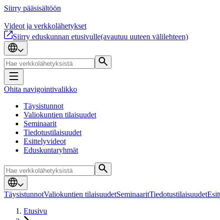
Siirry pääsisältöön
Videot ja verkkolähetykset
Siirry eduskunnan etusivulle
(avautuu uuteen välilehteen)
Ohita navigointivalikko
Täysistunnot
Valiokuntien tilaisuudet
Seminaarit
Tiedotustilaisuudet
Esittelyvideot
Eduskuntaryhmät
Täysistunnot
Valiokuntien tilaisuudet
Seminaarit
Tiedotustilaisuudet
Esit
Etusivu