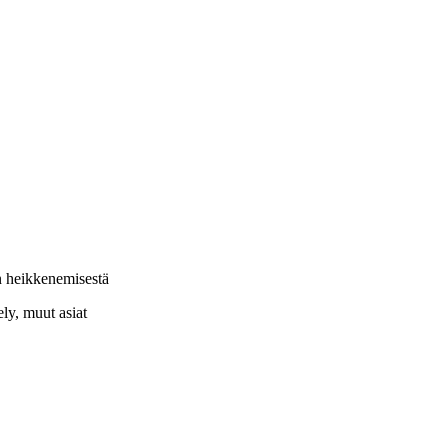
n heikkenemisestä
ely, muut asiat