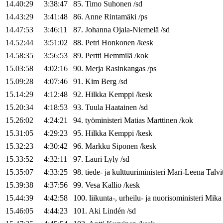
14.40:29
3:38:47
85
.
Timo
Suhonen
/
sd
14.43:29
3:41:48
86
.
Anne
Rintamäki
/
ps
14.47:53
3:46:11
87
.
Johanna
Ojala-Niemelä
/
sd
14.52:44
3:51:02
88
.
Petri
Honkonen
/
kesk
14.58:35
3:56:53
89
.
Pertti
Hemmilä
/
kok
15.03:58
4:02:16
90
.
Merja
Rasinkangas
/
ps
15.09:28
4:07:46
91
.
Kim
Berg
/
sd
15.14:29
4:12:48
92
.
Hilkka
Kemppi
/
kesk
15.20:34
4:18:53
93
.
Tuula
Haatainen
/
sd
15.26:02
4:24:21
94
.
työministeri
Matias
Marttinen
/
kok
15.31:05
4:29:23
95
.
Hilkka
Kemppi
/
kesk
15.32:23
4:30:42
96
.
Markku
Siponen
/
kesk
15.33:52
4:32:11
97
.
Lauri
Lyly
/
sd
15.35:07
4:33:25
98
.
tiede- ja kulttuuriministeri
Mari-Leena
Talvi
15.39:38
4:37:56
99
.
Vesa
Kallio
/
kesk
15.44:39
4:42:58
100
.
liikunta-, urheilu- ja nuorisoministeri
Mika
15.46:05
4:44:23
101
.
Aki
Lindén
/
sd