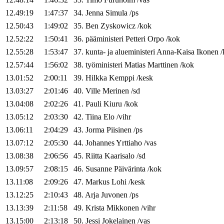
12.49:19
1:47:37
34
.
Jenna
Simula
/
ps
12.50:43
1:49:02
35
.
Ben
Zyskowicz
/
kok
12.52:22
1:50:41
36
.
pääministeri
Petteri
Orpo
/
kok
12.55:28
1:53:47
37
.
kunta- ja alueministeri
Anna-Kaisa
Ikonen
/
12.57:44
1:56:02
38
.
työministeri
Matias
Marttinen
/
kok
13.01:52
2:00:11
39
.
Hilkka
Kemppi
/
kesk
13.03:27
2:01:46
40
.
Ville
Merinen
/
sd
13.04:08
2:02:26
41
.
Pauli
Kiuru
/
kok
13.05:12
2:03:30
42
.
Tiina
Elo
/
vihr
13.06:11
2:04:29
43
.
Jorma
Piisinen
/
ps
13.07:12
2:05:30
44
.
Johannes
Yrttiaho
/
vas
13.08:38
2:06:56
45
.
Riitta
Kaarisalo
/
sd
13.09:57
2:08:15
46
.
Susanne
Päivärinta
/
kok
13.11:08
2:09:26
47
.
Markus
Lohi
/
kesk
13.12:25
2:10:43
48
.
Arja
Juvonen
/
ps
13.13:39
2:11:58
49
.
Krista
Mikkonen
/
vihr
13.15:00
2:13:18
50
.
Jessi
Jokelainen
/
vas