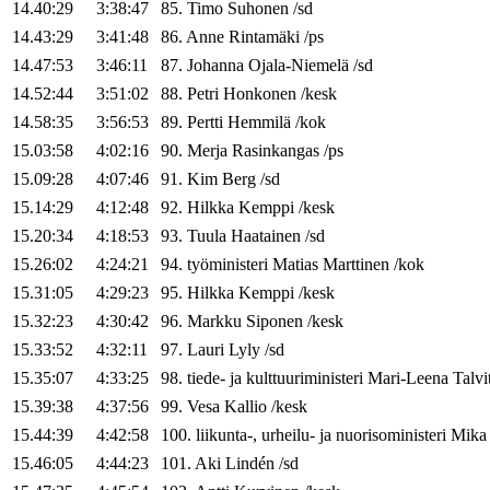
14.40:29
3:38:47
85
.
Timo
Suhonen
/
sd
14.43:29
3:41:48
86
.
Anne
Rintamäki
/
ps
14.47:53
3:46:11
87
.
Johanna
Ojala-Niemelä
/
sd
14.52:44
3:51:02
88
.
Petri
Honkonen
/
kesk
14.58:35
3:56:53
89
.
Pertti
Hemmilä
/
kok
15.03:58
4:02:16
90
.
Merja
Rasinkangas
/
ps
15.09:28
4:07:46
91
.
Kim
Berg
/
sd
15.14:29
4:12:48
92
.
Hilkka
Kemppi
/
kesk
15.20:34
4:18:53
93
.
Tuula
Haatainen
/
sd
15.26:02
4:24:21
94
.
työministeri
Matias
Marttinen
/
kok
15.31:05
4:29:23
95
.
Hilkka
Kemppi
/
kesk
15.32:23
4:30:42
96
.
Markku
Siponen
/
kesk
15.33:52
4:32:11
97
.
Lauri
Lyly
/
sd
15.35:07
4:33:25
98
.
tiede- ja kulttuuriministeri
Mari-Leena
Talvi
15.39:38
4:37:56
99
.
Vesa
Kallio
/
kesk
15.44:39
4:42:58
100
.
liikunta-, urheilu- ja nuorisoministeri
Mika
15.46:05
4:44:23
101
.
Aki
Lindén
/
sd