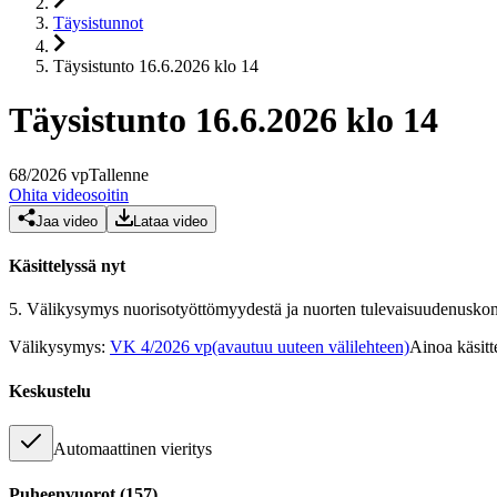
Täysistunnot
Täysistunto 16.6.2026 klo 14
Täysistunto 16.6.2026 klo 14
68
/
2026
vp
Tallenne
Ohita videosoitin
Jaa video
Lataa video
Käsittelyssä nyt
5.
Välikysymys nuorisotyöttömyydestä ja nuorten tulevaisuudenusko
Välikysymys
:
VK 4/2026 vp
(avautuu uuteen välilehteen)
Ainoa käsitt
Keskustelu
Automaattinen vieritys
Puheenvuorot
(
157
)