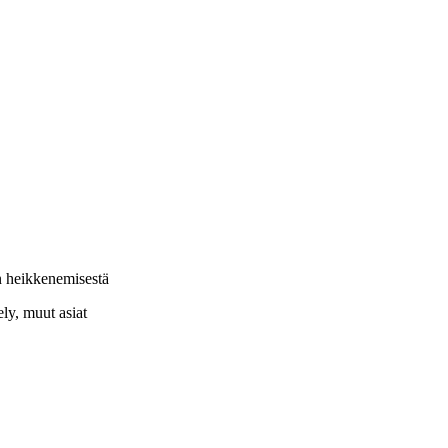
n heikkenemisestä
ely, muut asiat