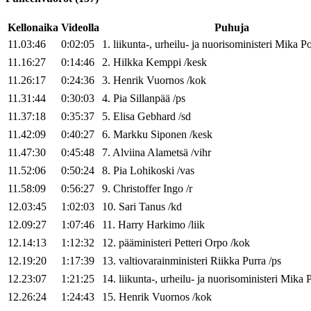
Kellonaika
Videolla
Puhuja
11.03:46
0:02:05
1
.
liikunta-, urheilu- ja nuorisoministeri
Mika
Po
11.16:27
0:14:46
2
.
Hilkka
Kemppi
/
kesk
11.26:17
0:24:36
3
.
Henrik
Vuornos
/
kok
11.31:44
0:30:03
4
.
Pia
Sillanpää
/
ps
11.37:18
0:35:37
5
.
Elisa
Gebhard
/
sd
11.42:09
0:40:27
6
.
Markku
Siponen
/
kesk
11.47:30
0:45:48
7
.
Alviina
Alametsä
/
vihr
11.52:06
0:50:24
8
.
Pia
Lohikoski
/
vas
11.58:09
0:56:27
9
.
Christoffer
Ingo
/
r
12.03:45
1:02:03
10
.
Sari
Tanus
/
kd
12.09:27
1:07:46
11
.
Harry
Harkimo
/
liik
12.14:13
1:12:32
12
.
pääministeri
Petteri
Orpo
/
kok
12.19:20
1:17:39
13
.
valtiovarainministeri
Riikka
Purra
/
ps
12.23:07
1:21:25
14
.
liikunta-, urheilu- ja nuorisoministeri
Mika
P
12.26:24
1:24:43
15
.
Henrik
Vuornos
/
kok