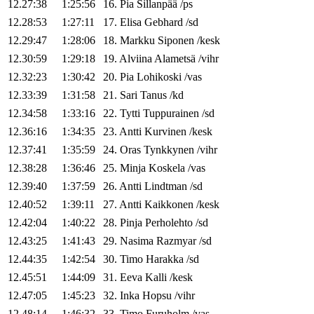
12.27:38
1:25:56
16
.
Pia
Sillanpää
/
ps
12.28:53
1:27:11
17
.
Elisa
Gebhard
/
sd
12.29:47
1:28:06
18
.
Markku
Siponen
/
kesk
12.30:59
1:29:18
19
.
Alviina
Alametsä
/
vihr
12.32:23
1:30:42
20
.
Pia
Lohikoski
/
vas
12.33:39
1:31:58
21
.
Sari
Tanus
/
kd
12.34:58
1:33:16
22
.
Tytti
Tuppurainen
/
sd
12.36:16
1:34:35
23
.
Antti
Kurvinen
/
kesk
12.37:41
1:35:59
24
.
Oras
Tynkkynen
/
vihr
12.38:28
1:36:46
25
.
Minja
Koskela
/
vas
12.39:40
1:37:59
26
.
Antti
Lindtman
/
sd
12.40:52
1:39:11
27
.
Antti
Kaikkonen
/
kesk
12.42:04
1:40:22
28
.
Pinja
Perholehto
/
sd
12.43:25
1:41:43
29
.
Nasima
Razmyar
/
sd
12.44:35
1:42:54
30
.
Timo
Harakka
/
sd
12.45:51
1:44:09
31
.
Eeva
Kalli
/
kesk
12.47:05
1:45:23
32
.
Inka
Hopsu
/
vihr
12.48:14
1:46:32
33
.
Timo
Furuholm
/
vas