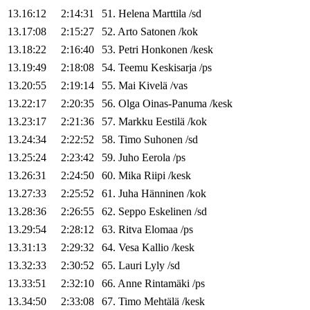
13.16:12
2:14:31
51
.
Helena
Marttila
/
sd
13.17:08
2:15:27
52
.
Arto
Satonen
/
kok
13.18:22
2:16:40
53
.
Petri
Honkonen
/
kesk
13.19:49
2:18:08
54
.
Teemu
Keskisarja
/
ps
13.20:55
2:19:14
55
.
Mai
Kivelä
/
vas
13.22:17
2:20:35
56
.
Olga
Oinas-Panuma
/
kesk
13.23:17
2:21:36
57
.
Markku
Eestilä
/
kok
13.24:34
2:22:52
58
.
Timo
Suhonen
/
sd
13.25:24
2:23:42
59
.
Juho
Eerola
/
ps
13.26:31
2:24:50
60
.
Mika
Riipi
/
kesk
13.27:33
2:25:52
61
.
Juha
Hänninen
/
kok
13.28:36
2:26:55
62
.
Seppo
Eskelinen
/
sd
13.29:54
2:28:12
63
.
Ritva
Elomaa
/
ps
13.31:13
2:29:32
64
.
Vesa
Kallio
/
kesk
13.32:33
2:30:52
65
.
Lauri
Lyly
/
sd
13.33:51
2:32:10
66
.
Anne
Rintamäki
/
ps
13.34:50
2:33:08
67
.
Timo
Mehtälä
/
kesk