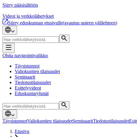
Siirry pääsisältöön
Videot ja verkkolähetykset
Siirry eduskunnan etusivulle
(avautuu uuteen välilehteen)
Ohita navigointivalikko
Täysistunnot
Valiokuntien tilaisuudet
Seminaarit
Tiedotustilaisuudet
Esittelyvideot
Eduskuntaryhmät
Täysistunnot
Valiokuntien tilaisuudet
Seminaarit
Tiedotustilaisuudet
Esit
Etusivu