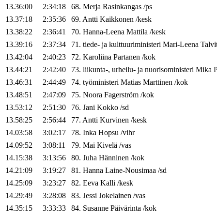
13.36:00
2:34:18
68
.
Merja
Rasinkangas
/
ps
13.37:18
2:35:36
69
.
Antti
Kaikkonen
/
kesk
13.38:22
2:36:41
70
.
Hanna-Leena
Mattila
/
kesk
13.39:16
2:37:34
71
.
tiede- ja kulttuuriministeri
Mari-Leena
Talvi
13.42:04
2:40:23
72
.
Karoliina
Partanen
/
kok
13.44:21
2:42:40
73
.
liikunta-, urheilu- ja nuorisoministeri
Mika
P
13.46:31
2:44:49
74
.
työministeri
Matias
Marttinen
/
kok
13.48:51
2:47:09
75
.
Noora
Fagerström
/
kok
13.53:12
2:51:30
76
.
Jani
Kokko
/
sd
13.58:25
2:56:44
77
.
Antti
Kurvinen
/
kesk
14.03:58
3:02:17
78
.
Inka
Hopsu
/
vihr
14.09:52
3:08:11
79
.
Mai
Kivelä
/
vas
14.15:38
3:13:56
80
.
Juha
Hänninen
/
kok
14.21:09
3:19:27
81
.
Hanna
Laine-Nousimaa
/
sd
14.25:09
3:23:27
82
.
Eeva
Kalli
/
kesk
14.29:49
3:28:08
83
.
Jessi
Jokelainen
/
vas
14.35:15
3:33:33
84
.
Susanne
Päivärinta
/
kok