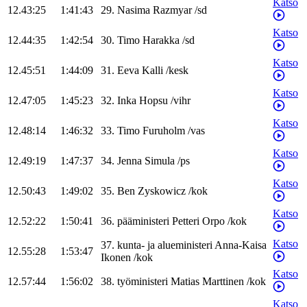
Katso
12.43:25
1:41:43
29
.
Nasima
Razmyar
/
sd
Katso
12.44:35
1:42:54
30
.
Timo
Harakka
/
sd
Katso
12.45:51
1:44:09
31
.
Eeva
Kalli
/
kesk
Katso
12.47:05
1:45:23
32
.
Inka
Hopsu
/
vihr
Katso
12.48:14
1:46:32
33
.
Timo
Furuholm
/
vas
Katso
12.49:19
1:47:37
34
.
Jenna
Simula
/
ps
Katso
12.50:43
1:49:02
35
.
Ben
Zyskowicz
/
kok
Katso
12.52:22
1:50:41
36
.
pääministeri
Petteri
Orpo
/
kok
Katso
37
.
kunta- ja alueministeri
Anna-Kaisa
12.55:28
1:53:47
Ikonen
/
kok
Katso
12.57:44
1:56:02
38
.
työministeri
Matias
Marttinen
/
kok
Katso