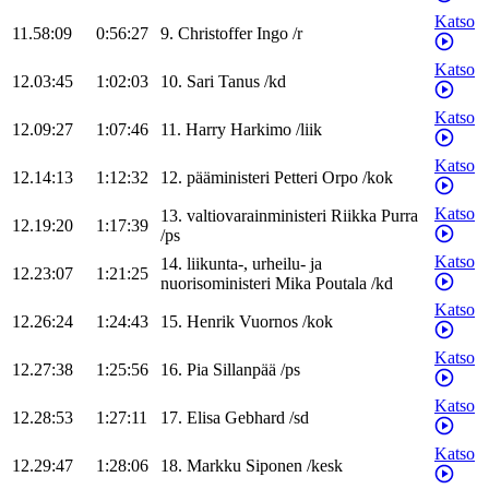
Katso
11.58:09
0:56:27
9
.
Christoffer
Ingo
/
r
Katso
12.03:45
1:02:03
10
.
Sari
Tanus
/
kd
Katso
12.09:27
1:07:46
11
.
Harry
Harkimo
/
liik
Katso
12.14:13
1:12:32
12
.
pääministeri
Petteri
Orpo
/
kok
Katso
13
.
valtiovarainministeri
Riikka
Purra
12.19:20
1:17:39
/
ps
Katso
14
.
liikunta-, urheilu- ja
12.23:07
1:21:25
nuorisoministeri
Mika
Poutala
/
kd
Katso
12.26:24
1:24:43
15
.
Henrik
Vuornos
/
kok
Katso
12.27:38
1:25:56
16
.
Pia
Sillanpää
/
ps
Katso
12.28:53
1:27:11
17
.
Elisa
Gebhard
/
sd
Katso
12.29:47
1:28:06
18
.
Markku
Siponen
/
kesk