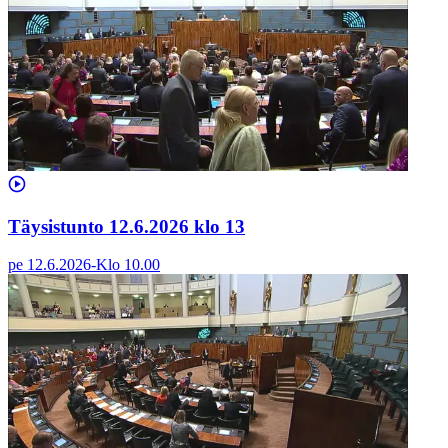
Täysistunto 12.6.2026 klo 13
pe 12.6.2026
-
Klo
10.00