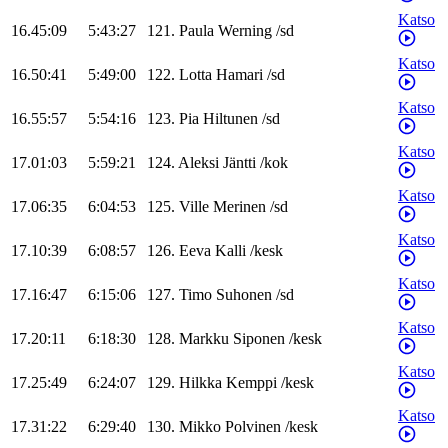
Katso
16.45:09
5:43:27
121
.
Paula
Werning
/
sd
Katso
16.50:41
5:49:00
122
.
Lotta
Hamari
/
sd
Katso
16.55:57
5:54:16
123
.
Pia
Hiltunen
/
sd
Katso
17.01:03
5:59:21
124
.
Aleksi
Jäntti
/
kok
Katso
17.06:35
6:04:53
125
.
Ville
Merinen
/
sd
Katso
17.10:39
6:08:57
126
.
Eeva
Kalli
/
kesk
Katso
17.16:47
6:15:06
127
.
Timo
Suhonen
/
sd
Katso
17.20:11
6:18:30
128
.
Markku
Siponen
/
kesk
Katso
17.25:49
6:24:07
129
.
Hilkka
Kemppi
/
kesk
Katso
17.31:22
6:29:40
130
.
Mikko
Polvinen
/
kesk