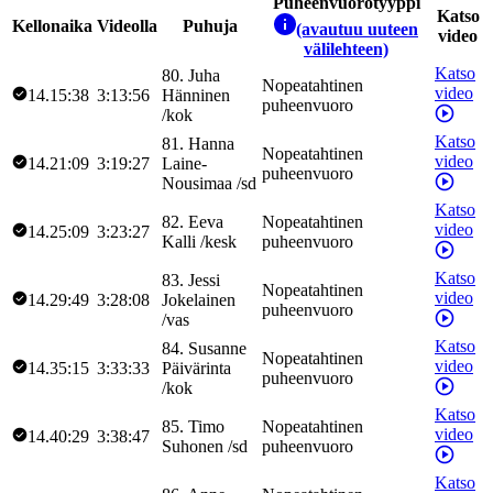
Puheenvuorotyyppi
Katso
Kellonaika
Videolla
Puhuja
(avautuu uuteen
video
välilehteen)
Katso
80
.
Juha
Nopeatahtinen
video
14.15:38
3:13:56
Hänninen
puheenvuoro
/
kok
Katso
81
.
Hanna
Nopeatahtinen
video
14.21:09
3:19:27
Laine-
puheenvuoro
Nousimaa
/
sd
Katso
82
.
Eeva
Nopeatahtinen
video
14.25:09
3:23:27
Kalli
/
kesk
puheenvuoro
Katso
83
.
Jessi
Nopeatahtinen
video
14.29:49
3:28:08
Jokelainen
puheenvuoro
/
vas
Katso
84
.
Susanne
Nopeatahtinen
video
14.35:15
3:33:33
Päivärinta
puheenvuoro
/
kok
Katso
85
.
Timo
Nopeatahtinen
video
14.40:29
3:38:47
Suhonen
/
sd
puheenvuoro
Katso