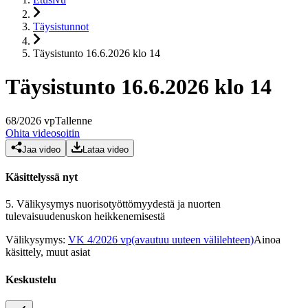
Täysistunnot
Täysistunto 16.6.2026 klo 14
Täysistunto 16.6.2026 klo 14
68
/
2026
vp
Tallenne
Ohita videosoitin
Jaa video
Lataa video
Käsittelyssä nyt
5.
Välikysymys nuorisotyöttömyydestä ja nuorten
tulevaisuudenuskon heikkenemisestä
Välikysymys
:
VK 4/2026 vp
(avautuu uuteen välilehteen)
Ainoa
käsittely, muut asiat
Keskustelu