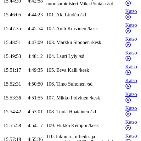
15.44:39
4:42:58
nuorisoministeri
Mika
Poutala
/
kd
Katso
15.46:05
4:44:23
101
.
Aki
Lindén
/
sd
Katso
15.47:35
4:45:54
102
.
Antti
Kurvinen
/
kesk
Katso
15.48:51
4:47:09
103
.
Markku
Siponen
/
kesk
Katso
15.49:53
4:48:12
104
.
Lauri
Lyly
/
sd
Katso
15.51:17
4:49:35
105
.
Eeva
Kalli
/
kesk
Katso
15.52:31
4:50:50
106
.
Timo
Suhonen
/
sd
Katso
15.53:36
4:51:55
107
.
Mikko
Polvinen
/
kesk
Katso
15.54:42
4:53:01
108
.
Tuula
Haatainen
/
sd
Katso
15.55:58
4:54:17
109
.
Hilkka
Kemppi
/
kesk
Katso
110
.
liikunta-, urheilu- ja
15.57:18
4:55:36