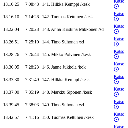
Katso
18.10:25
7:08:43
141
.
Hilkka
Kemppi
/
kesk
Katso
18.16:10
7:14:28
142
.
Tuomas
Kettunen
/
kesk
Katso
18.22:04
7:20:23
143
.
Anna-Kristiina
Mikkonen
/
sd
Katso
18.26:51
7:25:10
144
.
Timo
Suhonen
/
sd
Katso
18.28:26
7:26:44
145
.
Mikko
Polvinen
/
kesk
Katso
18.30:05
7:28:23
146
.
Janne
Jukkola
/
kok
Katso
18.33:30
7:31:49
147
.
Hilkka
Kemppi
/
kesk
Katso
18.37:00
7:35:19
148
.
Markku
Siponen
/
kesk
Katso
18.39:45
7:38:03
149
.
Timo
Suhonen
/
sd
Katso
18.42:57
7:41:16
150
.
Tuomas
Kettunen
/
kesk
Katso