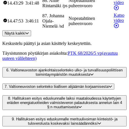
86
.
Anne
Nopeatahtinen
video
14.43:29
3:41:48
Rintamäki
/
ps
puheenvuoro
Katso
87
.
Johanna
Nopeatahtinen
video
14.47:53
3:46:11
Ojala-
puheenvuoro
Niemelä
/
sd
Näytä kaikki
Keskustelu päättyi ja asian käsittely keskeytettiin.
Täysistunnon pöytäkirjan asiakohta
:
PTK 68/2026/5 vp
(avautuu
uuteen välilehteen)
6.
Valtioneuvoston ajankohtaisselonteko ulko- ja turvallisuuspoliittisen
toimintaympäristön muutoksesta
7.
Valtioneuvoston selonteko liiallisen alijäämän korjaamisesta
8.
Hallituksen esitys eduskunnalle laiksi maataloudessa käytettyjen
eräiden energiatuotteiden valmisteveron palautuksesta annetun lain 4
§:n muuttamisesta
9.
Hallituksen esitys eduskunnalle merituulivoiman kiinteistö- ja
tuloverotusta koskevaksi lainsäädännöksi