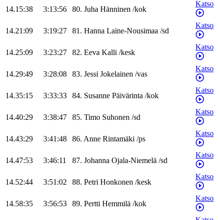
Katso
14.15:38
3:13:56
80
.
Juha
Hänninen
/
kok
Katso
14.21:09
3:19:27
81
.
Hanna
Laine-Nousimaa
/
sd
Katso
14.25:09
3:23:27
82
.
Eeva
Kalli
/
kesk
Katso
14.29:49
3:28:08
83
.
Jessi
Jokelainen
/
vas
Katso
14.35:15
3:33:33
84
.
Susanne
Päivärinta
/
kok
Katso
14.40:29
3:38:47
85
.
Timo
Suhonen
/
sd
Katso
14.43:29
3:41:48
86
.
Anne
Rintamäki
/
ps
Katso
14.47:53
3:46:11
87
.
Johanna
Ojala-Niemelä
/
sd
Katso
14.52:44
3:51:02
88
.
Petri
Honkonen
/
kesk
Katso
14.58:35
3:56:53
89
.
Pertti
Hemmilä
/
kok
Katso