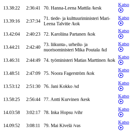
Katso
13.38:22
2:36:41
70
.
Hanna-Leena
Mattila
/
kesk
Katso
71
.
tiede- ja kulttuuriministeri
Mari-
13.39:16
2:37:34
Leena
Talvitie
/
kok
Katso
13.42:04
2:40:23
72
.
Karoliina
Partanen
/
kok
Katso
73
.
liikunta-, urheilu- ja
13.44:21
2:42:40
nuorisoministeri
Mika
Poutala
/
kd
Katso
13.46:31
2:44:49
74
.
työministeri
Matias
Marttinen
/
kok
Katso
13.48:51
2:47:09
75
.
Noora
Fagerström
/
kok
Katso
13.53:12
2:51:30
76
.
Jani
Kokko
/
sd
Katso
13.58:25
2:56:44
77
.
Antti
Kurvinen
/
kesk
Katso
14.03:58
3:02:17
78
.
Inka
Hopsu
/
vihr
Katso
14.09:52
3:08:11
79
.
Mai
Kivelä
/
vas