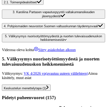
2.1.
Toimenpidealoitteet
3.
Karoliina Partasen vapautuspyyntö valtakunnanoikeuden
jäsenyydestä
4.
Pohjoismaiden neuvoston Suomen valtuuskunnan täydennysvaali
5.
Välikysymys nuorisotyöttömyydestä ja nuorten tulevaisuudenuskon
heikkenemisestä
Videossa oleva kohta
Siirry asiakohdan alkuun
5.
Välikysymys nuorisotyöttömyydestä ja nuorten
tulevaisuudenuskon heikkenemisestä
Välikysymys
:
VK 4/2026 vp
(avautuu uuteen välilehteen)
Ainoa
käsittely, muut asiat
Keskustelun menettelytapa
(
1
)
Pidetyt puheenvuorot (157)