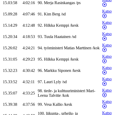
15.03:58
4:02:16
90
.
Merja
Rasinkangas
/
ps
Katso
15.09:28
4:07:46
91
.
Kim
Berg
/
sd
Katso
15.14:29
4:12:48
92
.
Hilkka
Kemppi
/
kesk
Katso
15.20:34
4:18:53
93
.
Tuula
Haatainen
/
sd
Katso
15.26:02
4:24:21
94
.
työministeri
Matias
Marttinen
/
kok
Katso
15.31:05
4:29:23
95
.
Hilkka
Kemppi
/
kesk
Katso
15.32:23
4:30:42
96
.
Markku
Siponen
/
kesk
Katso
15.33:52
4:32:11
97
.
Lauri
Lyly
/
sd
Katso
98
.
tiede- ja kulttuuriministeri
Mari-
15.35:07
4:33:25
Leena
Talvitie
/
kok
Katso
15.39:38
4:37:56
99
.
Vesa
Kallio
/
kesk
Katso
100
.
liikunta-, urheilu- ja