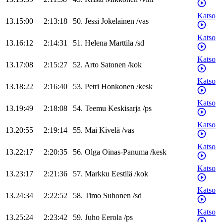
Katso
13.15:00
2:13:18
50
.
Jessi
Jokelainen
/
vas
Katso
13.16:12
2:14:31
51
.
Helena
Marttila
/
sd
Katso
13.17:08
2:15:27
52
.
Arto
Satonen
/
kok
Katso
13.18:22
2:16:40
53
.
Petri
Honkonen
/
kesk
Katso
13.19:49
2:18:08
54
.
Teemu
Keskisarja
/
ps
Katso
13.20:55
2:19:14
55
.
Mai
Kivelä
/
vas
Katso
13.22:17
2:20:35
56
.
Olga
Oinas-Panuma
/
kesk
Katso
13.23:17
2:21:36
57
.
Markku
Eestilä
/
kok
Katso
13.24:34
2:22:52
58
.
Timo
Suhonen
/
sd
Katso
13.25:24
2:23:42
59
.
Juho
Eerola
/
ps