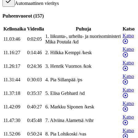
Automaattinen vieritys
Puheenvuorot
(
157
)
Kellonaika
Videolla
Puhuja
Katso
Katso
1
.
liikunta-, urheilu- ja nuorisoministeri
11.03:46
0:02:05
Mika
Poutala
/
kd
Katso
11.16:27
0:14:46
2
.
Hilkka
Kemppi
/
kesk
Katso
11.26:17
0:24:36
3
.
Henrik
Vuornos
/
kok
Katso
11.31:44
0:30:03
4
.
Pia
Sillanpää
/
ps
Katso
11.37:18
0:35:37
5
.
Elisa
Gebhard
/
sd
Katso
11.42:09
0:40:27
6
.
Markku
Siponen
/
kesk
Katso
11.47:30
0:45:48
7
.
Alviina
Alametsä
/
vihr
Katso
11.52:06
0:50:24
8
.
Pia
Lohikoski
/
vas