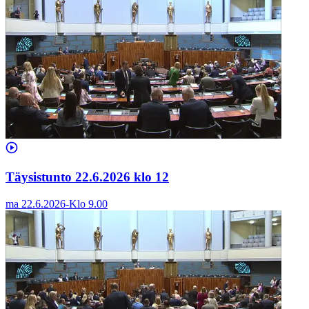
Täysistunto 22.6.2026 klo 12
ma 22.6.2026
-
Klo
9.00