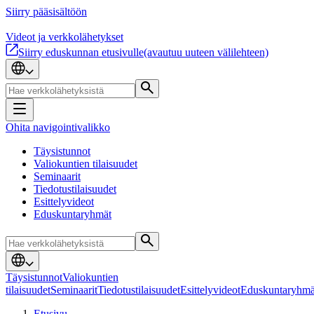
Siirry pääsisältöön
Videot ja verkkolähetykset
Siirry eduskunnan etusivulle
(avautuu uuteen välilehteen)
Ohita navigointivalikko
Täysistunnot
Valiokuntien tilaisuudet
Seminaarit
Tiedotustilaisuudet
Esittelyvideot
Eduskuntaryhmät
Täysistunnot
Valiokuntien
tilaisuudet
Seminaarit
Tiedotustilaisuudet
Esittelyvideot
Eduskuntaryhmä
Etusivu