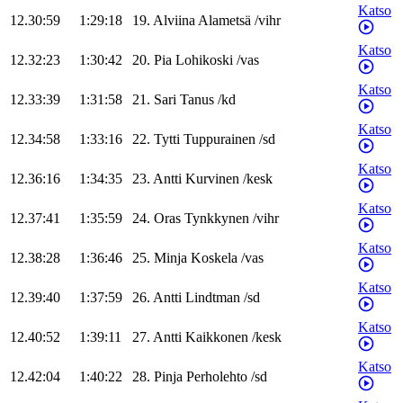
Katso
12.30:59
1:29:18
19
.
Alviina
Alametsä
/
vihr
Katso
12.32:23
1:30:42
20
.
Pia
Lohikoski
/
vas
Katso
12.33:39
1:31:58
21
.
Sari
Tanus
/
kd
Katso
12.34:58
1:33:16
22
.
Tytti
Tuppurainen
/
sd
Katso
12.36:16
1:34:35
23
.
Antti
Kurvinen
/
kesk
Katso
12.37:41
1:35:59
24
.
Oras
Tynkkynen
/
vihr
Katso
12.38:28
1:36:46
25
.
Minja
Koskela
/
vas
Katso
12.39:40
1:37:59
26
.
Antti
Lindtman
/
sd
Katso
12.40:52
1:39:11
27
.
Antti
Kaikkonen
/
kesk
Katso
12.42:04
1:40:22
28
.
Pinja
Perholehto
/
sd