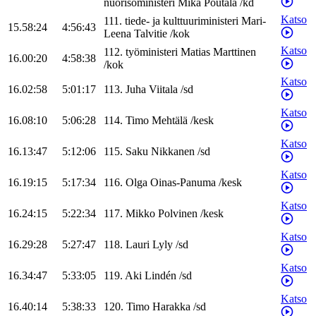
nuorisoministeri
Mika
Poutala
/
kd
Katso
111
.
tiede- ja kulttuuriministeri
Mari-
15.58:24
4:56:43
Leena
Talvitie
/
kok
Katso
112
.
työministeri
Matias
Marttinen
16.00:20
4:58:38
/
kok
Katso
16.02:58
5:01:17
113
.
Juha
Viitala
/
sd
Katso
16.08:10
5:06:28
114
.
Timo
Mehtälä
/
kesk
Katso
16.13:47
5:12:06
115
.
Saku
Nikkanen
/
sd
Katso
16.19:15
5:17:34
116
.
Olga
Oinas-Panuma
/
kesk
Katso
16.24:15
5:22:34
117
.
Mikko
Polvinen
/
kesk
Katso
16.29:28
5:27:47
118
.
Lauri
Lyly
/
sd
Katso
16.34:47
5:33:05
119
.
Aki
Lindén
/
sd
Katso
16.40:14
5:38:33
120
.
Timo
Harakka
/
sd