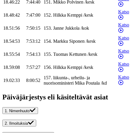
18.46:22
7:44:40
151
.
Mikko
Polvinen
/
kesk
Katso
18.48:42
7:47:00
152
.
Hilkka
Kemppi
/
kesk
Katso
18.51:56
7:50:15
153
.
Janne
Jukkola
/
kok
Katso
18.54:53
7:53:12
154
.
Markku
Siponen
/
kesk
Katso
18.55:54
7:54:13
155
.
Tuomas
Kettunen
/
kesk
Katso
18.59:08
7:57:27
156
.
Hilkka
Kemppi
/
kesk
Katso
157
.
liikunta-, urheilu- ja
19.02:33
8:00:52
nuorisoministeri
Mika
Poutala
/
kd
Päiväjärjestys eli käsiteltävät asiat
1.
Nimenhuuto
2.
Ilmoituksia