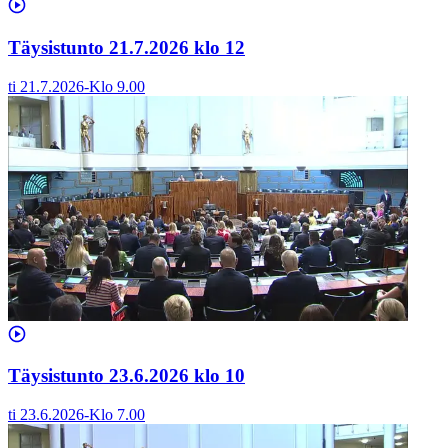
Täysistunto 21.7.2026 klo 12
ti 21.7.2026
-
Klo
9.00
Täysistunto 23.6.2026 klo 10
ti 23.6.2026
-
Klo
7.00