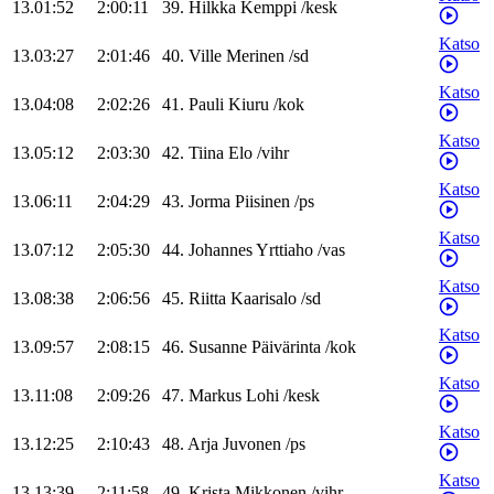
13.01:52
2:00:11
39
.
Hilkka
Kemppi
/
kesk
Katso
13.03:27
2:01:46
40
.
Ville
Merinen
/
sd
Katso
13.04:08
2:02:26
41
.
Pauli
Kiuru
/
kok
Katso
13.05:12
2:03:30
42
.
Tiina
Elo
/
vihr
Katso
13.06:11
2:04:29
43
.
Jorma
Piisinen
/
ps
Katso
13.07:12
2:05:30
44
.
Johannes
Yrttiaho
/
vas
Katso
13.08:38
2:06:56
45
.
Riitta
Kaarisalo
/
sd
Katso
13.09:57
2:08:15
46
.
Susanne
Päivärinta
/
kok
Katso
13.11:08
2:09:26
47
.
Markus
Lohi
/
kesk
Katso
13.12:25
2:10:43
48
.
Arja
Juvonen
/
ps
Katso
13.13:39
2:11:58
49
.
Krista
Mikkonen
/
vihr