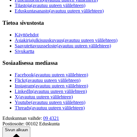
Tilastoja
(avautuu uuteen välilehteen)
Eduskuntasanasto
(avautuu uuteen välilehteen)
Tietoa sivustosta
Käyttöehdot
Asiakirjajulkisuuskuvaus
(avautuu uuteen välilehteen)
Saavutettavuusseloste
(avautuu uuteen välilehteen)
Sivukartta
Sosiaalisessa mediassa
Facebook
(avautuu uuteen välilehteen)
Flickr
(avautuu uuteen välilehteen)
Instagram
(avautuu uuteen välilehteen)
LinkedIn
(avautuu uuteen välilehteen)
X
(avautuu uuteen välilehteen)
Youtube
(avautuu uuteen välilehteen)
Threads
(avautuu uuteen välilehteen)
Eduskunnan vaihde:
09 4321
Postiosoite:
00102 Eduskunta
Sivun alkuun