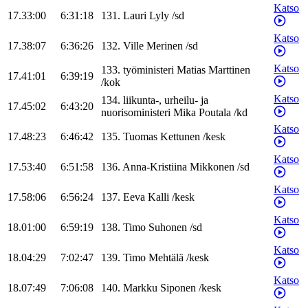
Katso
17.33:00
6:31:18
131
.
Lauri
Lyly
/
sd
Katso
17.38:07
6:36:26
132
.
Ville
Merinen
/
sd
Katso
133
.
työministeri
Matias
Marttinen
17.41:01
6:39:19
/
kok
Katso
134
.
liikunta-, urheilu- ja
17.45:02
6:43:20
nuorisoministeri
Mika
Poutala
/
kd
Katso
17.48:23
6:46:42
135
.
Tuomas
Kettunen
/
kesk
Katso
17.53:40
6:51:58
136
.
Anna-Kristiina
Mikkonen
/
sd
Katso
17.58:06
6:56:24
137
.
Eeva
Kalli
/
kesk
Katso
18.01:00
6:59:19
138
.
Timo
Suhonen
/
sd
Katso
18.04:29
7:02:47
139
.
Timo
Mehtälä
/
kesk
Katso
18.07:49
7:06:08
140
.
Markku
Siponen
/
kesk