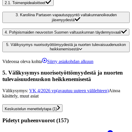
2.1.
Toimenpidealoitteet
3.
Karoliina Partasen vapautuspyyntö valtakunnanoikeuden
jäsenyydestä
4.
Pohjoismaiden neuvoston Suomen valtuuskunnan täydennysvaali
5.
Välikysymys nuorisotyöttömyydestä ja nuorten tulevaisuudenuskon
heikkenemisestä
Videossa oleva kohta
Siirry asiakohdan alkuun
5.
Välikysymys nuorisotyöttömyydestä ja nuorten
tulevaisuudenuskon heikkenemisestä
Välikysymys
:
VK 4/2026 vp
(avautuu uuteen välilehteen)
Ainoa
käsittely, muut asiat
Keskustelun menettelytapa
(
1
)
Pidetyt puheenvuorot (157)