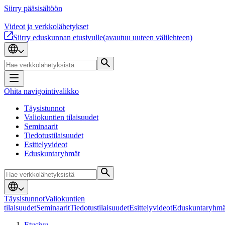
Siirry pääsisältöön
Videot ja verkkolähetykset
Siirry eduskunnan etusivulle
(avautuu uuteen välilehteen)
Ohita navigointivalikko
Täysistunnot
Valiokuntien tilaisuudet
Seminaarit
Tiedotustilaisuudet
Esittelyvideot
Eduskuntaryhmät
Täysistunnot
Valiokuntien
tilaisuudet
Seminaarit
Tiedotustilaisuudet
Esittelyvideot
Eduskuntaryhmä
Etusivu