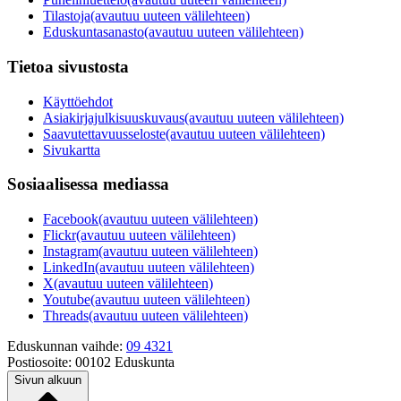
Tilastoja
(avautuu uuteen välilehteen)
Eduskuntasanasto
(avautuu uuteen välilehteen)
Tietoa sivustosta
Käyttöehdot
Asiakirjajulkisuuskuvaus
(avautuu uuteen välilehteen)
Saavutettavuusseloste
(avautuu uuteen välilehteen)
Sivukartta
Sosiaalisessa mediassa
Facebook
(avautuu uuteen välilehteen)
Flickr
(avautuu uuteen välilehteen)
Instagram
(avautuu uuteen välilehteen)
LinkedIn
(avautuu uuteen välilehteen)
X
(avautuu uuteen välilehteen)
Youtube
(avautuu uuteen välilehteen)
Threads
(avautuu uuteen välilehteen)
Eduskunnan vaihde:
09 4321
Postiosoite:
00102 Eduskunta
Sivun alkuun