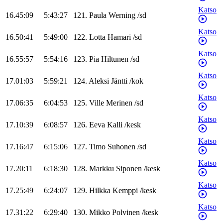
Katso
16.45:09
5:43:27
121
.
Paula
Werning
/
sd
Katso
16.50:41
5:49:00
122
.
Lotta
Hamari
/
sd
Katso
16.55:57
5:54:16
123
.
Pia
Hiltunen
/
sd
Katso
17.01:03
5:59:21
124
.
Aleksi
Jäntti
/
kok
Katso
17.06:35
6:04:53
125
.
Ville
Merinen
/
sd
Katso
17.10:39
6:08:57
126
.
Eeva
Kalli
/
kesk
Katso
17.16:47
6:15:06
127
.
Timo
Suhonen
/
sd
Katso
17.20:11
6:18:30
128
.
Markku
Siponen
/
kesk
Katso
17.25:49
6:24:07
129
.
Hilkka
Kemppi
/
kesk
Katso
17.31:22
6:29:40
130
.
Mikko
Polvinen
/
kesk