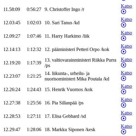
Katso
11.58:09
0:56:27
9
.
Christoffer
Ingo
/
r
Katso
12.03:45
1:02:03
10
.
Sari
Tanus
/
kd
Katso
12.09:27
1:07:46
11
.
Harry
Harkimo
/
liik
Katso
12.14:13
1:12:32
12
.
pääministeri
Petteri
Orpo
/
kok
Katso
13
.
valtiovarainministeri
Riikka
Purra
12.19:20
1:17:39
/
ps
Katso
14
.
liikunta-, urheilu- ja
12.23:07
1:21:25
nuorisoministeri
Mika
Poutala
/
kd
Katso
12.26:24
1:24:43
15
.
Henrik
Vuornos
/
kok
Katso
12.27:38
1:25:56
16
.
Pia
Sillanpää
/
ps
Katso
12.28:53
1:27:11
17
.
Elisa
Gebhard
/
sd
Katso
12.29:47
1:28:06
18
.
Markku
Siponen
/
kesk