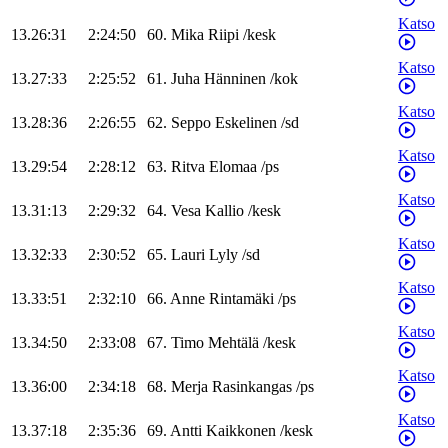
Katso
13.26:31
2:24:50
60
.
Mika
Riipi
/
kesk
Katso
13.27:33
2:25:52
61
.
Juha
Hänninen
/
kok
Katso
13.28:36
2:26:55
62
.
Seppo
Eskelinen
/
sd
Katso
13.29:54
2:28:12
63
.
Ritva
Elomaa
/
ps
Katso
13.31:13
2:29:32
64
.
Vesa
Kallio
/
kesk
Katso
13.32:33
2:30:52
65
.
Lauri
Lyly
/
sd
Katso
13.33:51
2:32:10
66
.
Anne
Rintamäki
/
ps
Katso
13.34:50
2:33:08
67
.
Timo
Mehtälä
/
kesk
Katso
13.36:00
2:34:18
68
.
Merja
Rasinkangas
/
ps
Katso
13.37:18
2:35:36
69
.
Antti
Kaikkonen
/
kesk