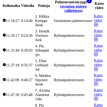
Puheenvuorotyyppi
Katso
Kellonaika
Videolla
Puhuja
(avautuu uuteen
video
välilehteen)
Katso
2
.
Hilkka
video
11.16:27
0:14:46
Kemppi
Varsinainen puheenvuoro
/
kesk
Katso
3
.
Henrik
video
11.26:17
0:24:36
Vuornos
Ryhmäpuheenvuoro
/
kok
Katso
4
.
Pia
video
11.31:44
0:30:03
Sillanpää
Ryhmäpuheenvuoro
/
ps
Katso
5
.
Elisa
video
11.37:18
0:35:37
Gebhard
Ryhmäpuheenvuoro
/
sd
Katso
6
.
Markku
video
11.42:09
0:40:27
Siponen
Ryhmäpuheenvuoro
/
kesk
Katso
7
.
Alviina
video
11.47:30
0:45:48
Alametsä
Ryhmäpuheenvuoro
/
vihr
Katso
8
.
Pia