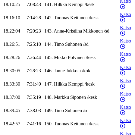
Katso
18.10:25
7:08:43
141
.
Hilkka
Kemppi
/
kesk
Katso
18.16:10
7:14:28
142
.
Tuomas
Kettunen
/
kesk
Katso
18.22:04
7:20:23
143
.
Anna-Kristiina
Mikkonen
/
sd
Katso
18.26:51
7:25:10
144
.
Timo
Suhonen
/
sd
Katso
18.28:26
7:26:44
145
.
Mikko
Polvinen
/
kesk
Katso
18.30:05
7:28:23
146
.
Janne
Jukkola
/
kok
Katso
18.33:30
7:31:49
147
.
Hilkka
Kemppi
/
kesk
Katso
18.37:00
7:35:19
148
.
Markku
Siponen
/
kesk
Katso
18.39:45
7:38:03
149
.
Timo
Suhonen
/
sd
Katso
18.42:57
7:41:16
150
.
Tuomas
Kettunen
/
kesk
Katso