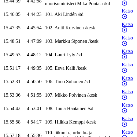
15.44:39
4:42:58
nuorisoministeri
Mika
Poutala
/
kd
Katso
15.46:05
4:44:23
101
.
Aki
Lindén
/
sd
Katso
15.47:35
4:45:54
102
.
Antti
Kurvinen
/
kesk
Katso
15.48:51
4:47:09
103
.
Markku
Siponen
/
kesk
Katso
15.49:53
4:48:12
104
.
Lauri
Lyly
/
sd
Katso
15.51:17
4:49:35
105
.
Eeva
Kalli
/
kesk
Katso
15.52:31
4:50:50
106
.
Timo
Suhonen
/
sd
Katso
15.53:36
4:51:55
107
.
Mikko
Polvinen
/
kesk
Katso
15.54:42
4:53:01
108
.
Tuula
Haatainen
/
sd
Katso
15.55:58
4:54:17
109
.
Hilkka
Kemppi
/
kesk
Katso
110
.
liikunta-, urheilu- ja
15.57:18
4:55:36