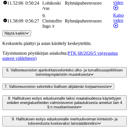
video
11.52:06
0:50:24
Lohikoski
Ryhmäpuheenvuoro
/
vas
Katso
9
.
video
11.58:09
0:56:27
Christoffer
Ryhmäpuheenvuoro
Ingo
/
r
Näytä kaikki
Keskustelu päättyi ja asian käsittely keskeytettiin.
Täysistunnon pöytäkirjan asiakohta
:
PTK 68/2026/5 vp
(avautuu
uuteen välilehteen)
6.
Valtioneuvoston ajankohtaisselonteko ulko- ja turvallisuuspoliittisen
toimintaympäristön muutoksesta
7.
Valtioneuvoston selonteko liiallisen alijäämän korjaamisesta
8.
Hallituksen esitys eduskunnalle laiksi maataloudessa käytettyjen
eräiden energiatuotteiden valmisteveron palautuksesta annetun lain 4
§:n muuttamisesta
9.
Hallituksen esitys eduskunnalle merituulivoiman kiinteistö- ja
tuloverotusta koskevaksi lainsäädännöksi