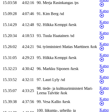
15.03:58
4:02:16
90
.
Merja
Rasinkangas
/
ps
Katso
15.09:28
4:07:46
91
.
Kim
Berg
/
sd
Katso
15.14:29
4:12:48
92
.
Hilkka
Kemppi
/
kesk
Katso
15.20:34
4:18:53
93
.
Tuula
Haatainen
/
sd
Katso
15.26:02
4:24:21
94
.
työministeri
Matias
Marttinen
/
kok
Katso
15.31:05
4:29:23
95
.
Hilkka
Kemppi
/
kesk
Katso
15.32:23
4:30:42
96
.
Markku
Siponen
/
kesk
Katso
15.33:52
4:32:11
97
.
Lauri
Lyly
/
sd
Katso
98
.
tiede- ja kulttuuriministeri
Mari-
15.35:07
4:33:25
Leena
Talvitie
/
kok
Katso
15.39:38
4:37:56
99
.
Vesa
Kallio
/
kesk
Katso
100
.
liikunta-, urheilu- ja