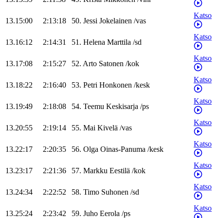
Katso
13.15:00
2:13:18
50
.
Jessi
Jokelainen
/
vas
Katso
13.16:12
2:14:31
51
.
Helena
Marttila
/
sd
Katso
13.17:08
2:15:27
52
.
Arto
Satonen
/
kok
Katso
13.18:22
2:16:40
53
.
Petri
Honkonen
/
kesk
Katso
13.19:49
2:18:08
54
.
Teemu
Keskisarja
/
ps
Katso
13.20:55
2:19:14
55
.
Mai
Kivelä
/
vas
Katso
13.22:17
2:20:35
56
.
Olga
Oinas-Panuma
/
kesk
Katso
13.23:17
2:21:36
57
.
Markku
Eestilä
/
kok
Katso
13.24:34
2:22:52
58
.
Timo
Suhonen
/
sd
Katso
13.25:24
2:23:42
59
.
Juho
Eerola
/
ps