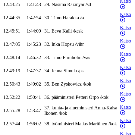
Katso
12.43:25
1:41:43
29
.
Nasima
Razmyar
/
sd
Katso
12.44:35
1:42:54
30
.
Timo
Harakka
/
sd
Katso
12.45:51
1:44:09
31
.
Eeva
Kalli
/
kesk
Katso
12.47:05
1:45:23
32
.
Inka
Hopsu
/
vihr
Katso
12.48:14
1:46:32
33
.
Timo
Furuholm
/
vas
Katso
12.49:19
1:47:37
34
.
Jenna
Simula
/
ps
Katso
12.50:43
1:49:02
35
.
Ben
Zyskowicz
/
kok
Katso
12.52:22
1:50:41
36
.
pääministeri
Petteri
Orpo
/
kok
Katso
37
.
kunta- ja alueministeri
Anna-Kaisa
12.55:28
1:53:47
Ikonen
/
kok
Katso
12.57:44
1:56:02
38
.
työministeri
Matias
Marttinen
/
kok
Katso