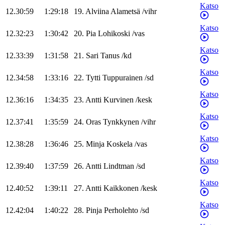
Katso
12.30:59
1:29:18
19
.
Alviina
Alametsä
/
vihr
Katso
12.32:23
1:30:42
20
.
Pia
Lohikoski
/
vas
Katso
12.33:39
1:31:58
21
.
Sari
Tanus
/
kd
Katso
12.34:58
1:33:16
22
.
Tytti
Tuppurainen
/
sd
Katso
12.36:16
1:34:35
23
.
Antti
Kurvinen
/
kesk
Katso
12.37:41
1:35:59
24
.
Oras
Tynkkynen
/
vihr
Katso
12.38:28
1:36:46
25
.
Minja
Koskela
/
vas
Katso
12.39:40
1:37:59
26
.
Antti
Lindtman
/
sd
Katso
12.40:52
1:39:11
27
.
Antti
Kaikkonen
/
kesk
Katso
12.42:04
1:40:22
28
.
Pinja
Perholehto
/
sd