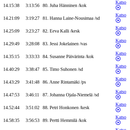
Katso
14.15:38
3:13:56
80
.
Juha
Hänninen
/
kok
Katso
14.21:09
3:19:27
81
.
Hanna
Laine-Nousimaa
/
sd
Katso
14.25:09
3:23:27
82
.
Eeva
Kalli
/
kesk
Katso
14.29:49
3:28:08
83
.
Jessi
Jokelainen
/
vas
Katso
14.35:15
3:33:33
84
.
Susanne
Päivärinta
/
kok
Katso
14.40:29
3:38:47
85
.
Timo
Suhonen
/
sd
Katso
14.43:29
3:41:48
86
.
Anne
Rintamäki
/
ps
Katso
14.47:53
3:46:11
87
.
Johanna
Ojala-Niemelä
/
sd
Katso
14.52:44
3:51:02
88
.
Petri
Honkonen
/
kesk
Katso
14.58:35
3:56:53
89
.
Pertti
Hemmilä
/
kok
Katso