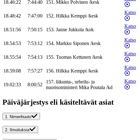
18.46:22
7:44:40
151
.
Mikko
Polvinen
/
kesk
Katso
18.48:42
7:47:00
152
.
Hilkka
Kemppi
/
kesk
Katso
18.51:56
7:50:15
153
.
Janne
Jukkola
/
kok
Katso
18.54:53
7:53:12
154
.
Markku
Siponen
/
kesk
Katso
18.55:54
7:54:13
155
.
Tuomas
Kettunen
/
kesk
Katso
18.59:08
7:57:27
156
.
Hilkka
Kemppi
/
kesk
Katso
157
.
liikunta-, urheilu- ja
19.02:33
8:00:52
nuorisoministeri
Mika
Poutala
/
kd
Päiväjärjestys eli käsiteltävät asiat
1.
Nimenhuuto
2.
Ilmoituksia