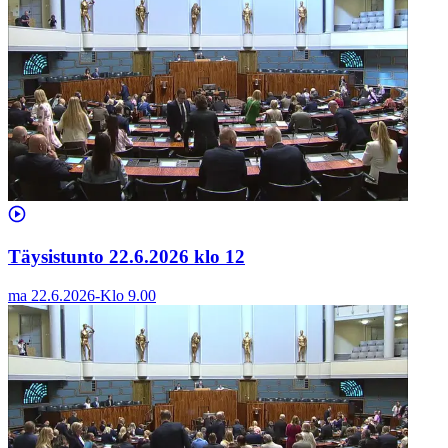
Täysistunto 22.6.2026 klo 12
ma 22.6.2026
-
Klo
9.00