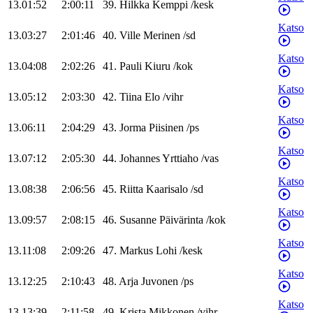
13.01:52
2:00:11
39
.
Hilkka
Kemppi
/
kesk
Katso
13.03:27
2:01:46
40
.
Ville
Merinen
/
sd
Katso
13.04:08
2:02:26
41
.
Pauli
Kiuru
/
kok
Katso
13.05:12
2:03:30
42
.
Tiina
Elo
/
vihr
Katso
13.06:11
2:04:29
43
.
Jorma
Piisinen
/
ps
Katso
13.07:12
2:05:30
44
.
Johannes
Yrttiaho
/
vas
Katso
13.08:38
2:06:56
45
.
Riitta
Kaarisalo
/
sd
Katso
13.09:57
2:08:15
46
.
Susanne
Päivärinta
/
kok
Katso
13.11:08
2:09:26
47
.
Markus
Lohi
/
kesk
Katso
13.12:25
2:10:43
48
.
Arja
Juvonen
/
ps
Katso
13.13:39
2:11:58
49
.
Krista
Mikkonen
/
vihr