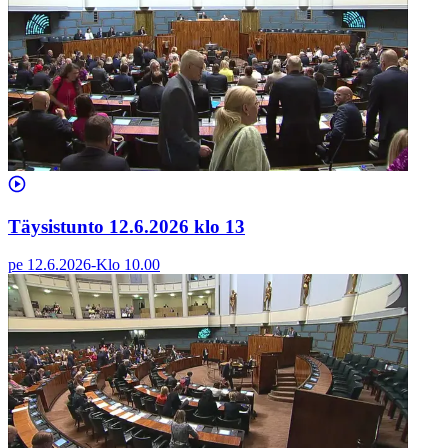
Täysistunto 12.6.2026 klo 13
pe 12.6.2026
-
Klo
10.00