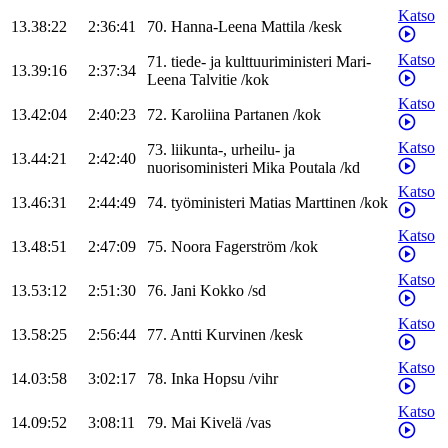
Katso
13.38:22
2:36:41
70
.
Hanna-Leena
Mattila
/
kesk
Katso
71
.
tiede- ja kulttuuriministeri
Mari-
13.39:16
2:37:34
Leena
Talvitie
/
kok
Katso
13.42:04
2:40:23
72
.
Karoliina
Partanen
/
kok
Katso
73
.
liikunta-, urheilu- ja
13.44:21
2:42:40
nuorisoministeri
Mika
Poutala
/
kd
Katso
13.46:31
2:44:49
74
.
työministeri
Matias
Marttinen
/
kok
Katso
13.48:51
2:47:09
75
.
Noora
Fagerström
/
kok
Katso
13.53:12
2:51:30
76
.
Jani
Kokko
/
sd
Katso
13.58:25
2:56:44
77
.
Antti
Kurvinen
/
kesk
Katso
14.03:58
3:02:17
78
.
Inka
Hopsu
/
vihr
Katso
14.09:52
3:08:11
79
.
Mai
Kivelä
/
vas