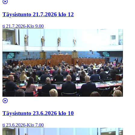
Täysistunto 21.7.2026 klo 12
ti 21.7.2026
-
Klo
9.00
Täysistunto 23.6.2026 klo 10
ti 23.6.2026
-
Klo
7.00