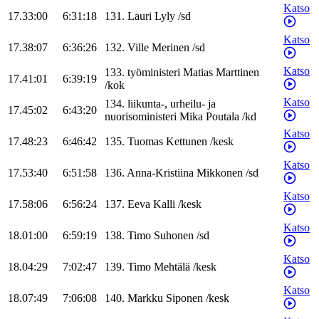
Katso
17.33:00
6:31:18
131
.
Lauri
Lyly
/
sd
Katso
17.38:07
6:36:26
132
.
Ville
Merinen
/
sd
Katso
133
.
työministeri
Matias
Marttinen
17.41:01
6:39:19
/
kok
Katso
134
.
liikunta-, urheilu- ja
17.45:02
6:43:20
nuorisoministeri
Mika
Poutala
/
kd
Katso
17.48:23
6:46:42
135
.
Tuomas
Kettunen
/
kesk
Katso
17.53:40
6:51:58
136
.
Anna-Kristiina
Mikkonen
/
sd
Katso
17.58:06
6:56:24
137
.
Eeva
Kalli
/
kesk
Katso
18.01:00
6:59:19
138
.
Timo
Suhonen
/
sd
Katso
18.04:29
7:02:47
139
.
Timo
Mehtälä
/
kesk
Katso
18.07:49
7:06:08
140
.
Markku
Siponen
/
kesk