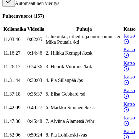
Automaattinen vieritys
Puheenvuorot
(
157
)
Kellonaika
Videolla
Puhuja
Katso
Katso
1
.
liikunta-, urheilu- ja nuorisoministeri
11.03:46
0:02:05
Mika
Poutala
/
kd
Katso
11.16:27
0:14:46
2
.
Hilkka
Kemppi
/
kesk
Katso
11.26:17
0:24:36
3
.
Henrik
Vuornos
/
kok
Katso
11.31:44
0:30:03
4
.
Pia
Sillanpää
/
ps
Katso
11.37:18
0:35:37
5
.
Elisa
Gebhard
/
sd
Katso
11.42:09
0:40:27
6
.
Markku
Siponen
/
kesk
Katso
11.47:30
0:45:48
7
.
Alviina
Alametsä
/
vihr
Katso
11.52:06
0:50:24
8
.
Pia
Lohikoski
/
vas