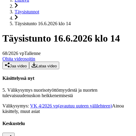
Täysistunnot
Täysistunto 16.6.2026 klo 14
Täysistunto 16.6.2026 klo 14
68
/
2026
vp
Tallenne
Ohita videosoitin
Jaa video
Lataa video
Käsittelyssä nyt
5.
Välikysymys nuorisotyöttömyydestä ja nuorten
tulevaisuudenuskon heikkenemisestä
Välikysymys
:
VK 4/2026 vp
(avautuu uuteen välilehteen)
Ainoa
käsittely, muut asiat
Keskustelu