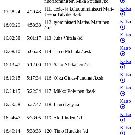
nuorisoministeri
Mika
Poutala
/
kd
Katso
111
.
tiede- ja kulttuuriministeri
Mari-
15.58:24
4:56:43
Leena
Talvitie
/
kok
Katso
112
.
työministeri
Matias
Marttinen
16.00:20
4:58:38
/
kok
Katso
16.02:58
5:01:17
113
.
Juha
Viitala
/
sd
Katso
16.08:10
5:06:28
114
.
Timo
Mehtälä
/
kesk
Katso
16.13:47
5:12:06
115
.
Saku
Nikkanen
/
sd
Katso
16.19:15
5:17:34
116
.
Olga
Oinas-Panuma
/
kesk
Katso
16.24:15
5:22:34
117
.
Mikko
Polvinen
/
kesk
Katso
16.29:28
5:27:47
118
.
Lauri
Lyly
/
sd
Katso
16.34:47
5:33:05
119
.
Aki
Lindén
/
sd
Katso
16.40:14
5:38:33
120
.
Timo
Harakka
/
sd