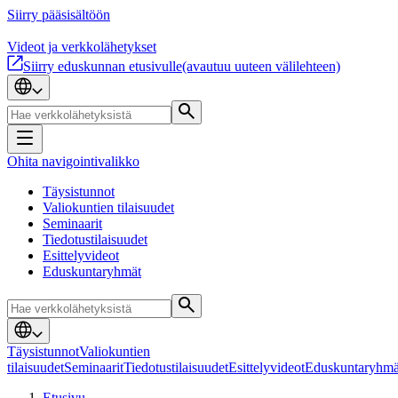
Siirry pääsisältöön
Videot ja verkkolähetykset
Siirry eduskunnan etusivulle
(avautuu uuteen välilehteen)
Ohita navigointivalikko
Täysistunnot
Valiokuntien tilaisuudet
Seminaarit
Tiedotustilaisuudet
Esittelyvideot
Eduskuntaryhmät
Täysistunnot
Valiokuntien
tilaisuudet
Seminaarit
Tiedotustilaisuudet
Esittelyvideot
Eduskuntaryhmä
Etusivu