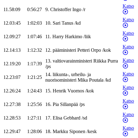
Katso
11.58:09
0:56:27
9
.
Christoffer
Ingo
/
r
Katso
12.03:45
1:02:03
10
.
Sari
Tanus
/
kd
Katso
12.09:27
1:07:46
11
.
Harry
Harkimo
/
liik
Katso
12.14:13
1:12:32
12
.
pääministeri
Petteri
Orpo
/
kok
Katso
13
.
valtiovarainministeri
Riikka
Purra
12.19:20
1:17:39
/
ps
Katso
14
.
liikunta-, urheilu- ja
12.23:07
1:21:25
nuorisoministeri
Mika
Poutala
/
kd
Katso
12.26:24
1:24:43
15
.
Henrik
Vuornos
/
kok
Katso
12.27:38
1:25:56
16
.
Pia
Sillanpää
/
ps
Katso
12.28:53
1:27:11
17
.
Elisa
Gebhard
/
sd
Katso
12.29:47
1:28:06
18
.
Markku
Siponen
/
kesk