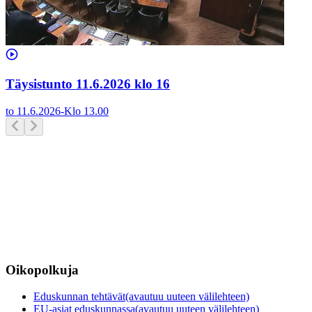
Täysistunto 11.6.2026 klo 16
to 11.6.2026
-
Klo
13.00
Oikopolkuja
Eduskunnan tehtävät
(avautuu uuteen välilehteen)
EU-asiat eduskunnassa
(avautuu uuteen välilehteen)