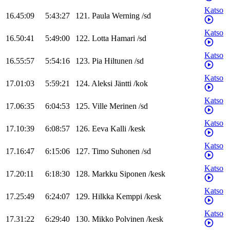
Katso
16.45:09
5:43:27
121
.
Paula
Werning
/
sd
Katso
16.50:41
5:49:00
122
.
Lotta
Hamari
/
sd
Katso
16.55:57
5:54:16
123
.
Pia
Hiltunen
/
sd
Katso
17.01:03
5:59:21
124
.
Aleksi
Jäntti
/
kok
Katso
17.06:35
6:04:53
125
.
Ville
Merinen
/
sd
Katso
17.10:39
6:08:57
126
.
Eeva
Kalli
/
kesk
Katso
17.16:47
6:15:06
127
.
Timo
Suhonen
/
sd
Katso
17.20:11
6:18:30
128
.
Markku
Siponen
/
kesk
Katso
17.25:49
6:24:07
129
.
Hilkka
Kemppi
/
kesk
Katso
17.31:22
6:29:40
130
.
Mikko
Polvinen
/
kesk