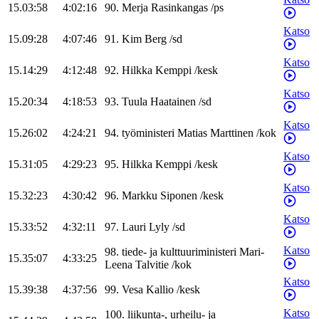
15.03:58
4:02:16
90
.
Merja
Rasinkangas
/
ps
Katso
15.09:28
4:07:46
91
.
Kim
Berg
/
sd
Katso
15.14:29
4:12:48
92
.
Hilkka
Kemppi
/
kesk
Katso
15.20:34
4:18:53
93
.
Tuula
Haatainen
/
sd
Katso
15.26:02
4:24:21
94
.
työministeri
Matias
Marttinen
/
kok
Katso
15.31:05
4:29:23
95
.
Hilkka
Kemppi
/
kesk
Katso
15.32:23
4:30:42
96
.
Markku
Siponen
/
kesk
Katso
15.33:52
4:32:11
97
.
Lauri
Lyly
/
sd
Katso
98
.
tiede- ja kulttuuriministeri
Mari-
15.35:07
4:33:25
Leena
Talvitie
/
kok
Katso
15.39:38
4:37:56
99
.
Vesa
Kallio
/
kesk
Katso
100
.
liikunta-, urheilu- ja