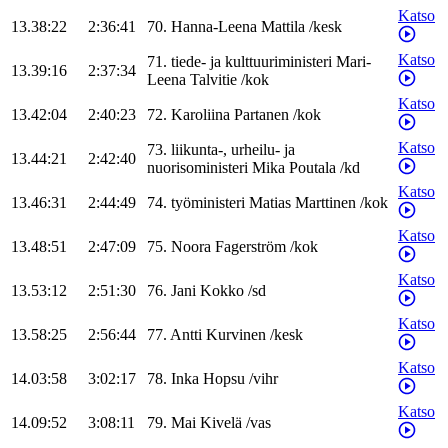
Katso
13.38:22
2:36:41
70
.
Hanna-Leena
Mattila
/
kesk
Katso
71
.
tiede- ja kulttuuriministeri
Mari-
13.39:16
2:37:34
Leena
Talvitie
/
kok
Katso
13.42:04
2:40:23
72
.
Karoliina
Partanen
/
kok
Katso
73
.
liikunta-, urheilu- ja
13.44:21
2:42:40
nuorisoministeri
Mika
Poutala
/
kd
Katso
13.46:31
2:44:49
74
.
työministeri
Matias
Marttinen
/
kok
Katso
13.48:51
2:47:09
75
.
Noora
Fagerström
/
kok
Katso
13.53:12
2:51:30
76
.
Jani
Kokko
/
sd
Katso
13.58:25
2:56:44
77
.
Antti
Kurvinen
/
kesk
Katso
14.03:58
3:02:17
78
.
Inka
Hopsu
/
vihr
Katso
14.09:52
3:08:11
79
.
Mai
Kivelä
/
vas