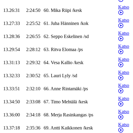
Katso
13.26:31
2:24:50
60
.
Mika
Riipi
/
kesk
Katso
13.27:33
2:25:52
61
.
Juha
Hänninen
/
kok
Katso
13.28:36
2:26:55
62
.
Seppo
Eskelinen
/
sd
Katso
13.29:54
2:28:12
63
.
Ritva
Elomaa
/
ps
Katso
13.31:13
2:29:32
64
.
Vesa
Kallio
/
kesk
Katso
13.32:33
2:30:52
65
.
Lauri
Lyly
/
sd
Katso
13.33:51
2:32:10
66
.
Anne
Rintamäki
/
ps
Katso
13.34:50
2:33:08
67
.
Timo
Mehtälä
/
kesk
Katso
13.36:00
2:34:18
68
.
Merja
Rasinkangas
/
ps
Katso
13.37:18
2:35:36
69
.
Antti
Kaikkonen
/
kesk