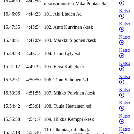
15.44:39
4:42:58
nuorisoministeri
Mika
Poutala
/
kd
Katso
15.46:05
4:44:23
101
.
Aki
Lindén
/
sd
Katso
15.47:35
4:45:54
102
.
Antti
Kurvinen
/
kesk
Katso
15.48:51
4:47:09
103
.
Markku
Siponen
/
kesk
Katso
15.49:53
4:48:12
104
.
Lauri
Lyly
/
sd
Katso
15.51:17
4:49:35
105
.
Eeva
Kalli
/
kesk
Katso
15.52:31
4:50:50
106
.
Timo
Suhonen
/
sd
Katso
15.53:36
4:51:55
107
.
Mikko
Polvinen
/
kesk
Katso
15.54:42
4:53:01
108
.
Tuula
Haatainen
/
sd
Katso
15.55:58
4:54:17
109
.
Hilkka
Kemppi
/
kesk
Katso
110
.
liikunta-, urheilu- ja
15.57:18
4:55:36