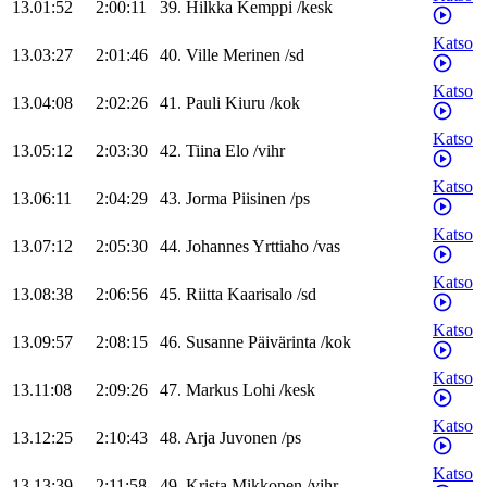
13.01:52
2:00:11
39
.
Hilkka
Kemppi
/
kesk
Katso
13.03:27
2:01:46
40
.
Ville
Merinen
/
sd
Katso
13.04:08
2:02:26
41
.
Pauli
Kiuru
/
kok
Katso
13.05:12
2:03:30
42
.
Tiina
Elo
/
vihr
Katso
13.06:11
2:04:29
43
.
Jorma
Piisinen
/
ps
Katso
13.07:12
2:05:30
44
.
Johannes
Yrttiaho
/
vas
Katso
13.08:38
2:06:56
45
.
Riitta
Kaarisalo
/
sd
Katso
13.09:57
2:08:15
46
.
Susanne
Päivärinta
/
kok
Katso
13.11:08
2:09:26
47
.
Markus
Lohi
/
kesk
Katso
13.12:25
2:10:43
48
.
Arja
Juvonen
/
ps
Katso
13.13:39
2:11:58
49
.
Krista
Mikkonen
/
vihr