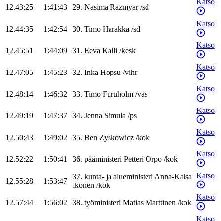
Katso
12.43:25
1:41:43
29
.
Nasima
Razmyar
/
sd
Katso
12.44:35
1:42:54
30
.
Timo
Harakka
/
sd
Katso
12.45:51
1:44:09
31
.
Eeva
Kalli
/
kesk
Katso
12.47:05
1:45:23
32
.
Inka
Hopsu
/
vihr
Katso
12.48:14
1:46:32
33
.
Timo
Furuholm
/
vas
Katso
12.49:19
1:47:37
34
.
Jenna
Simula
/
ps
Katso
12.50:43
1:49:02
35
.
Ben
Zyskowicz
/
kok
Katso
12.52:22
1:50:41
36
.
pääministeri
Petteri
Orpo
/
kok
Katso
37
.
kunta- ja alueministeri
Anna-Kaisa
12.55:28
1:53:47
Ikonen
/
kok
Katso
12.57:44
1:56:02
38
.
työministeri
Matias
Marttinen
/
kok
Katso