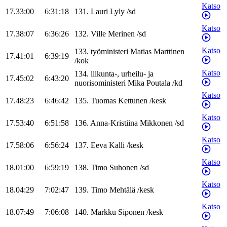
Katso
17.33:00
6:31:18
131
.
Lauri
Lyly
/
sd
Katso
17.38:07
6:36:26
132
.
Ville
Merinen
/
sd
Katso
133
.
työministeri
Matias
Marttinen
17.41:01
6:39:19
/
kok
Katso
134
.
liikunta-, urheilu- ja
17.45:02
6:43:20
nuorisoministeri
Mika
Poutala
/
kd
Katso
17.48:23
6:46:42
135
.
Tuomas
Kettunen
/
kesk
Katso
17.53:40
6:51:58
136
.
Anna-Kristiina
Mikkonen
/
sd
Katso
17.58:06
6:56:24
137
.
Eeva
Kalli
/
kesk
Katso
18.01:00
6:59:19
138
.
Timo
Suhonen
/
sd
Katso
18.04:29
7:02:47
139
.
Timo
Mehtälä
/
kesk
Katso
18.07:49
7:06:08
140
.
Markku
Siponen
/
kesk