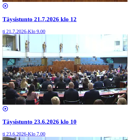
Täysistunto 21.7.2026 klo 12
ti 21.7.2026
-
Klo
9.00
Täysistunto 23.6.2026 klo 10
ti 23.6.2026
-
Klo
7.00