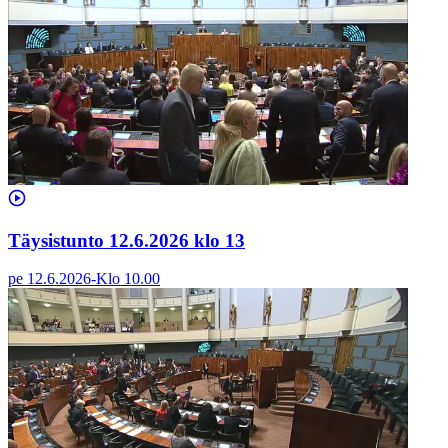
Täysistunto 12.6.2026 klo 13
pe 12.6.2026
-
Klo
10.00