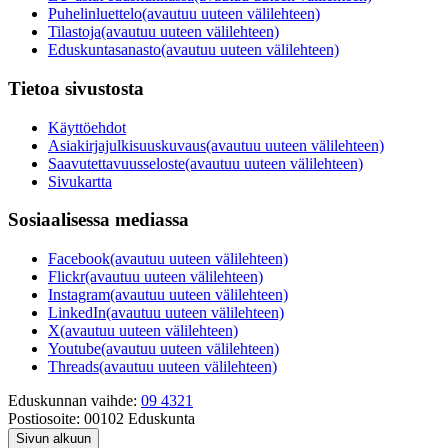
Puhelinluettelo
(avautuu uuteen välilehteen)
Tilastoja
(avautuu uuteen välilehteen)
Eduskuntasanasto
(avautuu uuteen välilehteen)
Tietoa sivustosta
Käyttöehdot
Asiakirjajulkisuuskuvaus
(avautuu uuteen välilehteen)
Saavutettavuusseloste
(avautuu uuteen välilehteen)
Sivukartta
Sosiaalisessa mediassa
Facebook
(avautuu uuteen välilehteen)
Flickr
(avautuu uuteen välilehteen)
Instagram
(avautuu uuteen välilehteen)
LinkedIn
(avautuu uuteen välilehteen)
X
(avautuu uuteen välilehteen)
Youtube
(avautuu uuteen välilehteen)
Threads
(avautuu uuteen välilehteen)
Eduskunnan vaihde:
09 4321
Postiosoite:
00102 Eduskunta
Sivun alkuun