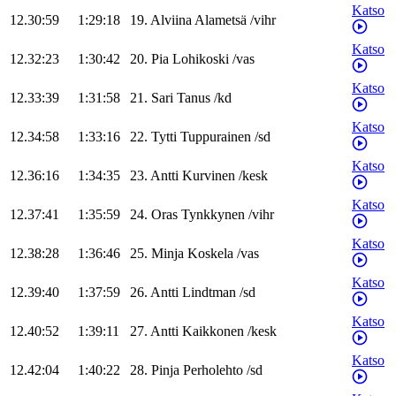
Katso
12.30:59
1:29:18
19
.
Alviina
Alametsä
/
vihr
Katso
12.32:23
1:30:42
20
.
Pia
Lohikoski
/
vas
Katso
12.33:39
1:31:58
21
.
Sari
Tanus
/
kd
Katso
12.34:58
1:33:16
22
.
Tytti
Tuppurainen
/
sd
Katso
12.36:16
1:34:35
23
.
Antti
Kurvinen
/
kesk
Katso
12.37:41
1:35:59
24
.
Oras
Tynkkynen
/
vihr
Katso
12.38:28
1:36:46
25
.
Minja
Koskela
/
vas
Katso
12.39:40
1:37:59
26
.
Antti
Lindtman
/
sd
Katso
12.40:52
1:39:11
27
.
Antti
Kaikkonen
/
kesk
Katso
12.42:04
1:40:22
28
.
Pinja
Perholehto
/
sd