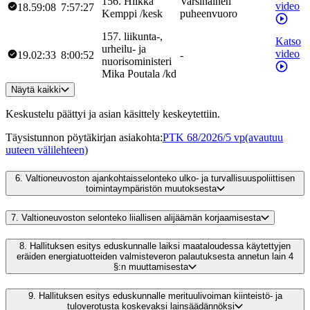
156
.
Hilkka
Varsinainen
video
18.59:08
7:57:27
Kemppi
/
kesk
puheenvuoro
157
.
liikunta-,
Katso
urheilu- ja
video
19.02:33
8:00:52
-
nuorisoministeri
Mika
Poutala
/
kd
Näytä kaikki
Keskustelu päättyi ja asian käsittely keskeytettiin.
Täysistunnon pöytäkirjan asiakohta
:
PTK 68/2026/5 vp
(avautuu
uuteen välilehteen)
6.
Valtioneuvoston ajankohtaisselonteko ulko- ja turvallisuuspoliittisen
toimintaympäristön muutoksesta
7.
Valtioneuvoston selonteko liiallisen alijäämän korjaamisesta
8.
Hallituksen esitys eduskunnalle laiksi maataloudessa käytettyjen
eräiden energiatuotteiden valmisteveron palautuksesta annetun lain 4
§:n muuttamisesta
9.
Hallituksen esitys eduskunnalle merituulivoiman kiinteistö- ja
tuloverotusta koskevaksi lainsäädännöksi