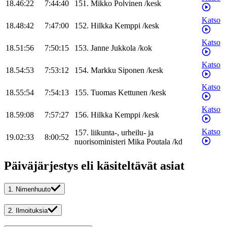
18.46:22
7:44:40
151
.
Mikko
Polvinen
/
kesk
Katso
18.48:42
7:47:00
152
.
Hilkka
Kemppi
/
kesk
Katso
18.51:56
7:50:15
153
.
Janne
Jukkola
/
kok
Katso
18.54:53
7:53:12
154
.
Markku
Siponen
/
kesk
Katso
18.55:54
7:54:13
155
.
Tuomas
Kettunen
/
kesk
Katso
18.59:08
7:57:27
156
.
Hilkka
Kemppi
/
kesk
Katso
157
.
liikunta-, urheilu- ja
19.02:33
8:00:52
nuorisoministeri
Mika
Poutala
/
kd
Päiväjärjestys eli käsiteltävät asiat
1.
Nimenhuuto
2.
Ilmoituksia