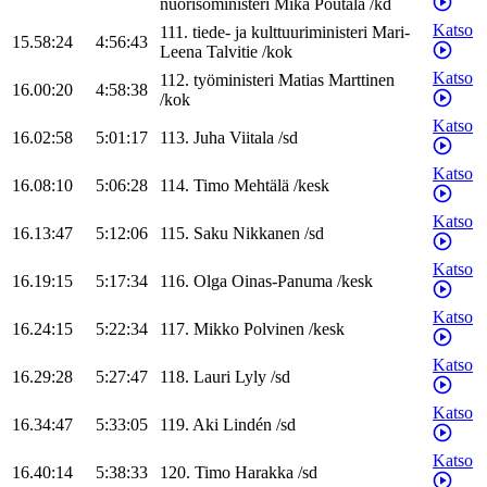
nuorisoministeri
Mika
Poutala
/
kd
Katso
111
.
tiede- ja kulttuuriministeri
Mari-
15.58:24
4:56:43
Leena
Talvitie
/
kok
Katso
112
.
työministeri
Matias
Marttinen
16.00:20
4:58:38
/
kok
Katso
16.02:58
5:01:17
113
.
Juha
Viitala
/
sd
Katso
16.08:10
5:06:28
114
.
Timo
Mehtälä
/
kesk
Katso
16.13:47
5:12:06
115
.
Saku
Nikkanen
/
sd
Katso
16.19:15
5:17:34
116
.
Olga
Oinas-Panuma
/
kesk
Katso
16.24:15
5:22:34
117
.
Mikko
Polvinen
/
kesk
Katso
16.29:28
5:27:47
118
.
Lauri
Lyly
/
sd
Katso
16.34:47
5:33:05
119
.
Aki
Lindén
/
sd
Katso
16.40:14
5:38:33
120
.
Timo
Harakka
/
sd