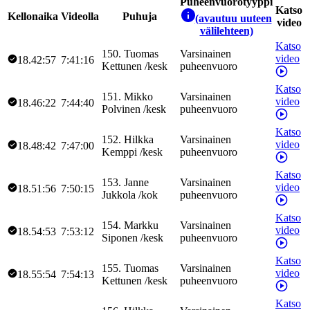
Puheenvuorotyyppi
Katso
Kellonaika
Videolla
Puhuja
(avautuu uuteen
video
välilehteen)
Katso
150
.
Tuomas
Varsinainen
video
18.42:57
7:41:16
Kettunen
/
kesk
puheenvuoro
Katso
151
.
Mikko
Varsinainen
video
18.46:22
7:44:40
Polvinen
/
kesk
puheenvuoro
Katso
152
.
Hilkka
Varsinainen
video
18.48:42
7:47:00
Kemppi
/
kesk
puheenvuoro
Katso
153
.
Janne
Varsinainen
video
18.51:56
7:50:15
Jukkola
/
kok
puheenvuoro
Katso
154
.
Markku
Varsinainen
video
18.54:53
7:53:12
Siponen
/
kesk
puheenvuoro
Katso
155
.
Tuomas
Varsinainen
video
18.55:54
7:54:13
Kettunen
/
kesk
puheenvuoro
Katso