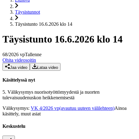
Täysistunnot
Täysistunto 16.6.2026 klo 14
Täysistunto 16.6.2026 klo 14
68
/
2026
vp
Tallenne
Ohita videosoitin
Jaa video
Lataa video
Käsittelyssä nyt
5.
Välikysymys nuorisotyöttömyydestä ja nuorten
tulevaisuudenuskon heikkenemisestä
Välikysymys
:
VK 4/2026 vp
(avautuu uuteen välilehteen)
Ainoa
käsittely, muut asiat
Keskustelu