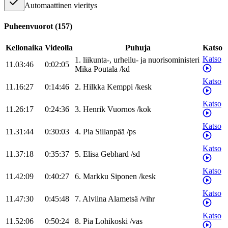
Automaattinen vieritys
Puheenvuorot
(
157
)
Kellonaika
Videolla
Puhuja
Katso
Katso
1
.
liikunta-, urheilu- ja nuorisoministeri
11.03:46
0:02:05
Mika
Poutala
/
kd
Katso
11.16:27
0:14:46
2
.
Hilkka
Kemppi
/
kesk
Katso
11.26:17
0:24:36
3
.
Henrik
Vuornos
/
kok
Katso
11.31:44
0:30:03
4
.
Pia
Sillanpää
/
ps
Katso
11.37:18
0:35:37
5
.
Elisa
Gebhard
/
sd
Katso
11.42:09
0:40:27
6
.
Markku
Siponen
/
kesk
Katso
11.47:30
0:45:48
7
.
Alviina
Alametsä
/
vihr
Katso
11.52:06
0:50:24
8
.
Pia
Lohikoski
/
vas