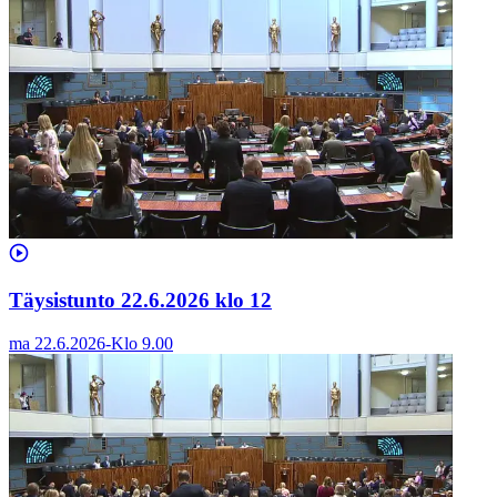
Täysistunto 22.6.2026 klo 12
ma 22.6.2026
-
Klo
9.00