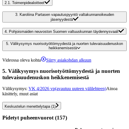
2.1.
Toimenpidealoitteet
3.
Karoliina Partasen vapautuspyyntö valtakunnanoikeuden
jäsenyydestä
4.
Pohjoismaiden neuvoston Suomen valtuuskunnan täydennysvaali
5.
Välikysymys nuorisotyöttömyydestä ja nuorten tulevaisuudenuskon
heikkenemisestä
Videossa oleva kohta
Siirry asiakohdan alkuun
5.
Välikysymys nuorisotyöttömyydestä ja nuorten
tulevaisuudenuskon heikkenemisestä
Välikysymys
:
VK 4/2026 vp
(avautuu uuteen välilehteen)
Ainoa
käsittely, muut asiat
Keskustelun menettelytapa
(
1
)
Pidetyt puheenvuorot (157)