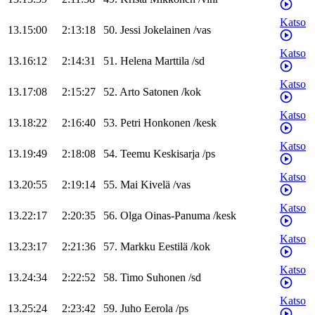
Katso
13.15:00
2:13:18
50
.
Jessi
Jokelainen
/
vas
Katso
13.16:12
2:14:31
51
.
Helena
Marttila
/
sd
Katso
13.17:08
2:15:27
52
.
Arto
Satonen
/
kok
Katso
13.18:22
2:16:40
53
.
Petri
Honkonen
/
kesk
Katso
13.19:49
2:18:08
54
.
Teemu
Keskisarja
/
ps
Katso
13.20:55
2:19:14
55
.
Mai
Kivelä
/
vas
Katso
13.22:17
2:20:35
56
.
Olga
Oinas-Panuma
/
kesk
Katso
13.23:17
2:21:36
57
.
Markku
Eestilä
/
kok
Katso
13.24:34
2:22:52
58
.
Timo
Suhonen
/
sd
Katso
13.25:24
2:23:42
59
.
Juho
Eerola
/
ps