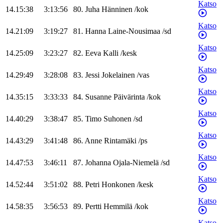
Katso
14.15:38
3:13:56
80
.
Juha
Hänninen
/
kok
Katso
14.21:09
3:19:27
81
.
Hanna
Laine-Nousimaa
/
sd
Katso
14.25:09
3:23:27
82
.
Eeva
Kalli
/
kesk
Katso
14.29:49
3:28:08
83
.
Jessi
Jokelainen
/
vas
Katso
14.35:15
3:33:33
84
.
Susanne
Päivärinta
/
kok
Katso
14.40:29
3:38:47
85
.
Timo
Suhonen
/
sd
Katso
14.43:29
3:41:48
86
.
Anne
Rintamäki
/
ps
Katso
14.47:53
3:46:11
87
.
Johanna
Ojala-Niemelä
/
sd
Katso
14.52:44
3:51:02
88
.
Petri
Honkonen
/
kesk
Katso
14.58:35
3:56:53
89
.
Pertti
Hemmilä
/
kok
Katso