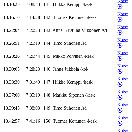
Katso
18.10:25
7:08:43
141
.
Hilkka
Kemppi
/
kesk
Katso
18.16:10
7:14:28
142
.
Tuomas
Kettunen
/
kesk
Katso
18.22:04
7:20:23
143
.
Anna-Kristiina
Mikkonen
/
sd
Katso
18.26:51
7:25:10
144
.
Timo
Suhonen
/
sd
Katso
18.28:26
7:26:44
145
.
Mikko
Polvinen
/
kesk
Katso
18.30:05
7:28:23
146
.
Janne
Jukkola
/
kok
Katso
18.33:30
7:31:49
147
.
Hilkka
Kemppi
/
kesk
Katso
18.37:00
7:35:19
148
.
Markku
Siponen
/
kesk
Katso
18.39:45
7:38:03
149
.
Timo
Suhonen
/
sd
Katso
18.42:57
7:41:16
150
.
Tuomas
Kettunen
/
kesk
Katso