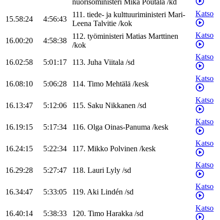
nuorisoministeri
Mika
Poutala
/
kd
Katso
111
.
tiede- ja kulttuuriministeri
Mari-
15.58:24
4:56:43
Leena
Talvitie
/
kok
Katso
112
.
työministeri
Matias
Marttinen
16.00:20
4:58:38
/
kok
Katso
16.02:58
5:01:17
113
.
Juha
Viitala
/
sd
Katso
16.08:10
5:06:28
114
.
Timo
Mehtälä
/
kesk
Katso
16.13:47
5:12:06
115
.
Saku
Nikkanen
/
sd
Katso
16.19:15
5:17:34
116
.
Olga
Oinas-Panuma
/
kesk
Katso
16.24:15
5:22:34
117
.
Mikko
Polvinen
/
kesk
Katso
16.29:28
5:27:47
118
.
Lauri
Lyly
/
sd
Katso
16.34:47
5:33:05
119
.
Aki
Lindén
/
sd
Katso
16.40:14
5:38:33
120
.
Timo
Harakka
/
sd