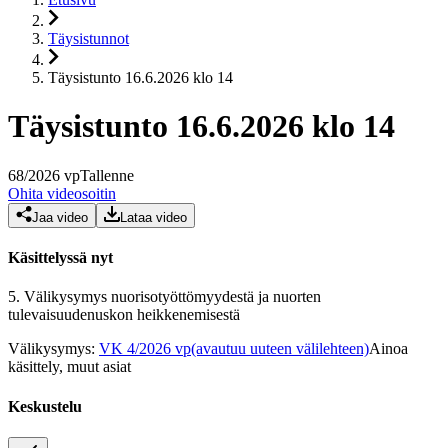
Täysistunnot
Täysistunto 16.6.2026 klo 14
Täysistunto 16.6.2026 klo 14
68
/
2026
vp
Tallenne
Ohita videosoitin
Jaa video
Lataa video
Käsittelyssä nyt
5.
Välikysymys nuorisotyöttömyydestä ja nuorten
tulevaisuudenuskon heikkenemisestä
Välikysymys
:
VK 4/2026 vp
(avautuu uuteen välilehteen)
Ainoa
käsittely, muut asiat
Keskustelu