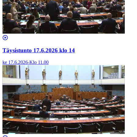
Täysistunto 17.6.2026 klo 14
ke 17.6.2026
-
Klo
11.00