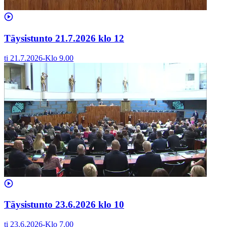
Täysistunto 21.7.2026 klo 12
ti 21.7.2026
-
Klo
9.00
Täysistunto 23.6.2026 klo 10
ti 23.6.2026
-
Klo
7.00