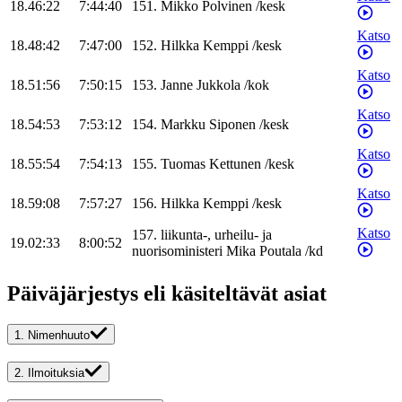
18.46:22
7:44:40
151
.
Mikko
Polvinen
/
kesk
Katso
18.48:42
7:47:00
152
.
Hilkka
Kemppi
/
kesk
Katso
18.51:56
7:50:15
153
.
Janne
Jukkola
/
kok
Katso
18.54:53
7:53:12
154
.
Markku
Siponen
/
kesk
Katso
18.55:54
7:54:13
155
.
Tuomas
Kettunen
/
kesk
Katso
18.59:08
7:57:27
156
.
Hilkka
Kemppi
/
kesk
Katso
157
.
liikunta-, urheilu- ja
19.02:33
8:00:52
nuorisoministeri
Mika
Poutala
/
kd
Päiväjärjestys eli käsiteltävät asiat
1.
Nimenhuuto
2.
Ilmoituksia