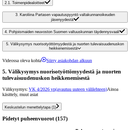
2.1.
Toimenpidealoitteet
3.
Karoliina Partasen vapautuspyyntö valtakunnanoikeuden
jäsenyydestä
4.
Pohjoismaiden neuvoston Suomen valtuuskunnan täydennysvaali
5.
Välikysymys nuorisotyöttömyydestä ja nuorten tulevaisuudenuskon
heikkenemisestä
Videossa oleva kohta
Siirry asiakohdan alkuun
5.
Välikysymys nuorisotyöttömyydestä ja nuorten
tulevaisuudenuskon heikkenemisestä
Välikysymys
:
VK 4/2026 vp
(avautuu uuteen välilehteen)
Ainoa
käsittely, muut asiat
Keskustelun menettelytapa
(
1
)
Pidetyt puheenvuorot (157)