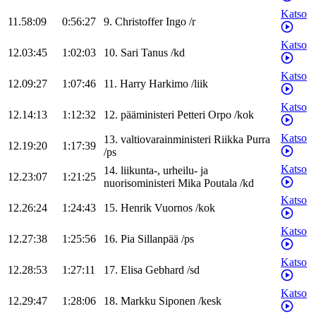
Katso
11.58:09
0:56:27
9
.
Christoffer
Ingo
/
r
Katso
12.03:45
1:02:03
10
.
Sari
Tanus
/
kd
Katso
12.09:27
1:07:46
11
.
Harry
Harkimo
/
liik
Katso
12.14:13
1:12:32
12
.
pääministeri
Petteri
Orpo
/
kok
Katso
13
.
valtiovarainministeri
Riikka
Purra
12.19:20
1:17:39
/
ps
Katso
14
.
liikunta-, urheilu- ja
12.23:07
1:21:25
nuorisoministeri
Mika
Poutala
/
kd
Katso
12.26:24
1:24:43
15
.
Henrik
Vuornos
/
kok
Katso
12.27:38
1:25:56
16
.
Pia
Sillanpää
/
ps
Katso
12.28:53
1:27:11
17
.
Elisa
Gebhard
/
sd
Katso
12.29:47
1:28:06
18
.
Markku
Siponen
/
kesk