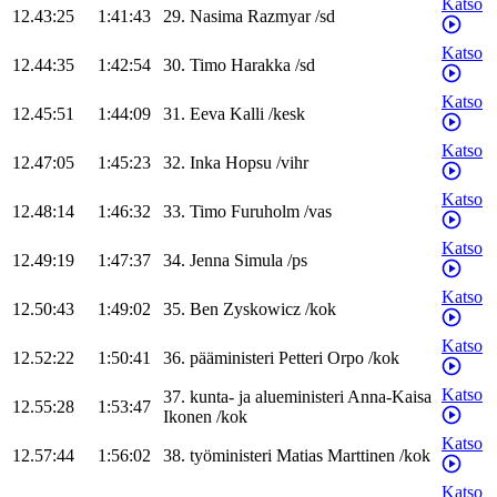
Katso
12.43:25
1:41:43
29
.
Nasima
Razmyar
/
sd
Katso
12.44:35
1:42:54
30
.
Timo
Harakka
/
sd
Katso
12.45:51
1:44:09
31
.
Eeva
Kalli
/
kesk
Katso
12.47:05
1:45:23
32
.
Inka
Hopsu
/
vihr
Katso
12.48:14
1:46:32
33
.
Timo
Furuholm
/
vas
Katso
12.49:19
1:47:37
34
.
Jenna
Simula
/
ps
Katso
12.50:43
1:49:02
35
.
Ben
Zyskowicz
/
kok
Katso
12.52:22
1:50:41
36
.
pääministeri
Petteri
Orpo
/
kok
Katso
37
.
kunta- ja alueministeri
Anna-Kaisa
12.55:28
1:53:47
Ikonen
/
kok
Katso
12.57:44
1:56:02
38
.
työministeri
Matias
Marttinen
/
kok
Katso