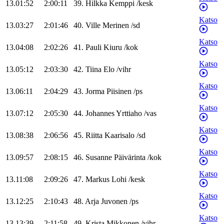
13.01:52
2:00:11
39
.
Hilkka
Kemppi
/
kesk
Katso
13.03:27
2:01:46
40
.
Ville
Merinen
/
sd
Katso
13.04:08
2:02:26
41
.
Pauli
Kiuru
/
kok
Katso
13.05:12
2:03:30
42
.
Tiina
Elo
/
vihr
Katso
13.06:11
2:04:29
43
.
Jorma
Piisinen
/
ps
Katso
13.07:12
2:05:30
44
.
Johannes
Yrttiaho
/
vas
Katso
13.08:38
2:06:56
45
.
Riitta
Kaarisalo
/
sd
Katso
13.09:57
2:08:15
46
.
Susanne
Päivärinta
/
kok
Katso
13.11:08
2:09:26
47
.
Markus
Lohi
/
kesk
Katso
13.12:25
2:10:43
48
.
Arja
Juvonen
/
ps
Katso
13.13:39
2:11:58
49
.
Krista
Mikkonen
/
vihr