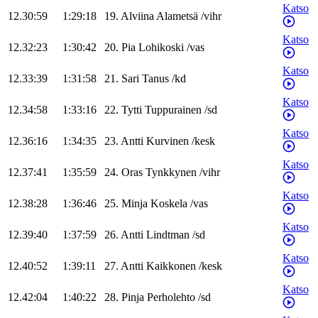
Katso
12.30:59
1:29:18
19
.
Alviina
Alametsä
/
vihr
Katso
12.32:23
1:30:42
20
.
Pia
Lohikoski
/
vas
Katso
12.33:39
1:31:58
21
.
Sari
Tanus
/
kd
Katso
12.34:58
1:33:16
22
.
Tytti
Tuppurainen
/
sd
Katso
12.36:16
1:34:35
23
.
Antti
Kurvinen
/
kesk
Katso
12.37:41
1:35:59
24
.
Oras
Tynkkynen
/
vihr
Katso
12.38:28
1:36:46
25
.
Minja
Koskela
/
vas
Katso
12.39:40
1:37:59
26
.
Antti
Lindtman
/
sd
Katso
12.40:52
1:39:11
27
.
Antti
Kaikkonen
/
kesk
Katso
12.42:04
1:40:22
28
.
Pinja
Perholehto
/
sd