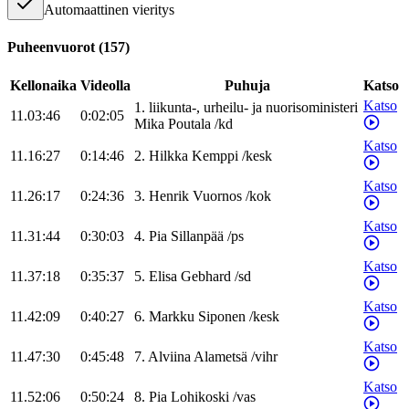
Automaattinen vieritys
Puheenvuorot
(
157
)
Kellonaika
Videolla
Puhuja
Katso
Katso
1
.
liikunta-, urheilu- ja nuorisoministeri
11.03:46
0:02:05
Mika
Poutala
/
kd
Katso
11.16:27
0:14:46
2
.
Hilkka
Kemppi
/
kesk
Katso
11.26:17
0:24:36
3
.
Henrik
Vuornos
/
kok
Katso
11.31:44
0:30:03
4
.
Pia
Sillanpää
/
ps
Katso
11.37:18
0:35:37
5
.
Elisa
Gebhard
/
sd
Katso
11.42:09
0:40:27
6
.
Markku
Siponen
/
kesk
Katso
11.47:30
0:45:48
7
.
Alviina
Alametsä
/
vihr
Katso
11.52:06
0:50:24
8
.
Pia
Lohikoski
/
vas