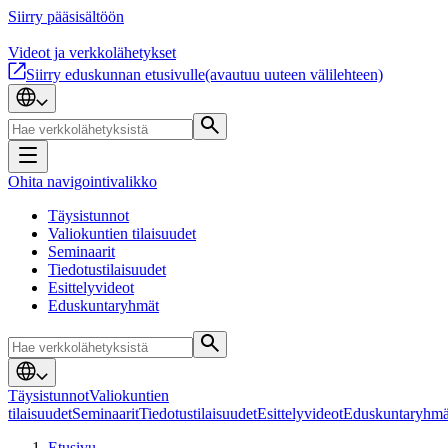
Siirry pääsisältöön
Videot ja verkkolähetykset
Siirry eduskunnan etusivulle
(avautuu uuteen välilehteen)
Ohita navigointivalikko
Täysistunnot
Valiokuntien tilaisuudet
Seminaarit
Tiedotustilaisuudet
Esittelyvideot
Eduskuntaryhmät
Täysistunnot
Valiokuntien
tilaisuudet
Seminaarit
Tiedotustilaisuudet
Esittelyvideot
Eduskuntaryhmä
Etusivu