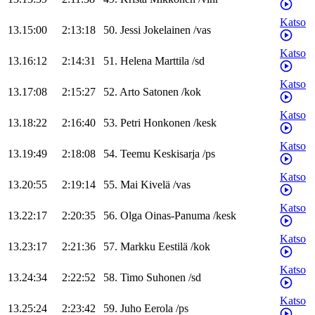
Katso
13.15:00
2:13:18
50
.
Jessi
Jokelainen
/
vas
Katso
13.16:12
2:14:31
51
.
Helena
Marttila
/
sd
Katso
13.17:08
2:15:27
52
.
Arto
Satonen
/
kok
Katso
13.18:22
2:16:40
53
.
Petri
Honkonen
/
kesk
Katso
13.19:49
2:18:08
54
.
Teemu
Keskisarja
/
ps
Katso
13.20:55
2:19:14
55
.
Mai
Kivelä
/
vas
Katso
13.22:17
2:20:35
56
.
Olga
Oinas-Panuma
/
kesk
Katso
13.23:17
2:21:36
57
.
Markku
Eestilä
/
kok
Katso
13.24:34
2:22:52
58
.
Timo
Suhonen
/
sd
Katso
13.25:24
2:23:42
59
.
Juho
Eerola
/
ps