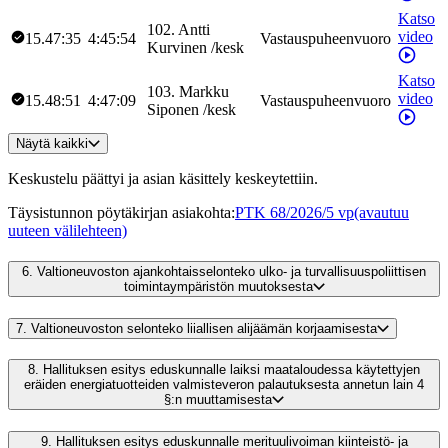
Katso
102
.
Antti
video
15.47:35
4:45:54
Vastauspuheenvuoro
Kurvinen
/
kesk
Katso
103
.
Markku
video
15.48:51
4:47:09
Vastauspuheenvuoro
Siponen
/
kesk
Näytä kaikki
Keskustelu päättyi ja asian käsittely keskeytettiin.
Täysistunnon pöytäkirjan asiakohta
:
PTK 68/2026/5 vp
(avautuu
uuteen välilehteen)
6.
Valtioneuvoston ajankohtaisselonteko ulko- ja turvallisuuspoliittisen
toimintaympäristön muutoksesta
7.
Valtioneuvoston selonteko liiallisen alijäämän korjaamisesta
8.
Hallituksen esitys eduskunnalle laiksi maataloudessa käytettyjen
eräiden energiatuotteiden valmisteveron palautuksesta annetun lain 4
§:n muuttamisesta
9.
Hallituksen esitys eduskunnalle merituulivoiman kiinteistö- ja