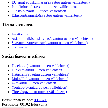
EU-asiat eduskunnassa
(avautuu uuteen välilehteen)
Puhelinluettelo
(avautuu uuteen välilehteen)
Tilastoja
(avautuu uuteen välilehteen)
Eduskuntasanasto
(avautuu uuteen välilehteen)
Tietoa sivustosta
Käyttöehdot
Asiakirjajulkisuuskuvaus
(avautuu uuteen välilehteen)
Saavutettavuusseloste
(avautuu uuteen välilehteen)
Sivukartta
Sosiaalisessa mediassa
Facebook
(avautuu uuteen välilehteen)
Flickr
(avautuu uuteen välilehteen)
Instagram
(avautuu uuteen välilehteen)
LinkedIn
(avautuu uuteen välilehteen)
X
(avautuu uuteen välilehteen)
Youtube
(avautuu uuteen välilehteen)
Threads
(avautuu uuteen välilehteen)
Eduskunnan vaihde:
09 4321
Postiosoite:
00102 Eduskunta