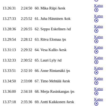
Katso
13.26:31
2:24:50
60
.
Mika
Riipi
/
kesk
Katso
13.27:33
2:25:52
61
.
Juha
Hänninen
/
kok
Katso
13.28:36
2:26:55
62
.
Seppo
Eskelinen
/
sd
Katso
13.29:54
2:28:12
63
.
Ritva
Elomaa
/
ps
Katso
13.31:13
2:29:32
64
.
Vesa
Kallio
/
kesk
Katso
13.32:33
2:30:52
65
.
Lauri
Lyly
/
sd
Katso
13.33:51
2:32:10
66
.
Anne
Rintamäki
/
ps
Katso
13.34:50
2:33:08
67
.
Timo
Mehtälä
/
kesk
Katso
13.36:00
2:34:18
68
.
Merja
Rasinkangas
/
ps
Katso
13.37:18
2:35:36
69
.
Antti
Kaikkonen
/
kesk