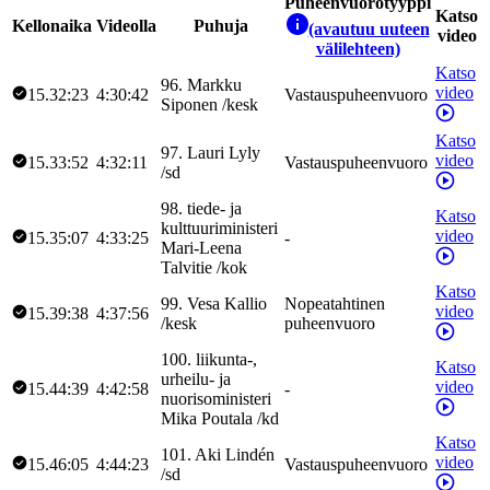
Puheenvuorotyyppi
Katso
Kellonaika
Videolla
Puhuja
(avautuu uuteen
video
välilehteen)
Katso
96
.
Markku
video
15.32:23
4:30:42
Vastauspuheenvuoro
Siponen
/
kesk
Katso
97
.
Lauri
Lyly
video
15.33:52
4:32:11
Vastauspuheenvuoro
/
sd
98
.
tiede- ja
Katso
kulttuuriministeri
video
15.35:07
4:33:25
-
Mari-Leena
Talvitie
/
kok
Katso
99
.
Vesa
Kallio
Nopeatahtinen
video
15.39:38
4:37:56
/
kesk
puheenvuoro
100
.
liikunta-,
Katso
urheilu- ja
video
15.44:39
4:42:58
-
nuorisoministeri
Mika
Poutala
/
kd
Katso
101
.
Aki
Lindén
video
15.46:05
4:44:23
Vastauspuheenvuoro
/
sd