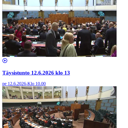
Täysistunto 12.6.2026 klo 13
pe 12.6.2026
-
Klo
10.00