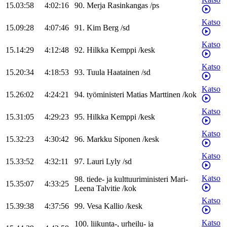
15.03:58
4:02:16
90
.
Merja
Rasinkangas
/
ps
Katso
15.09:28
4:07:46
91
.
Kim
Berg
/
sd
Katso
15.14:29
4:12:48
92
.
Hilkka
Kemppi
/
kesk
Katso
15.20:34
4:18:53
93
.
Tuula
Haatainen
/
sd
Katso
15.26:02
4:24:21
94
.
työministeri
Matias
Marttinen
/
kok
Katso
15.31:05
4:29:23
95
.
Hilkka
Kemppi
/
kesk
Katso
15.32:23
4:30:42
96
.
Markku
Siponen
/
kesk
Katso
15.33:52
4:32:11
97
.
Lauri
Lyly
/
sd
Katso
98
.
tiede- ja kulttuuriministeri
Mari-
15.35:07
4:33:25
Leena
Talvitie
/
kok
Katso
15.39:38
4:37:56
99
.
Vesa
Kallio
/
kesk
Katso
100
.
liikunta-, urheilu- ja