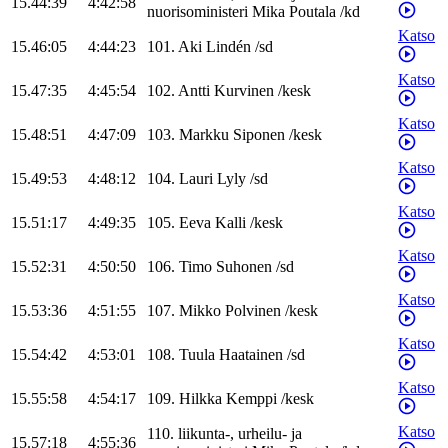
15.44:39
4:42:58
nuorisoministeri
Mika
Poutala
/
kd
Katso
15.46:05
4:44:23
101
.
Aki
Lindén
/
sd
Katso
15.47:35
4:45:54
102
.
Antti
Kurvinen
/
kesk
Katso
15.48:51
4:47:09
103
.
Markku
Siponen
/
kesk
Katso
15.49:53
4:48:12
104
.
Lauri
Lyly
/
sd
Katso
15.51:17
4:49:35
105
.
Eeva
Kalli
/
kesk
Katso
15.52:31
4:50:50
106
.
Timo
Suhonen
/
sd
Katso
15.53:36
4:51:55
107
.
Mikko
Polvinen
/
kesk
Katso
15.54:42
4:53:01
108
.
Tuula
Haatainen
/
sd
Katso
15.55:58
4:54:17
109
.
Hilkka
Kemppi
/
kesk
Katso
110
.
liikunta-, urheilu- ja
15.57:18
4:55:36