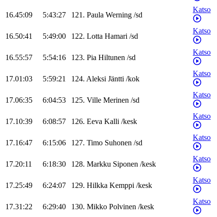
Katso
16.45:09
5:43:27
121
.
Paula
Werning
/
sd
Katso
16.50:41
5:49:00
122
.
Lotta
Hamari
/
sd
Katso
16.55:57
5:54:16
123
.
Pia
Hiltunen
/
sd
Katso
17.01:03
5:59:21
124
.
Aleksi
Jäntti
/
kok
Katso
17.06:35
6:04:53
125
.
Ville
Merinen
/
sd
Katso
17.10:39
6:08:57
126
.
Eeva
Kalli
/
kesk
Katso
17.16:47
6:15:06
127
.
Timo
Suhonen
/
sd
Katso
17.20:11
6:18:30
128
.
Markku
Siponen
/
kesk
Katso
17.25:49
6:24:07
129
.
Hilkka
Kemppi
/
kesk
Katso
17.31:22
6:29:40
130
.
Mikko
Polvinen
/
kesk