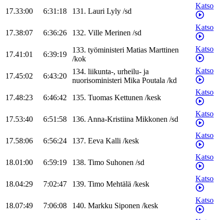
Katso
17.33:00
6:31:18
131
.
Lauri
Lyly
/
sd
Katso
17.38:07
6:36:26
132
.
Ville
Merinen
/
sd
Katso
133
.
työministeri
Matias
Marttinen
17.41:01
6:39:19
/
kok
Katso
134
.
liikunta-, urheilu- ja
17.45:02
6:43:20
nuorisoministeri
Mika
Poutala
/
kd
Katso
17.48:23
6:46:42
135
.
Tuomas
Kettunen
/
kesk
Katso
17.53:40
6:51:58
136
.
Anna-Kristiina
Mikkonen
/
sd
Katso
17.58:06
6:56:24
137
.
Eeva
Kalli
/
kesk
Katso
18.01:00
6:59:19
138
.
Timo
Suhonen
/
sd
Katso
18.04:29
7:02:47
139
.
Timo
Mehtälä
/
kesk
Katso
18.07:49
7:06:08
140
.
Markku
Siponen
/
kesk