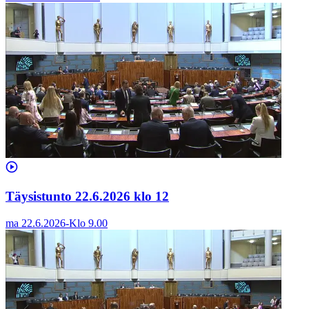
Täysistunto 22.6.2026 klo 12
ma 22.6.2026
-
Klo
9.00