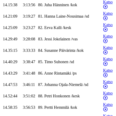
Katso
14.15:38
3:13:56
80
.
Juha
Hänninen
/
kok
Katso
14.21:09
3:19:27
81
.
Hanna
Laine-Nousimaa
/
sd
Katso
14.25:09
3:23:27
82
.
Eeva
Kalli
/
kesk
Katso
14.29:49
3:28:08
83
.
Jessi
Jokelainen
/
vas
Katso
14.35:15
3:33:33
84
.
Susanne
Päivärinta
/
kok
Katso
14.40:29
3:38:47
85
.
Timo
Suhonen
/
sd
Katso
14.43:29
3:41:48
86
.
Anne
Rintamäki
/
ps
Katso
14.47:53
3:46:11
87
.
Johanna
Ojala-Niemelä
/
sd
Katso
14.52:44
3:51:02
88
.
Petri
Honkonen
/
kesk
Katso
14.58:35
3:56:53
89
.
Pertti
Hemmilä
/
kok
Katso