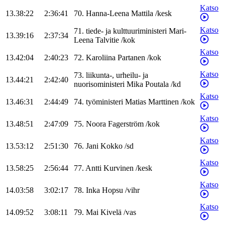
Katso
13.38:22
2:36:41
70
.
Hanna-Leena
Mattila
/
kesk
Katso
71
.
tiede- ja kulttuuriministeri
Mari-
13.39:16
2:37:34
Leena
Talvitie
/
kok
Katso
13.42:04
2:40:23
72
.
Karoliina
Partanen
/
kok
Katso
73
.
liikunta-, urheilu- ja
13.44:21
2:42:40
nuorisoministeri
Mika
Poutala
/
kd
Katso
13.46:31
2:44:49
74
.
työministeri
Matias
Marttinen
/
kok
Katso
13.48:51
2:47:09
75
.
Noora
Fagerström
/
kok
Katso
13.53:12
2:51:30
76
.
Jani
Kokko
/
sd
Katso
13.58:25
2:56:44
77
.
Antti
Kurvinen
/
kesk
Katso
14.03:58
3:02:17
78
.
Inka
Hopsu
/
vihr
Katso
14.09:52
3:08:11
79
.
Mai
Kivelä
/
vas