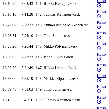
Katso
18.10:25
7:08:43
141
.
Hilkka
Kemppi
/
kesk
Katso
18.16:10
7:14:28
142
.
Tuomas
Kettunen
/
kesk
Katso
18.22:04
7:20:23
143
.
Anna-Kristiina
Mikkonen
/
sd
Katso
18.26:51
7:25:10
144
.
Timo
Suhonen
/
sd
Katso
18.28:26
7:26:44
145
.
Mikko
Polvinen
/
kesk
Katso
18.30:05
7:28:23
146
.
Janne
Jukkola
/
kok
Katso
18.33:30
7:31:49
147
.
Hilkka
Kemppi
/
kesk
Katso
18.37:00
7:35:19
148
.
Markku
Siponen
/
kesk
Katso
18.39:45
7:38:03
149
.
Timo
Suhonen
/
sd
Katso
18.42:57
7:41:16
150
.
Tuomas
Kettunen
/
kesk
Katso