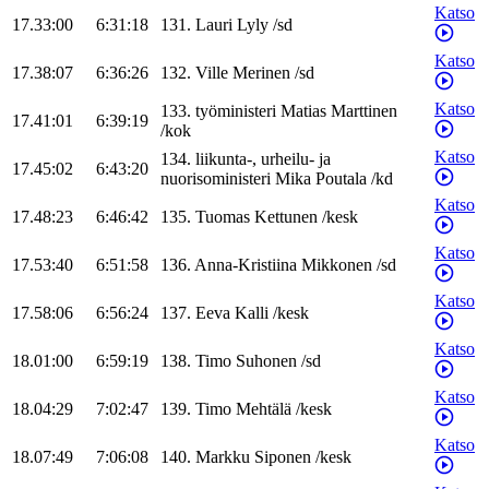
Katso
17.33:00
6:31:18
131
.
Lauri
Lyly
/
sd
Katso
17.38:07
6:36:26
132
.
Ville
Merinen
/
sd
Katso
133
.
työministeri
Matias
Marttinen
17.41:01
6:39:19
/
kok
Katso
134
.
liikunta-, urheilu- ja
17.45:02
6:43:20
nuorisoministeri
Mika
Poutala
/
kd
Katso
17.48:23
6:46:42
135
.
Tuomas
Kettunen
/
kesk
Katso
17.53:40
6:51:58
136
.
Anna-Kristiina
Mikkonen
/
sd
Katso
17.58:06
6:56:24
137
.
Eeva
Kalli
/
kesk
Katso
18.01:00
6:59:19
138
.
Timo
Suhonen
/
sd
Katso
18.04:29
7:02:47
139
.
Timo
Mehtälä
/
kesk
Katso
18.07:49
7:06:08
140
.
Markku
Siponen
/
kesk