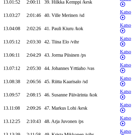
13.01:52
2:00:11
39
.
Hilkka
Kemppi
/
kesk
Katso
13.03:27
2:01:46
40
.
Ville
Merinen
/
sd
Katso
13.04:08
2:02:26
41
.
Pauli
Kiuru
/
kok
Katso
13.05:12
2:03:30
42
.
Tiina
Elo
/
vihr
Katso
13.06:11
2:04:29
43
.
Jorma
Piisinen
/
ps
Katso
13.07:12
2:05:30
44
.
Johannes
Yrttiaho
/
vas
Katso
13.08:38
2:06:56
45
.
Riitta
Kaarisalo
/
sd
Katso
13.09:57
2:08:15
46
.
Susanne
Päivärinta
/
kok
Katso
13.11:08
2:09:26
47
.
Markus
Lohi
/
kesk
Katso
13.12:25
2:10:43
48
.
Arja
Juvonen
/
ps
Katso
13.13:39
2:11:58
49
.
Krista
Mikkonen
/
vihr