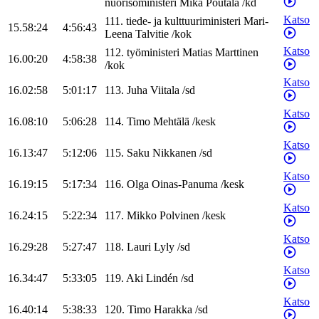
nuorisoministeri
Mika
Poutala
/
kd
Katso
111
.
tiede- ja kulttuuriministeri
Mari-
15.58:24
4:56:43
Leena
Talvitie
/
kok
Katso
112
.
työministeri
Matias
Marttinen
16.00:20
4:58:38
/
kok
Katso
16.02:58
5:01:17
113
.
Juha
Viitala
/
sd
Katso
16.08:10
5:06:28
114
.
Timo
Mehtälä
/
kesk
Katso
16.13:47
5:12:06
115
.
Saku
Nikkanen
/
sd
Katso
16.19:15
5:17:34
116
.
Olga
Oinas-Panuma
/
kesk
Katso
16.24:15
5:22:34
117
.
Mikko
Polvinen
/
kesk
Katso
16.29:28
5:27:47
118
.
Lauri
Lyly
/
sd
Katso
16.34:47
5:33:05
119
.
Aki
Lindén
/
sd
Katso
16.40:14
5:38:33
120
.
Timo
Harakka
/
sd