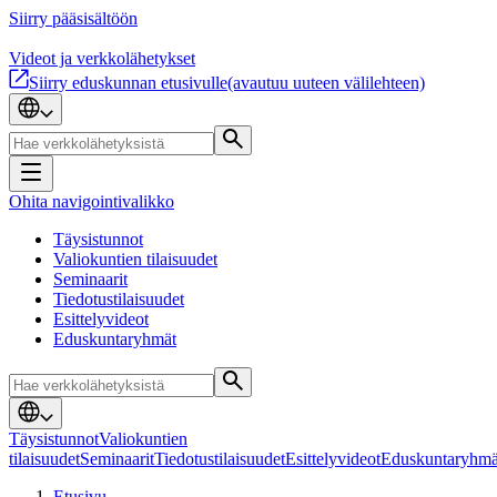
Siirry pääsisältöön
Videot ja verkkolähetykset
Siirry eduskunnan etusivulle
(avautuu uuteen välilehteen)
Ohita navigointivalikko
Täysistunnot
Valiokuntien tilaisuudet
Seminaarit
Tiedotustilaisuudet
Esittelyvideot
Eduskuntaryhmät
Täysistunnot
Valiokuntien
tilaisuudet
Seminaarit
Tiedotustilaisuudet
Esittelyvideot
Eduskuntaryhmä
Etusivu