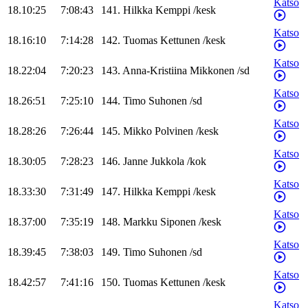
Katso
18.10:25
7:08:43
141
.
Hilkka
Kemppi
/
kesk
Katso
18.16:10
7:14:28
142
.
Tuomas
Kettunen
/
kesk
Katso
18.22:04
7:20:23
143
.
Anna-Kristiina
Mikkonen
/
sd
Katso
18.26:51
7:25:10
144
.
Timo
Suhonen
/
sd
Katso
18.28:26
7:26:44
145
.
Mikko
Polvinen
/
kesk
Katso
18.30:05
7:28:23
146
.
Janne
Jukkola
/
kok
Katso
18.33:30
7:31:49
147
.
Hilkka
Kemppi
/
kesk
Katso
18.37:00
7:35:19
148
.
Markku
Siponen
/
kesk
Katso
18.39:45
7:38:03
149
.
Timo
Suhonen
/
sd
Katso
18.42:57
7:41:16
150
.
Tuomas
Kettunen
/
kesk
Katso