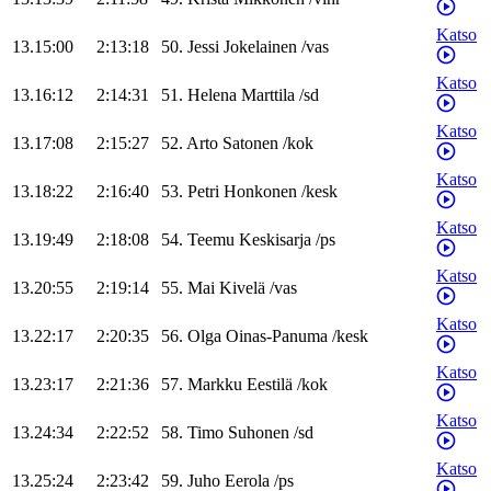
Katso
13.15:00
2:13:18
50
.
Jessi
Jokelainen
/
vas
Katso
13.16:12
2:14:31
51
.
Helena
Marttila
/
sd
Katso
13.17:08
2:15:27
52
.
Arto
Satonen
/
kok
Katso
13.18:22
2:16:40
53
.
Petri
Honkonen
/
kesk
Katso
13.19:49
2:18:08
54
.
Teemu
Keskisarja
/
ps
Katso
13.20:55
2:19:14
55
.
Mai
Kivelä
/
vas
Katso
13.22:17
2:20:35
56
.
Olga
Oinas-Panuma
/
kesk
Katso
13.23:17
2:21:36
57
.
Markku
Eestilä
/
kok
Katso
13.24:34
2:22:52
58
.
Timo
Suhonen
/
sd
Katso
13.25:24
2:23:42
59
.
Juho
Eerola
/
ps