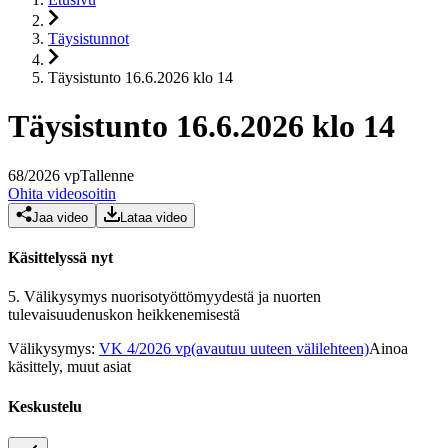
Täysistunnot
Täysistunto 16.6.2026 klo 14
Täysistunto 16.6.2026 klo 14
68
/
2026
vp
Tallenne
Ohita videosoitin
Jaa video
Lataa video
Käsittelyssä nyt
5.
Välikysymys nuorisotyöttömyydestä ja nuorten
tulevaisuudenuskon heikkenemisestä
Välikysymys
:
VK 4/2026 vp
(avautuu uuteen välilehteen)
Ainoa
käsittely, muut asiat
Keskustelu