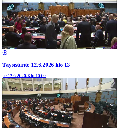
Täysistunto 12.6.2026 klo 13
pe 12.6.2026
-
Klo
10.00