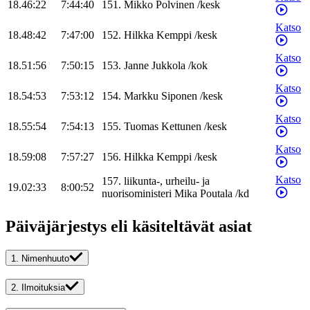
18.46:22
7:44:40
151
.
Mikko
Polvinen
/
kesk
Katso
18.48:42
7:47:00
152
.
Hilkka
Kemppi
/
kesk
Katso
18.51:56
7:50:15
153
.
Janne
Jukkola
/
kok
Katso
18.54:53
7:53:12
154
.
Markku
Siponen
/
kesk
Katso
18.55:54
7:54:13
155
.
Tuomas
Kettunen
/
kesk
Katso
18.59:08
7:57:27
156
.
Hilkka
Kemppi
/
kesk
Katso
157
.
liikunta-, urheilu- ja
19.02:33
8:00:52
nuorisoministeri
Mika
Poutala
/
kd
Päiväjärjestys eli käsiteltävät asiat
1.
Nimenhuuto
2.
Ilmoituksia