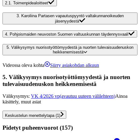
2.1.
Toimenpidealoitteet
3.
Karoliina Partasen vapautuspyyntö valtakunnanoikeuden
jäsenyydestä
4.
Pohjoismaiden neuvoston Suomen valtuuskunnan täydennysvaali
5.
Välikysymys nuorisotyöttömyydestä ja nuorten tulevaisuudenuskon
heikkenemisestä
Videossa oleva kohta
Siirry asiakohdan alkuun
5.
Välikysymys nuorisotyöttömyydestä ja nuorten
tulevaisuudenuskon heikkenemisestä
Välikysymys
:
VK 4/2026 vp
(avautuu uuteen välilehteen)
Ainoa
käsittely, muut asiat
Keskustelun menettelytapa
(
1
)
Pidetyt puheenvuorot (157)