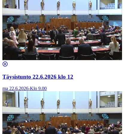
Täysistunto 22.6.2026 klo 12
ma 22.6.2026
-
Klo
9.00