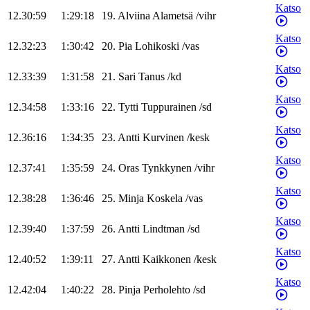
Katso
12.30:59
1:29:18
19
.
Alviina
Alametsä
/
vihr
Katso
12.32:23
1:30:42
20
.
Pia
Lohikoski
/
vas
Katso
12.33:39
1:31:58
21
.
Sari
Tanus
/
kd
Katso
12.34:58
1:33:16
22
.
Tytti
Tuppurainen
/
sd
Katso
12.36:16
1:34:35
23
.
Antti
Kurvinen
/
kesk
Katso
12.37:41
1:35:59
24
.
Oras
Tynkkynen
/
vihr
Katso
12.38:28
1:36:46
25
.
Minja
Koskela
/
vas
Katso
12.39:40
1:37:59
26
.
Antti
Lindtman
/
sd
Katso
12.40:52
1:39:11
27
.
Antti
Kaikkonen
/
kesk
Katso
12.42:04
1:40:22
28
.
Pinja
Perholehto
/
sd