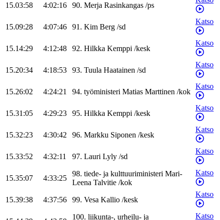
15.03:58
4:02:16
90
.
Merja
Rasinkangas
/
ps
Katso
15.09:28
4:07:46
91
.
Kim
Berg
/
sd
Katso
15.14:29
4:12:48
92
.
Hilkka
Kemppi
/
kesk
Katso
15.20:34
4:18:53
93
.
Tuula
Haatainen
/
sd
Katso
15.26:02
4:24:21
94
.
työministeri
Matias
Marttinen
/
kok
Katso
15.31:05
4:29:23
95
.
Hilkka
Kemppi
/
kesk
Katso
15.32:23
4:30:42
96
.
Markku
Siponen
/
kesk
Katso
15.33:52
4:32:11
97
.
Lauri
Lyly
/
sd
Katso
98
.
tiede- ja kulttuuriministeri
Mari-
15.35:07
4:33:25
Leena
Talvitie
/
kok
Katso
15.39:38
4:37:56
99
.
Vesa
Kallio
/
kesk
Katso
100
.
liikunta-, urheilu- ja