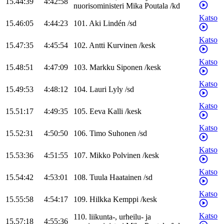
15.44:39
4:42:58
nuorisoministeri
Mika
Poutala
/
kd
Katso
15.46:05
4:44:23
101
.
Aki
Lindén
/
sd
Katso
15.47:35
4:45:54
102
.
Antti
Kurvinen
/
kesk
Katso
15.48:51
4:47:09
103
.
Markku
Siponen
/
kesk
Katso
15.49:53
4:48:12
104
.
Lauri
Lyly
/
sd
Katso
15.51:17
4:49:35
105
.
Eeva
Kalli
/
kesk
Katso
15.52:31
4:50:50
106
.
Timo
Suhonen
/
sd
Katso
15.53:36
4:51:55
107
.
Mikko
Polvinen
/
kesk
Katso
15.54:42
4:53:01
108
.
Tuula
Haatainen
/
sd
Katso
15.55:58
4:54:17
109
.
Hilkka
Kemppi
/
kesk
Katso
110
.
liikunta-, urheilu- ja
15.57:18
4:55:36