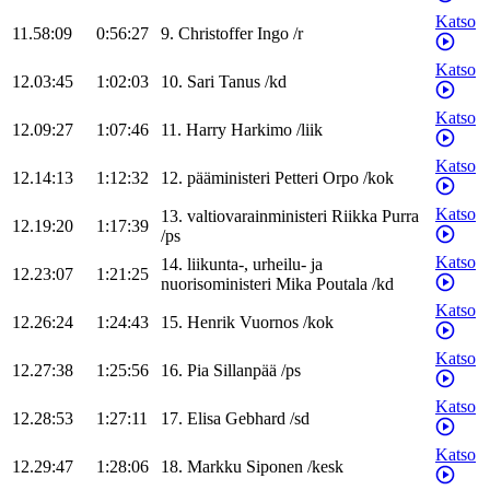
Katso
11.58:09
0:56:27
9
.
Christoffer
Ingo
/
r
Katso
12.03:45
1:02:03
10
.
Sari
Tanus
/
kd
Katso
12.09:27
1:07:46
11
.
Harry
Harkimo
/
liik
Katso
12.14:13
1:12:32
12
.
pääministeri
Petteri
Orpo
/
kok
Katso
13
.
valtiovarainministeri
Riikka
Purra
12.19:20
1:17:39
/
ps
Katso
14
.
liikunta-, urheilu- ja
12.23:07
1:21:25
nuorisoministeri
Mika
Poutala
/
kd
Katso
12.26:24
1:24:43
15
.
Henrik
Vuornos
/
kok
Katso
12.27:38
1:25:56
16
.
Pia
Sillanpää
/
ps
Katso
12.28:53
1:27:11
17
.
Elisa
Gebhard
/
sd
Katso
12.29:47
1:28:06
18
.
Markku
Siponen
/
kesk