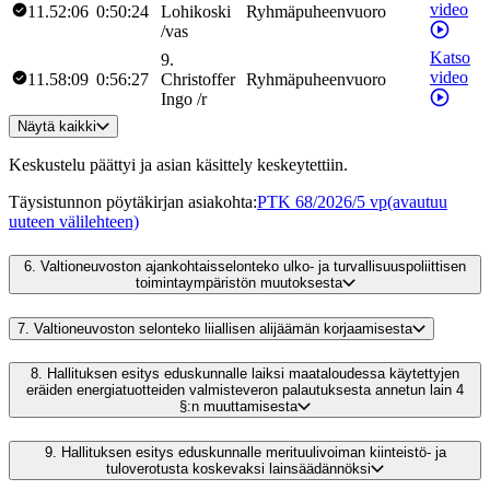
video
11.52:06
0:50:24
Lohikoski
Ryhmäpuheenvuoro
/
vas
Katso
9
.
video
11.58:09
0:56:27
Christoffer
Ryhmäpuheenvuoro
Ingo
/
r
Näytä kaikki
Keskustelu päättyi ja asian käsittely keskeytettiin.
Täysistunnon pöytäkirjan asiakohta
:
PTK 68/2026/5 vp
(avautuu
uuteen välilehteen)
6.
Valtioneuvoston ajankohtaisselonteko ulko- ja turvallisuuspoliittisen
toimintaympäristön muutoksesta
7.
Valtioneuvoston selonteko liiallisen alijäämän korjaamisesta
8.
Hallituksen esitys eduskunnalle laiksi maataloudessa käytettyjen
eräiden energiatuotteiden valmisteveron palautuksesta annetun lain 4
§:n muuttamisesta
9.
Hallituksen esitys eduskunnalle merituulivoiman kiinteistö- ja
tuloverotusta koskevaksi lainsäädännöksi