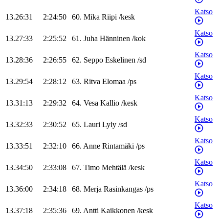
Katso
13.26:31
2:24:50
60
.
Mika
Riipi
/
kesk
Katso
13.27:33
2:25:52
61
.
Juha
Hänninen
/
kok
Katso
13.28:36
2:26:55
62
.
Seppo
Eskelinen
/
sd
Katso
13.29:54
2:28:12
63
.
Ritva
Elomaa
/
ps
Katso
13.31:13
2:29:32
64
.
Vesa
Kallio
/
kesk
Katso
13.32:33
2:30:52
65
.
Lauri
Lyly
/
sd
Katso
13.33:51
2:32:10
66
.
Anne
Rintamäki
/
ps
Katso
13.34:50
2:33:08
67
.
Timo
Mehtälä
/
kesk
Katso
13.36:00
2:34:18
68
.
Merja
Rasinkangas
/
ps
Katso
13.37:18
2:35:36
69
.
Antti
Kaikkonen
/
kesk