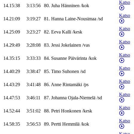
Katso
14.15:38
3:13:56
80
.
Juha
Hänninen
/
kok
Katso
14.21:09
3:19:27
81
.
Hanna
Laine-Nousimaa
/
sd
Katso
14.25:09
3:23:27
82
.
Eeva
Kalli
/
kesk
Katso
14.29:49
3:28:08
83
.
Jessi
Jokelainen
/
vas
Katso
14.35:15
3:33:33
84
.
Susanne
Päivärinta
/
kok
Katso
14.40:29
3:38:47
85
.
Timo
Suhonen
/
sd
Katso
14.43:29
3:41:48
86
.
Anne
Rintamäki
/
ps
Katso
14.47:53
3:46:11
87
.
Johanna
Ojala-Niemelä
/
sd
Katso
14.52:44
3:51:02
88
.
Petri
Honkonen
/
kesk
Katso
14.58:35
3:56:53
89
.
Pertti
Hemmilä
/
kok
Katso