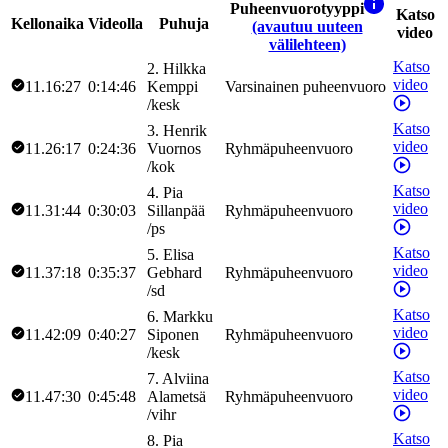
Puheenvuorotyyppi
Katso
Kellonaika
Videolla
Puhuja
(avautuu uuteen
video
välilehteen)
Katso
2
.
Hilkka
video
11.16:27
0:14:46
Kemppi
Varsinainen puheenvuoro
/
kesk
Katso
3
.
Henrik
video
11.26:17
0:24:36
Vuornos
Ryhmäpuheenvuoro
/
kok
Katso
4
.
Pia
video
11.31:44
0:30:03
Sillanpää
Ryhmäpuheenvuoro
/
ps
Katso
5
.
Elisa
video
11.37:18
0:35:37
Gebhard
Ryhmäpuheenvuoro
/
sd
Katso
6
.
Markku
video
11.42:09
0:40:27
Siponen
Ryhmäpuheenvuoro
/
kesk
Katso
7
.
Alviina
video
11.47:30
0:45:48
Alametsä
Ryhmäpuheenvuoro
/
vihr
Katso
8
.
Pia