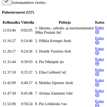
Automaattinen vieritys
Puheenvuorot
(
157
)
Kellonaika
Videolla
Puhuja
Katso
Katso
1
.
liikunta-, urheilu- ja nuorisoministeri
11.03:46
0:02:05
Mika
Poutala
/
kd
Katso
11.16:27
0:14:46
2
.
Hilkka
Kemppi
/
kesk
Katso
11.26:17
0:24:36
3
.
Henrik
Vuornos
/
kok
Katso
11.31:44
0:30:03
4
.
Pia
Sillanpää
/
ps
Katso
11.37:18
0:35:37
5
.
Elisa
Gebhard
/
sd
Katso
11.42:09
0:40:27
6
.
Markku
Siponen
/
kesk
Katso
11.47:30
0:45:48
7
.
Alviina
Alametsä
/
vihr
Katso
11.52:06
0:50:24
8
.
Pia
Lohikoski
/
vas