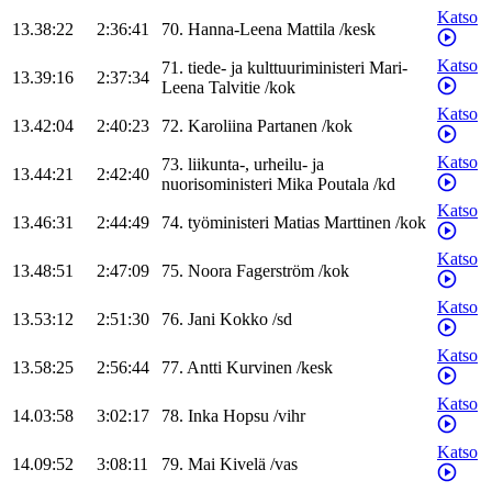
Katso
13.38:22
2:36:41
70
.
Hanna-Leena
Mattila
/
kesk
Katso
71
.
tiede- ja kulttuuriministeri
Mari-
13.39:16
2:37:34
Leena
Talvitie
/
kok
Katso
13.42:04
2:40:23
72
.
Karoliina
Partanen
/
kok
Katso
73
.
liikunta-, urheilu- ja
13.44:21
2:42:40
nuorisoministeri
Mika
Poutala
/
kd
Katso
13.46:31
2:44:49
74
.
työministeri
Matias
Marttinen
/
kok
Katso
13.48:51
2:47:09
75
.
Noora
Fagerström
/
kok
Katso
13.53:12
2:51:30
76
.
Jani
Kokko
/
sd
Katso
13.58:25
2:56:44
77
.
Antti
Kurvinen
/
kesk
Katso
14.03:58
3:02:17
78
.
Inka
Hopsu
/
vihr
Katso
14.09:52
3:08:11
79
.
Mai
Kivelä
/
vas