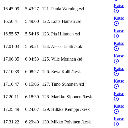
Katso
16.45:09
5:43:27
121
.
Paula
Werning
/
sd
Katso
16.50:41
5:49:00
122
.
Lotta
Hamari
/
sd
Katso
16.55:57
5:54:16
123
.
Pia
Hiltunen
/
sd
Katso
17.01:03
5:59:21
124
.
Aleksi
Jäntti
/
kok
Katso
17.06:35
6:04:53
125
.
Ville
Merinen
/
sd
Katso
17.10:39
6:08:57
126
.
Eeva
Kalli
/
kesk
Katso
17.16:47
6:15:06
127
.
Timo
Suhonen
/
sd
Katso
17.20:11
6:18:30
128
.
Markku
Siponen
/
kesk
Katso
17.25:49
6:24:07
129
.
Hilkka
Kemppi
/
kesk
Katso
17.31:22
6:29:40
130
.
Mikko
Polvinen
/
kesk