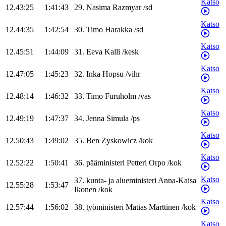
Katso
12.43:25
1:41:43
29
.
Nasima
Razmyar
/
sd
Katso
12.44:35
1:42:54
30
.
Timo
Harakka
/
sd
Katso
12.45:51
1:44:09
31
.
Eeva
Kalli
/
kesk
Katso
12.47:05
1:45:23
32
.
Inka
Hopsu
/
vihr
Katso
12.48:14
1:46:32
33
.
Timo
Furuholm
/
vas
Katso
12.49:19
1:47:37
34
.
Jenna
Simula
/
ps
Katso
12.50:43
1:49:02
35
.
Ben
Zyskowicz
/
kok
Katso
12.52:22
1:50:41
36
.
pääministeri
Petteri
Orpo
/
kok
Katso
37
.
kunta- ja alueministeri
Anna-Kaisa
12.55:28
1:53:47
Ikonen
/
kok
Katso
12.57:44
1:56:02
38
.
työministeri
Matias
Marttinen
/
kok
Katso