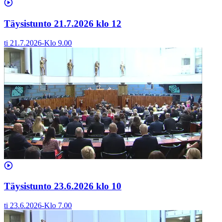
Täysistunto 21.7.2026 klo 12
ti 21.7.2026
-
Klo
9.00
Täysistunto 23.6.2026 klo 10
ti 23.6.2026
-
Klo
7.00