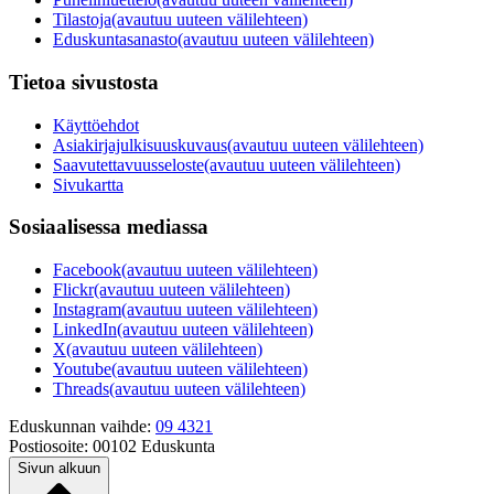
Tilastoja
(avautuu uuteen välilehteen)
Eduskuntasanasto
(avautuu uuteen välilehteen)
Tietoa sivustosta
Käyttöehdot
Asiakirjajulkisuuskuvaus
(avautuu uuteen välilehteen)
Saavutettavuusseloste
(avautuu uuteen välilehteen)
Sivukartta
Sosiaalisessa mediassa
Facebook
(avautuu uuteen välilehteen)
Flickr
(avautuu uuteen välilehteen)
Instagram
(avautuu uuteen välilehteen)
LinkedIn
(avautuu uuteen välilehteen)
X
(avautuu uuteen välilehteen)
Youtube
(avautuu uuteen välilehteen)
Threads
(avautuu uuteen välilehteen)
Eduskunnan vaihde:
09 4321
Postiosoite:
00102 Eduskunta
Sivun alkuun