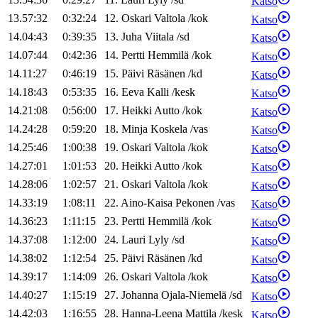
Katso
13.57:32
0:32:24
12
.
Oskari
Valtola
/
kok
Katso
14.04:43
0:39:35
13
.
Juha
Viitala
/
sd
Katso
14.07:44
0:42:36
14
.
Pertti
Hemmilä
/
kok
Katso
14.11:27
0:46:19
15
.
Päivi
Räsänen
/
kd
Katso
14.18:43
0:53:35
16
.
Eeva
Kalli
/
kesk
Katso
14.21:08
0:56:00
17
.
Heikki
Autto
/
kok
Katso
14.24:28
0:59:20
18
.
Minja
Koskela
/
vas
Katso
14.25:46
1:00:38
19
.
Oskari
Valtola
/
kok
Katso
14.27:01
1:01:53
20
.
Heikki
Autto
/
kok
Katso
14.28:06
1:02:57
21
.
Oskari
Valtola
/
kok
Katso
14.33:19
1:08:11
22
.
Aino-Kaisa
Pekonen
/
vas
Katso
14.36:23
1:11:15
23
.
Pertti
Hemmilä
/
kok
Katso
14.37:08
1:12:00
24
.
Lauri
Lyly
/
sd
Katso
14.38:02
1:12:54
25
.
Päivi
Räsänen
/
kd
Katso
14.39:17
1:14:09
26
.
Oskari
Valtola
/
kok
Katso
14.40:27
1:15:19
27
.
Johanna
Ojala-Niemelä
/
sd
Katso
14.42:03
1:16:55
28
.
Hanna-Leena
Mattila
/
kesk
Katso