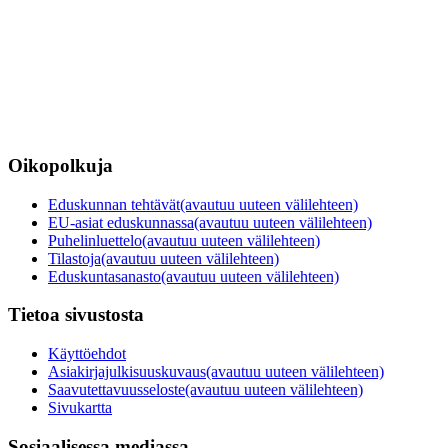
Oikopolkuja
Eduskunnan tehtävät
(avautuu uuteen välilehteen)
EU-asiat eduskunnassa
(avautuu uuteen välilehteen)
Puhelinluettelo
(avautuu uuteen välilehteen)
Tilastoja
(avautuu uuteen välilehteen)
Eduskuntasanasto
(avautuu uuteen välilehteen)
Tietoa sivustosta
Käyttöehdot
Asiakirjajulkisuuskuvaus
(avautuu uuteen välilehteen)
Saavutettavuusseloste
(avautuu uuteen välilehteen)
Sivukartta
Sosiaalisessa mediassa