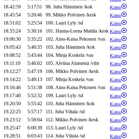
18.42:59
5:17:51
98
.
Juha
Hänninen
/
kok
Katso
18.45:54
5:20:46
99
.
Mikko
Polvinen
/
kesk
Katso
18.51:02
5:25:54
100
.
Lauri
Lyly
/
sd
Katso
18.55:24
5:30:16
101
.
Hanna-Leena
Mattila
/
kesk
Katso
19.00:30
5:35:22
102
.
Aino-Kaisa
Pekonen
/
vas
Katso
19.05:43
5:40:35
103
.
Juha
Hänninen
/
kok
Katso
19.08:52
5:43:44
104
.
Minja
Koskela
/
vas
Katso
19.11:10
5:46:02
105
.
Alviina
Alametsä
/
vihr
Katso
19.12:27
5:47:19
106
.
Mikko
Polvinen
/
kesk
Katso
19.14:22
5:49:13
107
.
Minja
Koskela
/
vas
Katso
19.16:46
5:51:38
108
.
Aino-Kaisa
Pekonen
/
vas
Katso
19.17:40
5:52:32
109
.
Lauri
Lyly
/
sd
Katso
19.20:50
5:55:42
110
.
Juha
Hänninen
/
kok
Katso
19.22:25
5:57:17
111
.
Juha
Viitala
/
sd
Katso
19.23:12
5:58:04
112
.
Mikko
Polvinen
/
kesk
Katso
19.25:47
6:00:39
113
.
Lauri
Lyly
/
sd
Katso
19.28:51
6:03:43
114
.
Juha
Viitala
/
sd
Katso