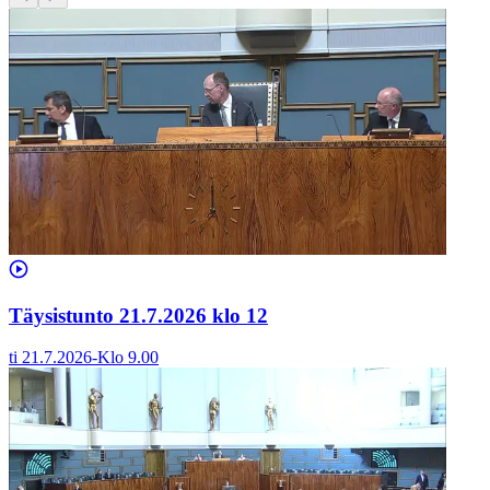
Täysistunto 21.7.2026 klo 12
ti 21.7.2026
-
Klo
9.00