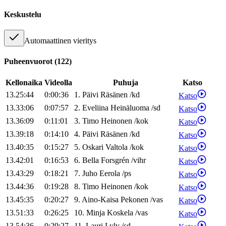
Keskustelu
Automaattinen vieritys
Puheenvuorot
(
122
)
Kellonaika
Videolla
Puhuja
Katso
13.25:44
0:00:36
1
.
Päivi
Räsänen
/
kd
Katso
13.33:06
0:07:57
2
.
Eveliina
Heinäluoma
/
sd
Katso
13.36:09
0:11:01
3
.
Timo
Heinonen
/
kok
Katso
13.39:18
0:14:10
4
.
Päivi
Räsänen
/
kd
Katso
13.40:35
0:15:27
5
.
Oskari
Valtola
/
kok
Katso
13.42:01
0:16:53
6
.
Bella
Forsgrén
/
vihr
Katso
13.43:29
0:18:21
7
.
Juho
Eerola
/
ps
Katso
13.44:36
0:19:28
8
.
Timo
Heinonen
/
kok
Katso
13.45:35
0:20:27
9
.
Aino-Kaisa
Pekonen
/
vas
Katso
13.51:33
0:26:25
10
.
Minja
Koskela
/
vas
Katso
13.54:36
0:29:27
11
.
Lauri
Lyly
/
sd