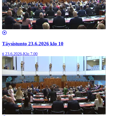
Täysistunto 23.6.2026 klo 10
ti 23.6.2026
-
Klo
7.00