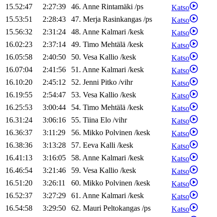
15.52:47
2:27:39
46
.
Anne
Rintamäki
/
ps
Katso
15.53:51
2:28:43
47
.
Merja
Rasinkangas
/
ps
Katso
15.56:32
2:31:24
48
.
Anne
Kalmari
/
kesk
Katso
16.02:23
2:37:14
49
.
Timo
Mehtälä
/
kesk
Katso
16.05:58
2:40:50
50
.
Vesa
Kallio
/
kesk
Katso
16.07:04
2:41:56
51
.
Anne
Kalmari
/
kesk
Katso
16.10:20
2:45:12
52
.
Jenni
Pitko
/
vihr
Katso
16.19:55
2:54:47
53
.
Vesa
Kallio
/
kesk
Katso
16.25:53
3:00:44
54
.
Timo
Mehtälä
/
kesk
Katso
16.31:24
3:06:16
55
.
Tiina
Elo
/
vihr
Katso
16.36:37
3:11:29
56
.
Mikko
Polvinen
/
kesk
Katso
16.38:36
3:13:28
57
.
Eeva
Kalli
/
kesk
Katso
16.41:13
3:16:05
58
.
Anne
Kalmari
/
kesk
Katso
16.46:54
3:21:46
59
.
Vesa
Kallio
/
kesk
Katso
16.51:20
3:26:11
60
.
Mikko
Polvinen
/
kesk
Katso
16.52:37
3:27:29
61
.
Anne
Kalmari
/
kesk
Katso
16.54:58
3:29:50
62
.
Mauri
Peltokangas
/
ps
Katso