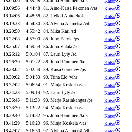
18.05:06
4:39:58
80
.
Juha
Hänninen
/
kok
Katso
18.09:56
4:44:48
81
.
Aino-Kaisa
Pekonen
/
vas
Katso
18.14:06
4:48:58
82
.
Heikki
Autto
/
kok
Katso
18.19:38
4:54:30
83
.
Alviina
Alametsä
/
vihr
Katso
18.20:50
4:55:42
84
.
Mika
Kari
/
sd
Katso
18.22:08
4:57:00
85
.
Juho
Eerola
/
ps
Katso
18.25:07
4:59:59
86
.
Juha
Viitala
/
sd
Katso
18.26:12
5:01:04
87
.
Lauri
Lyly
/
sd
Katso
18.26:30
5:01:22
88
.
Juha
Hänninen
/
kok
Katso
18.28:02
5:02:54
89
.
Kaisa
Garedew
/
ps
Katso
18.30:02
5:04:53
90
.
Tiina
Elo
/
vihr
Katso
18.32:02
5:06:54
91
.
Minja
Koskela
/
vas
Katso
18.34:23
5:09:14
92
.
Lauri
Lyly
/
sd
Katso
18.36:46
5:11:38
93
.
Merja
Rasinkangas
/
ps
Katso
18.38:30
5:13:22
94
.
Minja
Koskela
/
vas
Katso
18.39:40
5:14:32
95
.
Juha
Hänninen
/
kok
Katso
18.41:29
5:16:20
96
.
Minja
Koskela
/
vas
Katso
18.42:07
5:16:59
97
.
Alviina
Alametsä
/
vihr
Katso