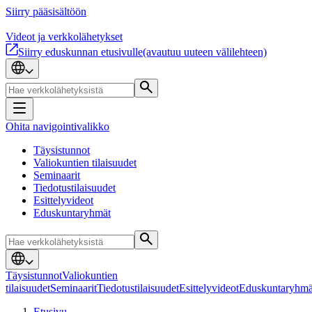
Siirry pääsisältöön
Videot ja verkkolähetykset
Siirry eduskunnan etusivulle
(avautuu uuteen välilehteen)
Ohita navigointivalikko
Täysistunnot
Valiokuntien tilaisuudet
Seminaarit
Tiedotustilaisuudet
Esittelyvideot
Eduskuntaryhmät
Täysistunnot
Valiokuntien
tilaisuudet
Seminaarit
Tiedotustilaisuudet
Esittelyvideot
Eduskuntaryhmä
Etusivu