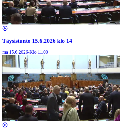
Täysistunto 15.6.2026 klo 14
ma 15.6.2026
-
Klo
11.00