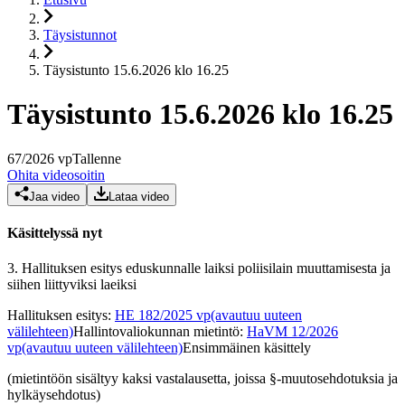
Täysistunnot
Täysistunto 15.6.2026 klo 16.25
Täysistunto 15.6.2026 klo 16.25
67
/
2026
vp
Tallenne
Ohita videosoitin
Jaa video
Lataa video
Käsittelyssä nyt
3.
Hallituksen esitys eduskunnalle laiksi poliisilain muuttamisesta ja
siihen liittyviksi laeiksi
Hallituksen esitys
:
HE 182/2025 vp
(avautuu uuteen
välilehteen)
Hallintovaliokunnan mietintö
:
HaVM 12/2026
vp
(avautuu uuteen välilehteen)
Ensimmäinen käsittely
(mietintöön sisältyy kaksi vastalausetta, joissa §-muutosehdotuksia ja
hylkäysehdotus)