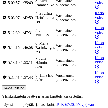
3
.
Päivi
Varsinainen
video
15.00:57
1:35:49
Räsänen
/
kd
puheenvuoro
Katso
4
.
Eveliina
Varsinainen
video
15.08:07
1:42:59
Heinäluoma
puheenvuoro
/
sd
Katso
5
.
Juha
Varsinainen
video
15.12:39
1:47:31
Viitala
/
sd
puheenvuoro
Katso
6
.
Merja
Varsinainen
video
15.14:16
1:49:08
Rasinkangas
puheenvuoro
/
ps
Katso
7
.
Juha
Varsinainen
video
15.18:19
1:53:11
Hänninen
puheenvuoro
/
kok
Katso
8
.
Tiina
Elo
Varsinainen
video
15.22:51
1:57:43
/
vihr
puheenvuoro
Näytä kaikki
Yleiskeskustelu päättyi ja asian käsittely keskeytettiin.
Täysistunnon pöytäkirjan asiakohta
:
PTK 67/2026/3 vp
(avautuu