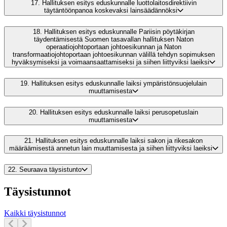
17.
Hallituksen esitys eduskunnalle luottolaitosdirektiivin
täytäntöönpanoa koskevaksi lainsäädännöksi
18.
Hallituksen esitys eduskunnalle Pariisin pöytäkirjan
täydentämisestä Suomen tasavallan hallituksen Naton
operaatiojohtoportaan johtoesikunnan ja Naton
transformaatiojohtoportaan johtoesikunnan välillä tehdyn sopimuksen
hyväksymiseksi ja voimaansaattamiseksi ja siihen liittyviksi laeiksi
19.
Hallituksen esitys eduskunnalle laiksi ympäristönsuojelulain
muuttamisesta
20.
Hallituksen esitys eduskunnalle laiksi perusopetuslain
muuttamisesta
21.
Hallituksen esitys eduskunnalle laiksi sakon ja rikesakon
määräämisestä annetun lain muuttamisesta ja siihen liittyviksi laeiksi
22.
Seuraava täysistunto
Täysistunnot
Kaikki täysistunnot