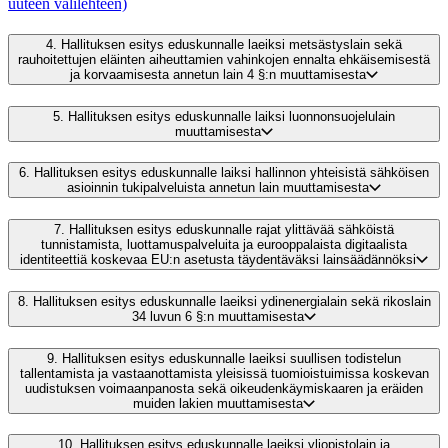
uuteen välilehteen)
4.
Hallituksen esitys eduskunnalle laeiksi metsästyslain sekä
rauhoitettujen eläinten aiheuttamien vahinkojen ennalta ehkäisemisestä
ja korvaamisesta annetun lain 4 §:n muuttamisesta
5.
Hallituksen esitys eduskunnalle laiksi luonnonsuojelulain
muuttamisesta
6.
Hallituksen esitys eduskunnalle laiksi hallinnon yhteisistä sähköisen
asioinnin tukipalveluista annetun lain muuttamisesta
7.
Hallituksen esitys eduskunnalle rajat ylittävää sähköistä
tunnistamista, luottamuspalveluita ja eurooppalaista digitaalista
identiteettiä koskevaa EU:n asetusta täydentäväksi lainsäädännöksi
8.
Hallituksen esitys eduskunnalle laeiksi ydinenergialain sekä rikoslain
34 luvun 6 §:n muuttamisesta
9.
Hallituksen esitys eduskunnalle laeiksi suullisen todistelun
tallentamista ja vastaanottamista yleisissä tuomioistuimissa koskevan
uudistuksen voimaanpanosta sekä oikeudenkäymiskaaren ja eräiden
muiden lakien muuttamisesta
10.
Hallituksen esitys eduskunnalle laeiksi yliopistolain ja