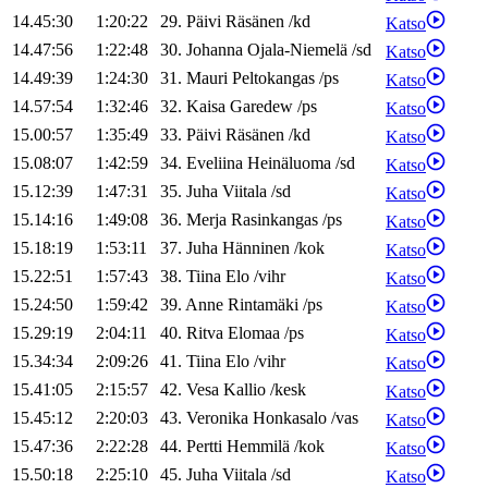
14.45:30
1:20:22
29
.
Päivi
Räsänen
/
kd
Katso
14.47:56
1:22:48
30
.
Johanna
Ojala-Niemelä
/
sd
Katso
14.49:39
1:24:30
31
.
Mauri
Peltokangas
/
ps
Katso
14.57:54
1:32:46
32
.
Kaisa
Garedew
/
ps
Katso
15.00:57
1:35:49
33
.
Päivi
Räsänen
/
kd
Katso
15.08:07
1:42:59
34
.
Eveliina
Heinäluoma
/
sd
Katso
15.12:39
1:47:31
35
.
Juha
Viitala
/
sd
Katso
15.14:16
1:49:08
36
.
Merja
Rasinkangas
/
ps
Katso
15.18:19
1:53:11
37
.
Juha
Hänninen
/
kok
Katso
15.22:51
1:57:43
38
.
Tiina
Elo
/
vihr
Katso
15.24:50
1:59:42
39
.
Anne
Rintamäki
/
ps
Katso
15.29:19
2:04:11
40
.
Ritva
Elomaa
/
ps
Katso
15.34:34
2:09:26
41
.
Tiina
Elo
/
vihr
Katso
15.41:05
2:15:57
42
.
Vesa
Kallio
/
kesk
Katso
15.45:12
2:20:03
43
.
Veronika
Honkasalo
/
vas
Katso
15.47:36
2:22:28
44
.
Pertti
Hemmilä
/
kok
Katso
15.50:18
2:25:10
45
.
Juha
Viitala
/
sd
Katso