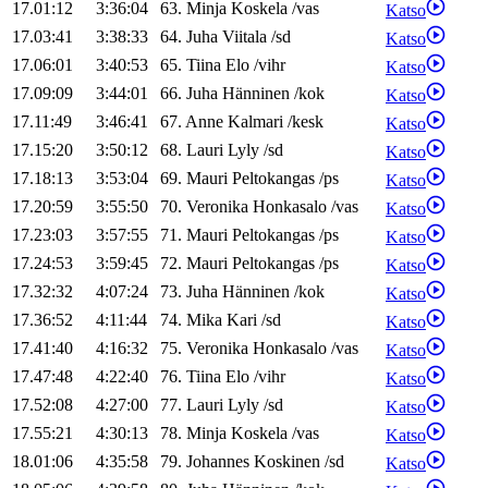
17.01:12
3:36:04
63
.
Minja
Koskela
/
vas
Katso
17.03:41
3:38:33
64
.
Juha
Viitala
/
sd
Katso
17.06:01
3:40:53
65
.
Tiina
Elo
/
vihr
Katso
17.09:09
3:44:01
66
.
Juha
Hänninen
/
kok
Katso
17.11:49
3:46:41
67
.
Anne
Kalmari
/
kesk
Katso
17.15:20
3:50:12
68
.
Lauri
Lyly
/
sd
Katso
17.18:13
3:53:04
69
.
Mauri
Peltokangas
/
ps
Katso
17.20:59
3:55:50
70
.
Veronika
Honkasalo
/
vas
Katso
17.23:03
3:57:55
71
.
Mauri
Peltokangas
/
ps
Katso
17.24:53
3:59:45
72
.
Mauri
Peltokangas
/
ps
Katso
17.32:32
4:07:24
73
.
Juha
Hänninen
/
kok
Katso
17.36:52
4:11:44
74
.
Mika
Kari
/
sd
Katso
17.41:40
4:16:32
75
.
Veronika
Honkasalo
/
vas
Katso
17.47:48
4:22:40
76
.
Tiina
Elo
/
vihr
Katso
17.52:08
4:27:00
77
.
Lauri
Lyly
/
sd
Katso
17.55:21
4:30:13
78
.
Minja
Koskela
/
vas
Katso
18.01:06
4:35:58
79
.
Johannes
Koskinen
/
sd
Katso