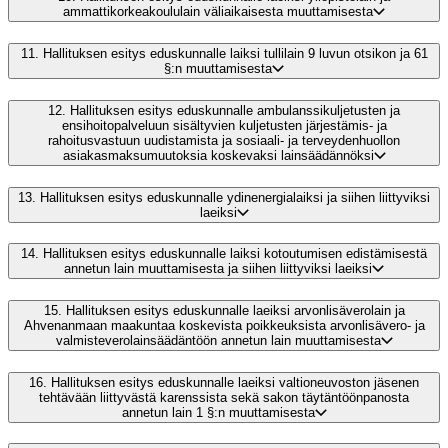
ammattikorkeakoululain väliaikaisesta muuttamisesta
11.
Hallituksen esitys eduskunnalle laiksi tullilain 9 luvun otsikon ja 61
§:n muuttamisesta
12.
Hallituksen esitys eduskunnalle ambulanssikuljetusten ja
ensihoitopalveluun sisältyvien kuljetusten järjestämis- ja
rahoitusvastuun uudistamista ja sosiaali- ja terveydenhuollon
asiakasmaksumuutoksia koskevaksi lainsäädännöksi
13.
Hallituksen esitys eduskunnalle ydinenergialaiksi ja siihen liittyviksi
laeiksi
14.
Hallituksen esitys eduskunnalle laiksi kotoutumisen edistämisestä
annetun lain muuttamisesta ja siihen liittyviksi laeiksi
15.
Hallituksen esitys eduskunnalle laeiksi arvonlisäverolain ja
Ahvenanmaan maakuntaa koskevista poikkeuksista arvonlisävero- ja
valmisteverolainsäädäntöön annetun lain muuttamisesta
16.
Hallituksen esitys eduskunnalle laeiksi valtioneuvoston jäsenen
tehtävään liittyvästä karenssista sekä sakon täytäntöönpanosta
annetun lain 1 §:n muuttamisesta