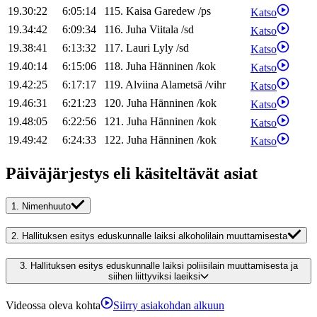
19.30:22
6:05:14
115
.
Kaisa
Garedew
/
ps
Katso
19.34:42
6:09:34
116
.
Juha
Viitala
/
sd
Katso
19.38:41
6:13:32
117
.
Lauri
Lyly
/
sd
Katso
19.40:14
6:15:06
118
.
Juha
Hänninen
/
kok
Katso
19.42:25
6:17:17
119
.
Alviina
Alametsä
/
vihr
Katso
19.46:31
6:21:23
120
.
Juha
Hänninen
/
kok
Katso
19.48:05
6:22:56
121
.
Juha
Hänninen
/
kok
Katso
19.49:42
6:24:33
122
.
Juha
Hänninen
/
kok
Katso
Päiväjärjestys eli käsiteltävät asiat
1.
Nimenhuuto
2.
Hallituksen esitys eduskunnalle laiksi alkoholilain muuttamisesta
3.
Hallituksen esitys eduskunnalle laiksi poliisilain muuttamisesta ja
siihen liittyviksi laeiksi
Videossa oleva kohta
Siirry asiakohdan alkuun