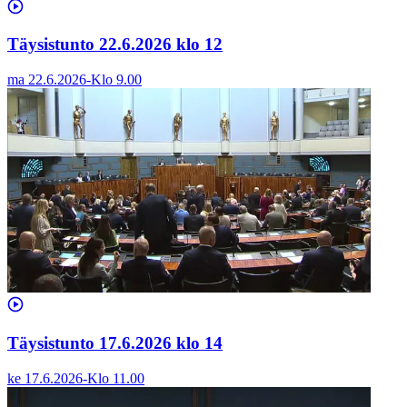
Täysistunto 22.6.2026 klo 12
ma 22.6.2026
-
Klo
9.00
Täysistunto 17.6.2026 klo 14
ke 17.6.2026
-
Klo
11.00