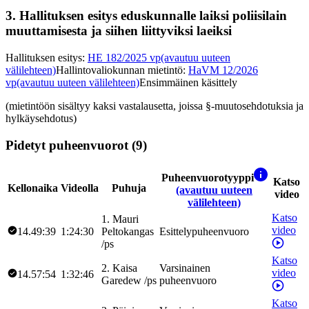
3.
Hallituksen esitys eduskunnalle laiksi poliisilain
muuttamisesta ja siihen liittyviksi laeiksi
Hallituksen esitys
:
HE 182/2025 vp
(avautuu uuteen
välilehteen)
Hallintovaliokunnan mietintö
:
HaVM 12/2026
vp
(avautuu uuteen välilehteen)
Ensimmäinen käsittely
(mietintöön sisältyy kaksi vastalausetta, joissa §-muutosehdotuksia ja
hylkäysehdotus)
Pidetyt puheenvuorot (9)
Puheenvuorotyyppi
Katso
Kellonaika
Videolla
Puhuja
(avautuu uuteen
video
välilehteen)
Katso
1
.
Mauri
video
14.49:39
1:24:30
Peltokangas
Esittelypuheenvuoro
/
ps
Katso
2
.
Kaisa
Varsinainen
video
14.57:54
1:32:46
Garedew
/
ps
puheenvuoro
Katso