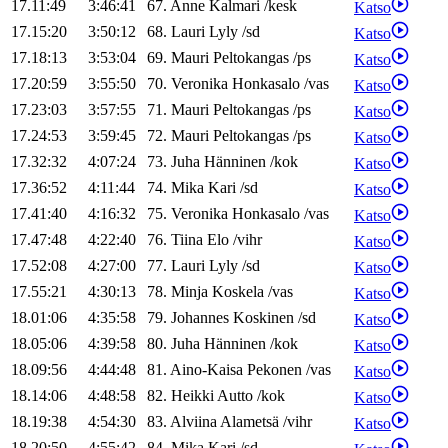
17.11:49
3:46:41
67
.
Anne
Kalmari
/
kesk
Katso
17.15:20
3:50:12
68
.
Lauri
Lyly
/
sd
Katso
17.18:13
3:53:04
69
.
Mauri
Peltokangas
/
ps
Katso
17.20:59
3:55:50
70
.
Veronika
Honkasalo
/
vas
Katso
17.23:03
3:57:55
71
.
Mauri
Peltokangas
/
ps
Katso
17.24:53
3:59:45
72
.
Mauri
Peltokangas
/
ps
Katso
17.32:32
4:07:24
73
.
Juha
Hänninen
/
kok
Katso
17.36:52
4:11:44
74
.
Mika
Kari
/
sd
Katso
17.41:40
4:16:32
75
.
Veronika
Honkasalo
/
vas
Katso
17.47:48
4:22:40
76
.
Tiina
Elo
/
vihr
Katso
17.52:08
4:27:00
77
.
Lauri
Lyly
/
sd
Katso
17.55:21
4:30:13
78
.
Minja
Koskela
/
vas
Katso
18.01:06
4:35:58
79
.
Johannes
Koskinen
/
sd
Katso
18.05:06
4:39:58
80
.
Juha
Hänninen
/
kok
Katso
18.09:56
4:44:48
81
.
Aino-Kaisa
Pekonen
/
vas
Katso
18.14:06
4:48:58
82
.
Heikki
Autto
/
kok
Katso
18.19:38
4:54:30
83
.
Alviina
Alametsä
/
vihr
Katso
18.20:50
4:55:42
84
.
Mika
Kari
/
sd