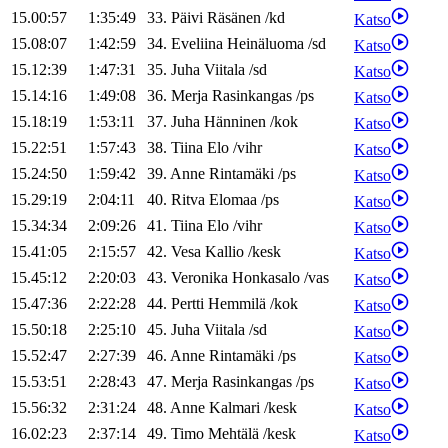
15.00:57
1:35:49
33
.
Päivi
Räsänen
/
kd
Katso
15.08:07
1:42:59
34
.
Eveliina
Heinäluoma
/
sd
Katso
15.12:39
1:47:31
35
.
Juha
Viitala
/
sd
Katso
15.14:16
1:49:08
36
.
Merja
Rasinkangas
/
ps
Katso
15.18:19
1:53:11
37
.
Juha
Hänninen
/
kok
Katso
15.22:51
1:57:43
38
.
Tiina
Elo
/
vihr
Katso
15.24:50
1:59:42
39
.
Anne
Rintamäki
/
ps
Katso
15.29:19
2:04:11
40
.
Ritva
Elomaa
/
ps
Katso
15.34:34
2:09:26
41
.
Tiina
Elo
/
vihr
Katso
15.41:05
2:15:57
42
.
Vesa
Kallio
/
kesk
Katso
15.45:12
2:20:03
43
.
Veronika
Honkasalo
/
vas
Katso
15.47:36
2:22:28
44
.
Pertti
Hemmilä
/
kok
Katso
15.50:18
2:25:10
45
.
Juha
Viitala
/
sd
Katso
15.52:47
2:27:39
46
.
Anne
Rintamäki
/
ps
Katso
15.53:51
2:28:43
47
.
Merja
Rasinkangas
/
ps
Katso
15.56:32
2:31:24
48
.
Anne
Kalmari
/
kesk
Katso
16.02:23
2:37:14
49
.
Timo
Mehtälä
/
kesk
Katso