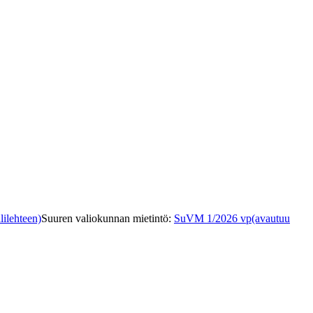
lilehteen)
Suuren valiokunnan mietintö
:
SuVM 1/2026 vp
(avautuu