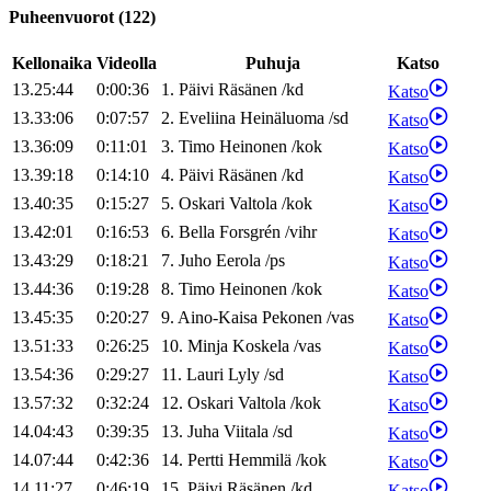
Puheenvuorot
(
122
)
Kellonaika
Videolla
Puhuja
Katso
13.25:44
0:00:36
1
.
Päivi
Räsänen
/
kd
Katso
13.33:06
0:07:57
2
.
Eveliina
Heinäluoma
/
sd
Katso
13.36:09
0:11:01
3
.
Timo
Heinonen
/
kok
Katso
13.39:18
0:14:10
4
.
Päivi
Räsänen
/
kd
Katso
13.40:35
0:15:27
5
.
Oskari
Valtola
/
kok
Katso
13.42:01
0:16:53
6
.
Bella
Forsgrén
/
vihr
Katso
13.43:29
0:18:21
7
.
Juho
Eerola
/
ps
Katso
13.44:36
0:19:28
8
.
Timo
Heinonen
/
kok
Katso
13.45:35
0:20:27
9
.
Aino-Kaisa
Pekonen
/
vas
Katso
13.51:33
0:26:25
10
.
Minja
Koskela
/
vas
Katso
13.54:36
0:29:27
11
.
Lauri
Lyly
/
sd
Katso
13.57:32
0:32:24
12
.
Oskari
Valtola
/
kok
Katso
14.04:43
0:39:35
13
.
Juha
Viitala
/
sd
Katso
14.07:44
0:42:36
14
.
Pertti
Hemmilä
/
kok
Katso
14.11:27
0:46:19
15
.
Päivi
Räsänen
/
kd
Katso