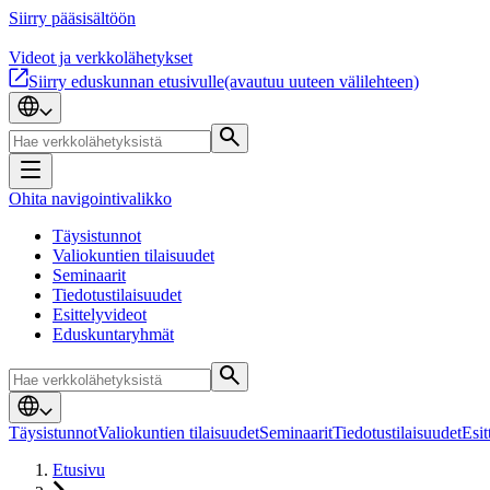
Siirry pääsisältöön
Videot ja verkkolähetykset
Siirry eduskunnan etusivulle
(avautuu uuteen välilehteen)
Ohita navigointivalikko
Täysistunnot
Valiokuntien tilaisuudet
Seminaarit
Tiedotustilaisuudet
Esittelyvideot
Eduskuntaryhmät
Täysistunnot
Valiokuntien tilaisuudet
Seminaarit
Tiedotustilaisuudet
Esit
Etusivu