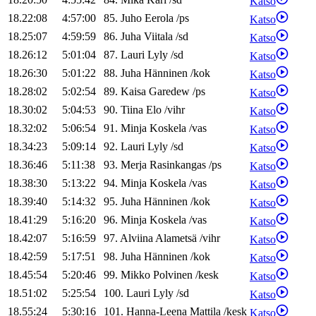
Katso
18.22:08
4:57:00
85
.
Juho
Eerola
/
ps
Katso
18.25:07
4:59:59
86
.
Juha
Viitala
/
sd
Katso
18.26:12
5:01:04
87
.
Lauri
Lyly
/
sd
Katso
18.26:30
5:01:22
88
.
Juha
Hänninen
/
kok
Katso
18.28:02
5:02:54
89
.
Kaisa
Garedew
/
ps
Katso
18.30:02
5:04:53
90
.
Tiina
Elo
/
vihr
Katso
18.32:02
5:06:54
91
.
Minja
Koskela
/
vas
Katso
18.34:23
5:09:14
92
.
Lauri
Lyly
/
sd
Katso
18.36:46
5:11:38
93
.
Merja
Rasinkangas
/
ps
Katso
18.38:30
5:13:22
94
.
Minja
Koskela
/
vas
Katso
18.39:40
5:14:32
95
.
Juha
Hänninen
/
kok
Katso
18.41:29
5:16:20
96
.
Minja
Koskela
/
vas
Katso
18.42:07
5:16:59
97
.
Alviina
Alametsä
/
vihr
Katso
18.42:59
5:17:51
98
.
Juha
Hänninen
/
kok
Katso
18.45:54
5:20:46
99
.
Mikko
Polvinen
/
kesk
Katso
18.51:02
5:25:54
100
.
Lauri
Lyly
/
sd
Katso
18.55:24
5:30:16
101
.
Hanna-Leena
Mattila
/
kesk
Katso