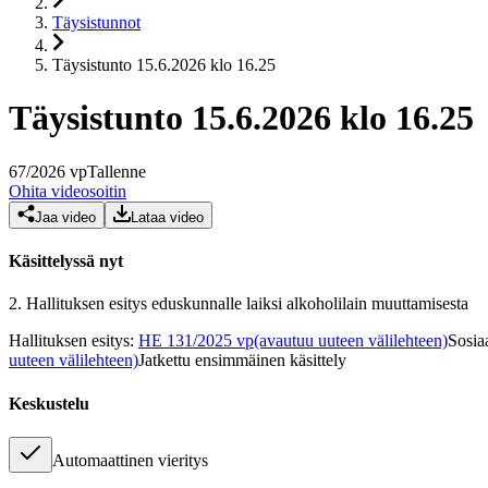
Täysistunnot
Täysistunto 15.6.2026 klo 16.25
Täysistunto 15.6.2026 klo 16.25
67
/
2026
vp
Tallenne
Ohita videosoitin
Jaa video
Lataa video
Käsittelyssä nyt
2.
Hallituksen esitys eduskunnalle laiksi alkoholilain muuttamisesta
Hallituksen esitys
:
HE 131/2025 vp
(avautuu uuteen välilehteen)
Sosia
uuteen välilehteen)
Jatkettu ensimmäinen käsittely
Keskustelu
Automaattinen vieritys