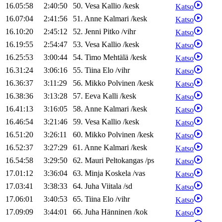
16.05:58
2:40:50
50
.
Vesa
Kallio
/
kesk
Katso
16.07:04
2:41:56
51
.
Anne
Kalmari
/
kesk
Katso
16.10:20
2:45:12
52
.
Jenni
Pitko
/
vihr
Katso
16.19:55
2:54:47
53
.
Vesa
Kallio
/
kesk
Katso
16.25:53
3:00:44
54
.
Timo
Mehtälä
/
kesk
Katso
16.31:24
3:06:16
55
.
Tiina
Elo
/
vihr
Katso
16.36:37
3:11:29
56
.
Mikko
Polvinen
/
kesk
Katso
16.38:36
3:13:28
57
.
Eeva
Kalli
/
kesk
Katso
16.41:13
3:16:05
58
.
Anne
Kalmari
/
kesk
Katso
16.46:54
3:21:46
59
.
Vesa
Kallio
/
kesk
Katso
16.51:20
3:26:11
60
.
Mikko
Polvinen
/
kesk
Katso
16.52:37
3:27:29
61
.
Anne
Kalmari
/
kesk
Katso
16.54:58
3:29:50
62
.
Mauri
Peltokangas
/
ps
Katso
17.01:12
3:36:04
63
.
Minja
Koskela
/
vas
Katso
17.03:41
3:38:33
64
.
Juha
Viitala
/
sd
Katso
17.06:01
3:40:53
65
.
Tiina
Elo
/
vihr
Katso
17.09:09
3:44:01
66
.
Juha
Hänninen
/
kok
Katso