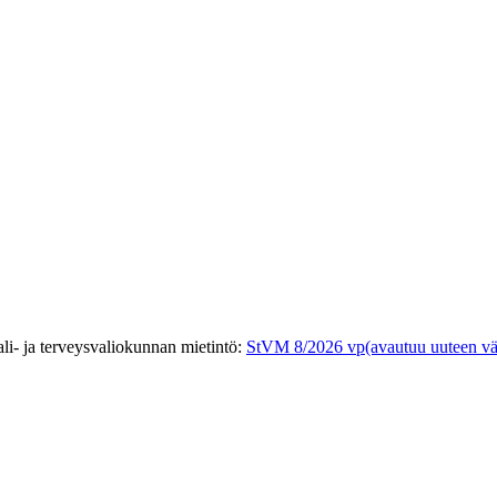
ali- ja terveysvaliokunnan mietintö
:
StVM 8/2026 vp
(avautuu uuteen vä