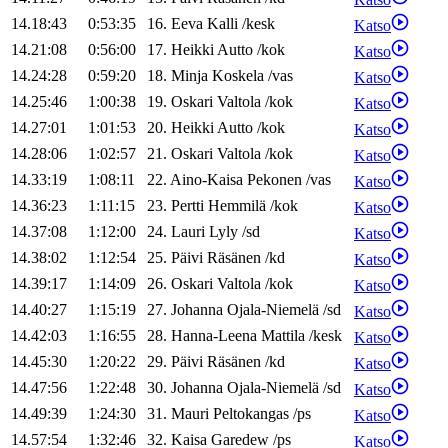
14.18:43
0:53:35
16
.
Eeva
Kalli
/
kesk
Katso
14.21:08
0:56:00
17
.
Heikki
Autto
/
kok
Katso
14.24:28
0:59:20
18
.
Minja
Koskela
/
vas
Katso
14.25:46
1:00:38
19
.
Oskari
Valtola
/
kok
Katso
14.27:01
1:01:53
20
.
Heikki
Autto
/
kok
Katso
14.28:06
1:02:57
21
.
Oskari
Valtola
/
kok
Katso
14.33:19
1:08:11
22
.
Aino-Kaisa
Pekonen
/
vas
Katso
14.36:23
1:11:15
23
.
Pertti
Hemmilä
/
kok
Katso
14.37:08
1:12:00
24
.
Lauri
Lyly
/
sd
Katso
14.38:02
1:12:54
25
.
Päivi
Räsänen
/
kd
Katso
14.39:17
1:14:09
26
.
Oskari
Valtola
/
kok
Katso
14.40:27
1:15:19
27
.
Johanna
Ojala-Niemelä
/
sd
Katso
14.42:03
1:16:55
28
.
Hanna-Leena
Mattila
/
kesk
Katso
14.45:30
1:20:22
29
.
Päivi
Räsänen
/
kd
Katso
14.47:56
1:22:48
30
.
Johanna
Ojala-Niemelä
/
sd
Katso
14.49:39
1:24:30
31
.
Mauri
Peltokangas
/
ps
Katso
14.57:54
1:32:46
32
.
Kaisa
Garedew
/
ps
Katso