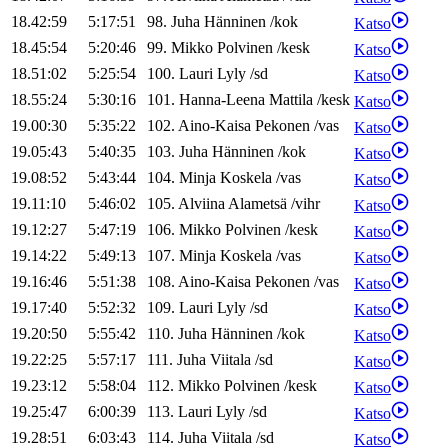
18.42:59
5:17:51
98
.
Juha
Hänninen
/
kok
Katso
18.45:54
5:20:46
99
.
Mikko
Polvinen
/
kesk
Katso
18.51:02
5:25:54
100
.
Lauri
Lyly
/
sd
Katso
18.55:24
5:30:16
101
.
Hanna-Leena
Mattila
/
kesk
Katso
19.00:30
5:35:22
102
.
Aino-Kaisa
Pekonen
/
vas
Katso
19.05:43
5:40:35
103
.
Juha
Hänninen
/
kok
Katso
19.08:52
5:43:44
104
.
Minja
Koskela
/
vas
Katso
19.11:10
5:46:02
105
.
Alviina
Alametsä
/
vihr
Katso
19.12:27
5:47:19
106
.
Mikko
Polvinen
/
kesk
Katso
19.14:22
5:49:13
107
.
Minja
Koskela
/
vas
Katso
19.16:46
5:51:38
108
.
Aino-Kaisa
Pekonen
/
vas
Katso
19.17:40
5:52:32
109
.
Lauri
Lyly
/
sd
Katso
19.20:50
5:55:42
110
.
Juha
Hänninen
/
kok
Katso
19.22:25
5:57:17
111
.
Juha
Viitala
/
sd
Katso
19.23:12
5:58:04
112
.
Mikko
Polvinen
/
kesk
Katso
19.25:47
6:00:39
113
.
Lauri
Lyly
/
sd
Katso
19.28:51
6:03:43
114
.
Juha
Viitala
/
sd
Katso