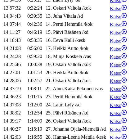
Katso
13.57:32
0:32:24
12
.
Oskari
Valtola
/
kok
Katso
14.04:43
0:39:35
13
.
Juha
Viitala
/
sd
Katso
14.07:44
0:42:36
14
.
Pertti
Hemmilä
/
kok
Katso
14.11:27
0:46:19
15
.
Päivi
Räsänen
/
kd
Katso
14.18:43
0:53:35
16
.
Eeva
Kalli
/
kesk
Katso
14.21:08
0:56:00
17
.
Heikki
Autto
/
kok
Katso
14.24:28
0:59:20
18
.
Minja
Koskela
/
vas
Katso
14.25:46
1:00:38
19
.
Oskari
Valtola
/
kok
Katso
14.27:01
1:01:53
20
.
Heikki
Autto
/
kok
Katso
14.28:06
1:02:57
21
.
Oskari
Valtola
/
kok
Katso
14.33:19
1:08:11
22
.
Aino-Kaisa
Pekonen
/
vas
Katso
14.36:23
1:11:15
23
.
Pertti
Hemmilä
/
kok
Katso
14.37:08
1:12:00
24
.
Lauri
Lyly
/
sd
Katso
14.38:02
1:12:54
25
.
Päivi
Räsänen
/
kd
Katso
14.39:17
1:14:09
26
.
Oskari
Valtola
/
kok
Katso
14.40:27
1:15:19
27
.
Johanna
Ojala-Niemelä
/
sd
Katso
14.42:03
1:16:55
28
.
Hanna-Leena
Mattila
/
kesk
Katso