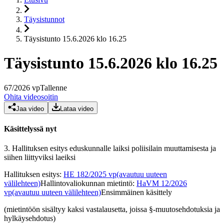
Täysistunnot
Täysistunto 15.6.2026 klo 16.25
Täysistunto 15.6.2026 klo 16.25
67
/
2026
vp
Tallenne
Ohita videosoitin
Jaa video
Lataa video
Käsittelyssä nyt
3.
Hallituksen esitys eduskunnalle laiksi poliisilain muuttamisesta ja
siihen liittyviksi laeiksi
Hallituksen esitys
:
HE 182/2025 vp
(avautuu uuteen
välilehteen)
Hallintovaliokunnan mietintö
:
HaVM 12/2026
vp
(avautuu uuteen välilehteen)
Ensimmäinen käsittely
(mietintöön sisältyy kaksi vastalausetta, joissa §-muutosehdotuksia ja
hylkäysehdotus)