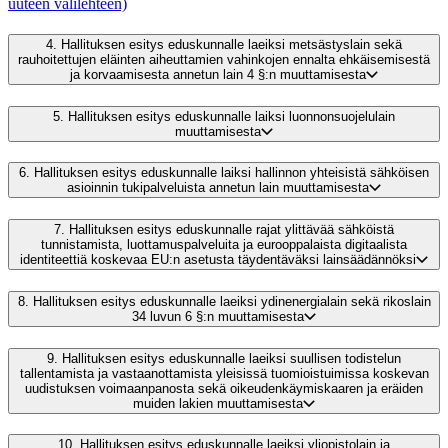
uuteen välilehteen)
4.
Hallituksen esitys eduskunnalle laeiksi metsästyslain sekä
rauhoitettujen eläinten aiheuttamien vahinkojen ennalta ehkäisemisestä
ja korvaamisesta annetun lain 4 §:n muuttamisesta
5.
Hallituksen esitys eduskunnalle laiksi luonnonsuojelulain
muuttamisesta
6.
Hallituksen esitys eduskunnalle laiksi hallinnon yhteisistä sähköisen
asioinnin tukipalveluista annetun lain muuttamisesta
7.
Hallituksen esitys eduskunnalle rajat ylittävää sähköistä
tunnistamista, luottamuspalveluita ja eurooppalaista digitaalista
identiteettiä koskevaa EU:n asetusta täydentäväksi lainsäädännöksi
8.
Hallituksen esitys eduskunnalle laeiksi ydinenergialain sekä rikoslain
34 luvun 6 §:n muuttamisesta
9.
Hallituksen esitys eduskunnalle laeiksi suullisen todistelun
tallentamista ja vastaanottamista yleisissä tuomioistuimissa koskevan
uudistuksen voimaanpanosta sekä oikeudenkäymiskaaren ja eräiden
muiden lakien muuttamisesta
10.
Hallituksen esitys eduskunnalle laeiksi yliopistolain ja