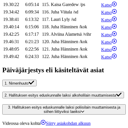
19.30:22
6:05:14
115
.
Kaisa
Garedew
/
ps
Katso
19.34:42
6:09:34
116
.
Juha
Viitala
/
sd
Katso
19.38:41
6:13:32
117
.
Lauri
Lyly
/
sd
Katso
19.40:14
6:15:06
118
.
Juha
Hänninen
/
kok
Katso
19.42:25
6:17:17
119
.
Alviina
Alametsä
/
vihr
Katso
19.46:31
6:21:23
120
.
Juha
Hänninen
/
kok
Katso
19.48:05
6:22:56
121
.
Juha
Hänninen
/
kok
Katso
19.49:42
6:24:33
122
.
Juha
Hänninen
/
kok
Katso
Päiväjärjestys eli käsiteltävät asiat
1.
Nimenhuuto
2.
Hallituksen esitys eduskunnalle laiksi alkoholilain muuttamisesta
3.
Hallituksen esitys eduskunnalle laiksi poliisilain muuttamisesta ja
siihen liittyviksi laeiksi
Videossa oleva kohta
Siirry asiakohdan alkuun