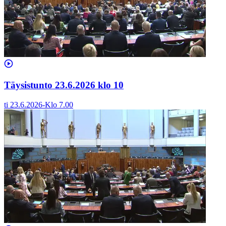
Täysistunto 23.6.2026 klo 10
ti 23.6.2026
-
Klo
7.00