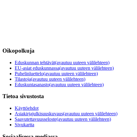
Oikopolkuja
Eduskunnan tehtävät
(avautuu uuteen välilehteen)
EU-asiat eduskunnassa
(avautuu uuteen välilehteen)
Puhelinluettelo
(avautuu uuteen välilehteen)
Tilastoja
(avautuu uuteen välilehteen)
Eduskuntasanasto
(avautuu uuteen välilehteen)
Tietoa sivustosta
Käyttöehdot
Asiakirjajulkisuuskuvaus
(avautuu uuteen välilehteen)
Saavutettavuusseloste
(avautuu uuteen välilehteen)
Sivukartta
Sosiaalisessa mediassa