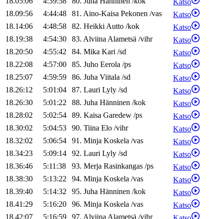
18.05:06
4:39:58
80
.
Juha
Hänninen
/
kok
Katso
18.09:56
4:44:48
81
.
Aino-Kaisa
Pekonen
/
vas
Katso
18.14:06
4:48:58
82
.
Heikki
Autto
/
kok
Katso
18.19:38
4:54:30
83
.
Alviina
Alametsä
/
vihr
Katso
18.20:50
4:55:42
84
.
Mika
Kari
/
sd
Katso
18.22:08
4:57:00
85
.
Juho
Eerola
/
ps
Katso
18.25:07
4:59:59
86
.
Juha
Viitala
/
sd
Katso
18.26:12
5:01:04
87
.
Lauri
Lyly
/
sd
Katso
18.26:30
5:01:22
88
.
Juha
Hänninen
/
kok
Katso
18.28:02
5:02:54
89
.
Kaisa
Garedew
/
ps
Katso
18.30:02
5:04:53
90
.
Tiina
Elo
/
vihr
Katso
18.32:02
5:06:54
91
.
Minja
Koskela
/
vas
Katso
18.34:23
5:09:14
92
.
Lauri
Lyly
/
sd
Katso
18.36:46
5:11:38
93
.
Merja
Rasinkangas
/
ps
Katso
18.38:30
5:13:22
94
.
Minja
Koskela
/
vas
Katso
18.39:40
5:14:32
95
.
Juha
Hänninen
/
kok
Katso
18.41:29
5:16:20
96
.
Minja
Koskela
/
vas
Katso
18.42:07
5:16:59
97
.
Alviina
Alametsä
/
vihr
Katso