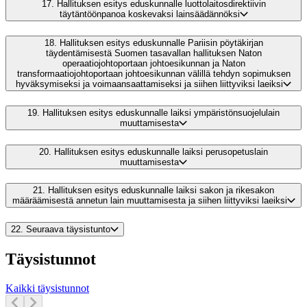
17.
Hallituksen esitys eduskunnalle luottolaitosdirektiivin
täytäntöönpanoa koskevaksi lainsäädännöksi
18.
Hallituksen esitys eduskunnalle Pariisin pöytäkirjan
täydentämisestä Suomen tasavallan hallituksen Naton
operaatiojohtoportaan johtoesikunnan ja Naton
transformaatiojohtoportaan johtoesikunnan välillä tehdyn sopimuksen
hyväksymiseksi ja voimaansaattamiseksi ja siihen liittyviksi laeiksi
19.
Hallituksen esitys eduskunnalle laiksi ympäristönsuojelulain
muuttamisesta
20.
Hallituksen esitys eduskunnalle laiksi perusopetuslain
muuttamisesta
21.
Hallituksen esitys eduskunnalle laiksi sakon ja rikesakon
määräämisestä annetun lain muuttamisesta ja siihen liittyviksi laeiksi
22.
Seuraava täysistunto
Täysistunnot
Kaikki täysistunnot