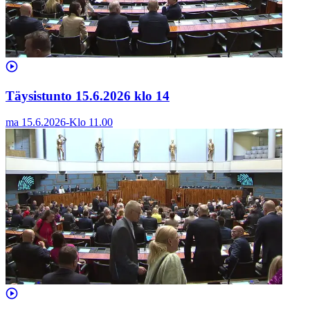
Täysistunto 15.6.2026 klo 14
ma 15.6.2026
-
Klo
11.00