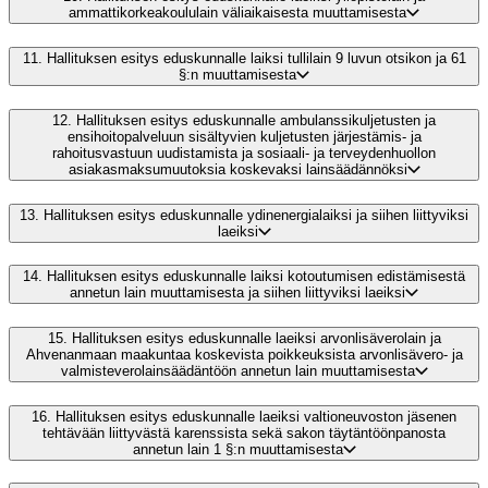
ammattikorkeakoululain väliaikaisesta muuttamisesta
11.
Hallituksen esitys eduskunnalle laiksi tullilain 9 luvun otsikon ja 61
§:n muuttamisesta
12.
Hallituksen esitys eduskunnalle ambulanssikuljetusten ja
ensihoitopalveluun sisältyvien kuljetusten järjestämis- ja
rahoitusvastuun uudistamista ja sosiaali- ja terveydenhuollon
asiakasmaksumuutoksia koskevaksi lainsäädännöksi
13.
Hallituksen esitys eduskunnalle ydinenergialaiksi ja siihen liittyviksi
laeiksi
14.
Hallituksen esitys eduskunnalle laiksi kotoutumisen edistämisestä
annetun lain muuttamisesta ja siihen liittyviksi laeiksi
15.
Hallituksen esitys eduskunnalle laeiksi arvonlisäverolain ja
Ahvenanmaan maakuntaa koskevista poikkeuksista arvonlisävero- ja
valmisteverolainsäädäntöön annetun lain muuttamisesta
16.
Hallituksen esitys eduskunnalle laeiksi valtioneuvoston jäsenen
tehtävään liittyvästä karenssista sekä sakon täytäntöönpanosta
annetun lain 1 §:n muuttamisesta