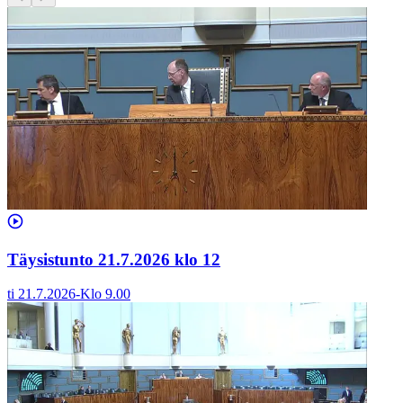
Täysistunto 21.7.2026 klo 12
ti 21.7.2026
-
Klo
9.00