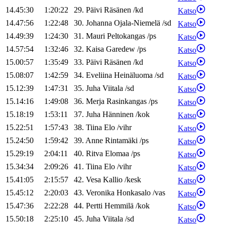
14.45:30
1:20:22
29
.
Päivi
Räsänen
/
kd
Katso
14.47:56
1:22:48
30
.
Johanna
Ojala-Niemelä
/
sd
Katso
14.49:39
1:24:30
31
.
Mauri
Peltokangas
/
ps
Katso
14.57:54
1:32:46
32
.
Kaisa
Garedew
/
ps
Katso
15.00:57
1:35:49
33
.
Päivi
Räsänen
/
kd
Katso
15.08:07
1:42:59
34
.
Eveliina
Heinäluoma
/
sd
Katso
15.12:39
1:47:31
35
.
Juha
Viitala
/
sd
Katso
15.14:16
1:49:08
36
.
Merja
Rasinkangas
/
ps
Katso
15.18:19
1:53:11
37
.
Juha
Hänninen
/
kok
Katso
15.22:51
1:57:43
38
.
Tiina
Elo
/
vihr
Katso
15.24:50
1:59:42
39
.
Anne
Rintamäki
/
ps
Katso
15.29:19
2:04:11
40
.
Ritva
Elomaa
/
ps
Katso
15.34:34
2:09:26
41
.
Tiina
Elo
/
vihr
Katso
15.41:05
2:15:57
42
.
Vesa
Kallio
/
kesk
Katso
15.45:12
2:20:03
43
.
Veronika
Honkasalo
/
vas
Katso
15.47:36
2:22:28
44
.
Pertti
Hemmilä
/
kok
Katso
15.50:18
2:25:10
45
.
Juha
Viitala
/
sd
Katso