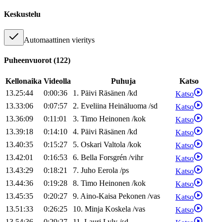
Keskustelu
Automaattinen vieritys
Puheenvuorot
(
122
)
Kellonaika
Videolla
Puhuja
Katso
13.25:44
0:00:36
1
.
Päivi
Räsänen
/
kd
Katso
13.33:06
0:07:57
2
.
Eveliina
Heinäluoma
/
sd
Katso
13.36:09
0:11:01
3
.
Timo
Heinonen
/
kok
Katso
13.39:18
0:14:10
4
.
Päivi
Räsänen
/
kd
Katso
13.40:35
0:15:27
5
.
Oskari
Valtola
/
kok
Katso
13.42:01
0:16:53
6
.
Bella
Forsgrén
/
vihr
Katso
13.43:29
0:18:21
7
.
Juho
Eerola
/
ps
Katso
13.44:36
0:19:28
8
.
Timo
Heinonen
/
kok
Katso
13.45:35
0:20:27
9
.
Aino-Kaisa
Pekonen
/
vas
Katso
13.51:33
0:26:25
10
.
Minja
Koskela
/
vas
Katso
13.54:36
0:29:27
11
.
Lauri
Lyly
/
sd