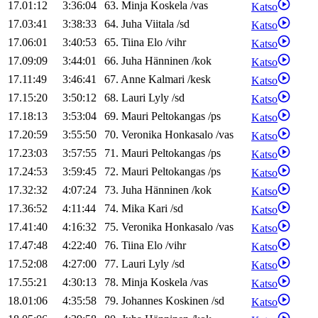
17.01:12
3:36:04
63
.
Minja
Koskela
/
vas
Katso
17.03:41
3:38:33
64
.
Juha
Viitala
/
sd
Katso
17.06:01
3:40:53
65
.
Tiina
Elo
/
vihr
Katso
17.09:09
3:44:01
66
.
Juha
Hänninen
/
kok
Katso
17.11:49
3:46:41
67
.
Anne
Kalmari
/
kesk
Katso
17.15:20
3:50:12
68
.
Lauri
Lyly
/
sd
Katso
17.18:13
3:53:04
69
.
Mauri
Peltokangas
/
ps
Katso
17.20:59
3:55:50
70
.
Veronika
Honkasalo
/
vas
Katso
17.23:03
3:57:55
71
.
Mauri
Peltokangas
/
ps
Katso
17.24:53
3:59:45
72
.
Mauri
Peltokangas
/
ps
Katso
17.32:32
4:07:24
73
.
Juha
Hänninen
/
kok
Katso
17.36:52
4:11:44
74
.
Mika
Kari
/
sd
Katso
17.41:40
4:16:32
75
.
Veronika
Honkasalo
/
vas
Katso
17.47:48
4:22:40
76
.
Tiina
Elo
/
vihr
Katso
17.52:08
4:27:00
77
.
Lauri
Lyly
/
sd
Katso
17.55:21
4:30:13
78
.
Minja
Koskela
/
vas
Katso
18.01:06
4:35:58
79
.
Johannes
Koskinen
/
sd
Katso