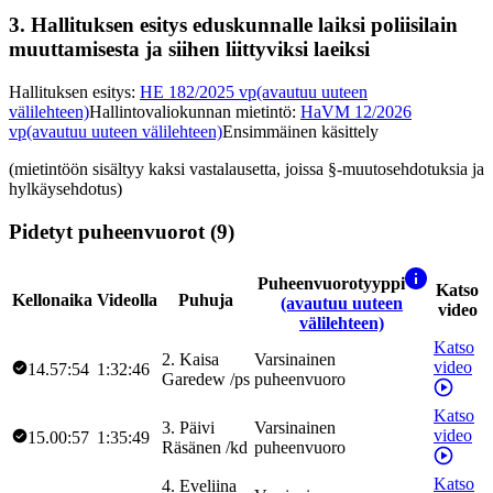
3.
Hallituksen esitys eduskunnalle laiksi poliisilain
muuttamisesta ja siihen liittyviksi laeiksi
Hallituksen esitys
:
HE 182/2025 vp
(avautuu uuteen
välilehteen)
Hallintovaliokunnan mietintö
:
HaVM 12/2026
vp
(avautuu uuteen välilehteen)
Ensimmäinen käsittely
(mietintöön sisältyy kaksi vastalausetta, joissa §-muutosehdotuksia ja
hylkäysehdotus)
Pidetyt puheenvuorot (9)
Puheenvuorotyyppi
Katso
Kellonaika
Videolla
Puhuja
(avautuu uuteen
video
välilehteen)
Katso
2
.
Kaisa
Varsinainen
video
14.57:54
1:32:46
Garedew
/
ps
puheenvuoro
Katso
3
.
Päivi
Varsinainen
video
15.00:57
1:35:49
Räsänen
/
kd
puheenvuoro
Katso
4
.
Eveliina