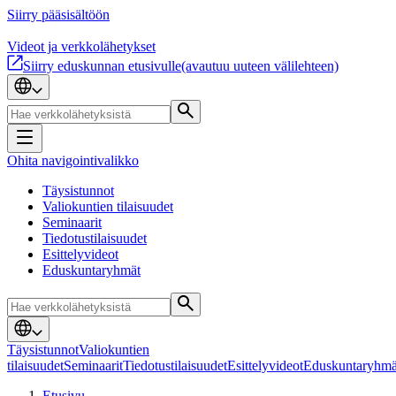
Siirry pääsisältöön
Videot ja verkkolähetykset
Siirry eduskunnan etusivulle
(avautuu uuteen välilehteen)
Ohita navigointivalikko
Täysistunnot
Valiokuntien tilaisuudet
Seminaarit
Tiedotustilaisuudet
Esittelyvideot
Eduskuntaryhmät
Täysistunnot
Valiokuntien
tilaisuudet
Seminaarit
Tiedotustilaisuudet
Esittelyvideot
Eduskuntaryhmä
Etusivu