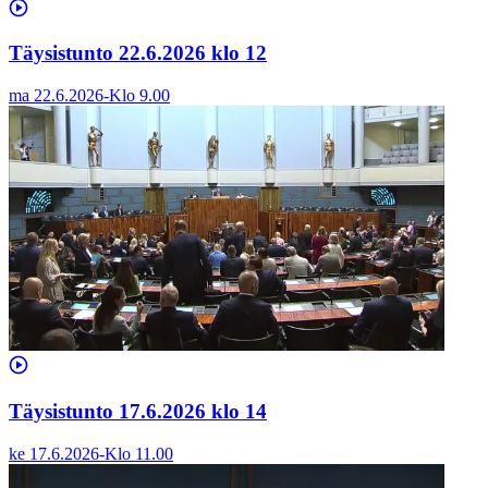
Täysistunto 22.6.2026 klo 12
ma 22.6.2026
-
Klo
9.00
Täysistunto 17.6.2026 klo 14
ke 17.6.2026
-
Klo
11.00