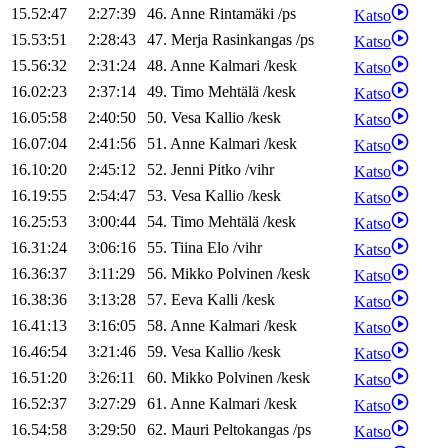
15.52:47
2:27:39
46
.
Anne
Rintamäki
/
ps
Katso
15.53:51
2:28:43
47
.
Merja
Rasinkangas
/
ps
Katso
15.56:32
2:31:24
48
.
Anne
Kalmari
/
kesk
Katso
16.02:23
2:37:14
49
.
Timo
Mehtälä
/
kesk
Katso
16.05:58
2:40:50
50
.
Vesa
Kallio
/
kesk
Katso
16.07:04
2:41:56
51
.
Anne
Kalmari
/
kesk
Katso
16.10:20
2:45:12
52
.
Jenni
Pitko
/
vihr
Katso
16.19:55
2:54:47
53
.
Vesa
Kallio
/
kesk
Katso
16.25:53
3:00:44
54
.
Timo
Mehtälä
/
kesk
Katso
16.31:24
3:06:16
55
.
Tiina
Elo
/
vihr
Katso
16.36:37
3:11:29
56
.
Mikko
Polvinen
/
kesk
Katso
16.38:36
3:13:28
57
.
Eeva
Kalli
/
kesk
Katso
16.41:13
3:16:05
58
.
Anne
Kalmari
/
kesk
Katso
16.46:54
3:21:46
59
.
Vesa
Kallio
/
kesk
Katso
16.51:20
3:26:11
60
.
Mikko
Polvinen
/
kesk
Katso
16.52:37
3:27:29
61
.
Anne
Kalmari
/
kesk
Katso
16.54:58
3:29:50
62
.
Mauri
Peltokangas
/
ps
Katso