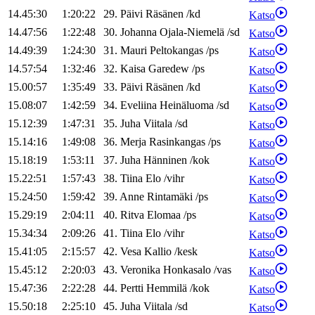
14.45:30
1:20:22
29
.
Päivi
Räsänen
/
kd
Katso
14.47:56
1:22:48
30
.
Johanna
Ojala-Niemelä
/
sd
Katso
14.49:39
1:24:30
31
.
Mauri
Peltokangas
/
ps
Katso
14.57:54
1:32:46
32
.
Kaisa
Garedew
/
ps
Katso
15.00:57
1:35:49
33
.
Päivi
Räsänen
/
kd
Katso
15.08:07
1:42:59
34
.
Eveliina
Heinäluoma
/
sd
Katso
15.12:39
1:47:31
35
.
Juha
Viitala
/
sd
Katso
15.14:16
1:49:08
36
.
Merja
Rasinkangas
/
ps
Katso
15.18:19
1:53:11
37
.
Juha
Hänninen
/
kok
Katso
15.22:51
1:57:43
38
.
Tiina
Elo
/
vihr
Katso
15.24:50
1:59:42
39
.
Anne
Rintamäki
/
ps
Katso
15.29:19
2:04:11
40
.
Ritva
Elomaa
/
ps
Katso
15.34:34
2:09:26
41
.
Tiina
Elo
/
vihr
Katso
15.41:05
2:15:57
42
.
Vesa
Kallio
/
kesk
Katso
15.45:12
2:20:03
43
.
Veronika
Honkasalo
/
vas
Katso
15.47:36
2:22:28
44
.
Pertti
Hemmilä
/
kok
Katso
15.50:18
2:25:10
45
.
Juha
Viitala
/
sd
Katso