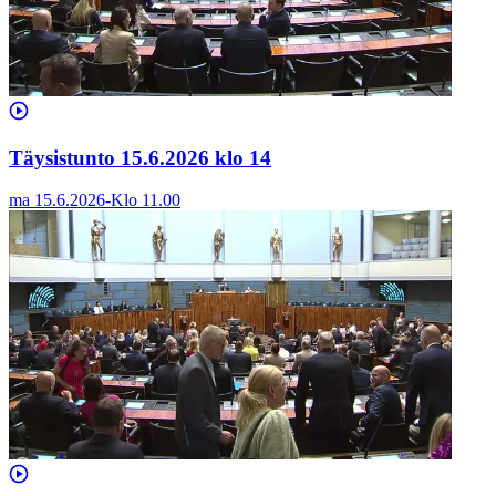
Täysistunto 15.6.2026 klo 14
ma 15.6.2026
-
Klo
11.00