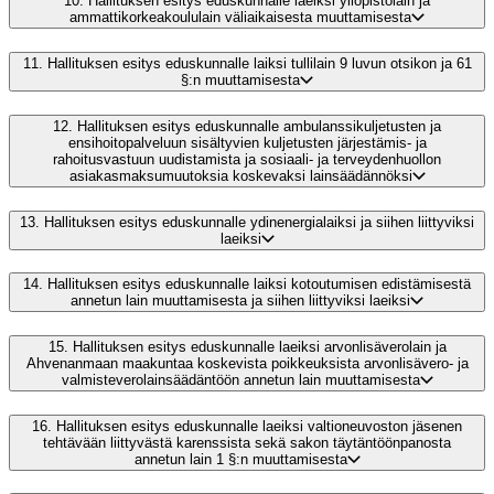
10.
Hallituksen esitys eduskunnalle laeiksi yliopistolain ja
ammattikorkeakoululain väliaikaisesta muuttamisesta
11.
Hallituksen esitys eduskunnalle laiksi tullilain 9 luvun otsikon ja 61
§:n muuttamisesta
12.
Hallituksen esitys eduskunnalle ambulanssikuljetusten ja
ensihoitopalveluun sisältyvien kuljetusten järjestämis- ja
rahoitusvastuun uudistamista ja sosiaali- ja terveydenhuollon
asiakasmaksumuutoksia koskevaksi lainsäädännöksi
13.
Hallituksen esitys eduskunnalle ydinenergialaiksi ja siihen liittyviksi
laeiksi
14.
Hallituksen esitys eduskunnalle laiksi kotoutumisen edistämisestä
annetun lain muuttamisesta ja siihen liittyviksi laeiksi
15.
Hallituksen esitys eduskunnalle laeiksi arvonlisäverolain ja
Ahvenanmaan maakuntaa koskevista poikkeuksista arvonlisävero- ja
valmisteverolainsäädäntöön annetun lain muuttamisesta
16.
Hallituksen esitys eduskunnalle laeiksi valtioneuvoston jäsenen
tehtävään liittyvästä karenssista sekä sakon täytäntöönpanosta
annetun lain 1 §:n muuttamisesta