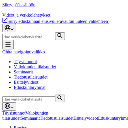
Siirry pääsisältöön
Videot ja verkkolähetykset
Siirry eduskunnan etusivulle
(avautuu uuteen välilehteen)
Ohita navigointivalikko
Täysistunnot
Valiokuntien tilaisuudet
Seminaarit
Tiedotustilaisuudet
Esittelyvideot
Eduskuntaryhmät
Täysistunnot
Valiokuntien
tilaisuudet
Seminaarit
Tiedotustilaisuudet
Esittelyvideot
Eduskuntaryhmä
Etusivu