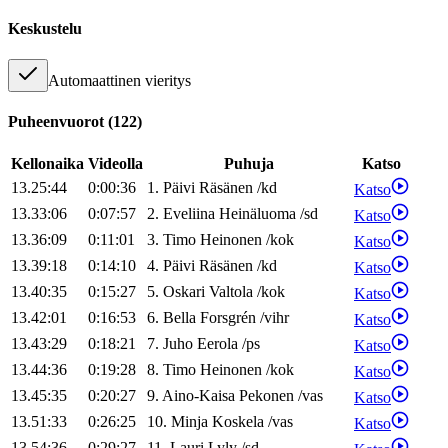
Keskustelu
Automaattinen vieritys
Puheenvuorot
(
122
)
Kellonaika
Videolla
Puhuja
Katso
13.25:44
0:00:36
1
.
Päivi
Räsänen
/
kd
Katso
13.33:06
0:07:57
2
.
Eveliina
Heinäluoma
/
sd
Katso
13.36:09
0:11:01
3
.
Timo
Heinonen
/
kok
Katso
13.39:18
0:14:10
4
.
Päivi
Räsänen
/
kd
Katso
13.40:35
0:15:27
5
.
Oskari
Valtola
/
kok
Katso
13.42:01
0:16:53
6
.
Bella
Forsgrén
/
vihr
Katso
13.43:29
0:18:21
7
.
Juho
Eerola
/
ps
Katso
13.44:36
0:19:28
8
.
Timo
Heinonen
/
kok
Katso
13.45:35
0:20:27
9
.
Aino-Kaisa
Pekonen
/
vas
Katso
13.51:33
0:26:25
10
.
Minja
Koskela
/
vas
Katso
13.54:36
0:29:27
11
.
Lauri
Lyly
/
sd