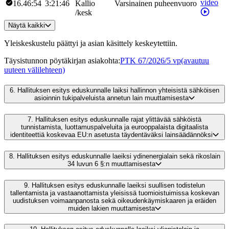
video
16.46:54
3:21:46
Kallio
Varsinainen puheenvuoro
/
kesk
Näytä kaikki
Yleiskeskustelu päättyi ja asian käsittely keskeytettiin.
Täysistunnon pöytäkirjan asiakohta
:
PTK 67/2026/5 vp
(avautuu
uuteen välilehteen)
6.
Hallituksen esitys eduskunnalle laiksi hallinnon yhteisistä sähköisen
asioinnin tukipalveluista annetun lain muuttamisesta
7.
Hallituksen esitys eduskunnalle rajat ylittävää sähköistä
tunnistamista, luottamuspalveluita ja eurooppalaista digitaalista
identiteettiä koskevaa EU:n asetusta täydentäväksi lainsäädännöksi
8.
Hallituksen esitys eduskunnalle laeiksi ydinenergialain sekä rikoslain
34 luvun 6 §:n muuttamisesta
9.
Hallituksen esitys eduskunnalle laeiksi suullisen todistelun
tallentamista ja vastaanottamista yleisissä tuomioistuimissa koskevan
uudistuksen voimaanpanosta sekä oikeudenkäymiskaaren ja eräiden
muiden lakien muuttamisesta