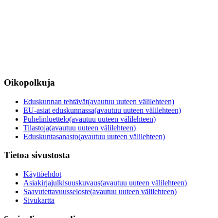
Oikopolkuja
Eduskunnan tehtävät
(avautuu uuteen välilehteen)
EU-asiat eduskunnassa
(avautuu uuteen välilehteen)
Puhelinluettelo
(avautuu uuteen välilehteen)
Tilastoja
(avautuu uuteen välilehteen)
Eduskuntasanasto
(avautuu uuteen välilehteen)
Tietoa sivustosta
Käyttöehdot
Asiakirjajulkisuuskuvaus
(avautuu uuteen välilehteen)
Saavutettavuusseloste
(avautuu uuteen välilehteen)
Sivukartta