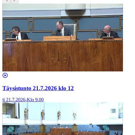
Täysistunto 21.7.2026 klo 12
ti 21.7.2026
-
Klo
9.00