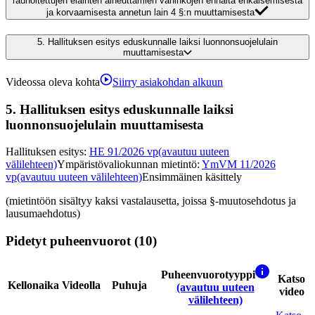
rauhoitettujen eläinten aiheuttamien vahinkojen ennalta ehkäisemisestä
ja korvaamisesta annetun lain 4 §:n muuttamisesta
5.
Hallituksen esitys eduskunnalle laiksi luonnonsuojelulain
muuttamisesta
Videossa oleva kohta
Siirry asiakohdan alkuun
5.
Hallituksen esitys eduskunnalle laiksi
luonnonsuojelulain muuttamisesta
Hallituksen esitys
:
HE 91/2026 vp
(avautuu uuteen
välilehteen)
Ympäristövaliokunnan mietintö
:
YmVM 11/2026
vp
(avautuu uuteen välilehteen)
Ensimmäinen käsittely
(mietintöön sisältyy kaksi vastalausetta, joissa §-muutosehdotus ja
lausumaehdotus)
Pidetyt puheenvuorot (10)
Puheenvuorotyyppi
Katso
Kellonaika
Videolla
Puhuja
(avautuu uuteen
video
välilehteen)