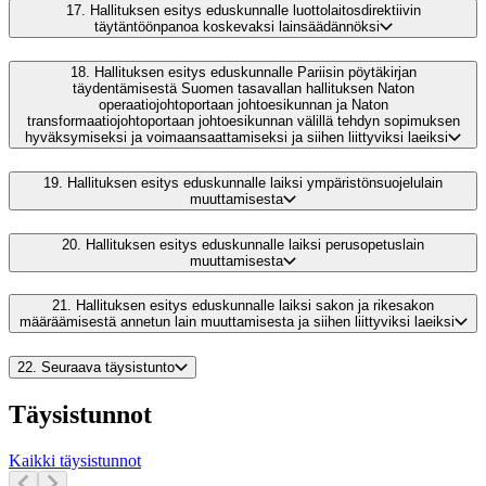
17.
Hallituksen esitys eduskunnalle luottolaitosdirektiivin
täytäntöönpanoa koskevaksi lainsäädännöksi
18.
Hallituksen esitys eduskunnalle Pariisin pöytäkirjan
täydentämisestä Suomen tasavallan hallituksen Naton
operaatiojohtoportaan johtoesikunnan ja Naton
transformaatiojohtoportaan johtoesikunnan välillä tehdyn sopimuksen
hyväksymiseksi ja voimaansaattamiseksi ja siihen liittyviksi laeiksi
19.
Hallituksen esitys eduskunnalle laiksi ympäristönsuojelulain
muuttamisesta
20.
Hallituksen esitys eduskunnalle laiksi perusopetuslain
muuttamisesta
21.
Hallituksen esitys eduskunnalle laiksi sakon ja rikesakon
määräämisestä annetun lain muuttamisesta ja siihen liittyviksi laeiksi
22.
Seuraava täysistunto
Täysistunnot
Kaikki täysistunnot