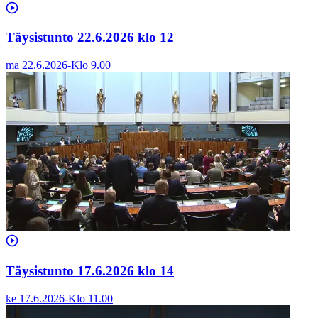
Täysistunto 22.6.2026 klo 12
ma 22.6.2026
-
Klo
9.00
Täysistunto 17.6.2026 klo 14
ke 17.6.2026
-
Klo
11.00