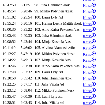
18.42:59
5:17:51
98
.
Juha
Hänninen
/
kok
Katso
18.45:54
5:20:46
99
.
Mikko
Polvinen
/
kesk
Katso
18.51:02
5:25:54
100
.
Lauri
Lyly
/
sd
Katso
18.55:24
5:30:16
101
.
Hanna-Leena
Mattila
/
kesk
Katso
19.00:30
5:35:22
102
.
Aino-Kaisa
Pekonen
/
vas
Katso
19.05:43
5:40:35
103
.
Juha
Hänninen
/
kok
Katso
19.08:52
5:43:44
104
.
Minja
Koskela
/
vas
Katso
19.11:10
5:46:02
105
.
Alviina
Alametsä
/
vihr
Katso
19.12:27
5:47:19
106
.
Mikko
Polvinen
/
kesk
Katso
19.14:22
5:49:13
107
.
Minja
Koskela
/
vas
Katso
19.16:46
5:51:38
108
.
Aino-Kaisa
Pekonen
/
vas
Katso
19.17:40
5:52:32
109
.
Lauri
Lyly
/
sd
Katso
19.20:50
5:55:42
110
.
Juha
Hänninen
/
kok
Katso
19.22:25
5:57:17
111
.
Juha
Viitala
/
sd
Katso
19.23:12
5:58:04
112
.
Mikko
Polvinen
/
kesk
Katso
19.25:47
6:00:39
113
.
Lauri
Lyly
/
sd
Katso
19.28:51
6:03:43
114
.
Juha
Viitala
/
sd
Katso