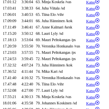
17.01:12
3:36:04
63
.
Minja
Koskela
/
vas
Katso
17.03:41
3:38:33
64
.
Juha
Viitala
/
sd
Katso
17.06:01
3:40:53
65
.
Tiina
Elo
/
vihr
Katso
17.09:09
3:44:01
66
.
Juha
Hänninen
/
kok
Katso
17.11:49
3:46:41
67
.
Anne
Kalmari
/
kesk
Katso
17.15:20
3:50:12
68
.
Lauri
Lyly
/
sd
Katso
17.18:13
3:53:04
69
.
Mauri
Peltokangas
/
ps
Katso
17.20:59
3:55:50
70
.
Veronika
Honkasalo
/
vas
Katso
17.23:03
3:57:55
71
.
Mauri
Peltokangas
/
ps
Katso
17.24:53
3:59:45
72
.
Mauri
Peltokangas
/
ps
Katso
17.32:32
4:07:24
73
.
Juha
Hänninen
/
kok
Katso
17.36:52
4:11:44
74
.
Mika
Kari
/
sd
Katso
17.41:40
4:16:32
75
.
Veronika
Honkasalo
/
vas
Katso
17.47:48
4:22:40
76
.
Tiina
Elo
/
vihr
Katso
17.52:08
4:27:00
77
.
Lauri
Lyly
/
sd
Katso
17.55:21
4:30:13
78
.
Minja
Koskela
/
vas
Katso
18.01:06
4:35:58
79
.
Johannes
Koskinen
/
sd
Katso