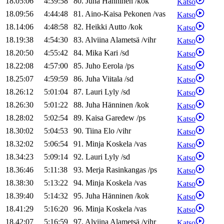
18.05:06
4:39:58
80
.
Juha
Hänninen
/
kok
Katso
18.09:56
4:44:48
81
.
Aino-Kaisa
Pekonen
/
vas
Katso
18.14:06
4:48:58
82
.
Heikki
Autto
/
kok
Katso
18.19:38
4:54:30
83
.
Alviina
Alametsä
/
vihr
Katso
18.20:50
4:55:42
84
.
Mika
Kari
/
sd
Katso
18.22:08
4:57:00
85
.
Juho
Eerola
/
ps
Katso
18.25:07
4:59:59
86
.
Juha
Viitala
/
sd
Katso
18.26:12
5:01:04
87
.
Lauri
Lyly
/
sd
Katso
18.26:30
5:01:22
88
.
Juha
Hänninen
/
kok
Katso
18.28:02
5:02:54
89
.
Kaisa
Garedew
/
ps
Katso
18.30:02
5:04:53
90
.
Tiina
Elo
/
vihr
Katso
18.32:02
5:06:54
91
.
Minja
Koskela
/
vas
Katso
18.34:23
5:09:14
92
.
Lauri
Lyly
/
sd
Katso
18.36:46
5:11:38
93
.
Merja
Rasinkangas
/
ps
Katso
18.38:30
5:13:22
94
.
Minja
Koskela
/
vas
Katso
18.39:40
5:14:32
95
.
Juha
Hänninen
/
kok
Katso
18.41:29
5:16:20
96
.
Minja
Koskela
/
vas
Katso
18.42:07
5:16:59
97
.
Alviina
Alametsä
/
vihr
Katso