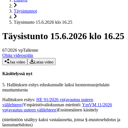
Täysistunnot
Täysistunto 15.6.2026 klo 16.25
Täysistunto 15.6.2026 klo 16.25
67
/
2026
vp
Tallenne
Ohita videosoitin
Jaa video
Lataa video
Käsittelyssä nyt
5.
Hallituksen esitys eduskunnalle laiksi luonnonsuojelulain
muuttamisesta
Hallituksen esitys
:
HE 91/2026 vp
(avautuu uuteen
välilehteen)
Ympäristövaliokunnan mietintö
:
YmVM 11/2026
vp
(avautuu uuteen välilehteen)
Ensimmäinen käsittely
(mietintöön sisältyy kaksi vastalausetta, joissa §-muutosehdotus ja
lausumaehdotus)