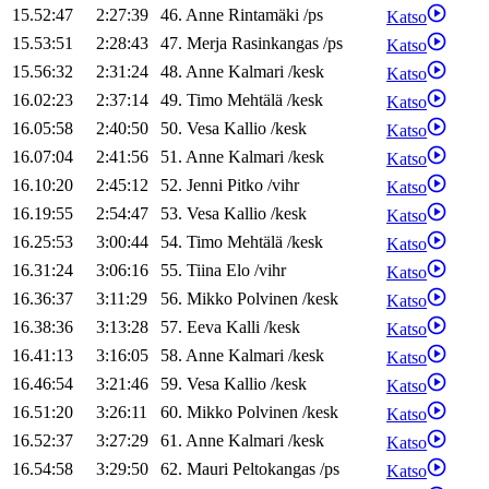
15.52:47
2:27:39
46
.
Anne
Rintamäki
/
ps
Katso
15.53:51
2:28:43
47
.
Merja
Rasinkangas
/
ps
Katso
15.56:32
2:31:24
48
.
Anne
Kalmari
/
kesk
Katso
16.02:23
2:37:14
49
.
Timo
Mehtälä
/
kesk
Katso
16.05:58
2:40:50
50
.
Vesa
Kallio
/
kesk
Katso
16.07:04
2:41:56
51
.
Anne
Kalmari
/
kesk
Katso
16.10:20
2:45:12
52
.
Jenni
Pitko
/
vihr
Katso
16.19:55
2:54:47
53
.
Vesa
Kallio
/
kesk
Katso
16.25:53
3:00:44
54
.
Timo
Mehtälä
/
kesk
Katso
16.31:24
3:06:16
55
.
Tiina
Elo
/
vihr
Katso
16.36:37
3:11:29
56
.
Mikko
Polvinen
/
kesk
Katso
16.38:36
3:13:28
57
.
Eeva
Kalli
/
kesk
Katso
16.41:13
3:16:05
58
.
Anne
Kalmari
/
kesk
Katso
16.46:54
3:21:46
59
.
Vesa
Kallio
/
kesk
Katso
16.51:20
3:26:11
60
.
Mikko
Polvinen
/
kesk
Katso
16.52:37
3:27:29
61
.
Anne
Kalmari
/
kesk
Katso
16.54:58
3:29:50
62
.
Mauri
Peltokangas
/
ps
Katso