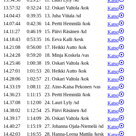
Katso
13.57:32
0:32:24
12
.
Oskari
Valtola
/
kok
Katso
14.04:43
0:39:35
13
.
Juha
Viitala
/
sd
Katso
14.07:44
0:42:36
14
.
Pertti
Hemmilä
/
kok
Katso
14.11:27
0:46:19
15
.
Päivi
Räsänen
/
kd
Katso
14.18:43
0:53:35
16
.
Eeva
Kalli
/
kesk
Katso
14.21:08
0:56:00
17
.
Heikki
Autto
/
kok
Katso
14.24:28
0:59:20
18
.
Minja
Koskela
/
vas
Katso
14.25:46
1:00:38
19
.
Oskari
Valtola
/
kok
Katso
14.27:01
1:01:53
20
.
Heikki
Autto
/
kok
Katso
14.28:06
1:02:57
21
.
Oskari
Valtola
/
kok
Katso
14.33:19
1:08:11
22
.
Aino-Kaisa
Pekonen
/
vas
Katso
14.36:23
1:11:15
23
.
Pertti
Hemmilä
/
kok
Katso
14.37:08
1:12:00
24
.
Lauri
Lyly
/
sd
Katso
14.38:02
1:12:54
25
.
Päivi
Räsänen
/
kd
Katso
14.39:17
1:14:09
26
.
Oskari
Valtola
/
kok
Katso
14.40:27
1:15:19
27
.
Johanna
Ojala-Niemelä
/
sd
Katso
14.42:03
1:16:55
28
.
Hanna-Leena
Mattila
/
kesk
Katso