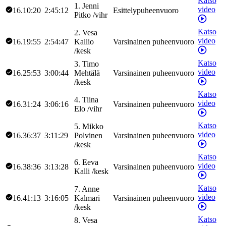
Katso
1
.
Jenni
video
16.10:20
2:45:12
Esittelypuheenvuoro
Pitko
/
vihr
Katso
2
.
Vesa
video
16.19:55
2:54:47
Kallio
Varsinainen puheenvuoro
/
kesk
Katso
3
.
Timo
video
16.25:53
3:00:44
Mehtälä
Varsinainen puheenvuoro
/
kesk
Katso
4
.
Tiina
video
16.31:24
3:06:16
Varsinainen puheenvuoro
Elo
/
vihr
Katso
5
.
Mikko
video
16.36:37
3:11:29
Polvinen
Varsinainen puheenvuoro
/
kesk
Katso
6
.
Eeva
video
16.38:36
3:13:28
Varsinainen puheenvuoro
Kalli
/
kesk
Katso
7
.
Anne
video
16.41:13
3:16:05
Kalmari
Varsinainen puheenvuoro
/
kesk
Katso
8
.
Vesa