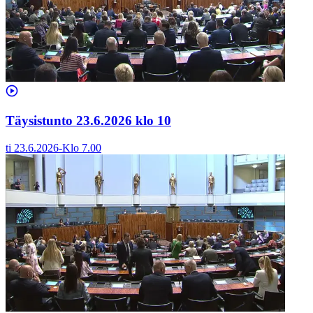
Täysistunto 23.6.2026 klo 10
ti 23.6.2026
-
Klo
7.00