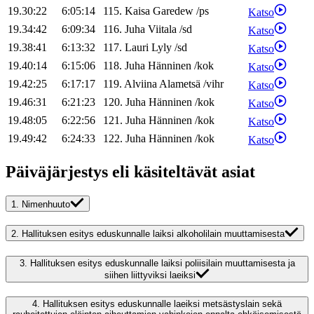
19.30:22
6:05:14
115
.
Kaisa
Garedew
/
ps
Katso
19.34:42
6:09:34
116
.
Juha
Viitala
/
sd
Katso
19.38:41
6:13:32
117
.
Lauri
Lyly
/
sd
Katso
19.40:14
6:15:06
118
.
Juha
Hänninen
/
kok
Katso
19.42:25
6:17:17
119
.
Alviina
Alametsä
/
vihr
Katso
19.46:31
6:21:23
120
.
Juha
Hänninen
/
kok
Katso
19.48:05
6:22:56
121
.
Juha
Hänninen
/
kok
Katso
19.49:42
6:24:33
122
.
Juha
Hänninen
/
kok
Katso
Päiväjärjestys eli käsiteltävät asiat
1.
Nimenhuuto
2.
Hallituksen esitys eduskunnalle laiksi alkoholilain muuttamisesta
3.
Hallituksen esitys eduskunnalle laiksi poliisilain muuttamisesta ja
siihen liittyviksi laeiksi
4.
Hallituksen esitys eduskunnalle laeiksi metsästyslain sekä