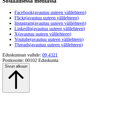
Sosiaalisessa mediassa
Facebook
(avautuu uuteen välilehteen)
Flickr
(avautuu uuteen välilehteen)
Instagram
(avautuu uuteen välilehteen)
LinkedIn
(avautuu uuteen välilehteen)
X
(avautuu uuteen välilehteen)
Youtube
(avautuu uuteen välilehteen)
Threads
(avautuu uuteen välilehteen)
Eduskunnan vaihde:
09 4321
Postiosoite:
00102 Eduskunta
Sivun alkuun