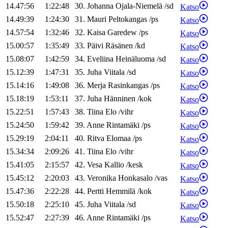
14.47:56
1:22:48
30
.
Johanna
Ojala-Niemelä
/
sd
Katso
14.49:39
1:24:30
31
.
Mauri
Peltokangas
/
ps
Katso
14.57:54
1:32:46
32
.
Kaisa
Garedew
/
ps
Katso
15.00:57
1:35:49
33
.
Päivi
Räsänen
/
kd
Katso
15.08:07
1:42:59
34
.
Eveliina
Heinäluoma
/
sd
Katso
15.12:39
1:47:31
35
.
Juha
Viitala
/
sd
Katso
15.14:16
1:49:08
36
.
Merja
Rasinkangas
/
ps
Katso
15.18:19
1:53:11
37
.
Juha
Hänninen
/
kok
Katso
15.22:51
1:57:43
38
.
Tiina
Elo
/
vihr
Katso
15.24:50
1:59:42
39
.
Anne
Rintamäki
/
ps
Katso
15.29:19
2:04:11
40
.
Ritva
Elomaa
/
ps
Katso
15.34:34
2:09:26
41
.
Tiina
Elo
/
vihr
Katso
15.41:05
2:15:57
42
.
Vesa
Kallio
/
kesk
Katso
15.45:12
2:20:03
43
.
Veronika
Honkasalo
/
vas
Katso
15.47:36
2:22:28
44
.
Pertti
Hemmilä
/
kok
Katso
15.50:18
2:25:10
45
.
Juha
Viitala
/
sd
Katso
15.52:47
2:27:39
46
.
Anne
Rintamäki
/
ps
Katso