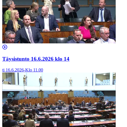
Täysistunto 16.6.2026 klo 14
ti 16.6.2026
-
Klo
11.00