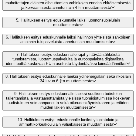
rauhoitettujen eläinten aiheuttamien vahinkojen ennalta ehkäisemisestä
ja korvaamisesta annetun lain 4 §:n muuttamisesta
5.
Hallituksen esitys eduskunnalle laiksi luonnonsuojelulain
muuttamisesta
6.
Hallituksen esitys eduskunnalle laiksi hallinnon yhteisistä sähköisen
asioinnin tukipalveluista annetun lain muuttamisesta
7.
Hallituksen esitys eduskunnalle rajat ylittävää sähköistä
tunnistamista, luottamuspalveluita ja eurooppalaista digitaalista
identiteettiä koskevaa EU:n asetusta täydentäväksi lainsäädännöksi
8.
Hallituksen esitys eduskunnalle laeiksi ydinenergialain sekä rikoslain
34 luvun 6 §:n muuttamisesta
9.
Hallituksen esitys eduskunnalle laeiksi suullisen todistelun
tallentamista ja vastaanottamista yleisissä tuomioistuimissa koskevan
uudistuksen voimaanpanosta sekä oikeudenkäymiskaaren ja eräiden
muiden lakien muuttamisesta
10.
Hallituksen esitys eduskunnalle laeiksi yliopistolain ja
ammattikorkeakoululain väliaikaisesta muuttamisesta