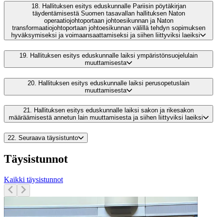
18.
Hallituksen esitys eduskunnalle Pariisin pöytäkirjan
täydentämisestä Suomen tasavallan hallituksen Naton
operaatiojohtoportaan johtoesikunnan ja Naton
transformaatiojohtoportaan johtoesikunnan välillä tehdyn sopimuksen
hyväksymiseksi ja voimaansaattamiseksi ja siihen liittyviksi laeiksi
19.
Hallituksen esitys eduskunnalle laiksi ympäristönsuojelulain
muuttamisesta
20.
Hallituksen esitys eduskunnalle laiksi perusopetuslain
muuttamisesta
21.
Hallituksen esitys eduskunnalle laiksi sakon ja rikesakon
määräämisestä annetun lain muuttamisesta ja siihen liittyviksi laeiksi
22.
Seuraava täysistunto
Täysistunnot
Kaikki täysistunnot