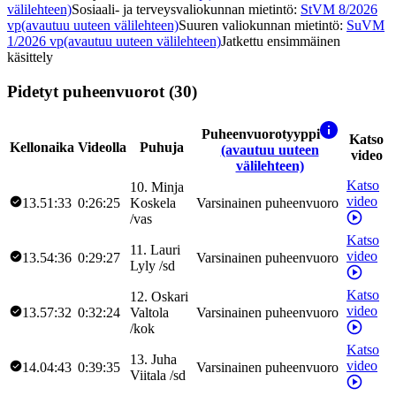
välilehteen)
Sosiaali- ja terveysvaliokunnan mietintö
:
StVM 8/2026
vp
(avautuu uuteen välilehteen)
Suuren valiokunnan mietintö
:
SuVM
1/2026 vp
(avautuu uuteen välilehteen)
Jatkettu ensimmäinen
käsittely
Pidetyt puheenvuorot (30)
Puheenvuorotyyppi
Katso
Kellonaika
Videolla
Puhuja
(avautuu uuteen
video
välilehteen)
Katso
10
.
Minja
video
13.51:33
0:26:25
Koskela
Varsinainen puheenvuoro
/
vas
Katso
11
.
Lauri
video
13.54:36
0:29:27
Varsinainen puheenvuoro
Lyly
/
sd
Katso
12
.
Oskari
video
13.57:32
0:32:24
Valtola
Varsinainen puheenvuoro
/
kok
Katso
13
.
Juha
video
14.04:43
0:39:35
Varsinainen puheenvuoro
Viitala
/
sd