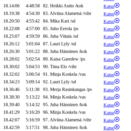
18.14:06
4:48:58
82
.
Heikki
Autto
/
kok
Katso
18.19:38
4:54:30
83
.
Alviina
Alametsä
/
vihr
Katso
18.20:50
4:55:42
84
.
Mika
Kari
/
sd
Katso
18.22:08
4:57:00
85
.
Juho
Eerola
/
ps
Katso
18.25:07
4:59:59
86
.
Juha
Viitala
/
sd
Katso
18.26:12
5:01:04
87
.
Lauri
Lyly
/
sd
Katso
18.26:30
5:01:22
88
.
Juha
Hänninen
/
kok
Katso
18.28:02
5:02:54
89
.
Kaisa
Garedew
/
ps
Katso
18.30:02
5:04:53
90
.
Tiina
Elo
/
vihr
Katso
18.32:02
5:06:54
91
.
Minja
Koskela
/
vas
Katso
18.34:23
5:09:14
92
.
Lauri
Lyly
/
sd
Katso
18.36:46
5:11:38
93
.
Merja
Rasinkangas
/
ps
Katso
18.38:30
5:13:22
94
.
Minja
Koskela
/
vas
Katso
18.39:40
5:14:32
95
.
Juha
Hänninen
/
kok
Katso
18.41:29
5:16:20
96
.
Minja
Koskela
/
vas
Katso
18.42:07
5:16:59
97
.
Alviina
Alametsä
/
vihr
Katso
18.42:59
5:17:51
98
.
Juha
Hänninen
/
kok
Katso