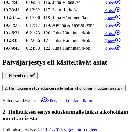
19.34:42
6:09:34
116
.
Juha
Viitala
/
sd
Katso
19.38:41
6:13:32
117
.
Lauri
Lyly
/
sd
Katso
19.40:14
6:15:06
118
.
Juha
Hänninen
/
kok
Katso
19.42:25
6:17:17
119
.
Alviina
Alametsä
/
vihr
Katso
19.46:31
6:21:23
120
.
Juha
Hänninen
/
kok
Katso
19.48:05
6:22:56
121
.
Juha
Hänninen
/
kok
Katso
19.49:42
6:24:33
122
.
Juha
Hänninen
/
kok
Katso
Päiväjärjestys eli käsiteltävät asiat
1.
Nimenhuuto
2.
Hallituksen esitys eduskunnalle laiksi alkoholilain muuttamisesta
Videossa oleva kohta
Siirry asiakohdan alkuun
2.
Hallituksen esitys eduskunnalle laiksi alkoholilain
muuttamisesta
Hallituksen esitys
:
HE 131/2025 vp
(avautuu uuteen