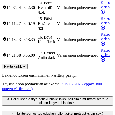
Katso
14
.
Pertti
video
14.07:44
0:42:36
Hemmilä
Varsinainen puheenvuoro
/
kok
Katso
15
.
Päivi
video
14.11:27
0:46:19
Räsänen
Varsinainen puheenvuoro
/
kd
Katso
16
.
Eeva
video
14.18:43
0:53:35
Varsinainen puheenvuoro
Kalli
/
kesk
Katso
17
.
Heikki
video
14.21:08
0:56:00
Varsinainen puheenvuoro
Autto
/
kok
Näytä kaikki
Lakiehdotuksen ensimmäinen käsittely päättyi.
Täysistunnon pöytäkirjan asiakohta
:
PTK 67/2026 vp
(avautuu
uuteen välilehteen)
3.
Hallituksen esitys eduskunnalle laiksi poliisilain muuttamisesta ja
siihen liittyviksi laeiksi
4.
Hallituksen esitys eduskunnalle laeiksi metsästyslain sekä