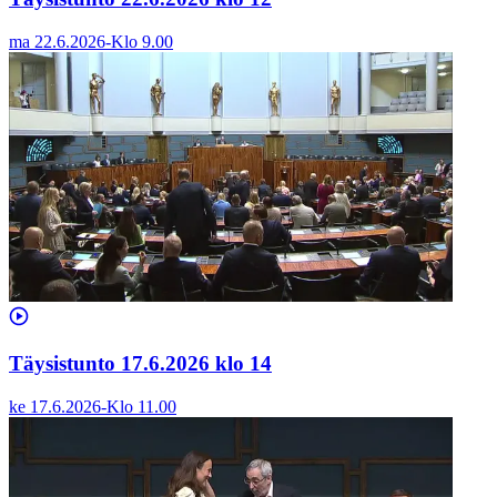
ma 22.6.2026
-
Klo
9.00
Täysistunto 17.6.2026 klo 14
ke 17.6.2026
-
Klo
11.00