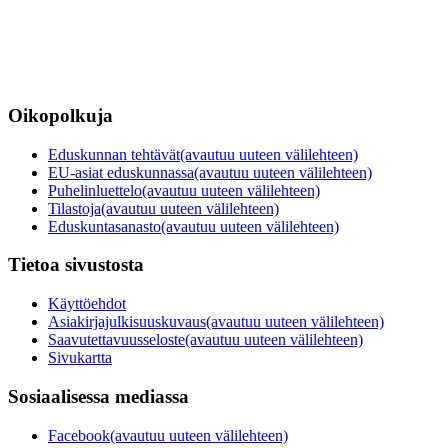
Oikopolkuja
Eduskunnan tehtävät
(avautuu uuteen välilehteen)
EU-asiat eduskunnassa
(avautuu uuteen välilehteen)
Puhelinluettelo
(avautuu uuteen välilehteen)
Tilastoja
(avautuu uuteen välilehteen)
Eduskuntasanasto
(avautuu uuteen välilehteen)
Tietoa sivustosta
Käyttöehdot
Asiakirjajulkisuuskuvaus
(avautuu uuteen välilehteen)
Saavutettavuusseloste
(avautuu uuteen välilehteen)
Sivukartta
Sosiaalisessa mediassa
Facebook
(avautuu uuteen välilehteen)