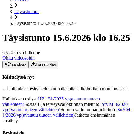
Täysistunnot
Täysistunto 15.6.2026 klo 16.25
Täysistunto 15.6.2026 klo 16.25
67
/
2026
vp
Tallenne
Ohita videosoitin
Jaa video
Lataa video
Käsittelyssä nyt
2.
Hallituksen esitys eduskunnalle laiksi alkoholilain muuttamisesta
Hallituksen esitys
:
HE 131/2025 vp
(avautuu uuteen
välilehteen)
Sosiaali- ja terveysvaliokunnan mietintö
:
StVM 8/2026
vp
(avautuu uuteen välilehteen)
Suuren valiokunnan mietintö
:
SuVM
1/2026 vp
(avautuu uuteen välilehteen)
Jatkettu ensimmäinen
käsittely
Keskustelu