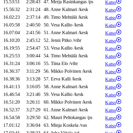
15.53:51
2:28:43
47
.
Merja
Rasinkangas
/
ps
Katso
15.56:32
2:31:24
48
.
Anne
Kalmari
/
kesk
Katso
16.02:23
2:37:14
49
.
Timo
Mehtälä
/
kesk
Katso
16.05:58
2:40:50
50
.
Vesa
Kallio
/
kesk
Katso
16.07:04
2:41:56
51
.
Anne
Kalmari
/
kesk
Katso
16.10:20
2:45:12
52
.
Jenni
Pitko
/
vihr
Katso
16.19:55
2:54:47
53
.
Vesa
Kallio
/
kesk
Katso
16.25:53
3:00:44
54
.
Timo
Mehtälä
/
kesk
Katso
16.31:24
3:06:16
55
.
Tiina
Elo
/
vihr
Katso
16.36:37
3:11:29
56
.
Mikko
Polvinen
/
kesk
Katso
16.38:36
3:13:28
57
.
Eeva
Kalli
/
kesk
Katso
16.41:13
3:16:05
58
.
Anne
Kalmari
/
kesk
Katso
16.46:54
3:21:46
59
.
Vesa
Kallio
/
kesk
Katso
16.51:20
3:26:11
60
.
Mikko
Polvinen
/
kesk
Katso
16.52:37
3:27:29
61
.
Anne
Kalmari
/
kesk
Katso
16.54:58
3:29:50
62
.
Mauri
Peltokangas
/
ps
Katso
17.01:12
3:36:04
63
.
Minja
Koskela
/
vas
Katso
17.03:41
3:38:33
64
.
Juha
Viitala
/
sd