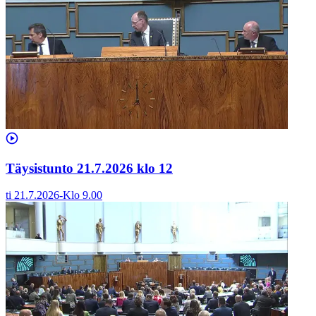
Täysistunto 21.7.2026 klo 12
ti 21.7.2026
-
Klo
9.00