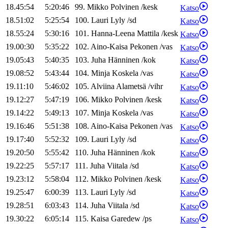
18.45:54
5:20:46
99
.
Mikko
Polvinen
/
kesk
Katso
18.51:02
5:25:54
100
.
Lauri
Lyly
/
sd
Katso
18.55:24
5:30:16
101
.
Hanna-Leena
Mattila
/
kesk
Katso
19.00:30
5:35:22
102
.
Aino-Kaisa
Pekonen
/
vas
Katso
19.05:43
5:40:35
103
.
Juha
Hänninen
/
kok
Katso
19.08:52
5:43:44
104
.
Minja
Koskela
/
vas
Katso
19.11:10
5:46:02
105
.
Alviina
Alametsä
/
vihr
Katso
19.12:27
5:47:19
106
.
Mikko
Polvinen
/
kesk
Katso
19.14:22
5:49:13
107
.
Minja
Koskela
/
vas
Katso
19.16:46
5:51:38
108
.
Aino-Kaisa
Pekonen
/
vas
Katso
19.17:40
5:52:32
109
.
Lauri
Lyly
/
sd
Katso
19.20:50
5:55:42
110
.
Juha
Hänninen
/
kok
Katso
19.22:25
5:57:17
111
.
Juha
Viitala
/
sd
Katso
19.23:12
5:58:04
112
.
Mikko
Polvinen
/
kesk
Katso
19.25:47
6:00:39
113
.
Lauri
Lyly
/
sd
Katso
19.28:51
6:03:43
114
.
Juha
Viitala
/
sd
Katso
19.30:22
6:05:14
115
.
Kaisa
Garedew
/
ps
Katso