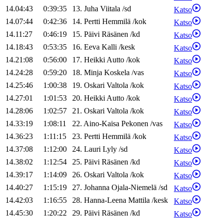
14.04:43
0:39:35
13
.
Juha
Viitala
/
sd
Katso
14.07:44
0:42:36
14
.
Pertti
Hemmilä
/
kok
Katso
14.11:27
0:46:19
15
.
Päivi
Räsänen
/
kd
Katso
14.18:43
0:53:35
16
.
Eeva
Kalli
/
kesk
Katso
14.21:08
0:56:00
17
.
Heikki
Autto
/
kok
Katso
14.24:28
0:59:20
18
.
Minja
Koskela
/
vas
Katso
14.25:46
1:00:38
19
.
Oskari
Valtola
/
kok
Katso
14.27:01
1:01:53
20
.
Heikki
Autto
/
kok
Katso
14.28:06
1:02:57
21
.
Oskari
Valtola
/
kok
Katso
14.33:19
1:08:11
22
.
Aino-Kaisa
Pekonen
/
vas
Katso
14.36:23
1:11:15
23
.
Pertti
Hemmilä
/
kok
Katso
14.37:08
1:12:00
24
.
Lauri
Lyly
/
sd
Katso
14.38:02
1:12:54
25
.
Päivi
Räsänen
/
kd
Katso
14.39:17
1:14:09
26
.
Oskari
Valtola
/
kok
Katso
14.40:27
1:15:19
27
.
Johanna
Ojala-Niemelä
/
sd
Katso
14.42:03
1:16:55
28
.
Hanna-Leena
Mattila
/
kesk
Katso
14.45:30
1:20:22
29
.
Päivi
Räsänen
/
kd
Katso