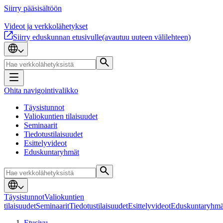
Siirry pääsisältöön
Videot ja verkkolähetykset
Siirry eduskunnan etusivulle
(avautuu uuteen välilehteen)
Ohita navigointivalikko
Täysistunnot
Valiokuntien tilaisuudet
Seminaarit
Tiedotustilaisuudet
Esittelyvideot
Eduskuntaryhmät
Täysistunnot
Valiokuntien
tilaisuudet
Seminaarit
Tiedotustilaisuudet
Esittelyvideot
Eduskuntaryhmä
Etusivu