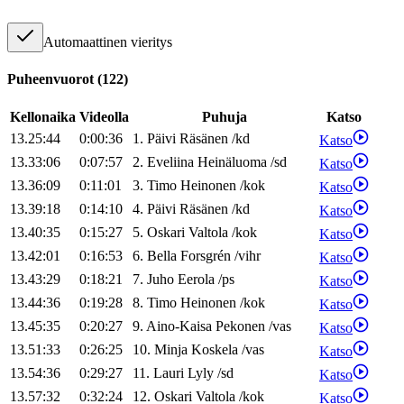
Automaattinen vieritys
Puheenvuorot
(
122
)
Kellonaika
Videolla
Puhuja
Katso
13.25:44
0:00:36
1
.
Päivi
Räsänen
/
kd
Katso
13.33:06
0:07:57
2
.
Eveliina
Heinäluoma
/
sd
Katso
13.36:09
0:11:01
3
.
Timo
Heinonen
/
kok
Katso
13.39:18
0:14:10
4
.
Päivi
Räsänen
/
kd
Katso
13.40:35
0:15:27
5
.
Oskari
Valtola
/
kok
Katso
13.42:01
0:16:53
6
.
Bella
Forsgrén
/
vihr
Katso
13.43:29
0:18:21
7
.
Juho
Eerola
/
ps
Katso
13.44:36
0:19:28
8
.
Timo
Heinonen
/
kok
Katso
13.45:35
0:20:27
9
.
Aino-Kaisa
Pekonen
/
vas
Katso
13.51:33
0:26:25
10
.
Minja
Koskela
/
vas
Katso
13.54:36
0:29:27
11
.
Lauri
Lyly
/
sd
Katso
13.57:32
0:32:24
12
.
Oskari
Valtola
/
kok
Katso