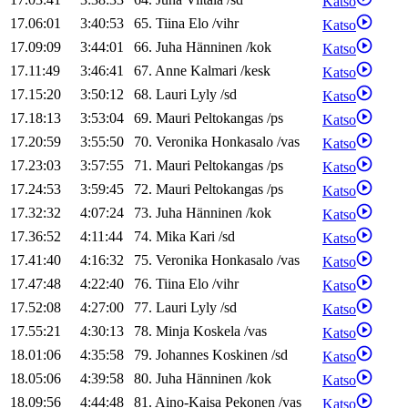
Katso
17.06:01
3:40:53
65
.
Tiina
Elo
/
vihr
Katso
17.09:09
3:44:01
66
.
Juha
Hänninen
/
kok
Katso
17.11:49
3:46:41
67
.
Anne
Kalmari
/
kesk
Katso
17.15:20
3:50:12
68
.
Lauri
Lyly
/
sd
Katso
17.18:13
3:53:04
69
.
Mauri
Peltokangas
/
ps
Katso
17.20:59
3:55:50
70
.
Veronika
Honkasalo
/
vas
Katso
17.23:03
3:57:55
71
.
Mauri
Peltokangas
/
ps
Katso
17.24:53
3:59:45
72
.
Mauri
Peltokangas
/
ps
Katso
17.32:32
4:07:24
73
.
Juha
Hänninen
/
kok
Katso
17.36:52
4:11:44
74
.
Mika
Kari
/
sd
Katso
17.41:40
4:16:32
75
.
Veronika
Honkasalo
/
vas
Katso
17.47:48
4:22:40
76
.
Tiina
Elo
/
vihr
Katso
17.52:08
4:27:00
77
.
Lauri
Lyly
/
sd
Katso
17.55:21
4:30:13
78
.
Minja
Koskela
/
vas
Katso
18.01:06
4:35:58
79
.
Johannes
Koskinen
/
sd
Katso
18.05:06
4:39:58
80
.
Juha
Hänninen
/
kok
Katso
18.09:56
4:44:48
81
.
Aino-Kaisa
Pekonen
/
vas
Katso