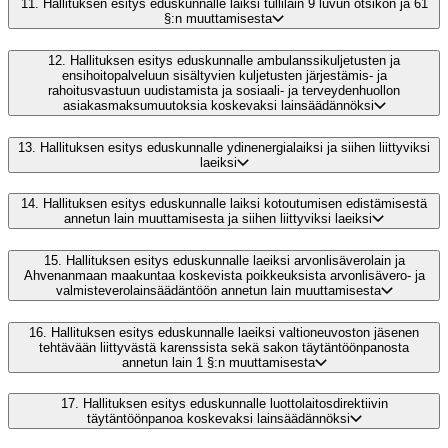
11.
Hallituksen esitys eduskunnalle laiksi tullilain 9 luvun otsikon ja 61
§:n muuttamisesta
12.
Hallituksen esitys eduskunnalle ambulanssikuljetusten ja
ensihoitopalveluun sisältyvien kuljetusten järjestämis- ja
rahoitusvastuun uudistamista ja sosiaali- ja terveydenhuollon
asiakasmaksumuutoksia koskevaksi lainsäädännöksi
13.
Hallituksen esitys eduskunnalle ydinenergialaiksi ja siihen liittyviksi
laeiksi
14.
Hallituksen esitys eduskunnalle laiksi kotoutumisen edistämisestä
annetun lain muuttamisesta ja siihen liittyviksi laeiksi
15.
Hallituksen esitys eduskunnalle laeiksi arvonlisäverolain ja
Ahvenanmaan maakuntaa koskevista poikkeuksista arvonlisävero- ja
valmisteverolainsäädäntöön annetun lain muuttamisesta
16.
Hallituksen esitys eduskunnalle laeiksi valtioneuvoston jäsenen
tehtävään liittyvästä karenssista sekä sakon täytäntöönpanosta
annetun lain 1 §:n muuttamisesta
17.
Hallituksen esitys eduskunnalle luottolaitosdirektiivin
täytäntöönpanoa koskevaksi lainsäädännöksi