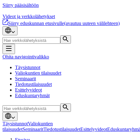
Siirry pääsisältöön
Videot ja verkkolähetykset
Siirry eduskunnan etusivulle
(avautuu uuteen välilehteen)
Ohita navigointivalikko
Täysistunnot
Valiokuntien tilaisuudet
Seminaarit
Tiedotustilaisuudet
Esittelyvideot
Eduskuntaryhmät
Täysistunnot
Valiokuntien
tilaisuudet
Seminaarit
Tiedotustilaisuudet
Esittelyvideot
Eduskuntaryhmä
Etusivu