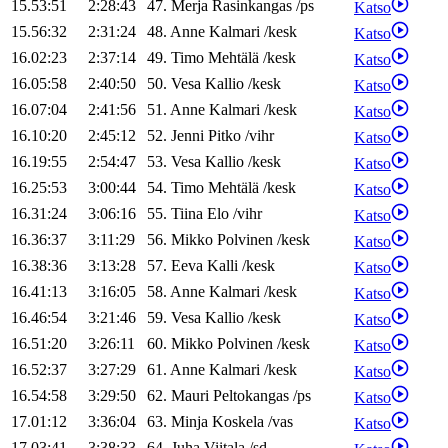
15.53:51
2:28:43
47
.
Merja
Rasinkangas
/
ps
Katso
15.56:32
2:31:24
48
.
Anne
Kalmari
/
kesk
Katso
16.02:23
2:37:14
49
.
Timo
Mehtälä
/
kesk
Katso
16.05:58
2:40:50
50
.
Vesa
Kallio
/
kesk
Katso
16.07:04
2:41:56
51
.
Anne
Kalmari
/
kesk
Katso
16.10:20
2:45:12
52
.
Jenni
Pitko
/
vihr
Katso
16.19:55
2:54:47
53
.
Vesa
Kallio
/
kesk
Katso
16.25:53
3:00:44
54
.
Timo
Mehtälä
/
kesk
Katso
16.31:24
3:06:16
55
.
Tiina
Elo
/
vihr
Katso
16.36:37
3:11:29
56
.
Mikko
Polvinen
/
kesk
Katso
16.38:36
3:13:28
57
.
Eeva
Kalli
/
kesk
Katso
16.41:13
3:16:05
58
.
Anne
Kalmari
/
kesk
Katso
16.46:54
3:21:46
59
.
Vesa
Kallio
/
kesk
Katso
16.51:20
3:26:11
60
.
Mikko
Polvinen
/
kesk
Katso
16.52:37
3:27:29
61
.
Anne
Kalmari
/
kesk
Katso
16.54:58
3:29:50
62
.
Mauri
Peltokangas
/
ps
Katso
17.01:12
3:36:04
63
.
Minja
Koskela
/
vas
Katso
17.03:41
3:38:33
64
.
Juha
Viitala
/
sd