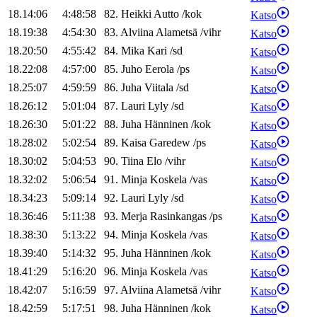
18.14:06
4:48:58
82
.
Heikki
Autto
/
kok
Katso
18.19:38
4:54:30
83
.
Alviina
Alametsä
/
vihr
Katso
18.20:50
4:55:42
84
.
Mika
Kari
/
sd
Katso
18.22:08
4:57:00
85
.
Juho
Eerola
/
ps
Katso
18.25:07
4:59:59
86
.
Juha
Viitala
/
sd
Katso
18.26:12
5:01:04
87
.
Lauri
Lyly
/
sd
Katso
18.26:30
5:01:22
88
.
Juha
Hänninen
/
kok
Katso
18.28:02
5:02:54
89
.
Kaisa
Garedew
/
ps
Katso
18.30:02
5:04:53
90
.
Tiina
Elo
/
vihr
Katso
18.32:02
5:06:54
91
.
Minja
Koskela
/
vas
Katso
18.34:23
5:09:14
92
.
Lauri
Lyly
/
sd
Katso
18.36:46
5:11:38
93
.
Merja
Rasinkangas
/
ps
Katso
18.38:30
5:13:22
94
.
Minja
Koskela
/
vas
Katso
18.39:40
5:14:32
95
.
Juha
Hänninen
/
kok
Katso
18.41:29
5:16:20
96
.
Minja
Koskela
/
vas
Katso
18.42:07
5:16:59
97
.
Alviina
Alametsä
/
vihr
Katso
18.42:59
5:17:51
98
.
Juha
Hänninen
/
kok
Katso