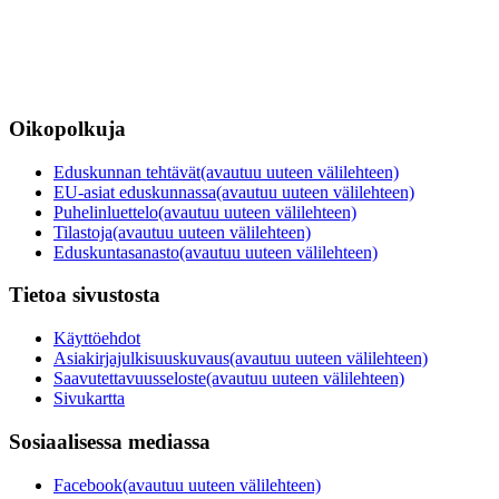
Oikopolkuja
Eduskunnan tehtävät
(avautuu uuteen välilehteen)
EU-asiat eduskunnassa
(avautuu uuteen välilehteen)
Puhelinluettelo
(avautuu uuteen välilehteen)
Tilastoja
(avautuu uuteen välilehteen)
Eduskuntasanasto
(avautuu uuteen välilehteen)
Tietoa sivustosta
Käyttöehdot
Asiakirjajulkisuuskuvaus
(avautuu uuteen välilehteen)
Saavutettavuusseloste
(avautuu uuteen välilehteen)
Sivukartta
Sosiaalisessa mediassa
Facebook
(avautuu uuteen välilehteen)