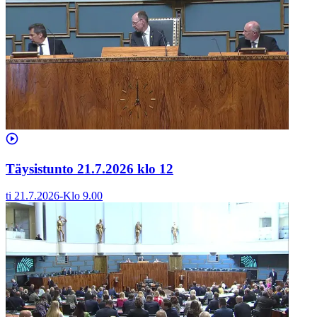
Täysistunto 21.7.2026 klo 12
ti 21.7.2026
-
Klo
9.00