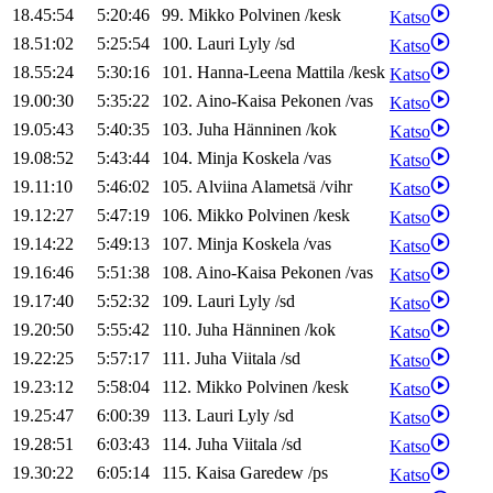
18.45:54
5:20:46
99
.
Mikko
Polvinen
/
kesk
Katso
18.51:02
5:25:54
100
.
Lauri
Lyly
/
sd
Katso
18.55:24
5:30:16
101
.
Hanna-Leena
Mattila
/
kesk
Katso
19.00:30
5:35:22
102
.
Aino-Kaisa
Pekonen
/
vas
Katso
19.05:43
5:40:35
103
.
Juha
Hänninen
/
kok
Katso
19.08:52
5:43:44
104
.
Minja
Koskela
/
vas
Katso
19.11:10
5:46:02
105
.
Alviina
Alametsä
/
vihr
Katso
19.12:27
5:47:19
106
.
Mikko
Polvinen
/
kesk
Katso
19.14:22
5:49:13
107
.
Minja
Koskela
/
vas
Katso
19.16:46
5:51:38
108
.
Aino-Kaisa
Pekonen
/
vas
Katso
19.17:40
5:52:32
109
.
Lauri
Lyly
/
sd
Katso
19.20:50
5:55:42
110
.
Juha
Hänninen
/
kok
Katso
19.22:25
5:57:17
111
.
Juha
Viitala
/
sd
Katso
19.23:12
5:58:04
112
.
Mikko
Polvinen
/
kesk
Katso
19.25:47
6:00:39
113
.
Lauri
Lyly
/
sd
Katso
19.28:51
6:03:43
114
.
Juha
Viitala
/
sd
Katso
19.30:22
6:05:14
115
.
Kaisa
Garedew
/
ps
Katso