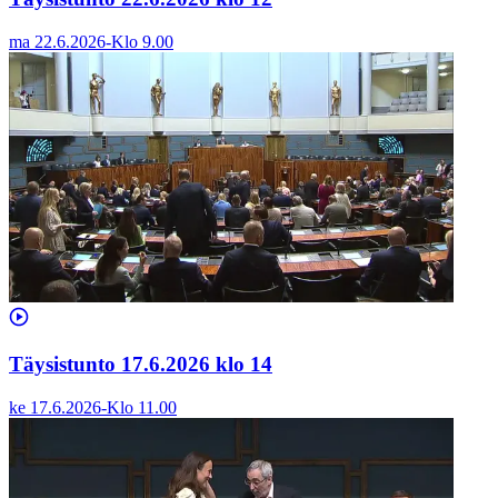
ma 22.6.2026
-
Klo
9.00
Täysistunto 17.6.2026 klo 14
ke 17.6.2026
-
Klo
11.00