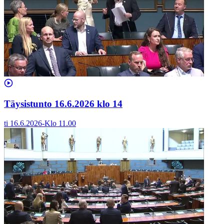
Täysistunto 16.6.2026 klo 14
ti 16.6.2026
-
Klo
11.00