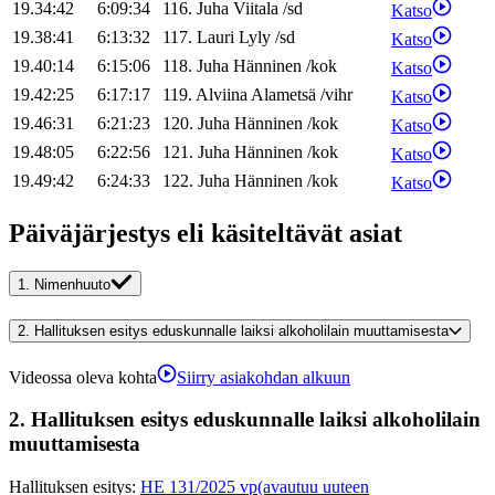
19.34:42
6:09:34
116
.
Juha
Viitala
/
sd
Katso
19.38:41
6:13:32
117
.
Lauri
Lyly
/
sd
Katso
19.40:14
6:15:06
118
.
Juha
Hänninen
/
kok
Katso
19.42:25
6:17:17
119
.
Alviina
Alametsä
/
vihr
Katso
19.46:31
6:21:23
120
.
Juha
Hänninen
/
kok
Katso
19.48:05
6:22:56
121
.
Juha
Hänninen
/
kok
Katso
19.49:42
6:24:33
122
.
Juha
Hänninen
/
kok
Katso
Päiväjärjestys eli käsiteltävät asiat
1.
Nimenhuuto
2.
Hallituksen esitys eduskunnalle laiksi alkoholilain muuttamisesta
Videossa oleva kohta
Siirry asiakohdan alkuun
2.
Hallituksen esitys eduskunnalle laiksi alkoholilain
muuttamisesta
Hallituksen esitys
:
HE 131/2025 vp
(avautuu uuteen