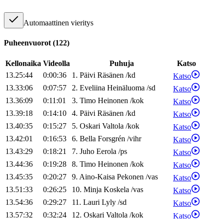
Automaattinen vieritys
Puheenvuorot
(
122
)
Kellonaika
Videolla
Puhuja
Katso
13.25:44
0:00:36
1
.
Päivi
Räsänen
/
kd
Katso
13.33:06
0:07:57
2
.
Eveliina
Heinäluoma
/
sd
Katso
13.36:09
0:11:01
3
.
Timo
Heinonen
/
kok
Katso
13.39:18
0:14:10
4
.
Päivi
Räsänen
/
kd
Katso
13.40:35
0:15:27
5
.
Oskari
Valtola
/
kok
Katso
13.42:01
0:16:53
6
.
Bella
Forsgrén
/
vihr
Katso
13.43:29
0:18:21
7
.
Juho
Eerola
/
ps
Katso
13.44:36
0:19:28
8
.
Timo
Heinonen
/
kok
Katso
13.45:35
0:20:27
9
.
Aino-Kaisa
Pekonen
/
vas
Katso
13.51:33
0:26:25
10
.
Minja
Koskela
/
vas
Katso
13.54:36
0:29:27
11
.
Lauri
Lyly
/
sd
Katso
13.57:32
0:32:24
12
.
Oskari
Valtola
/
kok
Katso