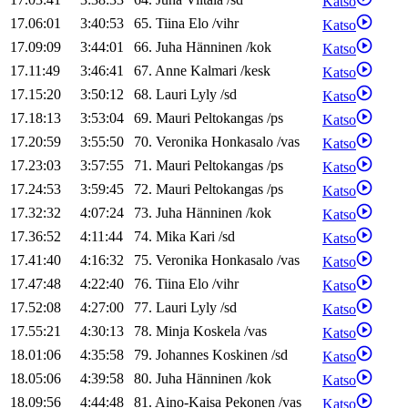
Katso
17.06:01
3:40:53
65
.
Tiina
Elo
/
vihr
Katso
17.09:09
3:44:01
66
.
Juha
Hänninen
/
kok
Katso
17.11:49
3:46:41
67
.
Anne
Kalmari
/
kesk
Katso
17.15:20
3:50:12
68
.
Lauri
Lyly
/
sd
Katso
17.18:13
3:53:04
69
.
Mauri
Peltokangas
/
ps
Katso
17.20:59
3:55:50
70
.
Veronika
Honkasalo
/
vas
Katso
17.23:03
3:57:55
71
.
Mauri
Peltokangas
/
ps
Katso
17.24:53
3:59:45
72
.
Mauri
Peltokangas
/
ps
Katso
17.32:32
4:07:24
73
.
Juha
Hänninen
/
kok
Katso
17.36:52
4:11:44
74
.
Mika
Kari
/
sd
Katso
17.41:40
4:16:32
75
.
Veronika
Honkasalo
/
vas
Katso
17.47:48
4:22:40
76
.
Tiina
Elo
/
vihr
Katso
17.52:08
4:27:00
77
.
Lauri
Lyly
/
sd
Katso
17.55:21
4:30:13
78
.
Minja
Koskela
/
vas
Katso
18.01:06
4:35:58
79
.
Johannes
Koskinen
/
sd
Katso
18.05:06
4:39:58
80
.
Juha
Hänninen
/
kok
Katso
18.09:56
4:44:48
81
.
Aino-Kaisa
Pekonen
/
vas
Katso