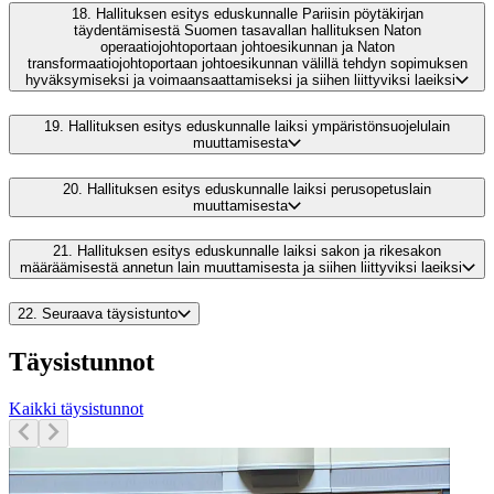
18.
Hallituksen esitys eduskunnalle Pariisin pöytäkirjan
täydentämisestä Suomen tasavallan hallituksen Naton
operaatiojohtoportaan johtoesikunnan ja Naton
transformaatiojohtoportaan johtoesikunnan välillä tehdyn sopimuksen
hyväksymiseksi ja voimaansaattamiseksi ja siihen liittyviksi laeiksi
19.
Hallituksen esitys eduskunnalle laiksi ympäristönsuojelulain
muuttamisesta
20.
Hallituksen esitys eduskunnalle laiksi perusopetuslain
muuttamisesta
21.
Hallituksen esitys eduskunnalle laiksi sakon ja rikesakon
määräämisestä annetun lain muuttamisesta ja siihen liittyviksi laeiksi
22.
Seuraava täysistunto
Täysistunnot
Kaikki täysistunnot