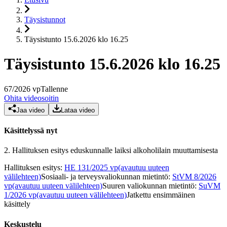
Täysistunnot
Täysistunto 15.6.2026 klo 16.25
Täysistunto 15.6.2026 klo 16.25
67
/
2026
vp
Tallenne
Ohita videosoitin
Jaa video
Lataa video
Käsittelyssä nyt
2.
Hallituksen esitys eduskunnalle laiksi alkoholilain muuttamisesta
Hallituksen esitys
:
HE 131/2025 vp
(avautuu uuteen
välilehteen)
Sosiaali- ja terveysvaliokunnan mietintö
:
StVM 8/2026
vp
(avautuu uuteen välilehteen)
Suuren valiokunnan mietintö
:
SuVM
1/2026 vp
(avautuu uuteen välilehteen)
Jatkettu ensimmäinen
käsittely
Keskustelu