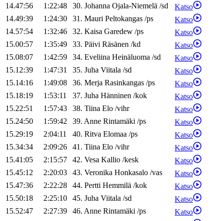
14.47:56
1:22:48
30
.
Johanna
Ojala-Niemelä
/
sd
Katso
14.49:39
1:24:30
31
.
Mauri
Peltokangas
/
ps
Katso
14.57:54
1:32:46
32
.
Kaisa
Garedew
/
ps
Katso
15.00:57
1:35:49
33
.
Päivi
Räsänen
/
kd
Katso
15.08:07
1:42:59
34
.
Eveliina
Heinäluoma
/
sd
Katso
15.12:39
1:47:31
35
.
Juha
Viitala
/
sd
Katso
15.14:16
1:49:08
36
.
Merja
Rasinkangas
/
ps
Katso
15.18:19
1:53:11
37
.
Juha
Hänninen
/
kok
Katso
15.22:51
1:57:43
38
.
Tiina
Elo
/
vihr
Katso
15.24:50
1:59:42
39
.
Anne
Rintamäki
/
ps
Katso
15.29:19
2:04:11
40
.
Ritva
Elomaa
/
ps
Katso
15.34:34
2:09:26
41
.
Tiina
Elo
/
vihr
Katso
15.41:05
2:15:57
42
.
Vesa
Kallio
/
kesk
Katso
15.45:12
2:20:03
43
.
Veronika
Honkasalo
/
vas
Katso
15.47:36
2:22:28
44
.
Pertti
Hemmilä
/
kok
Katso
15.50:18
2:25:10
45
.
Juha
Viitala
/
sd
Katso
15.52:47
2:27:39
46
.
Anne
Rintamäki
/
ps
Katso