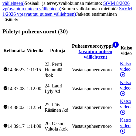
välilehteen)
Sosiaali- ja terveysvaliokunnan mietintö
:
StVM 8/2026
vp
(avautuu uuteen välilehteen)
Suuren valiokunnan mietintö
:
SuVM
1/2026 vp
(avautuu uuteen välilehteen)
Jatkettu ensimmäinen
käsittely
Pidetyt puheenvuorot (30)
Puheenvuorotyyppi
Katso
Kellonaika
Videolla
Puhuja
(avautuu uuteen
video
välilehteen)
Katso
23
.
Pertti
video
14.36:23
1:11:15
Hemmilä
Vastauspuheenvuoro
/
kok
Katso
24
.
Lauri
video
14.37:08
1:12:00
Vastauspuheenvuoro
Lyly
/
sd
Katso
25
.
Päivi
video
14.38:02
1:12:54
Vastauspuheenvuoro
Räsänen
/
kd
Katso
26
.
Oskari
video
14.39:17
1:14:09
Vastauspuheenvuoro
Valtola
/
kok