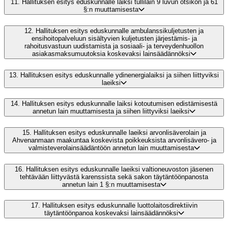
11.
Hallituksen esitys eduskunnalle laiksi tullilain 9 luvun otsikon ja 61
§:n muuttamisesta
12.
Hallituksen esitys eduskunnalle ambulanssikuljetusten ja
ensihoitopalveluun sisältyvien kuljetusten järjestämis- ja
rahoitusvastuun uudistamista ja sosiaali- ja terveydenhuollon
asiakasmaksumuutoksia koskevaksi lainsäädännöksi
13.
Hallituksen esitys eduskunnalle ydinenergialaiksi ja siihen liittyviksi
laeiksi
14.
Hallituksen esitys eduskunnalle laiksi kotoutumisen edistämisestä
annetun lain muuttamisesta ja siihen liittyviksi laeiksi
15.
Hallituksen esitys eduskunnalle laeiksi arvonlisäverolain ja
Ahvenanmaan maakuntaa koskevista poikkeuksista arvonlisävero- ja
valmisteverolainsäädäntöön annetun lain muuttamisesta
16.
Hallituksen esitys eduskunnalle laeiksi valtioneuvoston jäsenen
tehtävään liittyvästä karenssista sekä sakon täytäntöönpanosta
annetun lain 1 §:n muuttamisesta
17.
Hallituksen esitys eduskunnalle luottolaitosdirektiivin
täytäntöönpanoa koskevaksi lainsäädännöksi