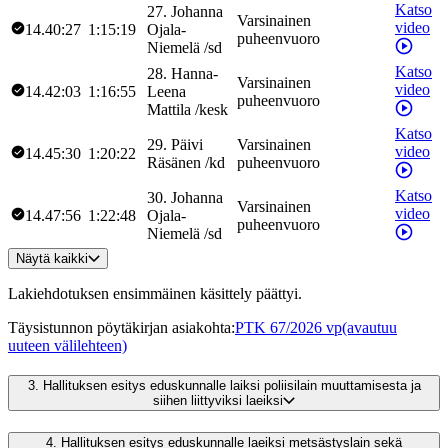
Katso
27
.
Johanna
Varsinainen
video
14.40:27
1:15:19
Ojala-
puheenvuoro
Niemelä
/
sd
Katso
28
.
Hanna-
Varsinainen
video
14.42:03
1:16:55
Leena
puheenvuoro
Mattila
/
kesk
Katso
29
.
Päivi
Varsinainen
video
14.45:30
1:20:22
Räsänen
/
kd
puheenvuoro
Katso
30
.
Johanna
Varsinainen
video
14.47:56
1:22:48
Ojala-
puheenvuoro
Niemelä
/
sd
Näytä kaikki
Lakiehdotuksen ensimmäinen käsittely päättyi.
Täysistunnon pöytäkirjan asiakohta
:
PTK 67/2026 vp
(avautuu
uuteen välilehteen)
3.
Hallituksen esitys eduskunnalle laiksi poliisilain muuttamisesta ja
siihen liittyviksi laeiksi
4.
Hallituksen esitys eduskunnalle laeiksi metsästyslain sekä