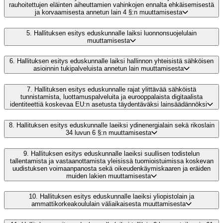
rauhoitettujen eläinten aiheuttamien vahinkojen ennalta ehkäisemisestä
ja korvaamisesta annetun lain 4 §:n muuttamisesta
5.
Hallituksen esitys eduskunnalle laiksi luonnonsuojelulain
muuttamisesta
6.
Hallituksen esitys eduskunnalle laiksi hallinnon yhteisistä sähköisen
asioinnin tukipalveluista annetun lain muuttamisesta
7.
Hallituksen esitys eduskunnalle rajat ylittävää sähköistä
tunnistamista, luottamuspalveluita ja eurooppalaista digitaalista
identiteettiä koskevaa EU:n asetusta täydentäväksi lainsäädännöksi
8.
Hallituksen esitys eduskunnalle laeiksi ydinenergialain sekä rikoslain
34 luvun 6 §:n muuttamisesta
9.
Hallituksen esitys eduskunnalle laeiksi suullisen todistelun
tallentamista ja vastaanottamista yleisissä tuomioistuimissa koskevan
uudistuksen voimaanpanosta sekä oikeudenkäymiskaaren ja eräiden
muiden lakien muuttamisesta
10.
Hallituksen esitys eduskunnalle laeiksi yliopistolain ja
ammattikorkeakoululain väliaikaisesta muuttamisesta