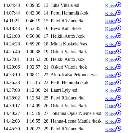
14.04:43
0:39:35
13
.
Juha
Viitala
/
sd
Katso
14.07:44
0:42:36
14
.
Pertti
Hemmilä
/
kok
Katso
14.11:27
0:46:19
15
.
Päivi
Räsänen
/
kd
Katso
14.18:43
0:53:35
16
.
Eeva
Kalli
/
kesk
Katso
14.21:08
0:56:00
17
.
Heikki
Autto
/
kok
Katso
14.24:28
0:59:20
18
.
Minja
Koskela
/
vas
Katso
14.25:46
1:00:38
19
.
Oskari
Valtola
/
kok
Katso
14.27:01
1:01:53
20
.
Heikki
Autto
/
kok
Katso
14.28:06
1:02:57
21
.
Oskari
Valtola
/
kok
Katso
14.33:19
1:08:11
22
.
Aino-Kaisa
Pekonen
/
vas
Katso
14.36:23
1:11:15
23
.
Pertti
Hemmilä
/
kok
Katso
14.37:08
1:12:00
24
.
Lauri
Lyly
/
sd
Katso
14.38:02
1:12:54
25
.
Päivi
Räsänen
/
kd
Katso
14.39:17
1:14:09
26
.
Oskari
Valtola
/
kok
Katso
14.40:27
1:15:19
27
.
Johanna
Ojala-Niemelä
/
sd
Katso
14.42:03
1:16:55
28
.
Hanna-Leena
Mattila
/
kesk
Katso
14.45:30
1:20:22
29
.
Päivi
Räsänen
/
kd
Katso