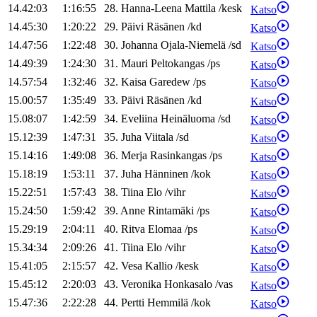
14.42:03
1:16:55
28
.
Hanna-Leena
Mattila
/
kesk
Katso
14.45:30
1:20:22
29
.
Päivi
Räsänen
/
kd
Katso
14.47:56
1:22:48
30
.
Johanna
Ojala-Niemelä
/
sd
Katso
14.49:39
1:24:30
31
.
Mauri
Peltokangas
/
ps
Katso
14.57:54
1:32:46
32
.
Kaisa
Garedew
/
ps
Katso
15.00:57
1:35:49
33
.
Päivi
Räsänen
/
kd
Katso
15.08:07
1:42:59
34
.
Eveliina
Heinäluoma
/
sd
Katso
15.12:39
1:47:31
35
.
Juha
Viitala
/
sd
Katso
15.14:16
1:49:08
36
.
Merja
Rasinkangas
/
ps
Katso
15.18:19
1:53:11
37
.
Juha
Hänninen
/
kok
Katso
15.22:51
1:57:43
38
.
Tiina
Elo
/
vihr
Katso
15.24:50
1:59:42
39
.
Anne
Rintamäki
/
ps
Katso
15.29:19
2:04:11
40
.
Ritva
Elomaa
/
ps
Katso
15.34:34
2:09:26
41
.
Tiina
Elo
/
vihr
Katso
15.41:05
2:15:57
42
.
Vesa
Kallio
/
kesk
Katso
15.45:12
2:20:03
43
.
Veronika
Honkasalo
/
vas
Katso
15.47:36
2:22:28
44
.
Pertti
Hemmilä
/
kok
Katso