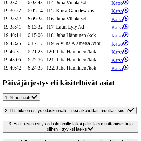
19.28:51
6:03:43
114
.
Juha
Viitala
/
sd
Katso
19.30:22
6:05:14
115
.
Kaisa
Garedew
/
ps
Katso
19.34:42
6:09:34
116
.
Juha
Viitala
/
sd
Katso
19.38:41
6:13:32
117
.
Lauri
Lyly
/
sd
Katso
19.40:14
6:15:06
118
.
Juha
Hänninen
/
kok
Katso
19.42:25
6:17:17
119
.
Alviina
Alametsä
/
vihr
Katso
19.46:31
6:21:23
120
.
Juha
Hänninen
/
kok
Katso
19.48:05
6:22:56
121
.
Juha
Hänninen
/
kok
Katso
19.49:42
6:24:33
122
.
Juha
Hänninen
/
kok
Katso
Päiväjärjestys eli käsiteltävät asiat
1.
Nimenhuuto
2.
Hallituksen esitys eduskunnalle laiksi alkoholilain muuttamisesta
3.
Hallituksen esitys eduskunnalle laiksi poliisilain muuttamisesta ja
siihen liittyviksi laeiksi