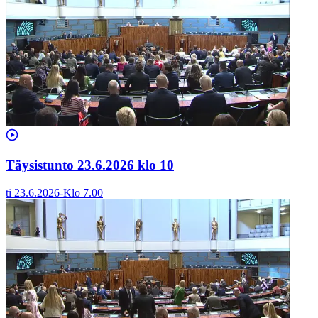
Täysistunto 23.6.2026 klo 10
ti 23.6.2026
-
Klo
7.00