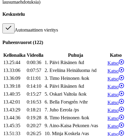
lausumaehdotuksia)
Keskustelu
Automaattinen vieritys
Puheenvuorot
(
122
)
Kellonaika
Videolla
Puhuja
Katso
13.25:44
0:00:36
1
.
Päivi
Räsänen
/
kd
Katso
13.33:06
0:07:57
2
.
Eveliina
Heinäluoma
/
sd
Katso
13.36:09
0:11:01
3
.
Timo
Heinonen
/
kok
Katso
13.39:18
0:14:10
4
.
Päivi
Räsänen
/
kd
Katso
13.40:35
0:15:27
5
.
Oskari
Valtola
/
kok
Katso
13.42:01
0:16:53
6
.
Bella
Forsgrén
/
vihr
Katso
13.43:29
0:18:21
7
.
Juho
Eerola
/
ps
Katso
13.44:36
0:19:28
8
.
Timo
Heinonen
/
kok
Katso
13.45:35
0:20:27
9
.
Aino-Kaisa
Pekonen
/
vas
Katso
13.51:33
0:26:25
10
.
Minja
Koskela
/
vas
Katso