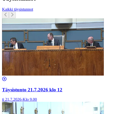
Kaikki täysistunnot
Täysistunto 21.7.2026 klo 12
ti 21.7.2026
-
Klo
9.00