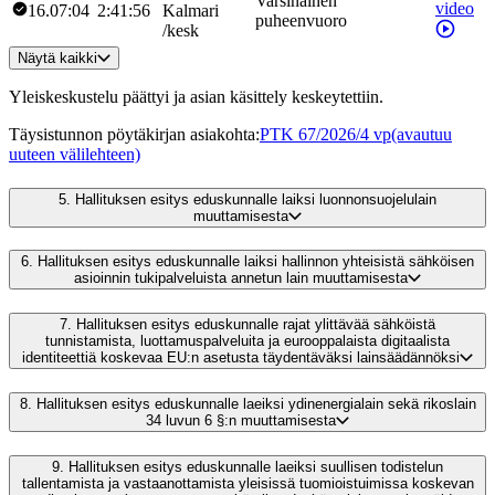
Varsinainen
video
16.07:04
2:41:56
Kalmari
puheenvuoro
/
kesk
Näytä kaikki
Yleiskeskustelu päättyi ja asian käsittely keskeytettiin.
Täysistunnon pöytäkirjan asiakohta
:
PTK 67/2026/4 vp
(avautuu
uuteen välilehteen)
5.
Hallituksen esitys eduskunnalle laiksi luonnonsuojelulain
muuttamisesta
6.
Hallituksen esitys eduskunnalle laiksi hallinnon yhteisistä sähköisen
asioinnin tukipalveluista annetun lain muuttamisesta
7.
Hallituksen esitys eduskunnalle rajat ylittävää sähköistä
tunnistamista, luottamuspalveluita ja eurooppalaista digitaalista
identiteettiä koskevaa EU:n asetusta täydentäväksi lainsäädännöksi
8.
Hallituksen esitys eduskunnalle laeiksi ydinenergialain sekä rikoslain
34 luvun 6 §:n muuttamisesta
9.
Hallituksen esitys eduskunnalle laeiksi suullisen todistelun
tallentamista ja vastaanottamista yleisissä tuomioistuimissa koskevan