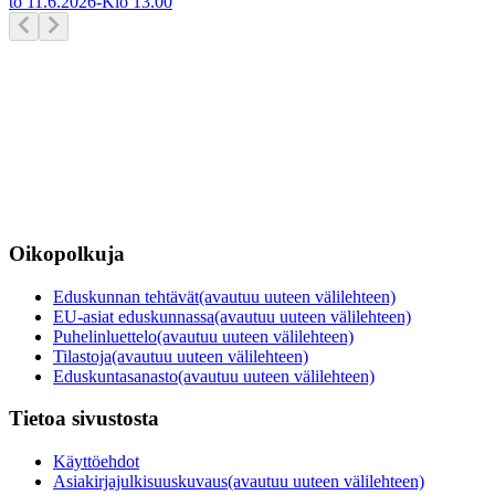
to 11.6.2026
-
Klo
13.00
Oikopolkuja
Eduskunnan tehtävät
(avautuu uuteen välilehteen)
EU-asiat eduskunnassa
(avautuu uuteen välilehteen)
Puhelinluettelo
(avautuu uuteen välilehteen)
Tilastoja
(avautuu uuteen välilehteen)
Eduskuntasanasto
(avautuu uuteen välilehteen)
Tietoa sivustosta
Käyttöehdot
Asiakirjajulkisuuskuvaus
(avautuu uuteen välilehteen)