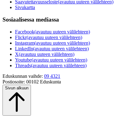
Saavutettavuusseloste
(avautuu uuteen välilehteen)
Sivukartta
Sosiaalisessa mediassa
Facebook
(avautuu uuteen välilehteen)
Flickr
(avautuu uuteen välilehteen)
Instagram
(avautuu uuteen välilehteen)
LinkedIn
(avautuu uuteen välilehteen)
X
(avautuu uuteen välilehteen)
Youtube
(avautuu uuteen välilehteen)
Threads
(avautuu uuteen välilehteen)
Eduskunnan vaihde:
09 4321
Postiosoite:
00102 Eduskunta
Sivun alkuun