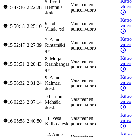
Katso
5
.
Pertti
Varsinainen
video
15.47:36
2:22:28
Hemmilä
puheenvuoro
/
kok
Katso
6
.
Juha
Varsinainen
video
15.50:18
2:25:10
Viitala
/
sd
puheenvuoro
Katso
7
.
Anne
Varsinainen
video
15.52:47
2:27:39
Rintamäki
puheenvuoro
/
ps
Katso
8
.
Merja
Varsinainen
video
15.53:51
2:28:43
Rasinkangas
puheenvuoro
/
ps
Katso
9
.
Anne
Varsinainen
video
15.56:32
2:31:24
Kalmari
puheenvuoro
/
kesk
Katso
10
.
Timo
Varsinainen
video
16.02:23
2:37:14
Mehtälä
puheenvuoro
/
kesk
Katso
11
.
Vesa
Varsinainen
video
16.05:58
2:40:50
Kallio
/
kesk
puheenvuoro
Katso
12
.
Anne