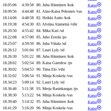
18.05:06
4:39:58
80
.
Juha
Hänninen
/
kok
Katso
18.09:56
4:44:48
81
.
Aino-Kaisa
Pekonen
/
vas
Katso
18.14:06
4:48:58
82
.
Heikki
Autto
/
kok
Katso
18.19:38
4:54:30
83
.
Alviina
Alametsä
/
vihr
Katso
18.20:50
4:55:42
84
.
Mika
Kari
/
sd
Katso
18.22:08
4:57:00
85
.
Juho
Eerola
/
ps
Katso
18.25:07
4:59:59
86
.
Juha
Viitala
/
sd
Katso
18.26:12
5:01:04
87
.
Lauri
Lyly
/
sd
Katso
18.26:30
5:01:22
88
.
Juha
Hänninen
/
kok
Katso
18.28:02
5:02:54
89
.
Kaisa
Garedew
/
ps
Katso
18.30:02
5:04:53
90
.
Tiina
Elo
/
vihr
Katso
18.32:02
5:06:54
91
.
Minja
Koskela
/
vas
Katso
18.34:23
5:09:14
92
.
Lauri
Lyly
/
sd
Katso
18.36:46
5:11:38
93
.
Merja
Rasinkangas
/
ps
Katso
18.38:30
5:13:22
94
.
Minja
Koskela
/
vas
Katso
18.39:40
5:14:32
95
.
Juha
Hänninen
/
kok
Katso
18.41:29
5:16:20
96
.
Minja
Koskela
/
vas
Katso