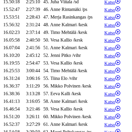
15.50:18
2:25:10
45
.
Juha
Viitala
/
sd
Katso
15.52:47
2:27:39
46
.
Anne
Rintamäki
/
ps
Katso
15.53:51
2:28:43
47
.
Merja
Rasinkangas
/
ps
Katso
15.56:32
2:31:24
48
.
Anne
Kalmari
/
kesk
Katso
16.02:23
2:37:14
49
.
Timo
Mehtälä
/
kesk
Katso
16.05:58
2:40:50
50
.
Vesa
Kallio
/
kesk
Katso
16.07:04
2:41:56
51
.
Anne
Kalmari
/
kesk
Katso
16.10:20
2:45:12
52
.
Jenni
Pitko
/
vihr
Katso
16.19:55
2:54:47
53
.
Vesa
Kallio
/
kesk
Katso
16.25:53
3:00:44
54
.
Timo
Mehtälä
/
kesk
Katso
16.31:24
3:06:16
55
.
Tiina
Elo
/
vihr
Katso
16.36:37
3:11:29
56
.
Mikko
Polvinen
/
kesk
Katso
16.38:36
3:13:28
57
.
Eeva
Kalli
/
kesk
Katso
16.41:13
3:16:05
58
.
Anne
Kalmari
/
kesk
Katso
16.46:54
3:21:46
59
.
Vesa
Kallio
/
kesk
Katso
16.51:20
3:26:11
60
.
Mikko
Polvinen
/
kesk
Katso
16.52:37
3:27:29
61
.
Anne
Kalmari
/
kesk
Katso
16.54:58
3:29:50
62
.
Mauri
Peltokangas
/
ps