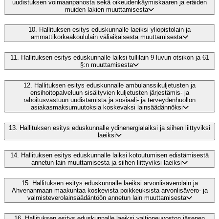
uudistuksen voimaanpanosta sekä oikeudenkäymiskaaren ja eräiden
muiden lakien muuttamisesta
10.
Hallituksen esitys eduskunnalle laeiksi yliopistolain ja
ammattikorkeakoululain väliaikaisesta muuttamisesta
11.
Hallituksen esitys eduskunnalle laiksi tullilain 9 luvun otsikon ja 61
§:n muuttamisesta
12.
Hallituksen esitys eduskunnalle ambulanssikuljetusten ja
ensihoitopalveluun sisältyvien kuljetusten järjestämis- ja
rahoitusvastuun uudistamista ja sosiaali- ja terveydenhuollon
asiakasmaksumuutoksia koskevaksi lainsäädännöksi
13.
Hallituksen esitys eduskunnalle ydinenergialaiksi ja siihen liittyviksi
laeiksi
14.
Hallituksen esitys eduskunnalle laiksi kotoutumisen edistämisestä
annetun lain muuttamisesta ja siihen liittyviksi laeiksi
15.
Hallituksen esitys eduskunnalle laeiksi arvonlisäverolain ja
Ahvenanmaan maakuntaa koskevista poikkeuksista arvonlisävero- ja
valmisteverolainsäädäntöön annetun lain muuttamisesta
16.
Hallituksen esitys eduskunnalle laeiksi valtioneuvoston jäsenen