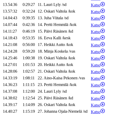
13.54:36
0:29:27
11
.
Lauri
Lyly
/
sd
Katso
13.57:32
0:32:24
12
.
Oskari
Valtola
/
kok
Katso
14.04:43
0:39:35
13
.
Juha
Viitala
/
sd
Katso
14.07:44
0:42:36
14
.
Pertti
Hemmilä
/
kok
Katso
14.11:27
0:46:19
15
.
Päivi
Räsänen
/
kd
Katso
14.18:43
0:53:35
16
.
Eeva
Kalli
/
kesk
Katso
14.21:08
0:56:00
17
.
Heikki
Autto
/
kok
Katso
14.24:28
0:59:20
18
.
Minja
Koskela
/
vas
Katso
14.25:46
1:00:38
19
.
Oskari
Valtola
/
kok
Katso
14.27:01
1:01:53
20
.
Heikki
Autto
/
kok
Katso
14.28:06
1:02:57
21
.
Oskari
Valtola
/
kok
Katso
14.33:19
1:08:11
22
.
Aino-Kaisa
Pekonen
/
vas
Katso
14.36:23
1:11:15
23
.
Pertti
Hemmilä
/
kok
Katso
14.37:08
1:12:00
24
.
Lauri
Lyly
/
sd
Katso
14.38:02
1:12:54
25
.
Päivi
Räsänen
/
kd
Katso
14.39:17
1:14:09
26
.
Oskari
Valtola
/
kok
Katso
14.40:27
1:15:19
27
.
Johanna
Ojala-Niemelä
/
sd
Katso