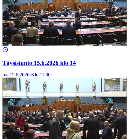
Täysistunto 15.6.2026 klo 14
ma 15.6.2026
-
Klo
11.00