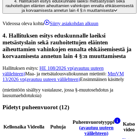
4.
Hallituksen esitys eduskunnalle laeiksi metsästyslain sekä
rauhoitettujen eläinten aiheuttamien vahinkojen ennalta ehkäisemisestä
ja korvaamisesta annetun lain 4 §:n muuttamisesta
Videossa oleva kohta
Siirry asiakohdan alkuun
4.
Hallituksen esitys eduskunnalle laeiksi
metsästyslain sekä rauhoitettujen eläinten
aiheuttamien vahinkojen ennalta ehkäisemisestä ja
korvaamisesta annetun lain 4 §:n muuttamisesta
Hallituksen esitys
:
HE 108/2026 vp
(avautuu uuteen
välilehteen)
Maa- ja metsätalousvaliokunnan mietintö
:
MmVM
13/2026 vp
(avautuu uuteen välilehteen)
Ensimmäinen käsittely
(mietintöön sisältyy vastalause, jossa §-muutosehdotus ja
lausumaehdotuksia)
Pidetyt puheenvuorot (12)
Puheenvuorotyyppi
Katso
Kellonaika
Videolla
Puhuja
(avautuu uuteen
video
välilehteen)