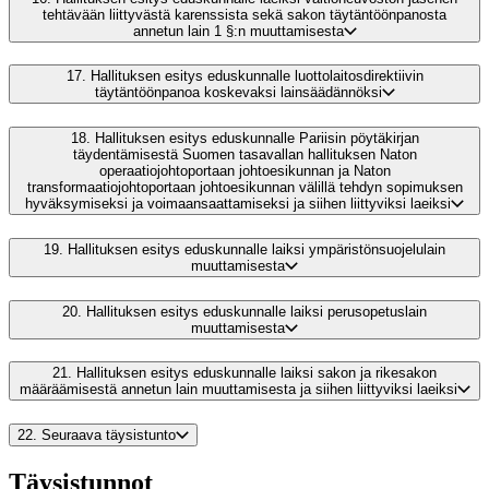
tehtävään liittyvästä karenssista sekä sakon täytäntöönpanosta
annetun lain 1 §:n muuttamisesta
17.
Hallituksen esitys eduskunnalle luottolaitosdirektiivin
täytäntöönpanoa koskevaksi lainsäädännöksi
18.
Hallituksen esitys eduskunnalle Pariisin pöytäkirjan
täydentämisestä Suomen tasavallan hallituksen Naton
operaatiojohtoportaan johtoesikunnan ja Naton
transformaatiojohtoportaan johtoesikunnan välillä tehdyn sopimuksen
hyväksymiseksi ja voimaansaattamiseksi ja siihen liittyviksi laeiksi
19.
Hallituksen esitys eduskunnalle laiksi ympäristönsuojelulain
muuttamisesta
20.
Hallituksen esitys eduskunnalle laiksi perusopetuslain
muuttamisesta
21.
Hallituksen esitys eduskunnalle laiksi sakon ja rikesakon
määräämisestä annetun lain muuttamisesta ja siihen liittyviksi laeiksi
22.
Seuraava täysistunto
Täysistunnot