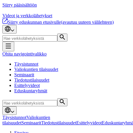
Siirry pääsisältöön
Videot ja verkkolähetykset
Siirry eduskunnan etusivulle
(avautuu uuteen välilehteen)
Ohita navigointivalikko
Täysistunnot
Valiokuntien tilaisuudet
Seminaarit
Tiedotustilaisuudet
Esittelyvideot
Eduskuntaryhmät
Täysistunnot
Valiokuntien
tilaisuudet
Seminaarit
Tiedotustilaisuudet
Esittelyvideot
Eduskuntaryhmä
Etusivu