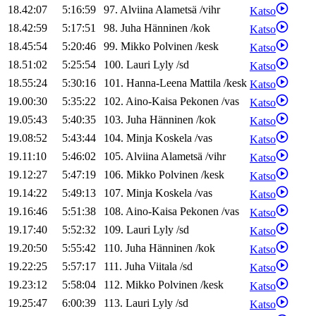
18.42:07
5:16:59
97
.
Alviina
Alametsä
/
vihr
Katso
18.42:59
5:17:51
98
.
Juha
Hänninen
/
kok
Katso
18.45:54
5:20:46
99
.
Mikko
Polvinen
/
kesk
Katso
18.51:02
5:25:54
100
.
Lauri
Lyly
/
sd
Katso
18.55:24
5:30:16
101
.
Hanna-Leena
Mattila
/
kesk
Katso
19.00:30
5:35:22
102
.
Aino-Kaisa
Pekonen
/
vas
Katso
19.05:43
5:40:35
103
.
Juha
Hänninen
/
kok
Katso
19.08:52
5:43:44
104
.
Minja
Koskela
/
vas
Katso
19.11:10
5:46:02
105
.
Alviina
Alametsä
/
vihr
Katso
19.12:27
5:47:19
106
.
Mikko
Polvinen
/
kesk
Katso
19.14:22
5:49:13
107
.
Minja
Koskela
/
vas
Katso
19.16:46
5:51:38
108
.
Aino-Kaisa
Pekonen
/
vas
Katso
19.17:40
5:52:32
109
.
Lauri
Lyly
/
sd
Katso
19.20:50
5:55:42
110
.
Juha
Hänninen
/
kok
Katso
19.22:25
5:57:17
111
.
Juha
Viitala
/
sd
Katso
19.23:12
5:58:04
112
.
Mikko
Polvinen
/
kesk
Katso
19.25:47
6:00:39
113
.
Lauri
Lyly
/
sd
Katso