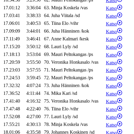
Katso
17.01:12
3:36:04
63
.
Minja
Koskela
/
vas
Katso
17.03:41
3:38:33
64
.
Juha
Viitala
/
sd
Katso
17.06:01
3:40:53
65
.
Tiina
Elo
/
vihr
Katso
17.09:09
3:44:01
66
.
Juha
Hänninen
/
kok
Katso
17.11:49
3:46:41
67
.
Anne
Kalmari
/
kesk
Katso
17.15:20
3:50:12
68
.
Lauri
Lyly
/
sd
Katso
17.18:13
3:53:04
69
.
Mauri
Peltokangas
/
ps
Katso
17.20:59
3:55:50
70
.
Veronika
Honkasalo
/
vas
Katso
17.23:03
3:57:55
71
.
Mauri
Peltokangas
/
ps
Katso
17.24:53
3:59:45
72
.
Mauri
Peltokangas
/
ps
Katso
17.32:32
4:07:24
73
.
Juha
Hänninen
/
kok
Katso
17.36:52
4:11:44
74
.
Mika
Kari
/
sd
Katso
17.41:40
4:16:32
75
.
Veronika
Honkasalo
/
vas
Katso
17.47:48
4:22:40
76
.
Tiina
Elo
/
vihr
Katso
17.52:08
4:27:00
77
.
Lauri
Lyly
/
sd
Katso
17.55:21
4:30:13
78
.
Minja
Koskela
/
vas
Katso
18.01:06
4:35:58
79
.
Johannes
Koskinen
/
sd
Katso