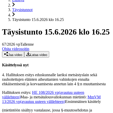
Täysistunnot
Täysistunto 15.6.2026 klo 16.25
Täysistunto 15.6.2026 klo 16.25
67
/
2026
vp
Tallenne
Ohita videosoitin
Jaa video
Lataa video
Käsittelyssä nyt
4.
Hallituksen esitys eduskunnalle laeiksi metsästyslain sekä
rauhoitettujen eläinten aiheuttamien vahinkojen ennalta
ehkäisemisestä ja korvaamisesta annetun lain 4 §:n muuttamisesta
Hallituksen esitys
:
HE 108/2026 vp
(avautuu uuteen
välilehteen)
Maa- ja metsätalousvaliokunnan mietintö
:
MmVM
13/2026 vp
(avautuu uuteen välilehteen)
Ensimmäinen käsittely
(mietintöön sisältyy vastalause, jossa §-muutosehdotus ja