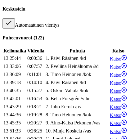
Keskustelu
Automaattinen vieritys
Puheenvuorot
(
122
)
Kellonaika
Videolla
Puhuja
Katso
13.25:44
0:00:36
1
.
Päivi
Räsänen
/
kd
Katso
13.33:06
0:07:57
2
.
Eveliina
Heinäluoma
/
sd
Katso
13.36:09
0:11:01
3
.
Timo
Heinonen
/
kok
Katso
13.39:18
0:14:10
4
.
Päivi
Räsänen
/
kd
Katso
13.40:35
0:15:27
5
.
Oskari
Valtola
/
kok
Katso
13.42:01
0:16:53
6
.
Bella
Forsgrén
/
vihr
Katso
13.43:29
0:18:21
7
.
Juho
Eerola
/
ps
Katso
13.44:36
0:19:28
8
.
Timo
Heinonen
/
kok
Katso
13.45:35
0:20:27
9
.
Aino-Kaisa
Pekonen
/
vas
Katso
13.51:33
0:26:25
10
.
Minja
Koskela
/
vas
Katso
13.54:36
0:29:27
11
.
Lauri
Lyly
/
sd