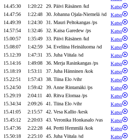
14.45:30
1:20:22
29
.
Päivi
Räsänen
/
kd
Katso
14.47:56
1:22:48
30
.
Johanna
Ojala-Niemelä
/
sd
Katso
14.49:39
1:24:30
31
.
Mauri
Peltokangas
/
ps
Katso
14.57:54
1:32:46
32
.
Kaisa
Garedew
/
ps
Katso
15.00:57
1:35:49
33
.
Päivi
Räsänen
/
kd
Katso
15.08:07
1:42:59
34
.
Eveliina
Heinäluoma
/
sd
Katso
15.12:39
1:47:31
35
.
Juha
Viitala
/
sd
Katso
15.14:16
1:49:08
36
.
Merja
Rasinkangas
/
ps
Katso
15.18:19
1:53:11
37
.
Juha
Hänninen
/
kok
Katso
15.22:51
1:57:43
38
.
Tiina
Elo
/
vihr
Katso
15.24:50
1:59:42
39
.
Anne
Rintamäki
/
ps
Katso
15.29:19
2:04:11
40
.
Ritva
Elomaa
/
ps
Katso
15.34:34
2:09:26
41
.
Tiina
Elo
/
vihr
Katso
15.41:05
2:15:57
42
.
Vesa
Kallio
/
kesk
Katso
15.45:12
2:20:03
43
.
Veronika
Honkasalo
/
vas
Katso
15.47:36
2:22:28
44
.
Pertti
Hemmilä
/
kok
Katso
15.50:18
2:25:10
45
.
Juha
Viitala
/
sd
Katso