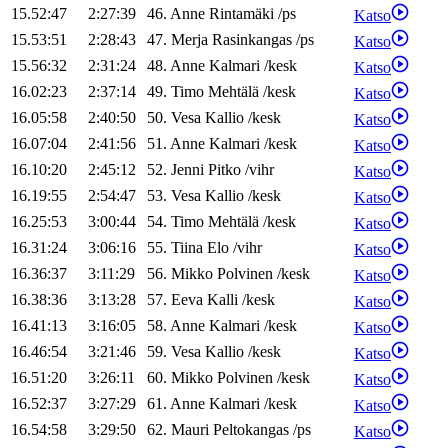
15.52:47
2:27:39
46
.
Anne
Rintamäki
/
ps
Katso
15.53:51
2:28:43
47
.
Merja
Rasinkangas
/
ps
Katso
15.56:32
2:31:24
48
.
Anne
Kalmari
/
kesk
Katso
16.02:23
2:37:14
49
.
Timo
Mehtälä
/
kesk
Katso
16.05:58
2:40:50
50
.
Vesa
Kallio
/
kesk
Katso
16.07:04
2:41:56
51
.
Anne
Kalmari
/
kesk
Katso
16.10:20
2:45:12
52
.
Jenni
Pitko
/
vihr
Katso
16.19:55
2:54:47
53
.
Vesa
Kallio
/
kesk
Katso
16.25:53
3:00:44
54
.
Timo
Mehtälä
/
kesk
Katso
16.31:24
3:06:16
55
.
Tiina
Elo
/
vihr
Katso
16.36:37
3:11:29
56
.
Mikko
Polvinen
/
kesk
Katso
16.38:36
3:13:28
57
.
Eeva
Kalli
/
kesk
Katso
16.41:13
3:16:05
58
.
Anne
Kalmari
/
kesk
Katso
16.46:54
3:21:46
59
.
Vesa
Kallio
/
kesk
Katso
16.51:20
3:26:11
60
.
Mikko
Polvinen
/
kesk
Katso
16.52:37
3:27:29
61
.
Anne
Kalmari
/
kesk
Katso
16.54:58
3:29:50
62
.
Mauri
Peltokangas
/
ps
Katso