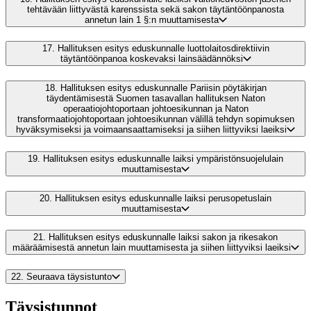
tehtävään liittyvästä karenssista sekä sakon täytäntöönpanosta
annetun lain 1 §:n muuttamisesta
17.
Hallituksen esitys eduskunnalle luottolaitosdirektiivin
täytäntöönpanoa koskevaksi lainsäädännöksi
18.
Hallituksen esitys eduskunnalle Pariisin pöytäkirjan
täydentämisestä Suomen tasavallan hallituksen Naton
operaatiojohtoportaan johtoesikunnan ja Naton
transformaatiojohtoportaan johtoesikunnan välillä tehdyn sopimuksen
hyväksymiseksi ja voimaansaattamiseksi ja siihen liittyviksi laeiksi
19.
Hallituksen esitys eduskunnalle laiksi ympäristönsuojelulain
muuttamisesta
20.
Hallituksen esitys eduskunnalle laiksi perusopetuslain
muuttamisesta
21.
Hallituksen esitys eduskunnalle laiksi sakon ja rikesakon
määräämisestä annetun lain muuttamisesta ja siihen liittyviksi laeiksi
22.
Seuraava täysistunto
Täysistunnot