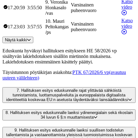
Katso
9
.
Veronika
Varsinainen
video
17.20:59
3:55:50
Honkasalo
puheenvuoro
/
vas
Katso
10
.
Mauri
Varsinainen
video
17.23:03
3:57:55
Peltokangas
puheenvuoro
/
ps
Näytä kaikki
Eduskunta hyväksyi hallituksen esitykseen HE 58/2026 vp
sisältyvän lakiehdotuksen sisällön mietinnön mukaisena.
Lakiehdotuksen ensimmäinen käsittely päättyi.
Täysistunnon pöytäkirjan asiakohta
:
PTK 67/2026/6 vp
(avautuu
uuteen välilehteen)
7.
Hallituksen esitys eduskunnalle rajat ylittävää sähköistä
tunnistamista, luottamuspalveluita ja eurooppalaista digitaalista
identiteettiä koskevaa EU:n asetusta täydentäväksi lainsäädännöksi
8.
Hallituksen esitys eduskunnalle laeiksi ydinenergialain sekä rikoslain
34 luvun 6 §:n muuttamisesta
9.
Hallituksen esitys eduskunnalle laeiksi suullisen todistelun
tallentamista ja vastaanottamista yleisissä tuomioistuimissa koskevan