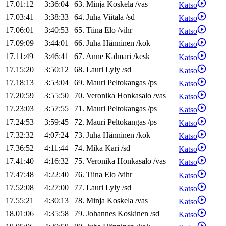
17.01:12
3:36:04
63
.
Minja
Koskela
/
vas
Katso
17.03:41
3:38:33
64
.
Juha
Viitala
/
sd
Katso
17.06:01
3:40:53
65
.
Tiina
Elo
/
vihr
Katso
17.09:09
3:44:01
66
.
Juha
Hänninen
/
kok
Katso
17.11:49
3:46:41
67
.
Anne
Kalmari
/
kesk
Katso
17.15:20
3:50:12
68
.
Lauri
Lyly
/
sd
Katso
17.18:13
3:53:04
69
.
Mauri
Peltokangas
/
ps
Katso
17.20:59
3:55:50
70
.
Veronika
Honkasalo
/
vas
Katso
17.23:03
3:57:55
71
.
Mauri
Peltokangas
/
ps
Katso
17.24:53
3:59:45
72
.
Mauri
Peltokangas
/
ps
Katso
17.32:32
4:07:24
73
.
Juha
Hänninen
/
kok
Katso
17.36:52
4:11:44
74
.
Mika
Kari
/
sd
Katso
17.41:40
4:16:32
75
.
Veronika
Honkasalo
/
vas
Katso
17.47:48
4:22:40
76
.
Tiina
Elo
/
vihr
Katso
17.52:08
4:27:00
77
.
Lauri
Lyly
/
sd
Katso
17.55:21
4:30:13
78
.
Minja
Koskela
/
vas
Katso
18.01:06
4:35:58
79
.
Johannes
Koskinen
/
sd
Katso