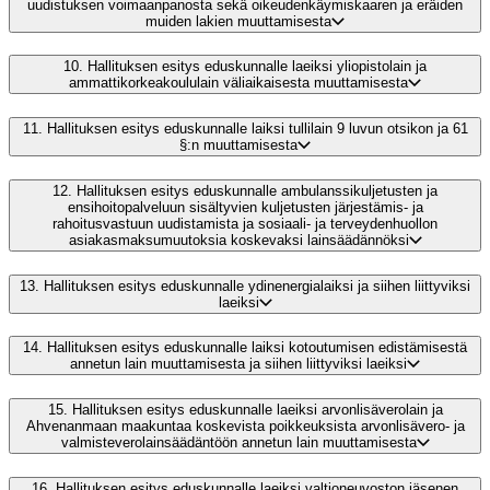
uudistuksen voimaanpanosta sekä oikeudenkäymiskaaren ja eräiden
muiden lakien muuttamisesta
10.
Hallituksen esitys eduskunnalle laeiksi yliopistolain ja
ammattikorkeakoululain väliaikaisesta muuttamisesta
11.
Hallituksen esitys eduskunnalle laiksi tullilain 9 luvun otsikon ja 61
§:n muuttamisesta
12.
Hallituksen esitys eduskunnalle ambulanssikuljetusten ja
ensihoitopalveluun sisältyvien kuljetusten järjestämis- ja
rahoitusvastuun uudistamista ja sosiaali- ja terveydenhuollon
asiakasmaksumuutoksia koskevaksi lainsäädännöksi
13.
Hallituksen esitys eduskunnalle ydinenergialaiksi ja siihen liittyviksi
laeiksi
14.
Hallituksen esitys eduskunnalle laiksi kotoutumisen edistämisestä
annetun lain muuttamisesta ja siihen liittyviksi laeiksi
15.
Hallituksen esitys eduskunnalle laeiksi arvonlisäverolain ja
Ahvenanmaan maakuntaa koskevista poikkeuksista arvonlisävero- ja
valmisteverolainsäädäntöön annetun lain muuttamisesta
16.
Hallituksen esitys eduskunnalle laeiksi valtioneuvoston jäsenen