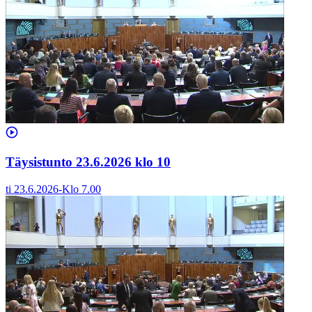
Täysistunto 23.6.2026 klo 10
ti 23.6.2026
-
Klo
7.00