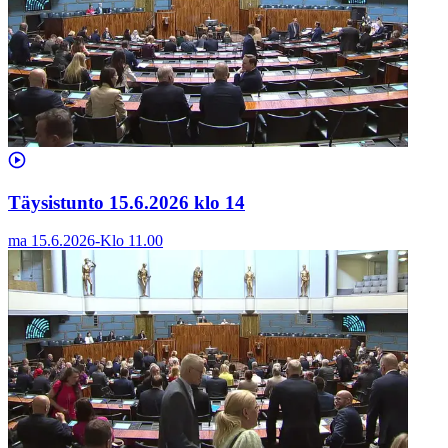
Täysistunto 15.6.2026 klo 14
ma 15.6.2026
-
Klo
11.00