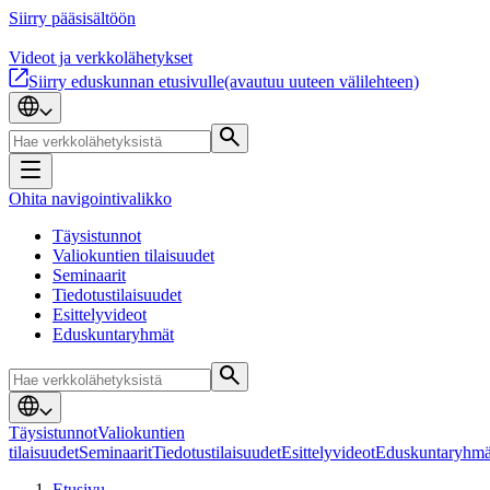
Siirry pääsisältöön
Videot ja verkkolähetykset
Siirry eduskunnan etusivulle
(avautuu uuteen välilehteen)
Ohita navigointivalikko
Täysistunnot
Valiokuntien tilaisuudet
Seminaarit
Tiedotustilaisuudet
Esittelyvideot
Eduskuntaryhmät
Täysistunnot
Valiokuntien
tilaisuudet
Seminaarit
Tiedotustilaisuudet
Esittelyvideot
Eduskuntaryhmä
Etusivu