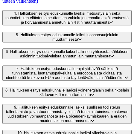
uuteen välilehteen)
4.
Hallituksen esitys eduskunnalle laeiksi metsästyslain sekä
rauhoitettujen eläinten aiheuttamien vahinkojen ennalta ehkäisemisestä
ja korvaamisesta annetun lain 4 §:n muuttamisesta
5.
Hallituksen esitys eduskunnalle laiksi luonnonsuojelulain
muuttamisesta
6.
Hallituksen esitys eduskunnalle laiksi hallinnon yhteisistä sähköisen
asioinnin tukipalveluista annetun lain muuttamisesta
7.
Hallituksen esitys eduskunnalle rajat ylittävää sähköistä
tunnistamista, luottamuspalveluita ja eurooppalaista digitaalista
identiteettiä koskevaa EU:n asetusta täydentäväksi lainsäädännöksi
8.
Hallituksen esitys eduskunnalle laeiksi ydinenergialain sekä rikoslain
34 luvun 6 §:n muuttamisesta
9.
Hallituksen esitys eduskunnalle laeiksi suullisen todistelun
tallentamista ja vastaanottamista yleisissä tuomioistuimissa koskevan
uudistuksen voimaanpanosta sekä oikeudenkäymiskaaren ja eräiden
muiden lakien muuttamisesta
10.
Hallituksen esitys eduskunnalle laeiksi yliopistolain ja