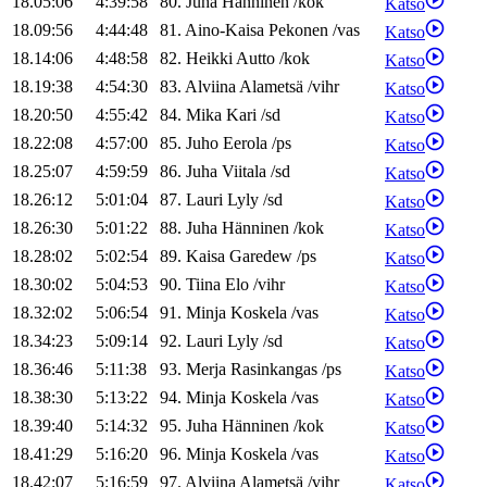
18.05:06
4:39:58
80
.
Juha
Hänninen
/
kok
Katso
18.09:56
4:44:48
81
.
Aino-Kaisa
Pekonen
/
vas
Katso
18.14:06
4:48:58
82
.
Heikki
Autto
/
kok
Katso
18.19:38
4:54:30
83
.
Alviina
Alametsä
/
vihr
Katso
18.20:50
4:55:42
84
.
Mika
Kari
/
sd
Katso
18.22:08
4:57:00
85
.
Juho
Eerola
/
ps
Katso
18.25:07
4:59:59
86
.
Juha
Viitala
/
sd
Katso
18.26:12
5:01:04
87
.
Lauri
Lyly
/
sd
Katso
18.26:30
5:01:22
88
.
Juha
Hänninen
/
kok
Katso
18.28:02
5:02:54
89
.
Kaisa
Garedew
/
ps
Katso
18.30:02
5:04:53
90
.
Tiina
Elo
/
vihr
Katso
18.32:02
5:06:54
91
.
Minja
Koskela
/
vas
Katso
18.34:23
5:09:14
92
.
Lauri
Lyly
/
sd
Katso
18.36:46
5:11:38
93
.
Merja
Rasinkangas
/
ps
Katso
18.38:30
5:13:22
94
.
Minja
Koskela
/
vas
Katso
18.39:40
5:14:32
95
.
Juha
Hänninen
/
kok
Katso
18.41:29
5:16:20
96
.
Minja
Koskela
/
vas
Katso
18.42:07
5:16:59
97
.
Alviina
Alametsä
/
vihr
Katso