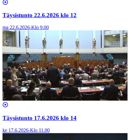
Täysistunto 22.6.2026 klo 12
ma 22.6.2026
-
Klo
9.00
Täysistunto 17.6.2026 klo 14
ke 17.6.2026
-
Klo
11.00