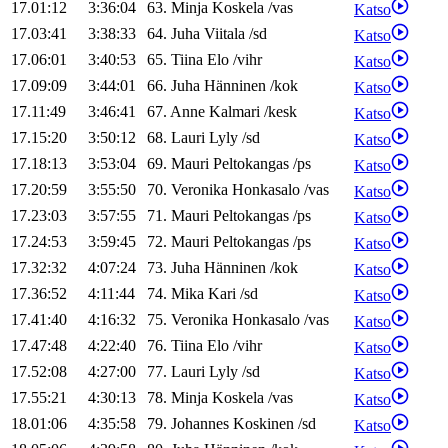
17.01:12
3:36:04
63
.
Minja
Koskela
/
vas
Katso
17.03:41
3:38:33
64
.
Juha
Viitala
/
sd
Katso
17.06:01
3:40:53
65
.
Tiina
Elo
/
vihr
Katso
17.09:09
3:44:01
66
.
Juha
Hänninen
/
kok
Katso
17.11:49
3:46:41
67
.
Anne
Kalmari
/
kesk
Katso
17.15:20
3:50:12
68
.
Lauri
Lyly
/
sd
Katso
17.18:13
3:53:04
69
.
Mauri
Peltokangas
/
ps
Katso
17.20:59
3:55:50
70
.
Veronika
Honkasalo
/
vas
Katso
17.23:03
3:57:55
71
.
Mauri
Peltokangas
/
ps
Katso
17.24:53
3:59:45
72
.
Mauri
Peltokangas
/
ps
Katso
17.32:32
4:07:24
73
.
Juha
Hänninen
/
kok
Katso
17.36:52
4:11:44
74
.
Mika
Kari
/
sd
Katso
17.41:40
4:16:32
75
.
Veronika
Honkasalo
/
vas
Katso
17.47:48
4:22:40
76
.
Tiina
Elo
/
vihr
Katso
17.52:08
4:27:00
77
.
Lauri
Lyly
/
sd
Katso
17.55:21
4:30:13
78
.
Minja
Koskela
/
vas
Katso
18.01:06
4:35:58
79
.
Johannes
Koskinen
/
sd
Katso