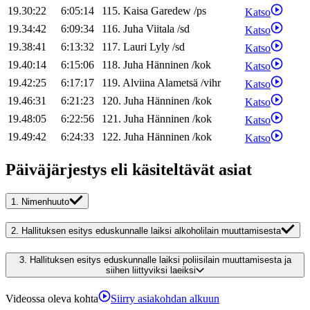
19.30:22
6:05:14
115
.
Kaisa
Garedew
/
ps
Katso
19.34:42
6:09:34
116
.
Juha
Viitala
/
sd
Katso
19.38:41
6:13:32
117
.
Lauri
Lyly
/
sd
Katso
19.40:14
6:15:06
118
.
Juha
Hänninen
/
kok
Katso
19.42:25
6:17:17
119
.
Alviina
Alametsä
/
vihr
Katso
19.46:31
6:21:23
120
.
Juha
Hänninen
/
kok
Katso
19.48:05
6:22:56
121
.
Juha
Hänninen
/
kok
Katso
19.49:42
6:24:33
122
.
Juha
Hänninen
/
kok
Katso
Päiväjärjestys eli käsiteltävät asiat
1.
Nimenhuuto
2.
Hallituksen esitys eduskunnalle laiksi alkoholilain muuttamisesta
3.
Hallituksen esitys eduskunnalle laiksi poliisilain muuttamisesta ja
siihen liittyviksi laeiksi
Videossa oleva kohta
Siirry asiakohdan alkuun