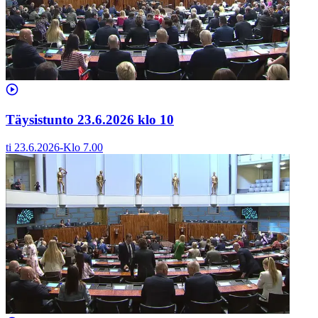
Täysistunto 23.6.2026 klo 10
ti 23.6.2026
-
Klo
7.00