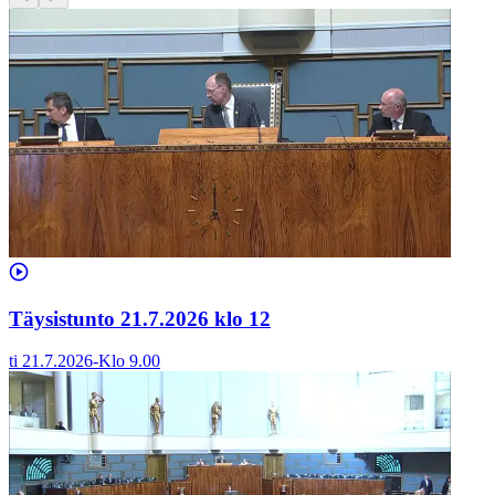
Täysistunto 21.7.2026 klo 12
ti 21.7.2026
-
Klo
9.00