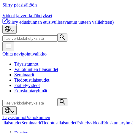
Siirry pääsisältöön
Videot ja verkkolähetykset
Siirry eduskunnan etusivulle
(avautuu uuteen välilehteen)
Ohita navigointivalikko
Täysistunnot
Valiokuntien tilaisuudet
Seminaarit
Tiedotustilaisuudet
Esittelyvideot
Eduskuntaryhmät
Täysistunnot
Valiokuntien
tilaisuudet
Seminaarit
Tiedotustilaisuudet
Esittelyvideot
Eduskuntaryhmä
Etusivu