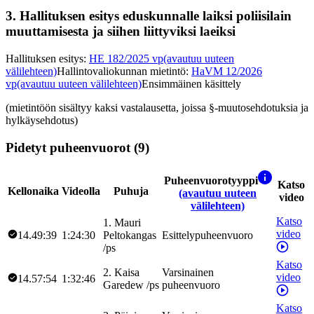
3.
Hallituksen esitys eduskunnalle laiksi poliisilain
muuttamisesta ja siihen liittyviksi laeiksi
Hallituksen esitys
:
HE 182/2025 vp
(avautuu uuteen
välilehteen)
Hallintovaliokunnan mietintö
:
HaVM 12/2026
vp
(avautuu uuteen välilehteen)
Ensimmäinen käsittely
(mietintöön sisältyy kaksi vastalausetta, joissa §-muutosehdotuksia ja
hylkäysehdotus)
Pidetyt puheenvuorot (9)
Puheenvuorotyyppi
Katso
Kellonaika
Videolla
Puhuja
(avautuu uuteen
video
välilehteen)
Katso
1
.
Mauri
video
14.49:39
1:24:30
Peltokangas
Esittelypuheenvuoro
/
ps
Katso
2
.
Kaisa
Varsinainen
video
14.57:54
1:32:46
Garedew
/
ps
puheenvuoro
Katso