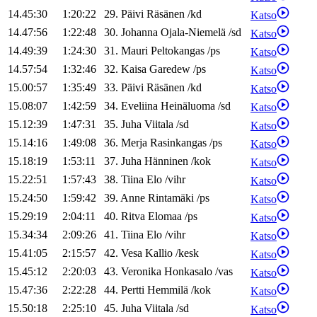
14.45:30
1:20:22
29
.
Päivi
Räsänen
/
kd
Katso
14.47:56
1:22:48
30
.
Johanna
Ojala-Niemelä
/
sd
Katso
14.49:39
1:24:30
31
.
Mauri
Peltokangas
/
ps
Katso
14.57:54
1:32:46
32
.
Kaisa
Garedew
/
ps
Katso
15.00:57
1:35:49
33
.
Päivi
Räsänen
/
kd
Katso
15.08:07
1:42:59
34
.
Eveliina
Heinäluoma
/
sd
Katso
15.12:39
1:47:31
35
.
Juha
Viitala
/
sd
Katso
15.14:16
1:49:08
36
.
Merja
Rasinkangas
/
ps
Katso
15.18:19
1:53:11
37
.
Juha
Hänninen
/
kok
Katso
15.22:51
1:57:43
38
.
Tiina
Elo
/
vihr
Katso
15.24:50
1:59:42
39
.
Anne
Rintamäki
/
ps
Katso
15.29:19
2:04:11
40
.
Ritva
Elomaa
/
ps
Katso
15.34:34
2:09:26
41
.
Tiina
Elo
/
vihr
Katso
15.41:05
2:15:57
42
.
Vesa
Kallio
/
kesk
Katso
15.45:12
2:20:03
43
.
Veronika
Honkasalo
/
vas
Katso
15.47:36
2:22:28
44
.
Pertti
Hemmilä
/
kok
Katso
15.50:18
2:25:10
45
.
Juha
Viitala
/
sd
Katso