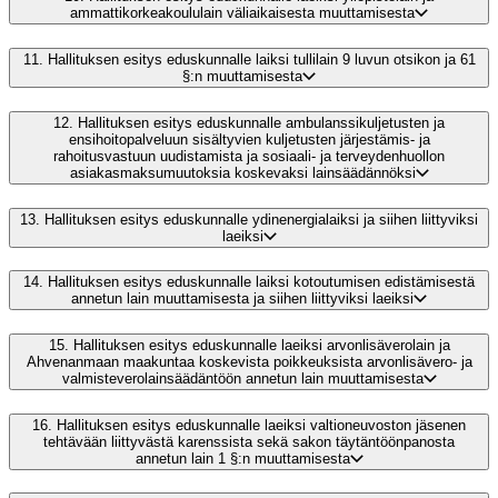
ammattikorkeakoululain väliaikaisesta muuttamisesta
11.
Hallituksen esitys eduskunnalle laiksi tullilain 9 luvun otsikon ja 61
§:n muuttamisesta
12.
Hallituksen esitys eduskunnalle ambulanssikuljetusten ja
ensihoitopalveluun sisältyvien kuljetusten järjestämis- ja
rahoitusvastuun uudistamista ja sosiaali- ja terveydenhuollon
asiakasmaksumuutoksia koskevaksi lainsäädännöksi
13.
Hallituksen esitys eduskunnalle ydinenergialaiksi ja siihen liittyviksi
laeiksi
14.
Hallituksen esitys eduskunnalle laiksi kotoutumisen edistämisestä
annetun lain muuttamisesta ja siihen liittyviksi laeiksi
15.
Hallituksen esitys eduskunnalle laeiksi arvonlisäverolain ja
Ahvenanmaan maakuntaa koskevista poikkeuksista arvonlisävero- ja
valmisteverolainsäädäntöön annetun lain muuttamisesta
16.
Hallituksen esitys eduskunnalle laeiksi valtioneuvoston jäsenen
tehtävään liittyvästä karenssista sekä sakon täytäntöönpanosta
annetun lain 1 §:n muuttamisesta