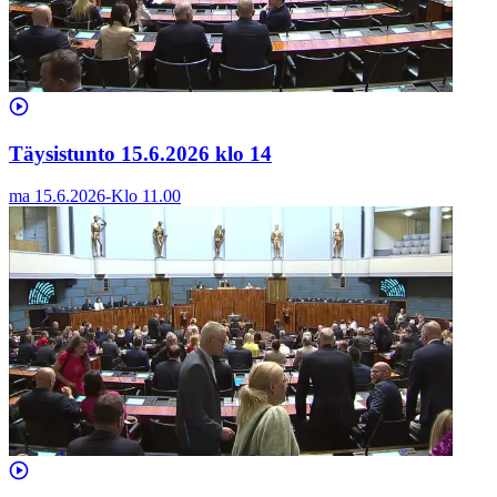
Täysistunto 15.6.2026 klo 14
ma 15.6.2026
-
Klo
11.00