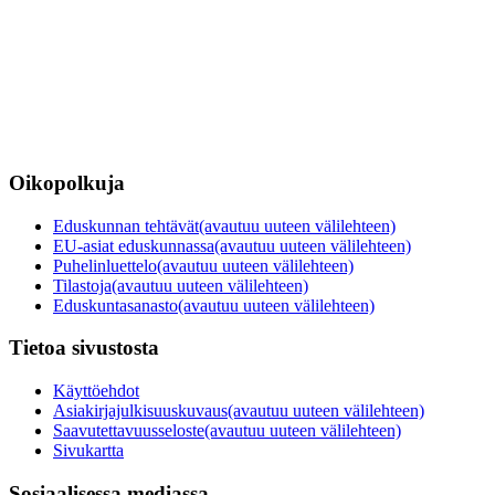
Oikopolkuja
Eduskunnan tehtävät
(avautuu uuteen välilehteen)
EU-asiat eduskunnassa
(avautuu uuteen välilehteen)
Puhelinluettelo
(avautuu uuteen välilehteen)
Tilastoja
(avautuu uuteen välilehteen)
Eduskuntasanasto
(avautuu uuteen välilehteen)
Tietoa sivustosta
Käyttöehdot
Asiakirjajulkisuuskuvaus
(avautuu uuteen välilehteen)
Saavutettavuusseloste
(avautuu uuteen välilehteen)
Sivukartta
Sosiaalisessa mediassa