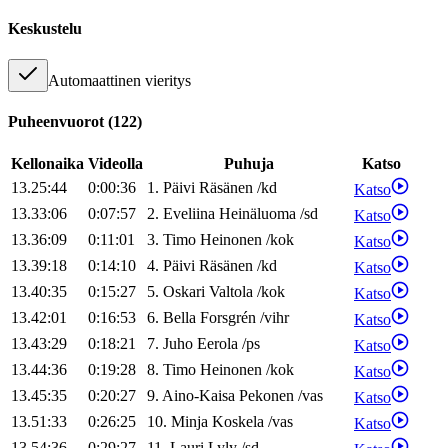
Keskustelu
Automaattinen vieritys
Puheenvuorot
(
122
)
Kellonaika
Videolla
Puhuja
Katso
13.25:44
0:00:36
1
.
Päivi
Räsänen
/
kd
Katso
13.33:06
0:07:57
2
.
Eveliina
Heinäluoma
/
sd
Katso
13.36:09
0:11:01
3
.
Timo
Heinonen
/
kok
Katso
13.39:18
0:14:10
4
.
Päivi
Räsänen
/
kd
Katso
13.40:35
0:15:27
5
.
Oskari
Valtola
/
kok
Katso
13.42:01
0:16:53
6
.
Bella
Forsgrén
/
vihr
Katso
13.43:29
0:18:21
7
.
Juho
Eerola
/
ps
Katso
13.44:36
0:19:28
8
.
Timo
Heinonen
/
kok
Katso
13.45:35
0:20:27
9
.
Aino-Kaisa
Pekonen
/
vas
Katso
13.51:33
0:26:25
10
.
Minja
Koskela
/
vas
Katso
13.54:36
0:29:27
11
.
Lauri
Lyly
/
sd