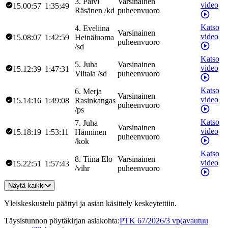
3
.
Päivi
Varsinainen
video
15.00:57
1:35:49
Räsänen
/
kd
puheenvuoro
Katso
4
.
Eveliina
Varsinainen
video
15.08:07
1:42:59
Heinäluoma
puheenvuoro
/
sd
Katso
5
.
Juha
Varsinainen
video
15.12:39
1:47:31
Viitala
/
sd
puheenvuoro
Katso
6
.
Merja
Varsinainen
video
15.14:16
1:49:08
Rasinkangas
puheenvuoro
/
ps
Katso
7
.
Juha
Varsinainen
video
15.18:19
1:53:11
Hänninen
puheenvuoro
/
kok
Katso
8
.
Tiina
Elo
Varsinainen
video
15.22:51
1:57:43
/
vihr
puheenvuoro
Näytä kaikki
Yleiskeskustelu päättyi ja asian käsittely keskeytettiin.
Täysistunnon pöytäkirjan asiakohta
:
PTK 67/2026/3 vp
(avautuu