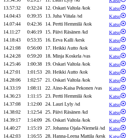
Katso
13.57:32
0:32:24
12
.
Oskari
Valtola
/
kok
Katso
14.04:43
0:39:35
13
.
Juha
Viitala
/
sd
Katso
14.07:44
0:42:36
14
.
Pertti
Hemmilä
/
kok
Katso
14.11:27
0:46:19
15
.
Päivi
Räsänen
/
kd
Katso
14.18:43
0:53:35
16
.
Eeva
Kalli
/
kesk
Katso
14.21:08
0:56:00
17
.
Heikki
Autto
/
kok
Katso
14.24:28
0:59:20
18
.
Minja
Koskela
/
vas
Katso
14.25:46
1:00:38
19
.
Oskari
Valtola
/
kok
Katso
14.27:01
1:01:53
20
.
Heikki
Autto
/
kok
Katso
14.28:06
1:02:57
21
.
Oskari
Valtola
/
kok
Katso
14.33:19
1:08:11
22
.
Aino-Kaisa
Pekonen
/
vas
Katso
14.36:23
1:11:15
23
.
Pertti
Hemmilä
/
kok
Katso
14.37:08
1:12:00
24
.
Lauri
Lyly
/
sd
Katso
14.38:02
1:12:54
25
.
Päivi
Räsänen
/
kd
Katso
14.39:17
1:14:09
26
.
Oskari
Valtola
/
kok
Katso
14.40:27
1:15:19
27
.
Johanna
Ojala-Niemelä
/
sd
Katso
14.42:03
1:16:55
28
.
Hanna-Leena
Mattila
/
kesk
Katso