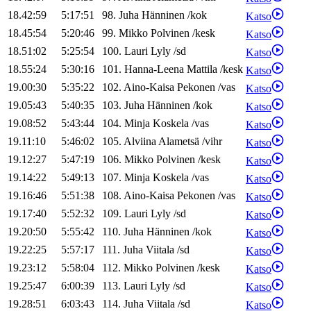
18.42:59
5:17:51
98
.
Juha
Hänninen
/
kok
Katso
18.45:54
5:20:46
99
.
Mikko
Polvinen
/
kesk
Katso
18.51:02
5:25:54
100
.
Lauri
Lyly
/
sd
Katso
18.55:24
5:30:16
101
.
Hanna-Leena
Mattila
/
kesk
Katso
19.00:30
5:35:22
102
.
Aino-Kaisa
Pekonen
/
vas
Katso
19.05:43
5:40:35
103
.
Juha
Hänninen
/
kok
Katso
19.08:52
5:43:44
104
.
Minja
Koskela
/
vas
Katso
19.11:10
5:46:02
105
.
Alviina
Alametsä
/
vihr
Katso
19.12:27
5:47:19
106
.
Mikko
Polvinen
/
kesk
Katso
19.14:22
5:49:13
107
.
Minja
Koskela
/
vas
Katso
19.16:46
5:51:38
108
.
Aino-Kaisa
Pekonen
/
vas
Katso
19.17:40
5:52:32
109
.
Lauri
Lyly
/
sd
Katso
19.20:50
5:55:42
110
.
Juha
Hänninen
/
kok
Katso
19.22:25
5:57:17
111
.
Juha
Viitala
/
sd
Katso
19.23:12
5:58:04
112
.
Mikko
Polvinen
/
kesk
Katso
19.25:47
6:00:39
113
.
Lauri
Lyly
/
sd
Katso
19.28:51
6:03:43
114
.
Juha
Viitala
/
sd
Katso