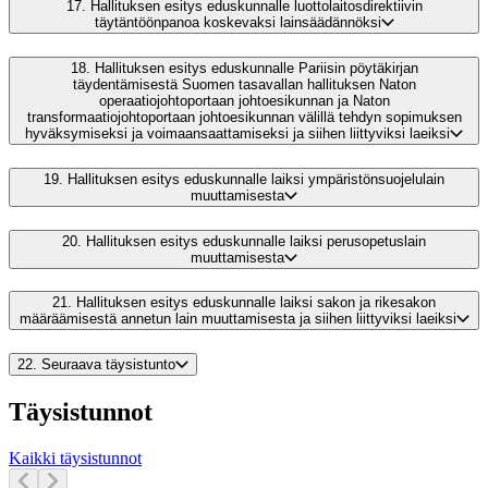
17.
Hallituksen esitys eduskunnalle luottolaitosdirektiivin
täytäntöönpanoa koskevaksi lainsäädännöksi
18.
Hallituksen esitys eduskunnalle Pariisin pöytäkirjan
täydentämisestä Suomen tasavallan hallituksen Naton
operaatiojohtoportaan johtoesikunnan ja Naton
transformaatiojohtoportaan johtoesikunnan välillä tehdyn sopimuksen
hyväksymiseksi ja voimaansaattamiseksi ja siihen liittyviksi laeiksi
19.
Hallituksen esitys eduskunnalle laiksi ympäristönsuojelulain
muuttamisesta
20.
Hallituksen esitys eduskunnalle laiksi perusopetuslain
muuttamisesta
21.
Hallituksen esitys eduskunnalle laiksi sakon ja rikesakon
määräämisestä annetun lain muuttamisesta ja siihen liittyviksi laeiksi
22.
Seuraava täysistunto
Täysistunnot
Kaikki täysistunnot