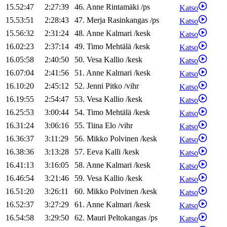
15.52:47
2:27:39
46
.
Anne
Rintamäki
/
ps
Katso
15.53:51
2:28:43
47
.
Merja
Rasinkangas
/
ps
Katso
15.56:32
2:31:24
48
.
Anne
Kalmari
/
kesk
Katso
16.02:23
2:37:14
49
.
Timo
Mehtälä
/
kesk
Katso
16.05:58
2:40:50
50
.
Vesa
Kallio
/
kesk
Katso
16.07:04
2:41:56
51
.
Anne
Kalmari
/
kesk
Katso
16.10:20
2:45:12
52
.
Jenni
Pitko
/
vihr
Katso
16.19:55
2:54:47
53
.
Vesa
Kallio
/
kesk
Katso
16.25:53
3:00:44
54
.
Timo
Mehtälä
/
kesk
Katso
16.31:24
3:06:16
55
.
Tiina
Elo
/
vihr
Katso
16.36:37
3:11:29
56
.
Mikko
Polvinen
/
kesk
Katso
16.38:36
3:13:28
57
.
Eeva
Kalli
/
kesk
Katso
16.41:13
3:16:05
58
.
Anne
Kalmari
/
kesk
Katso
16.46:54
3:21:46
59
.
Vesa
Kallio
/
kesk
Katso
16.51:20
3:26:11
60
.
Mikko
Polvinen
/
kesk
Katso
16.52:37
3:27:29
61
.
Anne
Kalmari
/
kesk
Katso
16.54:58
3:29:50
62
.
Mauri
Peltokangas
/
ps
Katso