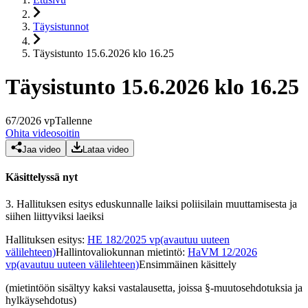
Täysistunnot
Täysistunto 15.6.2026 klo 16.25
Täysistunto 15.6.2026 klo 16.25
67
/
2026
vp
Tallenne
Ohita videosoitin
Jaa video
Lataa video
Käsittelyssä nyt
3.
Hallituksen esitys eduskunnalle laiksi poliisilain muuttamisesta ja
siihen liittyviksi laeiksi
Hallituksen esitys
:
HE 182/2025 vp
(avautuu uuteen
välilehteen)
Hallintovaliokunnan mietintö
:
HaVM 12/2026
vp
(avautuu uuteen välilehteen)
Ensimmäinen käsittely
(mietintöön sisältyy kaksi vastalausetta, joissa §-muutosehdotuksia ja
hylkäysehdotus)