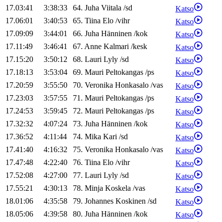
17.03:41
3:38:33
64
.
Juha
Viitala
/
sd
Katso
17.06:01
3:40:53
65
.
Tiina
Elo
/
vihr
Katso
17.09:09
3:44:01
66
.
Juha
Hänninen
/
kok
Katso
17.11:49
3:46:41
67
.
Anne
Kalmari
/
kesk
Katso
17.15:20
3:50:12
68
.
Lauri
Lyly
/
sd
Katso
17.18:13
3:53:04
69
.
Mauri
Peltokangas
/
ps
Katso
17.20:59
3:55:50
70
.
Veronika
Honkasalo
/
vas
Katso
17.23:03
3:57:55
71
.
Mauri
Peltokangas
/
ps
Katso
17.24:53
3:59:45
72
.
Mauri
Peltokangas
/
ps
Katso
17.32:32
4:07:24
73
.
Juha
Hänninen
/
kok
Katso
17.36:52
4:11:44
74
.
Mika
Kari
/
sd
Katso
17.41:40
4:16:32
75
.
Veronika
Honkasalo
/
vas
Katso
17.47:48
4:22:40
76
.
Tiina
Elo
/
vihr
Katso
17.52:08
4:27:00
77
.
Lauri
Lyly
/
sd
Katso
17.55:21
4:30:13
78
.
Minja
Koskela
/
vas
Katso
18.01:06
4:35:58
79
.
Johannes
Koskinen
/
sd
Katso
18.05:06
4:39:58
80
.
Juha
Hänninen
/
kok
Katso