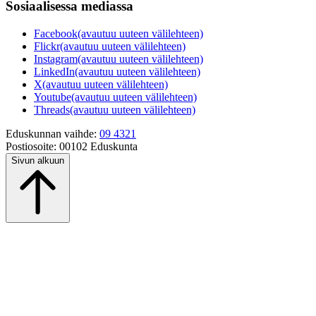
Sosiaalisessa mediassa
Facebook
(avautuu uuteen välilehteen)
Flickr
(avautuu uuteen välilehteen)
Instagram
(avautuu uuteen välilehteen)
LinkedIn
(avautuu uuteen välilehteen)
X
(avautuu uuteen välilehteen)
Youtube
(avautuu uuteen välilehteen)
Threads
(avautuu uuteen välilehteen)
Eduskunnan vaihde:
09 4321
Postiosoite:
00102 Eduskunta
Sivun alkuun