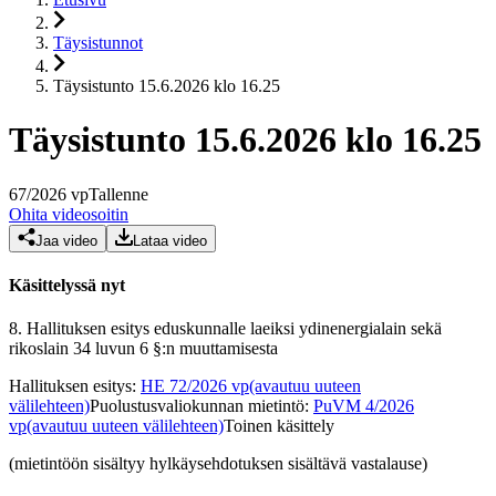
Täysistunnot
Täysistunto 15.6.2026 klo 16.25
Täysistunto 15.6.2026 klo 16.25
67
/
2026
vp
Tallenne
Ohita videosoitin
Jaa video
Lataa video
Käsittelyssä nyt
8.
Hallituksen esitys eduskunnalle laeiksi ydinenergialain sekä
rikoslain 34 luvun 6 §:n muuttamisesta
Hallituksen esitys
:
HE 72/2026 vp
(avautuu uuteen
välilehteen)
Puolustusvaliokunnan mietintö
:
PuVM 4/2026
vp
(avautuu uuteen välilehteen)
Toinen käsittely
(mietintöön sisältyy hylkäysehdotuksen sisältävä vastalause)