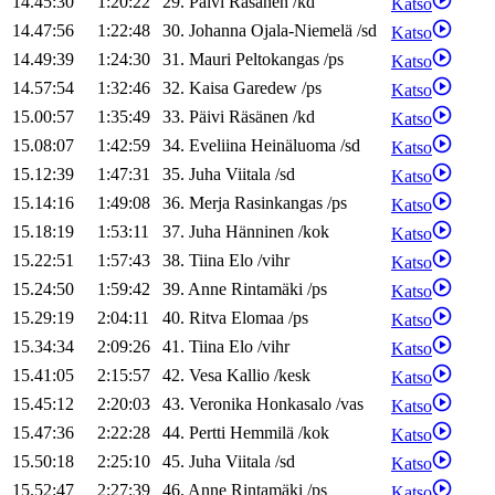
14.45:30
1:20:22
29
.
Päivi
Räsänen
/
kd
Katso
14.47:56
1:22:48
30
.
Johanna
Ojala-Niemelä
/
sd
Katso
14.49:39
1:24:30
31
.
Mauri
Peltokangas
/
ps
Katso
14.57:54
1:32:46
32
.
Kaisa
Garedew
/
ps
Katso
15.00:57
1:35:49
33
.
Päivi
Räsänen
/
kd
Katso
15.08:07
1:42:59
34
.
Eveliina
Heinäluoma
/
sd
Katso
15.12:39
1:47:31
35
.
Juha
Viitala
/
sd
Katso
15.14:16
1:49:08
36
.
Merja
Rasinkangas
/
ps
Katso
15.18:19
1:53:11
37
.
Juha
Hänninen
/
kok
Katso
15.22:51
1:57:43
38
.
Tiina
Elo
/
vihr
Katso
15.24:50
1:59:42
39
.
Anne
Rintamäki
/
ps
Katso
15.29:19
2:04:11
40
.
Ritva
Elomaa
/
ps
Katso
15.34:34
2:09:26
41
.
Tiina
Elo
/
vihr
Katso
15.41:05
2:15:57
42
.
Vesa
Kallio
/
kesk
Katso
15.45:12
2:20:03
43
.
Veronika
Honkasalo
/
vas
Katso
15.47:36
2:22:28
44
.
Pertti
Hemmilä
/
kok
Katso
15.50:18
2:25:10
45
.
Juha
Viitala
/
sd
Katso
15.52:47
2:27:39
46
.
Anne
Rintamäki
/
ps
Katso