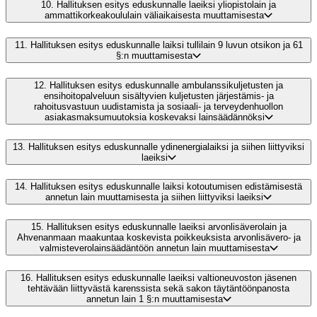
10.
Hallituksen esitys eduskunnalle laeiksi yliopistolain ja
ammattikorkeakoululain väliaikaisesta muuttamisesta
11.
Hallituksen esitys eduskunnalle laiksi tullilain 9 luvun otsikon ja 61
§:n muuttamisesta
12.
Hallituksen esitys eduskunnalle ambulanssikuljetusten ja
ensihoitopalveluun sisältyvien kuljetusten järjestämis- ja
rahoitusvastuun uudistamista ja sosiaali- ja terveydenhuollon
asiakasmaksumuutoksia koskevaksi lainsäädännöksi
13.
Hallituksen esitys eduskunnalle ydinenergialaiksi ja siihen liittyviksi
laeiksi
14.
Hallituksen esitys eduskunnalle laiksi kotoutumisen edistämisestä
annetun lain muuttamisesta ja siihen liittyviksi laeiksi
15.
Hallituksen esitys eduskunnalle laeiksi arvonlisäverolain ja
Ahvenanmaan maakuntaa koskevista poikkeuksista arvonlisävero- ja
valmisteverolainsäädäntöön annetun lain muuttamisesta
16.
Hallituksen esitys eduskunnalle laeiksi valtioneuvoston jäsenen
tehtävään liittyvästä karenssista sekä sakon täytäntöönpanosta
annetun lain 1 §:n muuttamisesta