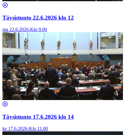
Täysistunto 22.6.2026 klo 12
ma 22.6.2026
-
Klo
9.00
Täysistunto 17.6.2026 klo 14
ke 17.6.2026
-
Klo
11.00