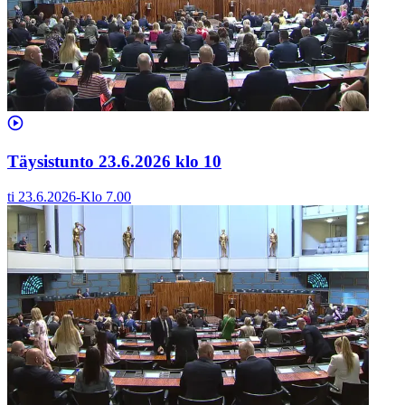
Täysistunto 23.6.2026 klo 10
ti 23.6.2026
-
Klo
7.00