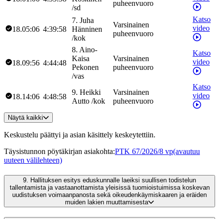
puheenvuoro
/
sd
Katso
7
.
Juha
Varsinainen
video
18.05:06
4:39:58
Hänninen
puheenvuoro
/
kok
8
.
Aino-
Katso
Kaisa
Varsinainen
video
18.09:56
4:44:48
Pekonen
puheenvuoro
/
vas
Katso
9
.
Heikki
Varsinainen
video
18.14:06
4:48:58
Autto
/
kok
puheenvuoro
Näytä kaikki
Keskustelu päättyi ja asian käsittely keskeytettiin.
Täysistunnon pöytäkirjan asiakohta
:
PTK 67/2026/8 vp
(avautuu
uuteen välilehteen)
9.
Hallituksen esitys eduskunnalle laeiksi suullisen todistelun
tallentamista ja vastaanottamista yleisissä tuomioistuimissa koskevan
uudistuksen voimaanpanosta sekä oikeudenkäymiskaaren ja eräiden
muiden lakien muuttamisesta