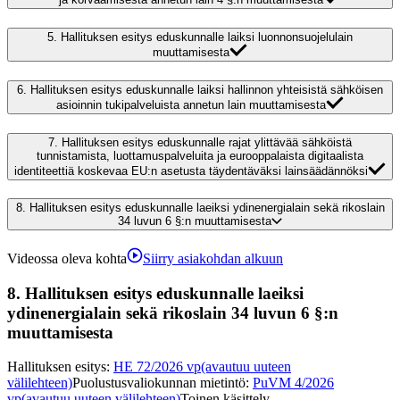
5.
Hallituksen esitys eduskunnalle laiksi luonnonsuojelulain
muuttamisesta
6.
Hallituksen esitys eduskunnalle laiksi hallinnon yhteisistä sähköisen
asioinnin tukipalveluista annetun lain muuttamisesta
7.
Hallituksen esitys eduskunnalle rajat ylittävää sähköistä
tunnistamista, luottamuspalveluita ja eurooppalaista digitaalista
identiteettiä koskevaa EU:n asetusta täydentäväksi lainsäädännöksi
8.
Hallituksen esitys eduskunnalle laeiksi ydinenergialain sekä rikoslain
34 luvun 6 §:n muuttamisesta
Videossa oleva kohta
Siirry asiakohdan alkuun
8.
Hallituksen esitys eduskunnalle laeiksi
ydinenergialain sekä rikoslain 34 luvun 6 §:n
muuttamisesta
Hallituksen esitys
:
HE 72/2026 vp
(avautuu uuteen
välilehteen)
Puolustusvaliokunnan mietintö
:
PuVM 4/2026
vp
(avautuu uuteen välilehteen)
Toinen käsittely