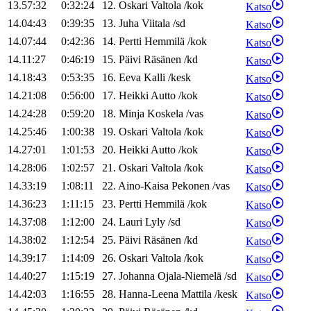
13.57:32
0:32:24
12
.
Oskari
Valtola
/
kok
Katso
14.04:43
0:39:35
13
.
Juha
Viitala
/
sd
Katso
14.07:44
0:42:36
14
.
Pertti
Hemmilä
/
kok
Katso
14.11:27
0:46:19
15
.
Päivi
Räsänen
/
kd
Katso
14.18:43
0:53:35
16
.
Eeva
Kalli
/
kesk
Katso
14.21:08
0:56:00
17
.
Heikki
Autto
/
kok
Katso
14.24:28
0:59:20
18
.
Minja
Koskela
/
vas
Katso
14.25:46
1:00:38
19
.
Oskari
Valtola
/
kok
Katso
14.27:01
1:01:53
20
.
Heikki
Autto
/
kok
Katso
14.28:06
1:02:57
21
.
Oskari
Valtola
/
kok
Katso
14.33:19
1:08:11
22
.
Aino-Kaisa
Pekonen
/
vas
Katso
14.36:23
1:11:15
23
.
Pertti
Hemmilä
/
kok
Katso
14.37:08
1:12:00
24
.
Lauri
Lyly
/
sd
Katso
14.38:02
1:12:54
25
.
Päivi
Räsänen
/
kd
Katso
14.39:17
1:14:09
26
.
Oskari
Valtola
/
kok
Katso
14.40:27
1:15:19
27
.
Johanna
Ojala-Niemelä
/
sd
Katso
14.42:03
1:16:55
28
.
Hanna-Leena
Mattila
/
kesk
Katso