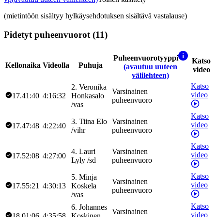
(mietintöön sisältyy hylkäysehdotuksen sisältävä vastalause)
Pidetyt puheenvuorot (11)
Puheenvuorotyyppi
Katso
Kellonaika
Videolla
Puhuja
(avautuu uuteen
video
välilehteen)
Katso
2
.
Veronika
Varsinainen
video
17.41:40
4:16:32
Honkasalo
puheenvuoro
/
vas
Katso
3
.
Tiina
Elo
Varsinainen
video
17.47:48
4:22:40
/
vihr
puheenvuoro
Katso
4
.
Lauri
Varsinainen
video
17.52:08
4:27:00
Lyly
/
sd
puheenvuoro
Katso
5
.
Minja
Varsinainen
video
17.55:21
4:30:13
Koskela
puheenvuoro
/
vas
Katso
6
.
Johannes
Varsinainen
video
18.01:06
4:35:58
Koskinen