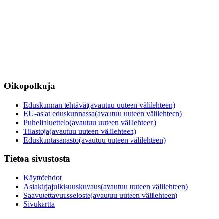
Oikopolkuja
Eduskunnan tehtävät
(avautuu uuteen välilehteen)
EU-asiat eduskunnassa
(avautuu uuteen välilehteen)
Puhelinluettelo
(avautuu uuteen välilehteen)
Tilastoja
(avautuu uuteen välilehteen)
Eduskuntasanasto
(avautuu uuteen välilehteen)
Tietoa sivustosta
Käyttöehdot
Asiakirjajulkisuuskuvaus
(avautuu uuteen välilehteen)
Saavutettavuusseloste
(avautuu uuteen välilehteen)
Sivukartta