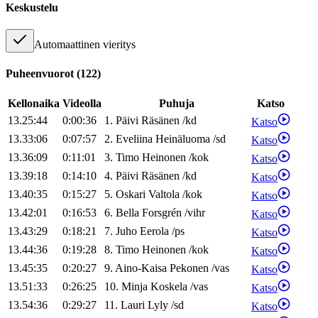
Keskustelu
Automaattinen vieritys
Puheenvuorot
(
122
)
Kellonaika
Videolla
Puhuja
Katso
13.25:44
0:00:36
1
.
Päivi
Räsänen
/
kd
Katso
13.33:06
0:07:57
2
.
Eveliina
Heinäluoma
/
sd
Katso
13.36:09
0:11:01
3
.
Timo
Heinonen
/
kok
Katso
13.39:18
0:14:10
4
.
Päivi
Räsänen
/
kd
Katso
13.40:35
0:15:27
5
.
Oskari
Valtola
/
kok
Katso
13.42:01
0:16:53
6
.
Bella
Forsgrén
/
vihr
Katso
13.43:29
0:18:21
7
.
Juho
Eerola
/
ps
Katso
13.44:36
0:19:28
8
.
Timo
Heinonen
/
kok
Katso
13.45:35
0:20:27
9
.
Aino-Kaisa
Pekonen
/
vas
Katso
13.51:33
0:26:25
10
.
Minja
Koskela
/
vas
Katso
13.54:36
0:29:27
11
.
Lauri
Lyly
/
sd
Katso