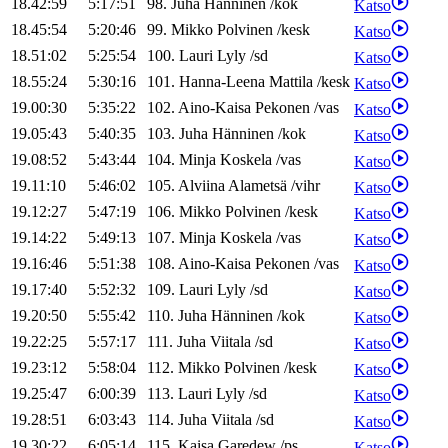
18.42:59
5:17:51
98
.
Juha
Hänninen
/
kok
Katso
18.45:54
5:20:46
99
.
Mikko
Polvinen
/
kesk
Katso
18.51:02
5:25:54
100
.
Lauri
Lyly
/
sd
Katso
18.55:24
5:30:16
101
.
Hanna-Leena
Mattila
/
kesk
Katso
19.00:30
5:35:22
102
.
Aino-Kaisa
Pekonen
/
vas
Katso
19.05:43
5:40:35
103
.
Juha
Hänninen
/
kok
Katso
19.08:52
5:43:44
104
.
Minja
Koskela
/
vas
Katso
19.11:10
5:46:02
105
.
Alviina
Alametsä
/
vihr
Katso
19.12:27
5:47:19
106
.
Mikko
Polvinen
/
kesk
Katso
19.14:22
5:49:13
107
.
Minja
Koskela
/
vas
Katso
19.16:46
5:51:38
108
.
Aino-Kaisa
Pekonen
/
vas
Katso
19.17:40
5:52:32
109
.
Lauri
Lyly
/
sd
Katso
19.20:50
5:55:42
110
.
Juha
Hänninen
/
kok
Katso
19.22:25
5:57:17
111
.
Juha
Viitala
/
sd
Katso
19.23:12
5:58:04
112
.
Mikko
Polvinen
/
kesk
Katso
19.25:47
6:00:39
113
.
Lauri
Lyly
/
sd
Katso
19.28:51
6:03:43
114
.
Juha
Viitala
/
sd
Katso
19.30:22
6:05:14
115
.
Kaisa
Garedew
/
ps
Katso