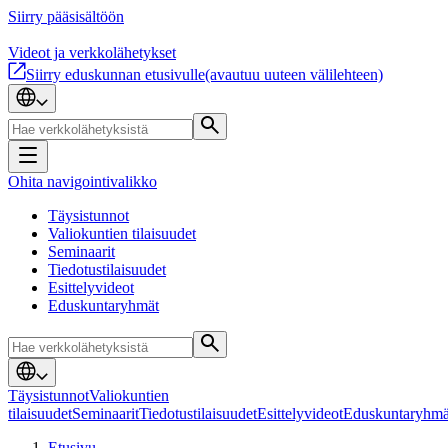
Siirry pääsisältöön
Videot ja verkkolähetykset
Siirry eduskunnan etusivulle
(avautuu uuteen välilehteen)
Ohita navigointivalikko
Täysistunnot
Valiokuntien tilaisuudet
Seminaarit
Tiedotustilaisuudet
Esittelyvideot
Eduskuntaryhmät
Täysistunnot
Valiokuntien
tilaisuudet
Seminaarit
Tiedotustilaisuudet
Esittelyvideot
Eduskuntaryhmä
Etusivu