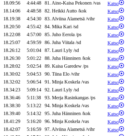
18.09:56
4:44:48
81
.
Aino-Kaisa
Pekonen
/
vas
Katso
18.14:06
4:48:58
82
.
Heikki
Autto
/
kok
Katso
18.19:38
4:54:30
83
.
Alviina
Alametsä
/
vihr
Katso
18.20:50
4:55:42
84
.
Mika
Kari
/
sd
Katso
18.22:08
4:57:00
85
.
Juho
Eerola
/
ps
Katso
18.25:07
4:59:59
86
.
Juha
Viitala
/
sd
Katso
18.26:12
5:01:04
87
.
Lauri
Lyly
/
sd
Katso
18.26:30
5:01:22
88
.
Juha
Hänninen
/
kok
Katso
18.28:02
5:02:54
89
.
Kaisa
Garedew
/
ps
Katso
18.30:02
5:04:53
90
.
Tiina
Elo
/
vihr
Katso
18.32:02
5:06:54
91
.
Minja
Koskela
/
vas
Katso
18.34:23
5:09:14
92
.
Lauri
Lyly
/
sd
Katso
18.36:46
5:11:38
93
.
Merja
Rasinkangas
/
ps
Katso
18.38:30
5:13:22
94
.
Minja
Koskela
/
vas
Katso
18.39:40
5:14:32
95
.
Juha
Hänninen
/
kok
Katso
18.41:29
5:16:20
96
.
Minja
Koskela
/
vas
Katso
18.42:07
5:16:59
97
.
Alviina
Alametsä
/
vihr
Katso