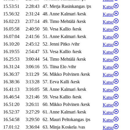
15.53:51
2:28:43
47
.
Merja
Rasinkangas
/
ps
Katso
15.56:32
2:31:24
48
.
Anne
Kalmari
/
kesk
Katso
16.02:23
2:37:14
49
.
Timo
Mehtälä
/
kesk
Katso
16.05:58
2:40:50
50
.
Vesa
Kallio
/
kesk
Katso
16.07:04
2:41:56
51
.
Anne
Kalmari
/
kesk
Katso
16.10:20
2:45:12
52
.
Jenni
Pitko
/
vihr
Katso
16.19:55
2:54:47
53
.
Vesa
Kallio
/
kesk
Katso
16.25:53
3:00:44
54
.
Timo
Mehtälä
/
kesk
Katso
16.31:24
3:06:16
55
.
Tiina
Elo
/
vihr
Katso
16.36:37
3:11:29
56
.
Mikko
Polvinen
/
kesk
Katso
16.38:36
3:13:28
57
.
Eeva
Kalli
/
kesk
Katso
16.41:13
3:16:05
58
.
Anne
Kalmari
/
kesk
Katso
16.46:54
3:21:46
59
.
Vesa
Kallio
/
kesk
Katso
16.51:20
3:26:11
60
.
Mikko
Polvinen
/
kesk
Katso
16.52:37
3:27:29
61
.
Anne
Kalmari
/
kesk
Katso
16.54:58
3:29:50
62
.
Mauri
Peltokangas
/
ps
Katso
17.01:12
3:36:04
63
.
Minja
Koskela
/
vas
Katso