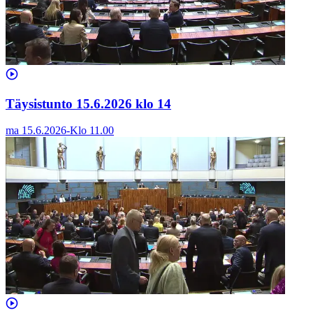
Täysistunto 15.6.2026 klo 14
ma 15.6.2026
-
Klo
11.00