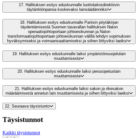
17.
Hallituksen esitys eduskunnalle luottolaitosdirektiivin
täytäntöönpanoa koskevaksi lainsäädännöksi
18.
Hallituksen esitys eduskunnalle Pariisin pöytäkirjan
täydentämisestä Suomen tasavallan hallituksen Naton
operaatiojohtoportaan johtoesikunnan ja Naton
transformaatiojohtoportaan johtoesikunnan välillä tehdyn sopimuksen
hyväksymiseksi ja voimaansaattamiseksi ja siihen liittyviksi laeiksi
19.
Hallituksen esitys eduskunnalle laiksi ympäristönsuojelulain
muuttamisesta
20.
Hallituksen esitys eduskunnalle laiksi perusopetuslain
muuttamisesta
21.
Hallituksen esitys eduskunnalle laiksi sakon ja rikesakon
määräämisestä annetun lain muuttamisesta ja siihen liittyviksi laeiksi
22.
Seuraava täysistunto
Täysistunnot
Kaikki täysistunnot