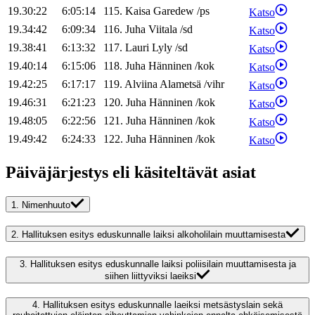
19.30:22
6:05:14
115
.
Kaisa
Garedew
/
ps
Katso
19.34:42
6:09:34
116
.
Juha
Viitala
/
sd
Katso
19.38:41
6:13:32
117
.
Lauri
Lyly
/
sd
Katso
19.40:14
6:15:06
118
.
Juha
Hänninen
/
kok
Katso
19.42:25
6:17:17
119
.
Alviina
Alametsä
/
vihr
Katso
19.46:31
6:21:23
120
.
Juha
Hänninen
/
kok
Katso
19.48:05
6:22:56
121
.
Juha
Hänninen
/
kok
Katso
19.49:42
6:24:33
122
.
Juha
Hänninen
/
kok
Katso
Päiväjärjestys eli käsiteltävät asiat
1.
Nimenhuuto
2.
Hallituksen esitys eduskunnalle laiksi alkoholilain muuttamisesta
3.
Hallituksen esitys eduskunnalle laiksi poliisilain muuttamisesta ja
siihen liittyviksi laeiksi
4.
Hallituksen esitys eduskunnalle laeiksi metsästyslain sekä