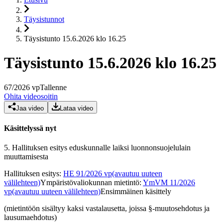
Täysistunnot
Täysistunto 15.6.2026 klo 16.25
Täysistunto 15.6.2026 klo 16.25
67
/
2026
vp
Tallenne
Ohita videosoitin
Jaa video
Lataa video
Käsittelyssä nyt
5.
Hallituksen esitys eduskunnalle laiksi luonnonsuojelulain
muuttamisesta
Hallituksen esitys
:
HE 91/2026 vp
(avautuu uuteen
välilehteen)
Ympäristövaliokunnan mietintö
:
YmVM 11/2026
vp
(avautuu uuteen välilehteen)
Ensimmäinen käsittely
(mietintöön sisältyy kaksi vastalausetta, joissa §-muutosehdotus ja
lausumaehdotus)