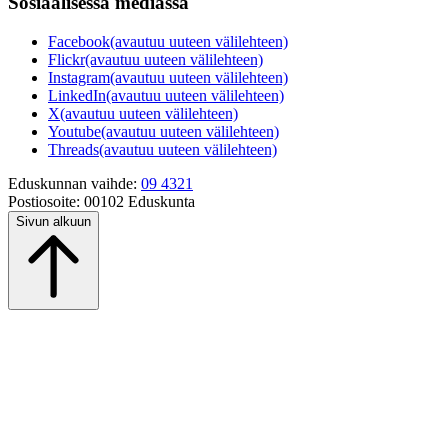
Sosiaalisessa mediassa
Facebook
(avautuu uuteen välilehteen)
Flickr
(avautuu uuteen välilehteen)
Instagram
(avautuu uuteen välilehteen)
LinkedIn
(avautuu uuteen välilehteen)
X
(avautuu uuteen välilehteen)
Youtube
(avautuu uuteen välilehteen)
Threads
(avautuu uuteen välilehteen)
Eduskunnan vaihde:
09 4321
Postiosoite:
00102 Eduskunta
Sivun alkuun