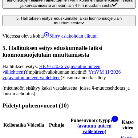
rauhoitettujen eläinten aiheuttamien vahinkojen ennalta ehkäisemisestä
ja korvaamisesta annetun lain 4 §:n muuttamisesta
5.
Hallituksen esitys eduskunnalle laiksi luonnonsuojelulain
muuttamisesta
Videossa oleva kohta
Siirry asiakohdan alkuun
5.
Hallituksen esitys eduskunnalle laiksi
luonnonsuojelulain muuttamisesta
Hallituksen esitys
:
HE 91/2026 vp
(avautuu uuteen
välilehteen)
Ympäristövaliokunnan mietintö
:
YmVM 11/2026
vp
(avautuu uuteen välilehteen)
Ensimmäinen käsittely
(mietintöön sisältyy kaksi vastalausetta, joissa §-muutosehdotus ja
lausumaehdotus)
Pidetyt puheenvuorot (10)
Puheenvuorotyyppi
Katso
Kellonaika
Videolla
Puhuja
(avautuu uuteen
video
välilehteen)