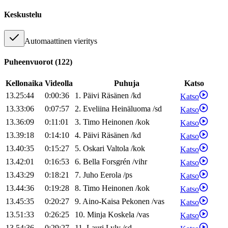
Keskustelu
Automaattinen vieritys
Puheenvuorot
(
122
)
Kellonaika
Videolla
Puhuja
Katso
13.25:44
0:00:36
1
.
Päivi
Räsänen
/
kd
Katso
13.33:06
0:07:57
2
.
Eveliina
Heinäluoma
/
sd
Katso
13.36:09
0:11:01
3
.
Timo
Heinonen
/
kok
Katso
13.39:18
0:14:10
4
.
Päivi
Räsänen
/
kd
Katso
13.40:35
0:15:27
5
.
Oskari
Valtola
/
kok
Katso
13.42:01
0:16:53
6
.
Bella
Forsgrén
/
vihr
Katso
13.43:29
0:18:21
7
.
Juho
Eerola
/
ps
Katso
13.44:36
0:19:28
8
.
Timo
Heinonen
/
kok
Katso
13.45:35
0:20:27
9
.
Aino-Kaisa
Pekonen
/
vas
Katso
13.51:33
0:26:25
10
.
Minja
Koskela
/
vas
Katso
13.54:36
0:29:27
11
.
Lauri
Lyly
/
sd