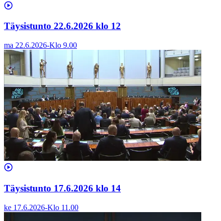
Täysistunto 22.6.2026 klo 12
ma 22.6.2026
-
Klo
9.00
Täysistunto 17.6.2026 klo 14
ke 17.6.2026
-
Klo
11.00