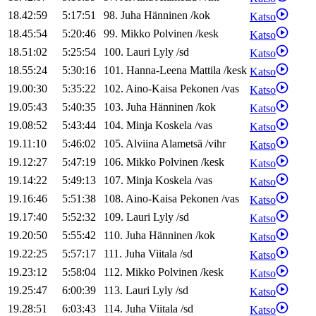
18.42:59
5:17:51
98
.
Juha
Hänninen
/
kok
Katso
18.45:54
5:20:46
99
.
Mikko
Polvinen
/
kesk
Katso
18.51:02
5:25:54
100
.
Lauri
Lyly
/
sd
Katso
18.55:24
5:30:16
101
.
Hanna-Leena
Mattila
/
kesk
Katso
19.00:30
5:35:22
102
.
Aino-Kaisa
Pekonen
/
vas
Katso
19.05:43
5:40:35
103
.
Juha
Hänninen
/
kok
Katso
19.08:52
5:43:44
104
.
Minja
Koskela
/
vas
Katso
19.11:10
5:46:02
105
.
Alviina
Alametsä
/
vihr
Katso
19.12:27
5:47:19
106
.
Mikko
Polvinen
/
kesk
Katso
19.14:22
5:49:13
107
.
Minja
Koskela
/
vas
Katso
19.16:46
5:51:38
108
.
Aino-Kaisa
Pekonen
/
vas
Katso
19.17:40
5:52:32
109
.
Lauri
Lyly
/
sd
Katso
19.20:50
5:55:42
110
.
Juha
Hänninen
/
kok
Katso
19.22:25
5:57:17
111
.
Juha
Viitala
/
sd
Katso
19.23:12
5:58:04
112
.
Mikko
Polvinen
/
kesk
Katso
19.25:47
6:00:39
113
.
Lauri
Lyly
/
sd
Katso
19.28:51
6:03:43
114
.
Juha
Viitala
/
sd
Katso