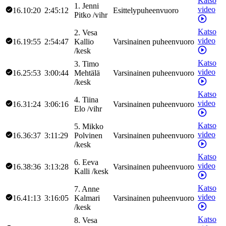
Katso
1
.
Jenni
video
16.10:20
2:45:12
Esittelypuheenvuoro
Pitko
/
vihr
Katso
2
.
Vesa
video
16.19:55
2:54:47
Kallio
Varsinainen puheenvuoro
/
kesk
Katso
3
.
Timo
video
16.25:53
3:00:44
Mehtälä
Varsinainen puheenvuoro
/
kesk
Katso
4
.
Tiina
video
16.31:24
3:06:16
Varsinainen puheenvuoro
Elo
/
vihr
Katso
5
.
Mikko
video
16.36:37
3:11:29
Polvinen
Varsinainen puheenvuoro
/
kesk
Katso
6
.
Eeva
video
16.38:36
3:13:28
Varsinainen puheenvuoro
Kalli
/
kesk
Katso
7
.
Anne
video
16.41:13
3:16:05
Kalmari
Varsinainen puheenvuoro
/
kesk
Katso
8
.
Vesa