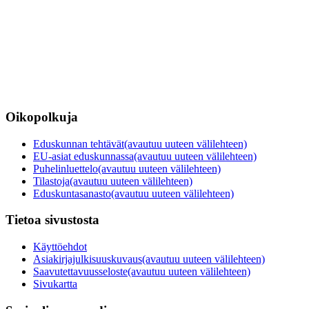
Oikopolkuja
Eduskunnan tehtävät
(avautuu uuteen välilehteen)
EU-asiat eduskunnassa
(avautuu uuteen välilehteen)
Puhelinluettelo
(avautuu uuteen välilehteen)
Tilastoja
(avautuu uuteen välilehteen)
Eduskuntasanasto
(avautuu uuteen välilehteen)
Tietoa sivustosta
Käyttöehdot
Asiakirjajulkisuuskuvaus
(avautuu uuteen välilehteen)
Saavutettavuusseloste
(avautuu uuteen välilehteen)
Sivukartta