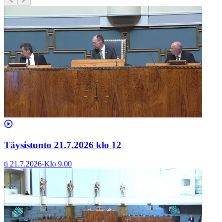
Täysistunto 21.7.2026 klo 12
ti 21.7.2026
-
Klo
9.00