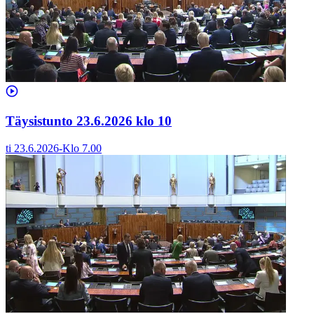
Täysistunto 23.6.2026 klo 10
ti 23.6.2026
-
Klo
7.00