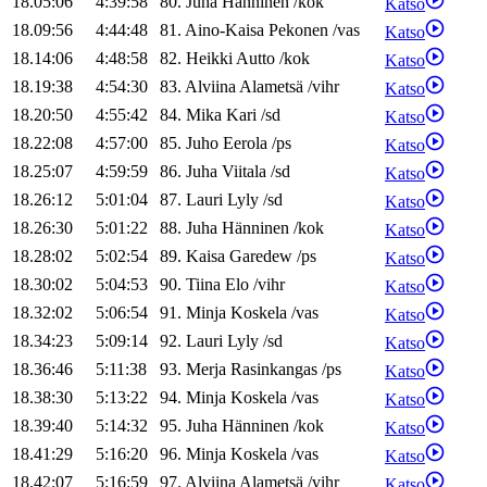
18.05:06
4:39:58
80
.
Juha
Hänninen
/
kok
Katso
18.09:56
4:44:48
81
.
Aino-Kaisa
Pekonen
/
vas
Katso
18.14:06
4:48:58
82
.
Heikki
Autto
/
kok
Katso
18.19:38
4:54:30
83
.
Alviina
Alametsä
/
vihr
Katso
18.20:50
4:55:42
84
.
Mika
Kari
/
sd
Katso
18.22:08
4:57:00
85
.
Juho
Eerola
/
ps
Katso
18.25:07
4:59:59
86
.
Juha
Viitala
/
sd
Katso
18.26:12
5:01:04
87
.
Lauri
Lyly
/
sd
Katso
18.26:30
5:01:22
88
.
Juha
Hänninen
/
kok
Katso
18.28:02
5:02:54
89
.
Kaisa
Garedew
/
ps
Katso
18.30:02
5:04:53
90
.
Tiina
Elo
/
vihr
Katso
18.32:02
5:06:54
91
.
Minja
Koskela
/
vas
Katso
18.34:23
5:09:14
92
.
Lauri
Lyly
/
sd
Katso
18.36:46
5:11:38
93
.
Merja
Rasinkangas
/
ps
Katso
18.38:30
5:13:22
94
.
Minja
Koskela
/
vas
Katso
18.39:40
5:14:32
95
.
Juha
Hänninen
/
kok
Katso
18.41:29
5:16:20
96
.
Minja
Koskela
/
vas
Katso
18.42:07
5:16:59
97
.
Alviina
Alametsä
/
vihr
Katso