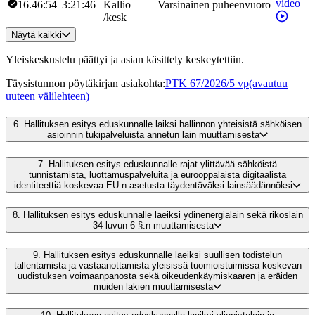
video
16.46:54
3:21:46
Kallio
Varsinainen puheenvuoro
/
kesk
Näytä kaikki
Yleiskeskustelu päättyi ja asian käsittely keskeytettiin.
Täysistunnon pöytäkirjan asiakohta
:
PTK 67/2026/5 vp
(avautuu
uuteen välilehteen)
6.
Hallituksen esitys eduskunnalle laiksi hallinnon yhteisistä sähköisen
asioinnin tukipalveluista annetun lain muuttamisesta
7.
Hallituksen esitys eduskunnalle rajat ylittävää sähköistä
tunnistamista, luottamuspalveluita ja eurooppalaista digitaalista
identiteettiä koskevaa EU:n asetusta täydentäväksi lainsäädännöksi
8.
Hallituksen esitys eduskunnalle laeiksi ydinenergialain sekä rikoslain
34 luvun 6 §:n muuttamisesta
9.
Hallituksen esitys eduskunnalle laeiksi suullisen todistelun
tallentamista ja vastaanottamista yleisissä tuomioistuimissa koskevan
uudistuksen voimaanpanosta sekä oikeudenkäymiskaaren ja eräiden
muiden lakien muuttamisesta