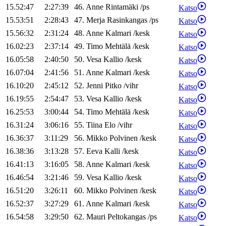
15.52:47
2:27:39
46
.
Anne
Rintamäki
/
ps
Katso
15.53:51
2:28:43
47
.
Merja
Rasinkangas
/
ps
Katso
15.56:32
2:31:24
48
.
Anne
Kalmari
/
kesk
Katso
16.02:23
2:37:14
49
.
Timo
Mehtälä
/
kesk
Katso
16.05:58
2:40:50
50
.
Vesa
Kallio
/
kesk
Katso
16.07:04
2:41:56
51
.
Anne
Kalmari
/
kesk
Katso
16.10:20
2:45:12
52
.
Jenni
Pitko
/
vihr
Katso
16.19:55
2:54:47
53
.
Vesa
Kallio
/
kesk
Katso
16.25:53
3:00:44
54
.
Timo
Mehtälä
/
kesk
Katso
16.31:24
3:06:16
55
.
Tiina
Elo
/
vihr
Katso
16.36:37
3:11:29
56
.
Mikko
Polvinen
/
kesk
Katso
16.38:36
3:13:28
57
.
Eeva
Kalli
/
kesk
Katso
16.41:13
3:16:05
58
.
Anne
Kalmari
/
kesk
Katso
16.46:54
3:21:46
59
.
Vesa
Kallio
/
kesk
Katso
16.51:20
3:26:11
60
.
Mikko
Polvinen
/
kesk
Katso
16.52:37
3:27:29
61
.
Anne
Kalmari
/
kesk
Katso
16.54:58
3:29:50
62
.
Mauri
Peltokangas
/
ps
Katso