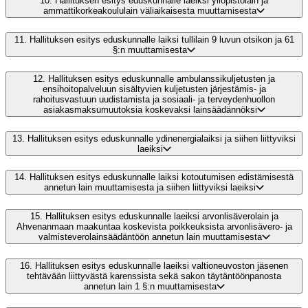
10.
Hallituksen esitys eduskunnalle laeiksi yliopistolain ja
ammattikorkeakoululain väliaikaisesta muuttamisesta
11.
Hallituksen esitys eduskunnalle laiksi tullilain 9 luvun otsikon ja 61
§:n muuttamisesta
12.
Hallituksen esitys eduskunnalle ambulanssikuljetusten ja
ensihoitopalveluun sisältyvien kuljetusten järjestämis- ja
rahoitusvastuun uudistamista ja sosiaali- ja terveydenhuollon
asiakasmaksumuutoksia koskevaksi lainsäädännöksi
13.
Hallituksen esitys eduskunnalle ydinenergialaiksi ja siihen liittyviksi
laeiksi
14.
Hallituksen esitys eduskunnalle laiksi kotoutumisen edistämisestä
annetun lain muuttamisesta ja siihen liittyviksi laeiksi
15.
Hallituksen esitys eduskunnalle laeiksi arvonlisäverolain ja
Ahvenanmaan maakuntaa koskevista poikkeuksista arvonlisävero- ja
valmisteverolainsäädäntöön annetun lain muuttamisesta
16.
Hallituksen esitys eduskunnalle laeiksi valtioneuvoston jäsenen
tehtävään liittyvästä karenssista sekä sakon täytäntöönpanosta
annetun lain 1 §:n muuttamisesta