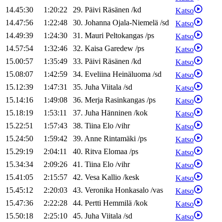
14.45:30
1:20:22
29
.
Päivi
Räsänen
/
kd
Katso
14.47:56
1:22:48
30
.
Johanna
Ojala-Niemelä
/
sd
Katso
14.49:39
1:24:30
31
.
Mauri
Peltokangas
/
ps
Katso
14.57:54
1:32:46
32
.
Kaisa
Garedew
/
ps
Katso
15.00:57
1:35:49
33
.
Päivi
Räsänen
/
kd
Katso
15.08:07
1:42:59
34
.
Eveliina
Heinäluoma
/
sd
Katso
15.12:39
1:47:31
35
.
Juha
Viitala
/
sd
Katso
15.14:16
1:49:08
36
.
Merja
Rasinkangas
/
ps
Katso
15.18:19
1:53:11
37
.
Juha
Hänninen
/
kok
Katso
15.22:51
1:57:43
38
.
Tiina
Elo
/
vihr
Katso
15.24:50
1:59:42
39
.
Anne
Rintamäki
/
ps
Katso
15.29:19
2:04:11
40
.
Ritva
Elomaa
/
ps
Katso
15.34:34
2:09:26
41
.
Tiina
Elo
/
vihr
Katso
15.41:05
2:15:57
42
.
Vesa
Kallio
/
kesk
Katso
15.45:12
2:20:03
43
.
Veronika
Honkasalo
/
vas
Katso
15.47:36
2:22:28
44
.
Pertti
Hemmilä
/
kok
Katso
15.50:18
2:25:10
45
.
Juha
Viitala
/
sd
Katso