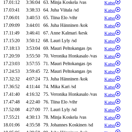
17.01:12
3:36:04
63
.
Minja
Koskela
/
vas
Katso
17.03:41
3:38:33
64
.
Juha
Viitala
/
sd
Katso
17.06:01
3:40:53
65
.
Tiina
Elo
/
vihr
Katso
17.09:09
3:44:01
66
.
Juha
Hänninen
/
kok
Katso
17.11:49
3:46:41
67
.
Anne
Kalmari
/
kesk
Katso
17.15:20
3:50:12
68
.
Lauri
Lyly
/
sd
Katso
17.18:13
3:53:04
69
.
Mauri
Peltokangas
/
ps
Katso
17.20:59
3:55:50
70
.
Veronika
Honkasalo
/
vas
Katso
17.23:03
3:57:55
71
.
Mauri
Peltokangas
/
ps
Katso
17.24:53
3:59:45
72
.
Mauri
Peltokangas
/
ps
Katso
17.32:32
4:07:24
73
.
Juha
Hänninen
/
kok
Katso
17.36:52
4:11:44
74
.
Mika
Kari
/
sd
Katso
17.41:40
4:16:32
75
.
Veronika
Honkasalo
/
vas
Katso
17.47:48
4:22:40
76
.
Tiina
Elo
/
vihr
Katso
17.52:08
4:27:00
77
.
Lauri
Lyly
/
sd
Katso
17.55:21
4:30:13
78
.
Minja
Koskela
/
vas
Katso
18.01:06
4:35:58
79
.
Johannes
Koskinen
/
sd
Katso