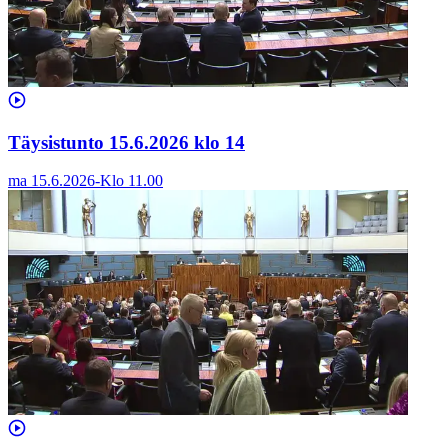
Täysistunto 15.6.2026 klo 14
ma 15.6.2026
-
Klo
11.00