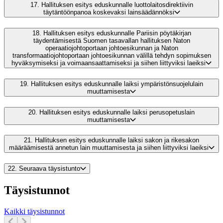
17.
Hallituksen esitys eduskunnalle luottolaitosdirektiivin
täytäntöönpanoa koskevaksi lainsäädännöksi
18.
Hallituksen esitys eduskunnalle Pariisin pöytäkirjan
täydentämisestä Suomen tasavallan hallituksen Naton
operaatiojohtoportaan johtoesikunnan ja Naton
transformaatiojohtoportaan johtoesikunnan välillä tehdyn sopimuksen
hyväksymiseksi ja voimaansaattamiseksi ja siihen liittyviksi laeiksi
19.
Hallituksen esitys eduskunnalle laiksi ympäristönsuojelulain
muuttamisesta
20.
Hallituksen esitys eduskunnalle laiksi perusopetuslain
muuttamisesta
21.
Hallituksen esitys eduskunnalle laiksi sakon ja rikesakon
määräämisestä annetun lain muuttamisesta ja siihen liittyviksi laeiksi
22.
Seuraava täysistunto
Täysistunnot
Kaikki täysistunnot