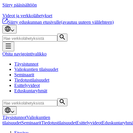
Siirry pääsisältöön
Videot ja verkkolähetykset
Siirry eduskunnan etusivulle
(avautuu uuteen välilehteen)
Ohita navigointivalikko
Täysistunnot
Valiokuntien tilaisuudet
Seminaarit
Tiedotustilaisuudet
Esittelyvideot
Eduskuntaryhmät
Täysistunnot
Valiokuntien
tilaisuudet
Seminaarit
Tiedotustilaisuudet
Esittelyvideot
Eduskuntaryhmä
Etusivu