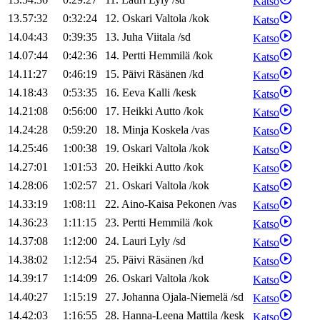
Katso
13.57:32
0:32:24
12
.
Oskari
Valtola
/
kok
Katso
14.04:43
0:39:35
13
.
Juha
Viitala
/
sd
Katso
14.07:44
0:42:36
14
.
Pertti
Hemmilä
/
kok
Katso
14.11:27
0:46:19
15
.
Päivi
Räsänen
/
kd
Katso
14.18:43
0:53:35
16
.
Eeva
Kalli
/
kesk
Katso
14.21:08
0:56:00
17
.
Heikki
Autto
/
kok
Katso
14.24:28
0:59:20
18
.
Minja
Koskela
/
vas
Katso
14.25:46
1:00:38
19
.
Oskari
Valtola
/
kok
Katso
14.27:01
1:01:53
20
.
Heikki
Autto
/
kok
Katso
14.28:06
1:02:57
21
.
Oskari
Valtola
/
kok
Katso
14.33:19
1:08:11
22
.
Aino-Kaisa
Pekonen
/
vas
Katso
14.36:23
1:11:15
23
.
Pertti
Hemmilä
/
kok
Katso
14.37:08
1:12:00
24
.
Lauri
Lyly
/
sd
Katso
14.38:02
1:12:54
25
.
Päivi
Räsänen
/
kd
Katso
14.39:17
1:14:09
26
.
Oskari
Valtola
/
kok
Katso
14.40:27
1:15:19
27
.
Johanna
Ojala-Niemelä
/
sd
Katso
14.42:03
1:16:55
28
.
Hanna-Leena
Mattila
/
kesk
Katso