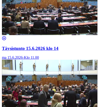
Täysistunto 15.6.2026 klo 14
ma 15.6.2026
-
Klo
11.00