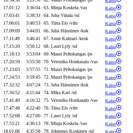
Katso
17.01:12
3:36:04
63
.
Minja
Koskela
/
vas
Katso
17.03:41
3:38:33
64
.
Juha
Viitala
/
sd
Katso
17.06:01
3:40:53
65
.
Tiina
Elo
/
vihr
Katso
17.09:09
3:44:01
66
.
Juha
Hänninen
/
kok
Katso
17.11:49
3:46:41
67
.
Anne
Kalmari
/
kesk
Katso
17.15:20
3:50:12
68
.
Lauri
Lyly
/
sd
Katso
17.18:13
3:53:04
69
.
Mauri
Peltokangas
/
ps
Katso
17.20:59
3:55:50
70
.
Veronika
Honkasalo
/
vas
Katso
17.23:03
3:57:55
71
.
Mauri
Peltokangas
/
ps
Katso
17.24:53
3:59:45
72
.
Mauri
Peltokangas
/
ps
Katso
17.32:32
4:07:24
73
.
Juha
Hänninen
/
kok
Katso
17.36:52
4:11:44
74
.
Mika
Kari
/
sd
Katso
17.41:40
4:16:32
75
.
Veronika
Honkasalo
/
vas
Katso
17.47:48
4:22:40
76
.
Tiina
Elo
/
vihr
Katso
17.52:08
4:27:00
77
.
Lauri
Lyly
/
sd
Katso
17.55:21
4:30:13
78
.
Minja
Koskela
/
vas
Katso
18.01:06
4:35:58
79
.
Johannes
Koskinen
/
sd
Katso