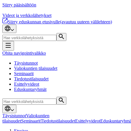
Siirry pääsisältöön
Videot ja verkkolähetykset
Siirry eduskunnan etusivulle
(avautuu uuteen välilehteen)
Ohita navigointivalikko
Täysistunnot
Valiokuntien tilaisuudet
Seminaarit
Tiedotustilaisuudet
Esittelyvideot
Eduskuntaryhmät
Täysistunnot
Valiokuntien
tilaisuudet
Seminaarit
Tiedotustilaisuudet
Esittelyvideot
Eduskuntaryhmä
Etusivu