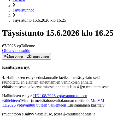
Täysistunnot
Täysistunto 15.6.2026 klo 16.25
Täysistunto 15.6.2026 klo 16.25
67
/
2026
vp
Tallenne
Ohita videosoitin
Jaa video
Lataa video
Käsittelyssä nyt
4.
Hallituksen esitys eduskunnalle laeiksi metsästyslain sekä
rauhoitettujen eläinten aiheuttamien vahinkojen ennalta
ehkäisemisestä ja korvaamisesta annetun lain 4 §:n muuttamisesta
Hallituksen esitys
:
HE 108/2026 vp
(avautuu uuteen
välilehteen)
Maa- ja metsätalousvaliokunnan mietintö
:
MmVM
13/2026 vp
(avautuu uuteen välilehteen)
Ensimmäinen käsittely
(mietintöön sisältyy vastalause, jossa §-muutosehdotus ja