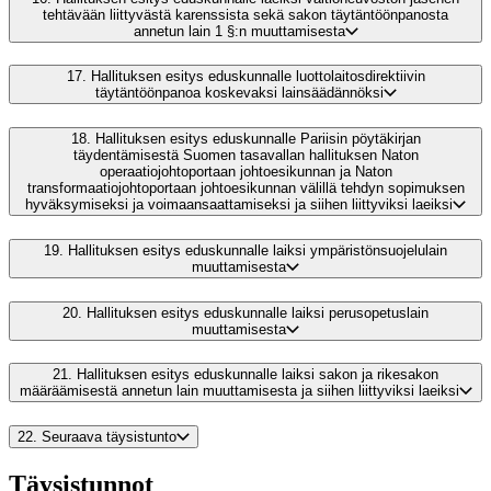
tehtävään liittyvästä karenssista sekä sakon täytäntöönpanosta
annetun lain 1 §:n muuttamisesta
17.
Hallituksen esitys eduskunnalle luottolaitosdirektiivin
täytäntöönpanoa koskevaksi lainsäädännöksi
18.
Hallituksen esitys eduskunnalle Pariisin pöytäkirjan
täydentämisestä Suomen tasavallan hallituksen Naton
operaatiojohtoportaan johtoesikunnan ja Naton
transformaatiojohtoportaan johtoesikunnan välillä tehdyn sopimuksen
hyväksymiseksi ja voimaansaattamiseksi ja siihen liittyviksi laeiksi
19.
Hallituksen esitys eduskunnalle laiksi ympäristönsuojelulain
muuttamisesta
20.
Hallituksen esitys eduskunnalle laiksi perusopetuslain
muuttamisesta
21.
Hallituksen esitys eduskunnalle laiksi sakon ja rikesakon
määräämisestä annetun lain muuttamisesta ja siihen liittyviksi laeiksi
22.
Seuraava täysistunto
Täysistunnot