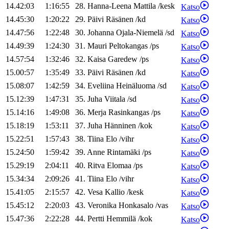
14.42:03
1:16:55
28
.
Hanna-Leena
Mattila
/
kesk
Katso
14.45:30
1:20:22
29
.
Päivi
Räsänen
/
kd
Katso
14.47:56
1:22:48
30
.
Johanna
Ojala-Niemelä
/
sd
Katso
14.49:39
1:24:30
31
.
Mauri
Peltokangas
/
ps
Katso
14.57:54
1:32:46
32
.
Kaisa
Garedew
/
ps
Katso
15.00:57
1:35:49
33
.
Päivi
Räsänen
/
kd
Katso
15.08:07
1:42:59
34
.
Eveliina
Heinäluoma
/
sd
Katso
15.12:39
1:47:31
35
.
Juha
Viitala
/
sd
Katso
15.14:16
1:49:08
36
.
Merja
Rasinkangas
/
ps
Katso
15.18:19
1:53:11
37
.
Juha
Hänninen
/
kok
Katso
15.22:51
1:57:43
38
.
Tiina
Elo
/
vihr
Katso
15.24:50
1:59:42
39
.
Anne
Rintamäki
/
ps
Katso
15.29:19
2:04:11
40
.
Ritva
Elomaa
/
ps
Katso
15.34:34
2:09:26
41
.
Tiina
Elo
/
vihr
Katso
15.41:05
2:15:57
42
.
Vesa
Kallio
/
kesk
Katso
15.45:12
2:20:03
43
.
Veronika
Honkasalo
/
vas
Katso
15.47:36
2:22:28
44
.
Pertti
Hemmilä
/
kok
Katso