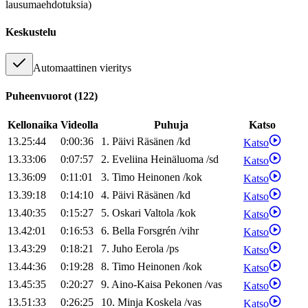
lausumaehdotuksia)
Keskustelu
Automaattinen vieritys
Puheenvuorot
(
122
)
Kellonaika
Videolla
Puhuja
Katso
13.25:44
0:00:36
1
.
Päivi
Räsänen
/
kd
Katso
13.33:06
0:07:57
2
.
Eveliina
Heinäluoma
/
sd
Katso
13.36:09
0:11:01
3
.
Timo
Heinonen
/
kok
Katso
13.39:18
0:14:10
4
.
Päivi
Räsänen
/
kd
Katso
13.40:35
0:15:27
5
.
Oskari
Valtola
/
kok
Katso
13.42:01
0:16:53
6
.
Bella
Forsgrén
/
vihr
Katso
13.43:29
0:18:21
7
.
Juho
Eerola
/
ps
Katso
13.44:36
0:19:28
8
.
Timo
Heinonen
/
kok
Katso
13.45:35
0:20:27
9
.
Aino-Kaisa
Pekonen
/
vas
Katso
13.51:33
0:26:25
10
.
Minja
Koskela
/
vas
Katso