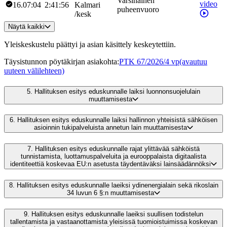
Varsinainen
video
16.07:04
2:41:56
Kalmari
puheenvuoro
/
kesk
Näytä kaikki
Yleiskeskustelu päättyi ja asian käsittely keskeytettiin.
Täysistunnon pöytäkirjan asiakohta
:
PTK 67/2026/4 vp
(avautuu
uuteen välilehteen)
5.
Hallituksen esitys eduskunnalle laiksi luonnonsuojelulain
muuttamisesta
6.
Hallituksen esitys eduskunnalle laiksi hallinnon yhteisistä sähköisen
asioinnin tukipalveluista annetun lain muuttamisesta
7.
Hallituksen esitys eduskunnalle rajat ylittävää sähköistä
tunnistamista, luottamuspalveluita ja eurooppalaista digitaalista
identiteettiä koskevaa EU:n asetusta täydentäväksi lainsäädännöksi
8.
Hallituksen esitys eduskunnalle laeiksi ydinenergialain sekä rikoslain
34 luvun 6 §:n muuttamisesta
9.
Hallituksen esitys eduskunnalle laeiksi suullisen todistelun
tallentamista ja vastaanottamista yleisissä tuomioistuimissa koskevan