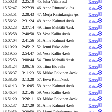
15.50:18
2:25:10
45
.
Juha
Viitala
/
sd
Katso
15.52:47
2:27:39
46
.
Anne
Rintamäki
/
ps
Katso
15.53:51
2:28:43
47
.
Merja
Rasinkangas
/
ps
Katso
15.56:32
2:31:24
48
.
Anne
Kalmari
/
kesk
Katso
16.02:23
2:37:14
49
.
Timo
Mehtälä
/
kesk
Katso
16.05:58
2:40:50
50
.
Vesa
Kallio
/
kesk
Katso
16.07:04
2:41:56
51
.
Anne
Kalmari
/
kesk
Katso
16.10:20
2:45:12
52
.
Jenni
Pitko
/
vihr
Katso
16.19:55
2:54:47
53
.
Vesa
Kallio
/
kesk
Katso
16.25:53
3:00:44
54
.
Timo
Mehtälä
/
kesk
Katso
16.31:24
3:06:16
55
.
Tiina
Elo
/
vihr
Katso
16.36:37
3:11:29
56
.
Mikko
Polvinen
/
kesk
Katso
16.38:36
3:13:28
57
.
Eeva
Kalli
/
kesk
Katso
16.41:13
3:16:05
58
.
Anne
Kalmari
/
kesk
Katso
16.46:54
3:21:46
59
.
Vesa
Kallio
/
kesk
Katso
16.51:20
3:26:11
60
.
Mikko
Polvinen
/
kesk
Katso
16.52:37
3:27:29
61
.
Anne
Kalmari
/
kesk
Katso
16.54:58
3:29:50
62
.
Mauri
Peltokangas
/
ps