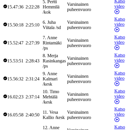
Katso
5
.
Pertti
Varsinainen
video
15.47:36
2:22:28
Hemmilä
puheenvuoro
/
kok
Katso
6
.
Juha
Varsinainen
video
15.50:18
2:25:10
Viitala
/
sd
puheenvuoro
Katso
7
.
Anne
Varsinainen
video
15.52:47
2:27:39
Rintamäki
puheenvuoro
/
ps
Katso
8
.
Merja
Varsinainen
video
15.53:51
2:28:43
Rasinkangas
puheenvuoro
/
ps
Katso
9
.
Anne
Varsinainen
video
15.56:32
2:31:24
Kalmari
puheenvuoro
/
kesk
Katso
10
.
Timo
Varsinainen
video
16.02:23
2:37:14
Mehtälä
puheenvuoro
/
kesk
Katso
11
.
Vesa
Varsinainen
video
16.05:58
2:40:50
Kallio
/
kesk
puheenvuoro
Katso
12
.
Anne