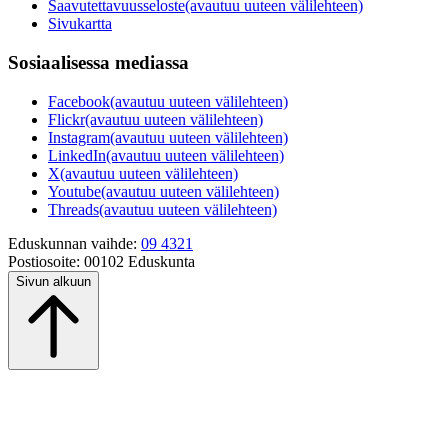
Saavutettavuusseloste
(avautuu uuteen välilehteen)
Sivukartta
Sosiaalisessa mediassa
Facebook
(avautuu uuteen välilehteen)
Flickr
(avautuu uuteen välilehteen)
Instagram
(avautuu uuteen välilehteen)
LinkedIn
(avautuu uuteen välilehteen)
X
(avautuu uuteen välilehteen)
Youtube
(avautuu uuteen välilehteen)
Threads
(avautuu uuteen välilehteen)
Eduskunnan vaihde:
09 4321
Postiosoite:
00102 Eduskunta
Sivun alkuun