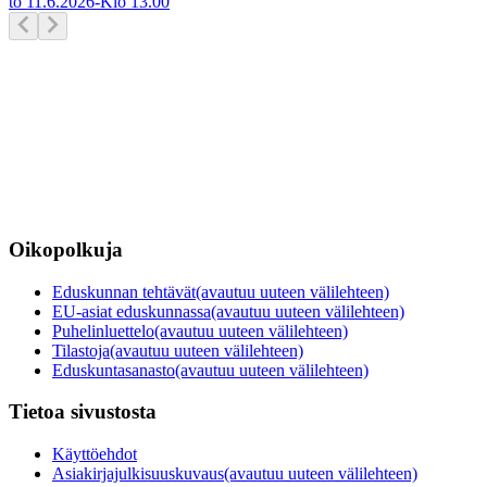
to 11.6.2026
-
Klo
13.00
Oikopolkuja
Eduskunnan tehtävät
(avautuu uuteen välilehteen)
EU-asiat eduskunnassa
(avautuu uuteen välilehteen)
Puhelinluettelo
(avautuu uuteen välilehteen)
Tilastoja
(avautuu uuteen välilehteen)
Eduskuntasanasto
(avautuu uuteen välilehteen)
Tietoa sivustosta
Käyttöehdot
Asiakirjajulkisuuskuvaus
(avautuu uuteen välilehteen)