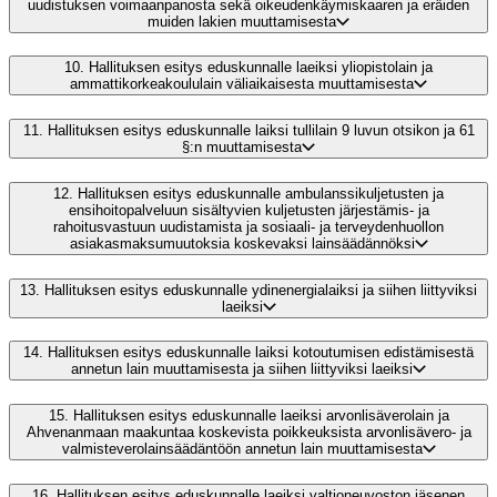
uudistuksen voimaanpanosta sekä oikeudenkäymiskaaren ja eräiden
muiden lakien muuttamisesta
10.
Hallituksen esitys eduskunnalle laeiksi yliopistolain ja
ammattikorkeakoululain väliaikaisesta muuttamisesta
11.
Hallituksen esitys eduskunnalle laiksi tullilain 9 luvun otsikon ja 61
§:n muuttamisesta
12.
Hallituksen esitys eduskunnalle ambulanssikuljetusten ja
ensihoitopalveluun sisältyvien kuljetusten järjestämis- ja
rahoitusvastuun uudistamista ja sosiaali- ja terveydenhuollon
asiakasmaksumuutoksia koskevaksi lainsäädännöksi
13.
Hallituksen esitys eduskunnalle ydinenergialaiksi ja siihen liittyviksi
laeiksi
14.
Hallituksen esitys eduskunnalle laiksi kotoutumisen edistämisestä
annetun lain muuttamisesta ja siihen liittyviksi laeiksi
15.
Hallituksen esitys eduskunnalle laeiksi arvonlisäverolain ja
Ahvenanmaan maakuntaa koskevista poikkeuksista arvonlisävero- ja
valmisteverolainsäädäntöön annetun lain muuttamisesta
16.
Hallituksen esitys eduskunnalle laeiksi valtioneuvoston jäsenen