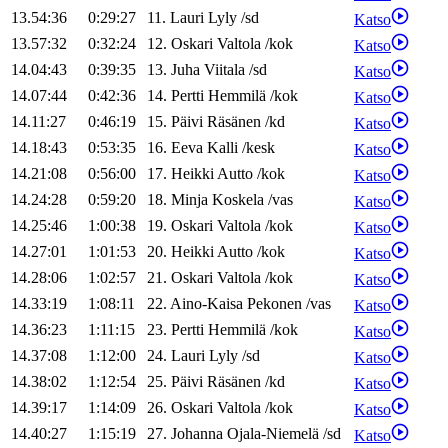
13.54:36
0:29:27
11
.
Lauri
Lyly
/
sd
Katso
13.57:32
0:32:24
12
.
Oskari
Valtola
/
kok
Katso
14.04:43
0:39:35
13
.
Juha
Viitala
/
sd
Katso
14.07:44
0:42:36
14
.
Pertti
Hemmilä
/
kok
Katso
14.11:27
0:46:19
15
.
Päivi
Räsänen
/
kd
Katso
14.18:43
0:53:35
16
.
Eeva
Kalli
/
kesk
Katso
14.21:08
0:56:00
17
.
Heikki
Autto
/
kok
Katso
14.24:28
0:59:20
18
.
Minja
Koskela
/
vas
Katso
14.25:46
1:00:38
19
.
Oskari
Valtola
/
kok
Katso
14.27:01
1:01:53
20
.
Heikki
Autto
/
kok
Katso
14.28:06
1:02:57
21
.
Oskari
Valtola
/
kok
Katso
14.33:19
1:08:11
22
.
Aino-Kaisa
Pekonen
/
vas
Katso
14.36:23
1:11:15
23
.
Pertti
Hemmilä
/
kok
Katso
14.37:08
1:12:00
24
.
Lauri
Lyly
/
sd
Katso
14.38:02
1:12:54
25
.
Päivi
Räsänen
/
kd
Katso
14.39:17
1:14:09
26
.
Oskari
Valtola
/
kok
Katso
14.40:27
1:15:19
27
.
Johanna
Ojala-Niemelä
/
sd
Katso