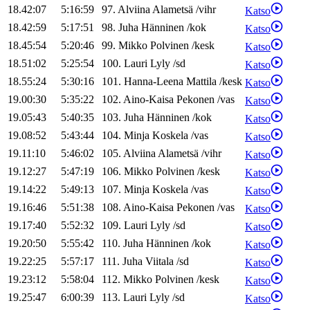
18.42:07
5:16:59
97
.
Alviina
Alametsä
/
vihr
Katso
18.42:59
5:17:51
98
.
Juha
Hänninen
/
kok
Katso
18.45:54
5:20:46
99
.
Mikko
Polvinen
/
kesk
Katso
18.51:02
5:25:54
100
.
Lauri
Lyly
/
sd
Katso
18.55:24
5:30:16
101
.
Hanna-Leena
Mattila
/
kesk
Katso
19.00:30
5:35:22
102
.
Aino-Kaisa
Pekonen
/
vas
Katso
19.05:43
5:40:35
103
.
Juha
Hänninen
/
kok
Katso
19.08:52
5:43:44
104
.
Minja
Koskela
/
vas
Katso
19.11:10
5:46:02
105
.
Alviina
Alametsä
/
vihr
Katso
19.12:27
5:47:19
106
.
Mikko
Polvinen
/
kesk
Katso
19.14:22
5:49:13
107
.
Minja
Koskela
/
vas
Katso
19.16:46
5:51:38
108
.
Aino-Kaisa
Pekonen
/
vas
Katso
19.17:40
5:52:32
109
.
Lauri
Lyly
/
sd
Katso
19.20:50
5:55:42
110
.
Juha
Hänninen
/
kok
Katso
19.22:25
5:57:17
111
.
Juha
Viitala
/
sd
Katso
19.23:12
5:58:04
112
.
Mikko
Polvinen
/
kesk
Katso
19.25:47
6:00:39
113
.
Lauri
Lyly
/
sd
Katso