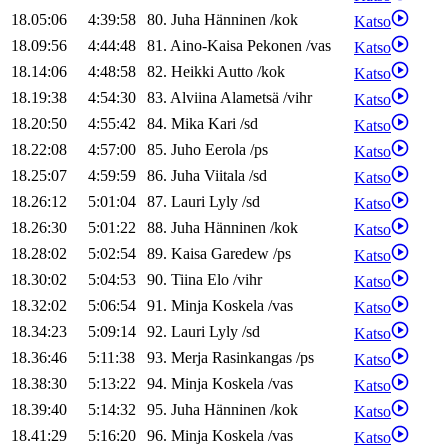
18.05:06
4:39:58
80
.
Juha
Hänninen
/
kok
Katso
18.09:56
4:44:48
81
.
Aino-Kaisa
Pekonen
/
vas
Katso
18.14:06
4:48:58
82
.
Heikki
Autto
/
kok
Katso
18.19:38
4:54:30
83
.
Alviina
Alametsä
/
vihr
Katso
18.20:50
4:55:42
84
.
Mika
Kari
/
sd
Katso
18.22:08
4:57:00
85
.
Juho
Eerola
/
ps
Katso
18.25:07
4:59:59
86
.
Juha
Viitala
/
sd
Katso
18.26:12
5:01:04
87
.
Lauri
Lyly
/
sd
Katso
18.26:30
5:01:22
88
.
Juha
Hänninen
/
kok
Katso
18.28:02
5:02:54
89
.
Kaisa
Garedew
/
ps
Katso
18.30:02
5:04:53
90
.
Tiina
Elo
/
vihr
Katso
18.32:02
5:06:54
91
.
Minja
Koskela
/
vas
Katso
18.34:23
5:09:14
92
.
Lauri
Lyly
/
sd
Katso
18.36:46
5:11:38
93
.
Merja
Rasinkangas
/
ps
Katso
18.38:30
5:13:22
94
.
Minja
Koskela
/
vas
Katso
18.39:40
5:14:32
95
.
Juha
Hänninen
/
kok
Katso
18.41:29
5:16:20
96
.
Minja
Koskela
/
vas
Katso