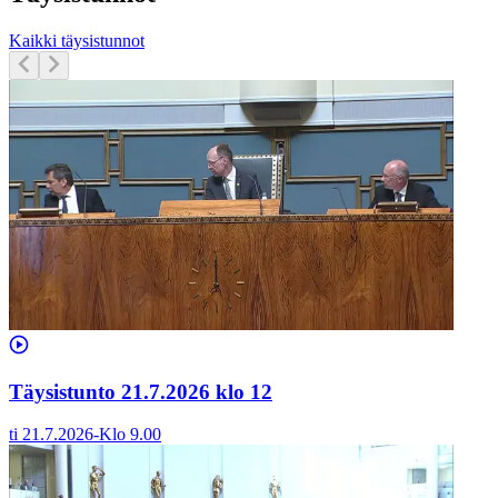
Kaikki täysistunnot
Täysistunto 21.7.2026 klo 12
ti 21.7.2026
-
Klo
9.00