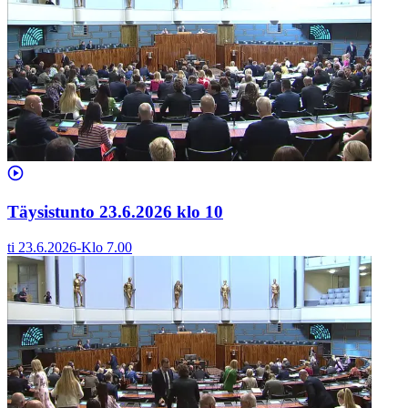
Täysistunto 23.6.2026 klo 10
ti 23.6.2026
-
Klo
7.00