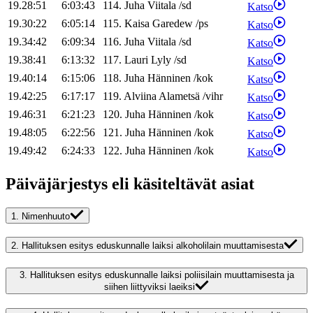
19.28:51
6:03:43
114
.
Juha
Viitala
/
sd
Katso
19.30:22
6:05:14
115
.
Kaisa
Garedew
/
ps
Katso
19.34:42
6:09:34
116
.
Juha
Viitala
/
sd
Katso
19.38:41
6:13:32
117
.
Lauri
Lyly
/
sd
Katso
19.40:14
6:15:06
118
.
Juha
Hänninen
/
kok
Katso
19.42:25
6:17:17
119
.
Alviina
Alametsä
/
vihr
Katso
19.46:31
6:21:23
120
.
Juha
Hänninen
/
kok
Katso
19.48:05
6:22:56
121
.
Juha
Hänninen
/
kok
Katso
19.49:42
6:24:33
122
.
Juha
Hänninen
/
kok
Katso
Päiväjärjestys eli käsiteltävät asiat
1.
Nimenhuuto
2.
Hallituksen esitys eduskunnalle laiksi alkoholilain muuttamisesta
3.
Hallituksen esitys eduskunnalle laiksi poliisilain muuttamisesta ja
siihen liittyviksi laeiksi