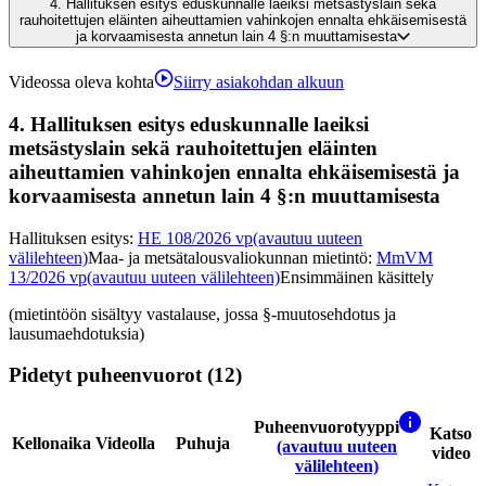
4.
Hallituksen esitys eduskunnalle laeiksi metsästyslain sekä
rauhoitettujen eläinten aiheuttamien vahinkojen ennalta ehkäisemisestä
ja korvaamisesta annetun lain 4 §:n muuttamisesta
Videossa oleva kohta
Siirry asiakohdan alkuun
4.
Hallituksen esitys eduskunnalle laeiksi
metsästyslain sekä rauhoitettujen eläinten
aiheuttamien vahinkojen ennalta ehkäisemisestä ja
korvaamisesta annetun lain 4 §:n muuttamisesta
Hallituksen esitys
:
HE 108/2026 vp
(avautuu uuteen
välilehteen)
Maa- ja metsätalousvaliokunnan mietintö
:
MmVM
13/2026 vp
(avautuu uuteen välilehteen)
Ensimmäinen käsittely
(mietintöön sisältyy vastalause, jossa §-muutosehdotus ja
lausumaehdotuksia)
Pidetyt puheenvuorot (12)
Puheenvuorotyyppi
Katso
Kellonaika
Videolla
Puhuja
(avautuu uuteen
video
välilehteen)