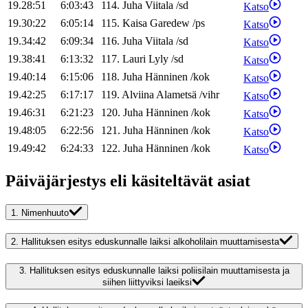
19.28:51
6:03:43
114
.
Juha
Viitala
/
sd
Katso
19.30:22
6:05:14
115
.
Kaisa
Garedew
/
ps
Katso
19.34:42
6:09:34
116
.
Juha
Viitala
/
sd
Katso
19.38:41
6:13:32
117
.
Lauri
Lyly
/
sd
Katso
19.40:14
6:15:06
118
.
Juha
Hänninen
/
kok
Katso
19.42:25
6:17:17
119
.
Alviina
Alametsä
/
vihr
Katso
19.46:31
6:21:23
120
.
Juha
Hänninen
/
kok
Katso
19.48:05
6:22:56
121
.
Juha
Hänninen
/
kok
Katso
19.49:42
6:24:33
122
.
Juha
Hänninen
/
kok
Katso
Päiväjärjestys eli käsiteltävät asiat
1.
Nimenhuuto
2.
Hallituksen esitys eduskunnalle laiksi alkoholilain muuttamisesta
3.
Hallituksen esitys eduskunnalle laiksi poliisilain muuttamisesta ja
siihen liittyviksi laeiksi