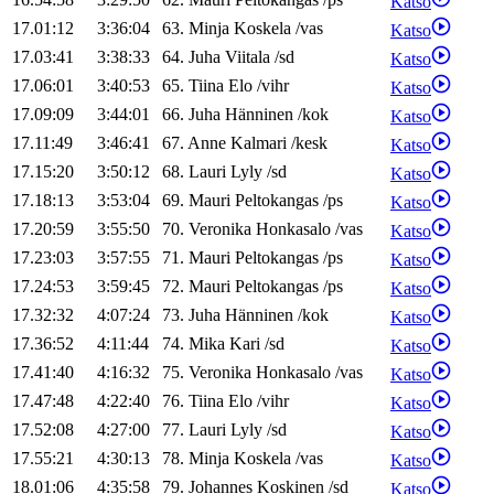
Katso
17.01:12
3:36:04
63
.
Minja
Koskela
/
vas
Katso
17.03:41
3:38:33
64
.
Juha
Viitala
/
sd
Katso
17.06:01
3:40:53
65
.
Tiina
Elo
/
vihr
Katso
17.09:09
3:44:01
66
.
Juha
Hänninen
/
kok
Katso
17.11:49
3:46:41
67
.
Anne
Kalmari
/
kesk
Katso
17.15:20
3:50:12
68
.
Lauri
Lyly
/
sd
Katso
17.18:13
3:53:04
69
.
Mauri
Peltokangas
/
ps
Katso
17.20:59
3:55:50
70
.
Veronika
Honkasalo
/
vas
Katso
17.23:03
3:57:55
71
.
Mauri
Peltokangas
/
ps
Katso
17.24:53
3:59:45
72
.
Mauri
Peltokangas
/
ps
Katso
17.32:32
4:07:24
73
.
Juha
Hänninen
/
kok
Katso
17.36:52
4:11:44
74
.
Mika
Kari
/
sd
Katso
17.41:40
4:16:32
75
.
Veronika
Honkasalo
/
vas
Katso
17.47:48
4:22:40
76
.
Tiina
Elo
/
vihr
Katso
17.52:08
4:27:00
77
.
Lauri
Lyly
/
sd
Katso
17.55:21
4:30:13
78
.
Minja
Koskela
/
vas
Katso
18.01:06
4:35:58
79
.
Johannes
Koskinen
/
sd
Katso