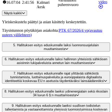
Varsinainen
video
16.07:04
2:41:56
Kalmari
puheenvuoro
/
kesk
Näytä kaikki
Yleiskeskustelu päättyi ja asian käsittely keskeytettiin.
Täysistunnon pöytäkirjan asiakohta
:
PTK 67/2026/4 vp
(avautuu
uuteen välilehteen)
5.
Hallituksen esitys eduskunnalle laiksi luonnonsuojelulain
muuttamisesta
6.
Hallituksen esitys eduskunnalle laiksi hallinnon yhteisistä sähköisen
asioinnin tukipalveluista annetun lain muuttamisesta
7.
Hallituksen esitys eduskunnalle rajat ylittävää sähköistä
tunnistamista, luottamuspalveluita ja eurooppalaista digitaalista
identiteettiä koskevaa EU:n asetusta täydentäväksi lainsäädännöksi
8.
Hallituksen esitys eduskunnalle laeiksi ydinenergialain sekä rikoslain
34 luvun 6 §:n muuttamisesta
9.
Hallituksen esitys eduskunnalle laeiksi suullisen todistelun
tallentamista ja vastaanottamista yleisissä tuomioistuimissa koskevan