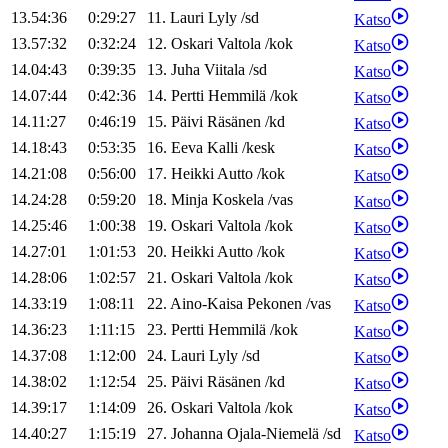
13.54:36
0:29:27
11
.
Lauri
Lyly
/
sd
Katso
13.57:32
0:32:24
12
.
Oskari
Valtola
/
kok
Katso
14.04:43
0:39:35
13
.
Juha
Viitala
/
sd
Katso
14.07:44
0:42:36
14
.
Pertti
Hemmilä
/
kok
Katso
14.11:27
0:46:19
15
.
Päivi
Räsänen
/
kd
Katso
14.18:43
0:53:35
16
.
Eeva
Kalli
/
kesk
Katso
14.21:08
0:56:00
17
.
Heikki
Autto
/
kok
Katso
14.24:28
0:59:20
18
.
Minja
Koskela
/
vas
Katso
14.25:46
1:00:38
19
.
Oskari
Valtola
/
kok
Katso
14.27:01
1:01:53
20
.
Heikki
Autto
/
kok
Katso
14.28:06
1:02:57
21
.
Oskari
Valtola
/
kok
Katso
14.33:19
1:08:11
22
.
Aino-Kaisa
Pekonen
/
vas
Katso
14.36:23
1:11:15
23
.
Pertti
Hemmilä
/
kok
Katso
14.37:08
1:12:00
24
.
Lauri
Lyly
/
sd
Katso
14.38:02
1:12:54
25
.
Päivi
Räsänen
/
kd
Katso
14.39:17
1:14:09
26
.
Oskari
Valtola
/
kok
Katso
14.40:27
1:15:19
27
.
Johanna
Ojala-Niemelä
/
sd
Katso