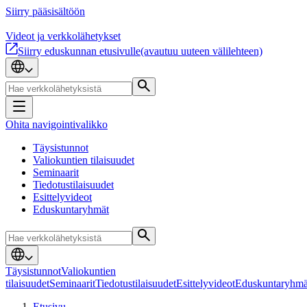
Siirry pääsisältöön
Videot ja verkkolähetykset
Siirry eduskunnan etusivulle
(avautuu uuteen välilehteen)
Ohita navigointivalikko
Täysistunnot
Valiokuntien tilaisuudet
Seminaarit
Tiedotustilaisuudet
Esittelyvideot
Eduskuntaryhmät
Täysistunnot
Valiokuntien
tilaisuudet
Seminaarit
Tiedotustilaisuudet
Esittelyvideot
Eduskuntaryhmä
Etusivu