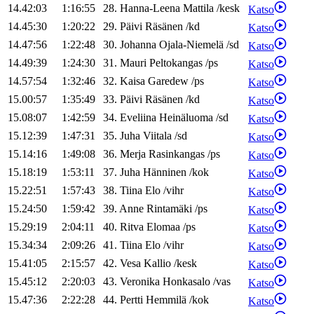
14.42:03
1:16:55
28
.
Hanna-Leena
Mattila
/
kesk
Katso
14.45:30
1:20:22
29
.
Päivi
Räsänen
/
kd
Katso
14.47:56
1:22:48
30
.
Johanna
Ojala-Niemelä
/
sd
Katso
14.49:39
1:24:30
31
.
Mauri
Peltokangas
/
ps
Katso
14.57:54
1:32:46
32
.
Kaisa
Garedew
/
ps
Katso
15.00:57
1:35:49
33
.
Päivi
Räsänen
/
kd
Katso
15.08:07
1:42:59
34
.
Eveliina
Heinäluoma
/
sd
Katso
15.12:39
1:47:31
35
.
Juha
Viitala
/
sd
Katso
15.14:16
1:49:08
36
.
Merja
Rasinkangas
/
ps
Katso
15.18:19
1:53:11
37
.
Juha
Hänninen
/
kok
Katso
15.22:51
1:57:43
38
.
Tiina
Elo
/
vihr
Katso
15.24:50
1:59:42
39
.
Anne
Rintamäki
/
ps
Katso
15.29:19
2:04:11
40
.
Ritva
Elomaa
/
ps
Katso
15.34:34
2:09:26
41
.
Tiina
Elo
/
vihr
Katso
15.41:05
2:15:57
42
.
Vesa
Kallio
/
kesk
Katso
15.45:12
2:20:03
43
.
Veronika
Honkasalo
/
vas
Katso
15.47:36
2:22:28
44
.
Pertti
Hemmilä
/
kok
Katso