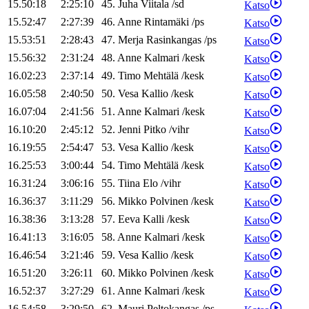
15.50:18
2:25:10
45
.
Juha
Viitala
/
sd
Katso
15.52:47
2:27:39
46
.
Anne
Rintamäki
/
ps
Katso
15.53:51
2:28:43
47
.
Merja
Rasinkangas
/
ps
Katso
15.56:32
2:31:24
48
.
Anne
Kalmari
/
kesk
Katso
16.02:23
2:37:14
49
.
Timo
Mehtälä
/
kesk
Katso
16.05:58
2:40:50
50
.
Vesa
Kallio
/
kesk
Katso
16.07:04
2:41:56
51
.
Anne
Kalmari
/
kesk
Katso
16.10:20
2:45:12
52
.
Jenni
Pitko
/
vihr
Katso
16.19:55
2:54:47
53
.
Vesa
Kallio
/
kesk
Katso
16.25:53
3:00:44
54
.
Timo
Mehtälä
/
kesk
Katso
16.31:24
3:06:16
55
.
Tiina
Elo
/
vihr
Katso
16.36:37
3:11:29
56
.
Mikko
Polvinen
/
kesk
Katso
16.38:36
3:13:28
57
.
Eeva
Kalli
/
kesk
Katso
16.41:13
3:16:05
58
.
Anne
Kalmari
/
kesk
Katso
16.46:54
3:21:46
59
.
Vesa
Kallio
/
kesk
Katso
16.51:20
3:26:11
60
.
Mikko
Polvinen
/
kesk
Katso
16.52:37
3:27:29
61
.
Anne
Kalmari
/
kesk
Katso
16.54:58
3:29:50
62
.
Mauri
Peltokangas
/
ps