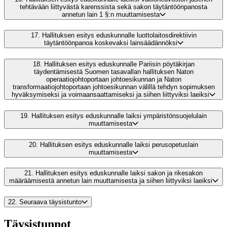
tehtävään liittyvästä karenssista sekä sakon täytäntöönpanosta
annetun lain 1 §:n muuttamisesta
17.
Hallituksen esitys eduskunnalle luottolaitosdirektiivin
täytäntöönpanoa koskevaksi lainsäädännöksi
18.
Hallituksen esitys eduskunnalle Pariisin pöytäkirjan
täydentämisestä Suomen tasavallan hallituksen Naton
operaatiojohtoportaan johtoesikunnan ja Naton
transformaatiojohtoportaan johtoesikunnan välillä tehdyn sopimuksen
hyväksymiseksi ja voimaansaattamiseksi ja siihen liittyviksi laeiksi
19.
Hallituksen esitys eduskunnalle laiksi ympäristönsuojelulain
muuttamisesta
20.
Hallituksen esitys eduskunnalle laiksi perusopetuslain
muuttamisesta
21.
Hallituksen esitys eduskunnalle laiksi sakon ja rikesakon
määräämisestä annetun lain muuttamisesta ja siihen liittyviksi laeiksi
22.
Seuraava täysistunto
Täysistunnot