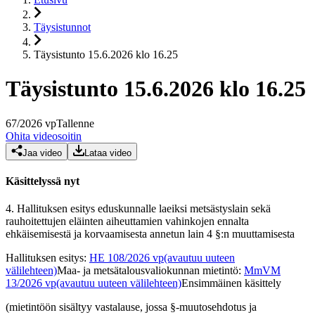
Täysistunnot
Täysistunto 15.6.2026 klo 16.25
Täysistunto 15.6.2026 klo 16.25
67
/
2026
vp
Tallenne
Ohita videosoitin
Jaa video
Lataa video
Käsittelyssä nyt
4.
Hallituksen esitys eduskunnalle laeiksi metsästyslain sekä
rauhoitettujen eläinten aiheuttamien vahinkojen ennalta
ehkäisemisestä ja korvaamisesta annetun lain 4 §:n muuttamisesta
Hallituksen esitys
:
HE 108/2026 vp
(avautuu uuteen
välilehteen)
Maa- ja metsätalousvaliokunnan mietintö
:
MmVM
13/2026 vp
(avautuu uuteen välilehteen)
Ensimmäinen käsittely
(mietintöön sisältyy vastalause, jossa §-muutosehdotus ja