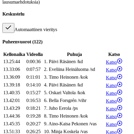
lausumaehdotuksia)
Keskustelu
Automaattinen vieritys
Puheenvuorot
(
122
)
Kellonaika
Videolla
Puhuja
Katso
13.25:44
0:00:36
1
.
Päivi
Räsänen
/
kd
Katso
13.33:06
0:07:57
2
.
Eveliina
Heinäluoma
/
sd
Katso
13.36:09
0:11:01
3
.
Timo
Heinonen
/
kok
Katso
13.39:18
0:14:10
4
.
Päivi
Räsänen
/
kd
Katso
13.40:35
0:15:27
5
.
Oskari
Valtola
/
kok
Katso
13.42:01
0:16:53
6
.
Bella
Forsgrén
/
vihr
Katso
13.43:29
0:18:21
7
.
Juho
Eerola
/
ps
Katso
13.44:36
0:19:28
8
.
Timo
Heinonen
/
kok
Katso
13.45:35
0:20:27
9
.
Aino-Kaisa
Pekonen
/
vas
Katso
13.51:33
0:26:25
10
.
Minja
Koskela
/
vas
Katso