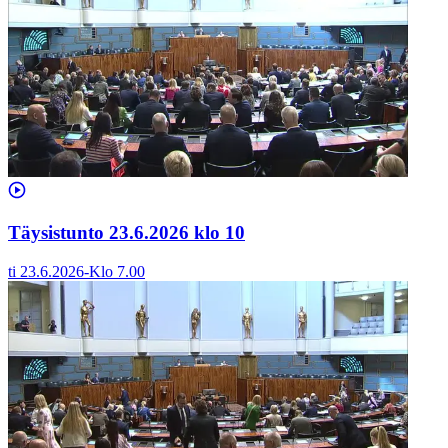
Täysistunto 23.6.2026 klo 10
ti 23.6.2026
-
Klo
7.00