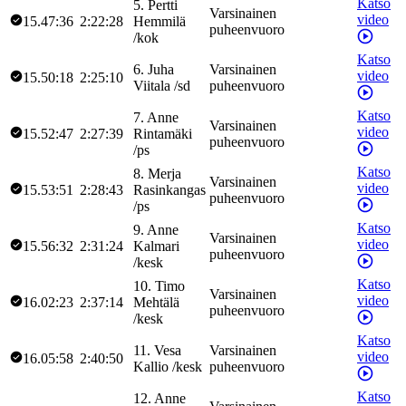
Katso
5
.
Pertti
Varsinainen
video
15.47:36
2:22:28
Hemmilä
puheenvuoro
/
kok
Katso
6
.
Juha
Varsinainen
video
15.50:18
2:25:10
Viitala
/
sd
puheenvuoro
Katso
7
.
Anne
Varsinainen
video
15.52:47
2:27:39
Rintamäki
puheenvuoro
/
ps
Katso
8
.
Merja
Varsinainen
video
15.53:51
2:28:43
Rasinkangas
puheenvuoro
/
ps
Katso
9
.
Anne
Varsinainen
video
15.56:32
2:31:24
Kalmari
puheenvuoro
/
kesk
Katso
10
.
Timo
Varsinainen
video
16.02:23
2:37:14
Mehtälä
puheenvuoro
/
kesk
Katso
11
.
Vesa
Varsinainen
video
16.05:58
2:40:50
Kallio
/
kesk
puheenvuoro
Katso
12
.
Anne