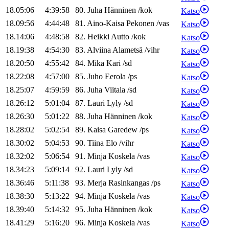
18.05:06
4:39:58
80
.
Juha
Hänninen
/
kok
Katso
18.09:56
4:44:48
81
.
Aino-Kaisa
Pekonen
/
vas
Katso
18.14:06
4:48:58
82
.
Heikki
Autto
/
kok
Katso
18.19:38
4:54:30
83
.
Alviina
Alametsä
/
vihr
Katso
18.20:50
4:55:42
84
.
Mika
Kari
/
sd
Katso
18.22:08
4:57:00
85
.
Juho
Eerola
/
ps
Katso
18.25:07
4:59:59
86
.
Juha
Viitala
/
sd
Katso
18.26:12
5:01:04
87
.
Lauri
Lyly
/
sd
Katso
18.26:30
5:01:22
88
.
Juha
Hänninen
/
kok
Katso
18.28:02
5:02:54
89
.
Kaisa
Garedew
/
ps
Katso
18.30:02
5:04:53
90
.
Tiina
Elo
/
vihr
Katso
18.32:02
5:06:54
91
.
Minja
Koskela
/
vas
Katso
18.34:23
5:09:14
92
.
Lauri
Lyly
/
sd
Katso
18.36:46
5:11:38
93
.
Merja
Rasinkangas
/
ps
Katso
18.38:30
5:13:22
94
.
Minja
Koskela
/
vas
Katso
18.39:40
5:14:32
95
.
Juha
Hänninen
/
kok
Katso
18.41:29
5:16:20
96
.
Minja
Koskela
/
vas
Katso