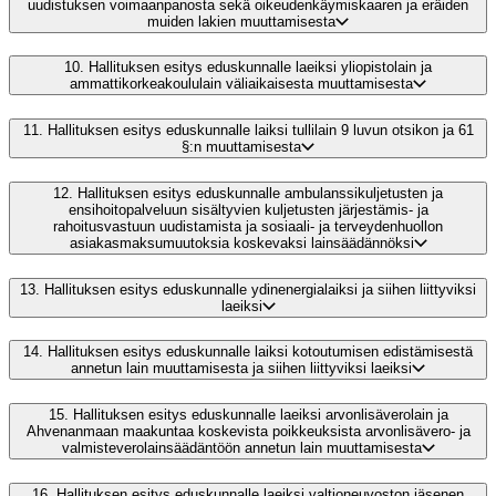
uudistuksen voimaanpanosta sekä oikeudenkäymiskaaren ja eräiden
muiden lakien muuttamisesta
10.
Hallituksen esitys eduskunnalle laeiksi yliopistolain ja
ammattikorkeakoululain väliaikaisesta muuttamisesta
11.
Hallituksen esitys eduskunnalle laiksi tullilain 9 luvun otsikon ja 61
§:n muuttamisesta
12.
Hallituksen esitys eduskunnalle ambulanssikuljetusten ja
ensihoitopalveluun sisältyvien kuljetusten järjestämis- ja
rahoitusvastuun uudistamista ja sosiaali- ja terveydenhuollon
asiakasmaksumuutoksia koskevaksi lainsäädännöksi
13.
Hallituksen esitys eduskunnalle ydinenergialaiksi ja siihen liittyviksi
laeiksi
14.
Hallituksen esitys eduskunnalle laiksi kotoutumisen edistämisestä
annetun lain muuttamisesta ja siihen liittyviksi laeiksi
15.
Hallituksen esitys eduskunnalle laeiksi arvonlisäverolain ja
Ahvenanmaan maakuntaa koskevista poikkeuksista arvonlisävero- ja
valmisteverolainsäädäntöön annetun lain muuttamisesta
16.
Hallituksen esitys eduskunnalle laeiksi valtioneuvoston jäsenen