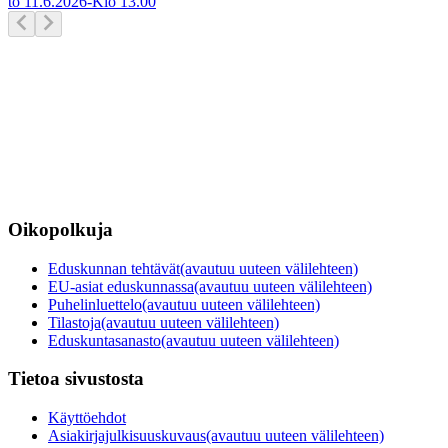
to 11.6.2026
-
Klo
13.00
Oikopolkuja
Eduskunnan tehtävät
(avautuu uuteen välilehteen)
EU-asiat eduskunnassa
(avautuu uuteen välilehteen)
Puhelinluettelo
(avautuu uuteen välilehteen)
Tilastoja
(avautuu uuteen välilehteen)
Eduskuntasanasto
(avautuu uuteen välilehteen)
Tietoa sivustosta
Käyttöehdot
Asiakirjajulkisuuskuvaus
(avautuu uuteen välilehteen)