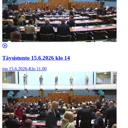
Täysistunto 15.6.2026 klo 14
ma 15.6.2026
-
Klo
11.00