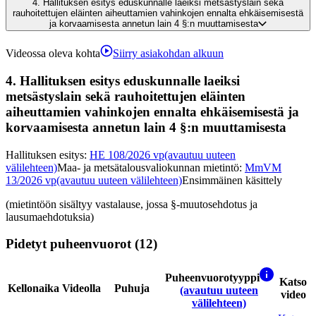
4.
Hallituksen esitys eduskunnalle laeiksi metsästyslain sekä
rauhoitettujen eläinten aiheuttamien vahinkojen ennalta ehkäisemisestä
ja korvaamisesta annetun lain 4 §:n muuttamisesta
Videossa oleva kohta
Siirry asiakohdan alkuun
4.
Hallituksen esitys eduskunnalle laeiksi
metsästyslain sekä rauhoitettujen eläinten
aiheuttamien vahinkojen ennalta ehkäisemisestä ja
korvaamisesta annetun lain 4 §:n muuttamisesta
Hallituksen esitys
:
HE 108/2026 vp
(avautuu uuteen
välilehteen)
Maa- ja metsätalousvaliokunnan mietintö
:
MmVM
13/2026 vp
(avautuu uuteen välilehteen)
Ensimmäinen käsittely
(mietintöön sisältyy vastalause, jossa §-muutosehdotus ja
lausumaehdotuksia)
Pidetyt puheenvuorot (12)
Puheenvuorotyyppi
Katso
Kellonaika
Videolla
Puhuja
(avautuu uuteen
video
välilehteen)