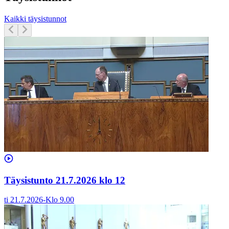
Kaikki täysistunnot
Täysistunto 21.7.2026 klo 12
ti 21.7.2026
-
Klo
9.00