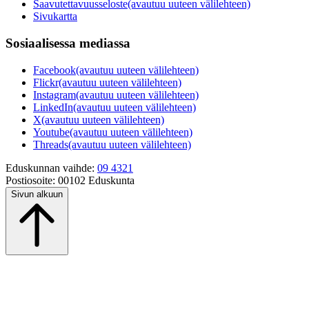
Saavutettavuusseloste
(avautuu uuteen välilehteen)
Sivukartta
Sosiaalisessa mediassa
Facebook
(avautuu uuteen välilehteen)
Flickr
(avautuu uuteen välilehteen)
Instagram
(avautuu uuteen välilehteen)
LinkedIn
(avautuu uuteen välilehteen)
X
(avautuu uuteen välilehteen)
Youtube
(avautuu uuteen välilehteen)
Threads
(avautuu uuteen välilehteen)
Eduskunnan vaihde:
09 4321
Postiosoite:
00102 Eduskunta
Sivun alkuun