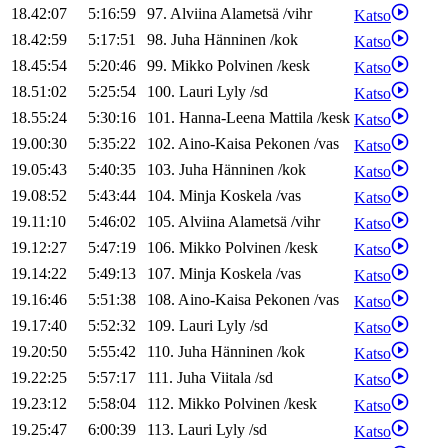
18.42:07
5:16:59
97
.
Alviina
Alametsä
/
vihr
Katso
18.42:59
5:17:51
98
.
Juha
Hänninen
/
kok
Katso
18.45:54
5:20:46
99
.
Mikko
Polvinen
/
kesk
Katso
18.51:02
5:25:54
100
.
Lauri
Lyly
/
sd
Katso
18.55:24
5:30:16
101
.
Hanna-Leena
Mattila
/
kesk
Katso
19.00:30
5:35:22
102
.
Aino-Kaisa
Pekonen
/
vas
Katso
19.05:43
5:40:35
103
.
Juha
Hänninen
/
kok
Katso
19.08:52
5:43:44
104
.
Minja
Koskela
/
vas
Katso
19.11:10
5:46:02
105
.
Alviina
Alametsä
/
vihr
Katso
19.12:27
5:47:19
106
.
Mikko
Polvinen
/
kesk
Katso
19.14:22
5:49:13
107
.
Minja
Koskela
/
vas
Katso
19.16:46
5:51:38
108
.
Aino-Kaisa
Pekonen
/
vas
Katso
19.17:40
5:52:32
109
.
Lauri
Lyly
/
sd
Katso
19.20:50
5:55:42
110
.
Juha
Hänninen
/
kok
Katso
19.22:25
5:57:17
111
.
Juha
Viitala
/
sd
Katso
19.23:12
5:58:04
112
.
Mikko
Polvinen
/
kesk
Katso
19.25:47
6:00:39
113
.
Lauri
Lyly
/
sd
Katso