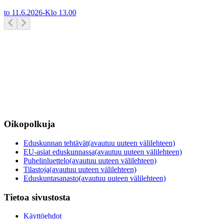
to 11.6.2026
-
Klo
13.00
Oikopolkuja
Eduskunnan tehtävät
(avautuu uuteen välilehteen)
EU-asiat eduskunnassa
(avautuu uuteen välilehteen)
Puhelinluettelo
(avautuu uuteen välilehteen)
Tilastoja
(avautuu uuteen välilehteen)
Eduskuntasanasto
(avautuu uuteen välilehteen)
Tietoa sivustosta
Käyttöehdot