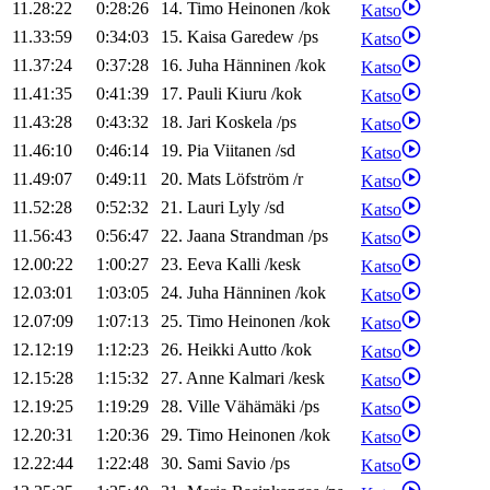
11.28:22
0:28:26
14
.
Timo
Heinonen
/
kok
Katso
11.33:59
0:34:03
15
.
Kaisa
Garedew
/
ps
Katso
11.37:24
0:37:28
16
.
Juha
Hänninen
/
kok
Katso
11.41:35
0:41:39
17
.
Pauli
Kiuru
/
kok
Katso
11.43:28
0:43:32
18
.
Jari
Koskela
/
ps
Katso
11.46:10
0:46:14
19
.
Pia
Viitanen
/
sd
Katso
11.49:07
0:49:11
20
.
Mats
Löfström
/
r
Katso
11.52:28
0:52:32
21
.
Lauri
Lyly
/
sd
Katso
11.56:43
0:56:47
22
.
Jaana
Strandman
/
ps
Katso
12.00:22
1:00:27
23
.
Eeva
Kalli
/
kesk
Katso
12.03:01
1:03:05
24
.
Juha
Hänninen
/
kok
Katso
12.07:09
1:07:13
25
.
Timo
Heinonen
/
kok
Katso
12.12:19
1:12:23
26
.
Heikki
Autto
/
kok
Katso
12.15:28
1:15:32
27
.
Anne
Kalmari
/
kesk
Katso
12.19:25
1:19:29
28
.
Ville
Vähämäki
/
ps
Katso
12.20:31
1:20:36
29
.
Timo
Heinonen
/
kok
Katso
12.22:44
1:22:48
30
.
Sami
Savio
/
ps
Katso