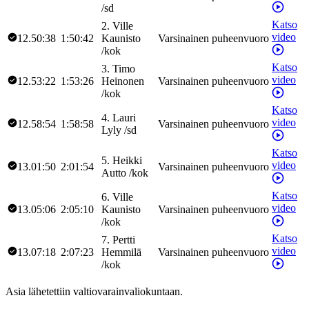
/
sd
Katso
2
.
Ville
video
12.50:38
1:50:42
Kaunisto
Varsinainen puheenvuoro
/
kok
Katso
3
.
Timo
video
12.53:22
1:53:26
Heinonen
Varsinainen puheenvuoro
/
kok
Katso
4
.
Lauri
video
12.58:54
1:58:58
Varsinainen puheenvuoro
Lyly
/
sd
Katso
5
.
Heikki
video
13.01:50
2:01:54
Varsinainen puheenvuoro
Autto
/
kok
Katso
6
.
Ville
video
13.05:06
2:05:10
Kaunisto
Varsinainen puheenvuoro
/
kok
Katso
7
.
Pertti
video
13.07:18
2:07:23
Hemmilä
Varsinainen puheenvuoro
/
kok
Asia lähetettiin valtiovarainvaliokuntaan.