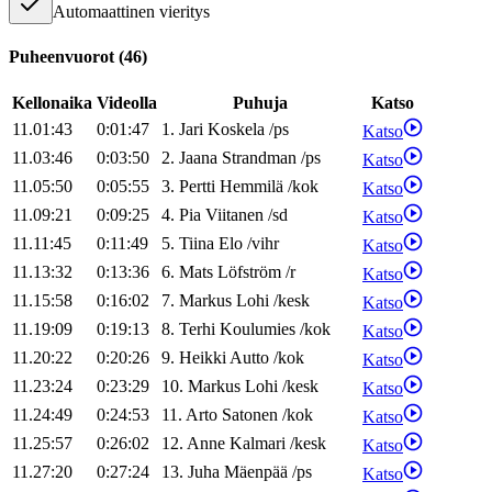
Automaattinen vieritys
Puheenvuorot
(
46
)
Kellonaika
Videolla
Puhuja
Katso
11.01:43
0:01:47
1
.
Jari
Koskela
/
ps
Katso
11.03:46
0:03:50
2
.
Jaana
Strandman
/
ps
Katso
11.05:50
0:05:55
3
.
Pertti
Hemmilä
/
kok
Katso
11.09:21
0:09:25
4
.
Pia
Viitanen
/
sd
Katso
11.11:45
0:11:49
5
.
Tiina
Elo
/
vihr
Katso
11.13:32
0:13:36
6
.
Mats
Löfström
/
r
Katso
11.15:58
0:16:02
7
.
Markus
Lohi
/
kesk
Katso
11.19:09
0:19:13
8
.
Terhi
Koulumies
/
kok
Katso
11.20:22
0:20:26
9
.
Heikki
Autto
/
kok
Katso
11.23:24
0:23:29
10
.
Markus
Lohi
/
kesk
Katso
11.24:49
0:24:53
11
.
Arto
Satonen
/
kok
Katso
11.25:57
0:26:02
12
.
Anne
Kalmari
/
kesk
Katso
11.27:20
0:27:24
13
.
Juha
Mäenpää
/
ps
Katso