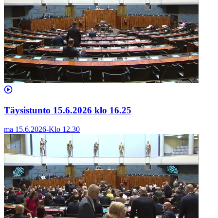
Täysistunto 15.6.2026 klo 16.25
ma 15.6.2026
-
Klo
12.30