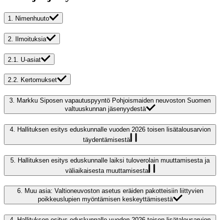
1.
Nimenhuuto
2.
Ilmoituksia
2.1.
U-asiat
2.2.
Kertomukset
3.
Markku Siposen vapautuspyyntö Pohjoismaiden neuvoston Suomen
valtuuskunnan jäsenyydestä
4.
Hallituksen esitys eduskunnalle vuoden 2026 toisen lisätalousarvion
täydentämisestä
5.
Hallituksen esitys eduskunnalle laiksi tuloverolain muuttamisesta ja
väliaikaisesta muuttamisesta
6.
Muu asia: Valtioneuvoston asetus eräiden pakotteisiin liittyvien
poikkeuslupien myöntämisen keskeyttämisestä
4.
Hallituksen esitys eduskunnalle vuoden 2026 toisen lisätalousarvion