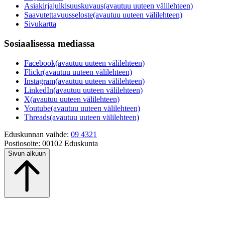
Asiakirjajulkisuuskuvaus
(avautuu uuteen välilehteen)
Saavutettavuusseloste
(avautuu uuteen välilehteen)
Sivukartta
Sosiaalisessa mediassa
Facebook
(avautuu uuteen välilehteen)
Flickr
(avautuu uuteen välilehteen)
Instagram
(avautuu uuteen välilehteen)
LinkedIn
(avautuu uuteen välilehteen)
X
(avautuu uuteen välilehteen)
Youtube
(avautuu uuteen välilehteen)
Threads
(avautuu uuteen välilehteen)
Eduskunnan vaihde:
09 4321
Postiosoite:
00102 Eduskunta
Sivun alkuun