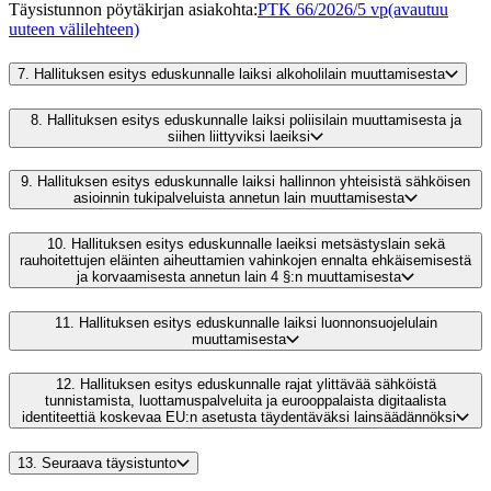
Täysistunnon pöytäkirjan asiakohta
:
PTK 66/2026/5 vp
(avautuu
uuteen välilehteen)
7.
Hallituksen esitys eduskunnalle laiksi alkoholilain muuttamisesta
8.
Hallituksen esitys eduskunnalle laiksi poliisilain muuttamisesta ja
siihen liittyviksi laeiksi
9.
Hallituksen esitys eduskunnalle laiksi hallinnon yhteisistä sähköisen
asioinnin tukipalveluista annetun lain muuttamisesta
10.
Hallituksen esitys eduskunnalle laeiksi metsästyslain sekä
rauhoitettujen eläinten aiheuttamien vahinkojen ennalta ehkäisemisestä
ja korvaamisesta annetun lain 4 §:n muuttamisesta
11.
Hallituksen esitys eduskunnalle laiksi luonnonsuojelulain
muuttamisesta
12.
Hallituksen esitys eduskunnalle rajat ylittävää sähköistä
tunnistamista, luottamuspalveluita ja eurooppalaista digitaalista
identiteettiä koskevaa EU:n asetusta täydentäväksi lainsäädännöksi
13.
Seuraava täysistunto