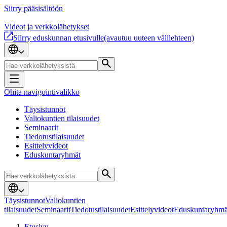
Siirry pääsisältöön
Videot ja verkkolähetykset
Siirry eduskunnan etusivulle
(avautuu uuteen välilehteen)
Ohita navigointivalikko
Täysistunnot
Valiokuntien tilaisuudet
Seminaarit
Tiedotustilaisuudet
Esittelyvideot
Eduskuntaryhmät
Täysistunnot
Valiokuntien
tilaisuudet
Seminaarit
Tiedotustilaisuudet
Esittelyvideot
Eduskuntaryhmä
Etusivu