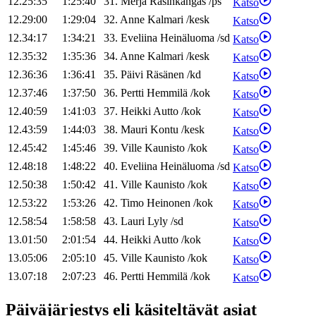
12.25:35
1:25:40
31
.
Merja
Rasinkangas
/
ps
Katso
12.29:00
1:29:04
32
.
Anne
Kalmari
/
kesk
Katso
12.34:17
1:34:21
33
.
Eveliina
Heinäluoma
/
sd
Katso
12.35:32
1:35:36
34
.
Anne
Kalmari
/
kesk
Katso
12.36:36
1:36:41
35
.
Päivi
Räsänen
/
kd
Katso
12.37:46
1:37:50
36
.
Pertti
Hemmilä
/
kok
Katso
12.40:59
1:41:03
37
.
Heikki
Autto
/
kok
Katso
12.43:59
1:44:03
38
.
Mauri
Kontu
/
kesk
Katso
12.45:42
1:45:46
39
.
Ville
Kaunisto
/
kok
Katso
12.48:18
1:48:22
40
.
Eveliina
Heinäluoma
/
sd
Katso
12.50:38
1:50:42
41
.
Ville
Kaunisto
/
kok
Katso
12.53:22
1:53:26
42
.
Timo
Heinonen
/
kok
Katso
12.58:54
1:58:58
43
.
Lauri
Lyly
/
sd
Katso
13.01:50
2:01:54
44
.
Heikki
Autto
/
kok
Katso
13.05:06
2:05:10
45
.
Ville
Kaunisto
/
kok
Katso
13.07:18
2:07:23
46
.
Pertti
Hemmilä
/
kok
Katso
Päiväjärjestys eli käsiteltävät asiat