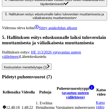
täydentämisestä
5.
Hallituksen esitys eduskunnalle laiksi tuloverolain muuttamisesta ja
väliaikaisesta muuttamisesta
Videossa oleva kohta
Siirry asiakohdan alkuun
5.
Hallituksen esitys eduskunnalle laiksi tuloverolain
muuttamisesta ja väliaikaisesta muuttamisesta
Hallituksen esitys
:
HE 113/2026 vp
(avautuu uuteen
välilehteen)
Lähetekeskustelu
Keskustelun menettelytapa
(
1
)
Pidetyt puheenvuorot (7)
Puheenvuorotyyppi
Katso
Kellonaika
Videolla
Puhuja
(avautuu uuteen
video
välilehteen)
Katso
1
.
Eveliina
video
12.48:18
1:48:22
Heinäluoma
Varsinainen puheenvuoro