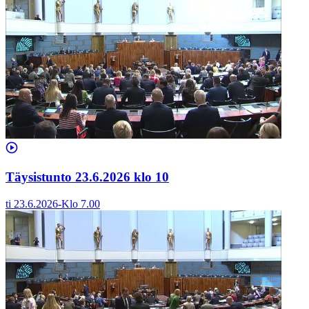
Täysistunto 23.6.2026 klo 10
ti 23.6.2026
-
Klo
7.00