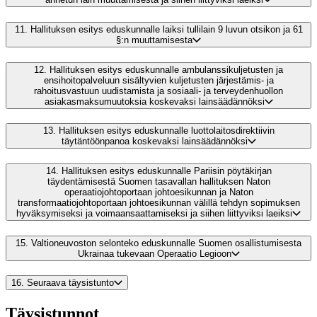
11.
Hallituksen esitys eduskunnalle laiksi tullilain 9 luvun otsikon ja 61
§:n muuttamisesta
12.
Hallituksen esitys eduskunnalle ambulanssikuljetusten ja
ensihoitopalveluun sisältyvien kuljetusten järjestämis- ja
rahoitusvastuun uudistamista ja sosiaali- ja terveydenhuollon
asiakasmaksumuutoksia koskevaksi lainsäädännöksi
13.
Hallituksen esitys eduskunnalle luottolaitosdirektiivin
täytäntöönpanoa koskevaksi lainsäädännöksi
14.
Hallituksen esitys eduskunnalle Pariisin pöytäkirjan
täydentämisestä Suomen tasavallan hallituksen Naton
operaatiojohtoportaan johtoesikunnan ja Naton
transformaatiojohtoportaan johtoesikunnan välillä tehdyn sopimuksen
hyväksymiseksi ja voimaansaattamiseksi ja siihen liittyviksi laeiksi
15.
Valtioneuvoston selonteko eduskunnalle Suomen osallistumisesta
Ukrainaa tukevaan Operaatio Legioon
16.
Seuraava täysistunto
Täysistunnot