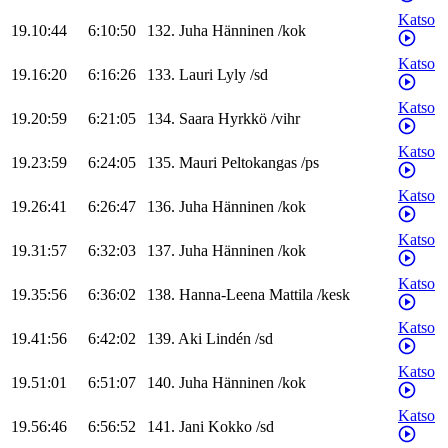
Katso
19.10:44
6:10:50
132
.
Juha
Hänninen
/
kok
Katso
19.16:20
6:16:26
133
.
Lauri
Lyly
/
sd
Katso
19.20:59
6:21:05
134
.
Saara
Hyrkkö
/
vihr
Katso
19.23:59
6:24:05
135
.
Mauri
Peltokangas
/
ps
Katso
19.26:41
6:26:47
136
.
Juha
Hänninen
/
kok
Katso
19.31:57
6:32:03
137
.
Juha
Hänninen
/
kok
Katso
19.35:56
6:36:02
138
.
Hanna-Leena
Mattila
/
kesk
Katso
19.41:56
6:42:02
139
.
Aki
Lindén
/
sd
Katso
19.51:01
6:51:07
140
.
Juha
Hänninen
/
kok
Katso
19.56:46
6:56:52
141
.
Jani
Kokko
/
sd