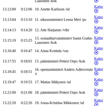
Laasonen
/
kok
Katso
13.12:00
0:12:06
10
.
Anette
Karlsson
/
sd
Katso
13.13:04
0:13:10
11
.
oikeusministeri
Leena
Meri
/
ps
Katso
13.14:13
0:14:20
12
.
Atte
Harjanne
/
vihr
Katso
13
.
sosiaaliturvaministeri
Sanni
Grahn-
13.15:19
0:15:25
Laasonen
/
kok
Katso
13.16:40
0:16:47
14
.
Anna
Kontula
/
vas
Katso
13.17:55
0:18:01
15
.
pääministeri
Petteri
Orpo
/
kok
Katso
16
.
opetusministeri
Anders
Adlercreutz
13.18:45
0:18:51
/
r
Katso
13.19:47
0:19:53
17
.
Matias
Mäkynen
/
sd
Katso
13.21:00
0:21:06
18
.
pääministeri
Petteri
Orpo
/
kok
Katso
13.22:20
0:22:26
19
.
Anna-Kristiina
Mikkonen
/
sd