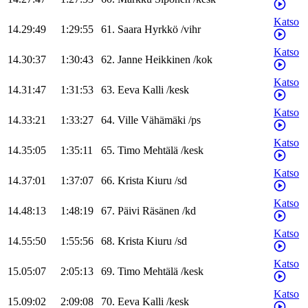
Katso
14.29:49
1:29:55
61
.
Saara
Hyrkkö
/
vihr
Katso
14.30:37
1:30:43
62
.
Janne
Heikkinen
/
kok
Katso
14.31:47
1:31:53
63
.
Eeva
Kalli
/
kesk
Katso
14.33:21
1:33:27
64
.
Ville
Vähämäki
/
ps
Katso
14.35:05
1:35:11
65
.
Timo
Mehtälä
/
kesk
Katso
14.37:01
1:37:07
66
.
Krista
Kiuru
/
sd
Katso
14.48:13
1:48:19
67
.
Päivi
Räsänen
/
kd
Katso
14.55:50
1:55:56
68
.
Krista
Kiuru
/
sd
Katso
15.05:07
2:05:13
69
.
Timo
Mehtälä
/
kesk
Katso
15.09:02
2:09:08
70
.
Eeva
Kalli
/
kesk