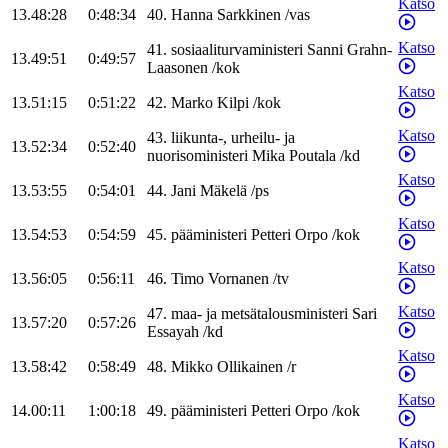
Katso
13.48:28
0:48:34
40
.
Hanna
Sarkkinen
/
vas
Katso
41
.
sosiaaliturvaministeri
Sanni
Grahn-
13.49:51
0:49:57
Laasonen
/
kok
Katso
13.51:15
0:51:22
42
.
Marko
Kilpi
/
kok
Katso
43
.
liikunta-, urheilu- ja
13.52:34
0:52:40
nuorisoministeri
Mika
Poutala
/
kd
Katso
13.53:55
0:54:01
44
.
Jani
Mäkelä
/
ps
Katso
13.54:53
0:54:59
45
.
pääministeri
Petteri
Orpo
/
kok
Katso
13.56:05
0:56:11
46
.
Timo
Vornanen
/
tv
Katso
47
.
maa- ja metsätalousministeri
Sari
13.57:20
0:57:26
Essayah
/
kd
Katso
13.58:42
0:58:49
48
.
Mikko
Ollikainen
/
r
Katso
14.00:11
1:00:18
49
.
pääministeri
Petteri
Orpo
/
kok
Katso