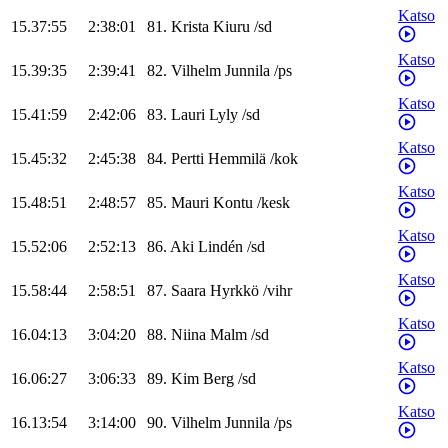
Katso
15.37:55
2:38:01
81
.
Krista
Kiuru
/
sd
Katso
15.39:35
2:39:41
82
.
Vilhelm
Junnila
/
ps
Katso
15.41:59
2:42:06
83
.
Lauri
Lyly
/
sd
Katso
15.45:32
2:45:38
84
.
Pertti
Hemmilä
/
kok
Katso
15.48:51
2:48:57
85
.
Mauri
Kontu
/
kesk
Katso
15.52:06
2:52:13
86
.
Aki
Lindén
/
sd
Katso
15.58:44
2:58:51
87
.
Saara
Hyrkkö
/
vihr
Katso
16.04:13
3:04:20
88
.
Niina
Malm
/
sd
Katso
16.06:27
3:06:33
89
.
Kim
Berg
/
sd
Katso
16.13:54
3:14:00
90
.
Vilhelm
Junnila
/
ps