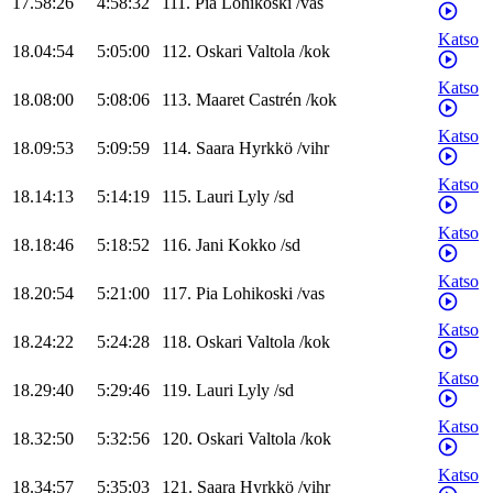
17.58:26
4:58:32
111
.
Pia
Lohikoski
/
vas
Katso
18.04:54
5:05:00
112
.
Oskari
Valtola
/
kok
Katso
18.08:00
5:08:06
113
.
Maaret
Castrén
/
kok
Katso
18.09:53
5:09:59
114
.
Saara
Hyrkkö
/
vihr
Katso
18.14:13
5:14:19
115
.
Lauri
Lyly
/
sd
Katso
18.18:46
5:18:52
116
.
Jani
Kokko
/
sd
Katso
18.20:54
5:21:00
117
.
Pia
Lohikoski
/
vas
Katso
18.24:22
5:24:28
118
.
Oskari
Valtola
/
kok
Katso
18.29:40
5:29:46
119
.
Lauri
Lyly
/
sd
Katso
18.32:50
5:32:56
120
.
Oskari
Valtola
/
kok
Katso
18.34:57
5:35:03
121
.
Saara
Hyrkkö
/
vihr