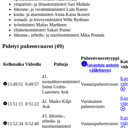
ympäristö- ja ilmastoministeri
Sari
Multala
liikenne- ja viestintäministeri
Lulu
Ranne
kunta- ja alueministeri
Anna-Kaisa
Ikonen
sosiaali- ja terveysministeri
Wille
Rydman
työministeri
Matias
Marttinen
elinkeinoministeri
Sakari
Puisto
liikunta-, urheilu- ja nuorisoministeri
Mika
Poutala
Pidetyt puheenvuorot (49)
Puheenvuorotyyppi
Kat
Kellonaika
Videolla
Puhuja
(avautuu uuteen
vid
välilehteen)
41
.
Kat
sosiaaliturvaministeri
vid
13.49:51
0:49:57
Vastauspuheenvuoro
Sanni
Grahn-
Laasonen
/
kok
Kat
42
.
Marko
Kilpi
Varsinainen
vid
13.51:15
0:51:22
/
kok
puheenvuoro
43
.
liikunta-,
Kat
urheilu- ja
vid
13.52:34
0:52:40
Vastauspuheenvuoro
nuorisoministeri