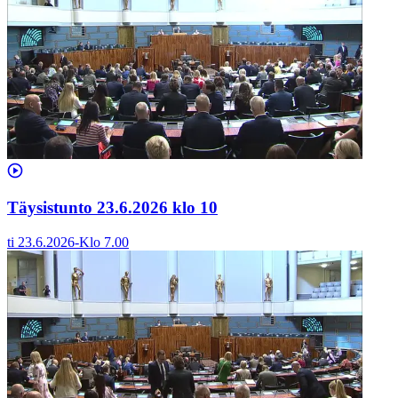
Täysistunto 23.6.2026 klo 10
ti 23.6.2026
-
Klo
7.00