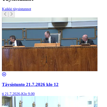
Kaikki täysistunnot
Täysistunto 21.7.2026 klo 12
ti 21.7.2026
-
Klo
9.00