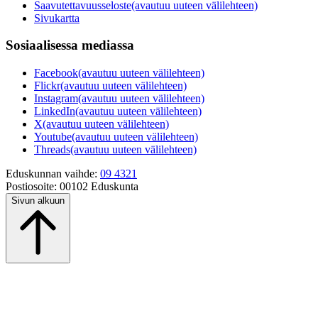
Saavutettavuusseloste
(avautuu uuteen välilehteen)
Sivukartta
Sosiaalisessa mediassa
Facebook
(avautuu uuteen välilehteen)
Flickr
(avautuu uuteen välilehteen)
Instagram
(avautuu uuteen välilehteen)
LinkedIn
(avautuu uuteen välilehteen)
X
(avautuu uuteen välilehteen)
Youtube
(avautuu uuteen välilehteen)
Threads
(avautuu uuteen välilehteen)
Eduskunnan vaihde:
09 4321
Postiosoite:
00102 Eduskunta
Sivun alkuun