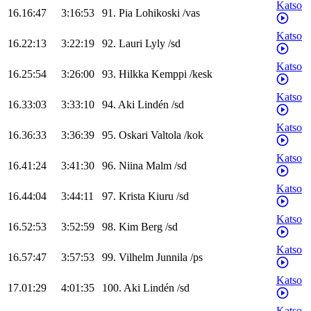
Katso
16.16:47
3:16:53
91
.
Pia
Lohikoski
/
vas
Katso
16.22:13
3:22:19
92
.
Lauri
Lyly
/
sd
Katso
16.25:54
3:26:00
93
.
Hilkka
Kemppi
/
kesk
Katso
16.33:03
3:33:10
94
.
Aki
Lindén
/
sd
Katso
16.36:33
3:36:39
95
.
Oskari
Valtola
/
kok
Katso
16.41:24
3:41:30
96
.
Niina
Malm
/
sd
Katso
16.44:04
3:44:11
97
.
Krista
Kiuru
/
sd
Katso
16.52:53
3:52:59
98
.
Kim
Berg
/
sd
Katso
16.57:47
3:57:53
99
.
Vilhelm
Junnila
/
ps
Katso
17.01:29
4:01:35
100
.
Aki
Lindén
/
sd
Katso