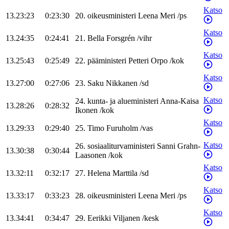
Katso
13.23:23
0:23:30
20
.
oikeusministeri
Leena
Meri
/
ps
Katso
13.24:35
0:24:41
21
.
Bella
Forsgrén
/
vihr
Katso
13.25:43
0:25:49
22
.
pääministeri
Petteri
Orpo
/
kok
Katso
13.27:00
0:27:06
23
.
Saku
Nikkanen
/
sd
Katso
24
.
kunta- ja alueministeri
Anna-Kaisa
13.28:26
0:28:32
Ikonen
/
kok
Katso
13.29:33
0:29:40
25
.
Timo
Furuholm
/
vas
Katso
26
.
sosiaaliturvaministeri
Sanni
Grahn-
13.30:38
0:30:44
Laasonen
/
kok
Katso
13.32:11
0:32:17
27
.
Helena
Marttila
/
sd
Katso
13.33:17
0:33:23
28
.
oikeusministeri
Leena
Meri
/
ps
Katso
13.34:41
0:34:47
29
.
Eerikki
Viljanen
/
kesk