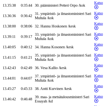
Katso
13.35:38
0:35:44
30
.
pääministeri
Petteri
Orpo
/
kok
Katso
31
.
ympäristö- ja ilmastoministeri
Sari
13.36:36
0:36:42
Multala
/
kok
Katso
13.38:00
0:38:06
32
.
Hannu
Hoskonen
/
kesk
Katso
33
.
ympäristö- ja ilmastoministeri
Sari
13.39:11
0:39:17
Multala
/
kok
Katso
13.40:05
0:40:12
34
.
Hanna
Kosonen
/
kesk
Katso
35
.
ympäristö- ja ilmastoministeri
Sari
13.41:15
0:41:21
Multala
/
kok
Katso
13.42:43
0:42:49
36
.
Vesa
Kallio
/
kesk
Katso
37
.
ympäristö- ja ilmastoministeri
Sari
13.44:01
0:44:07
Multala
/
kok
Katso
13.45:27
0:45:33
38
.
Antti
Kurvinen
/
kesk
Katso
39
.
maa- ja metsätalousministeri
Sari
13.46:42
0:46:48
Essayah
/
kd