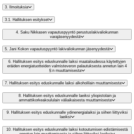
3.
Ilmoituksia
3.1.
Hallituksen esitykset
4.
Saku Nikkasen vapautuspyyntö perustuslakivaliokunnan
varajäsenyydestä
5.
Jani Kokon vapautuspyyntö lakivaliokunnan jäsenyydestä
6.
Hallituksen esitys eduskunnalle laiksi maataloudessa käytettyjen
eräiden energiatuotteiden valmisteveron palautuksesta annetun lain 4
§:n muuttamisesta
7.
Hallituksen esitys eduskunnalle laiksi alkoholilain muuttamisesta
8.
Hallituksen esitys eduskunnalle laeiksi yliopistolain ja
ammattikorkeakoululain väliaikaisesta muuttamisesta
9.
Hallituksen esitys eduskunnalle ydinenergialaiksi ja siihen liittyviksi
laeiksi
10.
Hallituksen esitys eduskunnalle laiksi kotoutumisen edistämisestä
annetun lain muuttamisesta ja siihen liittyviksi laeiksi