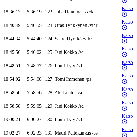
Katso
18.36:13
5:36:19
122
.
Juha
Hänninen
/
kok
Katso
18.40:49
5:40:55
123
.
Oras
Tynkkynen
/
vihr
Katso
18.44:34
5:44:40
124
.
Saara
Hyrkkö
/
vihr
Katso
18.45:56
5:46:02
125
.
Jani
Kokko
/
sd
Katso
18.48:51
5:48:57
126
.
Lauri
Lyly
/
sd
Katso
18.54:02
5:54:08
127
.
Tomi
Immonen
/
ps
Katso
18.58:50
5:58:56
128
.
Aki
Lindén
/
sd
Katso
18.58:58
5:59:05
129
.
Jani
Kokko
/
sd
Katso
19.00:21
6:00:27
130
.
Lauri
Lyly
/
sd
Katso
19.02:27
6:02:33
131
.
Mauri
Peltokangas
/
ps