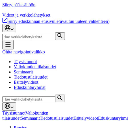
Siirry pääsisältöön
Videot ja verkkolähetykset
Siirry eduskunnan etusivulle
(avautuu uuteen välilehteen)
Ohita navigointivalikko
Täysistunnot
Valiokuntien tilaisuudet
Seminaarit
Tiedotustilaisuudet
Esittelyvideot
Eduskuntaryhmät
Täysistunnot
Valiokuntien
tilaisuudet
Seminaarit
Tiedotustilaisuudet
Esittelyvideot
Eduskuntaryhmä
Etusivu