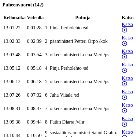
Puheenvuorot
(
142
)
Kellonaika
Videolla
Puhuja
Katso
Katso
13.01:22
0:01:28
1
.
Pinja
Perholehto
/
sd
Katso
13.02:33
0:02:39
2
.
pääministeri
Petteri
Orpo
/
kok
Katso
13.03:48
0:03:54
3
.
oikeusministeri
Leena
Meri
/
ps
Katso
13.05:12
0:05:18
4
.
Pinja
Perholehto
/
sd
Katso
13.06:12
0:06:18
5
.
oikeusministeri
Leena
Meri
/
ps
Katso
13.07:26
0:07:32
6
.
Juha
Viitala
/
sd
Katso
13.08:31
0:08:37
7
.
oikeusministeri
Leena
Meri
/
ps
Katso
13.09:38
0:09:44
8
.
Fatim
Diarra
/
vihr
Katso
9
.
sosiaaliturvaministeri
Sanni
Grahn-
13.10:44
0:10:50