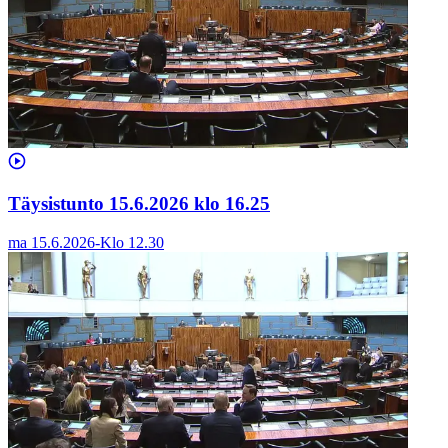
Täysistunto 15.6.2026 klo 16.25
ma 15.6.2026
-
Klo
12.30