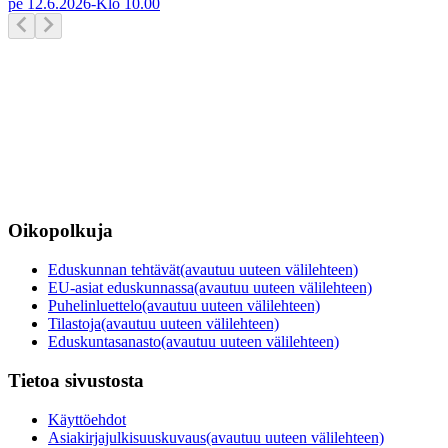
pe 12.6.2026
-
Klo
10.00
Oikopolkuja
Eduskunnan tehtävät
(avautuu uuteen välilehteen)
EU-asiat eduskunnassa
(avautuu uuteen välilehteen)
Puhelinluettelo
(avautuu uuteen välilehteen)
Tilastoja
(avautuu uuteen välilehteen)
Eduskuntasanasto
(avautuu uuteen välilehteen)
Tietoa sivustosta
Käyttöehdot
Asiakirjajulkisuuskuvaus
(avautuu uuteen välilehteen)