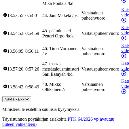
Mika
Poutala
/
kd
Kat
Varsinainen
vid
13.53:55
0:54:01
44
.
Jani
Mäkelä
/
ps
puheenvuoro
Kat
45
.
pääministeri
vid
13.54:53
0:54:59
Vastauspuheenvuoro
Petteri
Orpo
/
kok
Kat
46
.
Timo
Vornanen
Varsinainen
vid
13.56:05
0:56:11
/
tv
puheenvuoro
Kat
47
.
maa- ja
vid
13.57:20
0:57:26
metsätalousministeri
Vastauspuheenvuoro
Sari
Essayah
/
kd
Kat
48
.
Mikko
Varsinainen
vid
13.58:42
0:58:49
Ollikainen
/
r
puheenvuoro
Näytä kaikki
Ministereille esitettiin suullisia kysymyksiä.
Täysistunnon pöytäkirjan asiakohta
:
PTK 64/2026 vp
(avautuu
uuteen välilehteen)