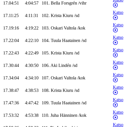
17.04:51
4:04:57
101
.
Bella
Forsgrén
/
vihr
Katso
17.11:25
4:11:31
102
.
Krista
Kiuru
/
sd
Katso
17.19:16
4:19:22
103
.
Oskari
Valtola
/
kok
Katso
17.22:04
4:22:10
104
.
Tuula
Haatainen
/
sd
Katso
17.22:43
4:22:49
105
.
Krista
Kiuru
/
sd
Katso
17.30:44
4:30:50
106
.
Aki
Lindén
/
sd
Katso
17.34:04
4:34:10
107
.
Oskari
Valtola
/
kok
Katso
17.38:47
4:38:53
108
.
Krista
Kiuru
/
sd
Katso
17.47:36
4:47:42
109
.
Tuula
Haatainen
/
sd
Katso
17.53:32
4:53:38
110
.
Juha
Hänninen
/
kok
Katso