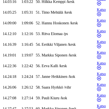
14.03:16
1:03:22
50
.
Hilkka
Kemppi
/
kesk
Katso
14.05:25
1:05:31
51
.
Timo
Mehtälä
/
kesk
Katso
14.09:00
1:09:06
52
.
Hannu
Hoskonen
/
kesk
Katso
14.12:10
1:12:16
53
.
Ritva
Elomaa
/
ps
Katso
14.16:39
1:16:45
54
.
Eerikki
Viljanen
/
kesk
Katso
14.19:01
1:19:07
55
.
Markku
Siponen
/
kesk
Katso
14.22:36
1:22:42
56
.
Eeva
Kalli
/
kesk
Katso
14.24:18
1:24:24
57
.
Janne
Heikkinen
/
kok
Katso
14.26:06
1:26:12
58
.
Saara
Hyrkkö
/
vihr
Katso
14.27:08
1:27:14
59
.
Pauli
Kiuru
/
kok
Katso
14.27:47
1:27:53
60
.
Markku
Siponen
/
kesk