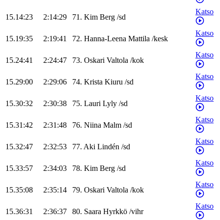
Katso
15.14:23
2:14:29
71
.
Kim
Berg
/
sd
Katso
15.19:35
2:19:41
72
.
Hanna-Leena
Mattila
/
kesk
Katso
15.24:41
2:24:47
73
.
Oskari
Valtola
/
kok
Katso
15.29:00
2:29:06
74
.
Krista
Kiuru
/
sd
Katso
15.30:32
2:30:38
75
.
Lauri
Lyly
/
sd
Katso
15.31:42
2:31:48
76
.
Niina
Malm
/
sd
Katso
15.32:47
2:32:53
77
.
Aki
Lindén
/
sd
Katso
15.33:57
2:34:03
78
.
Kim
Berg
/
sd
Katso
15.35:08
2:35:14
79
.
Oskari
Valtola
/
kok
Katso
15.36:31
2:36:37
80
.
Saara
Hyrkkö
/
vihr