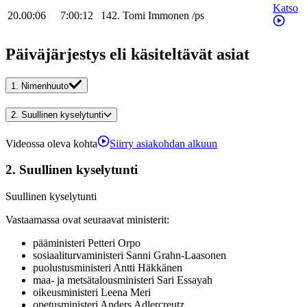
Katso
20.00:06
7:00:12
142
.
Tomi
Immonen
/
ps
Päiväjärjestys eli käsiteltävät asiat
1.
Nimenhuuto
2.
Suullinen kyselytunti
Videossa oleva kohta
Siirry asiakohdan alkuun
2.
Suullinen kyselytunti
Suullinen kyselytunti
Vastaamassa ovat seuraavat ministerit
:
pääministeri
Petteri
Orpo
sosiaaliturvaministeri
Sanni
Grahn-Laasonen
puolustusministeri
Antti
Häkkänen
maa- ja metsätalousministeri
Sari
Essayah
oikeusministeri
Leena
Meri
opetusministeri
Anders
Adlercreutz