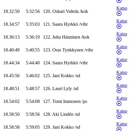
Katso
18.32:50
5:32:56
120
.
Oskari
Valtola
/
kok
Katso
18.34:57
5:35:03
121
.
Saara
Hyrkkö
/
vihr
Katso
18.36:13
5:36:19
122
.
Juha
Hänninen
/
kok
Katso
18.40:49
5:40:55
123
.
Oras
Tynkkynen
/
vihr
Katso
18.44:34
5:44:40
124
.
Saara
Hyrkkö
/
vihr
Katso
18.45:56
5:46:02
125
.
Jani
Kokko
/
sd
Katso
18.48:51
5:48:57
126
.
Lauri
Lyly
/
sd
Katso
18.54:02
5:54:08
127
.
Tomi
Immonen
/
ps
Katso
18.58:50
5:58:56
128
.
Aki
Lindén
/
sd
Katso
18.58:58
5:59:05
129
.
Jani
Kokko
/
sd