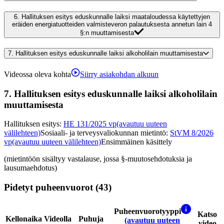
6.
Hallituksen esitys eduskunnalle laiksi maataloudessa käytettyjen
eräiden energiatuotteiden valmisteveron palautuksesta annetun lain 4
§:n muuttamisesta
7.
Hallituksen esitys eduskunnalle laiksi alkoholilain muuttamisesta
Videossa oleva kohta
Siirry asiakohdan alkuun
7.
Hallituksen esitys eduskunnalle laiksi alkoholilain
muuttamisesta
Hallituksen esitys
:
HE 131/2025 vp
(avautuu uuteen
välilehteen)
Sosiaali- ja terveysvaliokunnan mietintö
:
StVM 8/2026
vp
(avautuu uuteen välilehteen)
Ensimmäinen käsittely
(mietintöön sisältyy vastalause, jossa §-muutosehdotuksia ja
lausumaehdotus)
Pidetyt puheenvuorot (43)
Puheenvuorotyyppi
Katso
Kellonaika
Videolla
Puhuja
(avautuu uuteen
video