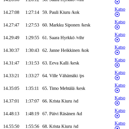
Katso
14.27:08
1:27:14
59
.
Pauli
Kiuru
/
kok
Katso
14.27:47
1:27:53
60
.
Markku
Siponen
/
kesk
Katso
14.29:49
1:29:55
61
.
Saara
Hyrkkö
/
vihr
Katso
14.30:37
1:30:43
62
.
Janne
Heikkinen
/
kok
Katso
14.31:47
1:31:53
63
.
Eeva
Kalli
/
kesk
Katso
14.33:21
1:33:27
64
.
Ville
Vähämäki
/
ps
Katso
14.35:05
1:35:11
65
.
Timo
Mehtälä
/
kesk
Katso
14.37:01
1:37:07
66
.
Krista
Kiuru
/
sd
Katso
14.48:13
1:48:19
67
.
Päivi
Räsänen
/
kd
Katso
14.55:50
1:55:56
68
.
Krista
Kiuru
/
sd