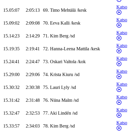
Katso
15.05:07
2:05:13
69
.
Timo
Mehtälä
/
kesk
Katso
15.09:02
2:09:08
70
.
Eeva
Kalli
/
kesk
Katso
15.14:23
2:14:29
71
.
Kim
Berg
/
sd
Katso
15.19:35
2:19:41
72
.
Hanna-Leena
Mattila
/
kesk
Katso
15.24:41
2:24:47
73
.
Oskari
Valtola
/
kok
Katso
15.29:00
2:29:06
74
.
Krista
Kiuru
/
sd
Katso
15.30:32
2:30:38
75
.
Lauri
Lyly
/
sd
Katso
15.31:42
2:31:48
76
.
Niina
Malm
/
sd
Katso
15.32:47
2:32:53
77
.
Aki
Lindén
/
sd
Katso
15.33:57
2:34:03
78
.
Kim
Berg
/
sd