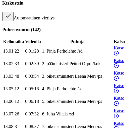
Keskustelu
Automaattinen vieritys
Puheenvuorot
(
142
)
Kellonaika
Videolla
Puhuja
Katso
Katso
13.01:22
0:01:28
1
.
Pinja
Perholehto
/
sd
Katso
13.02:33
0:02:39
2
.
pääministeri
Petteri
Orpo
/
kok
Katso
13.03:48
0:03:54
3
.
oikeusministeri
Leena
Meri
/
ps
Katso
13.05:12
0:05:18
4
.
Pinja
Perholehto
/
sd
Katso
13.06:12
0:06:18
5
.
oikeusministeri
Leena
Meri
/
ps
Katso
13.07:26
0:07:32
6
.
Juha
Viitala
/
sd
Katso
13.08:31
0:08:37
7
.
oikeusministeri
Leena
Meri
/
ps