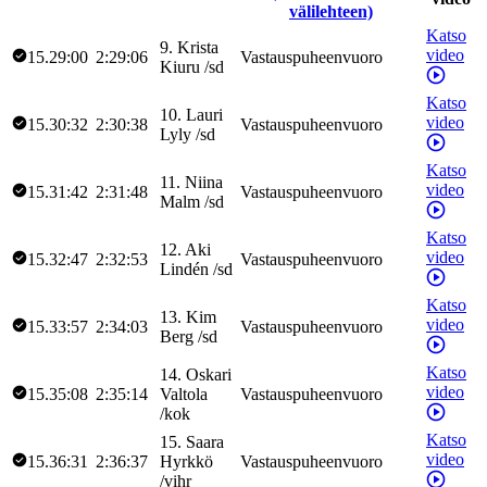
välilehteen)
Katso
9
.
Krista
video
15.29:00
2:29:06
Vastauspuheenvuoro
Kiuru
/
sd
Katso
10
.
Lauri
video
15.30:32
2:30:38
Vastauspuheenvuoro
Lyly
/
sd
Katso
11
.
Niina
video
15.31:42
2:31:48
Vastauspuheenvuoro
Malm
/
sd
Katso
12
.
Aki
video
15.32:47
2:32:53
Vastauspuheenvuoro
Lindén
/
sd
Katso
13
.
Kim
video
15.33:57
2:34:03
Vastauspuheenvuoro
Berg
/
sd
Katso
14
.
Oskari
video
15.35:08
2:35:14
Valtola
Vastauspuheenvuoro
/
kok
Katso
15
.
Saara
video
15.36:31
2:36:37
Hyrkkö
Vastauspuheenvuoro
/
vihr