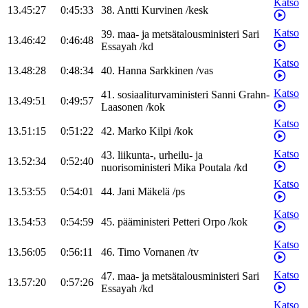
Katso
13.45:27
0:45:33
38
.
Antti
Kurvinen
/
kesk
Katso
39
.
maa- ja metsätalousministeri
Sari
13.46:42
0:46:48
Essayah
/
kd
Katso
13.48:28
0:48:34
40
.
Hanna
Sarkkinen
/
vas
Katso
41
.
sosiaaliturvaministeri
Sanni
Grahn-
13.49:51
0:49:57
Laasonen
/
kok
Katso
13.51:15
0:51:22
42
.
Marko
Kilpi
/
kok
Katso
43
.
liikunta-, urheilu- ja
13.52:34
0:52:40
nuorisoministeri
Mika
Poutala
/
kd
Katso
13.53:55
0:54:01
44
.
Jani
Mäkelä
/
ps
Katso
13.54:53
0:54:59
45
.
pääministeri
Petteri
Orpo
/
kok
Katso
13.56:05
0:56:11
46
.
Timo
Vornanen
/
tv
Katso
47
.
maa- ja metsätalousministeri
Sari
13.57:20
0:57:26
Essayah
/
kd
Katso