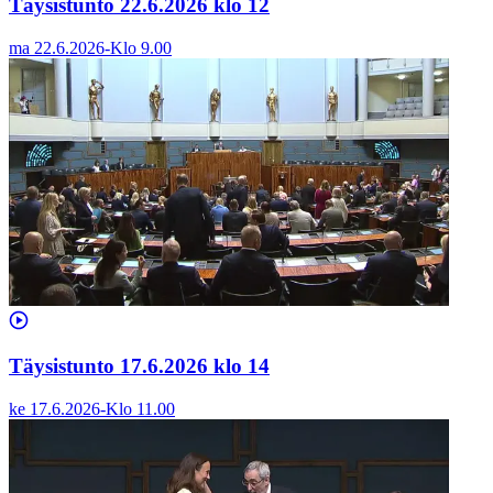
Täysistunto 22.6.2026 klo 12
ma 22.6.2026
-
Klo
9.00
Täysistunto 17.6.2026 klo 14
ke 17.6.2026
-
Klo
11.00