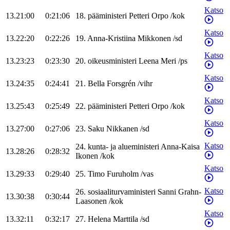
Katso
13.21:00
0:21:06
18
.
pääministeri
Petteri
Orpo
/
kok
Katso
13.22:20
0:22:26
19
.
Anna-Kristiina
Mikkonen
/
sd
Katso
13.23:23
0:23:30
20
.
oikeusministeri
Leena
Meri
/
ps
Katso
13.24:35
0:24:41
21
.
Bella
Forsgrén
/
vihr
Katso
13.25:43
0:25:49
22
.
pääministeri
Petteri
Orpo
/
kok
Katso
13.27:00
0:27:06
23
.
Saku
Nikkanen
/
sd
Katso
24
.
kunta- ja alueministeri
Anna-Kaisa
13.28:26
0:28:32
Ikonen
/
kok
Katso
13.29:33
0:29:40
25
.
Timo
Furuholm
/
vas
Katso
26
.
sosiaaliturvaministeri
Sanni
Grahn-
13.30:38
0:30:44
Laasonen
/
kok
Katso
13.32:11
0:32:17
27
.
Helena
Marttila
/
sd