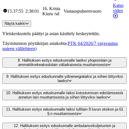
Katso
16
.
Krista
video
15.37:55
2:38:01
Vastauspuheenvuoro
Kiuru
/
sd
Näytä kaikki
Yleiskeskustelu päättyi ja asian käsittely keskeytettiin.
Täysistunnon pöytäkirjan asiakohta
:
PTK 64/2026/7 vp
(avautuu
uuteen välilehteen)
8.
Hallituksen esitys eduskunnalle laeiksi yliopistolain ja
ammattikorkeakoululain väliaikaisesta muuttamisesta
9.
Hallituksen esitys eduskunnalle ydinenergialaiksi ja siihen liittyviksi
laeiksi
10.
Hallituksen esitys eduskunnalle laiksi kotoutumisen edistämisestä
annetun lain muuttamisesta ja siihen liittyviksi laeiksi
11.
Hallituksen esitys eduskunnalle laiksi tullilain 9 luvun otsikon ja 61
§:n muuttamisesta
12.
Hallituksen esitys eduskunnalle ambulanssikuljetusten ja