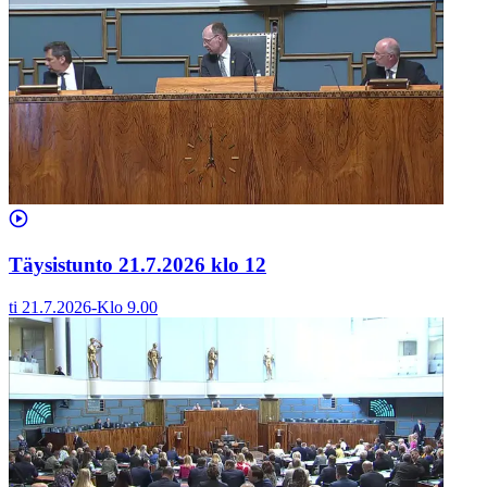
Täysistunto 21.7.2026 klo 12
ti 21.7.2026
-
Klo
9.00