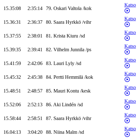
Katso
15.35:08
2:35:14
79
.
Oskari
Valtola
/
kok
Katso
15.36:31
2:36:37
80
.
Saara
Hyrkkö
/
vihr
Katso
15.37:55
2:38:01
81
.
Krista
Kiuru
/
sd
Katso
15.39:35
2:39:41
82
.
Vilhelm
Junnila
/
ps
Katso
15.41:59
2:42:06
83
.
Lauri
Lyly
/
sd
Katso
15.45:32
2:45:38
84
.
Pertti
Hemmilä
/
kok
Katso
15.48:51
2:48:57
85
.
Mauri
Kontu
/
kesk
Katso
15.52:06
2:52:13
86
.
Aki
Lindén
/
sd
Katso
15.58:44
2:58:51
87
.
Saara
Hyrkkö
/
vihr
Katso
16.04:13
3:04:20
88
.
Niina
Malm
/
sd