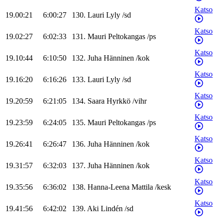
Katso
19.00:21
6:00:27
130
.
Lauri
Lyly
/
sd
Katso
19.02:27
6:02:33
131
.
Mauri
Peltokangas
/
ps
Katso
19.10:44
6:10:50
132
.
Juha
Hänninen
/
kok
Katso
19.16:20
6:16:26
133
.
Lauri
Lyly
/
sd
Katso
19.20:59
6:21:05
134
.
Saara
Hyrkkö
/
vihr
Katso
19.23:59
6:24:05
135
.
Mauri
Peltokangas
/
ps
Katso
19.26:41
6:26:47
136
.
Juha
Hänninen
/
kok
Katso
19.31:57
6:32:03
137
.
Juha
Hänninen
/
kok
Katso
19.35:56
6:36:02
138
.
Hanna-Leena
Mattila
/
kesk
Katso
19.41:56
6:42:02
139
.
Aki
Lindén
/
sd