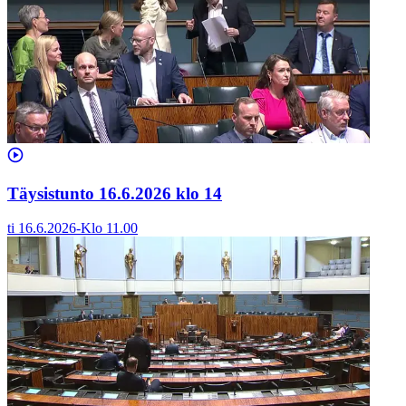
Täysistunto 16.6.2026 klo 14
ti 16.6.2026
-
Klo
11.00