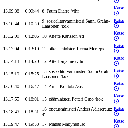
Katso
13.09:38
0:09:44
8
.
Fatim
Diarra
/
vihr
Katso
9
.
sosiaaliturvaministeri
Sanni
Grahn-
13.10:44
0:10:50
Laasonen
/
kok
Katso
13.12:00
0:12:06
10
.
Anette
Karlsson
/
sd
Katso
13.13:04
0:13:10
11
.
oikeusministeri
Leena
Meri
/
ps
Katso
13.14:13
0:14:20
12
.
Atte
Harjanne
/
vihr
Katso
13
.
sosiaaliturvaministeri
Sanni
Grahn-
13.15:19
0:15:25
Laasonen
/
kok
Katso
13.16:40
0:16:47
14
.
Anna
Kontula
/
vas
Katso
13.17:55
0:18:01
15
.
pääministeri
Petteri
Orpo
/
kok
Katso
16
.
opetusministeri
Anders
Adlercreutz
13.18:45
0:18:51
/
r
Katso
13.19:47
0:19:53
17
.
Matias
Mäkynen
/
sd