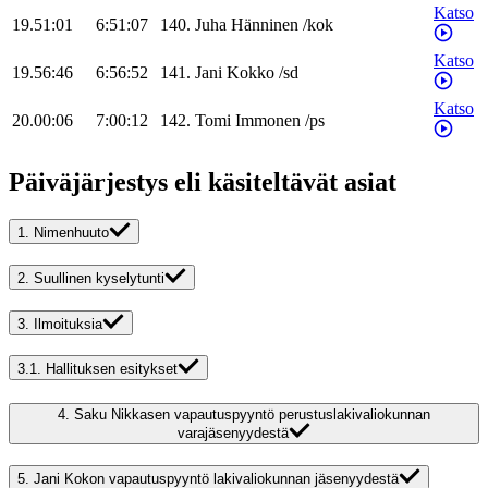
Katso
19.51:01
6:51:07
140
.
Juha
Hänninen
/
kok
Katso
19.56:46
6:56:52
141
.
Jani
Kokko
/
sd
Katso
20.00:06
7:00:12
142
.
Tomi
Immonen
/
ps
Päiväjärjestys eli käsiteltävät asiat
1.
Nimenhuuto
2.
Suullinen kyselytunti
3.
Ilmoituksia
3.1.
Hallituksen esitykset
4.
Saku Nikkasen vapautuspyyntö perustuslakivaliokunnan
varajäsenyydestä
5.
Jani Kokon vapautuspyyntö lakivaliokunnan jäsenyydestä