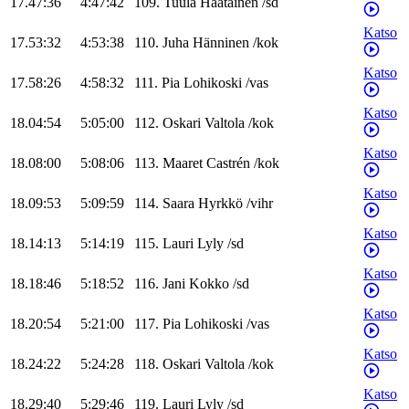
17.47:36
4:47:42
109
.
Tuula
Haatainen
/
sd
Katso
17.53:32
4:53:38
110
.
Juha
Hänninen
/
kok
Katso
17.58:26
4:58:32
111
.
Pia
Lohikoski
/
vas
Katso
18.04:54
5:05:00
112
.
Oskari
Valtola
/
kok
Katso
18.08:00
5:08:06
113
.
Maaret
Castrén
/
kok
Katso
18.09:53
5:09:59
114
.
Saara
Hyrkkö
/
vihr
Katso
18.14:13
5:14:19
115
.
Lauri
Lyly
/
sd
Katso
18.18:46
5:18:52
116
.
Jani
Kokko
/
sd
Katso
18.20:54
5:21:00
117
.
Pia
Lohikoski
/
vas
Katso
18.24:22
5:24:28
118
.
Oskari
Valtola
/
kok
Katso
18.29:40
5:29:46
119
.
Lauri
Lyly
/
sd