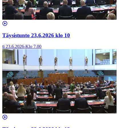
Täysistunto 23.6.2026 klo 10
ti 23.6.2026
-
Klo
7.00