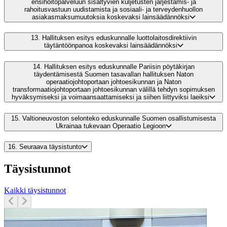
ensihoitopalveluun sisältyvien kuljetusten järjestämis- ja
rahoitusvastuun uudistamista ja sosiaali- ja terveydenhuollon
asiakasmaksumuutoksia koskevaksi lainsäädännöksi
13.
Hallituksen esitys eduskunnalle luottolaitosdirektiivin
täytäntöönpanoa koskevaksi lainsäädännöksi
14.
Hallituksen esitys eduskunnalle Pariisin pöytäkirjan
täydentämisestä Suomen tasavallan hallituksen Naton
operaatiojohtoportaan johtoesikunnan ja Naton
transformaatiojohtoportaan johtoesikunnan välillä tehdyn sopimuksen
hyväksymiseksi ja voimaansaattamiseksi ja siihen liittyviksi laeiksi
15.
Valtioneuvoston selonteko eduskunnalle Suomen osallistumisesta
Ukrainaa tukevaan Operaatio Legioon
16.
Seuraava täysistunto
Täysistunnot
Kaikki täysistunnot