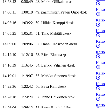
13.58:42
0:58:49
48
.
Mikko
Ollikainen
/
r
Katso
14.00:11
1:00:18
49
.
pääministeri
Petteri
Orpo
/
kok
Katso
14.03:16
1:03:22
50
.
Hilkka
Kemppi
/
kesk
Katso
14.05:25
1:05:31
51
.
Timo
Mehtälä
/
kesk
Katso
14.09:00
1:09:06
52
.
Hannu
Hoskonen
/
kesk
Katso
14.12:10
1:12:16
53
.
Ritva
Elomaa
/
ps
Katso
14.16:39
1:16:45
54
.
Eerikki
Viljanen
/
kesk
Katso
14.19:01
1:19:07
55
.
Markku
Siponen
/
kesk
Katso
14.22:36
1:22:42
56
.
Eeva
Kalli
/
kesk
Katso
14.24:18
1:24:24
57
.
Janne
Heikkinen
/
kok
Katso
14.26:06
1:26:12
58
.
Saara
Hyrkkö
/
vihr