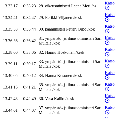
Katso
13.33:17
0:33:23
28
.
oikeusministeri
Leena
Meri
/
ps
Katso
13.34:41
0:34:47
29
.
Eerikki
Viljanen
/
kesk
Katso
13.35:38
0:35:44
30
.
pääministeri
Petteri
Orpo
/
kok
Katso
31
.
ympäristö- ja ilmastoministeri
Sari
13.36:36
0:36:42
Multala
/
kok
Katso
13.38:00
0:38:06
32
.
Hannu
Hoskonen
/
kesk
Katso
33
.
ympäristö- ja ilmastoministeri
Sari
13.39:11
0:39:17
Multala
/
kok
Katso
13.40:05
0:40:12
34
.
Hanna
Kosonen
/
kesk
Katso
35
.
ympäristö- ja ilmastoministeri
Sari
13.41:15
0:41:21
Multala
/
kok
Katso
13.42:43
0:42:49
36
.
Vesa
Kallio
/
kesk
Katso
37
.
ympäristö- ja ilmastoministeri
Sari
13.44:01
0:44:07
Multala
/
kok