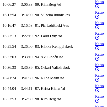
Katso
16.06:27
3:06:33
89
.
Kim
Berg
/
sd
Katso
16.13:54
3:14:00
90
.
Vilhelm
Junnila
/
ps
Katso
16.16:47
3:16:53
91
.
Pia
Lohikoski
/
vas
Katso
16.22:13
3:22:19
92
.
Lauri
Lyly
/
sd
Katso
16.25:54
3:26:00
93
.
Hilkka
Kemppi
/
kesk
Katso
16.33:03
3:33:10
94
.
Aki
Lindén
/
sd
Katso
16.36:33
3:36:39
95
.
Oskari
Valtola
/
kok
Katso
16.41:24
3:41:30
96
.
Niina
Malm
/
sd
Katso
16.44:04
3:44:11
97
.
Krista
Kiuru
/
sd
Katso
16.52:53
3:52:59
98
.
Kim
Berg
/
sd
Katso