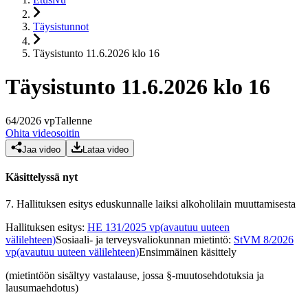
Täysistunnot
Täysistunto 11.6.2026 klo 16
Täysistunto 11.6.2026 klo 16
64
/
2026
vp
Tallenne
Ohita videosoitin
Jaa video
Lataa video
Käsittelyssä nyt
7.
Hallituksen esitys eduskunnalle laiksi alkoholilain muuttamisesta
Hallituksen esitys
:
HE 131/2025 vp
(avautuu uuteen
välilehteen)
Sosiaali- ja terveysvaliokunnan mietintö
:
StVM 8/2026
vp
(avautuu uuteen välilehteen)
Ensimmäinen käsittely
(mietintöön sisältyy vastalause, jossa §-muutosehdotuksia ja
lausumaehdotus)