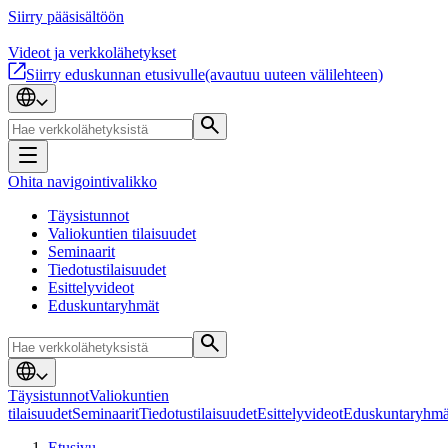
Siirry pääsisältöön
Videot ja verkkolähetykset
Siirry eduskunnan etusivulle
(avautuu uuteen välilehteen)
Ohita navigointivalikko
Täysistunnot
Valiokuntien tilaisuudet
Seminaarit
Tiedotustilaisuudet
Esittelyvideot
Eduskuntaryhmät
Täysistunnot
Valiokuntien
tilaisuudet
Seminaarit
Tiedotustilaisuudet
Esittelyvideot
Eduskuntaryhmä
Etusivu