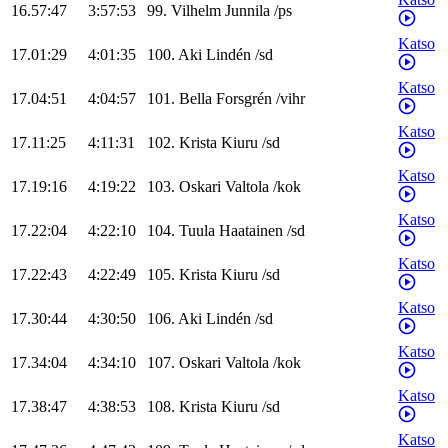
16.57:47
3:57:53
99
.
Vilhelm
Junnila
/
ps
Katso
17.01:29
4:01:35
100
.
Aki
Lindén
/
sd
Katso
17.04:51
4:04:57
101
.
Bella
Forsgrén
/
vihr
Katso
17.11:25
4:11:31
102
.
Krista
Kiuru
/
sd
Katso
17.19:16
4:19:22
103
.
Oskari
Valtola
/
kok
Katso
17.22:04
4:22:10
104
.
Tuula
Haatainen
/
sd
Katso
17.22:43
4:22:49
105
.
Krista
Kiuru
/
sd
Katso
17.30:44
4:30:50
106
.
Aki
Lindén
/
sd
Katso
17.34:04
4:34:10
107
.
Oskari
Valtola
/
kok
Katso
17.38:47
4:38:53
108
.
Krista
Kiuru
/
sd
Katso