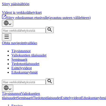
Siirry pääsisältöön
Videot ja verkkolähetykset
Siirry eduskunnan etusivulle
(avautuu uuteen välilehteen)
Ohita navigointivalikko
Täysistunnot
Valiokuntien tilaisuudet
Seminaarit
Tiedotustilaisuudet
Esittelyvideot
Eduskuntaryhmät
Täysistunnot
Valiokuntien
tilaisuudet
Seminaarit
Tiedotustilaisuudet
Esittelyvideot
Eduskuntaryhmä
Etusivu