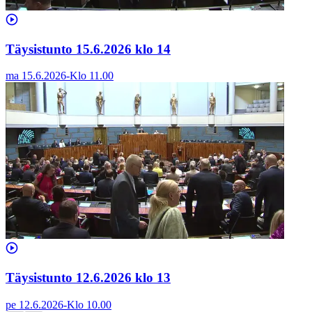
Täysistunto 15.6.2026 klo 14
ma 15.6.2026
-
Klo
11.00
Täysistunto 12.6.2026 klo 13
pe 12.6.2026
-
Klo
10.00