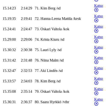
Katso
15.14:23
2:14:29
71
.
Kim
Berg
/
sd
Katso
15.19:35
2:19:41
72
.
Hanna-Leena
Mattila
/
kesk
Katso
15.24:41
2:24:47
73
.
Oskari
Valtola
/
kok
Katso
15.29:00
2:29:06
74
.
Krista
Kiuru
/
sd
Katso
15.30:32
2:30:38
75
.
Lauri
Lyly
/
sd
Katso
15.31:42
2:31:48
76
.
Niina
Malm
/
sd
Katso
15.32:47
2:32:53
77
.
Aki
Lindén
/
sd
Katso
15.33:57
2:34:03
78
.
Kim
Berg
/
sd
Katso
15.35:08
2:35:14
79
.
Oskari
Valtola
/
kok
Katso
15.36:31
2:36:37
80
.
Saara
Hyrkkö
/
vihr