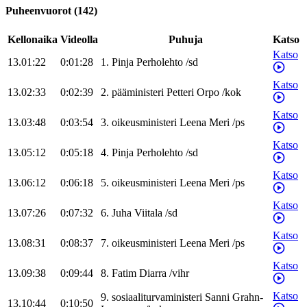
Puheenvuorot
(
142
)
Kellonaika
Videolla
Puhuja
Katso
Katso
13.01:22
0:01:28
1
.
Pinja
Perholehto
/
sd
Katso
13.02:33
0:02:39
2
.
pääministeri
Petteri
Orpo
/
kok
Katso
13.03:48
0:03:54
3
.
oikeusministeri
Leena
Meri
/
ps
Katso
13.05:12
0:05:18
4
.
Pinja
Perholehto
/
sd
Katso
13.06:12
0:06:18
5
.
oikeusministeri
Leena
Meri
/
ps
Katso
13.07:26
0:07:32
6
.
Juha
Viitala
/
sd
Katso
13.08:31
0:08:37
7
.
oikeusministeri
Leena
Meri
/
ps
Katso
13.09:38
0:09:44
8
.
Fatim
Diarra
/
vihr
Katso
9
.
sosiaaliturvaministeri
Sanni
Grahn-
13.10:44
0:10:50