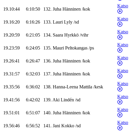
Katso
19.10:44
6:10:50
132
.
Juha
Hänninen
/
kok
Katso
19.16:20
6:16:26
133
.
Lauri
Lyly
/
sd
Katso
19.20:59
6:21:05
134
.
Saara
Hyrkkö
/
vihr
Katso
19.23:59
6:24:05
135
.
Mauri
Peltokangas
/
ps
Katso
19.26:41
6:26:47
136
.
Juha
Hänninen
/
kok
Katso
19.31:57
6:32:03
137
.
Juha
Hänninen
/
kok
Katso
19.35:56
6:36:02
138
.
Hanna-Leena
Mattila
/
kesk
Katso
19.41:56
6:42:02
139
.
Aki
Lindén
/
sd
Katso
19.51:01
6:51:07
140
.
Juha
Hänninen
/
kok
Katso
19.56:46
6:56:52
141
.
Jani
Kokko
/
sd