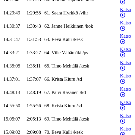
Katso
14.29:49
1:29:55
61
.
Saara
Hyrkkö
/
vihr
Katso
14.30:37
1:30:43
62
.
Janne
Heikkinen
/
kok
Katso
14.31:47
1:31:53
63
.
Eeva
Kalli
/
kesk
Katso
14.33:21
1:33:27
64
.
Ville
Vähämäki
/
ps
Katso
14.35:05
1:35:11
65
.
Timo
Mehtälä
/
kesk
Katso
14.37:01
1:37:07
66
.
Krista
Kiuru
/
sd
Katso
14.48:13
1:48:19
67
.
Päivi
Räsänen
/
kd
Katso
14.55:50
1:55:56
68
.
Krista
Kiuru
/
sd
Katso
15.05:07
2:05:13
69
.
Timo
Mehtälä
/
kesk
Katso
15.09:02
2:09:08
70
.
Eeva
Kalli
/
kesk