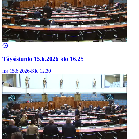
Täysistunto 15.6.2026 klo 16.25
ma 15.6.2026
-
Klo
12.30