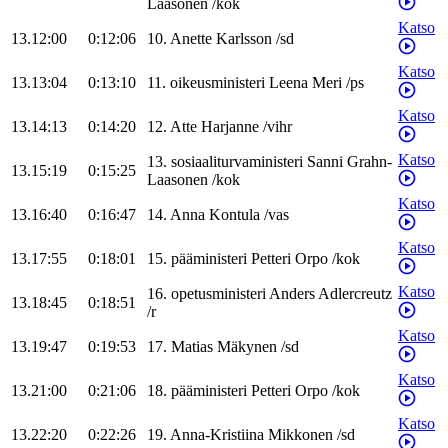
Laasonen
/
kok
Katso
13.12:00
0:12:06
10
.
Anette
Karlsson
/
sd
Katso
13.13:04
0:13:10
11
.
oikeusministeri
Leena
Meri
/
ps
Katso
13.14:13
0:14:20
12
.
Atte
Harjanne
/
vihr
Katso
13
.
sosiaaliturvaministeri
Sanni
Grahn-
13.15:19
0:15:25
Laasonen
/
kok
Katso
13.16:40
0:16:47
14
.
Anna
Kontula
/
vas
Katso
13.17:55
0:18:01
15
.
pääministeri
Petteri
Orpo
/
kok
Katso
16
.
opetusministeri
Anders
Adlercreutz
13.18:45
0:18:51
/
r
Katso
13.19:47
0:19:53
17
.
Matias
Mäkynen
/
sd
Katso
13.21:00
0:21:06
18
.
pääministeri
Petteri
Orpo
/
kok
Katso
13.22:20
0:22:26
19
.
Anna-Kristiina
Mikkonen
/
sd