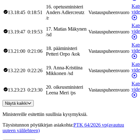
Kat
16
.
opetusministeri
vid
13.18:45
0:18:51
Anders
Adlercreutz
Vastauspuheenvuoro
/
r
Kat
17
.
Matias
Mäkynen
vid
13.19:47
0:19:53
Vastauspuheenvuoro
/
sd
Kat
18
.
pääministeri
vid
13.21:00
0:21:06
Vastauspuheenvuoro
Petteri
Orpo
/
kok
Kat
19
.
Anna-Kristiina
vid
13.22:20
0:22:26
Vastauspuheenvuoro
Mikkonen
/
sd
Kat
20
.
oikeusministeri
vid
13.23:23
0:23:30
Vastauspuheenvuoro
Leena
Meri
/
ps
Näytä kaikki
Ministereille esitettiin suullisia kysymyksiä.
Täysistunnon pöytäkirjan asiakohta
:
PTK 64/2026 vp
(avautuu
uuteen välilehteen)