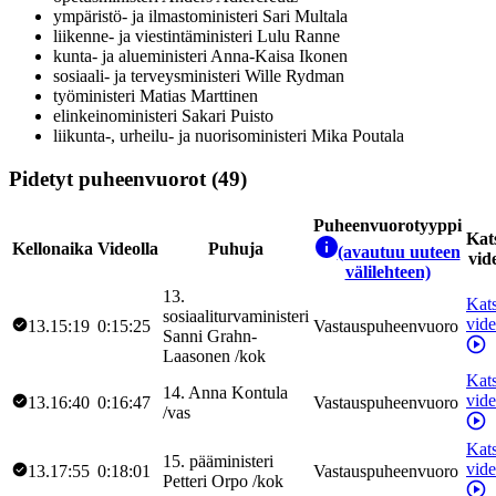
ympäristö- ja ilmastoministeri
Sari
Multala
liikenne- ja viestintäministeri
Lulu
Ranne
kunta- ja alueministeri
Anna-Kaisa
Ikonen
sosiaali- ja terveysministeri
Wille
Rydman
työministeri
Matias
Marttinen
elinkeinoministeri
Sakari
Puisto
liikunta-, urheilu- ja nuorisoministeri
Mika
Poutala
Pidetyt puheenvuorot (49)
Puheenvuorotyyppi
Kat
Kellonaika
Videolla
Puhuja
(avautuu uuteen
vid
välilehteen)
13
.
Kat
sosiaaliturvaministeri
vid
13.15:19
0:15:25
Vastauspuheenvuoro
Sanni
Grahn-
Laasonen
/
kok
Kat
14
.
Anna
Kontula
vid
13.16:40
0:16:47
Vastauspuheenvuoro
/
vas
Kat
15
.
pääministeri
vid
13.17:55
0:18:01
Vastauspuheenvuoro
Petteri
Orpo
/
kok