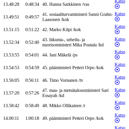
Katso
13.48:28
0:48:34
40
.
Hanna
Sarkkinen
/
vas
Katso
41
.
sosiaaliturvaministeri
Sanni
Grahn-
13.49:51
0:49:57
Laasonen
/
kok
Katso
13.51:15
0:51:22
42
.
Marko
Kilpi
/
kok
Katso
43
.
liikunta-, urheilu- ja
13.52:34
0:52:40
nuorisoministeri
Mika
Poutala
/
kd
Katso
13.53:55
0:54:01
44
.
Jani
Mäkelä
/
ps
Katso
13.54:53
0:54:59
45
.
pääministeri
Petteri
Orpo
/
kok
Katso
13.56:05
0:56:11
46
.
Timo
Vornanen
/
tv
Katso
47
.
maa- ja metsätalousministeri
Sari
13.57:20
0:57:26
Essayah
/
kd
Katso
13.58:42
0:58:49
48
.
Mikko
Ollikainen
/
r
Katso
14.00:11
1:00:18
49
.
pääministeri
Petteri
Orpo
/
kok
Katso