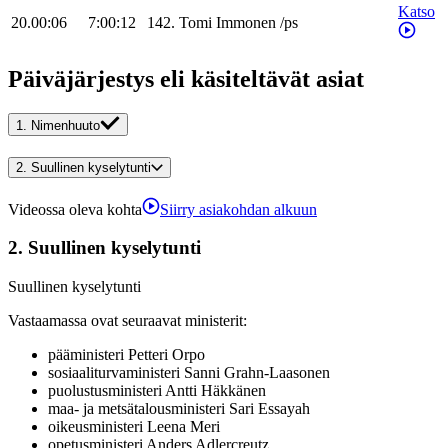
Katso
20.00:06
7:00:12
142
.
Tomi
Immonen
/
ps
Päiväjärjestys eli käsiteltävät asiat
1.
Nimenhuuto
2.
Suullinen kyselytunti
Videossa oleva kohta
Siirry asiakohdan alkuun
2.
Suullinen kyselytunti
Suullinen kyselytunti
Vastaamassa ovat seuraavat ministerit
:
pääministeri
Petteri
Orpo
sosiaaliturvaministeri
Sanni
Grahn-Laasonen
puolustusministeri
Antti
Häkkänen
maa- ja metsätalousministeri
Sari
Essayah
oikeusministeri
Leena
Meri
opetusministeri
Anders
Adlercreutz