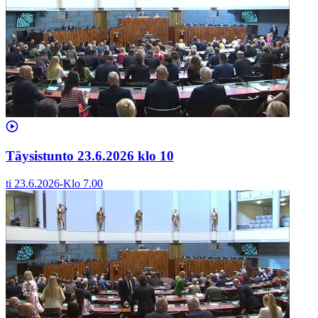
Täysistunto 23.6.2026 klo 10
ti 23.6.2026
-
Klo
7.00