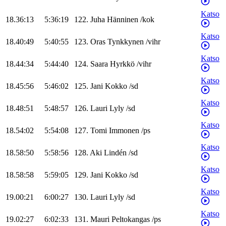
Katso
18.36:13
5:36:19
122
.
Juha
Hänninen
/
kok
Katso
18.40:49
5:40:55
123
.
Oras
Tynkkynen
/
vihr
Katso
18.44:34
5:44:40
124
.
Saara
Hyrkkö
/
vihr
Katso
18.45:56
5:46:02
125
.
Jani
Kokko
/
sd
Katso
18.48:51
5:48:57
126
.
Lauri
Lyly
/
sd
Katso
18.54:02
5:54:08
127
.
Tomi
Immonen
/
ps
Katso
18.58:50
5:58:56
128
.
Aki
Lindén
/
sd
Katso
18.58:58
5:59:05
129
.
Jani
Kokko
/
sd
Katso
19.00:21
6:00:27
130
.
Lauri
Lyly
/
sd
Katso
19.02:27
6:02:33
131
.
Mauri
Peltokangas
/
ps