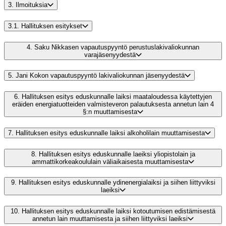
3.
Ilmoituksia
3.1.
Hallituksen esitykset
4.
Saku Nikkasen vapautuspyyntö perustuslakivaliokunnan
varajäsenyydestä
5.
Jani Kokon vapautuspyyntö lakivaliokunnan jäsenyydestä
6.
Hallituksen esitys eduskunnalle laiksi maataloudessa käytettyjen
eräiden energiatuotteiden valmisteveron palautuksesta annetun lain 4
§:n muuttamisesta
7.
Hallituksen esitys eduskunnalle laiksi alkoholilain muuttamisesta
8.
Hallituksen esitys eduskunnalle laeiksi yliopistolain ja
ammattikorkeakoululain väliaikaisesta muuttamisesta
9.
Hallituksen esitys eduskunnalle ydinenergialaiksi ja siihen liittyviksi
laeiksi
10.
Hallituksen esitys eduskunnalle laiksi kotoutumisen edistämisestä
annetun lain muuttamisesta ja siihen liittyviksi laeiksi