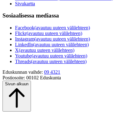
Sivukartta
Sosiaalisessa mediassa
Facebook
(avautuu uuteen välilehteen)
Flickr
(avautuu uuteen välilehteen)
Instagram
(avautuu uuteen välilehteen)
LinkedIn
(avautuu uuteen välilehteen)
X
(avautuu uuteen välilehteen)
Youtube
(avautuu uuteen välilehteen)
Threads
(avautuu uuteen välilehteen)
Eduskunnan vaihde:
09 4321
Postiosoite:
00102 Eduskunta
Sivun alkuun