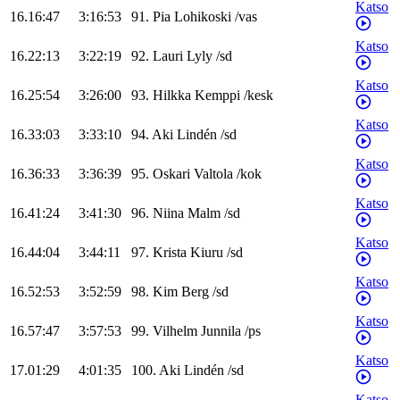
Katso
16.16:47
3:16:53
91
.
Pia
Lohikoski
/
vas
Katso
16.22:13
3:22:19
92
.
Lauri
Lyly
/
sd
Katso
16.25:54
3:26:00
93
.
Hilkka
Kemppi
/
kesk
Katso
16.33:03
3:33:10
94
.
Aki
Lindén
/
sd
Katso
16.36:33
3:36:39
95
.
Oskari
Valtola
/
kok
Katso
16.41:24
3:41:30
96
.
Niina
Malm
/
sd
Katso
16.44:04
3:44:11
97
.
Krista
Kiuru
/
sd
Katso
16.52:53
3:52:59
98
.
Kim
Berg
/
sd
Katso
16.57:47
3:57:53
99
.
Vilhelm
Junnila
/
ps
Katso
17.01:29
4:01:35
100
.
Aki
Lindén
/
sd
Katso