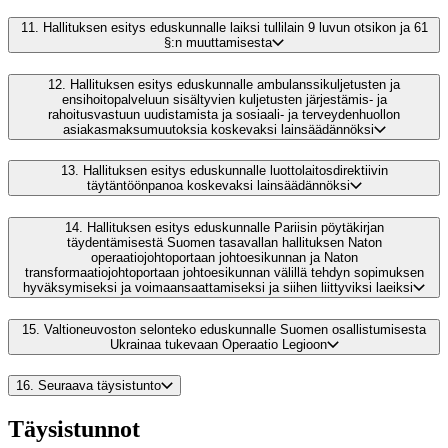
11.
Hallituksen esitys eduskunnalle laiksi tullilain 9 luvun otsikon ja 61
§:n muuttamisesta
12.
Hallituksen esitys eduskunnalle ambulanssikuljetusten ja
ensihoitopalveluun sisältyvien kuljetusten järjestämis- ja
rahoitusvastuun uudistamista ja sosiaali- ja terveydenhuollon
asiakasmaksumuutoksia koskevaksi lainsäädännöksi
13.
Hallituksen esitys eduskunnalle luottolaitosdirektiivin
täytäntöönpanoa koskevaksi lainsäädännöksi
14.
Hallituksen esitys eduskunnalle Pariisin pöytäkirjan
täydentämisestä Suomen tasavallan hallituksen Naton
operaatiojohtoportaan johtoesikunnan ja Naton
transformaatiojohtoportaan johtoesikunnan välillä tehdyn sopimuksen
hyväksymiseksi ja voimaansaattamiseksi ja siihen liittyviksi laeiksi
15.
Valtioneuvoston selonteko eduskunnalle Suomen osallistumisesta
Ukrainaa tukevaan Operaatio Legioon
16.
Seuraava täysistunto
Täysistunnot