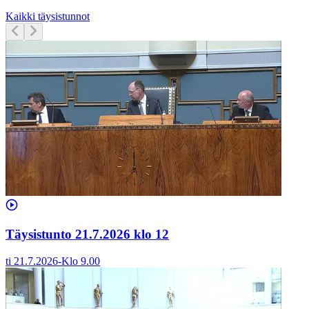
Kaikki täysistunnot
Täysistunto 21.7.2026 klo 12
ti 21.7.2026
-
Klo
9.00