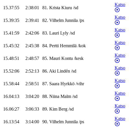
Katso
15.37:55
2:38:01
81
.
Krista
Kiuru
/
sd
Katso
15.39:35
2:39:41
82
.
Vilhelm
Junnila
/
ps
Katso
15.41:59
2:42:06
83
.
Lauri
Lyly
/
sd
Katso
15.45:32
2:45:38
84
.
Pertti
Hemmilä
/
kok
Katso
15.48:51
2:48:57
85
.
Mauri
Kontu
/
kesk
Katso
15.52:06
2:52:13
86
.
Aki
Lindén
/
sd
Katso
15.58:44
2:58:51
87
.
Saara
Hyrkkö
/
vihr
Katso
16.04:13
3:04:20
88
.
Niina
Malm
/
sd
Katso
16.06:27
3:06:33
89
.
Kim
Berg
/
sd
Katso
16.13:54
3:14:00
90
.
Vilhelm
Junnila
/
ps