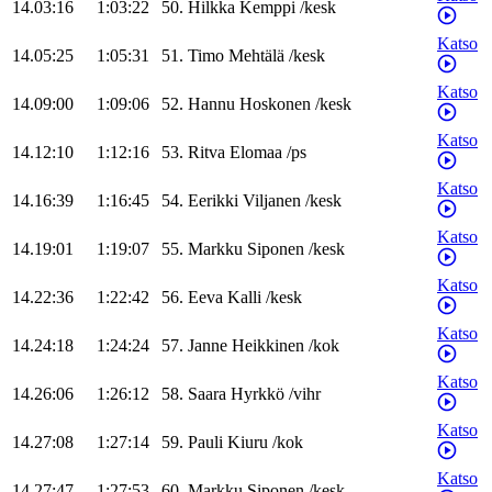
14.03:16
1:03:22
50
.
Hilkka
Kemppi
/
kesk
Katso
14.05:25
1:05:31
51
.
Timo
Mehtälä
/
kesk
Katso
14.09:00
1:09:06
52
.
Hannu
Hoskonen
/
kesk
Katso
14.12:10
1:12:16
53
.
Ritva
Elomaa
/
ps
Katso
14.16:39
1:16:45
54
.
Eerikki
Viljanen
/
kesk
Katso
14.19:01
1:19:07
55
.
Markku
Siponen
/
kesk
Katso
14.22:36
1:22:42
56
.
Eeva
Kalli
/
kesk
Katso
14.24:18
1:24:24
57
.
Janne
Heikkinen
/
kok
Katso
14.26:06
1:26:12
58
.
Saara
Hyrkkö
/
vihr
Katso
14.27:08
1:27:14
59
.
Pauli
Kiuru
/
kok
Katso
14.27:47
1:27:53
60
.
Markku
Siponen
/
kesk