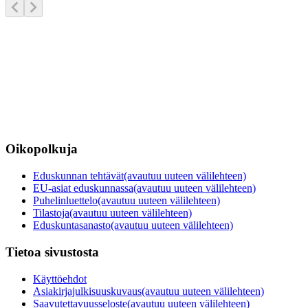
Oikopolkuja
Eduskunnan tehtävät
(avautuu uuteen välilehteen)
EU-asiat eduskunnassa
(avautuu uuteen välilehteen)
Puhelinluettelo
(avautuu uuteen välilehteen)
Tilastoja
(avautuu uuteen välilehteen)
Eduskuntasanasto
(avautuu uuteen välilehteen)
Tietoa sivustosta
Käyttöehdot
Asiakirjajulkisuuskuvaus
(avautuu uuteen välilehteen)
Saavutettavuusseloste
(avautuu uuteen välilehteen)