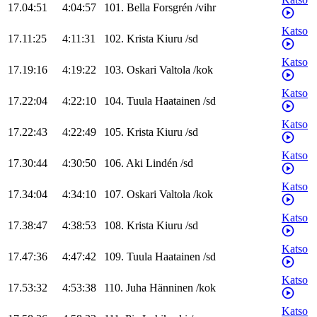
17.04:51
4:04:57
101
.
Bella
Forsgrén
/
vihr
Katso
17.11:25
4:11:31
102
.
Krista
Kiuru
/
sd
Katso
17.19:16
4:19:22
103
.
Oskari
Valtola
/
kok
Katso
17.22:04
4:22:10
104
.
Tuula
Haatainen
/
sd
Katso
17.22:43
4:22:49
105
.
Krista
Kiuru
/
sd
Katso
17.30:44
4:30:50
106
.
Aki
Lindén
/
sd
Katso
17.34:04
4:34:10
107
.
Oskari
Valtola
/
kok
Katso
17.38:47
4:38:53
108
.
Krista
Kiuru
/
sd
Katso
17.47:36
4:47:42
109
.
Tuula
Haatainen
/
sd
Katso
17.53:32
4:53:38
110
.
Juha
Hänninen
/
kok
Katso