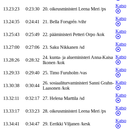
Katso
13.23:23
0:23:30
20
.
oikeusministeri
Leena
Meri
/
ps
Katso
13.24:35
0:24:41
21
.
Bella
Forsgrén
/
vihr
Katso
13.25:43
0:25:49
22
.
pääministeri
Petteri
Orpo
/
kok
Katso
13.27:00
0:27:06
23
.
Saku
Nikkanen
/
sd
Katso
24
.
kunta- ja alueministeri
Anna-Kaisa
13.28:26
0:28:32
Ikonen
/
kok
Katso
13.29:33
0:29:40
25
.
Timo
Furuholm
/
vas
Katso
26
.
sosiaaliturvaministeri
Sanni
Grahn-
13.30:38
0:30:44
Laasonen
/
kok
Katso
13.32:11
0:32:17
27
.
Helena
Marttila
/
sd
Katso
13.33:17
0:33:23
28
.
oikeusministeri
Leena
Meri
/
ps
Katso
13.34:41
0:34:47
29
.
Eerikki
Viljanen
/
kesk