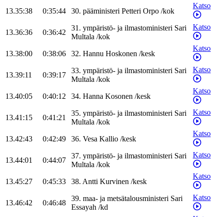
Katso
13.35:38
0:35:44
30
.
pääministeri
Petteri
Orpo
/
kok
Katso
31
.
ympäristö- ja ilmastoministeri
Sari
13.36:36
0:36:42
Multala
/
kok
Katso
13.38:00
0:38:06
32
.
Hannu
Hoskonen
/
kesk
Katso
33
.
ympäristö- ja ilmastoministeri
Sari
13.39:11
0:39:17
Multala
/
kok
Katso
13.40:05
0:40:12
34
.
Hanna
Kosonen
/
kesk
Katso
35
.
ympäristö- ja ilmastoministeri
Sari
13.41:15
0:41:21
Multala
/
kok
Katso
13.42:43
0:42:49
36
.
Vesa
Kallio
/
kesk
Katso
37
.
ympäristö- ja ilmastoministeri
Sari
13.44:01
0:44:07
Multala
/
kok
Katso
13.45:27
0:45:33
38
.
Antti
Kurvinen
/
kesk
Katso
39
.
maa- ja metsätalousministeri
Sari
13.46:42
0:46:48
Essayah
/
kd