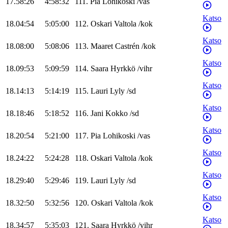
17.58:26
4:58:32
111
.
Pia
Lohikoski
/
vas
Katso
18.04:54
5:05:00
112
.
Oskari
Valtola
/
kok
Katso
18.08:00
5:08:06
113
.
Maaret
Castrén
/
kok
Katso
18.09:53
5:09:59
114
.
Saara
Hyrkkö
/
vihr
Katso
18.14:13
5:14:19
115
.
Lauri
Lyly
/
sd
Katso
18.18:46
5:18:52
116
.
Jani
Kokko
/
sd
Katso
18.20:54
5:21:00
117
.
Pia
Lohikoski
/
vas
Katso
18.24:22
5:24:28
118
.
Oskari
Valtola
/
kok
Katso
18.29:40
5:29:46
119
.
Lauri
Lyly
/
sd
Katso
18.32:50
5:32:56
120
.
Oskari
Valtola
/
kok
Katso
18.34:57
5:35:03
121
.
Saara
Hyrkkö
/
vihr