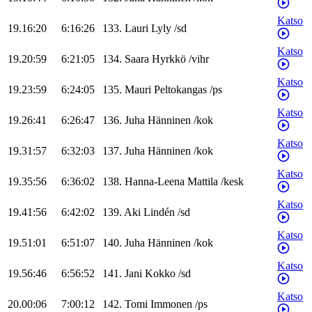
Katso
19.16:20
6:16:26
133
.
Lauri
Lyly
/
sd
Katso
19.20:59
6:21:05
134
.
Saara
Hyrkkö
/
vihr
Katso
19.23:59
6:24:05
135
.
Mauri
Peltokangas
/
ps
Katso
19.26:41
6:26:47
136
.
Juha
Hänninen
/
kok
Katso
19.31:57
6:32:03
137
.
Juha
Hänninen
/
kok
Katso
19.35:56
6:36:02
138
.
Hanna-Leena
Mattila
/
kesk
Katso
19.41:56
6:42:02
139
.
Aki
Lindén
/
sd
Katso
19.51:01
6:51:07
140
.
Juha
Hänninen
/
kok
Katso
19.56:46
6:56:52
141
.
Jani
Kokko
/
sd
Katso
20.00:06
7:00:12
142
.
Tomi
Immonen
/
ps