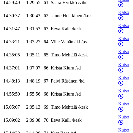
14.29:49
1:29:55
61
.
Saara
Hyrkkö
/
vihr
Katso
14.30:37
1:30:43
62
.
Janne
Heikkinen
/
kok
Katso
14.31:47
1:31:53
63
.
Eeva
Kalli
/
kesk
Katso
14.33:21
1:33:27
64
.
Ville
Vähämäki
/
ps
Katso
14.35:05
1:35:11
65
.
Timo
Mehtälä
/
kesk
Katso
14.37:01
1:37:07
66
.
Krista
Kiuru
/
sd
Katso
14.48:13
1:48:19
67
.
Päivi
Räsänen
/
kd
Katso
14.55:50
1:55:56
68
.
Krista
Kiuru
/
sd
Katso
15.05:07
2:05:13
69
.
Timo
Mehtälä
/
kesk
Katso
15.09:02
2:09:08
70
.
Eeva
Kalli
/
kesk
Katso