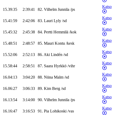
Katso
15.39:35
2:39:41
82
.
Vilhelm
Junnila
/
ps
Katso
15.41:59
2:42:06
83
.
Lauri
Lyly
/
sd
Katso
15.45:32
2:45:38
84
.
Pertti
Hemmilä
/
kok
Katso
15.48:51
2:48:57
85
.
Mauri
Kontu
/
kesk
Katso
15.52:06
2:52:13
86
.
Aki
Lindén
/
sd
Katso
15.58:44
2:58:51
87
.
Saara
Hyrkkö
/
vihr
Katso
16.04:13
3:04:20
88
.
Niina
Malm
/
sd
Katso
16.06:27
3:06:33
89
.
Kim
Berg
/
sd
Katso
16.13:54
3:14:00
90
.
Vilhelm
Junnila
/
ps
Katso
16.16:47
3:16:53
91
.
Pia
Lohikoski
/
vas