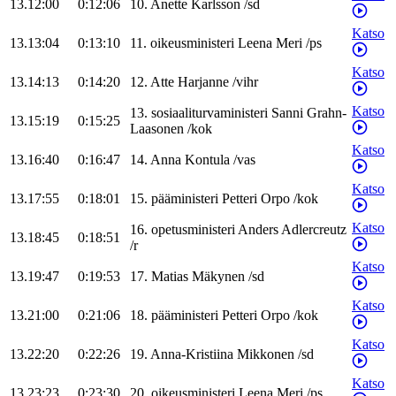
13.12:00
0:12:06
10
.
Anette
Karlsson
/
sd
Katso
13.13:04
0:13:10
11
.
oikeusministeri
Leena
Meri
/
ps
Katso
13.14:13
0:14:20
12
.
Atte
Harjanne
/
vihr
Katso
13
.
sosiaaliturvaministeri
Sanni
Grahn-
13.15:19
0:15:25
Laasonen
/
kok
Katso
13.16:40
0:16:47
14
.
Anna
Kontula
/
vas
Katso
13.17:55
0:18:01
15
.
pääministeri
Petteri
Orpo
/
kok
Katso
16
.
opetusministeri
Anders
Adlercreutz
13.18:45
0:18:51
/
r
Katso
13.19:47
0:19:53
17
.
Matias
Mäkynen
/
sd
Katso
13.21:00
0:21:06
18
.
pääministeri
Petteri
Orpo
/
kok
Katso
13.22:20
0:22:26
19
.
Anna-Kristiina
Mikkonen
/
sd
Katso
13.23:23
0:23:30
20
.
oikeusministeri
Leena
Meri
/
ps