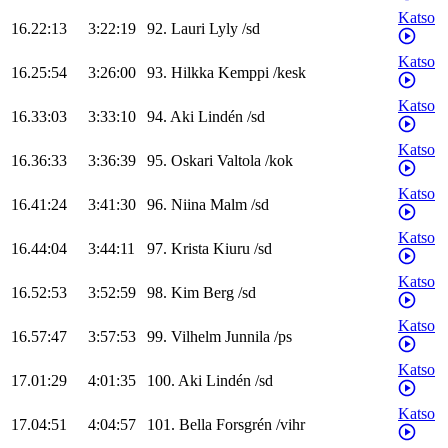
Katso
16.22:13
3:22:19
92
.
Lauri
Lyly
/
sd
Katso
16.25:54
3:26:00
93
.
Hilkka
Kemppi
/
kesk
Katso
16.33:03
3:33:10
94
.
Aki
Lindén
/
sd
Katso
16.36:33
3:36:39
95
.
Oskari
Valtola
/
kok
Katso
16.41:24
3:41:30
96
.
Niina
Malm
/
sd
Katso
16.44:04
3:44:11
97
.
Krista
Kiuru
/
sd
Katso
16.52:53
3:52:59
98
.
Kim
Berg
/
sd
Katso
16.57:47
3:57:53
99
.
Vilhelm
Junnila
/
ps
Katso
17.01:29
4:01:35
100
.
Aki
Lindén
/
sd
Katso
17.04:51
4:04:57
101
.
Bella
Forsgrén
/
vihr