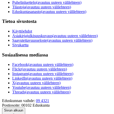
Puhelinluettelo
(avautuu uuteen välilehteen)
Tilastoja
(avautuu uuteen välilehteen)
Eduskuntasanasto
(avautuu uuteen välilehteen)
Tietoa sivustosta
Käyttöehdot
Asiakirjajulkisuuskuvaus
(avautuu uuteen välilehteen)
Saavutettavuusseloste
(avautuu uuteen välilehteen)
Sivukartta
Sosiaalisessa mediassa
Facebook
(avautuu uuteen välilehteen)
Flickr
(avautuu uuteen välilehteen)
Instagram
(avautuu uuteen välilehteen)
LinkedIn
(avautuu uuteen välilehteen)
X
(avautuu uuteen välilehteen)
Youtube
(avautuu uuteen välilehteen)
Threads
(avautuu uuteen välilehteen)
Eduskunnan vaihde:
09 4321
Postiosoite:
00102 Eduskunta
Sivun alkuun