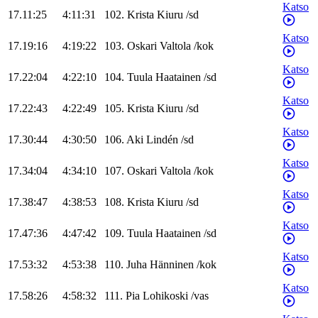
Katso
17.11:25
4:11:31
102
.
Krista
Kiuru
/
sd
Katso
17.19:16
4:19:22
103
.
Oskari
Valtola
/
kok
Katso
17.22:04
4:22:10
104
.
Tuula
Haatainen
/
sd
Katso
17.22:43
4:22:49
105
.
Krista
Kiuru
/
sd
Katso
17.30:44
4:30:50
106
.
Aki
Lindén
/
sd
Katso
17.34:04
4:34:10
107
.
Oskari
Valtola
/
kok
Katso
17.38:47
4:38:53
108
.
Krista
Kiuru
/
sd
Katso
17.47:36
4:47:42
109
.
Tuula
Haatainen
/
sd
Katso
17.53:32
4:53:38
110
.
Juha
Hänninen
/
kok
Katso
17.58:26
4:58:32
111
.
Pia
Lohikoski
/
vas