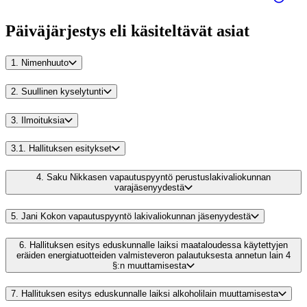
Päiväjärjestys eli käsiteltävät asiat
1.
Nimenhuuto
2.
Suullinen kyselytunti
3.
Ilmoituksia
3.1.
Hallituksen esitykset
4.
Saku Nikkasen vapautuspyyntö perustuslakivaliokunnan
varajäsenyydestä
5.
Jani Kokon vapautuspyyntö lakivaliokunnan jäsenyydestä
6.
Hallituksen esitys eduskunnalle laiksi maataloudessa käytettyjen
eräiden energiatuotteiden valmisteveron palautuksesta annetun lain 4
§:n muuttamisesta
7.
Hallituksen esitys eduskunnalle laiksi alkoholilain muuttamisesta