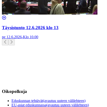
Täysistunto 12.6.2026 klo 13
pe 12.6.2026
-
Klo
10.00
Oikopolkuja
Eduskunnan tehtävät
(avautuu uuteen välilehteen)
EU-asiat eduskunnassa
(avautuu uuteen välilehteen)