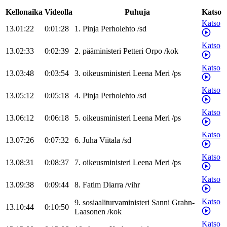
Kellonaika
Videolla
Puhuja
Katso
Katso
13.01:22
0:01:28
1
.
Pinja
Perholehto
/
sd
Katso
13.02:33
0:02:39
2
.
pääministeri
Petteri
Orpo
/
kok
Katso
13.03:48
0:03:54
3
.
oikeusministeri
Leena
Meri
/
ps
Katso
13.05:12
0:05:18
4
.
Pinja
Perholehto
/
sd
Katso
13.06:12
0:06:18
5
.
oikeusministeri
Leena
Meri
/
ps
Katso
13.07:26
0:07:32
6
.
Juha
Viitala
/
sd
Katso
13.08:31
0:08:37
7
.
oikeusministeri
Leena
Meri
/
ps
Katso
13.09:38
0:09:44
8
.
Fatim
Diarra
/
vihr
Katso
9
.
sosiaaliturvaministeri
Sanni
Grahn-
13.10:44
0:10:50
Laasonen
/
kok
Katso