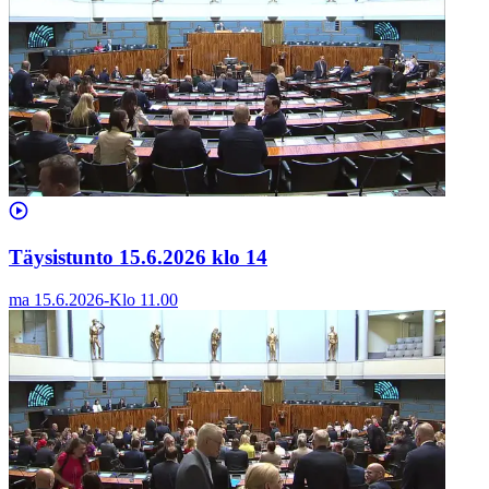
Täysistunto 15.6.2026 klo 14
ma 15.6.2026
-
Klo
11.00