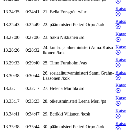
Katso
13.24:35
0:24:41
21
.
Bella
Forsgrén
/
vihr
Katso
13.25:43
0:25:49
22
.
pääministeri
Petteri
Orpo
/
kok
Katso
13.27:00
0:27:06
23
.
Saku
Nikkanen
/
sd
Katso
24
.
kunta- ja alueministeri
Anna-Kaisa
13.28:26
0:28:32
Ikonen
/
kok
Katso
13.29:33
0:29:40
25
.
Timo
Furuholm
/
vas
Katso
26
.
sosiaaliturvaministeri
Sanni
Grahn-
13.30:38
0:30:44
Laasonen
/
kok
Katso
13.32:11
0:32:17
27
.
Helena
Marttila
/
sd
Katso
13.33:17
0:33:23
28
.
oikeusministeri
Leena
Meri
/
ps
Katso
13.34:41
0:34:47
29
.
Eerikki
Viljanen
/
kesk
Katso
13.35:38
0:35:44
30
.
pääministeri
Petteri
Orpo
/
kok