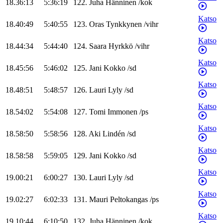
18.36:13
5:36:19
122
.
Juha
Hänninen
/
kok
Katso
18.40:49
5:40:55
123
.
Oras
Tynkkynen
/
vihr
Katso
18.44:34
5:44:40
124
.
Saara
Hyrkkö
/
vihr
Katso
18.45:56
5:46:02
125
.
Jani
Kokko
/
sd
Katso
18.48:51
5:48:57
126
.
Lauri
Lyly
/
sd
Katso
18.54:02
5:54:08
127
.
Tomi
Immonen
/
ps
Katso
18.58:50
5:58:56
128
.
Aki
Lindén
/
sd
Katso
18.58:58
5:59:05
129
.
Jani
Kokko
/
sd
Katso
19.00:21
6:00:27
130
.
Lauri
Lyly
/
sd
Katso
19.02:27
6:02:33
131
.
Mauri
Peltokangas
/
ps
Katso
19.10:44
6:10:50
132
.
Juha
Hänninen
/
kok