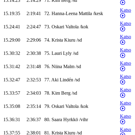
15.14:23
2:14:29
71
.
Kim
Berg
/
sd
Katso
15.19:35
2:19:41
72
.
Hanna-Leena
Mattila
/
kesk
Katso
15.24:41
2:24:47
73
.
Oskari
Valtola
/
kok
Katso
15.29:00
2:29:06
74
.
Krista
Kiuru
/
sd
Katso
15.30:32
2:30:38
75
.
Lauri
Lyly
/
sd
Katso
15.31:42
2:31:48
76
.
Niina
Malm
/
sd
Katso
15.32:47
2:32:53
77
.
Aki
Lindén
/
sd
Katso
15.33:57
2:34:03
78
.
Kim
Berg
/
sd
Katso
15.35:08
2:35:14
79
.
Oskari
Valtola
/
kok
Katso
15.36:31
2:36:37
80
.
Saara
Hyrkkö
/
vihr
Katso
15.37:55
2:38:01
81
.
Krista
Kiuru
/
sd