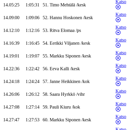
Katso
14.05:25
1:05:31
51
.
Timo
Mehtälä
/
kesk
Katso
14.09:00
1:09:06
52
.
Hannu
Hoskonen
/
kesk
Katso
14.12:10
1:12:16
53
.
Ritva
Elomaa
/
ps
Katso
14.16:39
1:16:45
54
.
Eerikki
Viljanen
/
kesk
Katso
14.19:01
1:19:07
55
.
Markku
Siponen
/
kesk
Katso
14.22:36
1:22:42
56
.
Eeva
Kalli
/
kesk
Katso
14.24:18
1:24:24
57
.
Janne
Heikkinen
/
kok
Katso
14.26:06
1:26:12
58
.
Saara
Hyrkkö
/
vihr
Katso
14.27:08
1:27:14
59
.
Pauli
Kiuru
/
kok
Katso
14.27:47
1:27:53
60
.
Markku
Siponen
/
kesk
Katso