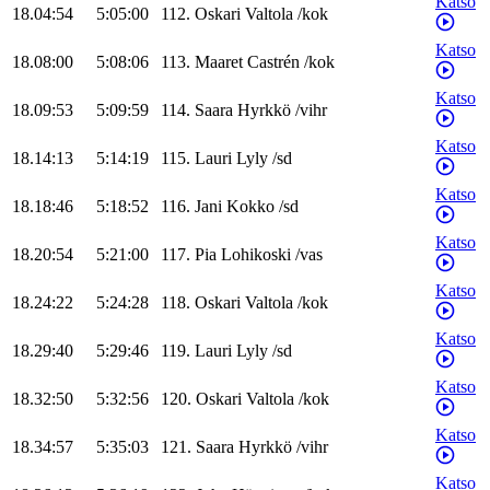
Katso
18.04:54
5:05:00
112
.
Oskari
Valtola
/
kok
Katso
18.08:00
5:08:06
113
.
Maaret
Castrén
/
kok
Katso
18.09:53
5:09:59
114
.
Saara
Hyrkkö
/
vihr
Katso
18.14:13
5:14:19
115
.
Lauri
Lyly
/
sd
Katso
18.18:46
5:18:52
116
.
Jani
Kokko
/
sd
Katso
18.20:54
5:21:00
117
.
Pia
Lohikoski
/
vas
Katso
18.24:22
5:24:28
118
.
Oskari
Valtola
/
kok
Katso
18.29:40
5:29:46
119
.
Lauri
Lyly
/
sd
Katso
18.32:50
5:32:56
120
.
Oskari
Valtola
/
kok
Katso
18.34:57
5:35:03
121
.
Saara
Hyrkkö
/
vihr
Katso