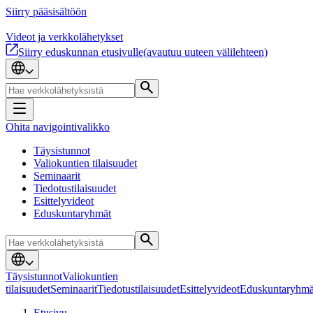
Siirry pääsisältöön
Videot ja verkkolähetykset
Siirry eduskunnan etusivulle
(avautuu uuteen välilehteen)
Ohita navigointivalikko
Täysistunnot
Valiokuntien tilaisuudet
Seminaarit
Tiedotustilaisuudet
Esittelyvideot
Eduskuntaryhmät
Täysistunnot
Valiokuntien
tilaisuudet
Seminaarit
Tiedotustilaisuudet
Esittelyvideot
Eduskuntaryhmä
Etusivu