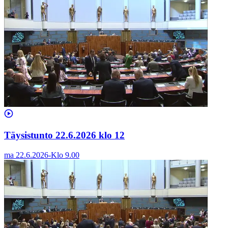
Täysistunto 22.6.2026 klo 12
ma 22.6.2026
-
Klo
9.00