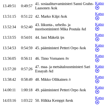
Katso
41
.
sosiaaliturvaministeri
Sanni
Grahn-
13.49:51
0:49:57
Laasonen
/
kok
Katso
13.51:15
0:51:22
42
.
Marko
Kilpi
/
kok
Katso
43
.
liikunta-, urheilu- ja
13.52:34
0:52:40
nuorisoministeri
Mika
Poutala
/
kd
Katso
13.53:55
0:54:01
44
.
Jani
Mäkelä
/
ps
Katso
13.54:53
0:54:59
45
.
pääministeri
Petteri
Orpo
/
kok
Katso
13.56:05
0:56:11
46
.
Timo
Vornanen
/
tv
Katso
47
.
maa- ja metsätalousministeri
Sari
13.57:20
0:57:26
Essayah
/
kd
Katso
13.58:42
0:58:49
48
.
Mikko
Ollikainen
/
r
Katso
14.00:11
1:00:18
49
.
pääministeri
Petteri
Orpo
/
kok
Katso
14.03:16
1:03:22
50
.
Hilkka
Kemppi
/
kesk