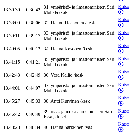
Katso
31
.
ympäristö- ja ilmastoministeri
Sari
13.36:36
0:36:42
Multala
/
kok
Katso
13.38:00
0:38:06
32
.
Hannu
Hoskonen
/
kesk
Katso
33
.
ympäristö- ja ilmastoministeri
Sari
13.39:11
0:39:17
Multala
/
kok
Katso
13.40:05
0:40:12
34
.
Hanna
Kosonen
/
kesk
Katso
35
.
ympäristö- ja ilmastoministeri
Sari
13.41:15
0:41:21
Multala
/
kok
Katso
13.42:43
0:42:49
36
.
Vesa
Kallio
/
kesk
Katso
37
.
ympäristö- ja ilmastoministeri
Sari
13.44:01
0:44:07
Multala
/
kok
Katso
13.45:27
0:45:33
38
.
Antti
Kurvinen
/
kesk
Katso
39
.
maa- ja metsätalousministeri
Sari
13.46:42
0:46:48
Essayah
/
kd
Katso
13.48:28
0:48:34
40
.
Hanna
Sarkkinen
/
vas