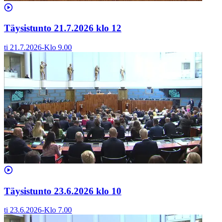
Täysistunto 21.7.2026 klo 12
ti 21.7.2026
-
Klo
9.00
Täysistunto 23.6.2026 klo 10
ti 23.6.2026
-
Klo
7.00