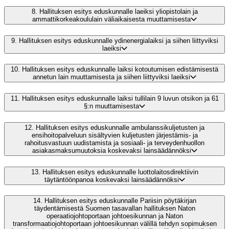
8.
Hallituksen esitys eduskunnalle laeiksi yliopistolain ja
ammattikorkeakoululain väliaikaisesta muuttamisesta
9.
Hallituksen esitys eduskunnalle ydinenergialaiksi ja siihen liittyviksi
laeiksi
10.
Hallituksen esitys eduskunnalle laiksi kotoutumisen edistämisestä
annetun lain muuttamisesta ja siihen liittyviksi laeiksi
11.
Hallituksen esitys eduskunnalle laiksi tullilain 9 luvun otsikon ja 61
§:n muuttamisesta
12.
Hallituksen esitys eduskunnalle ambulanssikuljetusten ja
ensihoitopalveluun sisältyvien kuljetusten järjestämis- ja
rahoitusvastuun uudistamista ja sosiaali- ja terveydenhuollon
asiakasmaksumuutoksia koskevaksi lainsäädännöksi
13.
Hallituksen esitys eduskunnalle luottolaitosdirektiivin
täytäntöönpanoa koskevaksi lainsäädännöksi
14.
Hallituksen esitys eduskunnalle Pariisin pöytäkirjan
täydentämisestä Suomen tasavallan hallituksen Naton
operaatiojohtoportaan johtoesikunnan ja Naton
transformaatiojohtoportaan johtoesikunnan välillä tehdyn sopimuksen