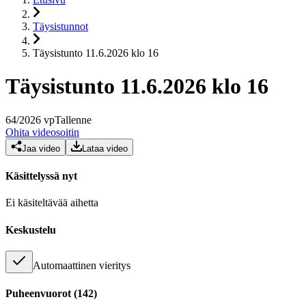
Täysistunnot
Täysistunto 11.6.2026 klo 16
Täysistunto 11.6.2026 klo 16
64
/
2026
vp
Tallenne
Ohita videosoitin
Jaa video
Lataa video
Käsittelyssä nyt
Ei käsiteltävää aihetta
Keskustelu
Automaattinen vieritys
Puheenvuorot
(
142
)