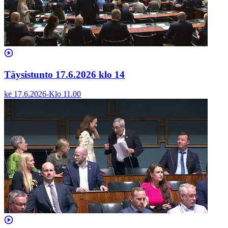
Täysistunto 17.6.2026 klo 14
ke 17.6.2026
-
Klo
11.00