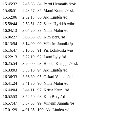
15.45:32
2:45:38
84
.
Pertti
Hemmilä
/
kok
15.48:51
2:48:57
85
.
Mauri
Kontu
/
kesk
15.52:06
2:52:13
86
.
Aki
Lindén
/
sd
15.58:44
2:58:51
87
.
Saara
Hyrkkö
/
vihr
16.04:13
3:04:20
88
.
Niina
Malm
/
sd
16.06:27
3:06:33
89
.
Kim
Berg
/
sd
16.13:54
3:14:00
90
.
Vilhelm
Junnila
/
ps
16.16:47
3:16:53
91
.
Pia
Lohikoski
/
vas
16.22:13
3:22:19
92
.
Lauri
Lyly
/
sd
16.25:54
3:26:00
93
.
Hilkka
Kemppi
/
kesk
16.33:03
3:33:10
94
.
Aki
Lindén
/
sd
16.36:33
3:36:39
95
.
Oskari
Valtola
/
kok
16.41:24
3:41:30
96
.
Niina
Malm
/
sd
16.44:04
3:44:11
97
.
Krista
Kiuru
/
sd
16.52:53
3:52:59
98
.
Kim
Berg
/
sd
16.57:47
3:57:53
99
.
Vilhelm
Junnila
/
ps
17.01:29
4:01:35
100
.
Aki
Lindén
/
sd