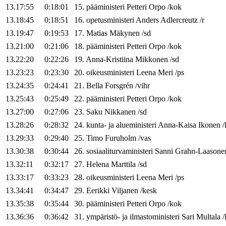
13.17:55
0:18:01
15
.
pääministeri
Petteri
Orpo
/
kok
13.18:45
0:18:51
16
.
opetusministeri
Anders
Adlercreutz
/
r
13.19:47
0:19:53
17
.
Matias
Mäkynen
/
sd
13.21:00
0:21:06
18
.
pääministeri
Petteri
Orpo
/
kok
13.22:20
0:22:26
19
.
Anna-Kristiina
Mikkonen
/
sd
13.23:23
0:23:30
20
.
oikeusministeri
Leena
Meri
/
ps
13.24:35
0:24:41
21
.
Bella
Forsgrén
/
vihr
13.25:43
0:25:49
22
.
pääministeri
Petteri
Orpo
/
kok
13.27:00
0:27:06
23
.
Saku
Nikkanen
/
sd
13.28:26
0:28:32
24
.
kunta- ja alueministeri
Anna-Kaisa
Ikonen
/
13.29:33
0:29:40
25
.
Timo
Furuholm
/
vas
13.30:38
0:30:44
26
.
sosiaaliturvaministeri
Sanni
Grahn-Laasone
13.32:11
0:32:17
27
.
Helena
Marttila
/
sd
13.33:17
0:33:23
28
.
oikeusministeri
Leena
Meri
/
ps
13.34:41
0:34:47
29
.
Eerikki
Viljanen
/
kesk
13.35:38
0:35:44
30
.
pääministeri
Petteri
Orpo
/
kok
13.36:36
0:36:42
31
.
ympäristö- ja ilmastoministeri
Sari
Multala
/