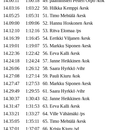
14.00:11
1:00:18
49
.
pääministeri
Petteri
Orpo
/
kok
14.03:16
1:03:22
50
.
Hilkka
Kemppi
/
kesk
14.05:25
1:05:31
51
.
Timo
Mehtälä
/
kesk
14.09:00
1:09:06
52
.
Hannu
Hoskonen
/
kesk
14.12:10
1:12:16
53
.
Ritva
Elomaa
/
ps
14.16:39
1:16:45
54
.
Eerikki
Viljanen
/
kesk
14.19:01
1:19:07
55
.
Markku
Siponen
/
kesk
14.22:36
1:22:42
56
.
Eeva
Kalli
/
kesk
14.24:18
1:24:24
57
.
Janne
Heikkinen
/
kok
14.26:06
1:26:12
58
.
Saara
Hyrkkö
/
vihr
14.27:08
1:27:14
59
.
Pauli
Kiuru
/
kok
14.27:47
1:27:53
60
.
Markku
Siponen
/
kesk
14.29:49
1:29:55
61
.
Saara
Hyrkkö
/
vihr
14.30:37
1:30:43
62
.
Janne
Heikkinen
/
kok
14.31:47
1:31:53
63
.
Eeva
Kalli
/
kesk
14.33:21
1:33:27
64
.
Ville
Vähämäki
/
ps
14.35:05
1:35:11
65
.
Timo
Mehtälä
/
kesk
14.37:01
1:37:07
66
.
Krista
Kiuru
/
sd