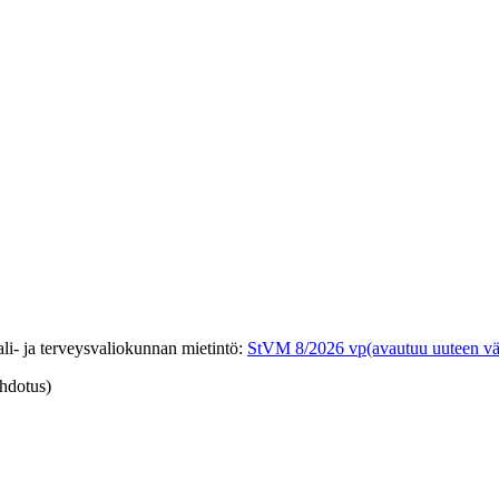
ali- ja terveysvaliokunnan mietintö
:
StVM 8/2026 vp
(avautuu uuteen vä
ehdotus)