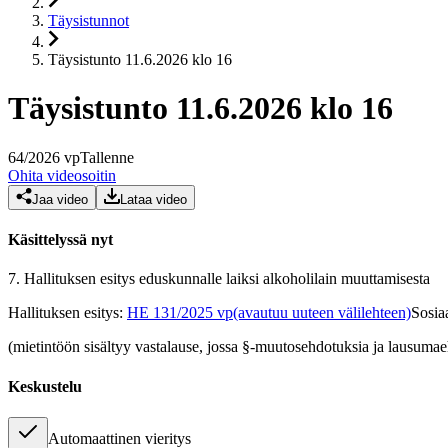
Täysistunnot
Täysistunto 11.6.2026 klo 16
Täysistunto 11.6.2026 klo 16
64
/
2026
vp
Tallenne
Ohita videosoitin
Jaa video
Lataa video
Käsittelyssä nyt
7.
Hallituksen esitys eduskunnalle laiksi alkoholilain muuttamisesta
Hallituksen esitys
:
HE 131/2025 vp
(avautuu uuteen välilehteen)
Sosia
(mietintöön sisältyy vastalause, jossa §-muutosehdotuksia ja lausuma
Keskustelu
Automaattinen vieritys