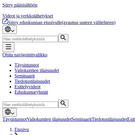
Siirry pääsisältöön
Videot ja verkkolähetykset
Siirry eduskunnan etusivulle
(avautuu uuteen välilehteen)
Ohita navigointivalikko
Täysistunnot
Valiokuntien tilaisuudet
Seminaarit
Tiedotustilaisuudet
Esittelyvideot
Eduskuntaryhmät
Täysistunnot
Valiokuntien tilaisuudet
Seminaarit
Tiedotustilaisuudet
Esit
Etusivu