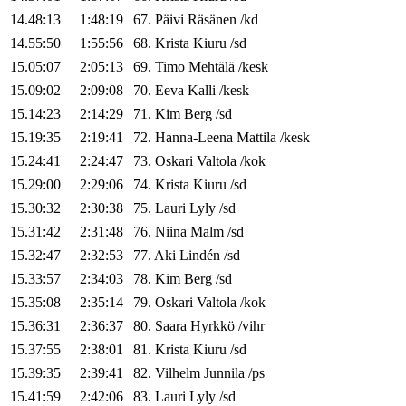
14.48:13
1:48:19
67
.
Päivi
Räsänen
/
kd
14.55:50
1:55:56
68
.
Krista
Kiuru
/
sd
15.05:07
2:05:13
69
.
Timo
Mehtälä
/
kesk
15.09:02
2:09:08
70
.
Eeva
Kalli
/
kesk
15.14:23
2:14:29
71
.
Kim
Berg
/
sd
15.19:35
2:19:41
72
.
Hanna-Leena
Mattila
/
kesk
15.24:41
2:24:47
73
.
Oskari
Valtola
/
kok
15.29:00
2:29:06
74
.
Krista
Kiuru
/
sd
15.30:32
2:30:38
75
.
Lauri
Lyly
/
sd
15.31:42
2:31:48
76
.
Niina
Malm
/
sd
15.32:47
2:32:53
77
.
Aki
Lindén
/
sd
15.33:57
2:34:03
78
.
Kim
Berg
/
sd
15.35:08
2:35:14
79
.
Oskari
Valtola
/
kok
15.36:31
2:36:37
80
.
Saara
Hyrkkö
/
vihr
15.37:55
2:38:01
81
.
Krista
Kiuru
/
sd
15.39:35
2:39:41
82
.
Vilhelm
Junnila
/
ps
15.41:59
2:42:06
83
.
Lauri
Lyly
/
sd