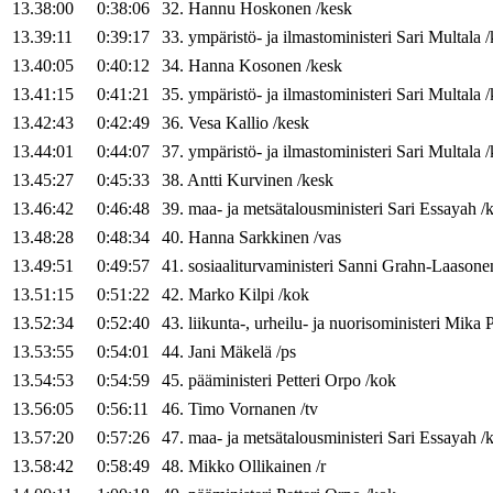
13.38:00
0:38:06
32
.
Hannu
Hoskonen
/
kesk
13.39:11
0:39:17
33
.
ympäristö- ja ilmastoministeri
Sari
Multala
/
13.40:05
0:40:12
34
.
Hanna
Kosonen
/
kesk
13.41:15
0:41:21
35
.
ympäristö- ja ilmastoministeri
Sari
Multala
/
13.42:43
0:42:49
36
.
Vesa
Kallio
/
kesk
13.44:01
0:44:07
37
.
ympäristö- ja ilmastoministeri
Sari
Multala
/
13.45:27
0:45:33
38
.
Antti
Kurvinen
/
kesk
13.46:42
0:46:48
39
.
maa- ja metsätalousministeri
Sari
Essayah
/
13.48:28
0:48:34
40
.
Hanna
Sarkkinen
/
vas
13.49:51
0:49:57
41
.
sosiaaliturvaministeri
Sanni
Grahn-Laasone
13.51:15
0:51:22
42
.
Marko
Kilpi
/
kok
13.52:34
0:52:40
43
.
liikunta-, urheilu- ja nuorisoministeri
Mika
P
13.53:55
0:54:01
44
.
Jani
Mäkelä
/
ps
13.54:53
0:54:59
45
.
pääministeri
Petteri
Orpo
/
kok
13.56:05
0:56:11
46
.
Timo
Vornanen
/
tv
13.57:20
0:57:26
47
.
maa- ja metsätalousministeri
Sari
Essayah
/
13.58:42
0:58:49
48
.
Mikko
Ollikainen
/
r