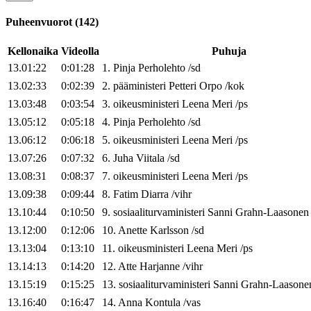
Puheenvuorot
(
142
)
Kellonaika
Videolla
Puhuja
13.01:22
0:01:28
1
.
Pinja
Perholehto
/
sd
13.02:33
0:02:39
2
.
pääministeri
Petteri
Orpo
/
kok
13.03:48
0:03:54
3
.
oikeusministeri
Leena
Meri
/
ps
13.05:12
0:05:18
4
.
Pinja
Perholehto
/
sd
13.06:12
0:06:18
5
.
oikeusministeri
Leena
Meri
/
ps
13.07:26
0:07:32
6
.
Juha
Viitala
/
sd
13.08:31
0:08:37
7
.
oikeusministeri
Leena
Meri
/
ps
13.09:38
0:09:44
8
.
Fatim
Diarra
/
vihr
13.10:44
0:10:50
9
.
sosiaaliturvaministeri
Sanni
Grahn-Laasonen
13.12:00
0:12:06
10
.
Anette
Karlsson
/
sd
13.13:04
0:13:10
11
.
oikeusministeri
Leena
Meri
/
ps
13.14:13
0:14:20
12
.
Atte
Harjanne
/
vihr
13.15:19
0:15:25
13
.
sosiaaliturvaministeri
Sanni
Grahn-Laasone
13.16:40
0:16:47
14
.
Anna
Kontula
/
vas