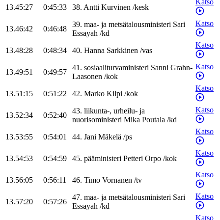
Katso
13.45:27
0:45:33
38
.
Antti
Kurvinen
/
kesk
Katso
39
.
maa- ja metsätalousministeri
Sari
13.46:42
0:46:48
Essayah
/
kd
Katso
13.48:28
0:48:34
40
.
Hanna
Sarkkinen
/
vas
Katso
41
.
sosiaaliturvaministeri
Sanni
Grahn-
13.49:51
0:49:57
Laasonen
/
kok
Katso
13.51:15
0:51:22
42
.
Marko
Kilpi
/
kok
Katso
43
.
liikunta-, urheilu- ja
13.52:34
0:52:40
nuorisoministeri
Mika
Poutala
/
kd
Katso
13.53:55
0:54:01
44
.
Jani
Mäkelä
/
ps
Katso
13.54:53
0:54:59
45
.
pääministeri
Petteri
Orpo
/
kok
Katso
13.56:05
0:56:11
46
.
Timo
Vornanen
/
tv
Katso
47
.
maa- ja metsätalousministeri
Sari
13.57:20
0:57:26
Essayah
/
kd
Katso