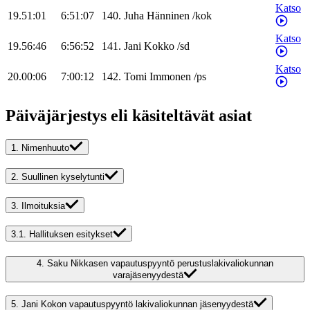
Katso
19.51:01
6:51:07
140
.
Juha
Hänninen
/
kok
Katso
19.56:46
6:56:52
141
.
Jani
Kokko
/
sd
Katso
20.00:06
7:00:12
142
.
Tomi
Immonen
/
ps
Päiväjärjestys eli käsiteltävät asiat
1.
Nimenhuuto
2.
Suullinen kyselytunti
3.
Ilmoituksia
3.1.
Hallituksen esitykset
4.
Saku Nikkasen vapautuspyyntö perustuslakivaliokunnan
varajäsenyydestä
5.
Jani Kokon vapautuspyyntö lakivaliokunnan jäsenyydestä