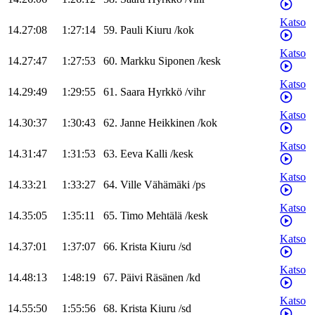
Katso
14.27:08
1:27:14
59
.
Pauli
Kiuru
/
kok
Katso
14.27:47
1:27:53
60
.
Markku
Siponen
/
kesk
Katso
14.29:49
1:29:55
61
.
Saara
Hyrkkö
/
vihr
Katso
14.30:37
1:30:43
62
.
Janne
Heikkinen
/
kok
Katso
14.31:47
1:31:53
63
.
Eeva
Kalli
/
kesk
Katso
14.33:21
1:33:27
64
.
Ville
Vähämäki
/
ps
Katso
14.35:05
1:35:11
65
.
Timo
Mehtälä
/
kesk
Katso
14.37:01
1:37:07
66
.
Krista
Kiuru
/
sd
Katso
14.48:13
1:48:19
67
.
Päivi
Räsänen
/
kd
Katso
14.55:50
1:55:56
68
.
Krista
Kiuru
/
sd