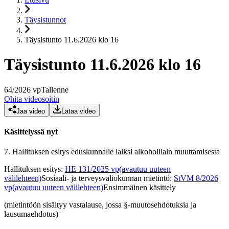
Täysistunnot
Täysistunto 11.6.2026 klo 16
Täysistunto 11.6.2026 klo 16
64
/
2026
vp
Tallenne
Ohita videosoitin
Jaa video
Lataa video
Käsittelyssä nyt
7.
Hallituksen esitys eduskunnalle laiksi alkoholilain muuttamisesta
Hallituksen esitys
:
HE 131/2025 vp
(avautuu uuteen
välilehteen)
Sosiaali- ja terveysvaliokunnan mietintö
:
StVM 8/2026
vp
(avautuu uuteen välilehteen)
Ensimmäinen käsittely
(mietintöön sisältyy vastalause, jossa §-muutosehdotuksia ja
lausumaehdotus)