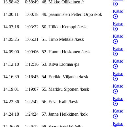
13.58:42
0:58:49
48
.
Mikko
Ollikainen
/
r
Katso
14.00:11
1:00:18
49
.
pääministeri
Petteri
Orpo
/
kok
Katso
14.03:16
1:03:22
50
.
Hilkka
Kemppi
/
kesk
Katso
14.05:25
1:05:31
51
.
Timo
Mehtälä
/
kesk
Katso
14.09:00
1:09:06
52
.
Hannu
Hoskonen
/
kesk
Katso
14.12:10
1:12:16
53
.
Ritva
Elomaa
/
ps
Katso
14.16:39
1:16:45
54
.
Eerikki
Viljanen
/
kesk
Katso
14.19:01
1:19:07
55
.
Markku
Siponen
/
kesk
Katso
14.22:36
1:22:42
56
.
Eeva
Kalli
/
kesk
Katso
14.24:18
1:24:24
57
.
Janne
Heikkinen
/
kok
Katso
14.26:06
1:26:12
58
.
Saara
Hyrkkö
/
vihr