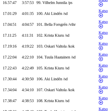
16.57:47
3:57:53
99
.
Vilhelm
Junnila
/
ps
Katso
17.01:29
4:01:35
100
.
Aki
Lindén
/
sd
Katso
17.04:51
4:04:57
101
.
Bella
Forsgrén
/
vihr
Katso
17.11:25
4:11:31
102
.
Krista
Kiuru
/
sd
Katso
17.19:16
4:19:22
103
.
Oskari
Valtola
/
kok
Katso
17.22:04
4:22:10
104
.
Tuula
Haatainen
/
sd
Katso
17.22:43
4:22:49
105
.
Krista
Kiuru
/
sd
Katso
17.30:44
4:30:50
106
.
Aki
Lindén
/
sd
Katso
17.34:04
4:34:10
107
.
Oskari
Valtola
/
kok
Katso
17.38:47
4:38:53
108
.
Krista
Kiuru
/
sd
Katso