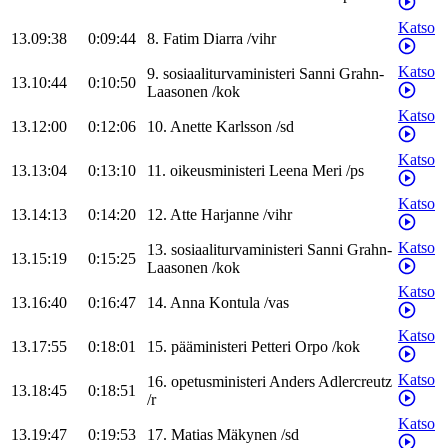
Katso
13.09:38
0:09:44
8
.
Fatim
Diarra
/
vihr
Katso
9
.
sosiaaliturvaministeri
Sanni
Grahn-
13.10:44
0:10:50
Laasonen
/
kok
Katso
13.12:00
0:12:06
10
.
Anette
Karlsson
/
sd
Katso
13.13:04
0:13:10
11
.
oikeusministeri
Leena
Meri
/
ps
Katso
13.14:13
0:14:20
12
.
Atte
Harjanne
/
vihr
Katso
13
.
sosiaaliturvaministeri
Sanni
Grahn-
13.15:19
0:15:25
Laasonen
/
kok
Katso
13.16:40
0:16:47
14
.
Anna
Kontula
/
vas
Katso
13.17:55
0:18:01
15
.
pääministeri
Petteri
Orpo
/
kok
Katso
16
.
opetusministeri
Anders
Adlercreutz
13.18:45
0:18:51
/
r
Katso
13.19:47
0:19:53
17
.
Matias
Mäkynen
/
sd