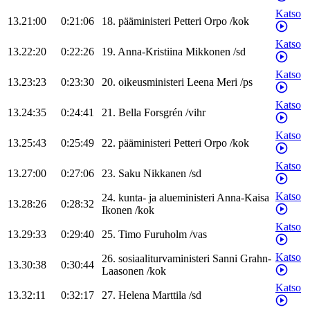
Katso
13.21:00
0:21:06
18
.
pääministeri
Petteri
Orpo
/
kok
Katso
13.22:20
0:22:26
19
.
Anna-Kristiina
Mikkonen
/
sd
Katso
13.23:23
0:23:30
20
.
oikeusministeri
Leena
Meri
/
ps
Katso
13.24:35
0:24:41
21
.
Bella
Forsgrén
/
vihr
Katso
13.25:43
0:25:49
22
.
pääministeri
Petteri
Orpo
/
kok
Katso
13.27:00
0:27:06
23
.
Saku
Nikkanen
/
sd
Katso
24
.
kunta- ja alueministeri
Anna-Kaisa
13.28:26
0:28:32
Ikonen
/
kok
Katso
13.29:33
0:29:40
25
.
Timo
Furuholm
/
vas
Katso
26
.
sosiaaliturvaministeri
Sanni
Grahn-
13.30:38
0:30:44
Laasonen
/
kok
Katso
13.32:11
0:32:17
27
.
Helena
Marttila
/
sd