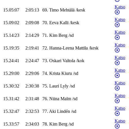
Katso
15.05:07
2:05:13
69
.
Timo
Mehtälä
/
kesk
Katso
15.09:02
2:09:08
70
.
Eeva
Kalli
/
kesk
Katso
15.14:23
2:14:29
71
.
Kim
Berg
/
sd
Katso
15.19:35
2:19:41
72
.
Hanna-Leena
Mattila
/
kesk
Katso
15.24:41
2:24:47
73
.
Oskari
Valtola
/
kok
Katso
15.29:00
2:29:06
74
.
Krista
Kiuru
/
sd
Katso
15.30:32
2:30:38
75
.
Lauri
Lyly
/
sd
Katso
15.31:42
2:31:48
76
.
Niina
Malm
/
sd
Katso
15.32:47
2:32:53
77
.
Aki
Lindén
/
sd
Katso
15.33:57
2:34:03
78
.
Kim
Berg
/
sd