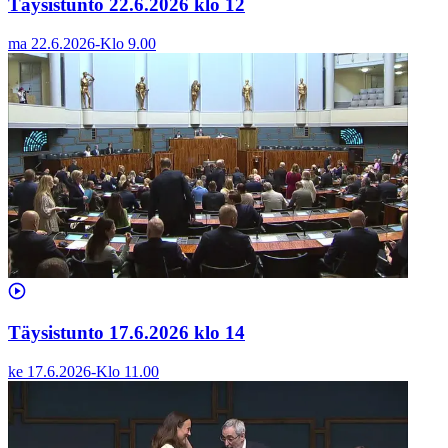
Täysistunto 22.6.2026 klo 12
ma 22.6.2026
-
Klo
9.00
Täysistunto 17.6.2026 klo 14
ke 17.6.2026
-
Klo
11.00