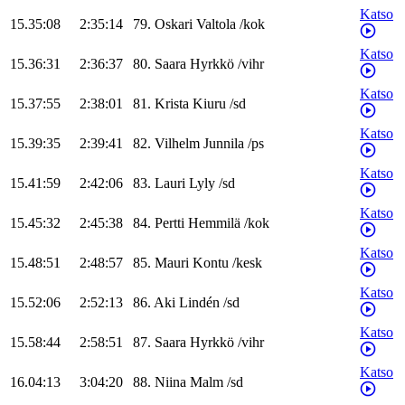
Katso
15.35:08
2:35:14
79
.
Oskari
Valtola
/
kok
Katso
15.36:31
2:36:37
80
.
Saara
Hyrkkö
/
vihr
Katso
15.37:55
2:38:01
81
.
Krista
Kiuru
/
sd
Katso
15.39:35
2:39:41
82
.
Vilhelm
Junnila
/
ps
Katso
15.41:59
2:42:06
83
.
Lauri
Lyly
/
sd
Katso
15.45:32
2:45:38
84
.
Pertti
Hemmilä
/
kok
Katso
15.48:51
2:48:57
85
.
Mauri
Kontu
/
kesk
Katso
15.52:06
2:52:13
86
.
Aki
Lindén
/
sd
Katso
15.58:44
2:58:51
87
.
Saara
Hyrkkö
/
vihr
Katso
16.04:13
3:04:20
88
.
Niina
Malm
/
sd