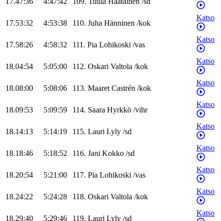
17.47:36
4:47:42
109
.
Tuula
Haatainen
/
sd
Katso
17.53:32
4:53:38
110
.
Juha
Hänninen
/
kok
Katso
17.58:26
4:58:32
111
.
Pia
Lohikoski
/
vas
Katso
18.04:54
5:05:00
112
.
Oskari
Valtola
/
kok
Katso
18.08:00
5:08:06
113
.
Maaret
Castrén
/
kok
Katso
18.09:53
5:09:59
114
.
Saara
Hyrkkö
/
vihr
Katso
18.14:13
5:14:19
115
.
Lauri
Lyly
/
sd
Katso
18.18:46
5:18:52
116
.
Jani
Kokko
/
sd
Katso
18.20:54
5:21:00
117
.
Pia
Lohikoski
/
vas
Katso
18.24:22
5:24:28
118
.
Oskari
Valtola
/
kok
Katso
18.29:40
5:29:46
119
.
Lauri
Lyly
/
sd