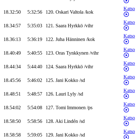
Katso
18.32:50
5:32:56
120
.
Oskari
Valtola
/
kok
Katso
18.34:57
5:35:03
121
.
Saara
Hyrkkö
/
vihr
Katso
18.36:13
5:36:19
122
.
Juha
Hänninen
/
kok
Katso
18.40:49
5:40:55
123
.
Oras
Tynkkynen
/
vihr
Katso
18.44:34
5:44:40
124
.
Saara
Hyrkkö
/
vihr
Katso
18.45:56
5:46:02
125
.
Jani
Kokko
/
sd
Katso
18.48:51
5:48:57
126
.
Lauri
Lyly
/
sd
Katso
18.54:02
5:54:08
127
.
Tomi
Immonen
/
ps
Katso
18.58:50
5:58:56
128
.
Aki
Lindén
/
sd
Katso
18.58:58
5:59:05
129
.
Jani
Kokko
/
sd