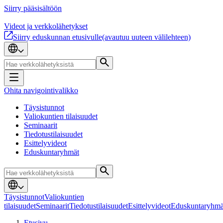
Siirry pääsisältöön
Videot ja verkkolähetykset
Siirry eduskunnan etusivulle
(avautuu uuteen välilehteen)
Ohita navigointivalikko
Täysistunnot
Valiokuntien tilaisuudet
Seminaarit
Tiedotustilaisuudet
Esittelyvideot
Eduskuntaryhmät
Täysistunnot
Valiokuntien
tilaisuudet
Seminaarit
Tiedotustilaisuudet
Esittelyvideot
Eduskuntaryhmä
Etusivu