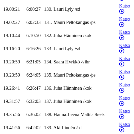
Katso
19.00:21
6:00:27
130
.
Lauri
Lyly
/
sd
Katso
19.02:27
6:02:33
131
.
Mauri
Peltokangas
/
ps
Katso
19.10:44
6:10:50
132
.
Juha
Hänninen
/
kok
Katso
19.16:20
6:16:26
133
.
Lauri
Lyly
/
sd
Katso
19.20:59
6:21:05
134
.
Saara
Hyrkkö
/
vihr
Katso
19.23:59
6:24:05
135
.
Mauri
Peltokangas
/
ps
Katso
19.26:41
6:26:47
136
.
Juha
Hänninen
/
kok
Katso
19.31:57
6:32:03
137
.
Juha
Hänninen
/
kok
Katso
19.35:56
6:36:02
138
.
Hanna-Leena
Mattila
/
kesk
Katso
19.41:56
6:42:02
139
.
Aki
Lindén
/
sd