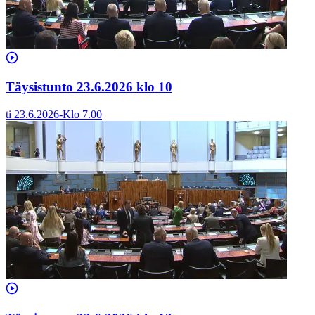
Täysistunto 23.6.2026 klo 10
ti 23.6.2026
-
Klo
7.00