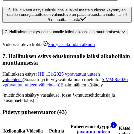
6.
Hallituksen esitys eduskunnalle laiksi maataloudessa käytettyjen
eräiden energiatuotteiden valmisteveron palautuksesta annetun lain 4
§:n muuttamisesta
7.
Hallituksen esitys eduskunnalle laiksi alkoholilain muuttamisesta
Videossa oleva kohta
Siirry asiakohdan alkuun
7.
Hallituksen esitys eduskunnalle laiksi alkoholilain
muuttamisesta
Hallituksen esitys
:
HE 131/2025 vp
(avautuu uuteen
välilehteen)
Sosiaali- ja terveysvaliokunnan mietintö
:
StVM 8/2026
vp
(avautuu uuteen välilehteen)
Ensimmäinen käsittely
(mietintöön sisältyy vastalause, jossa §-muutosehdotuksia ja
lausumaehdotus)
Pidetyt puheenvuorot (43)
Puheenvuorotyyppi
Katso
Kellonaika
Videolla
Puhuja
(avautuu uuteen
video