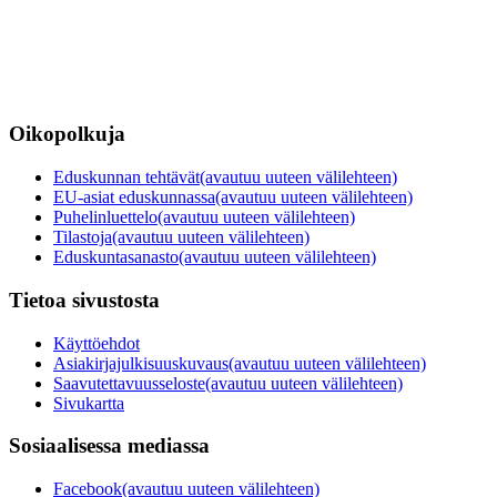
Oikopolkuja
Eduskunnan tehtävät
(avautuu uuteen välilehteen)
EU-asiat eduskunnassa
(avautuu uuteen välilehteen)
Puhelinluettelo
(avautuu uuteen välilehteen)
Tilastoja
(avautuu uuteen välilehteen)
Eduskuntasanasto
(avautuu uuteen välilehteen)
Tietoa sivustosta
Käyttöehdot
Asiakirjajulkisuuskuvaus
(avautuu uuteen välilehteen)
Saavutettavuusseloste
(avautuu uuteen välilehteen)
Sivukartta
Sosiaalisessa mediassa
Facebook
(avautuu uuteen välilehteen)