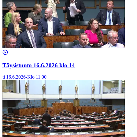
Täysistunto 16.6.2026 klo 14
ti 16.6.2026
-
Klo
11.00