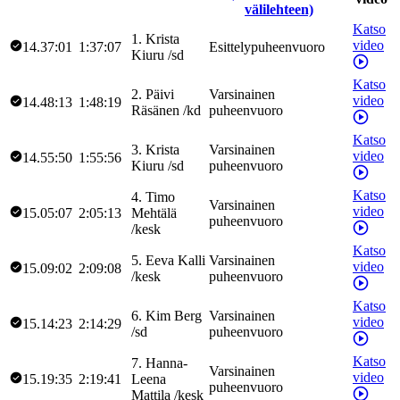
välilehteen)
Katso
1
.
Krista
video
14.37:01
1:37:07
Esittelypuheenvuoro
Kiuru
/
sd
Katso
2
.
Päivi
Varsinainen
video
14.48:13
1:48:19
Räsänen
/
kd
puheenvuoro
Katso
3
.
Krista
Varsinainen
video
14.55:50
1:55:56
Kiuru
/
sd
puheenvuoro
Katso
4
.
Timo
Varsinainen
video
15.05:07
2:05:13
Mehtälä
puheenvuoro
/
kesk
Katso
5
.
Eeva
Kalli
Varsinainen
video
15.09:02
2:09:08
/
kesk
puheenvuoro
Katso
6
.
Kim
Berg
Varsinainen
video
15.14:23
2:14:29
/
sd
puheenvuoro
Katso
7
.
Hanna-
Varsinainen
video
15.19:35
2:19:41
Leena
puheenvuoro
Mattila
/
kesk