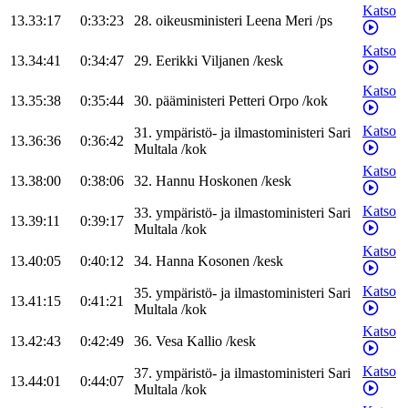
Katso
13.33:17
0:33:23
28
.
oikeusministeri
Leena
Meri
/
ps
Katso
13.34:41
0:34:47
29
.
Eerikki
Viljanen
/
kesk
Katso
13.35:38
0:35:44
30
.
pääministeri
Petteri
Orpo
/
kok
Katso
31
.
ympäristö- ja ilmastoministeri
Sari
13.36:36
0:36:42
Multala
/
kok
Katso
13.38:00
0:38:06
32
.
Hannu
Hoskonen
/
kesk
Katso
33
.
ympäristö- ja ilmastoministeri
Sari
13.39:11
0:39:17
Multala
/
kok
Katso
13.40:05
0:40:12
34
.
Hanna
Kosonen
/
kesk
Katso
35
.
ympäristö- ja ilmastoministeri
Sari
13.41:15
0:41:21
Multala
/
kok
Katso
13.42:43
0:42:49
36
.
Vesa
Kallio
/
kesk
Katso
37
.
ympäristö- ja ilmastoministeri
Sari
13.44:01
0:44:07
Multala
/
kok