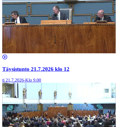
Täysistunto 21.7.2026 klo 12
ti 21.7.2026
-
Klo
9.00