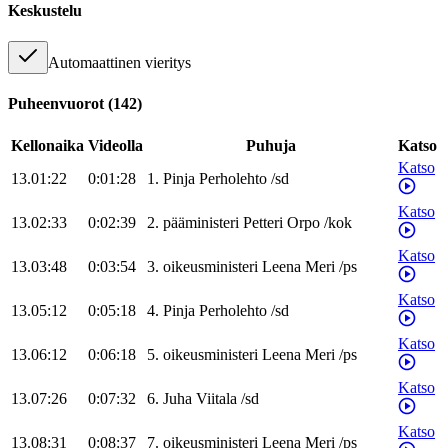
Keskustelu
Automaattinen vieritys
Puheenvuorot
(
142
)
Kellonaika
Videolla
Puhuja
Katso
Katso
13.01:22
0:01:28
1
.
Pinja
Perholehto
/
sd
Katso
13.02:33
0:02:39
2
.
pääministeri
Petteri
Orpo
/
kok
Katso
13.03:48
0:03:54
3
.
oikeusministeri
Leena
Meri
/
ps
Katso
13.05:12
0:05:18
4
.
Pinja
Perholehto
/
sd
Katso
13.06:12
0:06:18
5
.
oikeusministeri
Leena
Meri
/
ps
Katso
13.07:26
0:07:32
6
.
Juha
Viitala
/
sd
Katso
13.08:31
0:08:37
7
.
oikeusministeri
Leena
Meri
/
ps