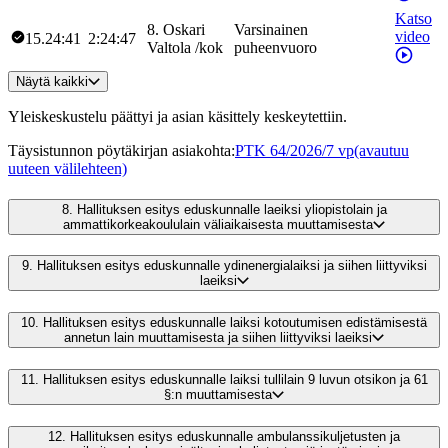
Katso
8
.
Oskari
Varsinainen
video
15.24:41
2:24:47
Valtola
/
kok
puheenvuoro
Näytä kaikki
Yleiskeskustelu päättyi ja asian käsittely keskeytettiin.
Täysistunnon pöytäkirjan asiakohta
:
PTK 64/2026/7 vp
(avautuu
uuteen välilehteen)
8.
Hallituksen esitys eduskunnalle laeiksi yliopistolain ja
ammattikorkeakoululain väliaikaisesta muuttamisesta
9.
Hallituksen esitys eduskunnalle ydinenergialaiksi ja siihen liittyviksi
laeiksi
10.
Hallituksen esitys eduskunnalle laiksi kotoutumisen edistämisestä
annetun lain muuttamisesta ja siihen liittyviksi laeiksi
11.
Hallituksen esitys eduskunnalle laiksi tullilain 9 luvun otsikon ja 61
§:n muuttamisesta
12.
Hallituksen esitys eduskunnalle ambulanssikuljetusten ja