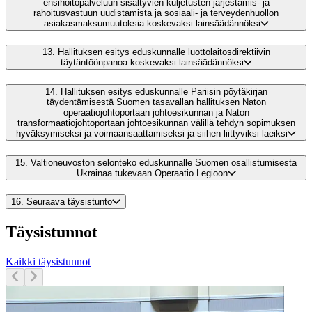
ensihoitopalveluun sisältyvien kuljetusten järjestämis- ja
rahoitusvastuun uudistamista ja sosiaali- ja terveydenhuollon
asiakasmaksumuutoksia koskevaksi lainsäädännöksi
13.
Hallituksen esitys eduskunnalle luottolaitosdirektiivin
täytäntöönpanoa koskevaksi lainsäädännöksi
14.
Hallituksen esitys eduskunnalle Pariisin pöytäkirjan
täydentämisestä Suomen tasavallan hallituksen Naton
operaatiojohtoportaan johtoesikunnan ja Naton
transformaatiojohtoportaan johtoesikunnan välillä tehdyn sopimuksen
hyväksymiseksi ja voimaansaattamiseksi ja siihen liittyviksi laeiksi
15.
Valtioneuvoston selonteko eduskunnalle Suomen osallistumisesta
Ukrainaa tukevaan Operaatio Legioon
16.
Seuraava täysistunto
Täysistunnot
Kaikki täysistunnot