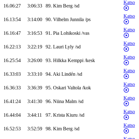
Katso
16.06:27
3:06:33
89
.
Kim
Berg
/
sd
Katso
16.13:54
3:14:00
90
.
Vilhelm
Junnila
/
ps
Katso
16.16:47
3:16:53
91
.
Pia
Lohikoski
/
vas
Katso
16.22:13
3:22:19
92
.
Lauri
Lyly
/
sd
Katso
16.25:54
3:26:00
93
.
Hilkka
Kemppi
/
kesk
Katso
16.33:03
3:33:10
94
.
Aki
Lindén
/
sd
Katso
16.36:33
3:36:39
95
.
Oskari
Valtola
/
kok
Katso
16.41:24
3:41:30
96
.
Niina
Malm
/
sd
Katso
16.44:04
3:44:11
97
.
Krista
Kiuru
/
sd
Katso
16.52:53
3:52:59
98
.
Kim
Berg
/
sd
Katso