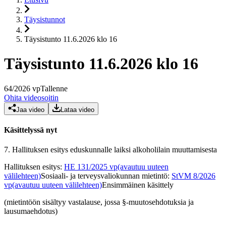
Täysistunnot
Täysistunto 11.6.2026 klo 16
Täysistunto 11.6.2026 klo 16
64
/
2026
vp
Tallenne
Ohita videosoitin
Jaa video
Lataa video
Käsittelyssä nyt
7.
Hallituksen esitys eduskunnalle laiksi alkoholilain muuttamisesta
Hallituksen esitys
:
HE 131/2025 vp
(avautuu uuteen
välilehteen)
Sosiaali- ja terveysvaliokunnan mietintö
:
StVM 8/2026
vp
(avautuu uuteen välilehteen)
Ensimmäinen käsittely
(mietintöön sisältyy vastalause, jossa §-muutosehdotuksia ja
lausumaehdotus)