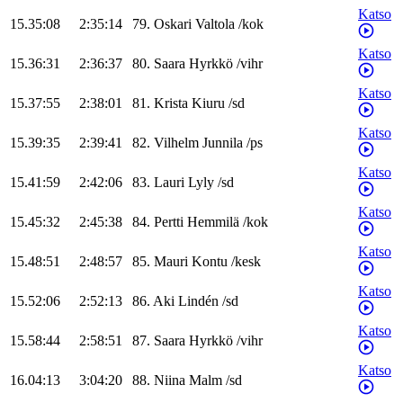
Katso
15.35:08
2:35:14
79
.
Oskari
Valtola
/
kok
Katso
15.36:31
2:36:37
80
.
Saara
Hyrkkö
/
vihr
Katso
15.37:55
2:38:01
81
.
Krista
Kiuru
/
sd
Katso
15.39:35
2:39:41
82
.
Vilhelm
Junnila
/
ps
Katso
15.41:59
2:42:06
83
.
Lauri
Lyly
/
sd
Katso
15.45:32
2:45:38
84
.
Pertti
Hemmilä
/
kok
Katso
15.48:51
2:48:57
85
.
Mauri
Kontu
/
kesk
Katso
15.52:06
2:52:13
86
.
Aki
Lindén
/
sd
Katso
15.58:44
2:58:51
87
.
Saara
Hyrkkö
/
vihr
Katso
16.04:13
3:04:20
88
.
Niina
Malm
/
sd