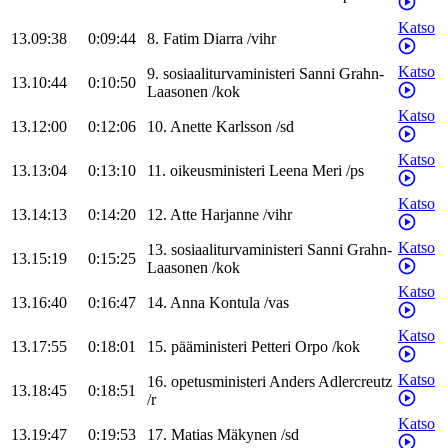
Katso
13.09:38
0:09:44
8
.
Fatim
Diarra
/
vihr
Katso
9
.
sosiaaliturvaministeri
Sanni
Grahn-
13.10:44
0:10:50
Laasonen
/
kok
Katso
13.12:00
0:12:06
10
.
Anette
Karlsson
/
sd
Katso
13.13:04
0:13:10
11
.
oikeusministeri
Leena
Meri
/
ps
Katso
13.14:13
0:14:20
12
.
Atte
Harjanne
/
vihr
Katso
13
.
sosiaaliturvaministeri
Sanni
Grahn-
13.15:19
0:15:25
Laasonen
/
kok
Katso
13.16:40
0:16:47
14
.
Anna
Kontula
/
vas
Katso
13.17:55
0:18:01
15
.
pääministeri
Petteri
Orpo
/
kok
Katso
16
.
opetusministeri
Anders
Adlercreutz
13.18:45
0:18:51
/
r
Katso
13.19:47
0:19:53
17
.
Matias
Mäkynen
/
sd