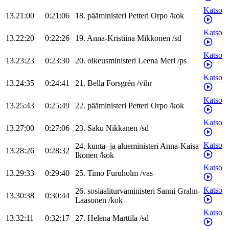
Katso
13.21:00
0:21:06
18
.
pääministeri
Petteri
Orpo
/
kok
Katso
13.22:20
0:22:26
19
.
Anna-Kristiina
Mikkonen
/
sd
Katso
13.23:23
0:23:30
20
.
oikeusministeri
Leena
Meri
/
ps
Katso
13.24:35
0:24:41
21
.
Bella
Forsgrén
/
vihr
Katso
13.25:43
0:25:49
22
.
pääministeri
Petteri
Orpo
/
kok
Katso
13.27:00
0:27:06
23
.
Saku
Nikkanen
/
sd
Katso
24
.
kunta- ja alueministeri
Anna-Kaisa
13.28:26
0:28:32
Ikonen
/
kok
Katso
13.29:33
0:29:40
25
.
Timo
Furuholm
/
vas
Katso
26
.
sosiaaliturvaministeri
Sanni
Grahn-
13.30:38
0:30:44
Laasonen
/
kok
Katso
13.32:11
0:32:17
27
.
Helena
Marttila
/
sd