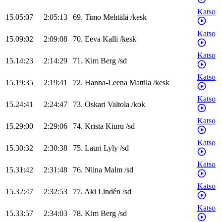
Katso
15.05:07
2:05:13
69
.
Timo
Mehtälä
/
kesk
Katso
15.09:02
2:09:08
70
.
Eeva
Kalli
/
kesk
Katso
15.14:23
2:14:29
71
.
Kim
Berg
/
sd
Katso
15.19:35
2:19:41
72
.
Hanna-Leena
Mattila
/
kesk
Katso
15.24:41
2:24:47
73
.
Oskari
Valtola
/
kok
Katso
15.29:00
2:29:06
74
.
Krista
Kiuru
/
sd
Katso
15.30:32
2:30:38
75
.
Lauri
Lyly
/
sd
Katso
15.31:42
2:31:48
76
.
Niina
Malm
/
sd
Katso
15.32:47
2:32:53
77
.
Aki
Lindén
/
sd
Katso
15.33:57
2:34:03
78
.
Kim
Berg
/
sd