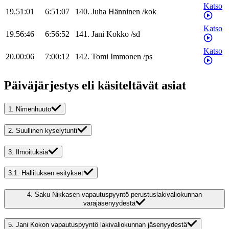
Katso
19.51:01
6:51:07
140
.
Juha
Hänninen
/
kok
Katso
19.56:46
6:56:52
141
.
Jani
Kokko
/
sd
Katso
20.00:06
7:00:12
142
.
Tomi
Immonen
/
ps
Päiväjärjestys eli käsiteltävät asiat
1.
Nimenhuuto
2.
Suullinen kyselytunti
3.
Ilmoituksia
3.1.
Hallituksen esitykset
4.
Saku Nikkasen vapautuspyyntö perustuslakivaliokunnan
varajäsenyydestä
5.
Jani Kokon vapautuspyyntö lakivaliokunnan jäsenyydestä