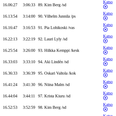
Katso
16.06:27
3:06:33
89
.
Kim
Berg
/
sd
Katso
16.13:54
3:14:00
90
.
Vilhelm
Junnila
/
ps
Katso
16.16:47
3:16:53
91
.
Pia
Lohikoski
/
vas
Katso
16.22:13
3:22:19
92
.
Lauri
Lyly
/
sd
Katso
16.25:54
3:26:00
93
.
Hilkka
Kemppi
/
kesk
Katso
16.33:03
3:33:10
94
.
Aki
Lindén
/
sd
Katso
16.36:33
3:36:39
95
.
Oskari
Valtola
/
kok
Katso
16.41:24
3:41:30
96
.
Niina
Malm
/
sd
Katso
16.44:04
3:44:11
97
.
Krista
Kiuru
/
sd
Katso
16.52:53
3:52:59
98
.
Kim
Berg
/
sd
Katso