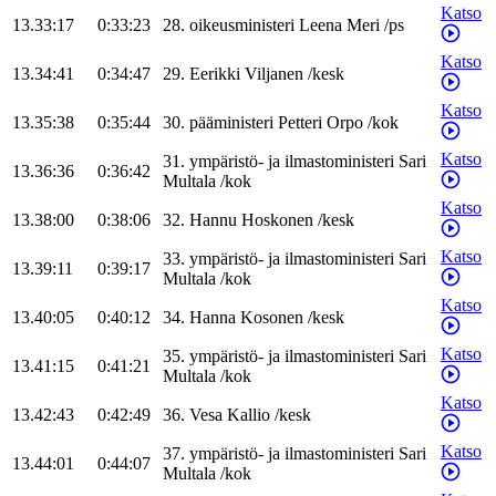
Katso
13.33:17
0:33:23
28
.
oikeusministeri
Leena
Meri
/
ps
Katso
13.34:41
0:34:47
29
.
Eerikki
Viljanen
/
kesk
Katso
13.35:38
0:35:44
30
.
pääministeri
Petteri
Orpo
/
kok
Katso
31
.
ympäristö- ja ilmastoministeri
Sari
13.36:36
0:36:42
Multala
/
kok
Katso
13.38:00
0:38:06
32
.
Hannu
Hoskonen
/
kesk
Katso
33
.
ympäristö- ja ilmastoministeri
Sari
13.39:11
0:39:17
Multala
/
kok
Katso
13.40:05
0:40:12
34
.
Hanna
Kosonen
/
kesk
Katso
35
.
ympäristö- ja ilmastoministeri
Sari
13.41:15
0:41:21
Multala
/
kok
Katso
13.42:43
0:42:49
36
.
Vesa
Kallio
/
kesk
Katso
37
.
ympäristö- ja ilmastoministeri
Sari
13.44:01
0:44:07
Multala
/
kok