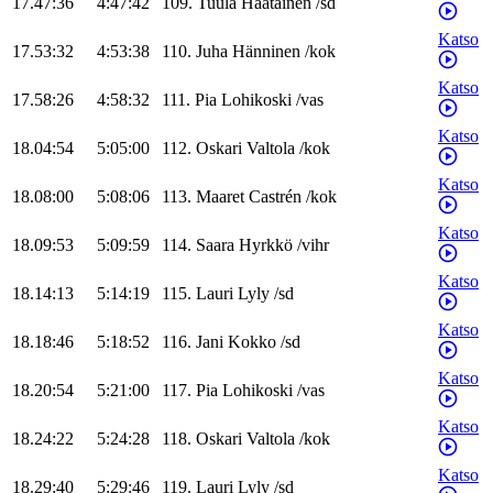
17.47:36
4:47:42
109
.
Tuula
Haatainen
/
sd
Katso
17.53:32
4:53:38
110
.
Juha
Hänninen
/
kok
Katso
17.58:26
4:58:32
111
.
Pia
Lohikoski
/
vas
Katso
18.04:54
5:05:00
112
.
Oskari
Valtola
/
kok
Katso
18.08:00
5:08:06
113
.
Maaret
Castrén
/
kok
Katso
18.09:53
5:09:59
114
.
Saara
Hyrkkö
/
vihr
Katso
18.14:13
5:14:19
115
.
Lauri
Lyly
/
sd
Katso
18.18:46
5:18:52
116
.
Jani
Kokko
/
sd
Katso
18.20:54
5:21:00
117
.
Pia
Lohikoski
/
vas
Katso
18.24:22
5:24:28
118
.
Oskari
Valtola
/
kok
Katso
18.29:40
5:29:46
119
.
Lauri
Lyly
/
sd