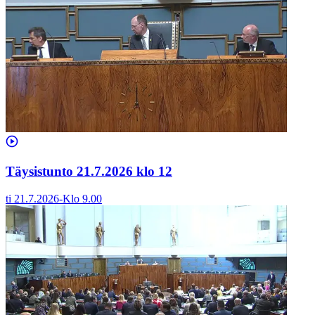
Täysistunto 21.7.2026 klo 12
ti 21.7.2026
-
Klo
9.00