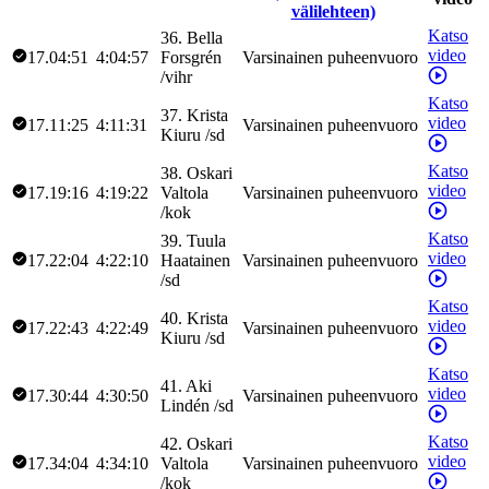
välilehteen)
Katso
36
.
Bella
video
17.04:51
4:04:57
Forsgrén
Varsinainen puheenvuoro
/
vihr
Katso
37
.
Krista
video
17.11:25
4:11:31
Varsinainen puheenvuoro
Kiuru
/
sd
Katso
38
.
Oskari
video
17.19:16
4:19:22
Valtola
Varsinainen puheenvuoro
/
kok
Katso
39
.
Tuula
video
17.22:04
4:22:10
Haatainen
Varsinainen puheenvuoro
/
sd
Katso
40
.
Krista
video
17.22:43
4:22:49
Varsinainen puheenvuoro
Kiuru
/
sd
Katso
41
.
Aki
video
17.30:44
4:30:50
Varsinainen puheenvuoro
Lindén
/
sd
Katso
42
.
Oskari
video
17.34:04
4:34:10
Valtola
Varsinainen puheenvuoro
/
kok