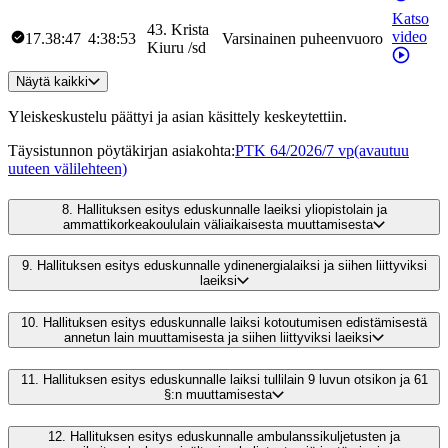
Katso
43
.
Krista
video
17.38:47
4:38:53
Varsinainen puheenvuoro
Kiuru
/
sd
Näytä kaikki
Yleiskeskustelu päättyi ja asian käsittely keskeytettiin.
Täysistunnon pöytäkirjan asiakohta
:
PTK 64/2026/7 vp
(avautuu
uuteen välilehteen)
8.
Hallituksen esitys eduskunnalle laeiksi yliopistolain ja
ammattikorkeakoululain väliaikaisesta muuttamisesta
9.
Hallituksen esitys eduskunnalle ydinenergialaiksi ja siihen liittyviksi
laeiksi
10.
Hallituksen esitys eduskunnalle laiksi kotoutumisen edistämisestä
annetun lain muuttamisesta ja siihen liittyviksi laeiksi
11.
Hallituksen esitys eduskunnalle laiksi tullilain 9 luvun otsikon ja 61
§:n muuttamisesta
12.
Hallituksen esitys eduskunnalle ambulanssikuljetusten ja