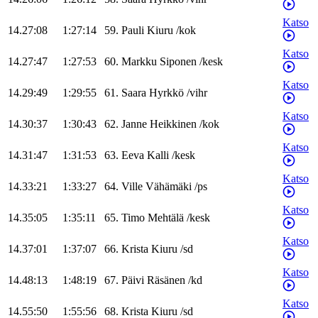
Katso
14.27:08
1:27:14
59
.
Pauli
Kiuru
/
kok
Katso
14.27:47
1:27:53
60
.
Markku
Siponen
/
kesk
Katso
14.29:49
1:29:55
61
.
Saara
Hyrkkö
/
vihr
Katso
14.30:37
1:30:43
62
.
Janne
Heikkinen
/
kok
Katso
14.31:47
1:31:53
63
.
Eeva
Kalli
/
kesk
Katso
14.33:21
1:33:27
64
.
Ville
Vähämäki
/
ps
Katso
14.35:05
1:35:11
65
.
Timo
Mehtälä
/
kesk
Katso
14.37:01
1:37:07
66
.
Krista
Kiuru
/
sd
Katso
14.48:13
1:48:19
67
.
Päivi
Räsänen
/
kd
Katso
14.55:50
1:55:56
68
.
Krista
Kiuru
/
sd