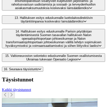
ensihoitopalveluun sisältyvien kuljetusten järjestämis- ja
rahoitusvastuun uudistamista ja sosiaali- ja terveydenhuollon
asiakasmaksumuutoksia koskevaksi lainsäädännöksi
13.
Hallituksen esitys eduskunnalle luottolaitosdirektiivin
täytäntöönpanoa koskevaksi lainsäädännöksi
14.
Hallituksen esitys eduskunnalle Pariisin pöytäkirjan
täydentämisestä Suomen tasavallan hallituksen Naton
operaatiojohtoportaan johtoesikunnan ja Naton
transformaatiojohtoportaan johtoesikunnan välillä tehdyn sopimuksen
hyväksymiseksi ja voimaansaattamiseksi ja siihen liittyviksi laeiksi
15.
Valtioneuvoston selonteko eduskunnalle Suomen osallistumisesta
Ukrainaa tukevaan Operaatio Legioon
16.
Seuraava täysistunto
Täysistunnot
Kaikki täysistunnot