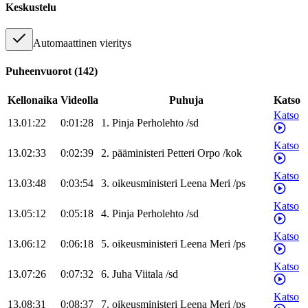
Keskustelu
Automaattinen vieritys
Puheenvuorot
(
142
)
Kellonaika
Videolla
Puhuja
Katso
Katso
13.01:22
0:01:28
1
.
Pinja
Perholehto
/
sd
Katso
13.02:33
0:02:39
2
.
pääministeri
Petteri
Orpo
/
kok
Katso
13.03:48
0:03:54
3
.
oikeusministeri
Leena
Meri
/
ps
Katso
13.05:12
0:05:18
4
.
Pinja
Perholehto
/
sd
Katso
13.06:12
0:06:18
5
.
oikeusministeri
Leena
Meri
/
ps
Katso
13.07:26
0:07:32
6
.
Juha
Viitala
/
sd
Katso
13.08:31
0:08:37
7
.
oikeusministeri
Leena
Meri
/
ps