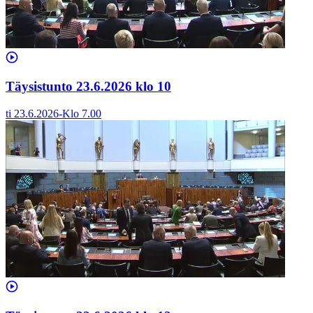
Täysistunto 23.6.2026 klo 10
ti 23.6.2026
-
Klo
7.00