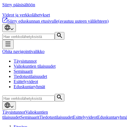
Siirry pääsisältöön
Videot ja verkkolähetykset
Siirry eduskunnan etusivulle
(avautuu uuteen välilehteen)
Ohita navigointivalikko
Täysistunnot
Valiokuntien tilaisuudet
Seminaarit
Tiedotustilaisuudet
Esittelyvideot
Eduskuntaryhmät
Täysistunnot
Valiokuntien
tilaisuudet
Seminaarit
Tiedotustilaisuudet
Esittelyvideot
Eduskuntaryhmä
Etusivu