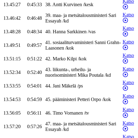
Katso
13.45:27
0:45:33
38
.
Antti
Kurvinen
/
kesk
Katso
39
.
maa- ja metsätalousministeri
Sari
13.46:42
0:46:48
Essayah
/
kd
Katso
13.48:28
0:48:34
40
.
Hanna
Sarkkinen
/
vas
Katso
41
.
sosiaaliturvaministeri
Sanni
Grahn-
13.49:51
0:49:57
Laasonen
/
kok
Katso
13.51:15
0:51:22
42
.
Marko
Kilpi
/
kok
Katso
43
.
liikunta-, urheilu- ja
13.52:34
0:52:40
nuorisoministeri
Mika
Poutala
/
kd
Katso
13.53:55
0:54:01
44
.
Jani
Mäkelä
/
ps
Katso
13.54:53
0:54:59
45
.
pääministeri
Petteri
Orpo
/
kok
Katso
13.56:05
0:56:11
46
.
Timo
Vornanen
/
tv
Katso
47
.
maa- ja metsätalousministeri
Sari
13.57:20
0:57:26
Essayah
/
kd
Katso