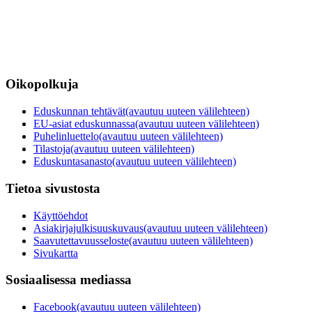
Oikopolkuja
Eduskunnan tehtävät
(avautuu uuteen välilehteen)
EU-asiat eduskunnassa
(avautuu uuteen välilehteen)
Puhelinluettelo
(avautuu uuteen välilehteen)
Tilastoja
(avautuu uuteen välilehteen)
Eduskuntasanasto
(avautuu uuteen välilehteen)
Tietoa sivustosta
Käyttöehdot
Asiakirjajulkisuuskuvaus
(avautuu uuteen välilehteen)
Saavutettavuusseloste
(avautuu uuteen välilehteen)
Sivukartta
Sosiaalisessa mediassa
Facebook
(avautuu uuteen välilehteen)