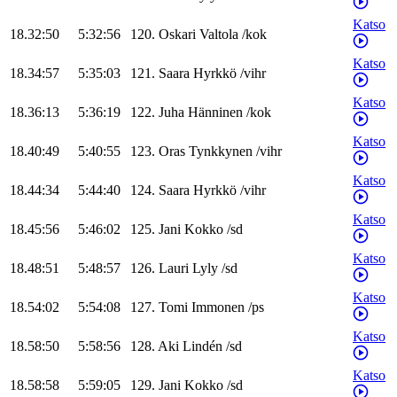
Katso
18.32:50
5:32:56
120
.
Oskari
Valtola
/
kok
Katso
18.34:57
5:35:03
121
.
Saara
Hyrkkö
/
vihr
Katso
18.36:13
5:36:19
122
.
Juha
Hänninen
/
kok
Katso
18.40:49
5:40:55
123
.
Oras
Tynkkynen
/
vihr
Katso
18.44:34
5:44:40
124
.
Saara
Hyrkkö
/
vihr
Katso
18.45:56
5:46:02
125
.
Jani
Kokko
/
sd
Katso
18.48:51
5:48:57
126
.
Lauri
Lyly
/
sd
Katso
18.54:02
5:54:08
127
.
Tomi
Immonen
/
ps
Katso
18.58:50
5:58:56
128
.
Aki
Lindén
/
sd
Katso
18.58:58
5:59:05
129
.
Jani
Kokko
/
sd