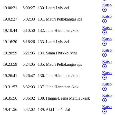
Katso
19.00:21
6:00:27
130
.
Lauri
Lyly
/
sd
Katso
19.02:27
6:02:33
131
.
Mauri
Peltokangas
/
ps
Katso
19.10:44
6:10:50
132
.
Juha
Hänninen
/
kok
Katso
19.16:20
6:16:26
133
.
Lauri
Lyly
/
sd
Katso
19.20:59
6:21:05
134
.
Saara
Hyrkkö
/
vihr
Katso
19.23:59
6:24:05
135
.
Mauri
Peltokangas
/
ps
Katso
19.26:41
6:26:47
136
.
Juha
Hänninen
/
kok
Katso
19.31:57
6:32:03
137
.
Juha
Hänninen
/
kok
Katso
19.35:56
6:36:02
138
.
Hanna-Leena
Mattila
/
kesk
Katso
19.41:56
6:42:02
139
.
Aki
Lindén
/
sd