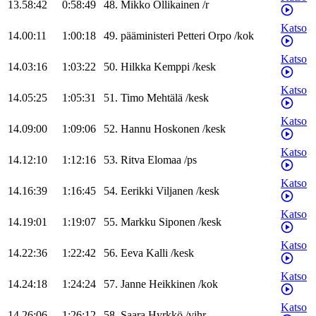
13.58:42
0:58:49
48
.
Mikko
Ollikainen
/
r
Katso
14.00:11
1:00:18
49
.
pääministeri
Petteri
Orpo
/
kok
Katso
14.03:16
1:03:22
50
.
Hilkka
Kemppi
/
kesk
Katso
14.05:25
1:05:31
51
.
Timo
Mehtälä
/
kesk
Katso
14.09:00
1:09:06
52
.
Hannu
Hoskonen
/
kesk
Katso
14.12:10
1:12:16
53
.
Ritva
Elomaa
/
ps
Katso
14.16:39
1:16:45
54
.
Eerikki
Viljanen
/
kesk
Katso
14.19:01
1:19:07
55
.
Markku
Siponen
/
kesk
Katso
14.22:36
1:22:42
56
.
Eeva
Kalli
/
kesk
Katso
14.24:18
1:24:24
57
.
Janne
Heikkinen
/
kok
Katso
14.26:06
1:26:12
58
.
Saara
Hyrkkö
/
vihr