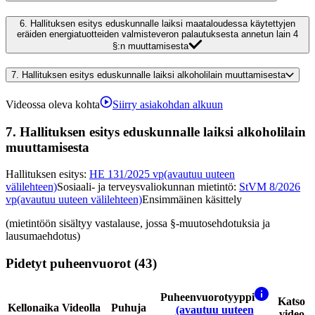
6.
Hallituksen esitys eduskunnalle laiksi maataloudessa käytettyjen
eräiden energiatuotteiden valmisteveron palautuksesta annetun lain 4
§:n muuttamisesta
7.
Hallituksen esitys eduskunnalle laiksi alkoholilain muuttamisesta
Videossa oleva kohta
Siirry asiakohdan alkuun
7.
Hallituksen esitys eduskunnalle laiksi alkoholilain
muuttamisesta
Hallituksen esitys
:
HE 131/2025 vp
(avautuu uuteen
välilehteen)
Sosiaali- ja terveysvaliokunnan mietintö
:
StVM 8/2026
vp
(avautuu uuteen välilehteen)
Ensimmäinen käsittely
(mietintöön sisältyy vastalause, jossa §-muutosehdotuksia ja
lausumaehdotus)
Pidetyt puheenvuorot (43)
Puheenvuorotyyppi
Katso
Kellonaika
Videolla
Puhuja
(avautuu uuteen
video