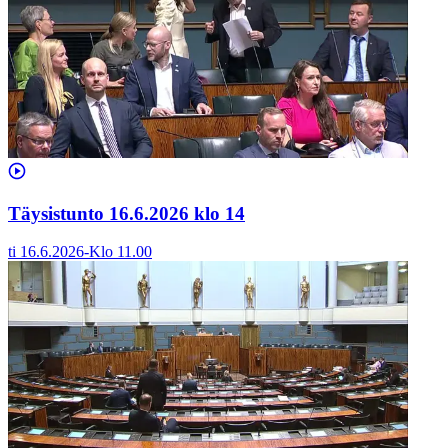
Täysistunto 16.6.2026 klo 14
ti 16.6.2026
-
Klo
11.00