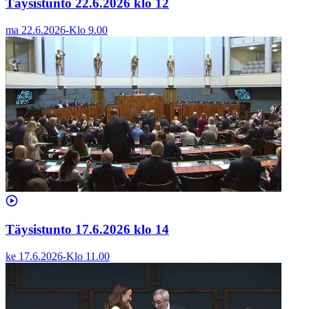
Täysistunto 22.6.2026 klo 12
ma 22.6.2026
-
Klo
9.00
Täysistunto 17.6.2026 klo 14
ke 17.6.2026
-
Klo
11.00