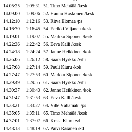
14.05:25
1:05:31
51
.
Timo
Mehtälä
/
kesk
14.09:00
1:09:06
52
.
Hannu
Hoskonen
/
kesk
14.12:10
1:12:16
53
.
Ritva
Elomaa
/
ps
14.16:39
1:16:45
54
.
Eerikki
Viljanen
/
kesk
14.19:01
1:19:07
55
.
Markku
Siponen
/
kesk
14.22:36
1:22:42
56
.
Eeva
Kalli
/
kesk
14.24:18
1:24:24
57
.
Janne
Heikkinen
/
kok
14.26:06
1:26:12
58
.
Saara
Hyrkkö
/
vihr
14.27:08
1:27:14
59
.
Pauli
Kiuru
/
kok
14.27:47
1:27:53
60
.
Markku
Siponen
/
kesk
14.29:49
1:29:55
61
.
Saara
Hyrkkö
/
vihr
14.30:37
1:30:43
62
.
Janne
Heikkinen
/
kok
14.31:47
1:31:53
63
.
Eeva
Kalli
/
kesk
14.33:21
1:33:27
64
.
Ville
Vähämäki
/
ps
14.35:05
1:35:11
65
.
Timo
Mehtälä
/
kesk
14.37:01
1:37:07
66
.
Krista
Kiuru
/
sd
14.48:13
1:48:19
67
.
Päivi
Räsänen
/
kd