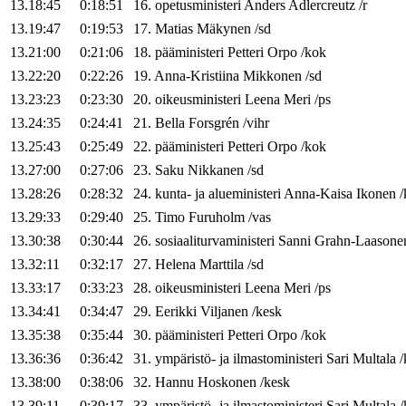
13.18:45
0:18:51
16
.
opetusministeri
Anders
Adlercreutz
/
r
13.19:47
0:19:53
17
.
Matias
Mäkynen
/
sd
13.21:00
0:21:06
18
.
pääministeri
Petteri
Orpo
/
kok
13.22:20
0:22:26
19
.
Anna-Kristiina
Mikkonen
/
sd
13.23:23
0:23:30
20
.
oikeusministeri
Leena
Meri
/
ps
13.24:35
0:24:41
21
.
Bella
Forsgrén
/
vihr
13.25:43
0:25:49
22
.
pääministeri
Petteri
Orpo
/
kok
13.27:00
0:27:06
23
.
Saku
Nikkanen
/
sd
13.28:26
0:28:32
24
.
kunta- ja alueministeri
Anna-Kaisa
Ikonen
/
13.29:33
0:29:40
25
.
Timo
Furuholm
/
vas
13.30:38
0:30:44
26
.
sosiaaliturvaministeri
Sanni
Grahn-Laasone
13.32:11
0:32:17
27
.
Helena
Marttila
/
sd
13.33:17
0:33:23
28
.
oikeusministeri
Leena
Meri
/
ps
13.34:41
0:34:47
29
.
Eerikki
Viljanen
/
kesk
13.35:38
0:35:44
30
.
pääministeri
Petteri
Orpo
/
kok
13.36:36
0:36:42
31
.
ympäristö- ja ilmastoministeri
Sari
Multala
/
13.38:00
0:38:06
32
.
Hannu
Hoskonen
/
kesk
13.39:11
0:39:17
33
.
ympäristö- ja ilmastoministeri
Sari
Multala
/