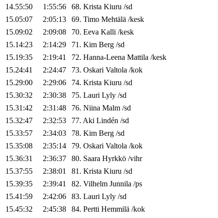
14.55:50
1:55:56
68
.
Krista
Kiuru
/
sd
15.05:07
2:05:13
69
.
Timo
Mehtälä
/
kesk
15.09:02
2:09:08
70
.
Eeva
Kalli
/
kesk
15.14:23
2:14:29
71
.
Kim
Berg
/
sd
15.19:35
2:19:41
72
.
Hanna-Leena
Mattila
/
kesk
15.24:41
2:24:47
73
.
Oskari
Valtola
/
kok
15.29:00
2:29:06
74
.
Krista
Kiuru
/
sd
15.30:32
2:30:38
75
.
Lauri
Lyly
/
sd
15.31:42
2:31:48
76
.
Niina
Malm
/
sd
15.32:47
2:32:53
77
.
Aki
Lindén
/
sd
15.33:57
2:34:03
78
.
Kim
Berg
/
sd
15.35:08
2:35:14
79
.
Oskari
Valtola
/
kok
15.36:31
2:36:37
80
.
Saara
Hyrkkö
/
vihr
15.37:55
2:38:01
81
.
Krista
Kiuru
/
sd
15.39:35
2:39:41
82
.
Vilhelm
Junnila
/
ps
15.41:59
2:42:06
83
.
Lauri
Lyly
/
sd
15.45:32
2:45:38
84
.
Pertti
Hemmilä
/
kok