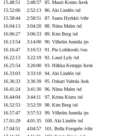
15.48:51
2:48:57
85
.
Mauri
Kontu
/
kesk
15.52:06
2:52:13
86
.
Aki
Lindén
/
sd
15.58:44
2:58:51
87
.
Saara
Hyrkkö
/
vihr
16.04:13
3:04:20
88
.
Niina
Malm
/
sd
16.06:27
3:06:33
89
.
Kim
Berg
/
sd
16.13:54
3:14:00
90
.
Vilhelm
Junnila
/
ps
16.16:47
3:16:53
91
.
Pia
Lohikoski
/
vas
16.22:13
3:22:19
92
.
Lauri
Lyly
/
sd
16.25:54
3:26:00
93
.
Hilkka
Kemppi
/
kesk
16.33:03
3:33:10
94
.
Aki
Lindén
/
sd
16.36:33
3:36:39
95
.
Oskari
Valtola
/
kok
16.41:24
3:41:30
96
.
Niina
Malm
/
sd
16.44:04
3:44:11
97
.
Krista
Kiuru
/
sd
16.52:53
3:52:59
98
.
Kim
Berg
/
sd
16.57:47
3:57:53
99
.
Vilhelm
Junnila
/
ps
17.01:29
4:01:35
100
.
Aki
Lindén
/
sd
17.04:51
4:04:57
101
.
Bella
Forsgrén
/
vihr