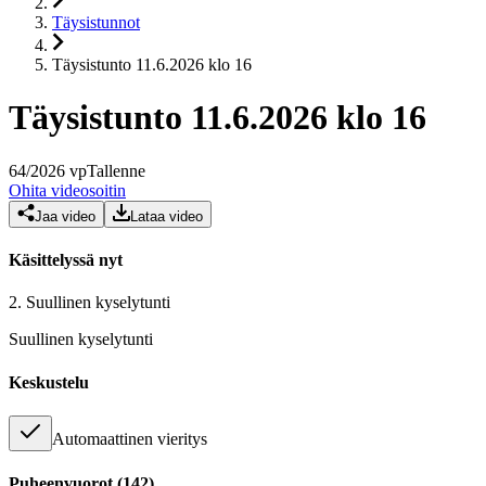
Täysistunnot
Täysistunto 11.6.2026 klo 16
Täysistunto 11.6.2026 klo 16
64
/
2026
vp
Tallenne
Ohita videosoitin
Jaa video
Lataa video
Käsittelyssä nyt
2.
Suullinen kyselytunti
Suullinen kyselytunti
Keskustelu
Automaattinen vieritys
Puheenvuorot
(
142
)