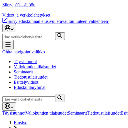
Siirry pääsisältöön
Videot ja verkkolähetykset
Siirry eduskunnan etusivulle
(avautuu uuteen välilehteen)
Ohita navigointivalikko
Täysistunnot
Valiokuntien tilaisuudet
Seminaarit
Tiedotustilaisuudet
Esittelyvideot
Eduskuntaryhmät
Täysistunnot
Valiokuntien tilaisuudet
Seminaarit
Tiedotustilaisuudet
Esit
Etusivu