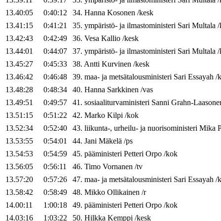
13.40:05
0:40:12
34
.
Hanna
Kosonen
/
kesk
13.41:15
0:41:21
35
.
ympäristö- ja ilmastoministeri
Sari
Multala
/
13.42:43
0:42:49
36
.
Vesa
Kallio
/
kesk
13.44:01
0:44:07
37
.
ympäristö- ja ilmastoministeri
Sari
Multala
/
13.45:27
0:45:33
38
.
Antti
Kurvinen
/
kesk
13.46:42
0:46:48
39
.
maa- ja metsätalousministeri
Sari
Essayah
/
13.48:28
0:48:34
40
.
Hanna
Sarkkinen
/
vas
13.49:51
0:49:57
41
.
sosiaaliturvaministeri
Sanni
Grahn-Laasone
13.51:15
0:51:22
42
.
Marko
Kilpi
/
kok
13.52:34
0:52:40
43
.
liikunta-, urheilu- ja nuorisoministeri
Mika
P
13.53:55
0:54:01
44
.
Jani
Mäkelä
/
ps
13.54:53
0:54:59
45
.
pääministeri
Petteri
Orpo
/
kok
13.56:05
0:56:11
46
.
Timo
Vornanen
/
tv
13.57:20
0:57:26
47
.
maa- ja metsätalousministeri
Sari
Essayah
/
13.58:42
0:58:49
48
.
Mikko
Ollikainen
/
r
14.00:11
1:00:18
49
.
pääministeri
Petteri
Orpo
/
kok
14.03:16
1:03:22
50
.
Hilkka
Kemppi
/
kesk