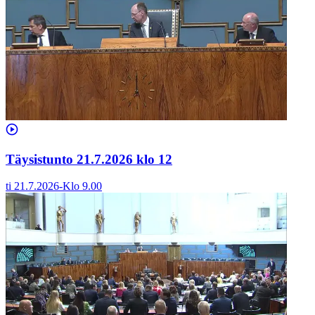
Täysistunto 21.7.2026 klo 12
ti 21.7.2026
-
Klo
9.00