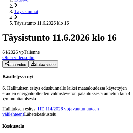
Täysistunnot
Täysistunto 11.6.2026 klo 16
Täysistunto 11.6.2026 klo 16
64
/
2026
vp
Tallenne
Ohita videosoitin
Jaa video
Lataa video
Käsittelyssä nyt
6.
Hallituksen esitys eduskunnalle laiksi maataloudessa käytettyjen
eräiden energiatuotteiden valmisteveron palautuksesta annetun lain 4
§:n muuttamisesta
Hallituksen esitys
:
HE 114/2026 vp
(avautuu uuteen
välilehteen)
Lähetekeskustelu
Keskustelu