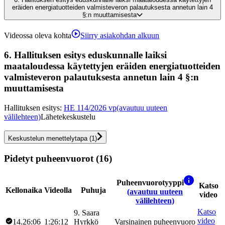
eräiden energiatuotteiden valmisteveron palautuksesta annetun lain 4
§:n muuttamisesta
Videossa oleva kohta
Siirry asiakohdan alkuun
6.
Hallituksen esitys eduskunnalle laiksi
maataloudessa käytettyjen eräiden energiatuotteiden
valmisteveron palautuksesta annetun lain 4 §:n
muuttamisesta
Hallituksen esitys
:
HE 114/2026 vp
(avautuu uuteen
välilehteen)
Lähetekeskustelu
Keskustelun menettelytapa
(
1
)
Pidetyt puheenvuorot (16)
Puheenvuorotyyppi
Katso
Kellonaika
Videolla
Puhuja
(avautuu uuteen
video
välilehteen)
Katso
9
.
Saara
video
14.26:06
1:26:12
Hyrkkö
Varsinainen puheenvuoro