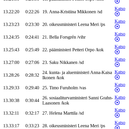
Katso
13.22:20
0:22:26
19
.
Anna-Kristiina
Mikkonen
/
sd
Katso
13.23:23
0:23:30
20
.
oikeusministeri
Leena
Meri
/
ps
Katso
13.24:35
0:24:41
21
.
Bella
Forsgrén
/
vihr
Katso
13.25:43
0:25:49
22
.
pääministeri
Petteri
Orpo
/
kok
Katso
13.27:00
0:27:06
23
.
Saku
Nikkanen
/
sd
Katso
24
.
kunta- ja alueministeri
Anna-Kaisa
13.28:26
0:28:32
Ikonen
/
kok
Katso
13.29:33
0:29:40
25
.
Timo
Furuholm
/
vas
Katso
26
.
sosiaaliturvaministeri
Sanni
Grahn-
13.30:38
0:30:44
Laasonen
/
kok
Katso
13.32:11
0:32:17
27
.
Helena
Marttila
/
sd
Katso
13.33:17
0:33:23
28
.
oikeusministeri
Leena
Meri
/
ps