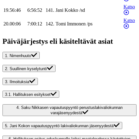
Katso
19.56:46
6:56:52
141
.
Jani
Kokko
/
sd
Katso
20.00:06
7:00:12
142
.
Tomi
Immonen
/
ps
Päiväjärjestys eli käsiteltävät asiat
1.
Nimenhuuto
2.
Suullinen kyselytunti
3.
Ilmoituksia
3.1.
Hallituksen esitykset
4.
Saku Nikkasen vapautuspyyntö perustuslakivaliokunnan
varajäsenyydestä
5.
Jani Kokon vapautuspyyntö lakivaliokunnan jäsenyydestä
6.
Hallituksen esitys eduskunnalle laiksi maataloudessa käytettyjen