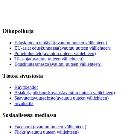
Oikopolkuja
Eduskunnan tehtävät
(avautuu uuteen välilehteen)
EU-asiat eduskunnassa
(avautuu uuteen välilehteen)
Puhelinluettelo
(avautuu uuteen välilehteen)
Tilastoja
(avautuu uuteen välilehteen)
Eduskuntasanasto
(avautuu uuteen välilehteen)
Tietoa sivustosta
Käyttöehdot
Asiakirjajulkisuuskuvaus
(avautuu uuteen välilehteen)
Saavutettavuusseloste
(avautuu uuteen välilehteen)
Sivukartta
Sosiaalisessa mediassa
Facebook
(avautuu uuteen välilehteen)
Flickr
(avautuu uuteen välilehteen)