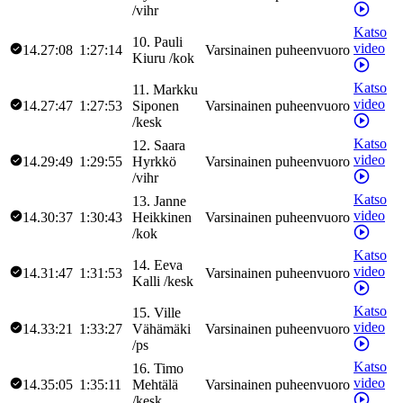
/
vihr
Katso
10
.
Pauli
video
14.27:08
1:27:14
Varsinainen puheenvuoro
Kiuru
/
kok
Katso
11
.
Markku
video
14.27:47
1:27:53
Siponen
Varsinainen puheenvuoro
/
kesk
Katso
12
.
Saara
video
14.29:49
1:29:55
Hyrkkö
Varsinainen puheenvuoro
/
vihr
Katso
13
.
Janne
video
14.30:37
1:30:43
Heikkinen
Varsinainen puheenvuoro
/
kok
Katso
14
.
Eeva
video
14.31:47
1:31:53
Varsinainen puheenvuoro
Kalli
/
kesk
Katso
15
.
Ville
video
14.33:21
1:33:27
Vähämäki
Varsinainen puheenvuoro
/
ps
Katso
16
.
Timo
video
14.35:05
1:35:11
Mehtälä
Varsinainen puheenvuoro
/
kesk