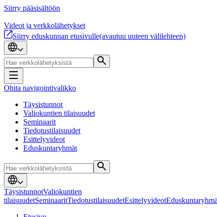
Siirry pääsisältöön
Videot ja verkkolähetykset
Siirry eduskunnan etusivulle
(avautuu uuteen välilehteen)
Ohita navigointivalikko
Täysistunnot
Valiokuntien tilaisuudet
Seminaarit
Tiedotustilaisuudet
Esittelyvideot
Eduskuntaryhmät
Täysistunnot
Valiokuntien
tilaisuudet
Seminaarit
Tiedotustilaisuudet
Esittelyvideot
Eduskuntaryhmä
Etusivu