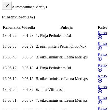
Automaattinen vieritys
Puheenvuorot
(
142
)
Kellonaika
Videolla
Puhuja
Katso
Katso
13.01:22
0:01:28
1
.
Pinja
Perholehto
/
sd
Katso
13.02:33
0:02:39
2
.
pääministeri
Petteri
Orpo
/
kok
Katso
13.03:48
0:03:54
3
.
oikeusministeri
Leena
Meri
/
ps
Katso
13.05:12
0:05:18
4
.
Pinja
Perholehto
/
sd
Katso
13.06:12
0:06:18
5
.
oikeusministeri
Leena
Meri
/
ps
Katso
13.07:26
0:07:32
6
.
Juha
Viitala
/
sd
Katso
13.08:31
0:08:37
7
.
oikeusministeri
Leena
Meri
/
ps
Katso