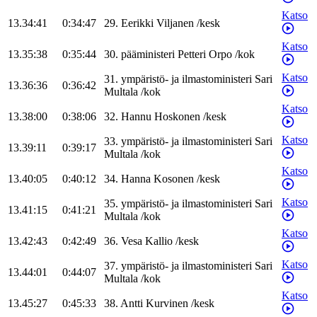
Katso
13.34:41
0:34:47
29
.
Eerikki
Viljanen
/
kesk
Katso
13.35:38
0:35:44
30
.
pääministeri
Petteri
Orpo
/
kok
Katso
31
.
ympäristö- ja ilmastoministeri
Sari
13.36:36
0:36:42
Multala
/
kok
Katso
13.38:00
0:38:06
32
.
Hannu
Hoskonen
/
kesk
Katso
33
.
ympäristö- ja ilmastoministeri
Sari
13.39:11
0:39:17
Multala
/
kok
Katso
13.40:05
0:40:12
34
.
Hanna
Kosonen
/
kesk
Katso
35
.
ympäristö- ja ilmastoministeri
Sari
13.41:15
0:41:21
Multala
/
kok
Katso
13.42:43
0:42:49
36
.
Vesa
Kallio
/
kesk
Katso
37
.
ympäristö- ja ilmastoministeri
Sari
13.44:01
0:44:07
Multala
/
kok
Katso
13.45:27
0:45:33
38
.
Antti
Kurvinen
/
kesk