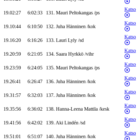
Katso
19.02:27
6:02:33
131
.
Mauri
Peltokangas
/
ps
Katso
19.10:44
6:10:50
132
.
Juha
Hänninen
/
kok
Katso
19.16:20
6:16:26
133
.
Lauri
Lyly
/
sd
Katso
19.20:59
6:21:05
134
.
Saara
Hyrkkö
/
vihr
Katso
19.23:59
6:24:05
135
.
Mauri
Peltokangas
/
ps
Katso
19.26:41
6:26:47
136
.
Juha
Hänninen
/
kok
Katso
19.31:57
6:32:03
137
.
Juha
Hänninen
/
kok
Katso
19.35:56
6:36:02
138
.
Hanna-Leena
Mattila
/
kesk
Katso
19.41:56
6:42:02
139
.
Aki
Lindén
/
sd
Katso
19.51:01
6:51:07
140
.
Juha
Hänninen
/
kok