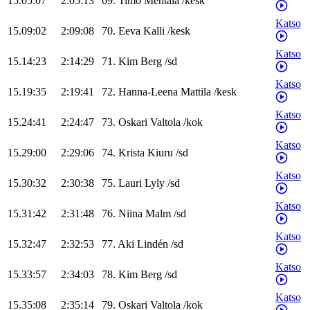
15.05:07
2:05:13
69
.
Timo
Mehtälä
/
kesk
Katso
15.09:02
2:09:08
70
.
Eeva
Kalli
/
kesk
Katso
15.14:23
2:14:29
71
.
Kim
Berg
/
sd
Katso
15.19:35
2:19:41
72
.
Hanna-Leena
Mattila
/
kesk
Katso
15.24:41
2:24:47
73
.
Oskari
Valtola
/
kok
Katso
15.29:00
2:29:06
74
.
Krista
Kiuru
/
sd
Katso
15.30:32
2:30:38
75
.
Lauri
Lyly
/
sd
Katso
15.31:42
2:31:48
76
.
Niina
Malm
/
sd
Katso
15.32:47
2:32:53
77
.
Aki
Lindén
/
sd
Katso
15.33:57
2:34:03
78
.
Kim
Berg
/
sd
Katso
15.35:08
2:35:14
79
.
Oskari
Valtola
/
kok