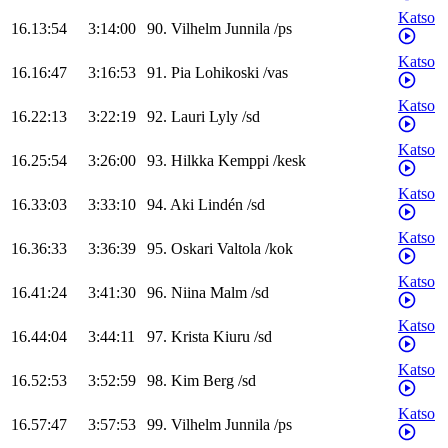
Katso
16.13:54
3:14:00
90
.
Vilhelm
Junnila
/
ps
Katso
16.16:47
3:16:53
91
.
Pia
Lohikoski
/
vas
Katso
16.22:13
3:22:19
92
.
Lauri
Lyly
/
sd
Katso
16.25:54
3:26:00
93
.
Hilkka
Kemppi
/
kesk
Katso
16.33:03
3:33:10
94
.
Aki
Lindén
/
sd
Katso
16.36:33
3:36:39
95
.
Oskari
Valtola
/
kok
Katso
16.41:24
3:41:30
96
.
Niina
Malm
/
sd
Katso
16.44:04
3:44:11
97
.
Krista
Kiuru
/
sd
Katso
16.52:53
3:52:59
98
.
Kim
Berg
/
sd
Katso
16.57:47
3:57:53
99
.
Vilhelm
Junnila
/
ps