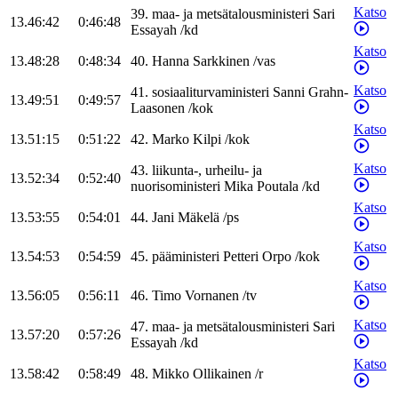
Katso
39
.
maa- ja metsätalousministeri
Sari
13.46:42
0:46:48
Essayah
/
kd
Katso
13.48:28
0:48:34
40
.
Hanna
Sarkkinen
/
vas
Katso
41
.
sosiaaliturvaministeri
Sanni
Grahn-
13.49:51
0:49:57
Laasonen
/
kok
Katso
13.51:15
0:51:22
42
.
Marko
Kilpi
/
kok
Katso
43
.
liikunta-, urheilu- ja
13.52:34
0:52:40
nuorisoministeri
Mika
Poutala
/
kd
Katso
13.53:55
0:54:01
44
.
Jani
Mäkelä
/
ps
Katso
13.54:53
0:54:59
45
.
pääministeri
Petteri
Orpo
/
kok
Katso
13.56:05
0:56:11
46
.
Timo
Vornanen
/
tv
Katso
47
.
maa- ja metsätalousministeri
Sari
13.57:20
0:57:26
Essayah
/
kd
Katso
13.58:42
0:58:49
48
.
Mikko
Ollikainen
/
r