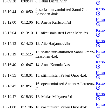
13.09:38
0:09:44
8
.
Fatim
Diarra
/
vihr
Katso
9
.
sosiaaliturvaministeri
Sanni
Grahn-
13.10:44
0:10:50
Laasonen
/
kok
Katso
13.12:00
0:12:06
10
.
Anette
Karlsson
/
sd
Katso
13.13:04
0:13:10
11
.
oikeusministeri
Leena
Meri
/
ps
Katso
13.14:13
0:14:20
12
.
Atte
Harjanne
/
vihr
Katso
13
.
sosiaaliturvaministeri
Sanni
Grahn-
13.15:19
0:15:25
Laasonen
/
kok
Katso
13.16:40
0:16:47
14
.
Anna
Kontula
/
vas
Katso
13.17:55
0:18:01
15
.
pääministeri
Petteri
Orpo
/
kok
Katso
16
.
opetusministeri
Anders
Adlercreutz
13.18:45
0:18:51
/
r
Katso
13.19:47
0:19:53
17
.
Matias
Mäkynen
/
sd
Katso
13.21:00
0:21:06
18
.
pääministeri
Petteri
Orpo
/
kok