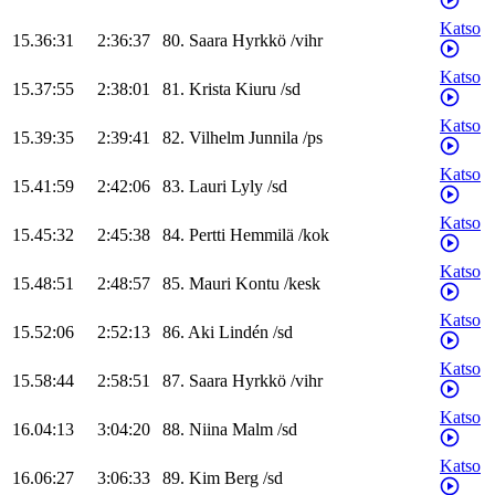
Katso
15.36:31
2:36:37
80
.
Saara
Hyrkkö
/
vihr
Katso
15.37:55
2:38:01
81
.
Krista
Kiuru
/
sd
Katso
15.39:35
2:39:41
82
.
Vilhelm
Junnila
/
ps
Katso
15.41:59
2:42:06
83
.
Lauri
Lyly
/
sd
Katso
15.45:32
2:45:38
84
.
Pertti
Hemmilä
/
kok
Katso
15.48:51
2:48:57
85
.
Mauri
Kontu
/
kesk
Katso
15.52:06
2:52:13
86
.
Aki
Lindén
/
sd
Katso
15.58:44
2:58:51
87
.
Saara
Hyrkkö
/
vihr
Katso
16.04:13
3:04:20
88
.
Niina
Malm
/
sd
Katso
16.06:27
3:06:33
89
.
Kim
Berg
/
sd