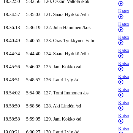
18.32:50
5:32:56
120
.
Oskari
Valtola
/
kok
Katso
18.34:57
5:35:03
121
.
Saara
Hyrkkö
/
vihr
Katso
18.36:13
5:36:19
122
.
Juha
Hänninen
/
kok
Katso
18.40:49
5:40:55
123
.
Oras
Tynkkynen
/
vihr
Katso
18.44:34
5:44:40
124
.
Saara
Hyrkkö
/
vihr
Katso
18.45:56
5:46:02
125
.
Jani
Kokko
/
sd
Katso
18.48:51
5:48:57
126
.
Lauri
Lyly
/
sd
Katso
18.54:02
5:54:08
127
.
Tomi
Immonen
/
ps
Katso
18.58:50
5:58:56
128
.
Aki
Lindén
/
sd
Katso
18.58:58
5:59:05
129
.
Jani
Kokko
/
sd
Katso
19.00:21
6:00:27
130
.
Lauri
Lyly
/
sd