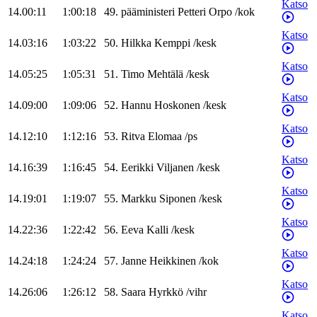
Katso
14.00:11
1:00:18
49
.
pääministeri
Petteri
Orpo
/
kok
Katso
14.03:16
1:03:22
50
.
Hilkka
Kemppi
/
kesk
Katso
14.05:25
1:05:31
51
.
Timo
Mehtälä
/
kesk
Katso
14.09:00
1:09:06
52
.
Hannu
Hoskonen
/
kesk
Katso
14.12:10
1:12:16
53
.
Ritva
Elomaa
/
ps
Katso
14.16:39
1:16:45
54
.
Eerikki
Viljanen
/
kesk
Katso
14.19:01
1:19:07
55
.
Markku
Siponen
/
kesk
Katso
14.22:36
1:22:42
56
.
Eeva
Kalli
/
kesk
Katso
14.24:18
1:24:24
57
.
Janne
Heikkinen
/
kok
Katso
14.26:06
1:26:12
58
.
Saara
Hyrkkö
/
vihr
Katso