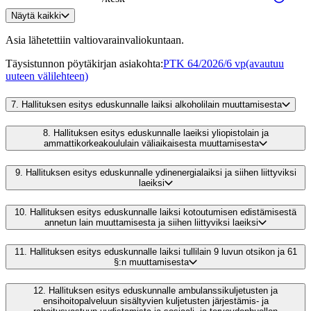
Näytä kaikki
Asia lähetettiin valtiovarainvaliokuntaan.
Täysistunnon pöytäkirjan asiakohta
:
PTK 64/2026/6 vp
(avautuu
uuteen välilehteen)
7.
Hallituksen esitys eduskunnalle laiksi alkoholilain muuttamisesta
8.
Hallituksen esitys eduskunnalle laeiksi yliopistolain ja
ammattikorkeakoululain väliaikaisesta muuttamisesta
9.
Hallituksen esitys eduskunnalle ydinenergialaiksi ja siihen liittyviksi
laeiksi
10.
Hallituksen esitys eduskunnalle laiksi kotoutumisen edistämisestä
annetun lain muuttamisesta ja siihen liittyviksi laeiksi
11.
Hallituksen esitys eduskunnalle laiksi tullilain 9 luvun otsikon ja 61
§:n muuttamisesta
12.
Hallituksen esitys eduskunnalle ambulanssikuljetusten ja
ensihoitopalveluun sisältyvien kuljetusten järjestämis- ja