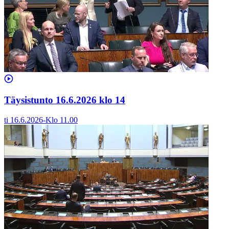
Täysistunto 16.6.2026 klo 14
ti 16.6.2026
-
Klo
11.00