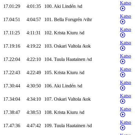
Katso
17.01:29
4:01:35
100
.
Aki
Lindén
/
sd
Katso
17.04:51
4:04:57
101
.
Bella
Forsgrén
/
vihr
Katso
17.11:25
4:11:31
102
.
Krista
Kiuru
/
sd
Katso
17.19:16
4:19:22
103
.
Oskari
Valtola
/
kok
Katso
17.22:04
4:22:10
104
.
Tuula
Haatainen
/
sd
Katso
17.22:43
4:22:49
105
.
Krista
Kiuru
/
sd
Katso
17.30:44
4:30:50
106
.
Aki
Lindén
/
sd
Katso
17.34:04
4:34:10
107
.
Oskari
Valtola
/
kok
Katso
17.38:47
4:38:53
108
.
Krista
Kiuru
/
sd
Katso
17.47:36
4:47:42
109
.
Tuula
Haatainen
/
sd