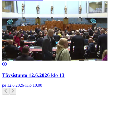
Täysistunto 12.6.2026 klo 13
pe 12.6.2026
-
Klo
10.00