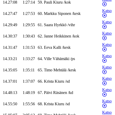
14.27:08
1:27:14
59
.
Pauli
Kiuru
/
kok
Katso
14.27:47
1:27:53
60
.
Markku
Siponen
/
kesk
Katso
14.29:49
1:29:55
61
.
Saara
Hyrkkö
/
vihr
Katso
14.30:37
1:30:43
62
.
Janne
Heikkinen
/
kok
Katso
14.31:47
1:31:53
63
.
Eeva
Kalli
/
kesk
Katso
14.33:21
1:33:27
64
.
Ville
Vähämäki
/
ps
Katso
14.35:05
1:35:11
65
.
Timo
Mehtälä
/
kesk
Katso
14.37:01
1:37:07
66
.
Krista
Kiuru
/
sd
Katso
14.48:13
1:48:19
67
.
Päivi
Räsänen
/
kd
Katso
14.55:50
1:55:56
68
.
Krista
Kiuru
/
sd
Katso