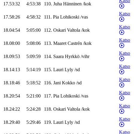
Katso
17.53:32
4:53:38
110
.
Juha
Hänninen
/
kok
Katso
17.58:26
4:58:32
111
.
Pia
Lohikoski
/
vas
Katso
18.04:54
5:05:00
112
.
Oskari
Valtola
/
kok
Katso
18.08:00
5:08:06
113
.
Maaret
Castrén
/
kok
Katso
18.09:53
5:09:59
114
.
Saara
Hyrkkö
/
vihr
Katso
18.14:13
5:14:19
115
.
Lauri
Lyly
/
sd
Katso
18.18:46
5:18:52
116
.
Jani
Kokko
/
sd
Katso
18.20:54
5:21:00
117
.
Pia
Lohikoski
/
vas
Katso
18.24:22
5:24:28
118
.
Oskari
Valtola
/
kok
Katso
18.29:40
5:29:46
119
.
Lauri
Lyly
/
sd
Katso