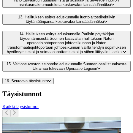
rahoitusvastuun uudistamista ja sosiaali- ja terveydenhuollon
asiakasmaksumuutoksia koskevaksi lainsäädännöksi
13.
Hallituksen esitys eduskunnalle luottolaitosdirektiivin
täytäntöönpanoa koskevaksi lainsäädännöksi
14.
Hallituksen esitys eduskunnalle Pariisin pöytäkirjan
täydentämisestä Suomen tasavallan hallituksen Naton
operaatiojohtoportaan johtoesikunnan ja Naton
transformaatiojohtoportaan johtoesikunnan välillä tehdyn sopimuksen
hyväksymiseksi ja voimaansaattamiseksi ja siihen liittyviksi laeiksi
15.
Valtioneuvoston selonteko eduskunnalle Suomen osallistumisesta
Ukrainaa tukevaan Operaatio Legioon
16.
Seuraava täysistunto
Täysistunnot
Kaikki täysistunnot