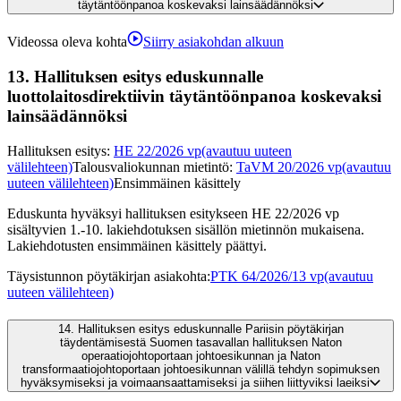
täytäntöönpanoa koskevaksi lainsäädännöksi
Videossa oleva kohta
Siirry asiakohdan alkuun
13.
Hallituksen esitys eduskunnalle
luottolaitosdirektiivin täytäntöönpanoa koskevaksi
lainsäädännöksi
Hallituksen esitys
:
HE 22/2026 vp
(avautuu uuteen
välilehteen)
Talousvaliokunnan mietintö
:
TaVM 20/2026 vp
(avautuu
uuteen välilehteen)
Ensimmäinen käsittely
Eduskunta hyväksyi hallituksen esitykseen HE 22/2026 vp
sisältyvien 1.-10. lakiehdotuksen sisällön mietinnön mukaisena.
Lakiehdotusten ensimmäinen käsittely päättyi.
Täysistunnon pöytäkirjan asiakohta
:
PTK 64/2026/13 vp
(avautuu
uuteen välilehteen)
14.
Hallituksen esitys eduskunnalle Pariisin pöytäkirjan
täydentämisestä Suomen tasavallan hallituksen Naton
operaatiojohtoportaan johtoesikunnan ja Naton
transformaatiojohtoportaan johtoesikunnan välillä tehdyn sopimuksen
hyväksymiseksi ja voimaansaattamiseksi ja siihen liittyviksi laeiksi