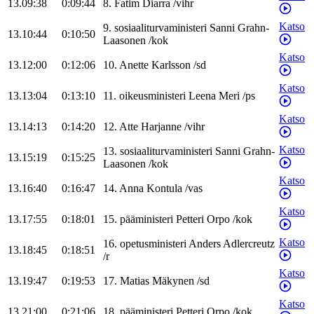
13.09:38
0:09:44
8
.
Fatim
Diarra
/
vihr
Katso
9
.
sosiaaliturvaministeri
Sanni
Grahn-
13.10:44
0:10:50
Laasonen
/
kok
Katso
13.12:00
0:12:06
10
.
Anette
Karlsson
/
sd
Katso
13.13:04
0:13:10
11
.
oikeusministeri
Leena
Meri
/
ps
Katso
13.14:13
0:14:20
12
.
Atte
Harjanne
/
vihr
Katso
13
.
sosiaaliturvaministeri
Sanni
Grahn-
13.15:19
0:15:25
Laasonen
/
kok
Katso
13.16:40
0:16:47
14
.
Anna
Kontula
/
vas
Katso
13.17:55
0:18:01
15
.
pääministeri
Petteri
Orpo
/
kok
Katso
16
.
opetusministeri
Anders
Adlercreutz
13.18:45
0:18:51
/
r
Katso
13.19:47
0:19:53
17
.
Matias
Mäkynen
/
sd
Katso
13.21:00
0:21:06
18
.
pääministeri
Petteri
Orpo
/
kok