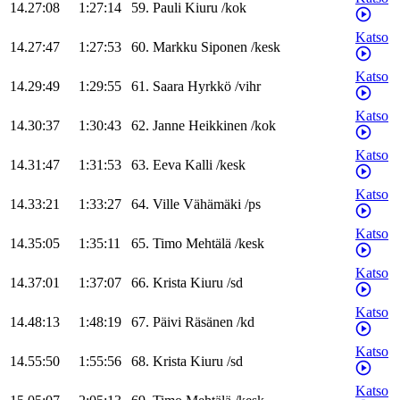
14.27:08
1:27:14
59
.
Pauli
Kiuru
/
kok
Katso
14.27:47
1:27:53
60
.
Markku
Siponen
/
kesk
Katso
14.29:49
1:29:55
61
.
Saara
Hyrkkö
/
vihr
Katso
14.30:37
1:30:43
62
.
Janne
Heikkinen
/
kok
Katso
14.31:47
1:31:53
63
.
Eeva
Kalli
/
kesk
Katso
14.33:21
1:33:27
64
.
Ville
Vähämäki
/
ps
Katso
14.35:05
1:35:11
65
.
Timo
Mehtälä
/
kesk
Katso
14.37:01
1:37:07
66
.
Krista
Kiuru
/
sd
Katso
14.48:13
1:48:19
67
.
Päivi
Räsänen
/
kd
Katso
14.55:50
1:55:56
68
.
Krista
Kiuru
/
sd
Katso