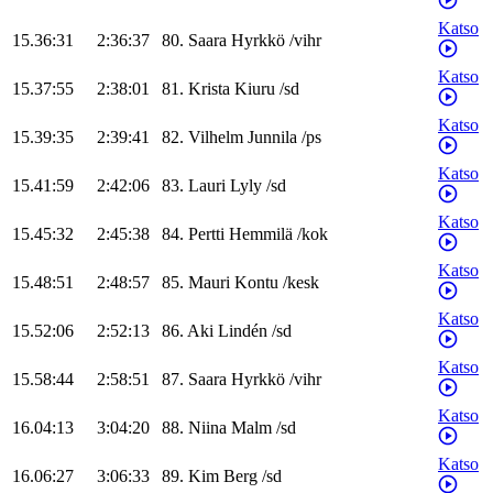
Katso
15.36:31
2:36:37
80
.
Saara
Hyrkkö
/
vihr
Katso
15.37:55
2:38:01
81
.
Krista
Kiuru
/
sd
Katso
15.39:35
2:39:41
82
.
Vilhelm
Junnila
/
ps
Katso
15.41:59
2:42:06
83
.
Lauri
Lyly
/
sd
Katso
15.45:32
2:45:38
84
.
Pertti
Hemmilä
/
kok
Katso
15.48:51
2:48:57
85
.
Mauri
Kontu
/
kesk
Katso
15.52:06
2:52:13
86
.
Aki
Lindén
/
sd
Katso
15.58:44
2:58:51
87
.
Saara
Hyrkkö
/
vihr
Katso
16.04:13
3:04:20
88
.
Niina
Malm
/
sd
Katso
16.06:27
3:06:33
89
.
Kim
Berg
/
sd