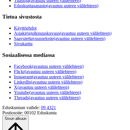
Tilastoja
(avautuu uuteen välilehteen)
Eduskuntasanasto
(avautuu uuteen välilehteen)
Tietoa sivustosta
Käyttöehdot
Asiakirjajulkisuuskuvaus
(avautuu uuteen välilehteen)
Saavutettavuusseloste
(avautuu uuteen välilehteen)
Sivukartta
Sosiaalisessa mediassa
Facebook
(avautuu uuteen välilehteen)
Flickr
(avautuu uuteen välilehteen)
Instagram
(avautuu uuteen välilehteen)
LinkedIn
(avautuu uuteen välilehteen)
X
(avautuu uuteen välilehteen)
Youtube
(avautuu uuteen välilehteen)
Threads
(avautuu uuteen välilehteen)
Eduskunnan vaihde:
09 4321
Postiosoite:
00102 Eduskunta
Sivun alkuun