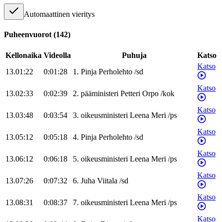
Automaattinen vieritys
Puheenvuorot
(
142
)
Kellonaika
Videolla
Puhuja
Katso
Katso
13.01:22
0:01:28
1
.
Pinja
Perholehto
/
sd
Katso
13.02:33
0:02:39
2
.
pääministeri
Petteri
Orpo
/
kok
Katso
13.03:48
0:03:54
3
.
oikeusministeri
Leena
Meri
/
ps
Katso
13.05:12
0:05:18
4
.
Pinja
Perholehto
/
sd
Katso
13.06:12
0:06:18
5
.
oikeusministeri
Leena
Meri
/
ps
Katso
13.07:26
0:07:32
6
.
Juha
Viitala
/
sd
Katso
13.08:31
0:08:37
7
.
oikeusministeri
Leena
Meri
/
ps
Katso