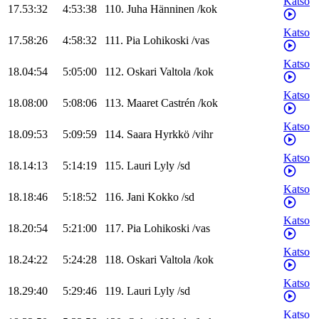
Katso
17.53:32
4:53:38
110
.
Juha
Hänninen
/
kok
Katso
17.58:26
4:58:32
111
.
Pia
Lohikoski
/
vas
Katso
18.04:54
5:05:00
112
.
Oskari
Valtola
/
kok
Katso
18.08:00
5:08:06
113
.
Maaret
Castrén
/
kok
Katso
18.09:53
5:09:59
114
.
Saara
Hyrkkö
/
vihr
Katso
18.14:13
5:14:19
115
.
Lauri
Lyly
/
sd
Katso
18.18:46
5:18:52
116
.
Jani
Kokko
/
sd
Katso
18.20:54
5:21:00
117
.
Pia
Lohikoski
/
vas
Katso
18.24:22
5:24:28
118
.
Oskari
Valtola
/
kok
Katso
18.29:40
5:29:46
119
.
Lauri
Lyly
/
sd
Katso