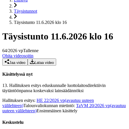
Täysistunnot
Täysistunto 11.6.2026 klo 16
Täysistunto 11.6.2026 klo 16
64
/
2026
vp
Tallenne
Ohita videosoitin
Jaa video
Lataa video
Käsittelyssä nyt
13.
Hallituksen esitys eduskunnalle luottolaitosdirektiivin
täytäntöönpanoa koskevaksi lainsäädännöksi
Hallituksen esitys
:
HE 22/2026 vp
(avautuu uuteen
välilehteen)
Talousvaliokunnan mietintö
:
TaVM 20/2026 vp
(avautuu
uuteen välilehteen)
Ensimmäinen käsittely
Keskustelu