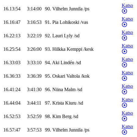
Katso
16.13:54
3:14:00
90
.
Vilhelm
Junnila
/
ps
Katso
16.16:47
3:16:53
91
.
Pia
Lohikoski
/
vas
Katso
16.22:13
3:22:19
92
.
Lauri
Lyly
/
sd
Katso
16.25:54
3:26:00
93
.
Hilkka
Kemppi
/
kesk
Katso
16.33:03
3:33:10
94
.
Aki
Lindén
/
sd
Katso
16.36:33
3:36:39
95
.
Oskari
Valtola
/
kok
Katso
16.41:24
3:41:30
96
.
Niina
Malm
/
sd
Katso
16.44:04
3:44:11
97
.
Krista
Kiuru
/
sd
Katso
16.52:53
3:52:59
98
.
Kim
Berg
/
sd
Katso
16.57:47
3:57:53
99
.
Vilhelm
Junnila
/
ps