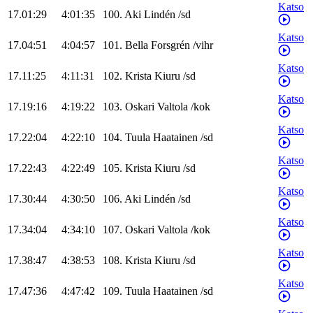
Katso
17.01:29
4:01:35
100
.
Aki
Lindén
/
sd
Katso
17.04:51
4:04:57
101
.
Bella
Forsgrén
/
vihr
Katso
17.11:25
4:11:31
102
.
Krista
Kiuru
/
sd
Katso
17.19:16
4:19:22
103
.
Oskari
Valtola
/
kok
Katso
17.22:04
4:22:10
104
.
Tuula
Haatainen
/
sd
Katso
17.22:43
4:22:49
105
.
Krista
Kiuru
/
sd
Katso
17.30:44
4:30:50
106
.
Aki
Lindén
/
sd
Katso
17.34:04
4:34:10
107
.
Oskari
Valtola
/
kok
Katso
17.38:47
4:38:53
108
.
Krista
Kiuru
/
sd
Katso
17.47:36
4:47:42
109
.
Tuula
Haatainen
/
sd