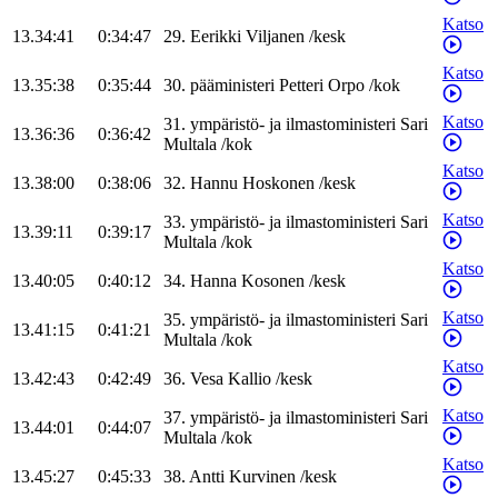
Katso
13.34:41
0:34:47
29
.
Eerikki
Viljanen
/
kesk
Katso
13.35:38
0:35:44
30
.
pääministeri
Petteri
Orpo
/
kok
Katso
31
.
ympäristö- ja ilmastoministeri
Sari
13.36:36
0:36:42
Multala
/
kok
Katso
13.38:00
0:38:06
32
.
Hannu
Hoskonen
/
kesk
Katso
33
.
ympäristö- ja ilmastoministeri
Sari
13.39:11
0:39:17
Multala
/
kok
Katso
13.40:05
0:40:12
34
.
Hanna
Kosonen
/
kesk
Katso
35
.
ympäristö- ja ilmastoministeri
Sari
13.41:15
0:41:21
Multala
/
kok
Katso
13.42:43
0:42:49
36
.
Vesa
Kallio
/
kesk
Katso
37
.
ympäristö- ja ilmastoministeri
Sari
13.44:01
0:44:07
Multala
/
kok
Katso
13.45:27
0:45:33
38
.
Antti
Kurvinen
/
kesk