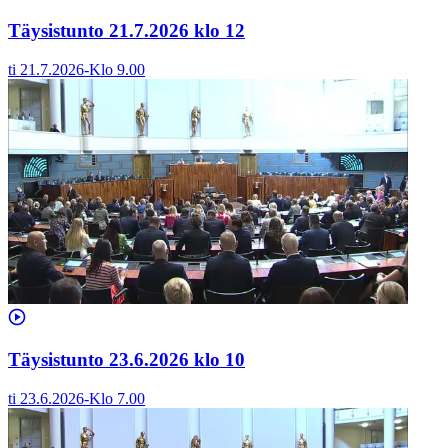
Täysistunto 21.7.2026 klo 12
ti 21.7.2026
-
Klo
9.00
Täysistunto 23.6.2026 klo 10
ti 23.6.2026
-
Klo
7.00