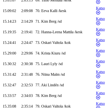
15.05:07
2:05:13
69
.
Timo
Mehtälä
/
kesk
Katso
15.09:02
2:09:08
70
.
Eeva
Kalli
/
kesk
Katso
15.14:23
2:14:29
71
.
Kim
Berg
/
sd
Katso
15.19:35
2:19:41
72
.
Hanna-Leena
Mattila
/
kesk
Katso
15.24:41
2:24:47
73
.
Oskari
Valtola
/
kok
Katso
15.29:00
2:29:06
74
.
Krista
Kiuru
/
sd
Katso
15.30:32
2:30:38
75
.
Lauri
Lyly
/
sd
Katso
15.31:42
2:31:48
76
.
Niina
Malm
/
sd
Katso
15.32:47
2:32:53
77
.
Aki
Lindén
/
sd
Katso
15.33:57
2:34:03
78
.
Kim
Berg
/
sd
Katso
15.35:08
2:35:14
79
.
Oskari
Valtola
/
kok