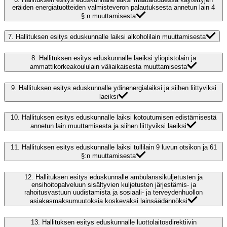
eräiden energiatuotteiden valmisteveron palautuksesta annetun lain 4
§:n muuttamisesta
7.
Hallituksen esitys eduskunnalle laiksi alkoholilain muuttamisesta
8.
Hallituksen esitys eduskunnalle laeiksi yliopistolain ja
ammattikorkeakoululain väliaikaisesta muuttamisesta
9.
Hallituksen esitys eduskunnalle ydinenergialaiksi ja siihen liittyviksi
laeiksi
10.
Hallituksen esitys eduskunnalle laiksi kotoutumisen edistämisestä
annetun lain muuttamisesta ja siihen liittyviksi laeiksi
11.
Hallituksen esitys eduskunnalle laiksi tullilain 9 luvun otsikon ja 61
§:n muuttamisesta
12.
Hallituksen esitys eduskunnalle ambulanssikuljetusten ja
ensihoitopalveluun sisältyvien kuljetusten järjestämis- ja
rahoitusvastuun uudistamista ja sosiaali- ja terveydenhuollon
asiakasmaksumuutoksia koskevaksi lainsäädännöksi
13.
Hallituksen esitys eduskunnalle luottolaitosdirektiivin