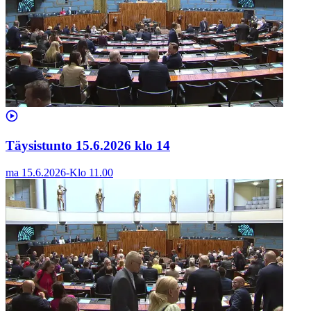
Täysistunto 15.6.2026 klo 14
ma 15.6.2026
-
Klo
11.00