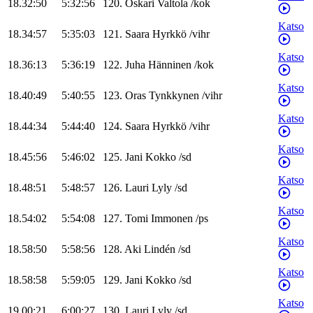
18.32:50
5:32:56
120
.
Oskari
Valtola
/
kok
Katso
18.34:57
5:35:03
121
.
Saara
Hyrkkö
/
vihr
Katso
18.36:13
5:36:19
122
.
Juha
Hänninen
/
kok
Katso
18.40:49
5:40:55
123
.
Oras
Tynkkynen
/
vihr
Katso
18.44:34
5:44:40
124
.
Saara
Hyrkkö
/
vihr
Katso
18.45:56
5:46:02
125
.
Jani
Kokko
/
sd
Katso
18.48:51
5:48:57
126
.
Lauri
Lyly
/
sd
Katso
18.54:02
5:54:08
127
.
Tomi
Immonen
/
ps
Katso
18.58:50
5:58:56
128
.
Aki
Lindén
/
sd
Katso
18.58:58
5:59:05
129
.
Jani
Kokko
/
sd
Katso
19.00:21
6:00:27
130
.
Lauri
Lyly
/
sd