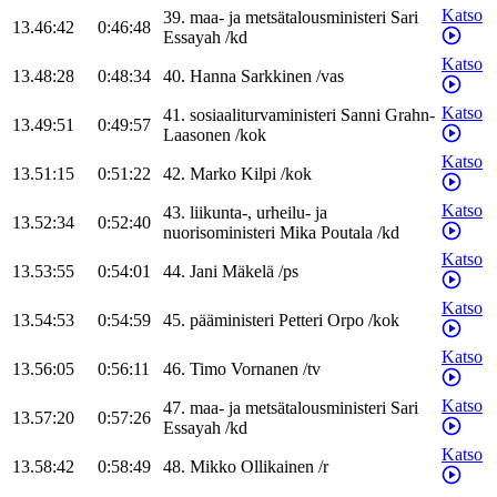
Katso
39
.
maa- ja metsätalousministeri
Sari
13.46:42
0:46:48
Essayah
/
kd
Katso
13.48:28
0:48:34
40
.
Hanna
Sarkkinen
/
vas
Katso
41
.
sosiaaliturvaministeri
Sanni
Grahn-
13.49:51
0:49:57
Laasonen
/
kok
Katso
13.51:15
0:51:22
42
.
Marko
Kilpi
/
kok
Katso
43
.
liikunta-, urheilu- ja
13.52:34
0:52:40
nuorisoministeri
Mika
Poutala
/
kd
Katso
13.53:55
0:54:01
44
.
Jani
Mäkelä
/
ps
Katso
13.54:53
0:54:59
45
.
pääministeri
Petteri
Orpo
/
kok
Katso
13.56:05
0:56:11
46
.
Timo
Vornanen
/
tv
Katso
47
.
maa- ja metsätalousministeri
Sari
13.57:20
0:57:26
Essayah
/
kd
Katso
13.58:42
0:58:49
48
.
Mikko
Ollikainen
/
r