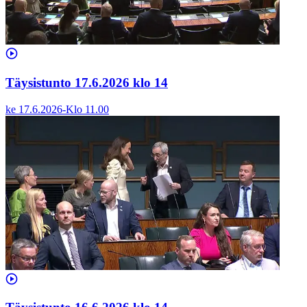
Täysistunto 17.6.2026 klo 14
ke 17.6.2026
-
Klo
11.00