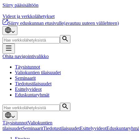
Siirry pääsisältöön
Videot ja verkkolähetykset
Siirry eduskunnan etusivulle
(avautuu uuteen välilehteen)
Ohita navigointivalikko
Täysistunnot
Valiokuntien tilaisuudet
Seminaarit
Tiedotustilaisuudet
Esittelyvideot
Eduskuntaryhmät
Täysistunnot
Valiokuntien
tilaisuudet
Seminaarit
Tiedotustilaisuudet
Esittelyvideot
Eduskuntaryhmä
Etusivu