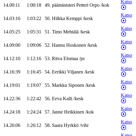
Katso
14.00:11
1:00:18
49
.
pääministeri
Petteri
Orpo
/
kok
Katso
14.03:16
1:03:22
50
.
Hilkka
Kemppi
/
kesk
Katso
14.05:25
1:05:31
51
.
Timo
Mehtälä
/
kesk
Katso
14.09:00
1:09:06
52
.
Hannu
Hoskonen
/
kesk
Katso
14.12:10
1:12:16
53
.
Ritva
Elomaa
/
ps
Katso
14.16:39
1:16:45
54
.
Eerikki
Viljanen
/
kesk
Katso
14.19:01
1:19:07
55
.
Markku
Siponen
/
kesk
Katso
14.22:36
1:22:42
56
.
Eeva
Kalli
/
kesk
Katso
14.24:18
1:24:24
57
.
Janne
Heikkinen
/
kok
Katso
14.26:06
1:26:12
58
.
Saara
Hyrkkö
/
vihr
Katso