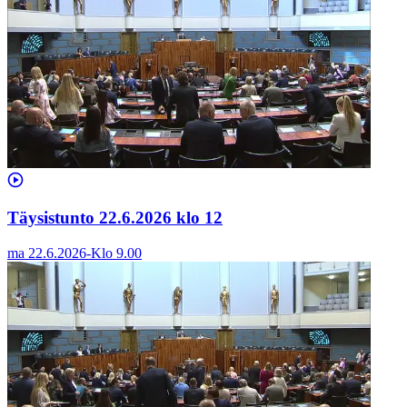
Täysistunto 22.6.2026 klo 12
ma 22.6.2026
-
Klo
9.00