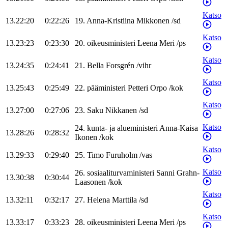
Katso
13.22:20
0:22:26
19
.
Anna-Kristiina
Mikkonen
/
sd
Katso
13.23:23
0:23:30
20
.
oikeusministeri
Leena
Meri
/
ps
Katso
13.24:35
0:24:41
21
.
Bella
Forsgrén
/
vihr
Katso
13.25:43
0:25:49
22
.
pääministeri
Petteri
Orpo
/
kok
Katso
13.27:00
0:27:06
23
.
Saku
Nikkanen
/
sd
Katso
24
.
kunta- ja alueministeri
Anna-Kaisa
13.28:26
0:28:32
Ikonen
/
kok
Katso
13.29:33
0:29:40
25
.
Timo
Furuholm
/
vas
Katso
26
.
sosiaaliturvaministeri
Sanni
Grahn-
13.30:38
0:30:44
Laasonen
/
kok
Katso
13.32:11
0:32:17
27
.
Helena
Marttila
/
sd
Katso
13.33:17
0:33:23
28
.
oikeusministeri
Leena
Meri
/
ps