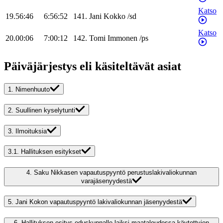
Katso
19.56:46
6:56:52
141
.
Jani
Kokko
/
sd
Katso
20.00:06
7:00:12
142
.
Tomi
Immonen
/
ps
Päiväjärjestys eli käsiteltävät asiat
1.
Nimenhuuto
2.
Suullinen kyselytunti
3.
Ilmoituksia
3.1.
Hallituksen esitykset
4.
Saku Nikkasen vapautuspyyntö perustuslakivaliokunnan
varajäsenyydestä
5.
Jani Kokon vapautuspyyntö lakivaliokunnan jäsenyydestä
6.
Hallituksen esitys eduskunnalle laiksi maataloudessa käytettyjen