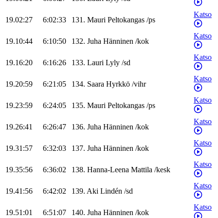
Katso
19.02:27
6:02:33
131
.
Mauri
Peltokangas
/
ps
Katso
19.10:44
6:10:50
132
.
Juha
Hänninen
/
kok
Katso
19.16:20
6:16:26
133
.
Lauri
Lyly
/
sd
Katso
19.20:59
6:21:05
134
.
Saara
Hyrkkö
/
vihr
Katso
19.23:59
6:24:05
135
.
Mauri
Peltokangas
/
ps
Katso
19.26:41
6:26:47
136
.
Juha
Hänninen
/
kok
Katso
19.31:57
6:32:03
137
.
Juha
Hänninen
/
kok
Katso
19.35:56
6:36:02
138
.
Hanna-Leena
Mattila
/
kesk
Katso
19.41:56
6:42:02
139
.
Aki
Lindén
/
sd
Katso
19.51:01
6:51:07
140
.
Juha
Hänninen
/
kok